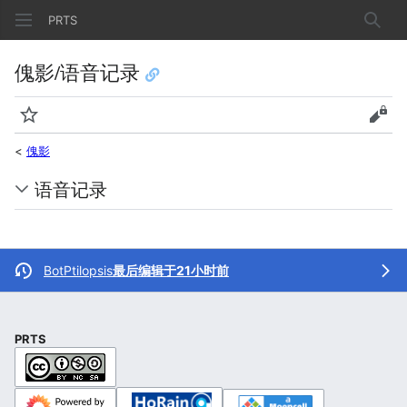
PRTS
搜索
傀影/语音记录
监视
查看
<
傀影
语音记录
BotPtilopsis
最后编辑于21小时前
PRTS