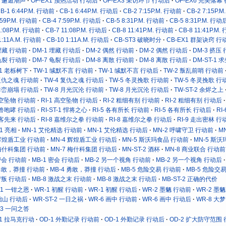
T6 邂逅潮声
OF-EX1 预热活动 行动后
OF-EX3 采访环节 行动后
OF-EX6 完美落幕
B-1 6:44P.M. 行动前
CB-1 6:44P.M. 行动后
CB-2 7:15P.M. 行动前
CB-2 7:15P.
:59P.M. 行动前
CB-4 7:59P.M. 行动后
CB-5 8:31P.M. 行动前
CB-5 8:31P.M. 行动
1:08P.M. 行动前
CB-7 11:08P.M. 行动后
CB-8 11:41P.M. 行动前
CB-8 11:41P.M
1:11A.M. 行动前
CB-10 1:11A.M. 行动后
CB-ST3 破晓时分
CB-EX1 群架诀窍 行
 埋藏 行动前
DM-1 埋藏 行动后
DM-2 偶然 行动前
DM-2 偶然 行动后
DM-3 挤压
 龟裂 行动前
DM-7 龟裂 行动后
DM-8 离散 行动前
DM-8 离散 行动后
DM-ST-1 
-1 老栎树下
TW-1 缄默不言 行动前
TW-1 缄默不言 行动后
TW-2 叛乱前哨 行动前
 复仇之魂 行动前
TW-4 复仇之魂 行动后
TW-5 冬灵挽歌 行动前
TW-5 冬灵挽歌 行
 群峦崩塌 行动后
TW-8 月光沉沦 行动前
TW-8 月光沉沦 行动后
TW-ST-2 余烬之上
 高空坠物 行动前
RI-1 高空坠物 行动后
RI-2 粗细有别 行动前
RI-2 粗细有别 行动后
 机兽咆哮 行动后
RI-ST-1 悍将之心
RI-5 各有所长 行动前
RI-5 各有所长 行动后
RI
 有客先来 行动后
RI-8 嘉维尔之拳 行动前
RI-8 嘉维尔之拳 行动后
RI-9 走出密林 行
-1 亮相
MN-1 艾伦精选 行动前
MN-1 艾伦精选 行动后
MN-2 呼啸守卫 行动前
M
 辉煌盾工业 行动前
MN-4 辉煌盾工业 行动后
MN-5 斯沃玛食品 行动前
MN-5 斯
 梅什科集团 行动前
MN-7 梅什科集团 行动后
MN-ST-2 酒杯
MN-8 商业联合 行动前
 密会 行动前
MB-1 密会 行动后
MB-2 另一个视角 行动前
MB-2 另一个视角 行动后
 勇敢，莽撞 行动前
MB-4 勇敢，莽撞 行动后
MB-5 危险交易 行动前
MB-5 危险交
 背叛 行动后
MB-8 激战之末 行动前
MB-8 激战之末 行动后
MB-ST-2 正确的代价
-1 一钳之恩
WR-1 初醒 行动前
WR-1 初醒 行动后
WR-2 墨魉 行动前
WR-2 墨
 拙山 行动后
WR-ST-2 一日之祸
WR-6 画中 行动前
WR-6 画中 行动后
WR-8 大
-3 一问之答
T-1 拉马克行动
OD-1 外勤记录 行动前
OD-1 外勤记录 行动后
OD-2 扩大防守范围