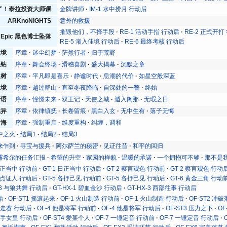
了！泰拉投资大师课
金牌讲师
IM-1 水中捞月 行动后
ARKnoNIGHTS
意外的救援
摧毁他们，不择手段
RE-1 活动手指 行动后
RE-2 正式开打
nd Epic 黑色博士坠落
RE-5 渐入佳境 行动后
RE-6 最终考核 行动后
迷境
序章
迷尘幻梦
茫然行者
归于荒野
孤钻
序章
舞会终场
滑稽喜剧
盛大揭幕
沉默之章
之树
序章
平凡即是喜乐
静谧时代
息潮的代价
如星空般深蓝
止境
序章
越过群山
直至冬夜降临
自深处的一瞥
终始
奇语
序章
憧憬未来
双王记
天使之城
遁入阇那
无瑕之日
志异
序章
依律镇抚
长卷留痕
黑白入玄
无中生有
落子无悔
树海
序章
强制重启
维度重构
纠缠，调和
中之火
结局1
结局2
结局3
来乍到
寻宝与援兵
阿尔萨兰的秘密
见证往昔
和平的回归
露希尔的任务汇报
希望的升空
家园的样貌
温暖的承诺
一个拥抱可不够
那不是
 日正当中 行动前
GT-1 日正当中 行动后
GT-2 察言观色 行动前
GT-2 察言观色 行动
 污点证人 行动后
GT-5 各抒己见 行动前
GT-5 各抒己见 行动后
GT-6 黄金三角 行动
X-3 与狼共舞 行动后
GT-HX-1 碧血金沙 行动后
GT-HX-3 西部往事 行动后
始
OF-ST1 摇滚起来
OF-1 火山制造 行动前
OF-1 火山制造 行动后
OF-ST2 冲
 竞走赛 行动后
OF-4 他是将军 行动前
OF-4 他是将军 行动后
OF-ST3 压力之下
O
 杀手女皇 行动后
OF-ST4 爱某个人
OF-7 一锤定音 行动前
OF-7 一锤定音 行动后