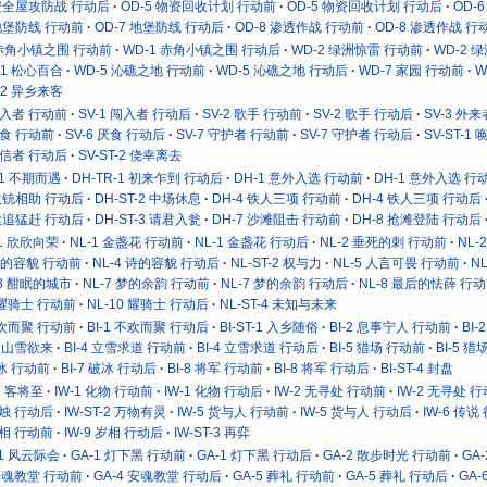
 安全屋攻防战 行动后
OD-5 物资回收计划 行动前
OD-5 物资回收计划 行动后
OD-
 地堡防线 行动前
OD-7 地堡防线 行动后
OD-8 渗透作战 行动前
OD-8 渗透作战 行
 赤角小镇之围 行动前
WD-1 赤角小镇之围 行动后
WD-2 绿洲惊雷 行动前
WD-2 
-1 松心百合
WD-5 沁礁之地 行动前
WD-5 沁礁之地 行动后
WD-7 家园 行动前
W
-2 异乡来客
 闯入者 行动前
SV-1 闯入者 行动后
SV-2 歌手 行动前
SV-2 歌手 行动后
SV-3 外
厌食 行动前
SV-6 厌食 行动后
SV-7 守护者 行动前
SV-7 守护者 行动后
SV-ST-1
 笃信者 行动后
SV-ST-2 侥幸离去
-1 不期而遇
DH-TR-1 初来乍到 行动后
DH-1 意外入选 行动前
DH-1 意外入选 行
 拔铳相助 行动后
DH-ST-2 中场休息
DH-4 铁人三项 行动前
DH-4 铁人三项 行动后
 紧追猛赶 行动后
DH-ST-3 请君入瓮
DH-7 沙滩阻击 行动前
DH-8 抢滩登陆 行动后
-1 欣欣向荣
NL-1 金盏花 行动前
NL-1 金盏花 行动后
NL-2 垂死的刺 行动前
NL
 诗的容貌 行动前
NL-4 诗的容貌 行动后
NL-ST-2 权与力
NL-5 人言可畏 行动前
N
-3 酣眠的城市
NL-7 梦的余韵 行动前
NL-7 梦的余韵 行动后
NL-8 最后的怯薛 行
0 耀骑士 行动前
NL-10 耀骑士 行动后
NL-ST-4 未知与未来
 不欢而聚 行动前
BI-1 不欢而聚 行动后
BI-ST-1 入乡随俗
BI-2 息事宁人 行动前
BI
-2 山雪欲来
BI-4 立雪求道 行动前
BI-4 立雪求道 行动后
BI-5 猎场 行动前
BI-5 
破冰 行动前
BI-7 破冰 行动后
BI-8 将军 行动前
BI-8 将军 行动后
BI-ST-4 封盘
-1 客将至
IW-1 化物 行动前
IW-1 化物 行动后
IW-2 无寻处 行动前
IW-2 无寻处 
秉烛 行动后
IW-ST-2 万物有灵
IW-5 货与人 行动前
IW-5 货与人 行动后
IW-6 传说
岁相 行动前
IW-9 岁相 行动后
IW-ST-3 再弈
-1 风云际会
GA-1 灯下黑 行动前
GA-1 灯下黑 行动后
GA-2 散步时光 行动前
GA
 安魂教堂 行动前
GA-4 安魂教堂 行动后
GA-5 葬礼 行动前
GA-5 葬礼 行动后
GA