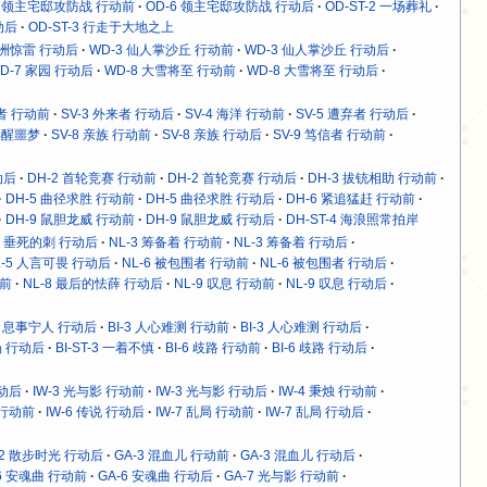
6 领主宅邸攻防战 行动前
OD-6 领主宅邸攻防战 行动后
OD-ST-2 一场葬礼
动后
OD-ST-3 行走于大地之上
绿洲惊雷 行动后
WD-3 仙人掌沙丘 行动前
WD-3 仙人掌沙丘 行动后
D-7 家园 行动后
WD-8 大雪将至 行动前
WD-8 大雪将至 行动后
来者 行动前
SV-3 外来者 行动后
SV-4 海洋 行动前
SV-5 遭弃者 行动后
 唤醒噩梦
SV-8 亲族 行动前
SV-8 亲族 行动后
SV-9 笃信者 行动前
动后
DH-2 首轮竞赛 行动前
DH-2 首轮竞赛 行动后
DH-3 拔铳相助 行动前
DH-5 曲径求胜 行动前
DH-5 曲径求胜 行动后
DH-6 紧追猛赶 行动前
DH-9 鼠胆龙威 行动前
DH-9 鼠胆龙威 行动后
DH-ST-4 海浪照常拍岸
-2 垂死的刺 行动后
NL-3 筹备着 行动前
NL-3 筹备着 行动后
L-5 人言可畏 行动后
NL-6 被包围者 行动前
NL-6 被包围者 行动后
动前
NL-8 最后的怯薛 行动后
NL-9 叹息 行动前
NL-9 叹息 行动后
-2 息事宁人 行动后
BI-3 人心难测 行动前
BI-3 人心难测 行动后
猎场 行动后
BI-ST-3 一着不慎
BI-6 歧路 行动前
BI-6 歧路 行动后
行动后
IW-3 光与影 行动前
IW-3 光与影 行动后
IW-4 秉烛 行动前
 行动前
IW-6 传说 行动后
IW-7 乱局 行动前
IW-7 乱局 行动后
-2 散步时光 行动后
GA-3 混血儿 行动前
GA-3 混血儿 行动后
-6 安魂曲 行动前
GA-6 安魂曲 行动后
GA-7 光与影 行动前