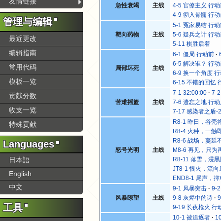
友情链接
急性衰竭
主线
4-5 官僚主义 行
4-9 彻入骨髓 行
管理与编辑
5-1 冤家易结 行
靶向药物
主线
5-6 疑兵之计 行
最近更改
5-11 棋胜后着
编辑指南
6-1 僵局 行动前
6-5 解决谁？ 行
常用代码
局部坏死
主线
6-9 换一个角度 
模板一览
6-15 不错的回忆
7-1 32:00:00
7-
贡献分数
苦难摇篮
主线
7-6 遗忘之地 行
收支一览
7-17 感染者之盾-
R8-1 昨日，谷壳
特殊贡献
R8-4 火种，一触
R8-6 战场，蔓延
Languages
怒号光明
主线
M8-6 再见，只为
日本語
R8-11 落雪，浸
JT8-1 恨火，流
English
END8-1 尾声，
中文
9-1 风暴突击
9-
风暴瞭望
主线
9-8 灰烬中的诗
工具
9-19 长夜枪火 行
10-1 被追逐者
1