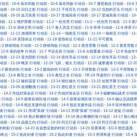
 行动后
10-6 虽非同族 行动前
10-6 虽非同族 行动后
10-7 痛觉相连 行动前
10-
行动前
10-10 旧日之影 行动后
10-11 千疮百孔 行动前
10-12 仇怨的尽头 行动后
行动前
10-16 血刃高悬 行动后
10-17 坚城高墙 行动前
10-17 坚城高墙 行动后
10
动前
11-1 维护荣耀 行动后
11-2 一丝光亮 行动前
11-2 一丝光亮 行动后
11-3 
动后
11-6 演绎文明 行动前
11-7 卷入洪流 行动后
11-8 停滞 行动前
11-8 停滞 
行动前
11-12 汹涌而来 行动后
11-14 一场相见 行动前
11-14 一场相见 行动后
11
动后
11-19 直指命运 行动前
11-19 直指命运 行动后
11-21 不可避免
2-2 静候驾临 行动前
12-2 静候驾临 行动后
12-3 善意背叛 行动前
12-3 善意背叛
12-6 谁的战争 行动后
12-7 平议生死 行动前
12-8 火线重逢 行动后
12-9 热血
行动前
12-13 逆光阴影 行动后
12-14 捂住耳朵 行动前
12-14 捂住耳朵 行动后
12
行动后
12-18 晚安 行动前
12-19 飞跃，烟火 行动后
12-20 诚挚邀请 行动前
12-
3-2 眼前的伤 行动前
13-2 眼前的伤 行动后
13-3 不得暂歇 行动前
13-3 不得暂歇
动后
13-6 典范之名 行动前
13-6 典范之名 行动后
TR-24 寻迹而行 行动前
13-8
行动前
13-12 破碎温室 行动前
13-14 猩红烟火 行动后
13-15 短暂齐聚 行动后
13
行动后
13-20 血潮翻涌 行动后
13-21 殷红君主 行动前
13-21 殷红君主 行动后
13
落
14-2 作战对策会议 行动前
14-2 作战对策会议 行动后
14-3 破解锤砧战术 行动
除 行动后
14-5 探查岩洞区域 行动前
14-5 探查岩洞区域 行动后
14-6 确认交战视
战 行动后
14-8 抵近支援作战 行动前
14-8 抵近支援作战 行动后
14-9 应对饱和打
奔涌 行动后
14-11 所谓“英雄” 行动前
14-11 所谓“英雄” 行动后
14-12 使徒 行动前
防线 行动后
14-16 抢占舷侧区域 行动前
14-16 抢占舷侧区域 行动后
14-17 核心
行动前
14-19 晶簇之内 行动后
14-20 列王行迹 行动前
14-20 列王行迹 行动后
14
放的时刻 行动前
14-22 在哀愁绽放的时刻 行动后
14-23 良夜将死
EG-6 慈悲遗愿
的终点
15-2 执此剑者 行动前
15-2 执此剑者 行动后
15-3 所谓奇迹 行动前
15-4