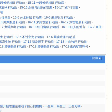
 一段长梦将醒 行动前
15-11 一段长梦将醒 行动后
拒绝哀悼 行动后
15-16 永恒与此刻的误差
15-17 “她” 行动前
归宿
众 行动后
16-5 分水岭线 行动前
16-6 痛觉明灭 行动后
-10 哭声渐息 行动前
16-11 来到坟茔 行动后
16-12 深埋地底 行动前
-17 力竭声嘶 行动前
16-18 红日留驻 行动后
16-19 狂人的誓言
EG-7 来信
众生 行动后
17-5 不过空壳 行动前
17-6 风波暗涌 行动后
1 孤寂生地 行动前
17-12 初次握手 行动后
17-13 并非独行 行动前
-18 灵魂悄然 行动前
17-18 灵魂悄然 行动后
17-19 面向旷野呼号
[
隐藏▲
]
不禁开始思索是谁动了自己的瘤奶
一生四，四生三，三生万物
”