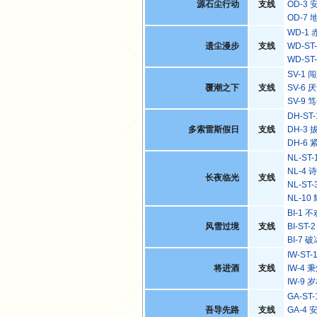
源石尘行动
支线
OD-3
OD-7
WD-1
遗尘漫步
支线
WD-ST
WD-ST
SV-1
覆潮之下
支线
SV-6 
SV-9
DH-ST
多索雷斯假日
支线
DH-3
DH-6
NL-ST
NL-4
长夜临光
支线
NL-ST
NL-1
BI-1
风雪过境
支线
BI-ST
BI-7 
IW-ST
将进酒
支线
IW-4 
IW-9 
GA-ST
吾导先路
支线
GA-4