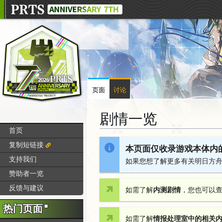
页面
讨论
剧情一览
首页
跳
跳
复制短链接
本页面仅收录游戏本体内
转
转
支持我们
如果您想了解更多有关明日方
到
到
赞助者一览
导
搜
航
索
反馈与建议
如需了解
内测剧情
，您也可以
热门页面
如需了解
情报处理室中的相关