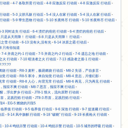
 行动前
4-7 各取所需 行动后
4-8 应激反应 行动前
4-8 应激反应 行动后
 行动前
5-3 义胆凡躯 行动后
5-4 没人在家 行动前
5-4 没人在家 行动后
 行动前
5-9 孽生恶物 行动后
5-10 长夜终尽 行动前
5-10 长夜终尽 行动后
6-3 同时走失 行动后
6-4 溃烂的疮疤 行动前
6-4 溃烂的疮疤 行动后
-8 只是从天而降！ 行动前
6-8 只是从天而降！ 行动后
冰原之雪 行动前
6-13 没有火,没有光
6-14 冰原之霜 行动后
18 只有你知道
7-4 并肩之约-1 行动前
7-5 并肩之约-2 行动后
7-6 遗忘之地 行动前
者之火 行动前
7-10 暗淡者之火 行动后
7-13 感染者之盾-1 行动前
?:??:??
易燃烧 行动前
R8-3 麦秆，极易燃烧 行动后
M8-2 失语，产自多言
自知觉 行动前
R8-5 寒冷，来自知觉 行动后
M8-4 意志，片缕幻影
背无常 行动前
R8-8 人心，向背无常 行动后
M8-6 再见，只为再见 行动前
恶言，报应不爽 行动前
M8-7 恶言，报应不爽 行动后
 苏醒，浮出梦乡 行动后
JT8-1 恨火，流向原野 行动前
3 昂首，足践烈焰 行动前
JT8-3 昂首，足践烈焰 行动后
段4
EG-5 燃烧的片段5
5 临界值 行动前
9-5 临界值 行动后
9-6 深池 行动前
9-7 捉迷藏 行动后
动后
9-14 风中旗帜 行动前
9-18 “破晓” 行动后
9-19 长夜枪火 行动前
后
10-4 鸣铳示警 行动前
10-4 鸣铳示警 行动后
10-5 城市的呼吸 行动前