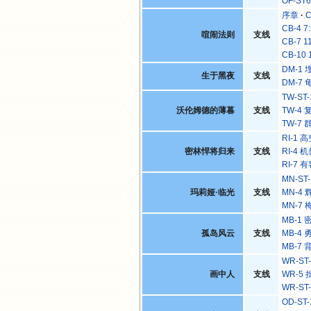
OF-S
序章
C
CB-4 7
喧闹法则
支线
CB-7 1
CB-10 
DM-1
生于黑夜
支线
DM-7
TW-ST
沃伦姆德的薄暮
支线
TW-4
TW-7
RI-1
密林悍将归来
支线
RI-4
RI-7
MN-ST
玛莉娅·临光
支线
MN-4
MN-7
MB-1
孤岛风云
支线
MB-4
MB-7
WR-ST
画中人
支线
WR-5
WR-ST
OD-S