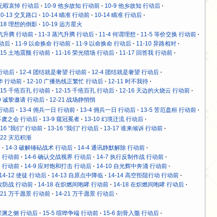
8 无暇哀悼 行动后
10-9 他乡故知 行动前
10-9 他乡故知 行动后
10-13 交叉路口
10-14 瞄准 行动前
10-14 瞄准 行动后
-18 理想的倒影
10-19 远方星火
蒸汽升腾 行动前
11-3 蒸汽升腾 行动后
11-4 何谓理想
11-5 等价交换 行动前
行动后
11-9 以命换命 行动前
11-9 以命换命 行动后
11-10 异路相对
-15 土地震颤 行动前
11-16 荣光猎场 行动后
11-17 回答我 行动前
 行动后
12-4 团结就是奢望 行动前
12-4 团结就是奢望 行动后
年华 行动前
12-10 广播热线正繁忙 行动后
12-11 时不我待
-15 千疮百孔 行动前
12-15 千疮百孔 行动后
12-16 天边的火烧云 行动前
20 诚挚邀请 行动后
12-21 战场静悄悄
 行动后
13-4 佣兵一日 行动前
13-4 佣兵一日 行动后
13-5 苦厄盘桓 行动前
 不虞之会 行动后
13-9 窥冠冕者
13-10 幻境迁流 行动后
-16 “我们” 行动前
13-16 “我们” 行动后
13-17 谁来倾诉 行动前
-22 灾厄积渐
前
14-3 破解锤砧战术 行动后
14-4 通讯静默解除 行动前
界 行动前
14-6 确认交战视界 行动后
14-7 执行反制作战 行动前
击 行动前
14-9 应对饱和打击 行动后
14-10 自光辉中奔涌 行动前
14-12 使徒 行动后
14-13 自原点中降临
14-14 高空拒阻行动 行动前
舱攻防战 行动前
14-18 在炽燃间咆哮 行动前
14-18 在炽燃间咆哮 行动后
-21 万千愿景 行动前
14-21 万千愿景 行动后
 深渊之侧 行动后
15-5 喧哗争端 行动前
15-6 刻骨入髓 行动后