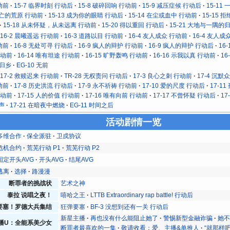
动前
15-7 临界时刻 行动后
15-8 破碎回响 行动前
15-9 减压症候 行动后
15-11
死亡的荒原 行动前
15-13 成为你的眼睛 行动后
15-14 在尘或血中 行动前
15-15 
15-18 从未怀疑，从未远离 行动前
15-20 得以重回 行动后
15-21 大地与一隅的
16-2 晨曦遥远 行动前
16-3 道路以目 行动前
16-4 友人成众 行动前
16-4 友人成
动前
16-8 无处可寻 行动后
16-9 疯人的辩护 行动前
16-9 疯人的辩护 行动后
16
行动前
16-14 唯有坦途 行动前
16-15 旷野轰鸣 行动前
16-16 示我以真 行动前
16
 归乡
EG-10 无前
17-2 救赎迟来 行动前
TR-28 无权责问 行动后
17-3 良心之刺 行动前
17-4 沉默
动前
17-8 历史洪流 行动后
17-9 永不祈祷 行动前
17-10 爱的尺度 行动后
17-1
行动前
17-15 人的价值 行动前
17-16 唯有向前 行动前
17-17 不曾怀疑 行动后
17
先声
17-21 在暗夜中燃烧
EG-11 时间之后
活动剧情一览
多维合作
保全派驻
卫戍协议
危机合约
荒芜行动 P1
荒芜行动 P2
固定开头AVG
开头AVG
结尾AVG
逃离
选择
路漫漫
断罪者的挑战状
艺术之神
泰拉 说唱之夜！
嘻哈之王
LTTB Extraordinary rap battle! 行动后
要塞！罗德大兵集结
狂弹要塞
BF-3 没想到还有一关 行动后
新星主播
再也没有什么能阻止她了
警惕新型金融诈骗
她
播U：全能系美少女
断罪者最喜欢的一集
敬请收看：爱、主播&单推人
“就那样吧