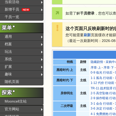
当前活动
新增干员
NEW
如需了解
干员密录
，您也可以
干员一览
菜单
这个页面只反映刷新时的
您可能需要
刷新
页面缓存才能
通用
（最近一次刷新时间：2026-08-0
档案
玩法
系统
特殊
剧情
隐藏剧情
采购中
扩展
序章·上
序章·下
黑暗时代·上
主线
0-9 临光 行动后
趣味
1-1 孤岛 行动前
黑暗时代·下
主线
随机页面
1-12 代价 行动前
TR-11 战术阻滞 
探索
异卵同生
主线
2-5 高空坠物 行
2-9 操作暗箱 行
Mooncell主站
3-1 会合 行动前
二次呼吸
主线
3-6 决定 行动前
官方网站
4-1 免费拥抱 行