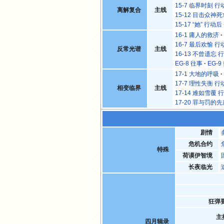
15-7 临界时刻 行
离解复合
主线
15-12 目击众神
15-17 “她” 行动后
16-1 庸人的救济
16-7 最后欢愉 行
反常光谱
主线
16-13 不曾遗忘 
EG-8 往事
EG-9
17-1 大地的呼吸
17-7 理性失衡 行
相变临界
主线
17-14 难如雪覆 
17-20 罪与罚的
剧情
危机合约
特殊
荷谟伊智境
长夜临光
狂弹
主
四月辑录