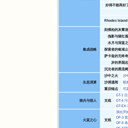
好得不能再好
Rhodes Isla
刻俄柏的灰蕈
傀影与猩红
水月与深蓝
集成战略
探索者的银凇
萨卡兹的无终
岁的界园
沉沦者的黑流
沙中之火
沙
生息演算
沙洲遗闻
初
重启锚点
可
GT-1
骑兵与猎人
支线
GT-4
GT-E
演出开
OF-3
火蓝之心
支线
OF-6