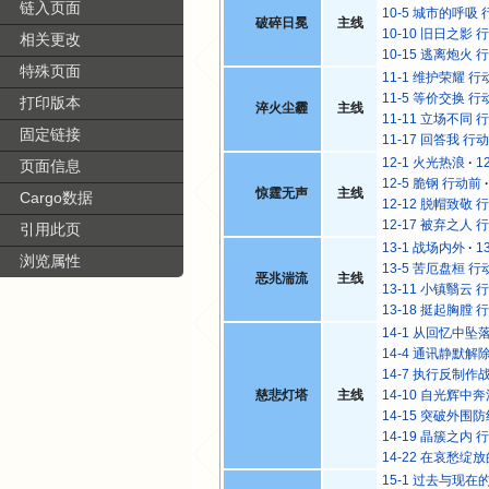
链入页面
10-5 城市的呼吸
破碎日冕
主线
10-10 旧日之影 
相关更改
10-15 逃离炮火 
特殊页面
11-1 维护荣耀 行
11-5 等价交换 行
打印版本
淬火尘霾
主线
11-11 立场不同 
固定链接
11-17 回答我 行
12-1 火光热浪
1
页面信息
12-5 脆钢 行动前
惊霆无声
主线
Cargo数据
12-12 脱帽致敬 
12-17 被弃之人 
引用此页
13-1 战场内外
1
浏览属性
13-5 苦厄盘桓 行
恶兆湍流
主线
13-11 小镇翳云 
13-18 挺起胸膛 
14-1 从回忆中坠
14-4 通讯静默解
14-7 执行反制作
慈悲灯塔
主线
14-10 自光辉中
14-15 突破外围
14-19 晶簇之内 
14-22 在哀愁绽
15-1 过去与现在