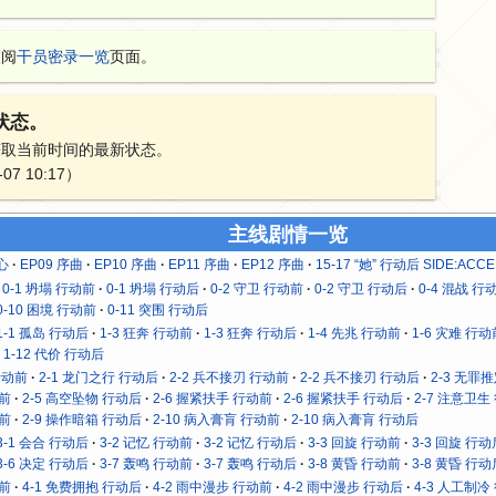
查阅
干员密录一览
页面。
状态。
获取当前时间的最新状态。
7 10:17）
主线剧情一览
心
EP09 序曲
EP10 序曲
EP11 序曲
EP12 序曲
15-17 “她” 行动后 SIDE:ACCE
0-1 坍塌 行动前
0-1 坍塌 行动后
0-2 守卫 行动前
0-2 守卫 行动后
0-4 混战 行
0-10 困境 行动前
0-11 突围 行动后
1-1 孤岛 行动后
1-3 狂奔 行动前
1-3 狂奔 行动后
1-4 先兆 行动前
1-6 灾难 行动
1-12 代价 行动后
行动前
2-1 龙门之行 行动后
2-2 兵不接刃 行动前
2-2 兵不接刃 行动后
2-3 无罪
动前
2-5 高空坠物 行动后
2-6 握紧扶手 行动前
2-6 握紧扶手 行动后
2-7 注意卫生
动前
2-9 操作暗箱 行动后
2-10 病入膏肓 行动前
2-10 病入膏肓 行动后
3-1 会合 行动后
3-2 记忆 行动前
3-2 记忆 行动后
3-3 回旋 行动前
3-3 回旋 行动
3-6 决定 行动后
3-7 轰鸣 行动前
3-7 轰鸣 行动后
3-8 黄昏 行动前
3-8 黄昏 行动
动前
4-1 免费拥抱 行动后
4-2 雨中漫步 行动前
4-2 雨中漫步 行动后
4-3 人工制冷