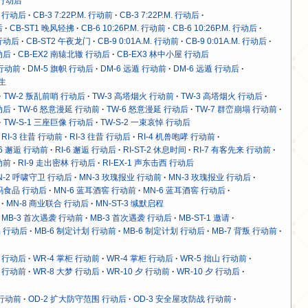
 行动后
M. 行动后
CB-3 7:22P.M. 行动前
CB-3 7:22P.M. 行动后
后
CB-ST1 晚风轻拂
CB-6 10:26P.M. 行动前
CB-6 10:26P.M. 行动后
. 行动后
CB-ST2 午夜龙门
CB-9 0:01A.M. 行动前
CB-9 0:01A.M. 行动后
动后
CB-EX2 南辕北辙 行动后
CB-EX3 林中小屋 行动后
 行动前
DM-5 旗帜 行动后
DM-6 远遁 行动前
DM-6 远遁 行动后
求生
TW-2 叛乱前哨 行动后
TW-3 高塔烟火 行动前
TW-3 高塔烟火 行动后
动后
TW-6 怒意漫延 行动前
TW-6 怒意漫延 行动后
TW-7 群峦崩塌 行动前
TW-S-1 三座巨像 行动后
TW-S-2 一束哀悼 行动后
RI-3 往昔 行动前
RI-3 往昔 行动后
RI-4 机兽咆哮 行动前
-6 邂逅 行动前
RI-6 邂逅 行动后
RI-ST-2 休息时间
RI-7 有客先来 行动前
动前
RI-9 走出密林 行动后
RI-EX-1 声东击西 行动后
N-2 呼啸守卫 行动后
MN-3 玫瑰报业 行动前
MN-3 玫瑰报业 行动后
沃玛食品 行动后
MN-6 蓝耳酒窖 行动前
MN-6 蓝耳酒窖 行动后
MN-8 商业联合 行动后
MN-ST-3 缄默启程
MB-3 首次遇袭 行动前
MB-3 首次遇袭 行动后
MB-ST-1 邀请
易 行动后
MB-6 制定计划 行动前
MB-6 制定计划 行动后
MB-7 背叛 行动前
魉 行动后
WR-4 掌柜 行动前
WR-4 掌柜 行动后
WR-5 拙山 行动前
梦 行动前
WR-8 大梦 行动后
WR-10 夕 行动前
WR-10 夕 行动后
 行动前
OD-2 扩大防守范围 行动后
OD-3 安全屋攻防战 行动前