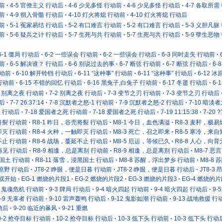
动前
4-5 官僚主义 行动后
4-6 少见多怪 行动前
4-6 少见多怪 行动后
4-7 各取所需
动前
4-9 彻入骨髓 行动后
4-10 灯火将熄 行动前
4-10 灯火将熄 行动后
动前
5-1 冤家易结 行动后
5-2 有口难言 行动前
5-2 有口难言 行动后
5-3 义胆凡躯
动前
5-6 疑兵之计 行动后
5-7 生死与共 行动前
5-7 生死与共 行动后
5-9 孽生恶物
6-1 僵局 行动后
6-2 一些误会 行动前
6-2 一些误会 行动后
6-3 同时走失 行动前
动前
6-5 解决谁？ 行动后
6-6 别说过去的事
6-7 断弦 行动前
6-7 断弦 行动后
6
行动前
6-10 解开铃铛 行动后
6-11 “这种事” 行动前
6-11 “这种事” 行动后
6-12 
 行动前
6-15 不错的回忆 行动后
6-16 黑兔子,白兔子 行动前
6-17 冬逝 行动后
6-
2 别离之夜 行动前
7-2 别离之夜 行动后
7-3 变节之刃 行动前
7-3 变节之刃 行动后
动后
7-7 26:37:14
7-8 沉默者之怒-1 行动前
7-9 沉默者之怒-2 行动后
7-10 暗淡
2 行动后
7-18 爱国者之死 行动前
7-18 爱国者之死 行动后
7-19 11:15:38
7-20 ?
将裂 行动前
R8-1 昨日，谷壳将裂 行动后
M8-1 今日，血色满溢
R8-3 麦秆，极
即灭 行动前
R8-4 火种，一触即灭 行动后
M8-3 死亡，召之即来
R8-5 寒冷，来
不止 行动前
R8-6 战场，蔓延不止 行动后
M8-5 厄运，等候已久
R8-8 人心，向
再见 行动后
R8-9 相逢，总是离别 行动前
R8-9 相逢，总是离别 行动后
M8-7 
黑国土 行动前
R8-11 落雪，浸黑国土 行动后
M8-8 苏醒，浮出梦乡 行动前
M8-8
向原野 行动后
JT8-2 睁眼，便是日暮 行动前
JT8-2 睁眼，便是日暮 行动后
JT8-
抑或开始
EG-1 燃烧的片段1
EG-2 燃烧的片段2
EG-3 燃烧的片段3
EG-4 燃烧的片
2 鬼魂危机 行动前
9-3 牌局 行动后
9-4 暗火四起 行动前
9-4 暗火四起 行动后
9-
9-9 无辜者 行动前
9-10 雷声轰鸣 行动后
9-12 鬼影如潮 行动前
9-13 战地救援 行
动后
9-20 临近的暴风
9-21 重燃
0-2 抢夺目标 行动前
10-2 抢夺目标 行动后
10-3 低下头 行动前
10-3 低下头 行动