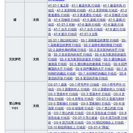
AT-ST-1 鬼之影
·
AT-1 极道作风 行动前
·
AT-1 极道作风 行
动后
·
AT-2 灵异特辑 行动前
·
AT-2 灵异特辑 行动后
·
AT-3
夜逃通告 行动前
·
AT-3 夜逃通告 行动后
·
AT-4 百物语 行动
墟
支线
前
·
AT-4 百物语 行动后
·
AT-5 遗祸 行动前
·
AT-5 遗祸 行
动后
·
AT-ST-2 对称
·
AT-6 漩涡 行动前
·
AT-6 漩涡 行动
后
·
AT-7 冷月 行动前
·
AT-7 冷月 行动后
·
AT-8 逝川 行动
前
·
AT-8 逝川 行动后
·
AT-ST-3 过客
SS-ST-1 路口的红绿灯
·
SS-1 花格窗边的梦想 行动前
·
SS-
1 花格窗边的梦想 行动后
·
SS-2 寂静长廊的两端 行动前
·
SS-2 寂静长廊的两端 行动后
·
SS-3 音乐室内的光芒 行动
前
·
SS-3 音乐室内的光芒 行动后
·
SS-4 名为客房区的迷宫
无忧梦呓
支线
行动前
·
SS-4 名为客房区的迷宫 行动后
·
SS-5 通往舞会的
邀请函 行动前
·
SS-5 通往舞会的邀请函 行动后
·
SS-6 回声
飘荡的大厅 行动前
·
SS-6 回声飘荡的大厅 行动后
·
SS-7 永
恒绚烂的藏品 行动前
·
SS-7 永恒绚烂的藏品 行动后
·
SS-8
童话的开场 行动前
·
SS-8 童话的开场 行动后
OS-ST-1 崩落
·
OS-1 呼号声中 行动前
·
OS-1 呼号声中 行
动后
·
OS-2 甜蜜的邻人 行动前
·
OS-2 甜蜜的邻人 行动后
·
OS-3 雪灌木中 行动前
·
OS-3 雪灌木中 行动后
·
OS-4 并
蒂生 行动前
·
OS-4 并蒂生 行动后
·
OS-ST-2 圣巡与丧钟
·
雪山降临
OS-5 雪夜独行 行动前
·
OS-5 雪夜独行 行动后
·
OS-6 绿
支线
1101
翡翠 行动前
·
OS-6 绿翡翠 行动后
·
OS-7 焚心灼影 行动
前
·
OS-7 焚心灼影 行动后
·
OS-8 宣告在途 行动前
·
OS-8
宣告在途 行动后
·
OS-ST-3 寻心道途
·
OS-9 凛刃出匣 行动
前
·
OS-9 凛刃出匣 行动后
·
OS-10 耶拉冈德在上 行动前
·
OS-10 耶拉冈德在上 行动后
·
OS-ST-4 “降临”