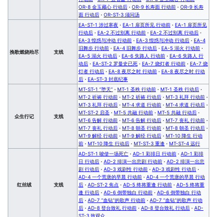
OR-8 金玉藏心 行动后
·
OR-9 长寿面 行动前
·
OR-9 长寿
面 行动后
·
OR-ST-3 须问汤
EA-ST-1 涉过寒夜
·
EA-1 扉页所见 行动前
·
EA-1 扉页所见
行动后
·
EA-2 不过别离 行动前
·
EA-2 不过别离 行动后
·
EA-3 惶惑与冲动 行动前
·
EA-3 惶惑与冲动 行动后
·
EA-4
旧舞步 行动前
·
EA-4 旧舞步 行动后
·
EA-5 溺火 行动前
·
挽歌燃烧殆尽
支线
EA-5 溺火 行动后
·
EA-6 失路人 行动前
·
EA-6 失路人 行
动后
·
EA-ST-2 罗曼史已死
·
EA-7 烧灯者 行动前
·
EA-7 烧
灯者 行动后
·
EA-8 夜尽之时 行动前
·
EA-8 夜尽之时 行动
后
·
EA-ST-3 封底纪事
MT-ST-1 “堕天”
·
MT-1 圣秩 行动前
·
MT-1 圣秩 行动后
·
MT-2 祈祷 行动前
·
MT-2 祈祷 行动后
·
MT-3 礼拜 行动前
·
MT-3 礼拜 行动后
·
MT-4 求道 行动前
·
MT-4 求道 行动后
·
MT-ST-2 启圣
·
MT-5 共融 行动前
·
MT-5 共融 行动后
·
众生行记
支线
MT-6 告解 行动前
·
MT-6 告解 行动后
·
MT-7 丧礼 行动前
·
MT-7 丧礼 行动后
·
MT-8 朝圣 行动前
·
MT-8 朝圣 行动后
·
MT-9 解经 行动前
·
MT-9 解经 行动后
·
MT-10 降生 行动
前
·
MT-10 降生 行动后
·
MT-ST-3 重逢
·
MT-ST-4 远行
AD-ST-1 唆使一场死亡
·
AD-1 彩排日 行动前
·
AD-1 彩排
日 行动后
·
AD-2 排演一出悲剧 行动前
·
AD-2 排演一出悲
剧 行动后
·
AD-3 戏剧性 行动前
·
AD-3 戏剧性 行动后
·
AD-4 一个荒唐的早晨 行动前
·
AD-4 一个荒唐的早晨 行动
红丝绒
支线
后
·
AD-ST-2 焦点
·
AD-5 终将重逢 行动前
·
AD-5 终将重
逢 行动后
·
AD-6 倒带独白 行动前
·
AD-6 倒带独白 行动
后
·
AD-7 “血钻”的歌声 行动前
·
AD-7 “血钻”的歌声 行动
后
·
AD-8 登台致礼 行动前
·
AD-8 登台致礼 行动后
·
AD-
ST-3 致观众