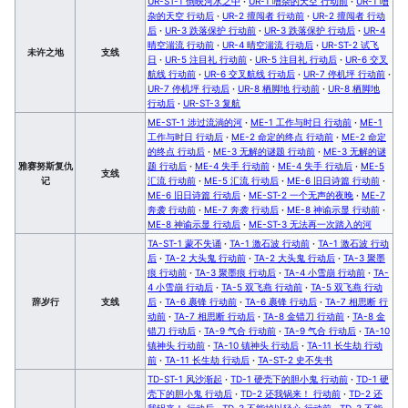
UR-ST-1 倒映河水之中
·
UR-1 嘈杂的天空 行动前
·
UR-1 嘈
杂的天空 行动后
·
UR-2 擅闯者 行动前
·
UR-2 擅闯者 行动
后
·
UR-3 跌落保护 行动前
·
UR-3 跌落保护 行动后
·
UR-4
晴空湍流 行动前
·
UR-4 晴空湍流 行动后
·
UR-ST-2 试飞
未许之地
支线
日
·
UR-5 注目礼 行动前
·
UR-5 注目礼 行动后
·
UR-6 交叉
航线 行动前
·
UR-6 交叉航线 行动后
·
UR-7 停机坪 行动前
·
UR-7 停机坪 行动后
·
UR-8 栖脚地 行动前
·
UR-8 栖脚地
行动后
·
UR-ST-3 复航
ME-ST-1 涉过流淌的河
·
ME-1 工作与时日 行动前
·
ME-1
工作与时日 行动后
·
ME-2 命定的终点 行动前
·
ME-2 命定
的终点 行动后
·
ME-3 无解的谜题 行动前
·
ME-3 无解的谜
雅赛努斯复仇
题 行动后
·
ME-4 失手 行动前
·
ME-4 失手 行动后
·
ME-5
支线
记
汇流 行动前
·
ME-5 汇流 行动后
·
ME-6 旧日诗篇 行动前
·
ME-6 旧日诗篇 行动后
·
ME-ST-2 一个无声的夜晚
·
ME-7
奔袭 行动前
·
ME-7 奔袭 行动后
·
ME-8 神谕示显 行动前
·
ME-8 神谕示显 行动后
·
ME-ST-3 无法再一次踏入的河
TA-ST-1 蒙不失诵
·
TA-1 激石波 行动前
·
TA-1 激石波 行动
后
·
TA-2 大头鬼 行动前
·
TA-2 大头鬼 行动后
·
TA-3 聚墨
痕 行动前
·
TA-3 聚墨痕 行动后
·
TA-4 小雪崩 行动前
·
TA-
4 小雪崩 行动后
·
TA-5 双飞燕 行动前
·
TA-5 双飞燕 行动
辞岁行
支线
后
·
TA-6 裹锋 行动前
·
TA-6 裹锋 行动后
·
TA-7 相思断 行
动前
·
TA-7 相思断 行动后
·
TA-8 金错刀 行动前
·
TA-8 金
错刀 行动后
·
TA-9 气合 行动前
·
TA-9 气合 行动后
·
TA-10
镇神头 行动前
·
TA-10 镇神头 行动后
·
TA-11 长生劫 行动
前
·
TA-11 长生劫 行动后
·
TA-ST-2 史不失书
TD-ST-1 风沙渐起
·
TD-1 硬壳下的胆小鬼 行动前
·
TD-1 硬
壳下的胆小鬼 行动后
·
TD-2 还我锅来！ 行动前
·
TD-2 还
我锅来！ 行动后
·
TD-3 不能掉以轻心 行动前
·
TD-3 不能