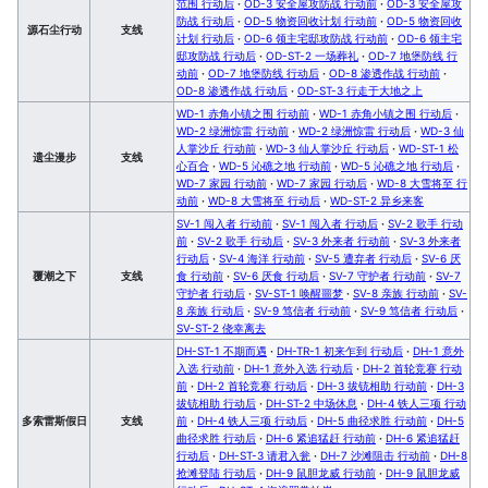
范围 行动后
·
OD-3 安全屋攻防战 行动前
·
OD-3 安全屋攻
防战 行动后
·
OD-5 物资回收计划 行动前
·
OD-5 物资回收
源石尘行动
支线
计划 行动后
·
OD-6 领主宅邸攻防战 行动前
·
OD-6 领主宅
邸攻防战 行动后
·
OD-ST-2 一场葬礼
·
OD-7 地堡防线 行
动前
·
OD-7 地堡防线 行动后
·
OD-8 渗透作战 行动前
·
OD-8 渗透作战 行动后
·
OD-ST-3 行走于大地之上
WD-1 赤角小镇之围 行动前
·
WD-1 赤角小镇之围 行动后
·
WD-2 绿洲惊雷 行动前
·
WD-2 绿洲惊雷 行动后
·
WD-3 仙
人掌沙丘 行动前
·
WD-3 仙人掌沙丘 行动后
·
WD-ST-1 松
遗尘漫步
支线
心百合
·
WD-5 沁礁之地 行动前
·
WD-5 沁礁之地 行动后
·
WD-7 家园 行动前
·
WD-7 家园 行动后
·
WD-8 大雪将至 行
动前
·
WD-8 大雪将至 行动后
·
WD-ST-2 异乡来客
SV-1 闯入者 行动前
·
SV-1 闯入者 行动后
·
SV-2 歌手 行动
前
·
SV-2 歌手 行动后
·
SV-3 外来者 行动前
·
SV-3 外来者
行动后
·
SV-4 海洋 行动前
·
SV-5 遭弃者 行动后
·
SV-6 厌
覆潮之下
支线
食 行动前
·
SV-6 厌食 行动后
·
SV-7 守护者 行动前
·
SV-7
守护者 行动后
·
SV-ST-1 唤醒噩梦
·
SV-8 亲族 行动前
·
SV-
8 亲族 行动后
·
SV-9 笃信者 行动前
·
SV-9 笃信者 行动后
·
SV-ST-2 侥幸离去
DH-ST-1 不期而遇
·
DH-TR-1 初来乍到 行动后
·
DH-1 意外
入选 行动前
·
DH-1 意外入选 行动后
·
DH-2 首轮竞赛 行动
前
·
DH-2 首轮竞赛 行动后
·
DH-3 拔铳相助 行动前
·
DH-3
拔铳相助 行动后
·
DH-ST-2 中场休息
·
DH-4 铁人三项 行动
多索雷斯假日
支线
前
·
DH-4 铁人三项 行动后
·
DH-5 曲径求胜 行动前
·
DH-5
曲径求胜 行动后
·
DH-6 紧追猛赶 行动前
·
DH-6 紧追猛赶
行动后
·
DH-ST-3 请君入瓮
·
DH-7 沙滩阻击 行动前
·
DH-8
抢滩登陆 行动后
·
DH-9 鼠胆龙威 行动前
·
DH-9 鼠胆龙威