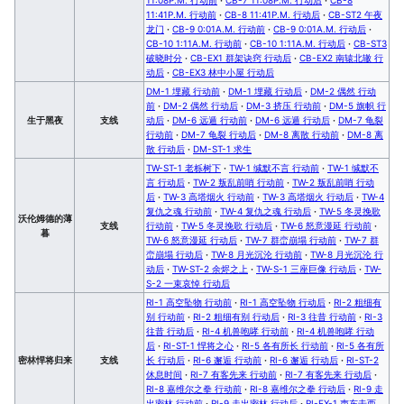
11:41P.M. 行动前
·
CB-8 11:41P.M. 行动后
·
CB-ST2 午夜
龙门
·
CB-9 0:01A.M. 行动前
·
CB-9 0:01A.M. 行动后
·
CB-10 1:11A.M. 行动前
·
CB-10 1:11A.M. 行动后
·
CB-ST3
破晓时分
·
CB-EX1 群架诀窍 行动后
·
CB-EX2 南辕北辙 行
动后
·
CB-EX3 林中小屋 行动后
DM-1 埋藏 行动前
·
DM-1 埋藏 行动后
·
DM-2 偶然 行动
前
·
DM-2 偶然 行动后
·
DM-3 挤压 行动前
·
DM-5 旗帜 行
生于黑夜
支线
动后
·
DM-6 远遁 行动前
·
DM-6 远遁 行动后
·
DM-7 龟裂
行动前
·
DM-7 龟裂 行动后
·
DM-8 离散 行动前
·
DM-8 离
散 行动后
·
DM-ST-1 求生
TW-ST-1 老栎树下
·
TW-1 缄默不言 行动前
·
TW-1 缄默不
言 行动后
·
TW-2 叛乱前哨 行动前
·
TW-2 叛乱前哨 行动
后
·
TW-3 高塔烟火 行动前
·
TW-3 高塔烟火 行动后
·
TW-4
复仇之魂 行动前
·
TW-4 复仇之魂 行动后
·
TW-5 冬灵挽歌
沃伦姆德的薄
支线
行动前
·
TW-5 冬灵挽歌 行动后
·
TW-6 怒意漫延 行动前
·
暮
TW-6 怒意漫延 行动后
·
TW-7 群峦崩塌 行动前
·
TW-7 群
峦崩塌 行动后
·
TW-8 月光沉沦 行动前
·
TW-8 月光沉沦 行
动后
·
TW-ST-2 余烬之上
·
TW-S-1 三座巨像 行动后
·
TW-
S-2 一束哀悼 行动后
RI-1 高空坠物 行动前
·
RI-1 高空坠物 行动后
·
RI-2 粗细有
别 行动前
·
RI-2 粗细有别 行动后
·
RI-3 往昔 行动前
·
RI-3
往昔 行动后
·
RI-4 机兽咆哮 行动前
·
RI-4 机兽咆哮 行动
后
·
RI-ST-1 悍将之心
·
RI-5 各有所长 行动前
·
RI-5 各有所
密林悍将归来
支线
长 行动后
·
RI-6 邂逅 行动前
·
RI-6 邂逅 行动后
·
RI-ST-2
休息时间
·
RI-7 有客先来 行动前
·
RI-7 有客先来 行动后
·
RI-8 嘉维尔之拳 行动前
·
RI-8 嘉维尔之拳 行动后
·
RI-9 走
出密林 行动前
·
RI-9 走出密林 行动后
·
RI-EX-1 声东击西