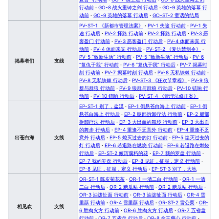
行动前
·
GO-8 战火重铸之剑 行动后
·
GO-9 英雄的落幕 行
动前
·
GO-9 英雄的落幕 行动后
·
GO-ST-2 童话的结局
PV-ST-1 《新都市管理法案》
·
PV-1 失途 行动前
·
PV-1 失
途 行动后
·
PV-2 择路 行动前
·
PV-2 择路 行动后
·
PV-3 恶
客盈门 行动前
·
PV-3 恶客盈门 行动后
·
PV-4 体面来宾 行
动前
·
PV-4 体面来宾 行动后
·
PV-ST-2 《复仇禁制令》
·
PV-5 “致新生活” 行动前
·
PV-5 “致新生活” 行动后
·
PV-6
揭幕者们
支线
“复仇于我” 行动前
·
PV-6 “复仇于我” 行动后
·
PV-7 揭幕时
刻 行动前
·
PV-7 揭幕时刻 行动后
·
PV-8 无私铁棘 行动前
·
PV-8 无私铁棘 行动后
·
PV-ST-3 《狂欢节章程》
·
PV-9 狼
群与群狼 行动前
·
PV-9 狼群与群狼 行动后
·
PV-10 铳响 行
动前
·
PV-10 铳响 行动后
·
PV-ST-4 《管理法修正案》
EP-ST-1 别了，盐漠
·
EP-1 倒悬苍白海上 行动前
·
EP-1 倒
悬苍白海上 行动后
·
EP-2 腿部拆卸疗法 行动前
·
EP-2 腿部
拆卸疗法 行动后
·
EP-3 大出血的舞步 行动前
·
EP-3 大出血
的舞步 行动后
·
EP-4 重逢不乏意外 行动前
·
EP-4 重逢不乏
出苍白海
支线
意外 行动后
·
EP-5 熄灭过去的灯 行动前
·
EP-5 熄灭过去的
灯 行动后
·
EP-6 若退路在燃烧 行动前
·
EP-6 若退路在燃烧
行动后
·
EP-ST-2 倾泻腐朽的花
·
EP-7 我的罗盘 行动前
·
EP-7 我的罗盘 行动后
·
EP-8 见证，征服，定义 行动前
·
EP-8 见证，征服，定义 行动后
·
EP-ST-3 别了，大地
OR-ST-1 陈皮菊花茶
·
OR-1 一清二白 行动前
·
OR-1 一清
二白 行动后
·
OR-2 糖瓜粘 行动前
·
OR-2 糖瓜粘 行动后
·
OR-3 油泼扯面 行动前
·
OR-3 油泼扯面 行动后
·
OR-4 雪
里蕻 行动前
·
OR-4 雪里蕻 行动后
·
OR-ST-2 雷公栗
·
OR-
相见欢
支线
6 胜肉火方 行动前
·
OR-6 胜肉火方 行动后
·
OR-7 五省盘
行动前
·
OR-7 五省盘 行动后
·
OR-8 金玉藏心 行动前
·