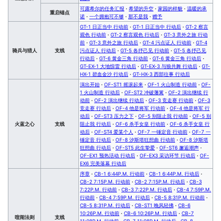
可露希尔的任务汇报
·
希望的升空
·
家园的样貌
·
温暖的承
重启锚点
诺
·
一个拥抱可不够
·
那不是我
·
赠予
GT-1 日正当中 行动前
·
GT-1 日正当中 行动后
·
GT-2 察言
观色 行动前
·
GT-2 察言观色 行动后
·
GT-3 意外之旅 行动
前
·
GT-3 意外之旅 行动后
·
GT-4 污点证人 行动前
·
GT-4
骑兵与猎人
支线
污点证人 行动后
·
GT-5 各抒己见 行动前
·
GT-5 各抒己见
行动后
·
GT-6 黄金三角 行动前
·
GT-6 黄金三角 行动后
·
GT-EX-1 大地惊雷 行动后
·
GT-EX-3 与狼共舞 行动后
·
GT-
HX-1 碧血金沙 行动后
·
GT-HX-3 西部往事 行动后
演出开始
·
OF-ST1 摇滚起来
·
OF-1 火山制造 行动前
·
OF-
1 火山制造 行动后
·
OF-ST2 冲破藩篱
·
OF-2 演出继续 行
动前
·
OF-2 演出继续 行动后
·
OF-3 竞走赛 行动前
·
OF-3
竞走赛 行动后
·
OF-4 他是将军 行动前
·
OF-4 他是将军 行
动后
·
OF-ST3 压力之下
·
OF-5 别阻止我 行动前
·
OF-5 别
火蓝之心
支线
阻止我 行动后
·
OF-6 杀手女皇 行动前
·
OF-6 杀手女皇 行
动后
·
OF-ST4 爱某个人
·
OF-7 一锤定音 行动前
·
OF-7 一
锤定音 行动后
·
OF-8 汐斯塔狂想曲 行动前
·
OF-8 汐斯塔
狂想曲 行动后
·
OF-ST5 此生挚爱
·
OF-ST6 邂逅潮声
·
OF-EX1 预热活动 行动后
·
OF-EX3 采访环节 行动后
·
OF-
EX6 完美落幕 行动后
序章
·
CB-1 6:44P.M. 行动前
·
CB-1 6:44P.M. 行动后
·
CB-2 7:15P.M. 行动前
·
CB-2 7:15P.M. 行动后
·
CB-3
7:22P.M. 行动前
·
CB-3 7:22P.M. 行动后
·
CB-4 7:59P.M.
行动前
·
CB-4 7:59P.M. 行动后
·
CB-5 8:31P.M. 行动前
·
CB-5 8:31P.M. 行动后
·
CB-ST1 晚风轻拂
·
CB-6
10:26P.M. 行动前
·
CB-6 10:26P.M. 行动后
·
CB-7
喧闹法则
支线
11:08P.M. 行动前
·
CB-7 11:08P.M. 行动后
·
CB-8