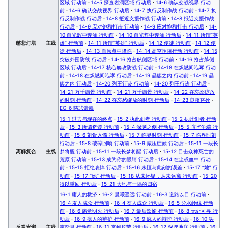
区域 行动前
·
14-5 探查岩洞区域 行动后
·
14-6 确认交战视界 行动
前
·
14-6 确认交战视界 行动后
·
14-7 执行反制作战 行动前
·
14-7 执
行反制作战 行动后
·
14-8 抵近支援作战 行动前
·
14-8 抵近支援作战
行动后
·
14-9 应对饱和打击 行动前
·
14-9 应对饱和打击 行动后
·
14-
10 自光辉中奔涌 行动前
·
14-10 自光辉中奔涌 行动后
·
14-11 所谓“英
慈悲灯塔
主线
雄” 行动前
·
14-11 所谓“英雄” 行动后
·
14-12 使徒 行动前
·
14-12 使
徒 行动后
·
14-13 自原点中降临
·
14-14 高空拒阻行动 行动前
·
14-15
突破外围防线 行动后
·
14-16 抢占舷侧区域 行动前
·
14-16 抢占舷侧
区域 行动后
·
14-17 核心舱攻防战 行动前
·
14-18 在炽燃间咆哮 行动
前
·
14-18 在炽燃间咆哮 行动后
·
14-19 晶簇之内 行动前
·
14-19 晶
簇之内 行动后
·
14-20 列王行迹 行动前
·
14-20 列王行迹 行动后
·
14-21 万千愿景 行动前
·
14-21 万千愿景 行动后
·
14-22 在哀愁绽放
的时刻 行动前
·
14-22 在哀愁绽放的时刻 行动后
·
14-23 良夜将死
·
EG-6 慈悲遗愿
15-1 过去与现在的终点
·
15-2 执此剑者 行动前
·
15-2 执此剑者 行动
后
·
15-3 所谓奇迹 行动前
·
15-4 深渊之侧 行动后
·
15-5 喧哗争端 行
动前
·
15-6 刻骨入髓 行动后
·
15-7 临界时刻 行动前
·
15-7 临界时刻
行动后
·
15-8 破碎回响 行动前
·
15-9 减压症候 行动后
·
15-11 一段长
离解复合
主线
梦将醒 行动前
·
15-11 一段长梦将醒 行动后
·
15-12 目击众神死亡的
荒原 行动前
·
15-13 成为你的眼睛 行动后
·
15-14 在尘或血中 行动
前
·
15-15 拒绝哀悼 行动后
·
15-16 永恒与此刻的误差
·
15-17 “她” 行
动前
·
15-17 “她” 行动后
·
15-18 从未怀疑，从未远离 行动前
·
15-20
得以重回 行动后
·
15-21 大地与一隅的归宿
16-1 庸人的救济
·
16-2 晨曦遥远 行动前
·
16-3 道路以目 行动前
·
16-4 友人成众 行动前
·
16-4 友人成众 行动后
·
16-5 分水岭线 行动
前
·
16-6 痛觉明灭 行动后
·
16-7 最后欢愉 行动前
·
16-8 无处可寻 行
动后
·
16-9 疯人的辩护 行动前
·
16-9 疯人的辩护 行动后
·
16-10 哭
反常光谱
主线
声渐息 行动前
·
16-11 来到坟茔 行动后
·
16-12 深埋地底 行动前
·
16-