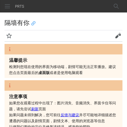
PRTS
搜索
隔墙有你
监视
查看
温馨提示
检测到您现在使用的界面为移动端，剧情可能无法正常播放。建议
您
点击页面最后的
桌面版
或者是
使用电脑观看
注意事项
如果您在观看过程中出现了：图片消失、音频消失、界面卡住等问
题，请先尝试
刷新
页面
如果问题未得到解决，您可前往
反馈与建议
并尽可能地详细描述您
遭遇的问题以及剧情页面，剧情文本、使用的浏览器等信息
以便我们更快的定位并修复该错误，感谢您的帮助