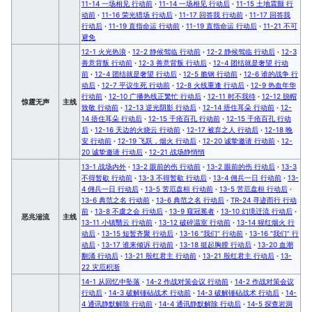
11-14 一场相见 行动前
·
11-14 一场相见 行动后
·
11-15 土地震颤 行
动前
·
11-16 荣光猎场 行动后
·
11-17 回答我 行动前
·
11-17 回答我
行动后
·
11-19 直指命运 行动前
·
11-19 直指命运 行动后
·
11-21 不可
避免
12-1 火光热浪
·
12-2 静候驾临 行动前
·
12-2 静候驾临 行动后
·
12-3
善意背叛 行动前
·
12-3 善意背叛 行动后
·
12-4 团结就是奢望 行动
前
·
12-4 团结就是奢望 行动后
·
12-5 脆钢 行动前
·
12-6 谁的战争 行
动后
·
12-7 平议生死 行动前
·
12-8 火线重逢 行动后
·
12-9 热血年华
行动前
·
12-10 广播热线正繁忙 行动后
·
12-11 时不我待
·
12-12 脱帽
惊霆无声
主线
致敬 行动前
·
12-13 逆光阴影 行动后
·
12-14 捂住耳朵 行动前
·
12-
14 捂住耳朵 行动后
·
12-15 千疮百孔 行动前
·
12-15 千疮百孔 行动
后
·
12-16 天边的火烧云 行动前
·
12-17 被弃之人 行动后
·
12-18 晚
安 行动前
·
12-19 飞跃，烟火 行动后
·
12-20 诚挚邀请 行动前
·
12-
20 诚挚邀请 行动后
·
12-21 战场静悄悄
13-1 战场内外
·
13-2 眼前的伤 行动前
·
13-2 眼前的伤 行动后
·
13-3
不得暂歇 行动前
·
13-3 不得暂歇 行动后
·
13-4 佣兵一日 行动前
·
13-
4 佣兵一日 行动后
·
13-5 苦厄盘桓 行动前
·
13-5 苦厄盘桓 行动后
·
13-6 典范之名 行动前
·
13-6 典范之名 行动后
·
TR-24 寻迹而行 行动
前
·
13-8 不虞之会 行动后
·
13-9 窥冠冕者
·
13-10 幻境迁流 行动后
·
恶兆湍流
主线
13-11 小镇翳云 行动前
·
13-12 破碎温室 行动前
·
13-14 猩红烟火 行
动后
·
13-15 短暂齐聚 行动后
·
13-16 “我们” 行动前
·
13-16 “我们” 行
动后
·
13-17 谁来倾诉 行动前
·
13-18 挺起胸膛 行动后
·
13-20 血潮
翻涌 行动后
·
13-21 殷红君主 行动前
·
13-21 殷红君主 行动后
·
13-
22 灾厄积渐
14-1 从回忆中坠落
·
14-2 作战对策会议 行动前
·
14-2 作战对策会议
行动后
·
14-3 破解锤砧战术 行动前
·
14-3 破解锤砧战术 行动后
·
14-
4 通讯静默解除 行动前
·
14-4 通讯静默解除 行动后
·
14-5 探查岩洞