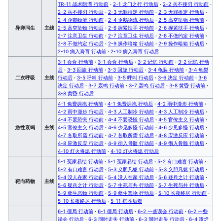
TR-11 战术阻滞 行动前
·
2-1 龙门之行 行动后
·
2-2 兵不接刃 行动前
·
2-2 兵不接刃 行动后
·
2-3 无罪推定 行动前
·
2-3 无罪推定 行动后
·
2-4 企鹅物流 行动前
·
2-4 企鹅物流 行动后
·
2-5 高空坠物 行动前
·
异卵同生
主线
2-5 高空坠物 行动后
·
2-6 握紧扶手 行动前
·
2-6 握紧扶手 行动后
·
2-7 注意卫生 行动前
·
2-7 注意卫生 行动后
·
2-8 不做约定 行动前
·
2-8 不做约定 行动后
·
2-9 操作暗箱 行动前
·
2-9 操作暗箱 行动后
·
2-10 病入膏肓 行动前
·
2-10 病入膏肓 行动后
3-1 会合 行动前
·
3-1 会合 行动后
·
3-2 记忆 行动前
·
3-2 记忆 行动
后
·
3-3 回旋 行动前
·
3-3 回旋 行动后
·
3-4 龟裂 行动前
·
3-4 龟裂
二次呼吸
主线
行动后
·
3-5 呼叫 行动前
·
3-5 呼叫 行动后
·
3-6 决定 行动前
·
3-6
决定 行动后
·
3-7 轰鸣 行动前
·
3-7 轰鸣 行动后
·
3-8 黄昏 行动前
·
3-8 黄昏 行动后
4-1 免费拥抱 行动前
·
4-1 免费拥抱 行动后
·
4-2 雨中漫步 行动前
·
4-2 雨中漫步 行动后
·
4-3 人工制冷 行动前
·
4-3 人工制冷 行动后
·
4-4 不要恐慌 行动前
·
4-4 不要恐慌 行动后
·
4-5 官僚主义 行动前
·
急性衰竭
主线
4-5 官僚主义 行动后
·
4-6 少见多怪 行动前
·
4-6 少见多怪 行动后
·
4-7 各取所需 行动前
·
4-7 各取所需 行动后
·
4-8 应激反应 行动前
·
4-8 应激反应 行动后
·
4-9 彻入骨髓 行动前
·
4-9 彻入骨髓 行动后
·
4-10 灯火将熄 行动前
·
4-10 灯火将熄 行动后
5-1 冤家易结 行动前
·
5-1 冤家易结 行动后
·
5-2 有口难言 行动前
·
5-2 有口难言 行动后
·
5-3 义胆凡躯 行动前
·
5-3 义胆凡躯 行动后
·
5-4 没人在家 行动前
·
5-4 没人在家 行动后
·
5-6 疑兵之计 行动前
·
靶向药物
主线
5-6 疑兵之计 行动后
·
5-7 生死与共 行动前
·
5-7 生死与共 行动后
·
5-9 孽生恶物 行动前
·
5-9 孽生恶物 行动后
·
5-10 长夜终尽 行动前
·
5-10 长夜终尽 行动后
·
5-11 棋胜后着
6-1 僵局 行动前
·
6-1 僵局 行动后
·
6-2 一些误会 行动前
·
6-2 一些
误会 行动后
·
6-3 同时走失 行动前
·
6-3 同时走失 行动后
·
6-4 溃烂