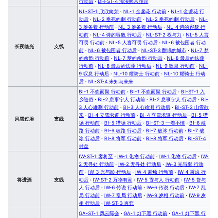
行动后
·
DH-ST-4 海浪照常拍岸
NL-ST-1 欣欣向荣
·
NL-1 金盏花 行动前
·
NL-1 金盏花 行
动后
·
NL-2 垂死的刺 行动前
·
NL-2 垂死的刺 行动后
·
NL-
3 筹备着 行动前
·
NL-3 筹备着 行动后
·
NL-4 诗的容貌 行
动前
·
NL-4 诗的容貌 行动后
·
NL-ST-2 权与力
·
NL-5 人言
可畏 行动前
·
NL-5 人言可畏 行动后
·
NL-6 被包围者 行动
长夜临光
支线
前
·
NL-6 被包围者 行动后
·
NL-ST-3 酣眠的城市
·
NL-7 梦
的余韵 行动前
·
NL-7 梦的余韵 行动后
·
NL-8 最后的怯薛
行动前
·
NL-8 最后的怯薛 行动后
·
NL-9 叹息 行动前
·
NL-
9 叹息 行动后
·
NL-10 耀骑士 行动前
·
NL-10 耀骑士 行动
后
·
NL-ST-4 未知与未来
BI-1 不欢而聚 行动前
·
BI-1 不欢而聚 行动后
·
BI-ST-1 入
乡随俗
·
BI-2 息事宁人 行动前
·
BI-2 息事宁人 行动后
·
BI-
3 人心难测 行动前
·
BI-3 人心难测 行动后
·
BI-ST-2 山雪欲
来
·
BI-4 立雪求道 行动前
·
BI-4 立雪求道 行动后
·
BI-5 猎
风雪过境
支线
场 行动前
·
BI-5 猎场 行动后
·
BI-ST-3 一着不慎
·
BI-6 歧
路 行动前
·
BI-6 歧路 行动后
·
BI-7 破冰 行动前
·
BI-7 破
冰 行动后
·
BI-8 将军 行动前
·
BI-8 将军 行动后
·
BI-ST-4
封盘
IW-ST-1 客将至
·
IW-1 化物 行动前
·
IW-1 化物 行动后
·
IW-
2 无寻处 行动前
·
IW-2 无寻处 行动后
·
IW-3 光与影 行动
前
·
IW-3 光与影 行动后
·
IW-4 秉烛 行动前
·
IW-4 秉烛 行
将进酒
支线
动后
·
IW-ST-2 万物有灵
·
IW-5 货与人 行动前
·
IW-5 货与
人 行动后
·
IW-6 传说 行动前
·
IW-6 传说 行动后
·
IW-7 乱
局 行动前
·
IW-7 乱局 行动后
·
IW-9 岁相 行动前
·
IW-9 岁
相 行动后
·
IW-ST-3 再弈
GA-ST-1 风云际会
·
GA-1 灯下黑 行动前
·
GA-1 灯下黑 行