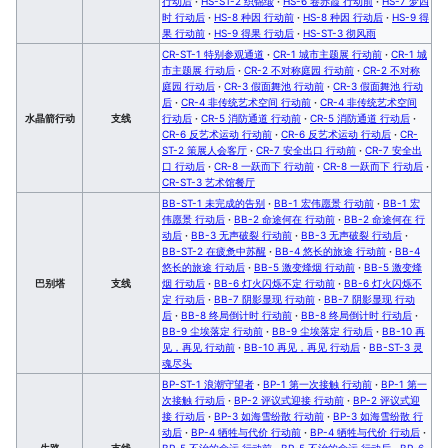
行动后
·
HS-ST-2 织锦缎
·
HS-6 卷赤霞 行动前
·
HS-7 梦四
时 行动后
·
HS-8 种因 行动前
·
HS-8 种因 行动后
·
HS-9 得
果 行动前
·
HS-9 得果 行动后
·
HS-ST-3 彻风雨
CR-ST-1 特别参观通道
·
CR-1 城市主题展 行动前
·
CR-1 城
市主题展 行动后
·
CR-2 不对称庭园 行动前
·
CR-2 不对称
庭园 行动后
·
CR-3 假面舞池 行动前
·
CR-3 假面舞池 行动
后
·
CR-4 非传统艺术空间 行动前
·
CR-4 非传统艺术空间
水晶箭行动
支线
行动后
·
CR-5 消防通道 行动前
·
CR-5 消防通道 行动后
·
CR-6 反艺术运动 行动前
·
CR-6 反艺术运动 行动后
·
CR-
ST-2 策展人会客厅
·
CR-7 安全出口 行动前
·
CR-7 安全出
口 行动后
·
CR-8 一跃而下 行动前
·
CR-8 一跃而下 行动后
·
CR-ST-3 艺术馆餐厅
BB-ST-1 未完成的告别
·
BB-1 宏伟愿景 行动前
·
BB-1 宏
伟愿景 行动后
·
BB-2 命途何在 行动前
·
BB-2 命途何在 行
动后
·
BB-3 无声破裂 行动前
·
BB-3 无声破裂 行动后
·
BB-ST-2 在疲惫中苏醒
·
BB-4 悠长的旅途 行动前
·
BB-4
悠长的旅途 行动后
·
BB-5 激变烽烟 行动前
·
BB-5 激变烽
巴别塔
支线
烟 行动后
·
BB-6 灯火闪烁不定 行动前
·
BB-6 灯火闪烁不
定 行动后
·
BB-7 阴影显现 行动前
·
BB-7 阴影显现 行动
后
·
BB-8 终局倒计时 行动前
·
BB-8 终局倒计时 行动后
·
BB-9 尘埃落定 行动前
·
BB-9 尘埃落定 行动后
·
BB-10 再
见，再见 行动前
·
BB-10 再见，再见 行动后
·
BB-ST-3 灵
魂尽头
BP-ST-1 浪潮守望者
·
BP-1 第一次接触 行动前
·
BP-1 第一
次接触 行动后
·
BP-2 评议式迎接 行动前
·
BP-2 评议式迎
接 行动后
·
BP-3 如海雪纷散 行动前
·
BP-3 如海雪纷散 行
动后
·
BP-4 牺牲与代价 行动前
·
BP-4 牺牲与代价 行动后
·
生路
支线
BP-5 不治的命运 行动前
·
BP-5 不治的命运 行动后
·
BP-6