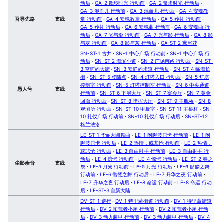
动后
·
GA-2 散步时光 行动前
·
GA-2 散步时光 行动后
·
GA-3 混血儿 行动前
·
GA-3 混血儿 行动后
·
GA-4 安魂教
吾导先路
支线
堂 行动前
·
GA-4 安魂教堂 行动后
·
GA-5 葬礼 行动前
·
GA-5 葬礼 行动后
·
GA-6 安魂曲 行动前
·
GA-6 安魂曲 行
动后
·
GA-7 光与影 行动前
·
GA-7 光与影 行动后
·
GA-8 影
与灰 行动前
·
GA-8 影与灰 行动后
·
GA-ST-2 鸢尾花
SN-ST-1 古井
·
SN-1 中心广场 行动前
·
SN-1 中心广场 行
动后
·
SN-ST-2 海滨小道
·
SN-2 广场南路 行动后
·
SN-ST-
3 空旷的大街
·
SN-3 安静的步道 行动后
·
SN-ST-4 临海长
街
·
SN-ST-5 登陆点
·
SN-4 灯塔入口 行动后
·
SN-5 灯塔
控制室 行动前
·
SN-5 灯塔控制室 行动后
·
SN-6 中央通道
愚人号
支线
行动前
·
SN-ST-6 下层大厅
·
SN-ST-7 宴会厅
·
SN-7 黄金
回廊 行动后
·
SN-ST-8 指挥大厅
·
SN-ST-9 主舰桥
·
SN-8
观测所 行动后
·
SN-ST-10 甲板室
·
SN-ST-11 主桅杆
·
SN-
10 礼仪广场 行动前
·
SN-10 礼仪广场 行动后
·
SN-ST-12
格兰法洛
LE-ST-1 华丽大圆舞曲
·
LE-1 闲聊波尔卡 行动前
·
LE-1 闲
聊波尔卡 行动后
·
LE-2 热情，或悲怆 行动前
·
LE-2 热情，
或悲怆 行动后
·
LE-3 自由射手 行动前
·
LE-3 自由射手 行
动后
·
LE-4 惊愕 行动前
·
LE-4 惊愕 行动后
·
LE-ST-2 春之
尘影余音
支线
祭
·
LE-5 月光 行动前
·
LE-5 月光 行动后
·
LE-6 骷髅之舞
行动前
·
LE-6 骷髅之舞 行动后
·
LE-7 升华之夜 行动前
·
LE-7 升华之夜 行动后
·
LE-8 命运 行动前
·
LE-8 命运 行动
后
·
LE-ST-3 自新大陆
DV-ST-1 逆行
·
DV-1 特里蒙街道 行动前
·
DV-1 特里蒙街道
行动后
·
DV-2 拓荒者小屋 行动前
·
DV-2 拓荒者小屋 行动
后
·
DV-3 动力装甲 行动前
·
DV-3 动力装甲 行动后
·
DV-4