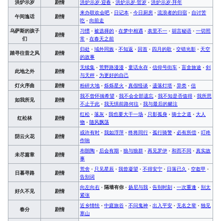
洪炉示岁
剧情
洪炉示岁·迎春
·
洪炉示岁·贺岁
·
洪炉示岁·拜年
来办联欢会吧
·
日记本
·
今日厨房
·
流浪者的归宿
·
自讨苦
午间逸话
剧情
吃
·
向前走
乌萨斯的孩子
习惯
·
被选择的
·
在梦中相遇
·
表里不一
·
胡言秘语
·
一切照
剧情
们
常
·
在春天之前
归处
·
域外同族
·
不知返
·
回首
·
四月的歌
·
交错光影
·
天空
踏寻往昔之风
剧情
的故事
无续集
·
荒野路漫漫
·
童话永存
·
信仰号街车
·
盲盒旅途
·
剑
此地之外
剧情
与天秤
·
为更好的自己
灯火序曲
剧情
粉碎大地
·
烁烁星火
·
真假怪谈
·
遗落灯塔
·
异类
·
信
我不曾怀揣希望
·
我不会全部遗忘
·
我不知是否值得
·
我所思
如我所见
剧情
不止于此
·
我无惧前路何往
·
我与最后的赌注
红松
·
落灰
·
我也要大干一场
·
只影孤身
·
骑士之道
·
大人
红松林
剧情
物
·
随风飘荡
或许有时
·
我如浮萍
·
终将同行
·
孤行骑警
·
必有所偿
·
叮咚
阴云火花
剧情
作响
布朗陶
·
后会有期
·
狼与狼群
·
再见罗伊
·
和而不同
·
真实故
未尽篇章
剧情
事
荒舍
·
只见星辰
·
我曾凝望
·
不得安宁
·
日落已久
·
空盔甲
·
日暮寻路
剧情
告别词
向左向右
·
隔墙有你
·
扬尼与我
·
告别时刻
·
一次重逢
·
别太
好久不见
剧情
紧张
近乡情怯
·
中庭旅谷
·
不问鬼神
·
出入平安
·
无名之辈
·
独见
春分
剧情
寒山