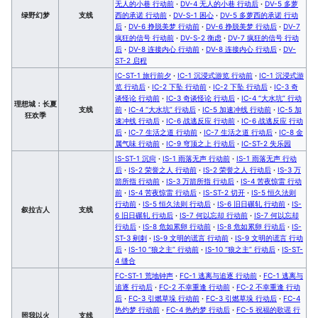
无人的小巷 行动前
·
DV-4 无人的小巷 行动后
·
DV-5 多萝
绿野幻梦
支线
西的承诺 行动前
·
DV-S-1 困心
·
DV-5 多萝西的承诺 行动
后
·
DV-6 挣脱美梦 行动前
·
DV-6 挣脱美梦 行动后
·
DV-7
疯狂的信号 行动前
·
DV-S-2 衡虑
·
DV-7 疯狂的信号 行动
后
·
DV-8 连接内心 行动前
·
DV-8 连接内心 行动后
·
DV-
ST-2 启程
IC-ST-1 旅行前夕
·
IC-1 沉浸式游览 行动前
·
IC-1 沉浸式游
览 行动后
·
IC-2 下坠 行动前
·
IC-2 下坠 行动后
·
IC-3 奇
谈怪论 行动前
·
IC-3 奇谈怪论 行动后
·
IC-4 “大水坑” 行动
理想城：长夏
支线
前
·
IC-4 “大水坑” 行动后
·
IC-5 加速冲线 行动前
·
IC-5 加
狂欢季
速冲线 行动后
·
IC-6 战逃反应 行动前
·
IC-6 战逃反应 行动
后
·
IC-7 生活之道 行动前
·
IC-7 生活之道 行动后
·
IC-8 金
属气味 行动前
·
IC-9 穹顶之上 行动后
·
IC-ST-2 失乐园
IS-ST-1 沉疴
·
IS-1 雨落无声 行动前
·
IS-1 雨落无声 行动
后
·
IS-2 荣誉之人 行动前
·
IS-2 荣誉之人 行动后
·
IS-3 万
箭所指 行动前
·
IS-3 万箭所指 行动后
·
IS-4 苦夜惊雷 行动
前
·
IS-4 苦夜惊雷 行动后
·
IS-ST-2 切开
·
IS-5 恒久法则
行动前
·
IS-5 恒久法则 行动后
·
IS-6 旧日碾轧 行动前
·
IS-
叙拉古人
支线
6 旧日碾轧 行动后
·
IS-7 何以忘却 行动前
·
IS-7 何以忘却
行动后
·
IS-8 危如累卵 行动前
·
IS-8 危如累卵 行动后
·
IS-
ST-3 剜刺
·
IS-9 文明的谎言 行动前
·
IS-9 文明的谎言 行动
后
·
IS-10 “狼之主” 行动前
·
IS-10 “狼之主” 行动后
·
IS-ST-
4 缝合
FC-ST-1 荒地钟声
·
FC-1 逃离与追逐 行动前
·
FC-1 逃离与
追逐 行动后
·
FC-2 不幸重逢 行动前
·
FC-2 不幸重逢 行动
后
·
FC-3 引燃草垛 行动前
·
FC-3 引燃草垛 行动后
·
FC-4
热灼梦 行动前
·
FC-4 热灼梦 行动后
·
FC-5 祝福的歌谣 行
照我以火
支线