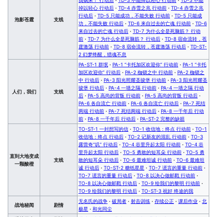
掉以轻心 行动后
·
TD-4 赤雪之兆 行动前
·
TD-4 赤雪之兆
行动后
·
TD-5 只能成功，不能失败 行动前
·
TD-5 只能成
泡影苍霆
支线
功，不能失败 行动后
·
TD-6 来自过去的亡魂 行动前
·
TD-6
来自过去的亡魂 行动后
·
TD-7 为什么全是死脑筋？ 行动
前
·
TD-7 为什么全是死脑筋？ 行动后
·
TD-8 宿命流转，苍
霆激荡 行动前
·
TD-8 宿命流转，苍霆激荡 行动后
·
TD-ST-
2 幻梦终醒，猎魂不息
PA-ST-1 群氓
·
PA-1 “卡托加区欢迎你” 行动前
·
PA-1 “卡托
加区欢迎你” 行动后
·
PA-2 枷锁之中 行动前
·
PA-2 枷锁之
中 行动后
·
PA-3 阳光照耀圣骏堡 行动前
·
PA-3 阳光照耀圣
骏堡 行动后
·
PA-4 一墙之隔 行动前
·
PA-4 一墙之隔 行动
人们，我们
支线
后
·
PA-5 高尚的背叛 行动前
·
PA-5 高尚的背叛 行动后
·
PA-6 各自流亡 行动前
·
PA-6 各自流亡 行动后
·
PA-7 死结
两端 行动前
·
PA-7 死结两端 行动后
·
PA-8 一千年后 行动
前
·
PA-8 一千年后 行动后
·
PA-ST-2 完整的缺损
TO-ST-1 一封想写的信
·
TO-1 收信地：终点 行动前
·
TO-1
收信地：终点 行动后
·
TO-2 记新友的混乱 行动前
·
TO-3
露营奇“叽” 行动后
·
TO-4 谷里升起太阳 行动前
·
TO-4 谷
里升起太阳 行动后
·
TO-5 勇敢的短耳朵 行动前
·
TO-5 勇
直到大地变成
支线
敢的短耳朵 行动后
·
TO-6 最难坦诚 行动前
·
TO-6 最难坦
一颗酸橙
诚 行动后
·
TO-ST-2 糖纸星星
·
TO-7 谎言的重量 行动前
·
TO-7 谎言的重量 行动后
·
TO-8 以决心做邮戳 行动前
·
TO-8 以决心做邮戳 行动后
·
TO-9 绘我们的黎明 行动前
·
TO-9 绘我们的黎明 行动后
·
TO-ST-3 祝好 终途的我
无名氏的战争
·
破局者
·
射击训练
·
存续公正
·
课后作业
·
北
战地秘闻
剧情
极星
·
和光同尘