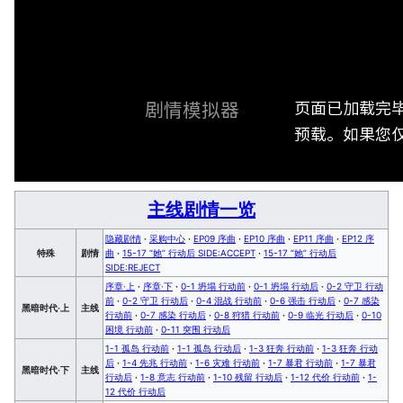
页面已加载完
剧情模拟器
预载。如果您仅
主线剧情一览
隐藏剧情
·
采购中心
·
EP09 序曲
·
EP10 序曲
·
EP11 序曲
·
EP12 序
特殊
剧情
曲
·
15-17 “她” 行动后 SIDE:ACCEPT
·
15-17 “她” 行动后
SIDE:REJECT
序章·上
·
序章·下
·
0-1 坍塌 行动前
·
0-1 坍塌 行动后
·
0-2 守卫 行动
前
·
0-2 守卫 行动后
·
0-4 混战 行动前
·
0-6 强击 行动后
·
0-7 感染
黑暗时代·上
主线
行动前
·
0-7 感染 行动后
·
0-8 狩猎 行动前
·
0-9 临光 行动后
·
0-10
困境 行动前
·
0-11 突围 行动后
1-1 孤岛 行动前
·
1-1 孤岛 行动后
·
1-3 狂奔 行动前
·
1-3 狂奔 行动
后
·
1-4 先兆 行动前
·
1-6 灾难 行动前
·
1-7 暴君 行动前
·
1-7 暴君
黑暗时代·下
主线
行动后
·
1-8 意志 行动前
·
1-10 残留 行动后
·
1-12 代价 行动前
·
1-
12 代价 行动后