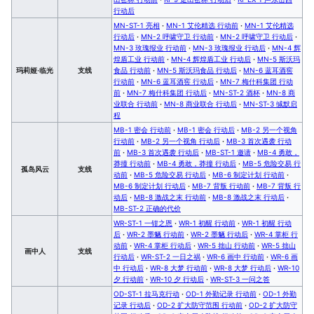
行动后
MN-ST-1 亮相
·
MN-1 艾伦精选 行动前
·
MN-1 艾伦精选
行动后
·
MN-2 呼啸守卫 行动前
·
MN-2 呼啸守卫 行动后
·
MN-3 玫瑰报业 行动前
·
MN-3 玫瑰报业 行动后
·
MN-4 辉
煌盾工业 行动前
·
MN-4 辉煌盾工业 行动后
·
MN-5 斯沃玛
玛莉娅·临光
支线
食品 行动前
·
MN-5 斯沃玛食品 行动后
·
MN-6 蓝耳酒窖
行动前
·
MN-6 蓝耳酒窖 行动后
·
MN-7 梅什科集团 行动
前
·
MN-7 梅什科集团 行动后
·
MN-ST-2 酒杯
·
MN-8 商
业联合 行动前
·
MN-8 商业联合 行动后
·
MN-ST-3 缄默启
程
MB-1 密会 行动前
·
MB-1 密会 行动后
·
MB-2 另一个视角
行动前
·
MB-2 另一个视角 行动后
·
MB-3 首次遇袭 行动
前
·
MB-3 首次遇袭 行动后
·
MB-ST-1 邀请
·
MB-4 勇敢，
莽撞 行动前
·
MB-4 勇敢，莽撞 行动后
·
MB-5 危险交易 行
孤岛风云
支线
动前
·
MB-5 危险交易 行动后
·
MB-6 制定计划 行动前
·
MB-6 制定计划 行动后
·
MB-7 背叛 行动前
·
MB-7 背叛 行
动后
·
MB-8 激战之末 行动前
·
MB-8 激战之末 行动后
·
MB-ST-2 正确的代价
WR-ST-1 一钳之恩
·
WR-1 初醒 行动前
·
WR-1 初醒 行动
后
·
WR-2 墨魉 行动前
·
WR-2 墨魉 行动后
·
WR-4 掌柜 行
动前
·
WR-4 掌柜 行动后
·
WR-5 拙山 行动前
·
WR-5 拙山
画中人
支线
行动后
·
WR-ST-2 一日之祸
·
WR-6 画中 行动前
·
WR-6 画
中 行动后
·
WR-8 大梦 行动前
·
WR-8 大梦 行动后
·
WR-10
夕 行动前
·
WR-10 夕 行动后
·
WR-ST-3 一问之答
OD-ST-1 拉马克行动
·
OD-1 外勤记录 行动前
·
OD-1 外勤
记录 行动后
·
OD-2 扩大防守范围 行动前
·
OD-2 扩大防守