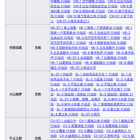
中楼阁 行动前
·
CW-7 空中楼阁 行动后
·
CW-8 过去与现在
的交会 行动前
·
CW-8 过去与现在的交会 行动后
·
CW-9 恩
怨纠葛 行动前
·
CW-9 恩怨纠葛 行动后
·
CW-10 散于星辰之
间 行动前
·
CW-10 散于星辰之间 行动后
·
CW-ST-3 留下的
人
·
CW-ST-4 推开未来之门
HE-ST-1 奉上冠冕
·
HE-1 我有一个荣美家乡 行动前
·
HE-1
我有一个荣美家乡 行动后
·
HE-2 生命运河 行动前
·
HE-2
生命运河 行动后
·
HE-3 岂可空手回天府？ 行动前
·
HE-3
岂可空手回天府？ 行动后
·
HE-4 我曾舍命为你 行动前
·
空想花庭
支线
HE-4 我曾舍命为你 行动后
·
HE-5 主在圣殿中 行动前
·
HE-
5 主在圣殿中 行动后
·
HE-6 夜半歌声 行动前
·
HE-6 夜半歌
声 行动后
·
HE-ST-2 在花园里
·
HE-7 以爱相连 行动前
·
HE-7 以爱相连 行动后
·
HE-8 愿跟随主 行动前
·
HE-8 愿跟
随主 行动后
·
HE-ST-3 慈光引导
SL-ST-1 到站旁
·
SL-1 你的耳朵长不长？ 行动前
·
SL-1 你
的耳朵长不长？ 行动后
·
SL-2 小蓝孩 行动前
·
SL-2 小蓝孩
行动后
·
SL-3 手指之家 行动前
·
SL-3 手指之家 行动后
·
SL-4 一个水手出海了 行动前
·
SL-4 一个水手出海了 行动
火山旅梦
支线
后
·
SL-5 我会唱一首彩虹 行动前
·
SL-5 我会唱一首彩虹 行
动后
·
SL-ST-2 雨啊，雨啊，快离开
·
SL-6 林中小木屋 行动
前
·
SL-6 林中小木屋 行动后
·
SL-7 靠着我的肩膀哭泣 行动
前
·
SL-7 靠着我的肩膀哭泣 行动后
·
SL-8 爱之歌 行动前
·
SL-8 爱之歌 行动后
·
SL-ST-3 晴天
CV-ST-1 火线之中
·
CV-1 孤独之地 行动前
·
CV-1 孤独之地
行动后
·
CV-2 双重保险 行动前
·
CV-2 双重保险 行动后
·
CV-3 圈套 行动前
·
CV-3 圈套 行动后
·
CV-4 缺席的人 行
动前
·
CV-4 缺席的人 行动后
·
CV-ST-2 突然冲击
·
CV-5 疑
不义之财
支线