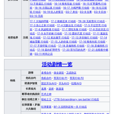
13 不曾遗忘 行动前
·
16-14 唯有坦途 行动前
·
16-15 旷野轰鸣 行动
前
·
16-16 示我以真 行动前
·
16-17 力竭声嘶 行动前
·
16-18 红日留
驻 行动后
·
16-19 狂人的誓言
·
EG-7 来信
·
EG-8 往事
·
EG-9 归乡
·
EG-10 无前
17-1 大地的呼吸
·
17-2 救赎迟来 行动前
·
TR-28 无权责问 行动后
·
17-3 良心之刺 行动前
·
17-4 沉默众生 行动后
·
17-5 不过空壳 行动
前
·
17-6 风波暗涌 行动后
·
17-7 理性失衡 行动前
·
17-8 历史洪流 行
动后
·
17-9 永不祈祷 行动前
·
17-10 爱的尺度 行动后
·
17-11 孤寂生
相变临界
主线
地 行动前
·
17-12 初次握手 行动后
·
17-13 并非独行 行动前
·
17-14
难如雪覆 行动前
·
17-15 人的价值 行动前
·
17-16 唯有向前 行动前
·
17-17 不曾怀疑 行动后
·
17-18 灵魂悄然 行动前
·
17-18 灵魂悄然 行
动后
·
17-19 面向旷野呼号
·
17-20 罪与罚的先声
·
17-21 在暗夜中燃
烧
·
EG-11 时间之后
活动剧情一览
剧情
多维合作
·
保全派驻
·
卫戍协议
危机合约
危机合约
·
荒芜行动 P1
·
荒芜行动 P2
特殊
荷谟伊智境
固定开头AVG
·
开头AVG
·
结尾AVG
长夜临光
逃离
·
选择
·
路漫漫
断罪者的挑战状
艺术之神
泰拉 说唱之夜！
嘻哈之王
·
LTTB Extraordinary rap battle! 行动后
狂弹要塞！罗德
狂弹要塞
·
BF-3 没想到还有一关 行动后
大兵集结
新星主播
·
再也没有什么能阻止她了
·
警惕新型金融诈骗
·
她