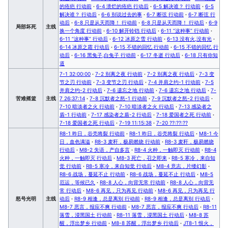
的疮疤 行动前
·
6-4 溃烂的疮疤 行动后
·
6-5 解决谁？ 行动前
·
6-5
解决谁？ 行动后
·
6-6 别说过去的事
·
6-7 断弦 行动前
·
6-7 断弦 行
动后
·
6-8 只是从天而降！ 行动前
·
6-8 只是从天而降！ 行动后
·
6-9
局部坏死
主线
换一个角度 行动前
·
6-10 解开铃铛 行动后
·
6-11 “这种事” 行动前
·
6-11 “这种事” 行动后
·
6-12 冰原之雪 行动前
·
6-13 没有火,没有光
·
6-14 冰原之霜 行动后
·
6-15 不错的回忆 行动前
·
6-15 不错的回忆 行
动后
·
6-16 黑兔子,白兔子 行动前
·
6-17 冬逝 行动后
·
6-18 只有你知
道
7-1 32:00:00
·
7-2 别离之夜 行动前
·
7-2 别离之夜 行动后
·
7-3 变
节之刃 行动前
·
7-3 变节之刃 行动后
·
7-4 并肩之约-1 行动前
·
7-5
并肩之约-2 行动后
·
7-6 遗忘之地 行动前
·
7-6 遗忘之地 行动后
·
7-
苦难摇篮
主线
7 26:37:14
·
7-8 沉默者之怒-1 行动前
·
7-9 沉默者之怒-2 行动后
·
7-10 暗淡者之火 行动前
·
7-10 暗淡者之火 行动后
·
7-13 感染者之
盾-1 行动前
·
7-17 感染者之盾-2 行动后
·
7-18 爱国者之死 行动前
·
7-18 爱国者之死 行动后
·
7-19 11:15:38
·
7-20 ??:??:??
R8-1 昨日，谷壳将裂 行动前
·
R8-1 昨日，谷壳将裂 行动后
·
M8-1 今
日，血色满溢
·
R8-3 麦秆，极易燃烧 行动前
·
R8-3 麦秆，极易燃烧
行动后
·
M8-2 失语，产自多言
·
R8-4 火种，一触即灭 行动前
·
R8-4
火种，一触即灭 行动后
·
M8-3 死亡，召之即来
·
R8-5 寒冷，来自知
觉 行动前
·
R8-5 寒冷，来自知觉 行动后
·
M8-4 意志，片缕幻影
·
R8-6 战场，蔓延不止 行动前
·
R8-6 战场，蔓延不止 行动后
·
M8-5
厄运，等候已久
·
R8-8 人心，向背无常 行动前
·
R8-8 人心，向背无
常 行动后
·
M8-6 再见，只为再见 行动前
·
M8-6 再见，只为再见 行
怒号光明
主线
动后
·
R8-9 相逢，总是离别 行动前
·
R8-9 相逢，总是离别 行动后
·
M8-7 恶言，报应不爽 行动前
·
M8-7 恶言，报应不爽 行动后
·
R8-11
落雪，浸黑国土 行动前
·
R8-11 落雪，浸黑国土 行动后
·
M8-8 苏
醒，浮出梦乡 行动前
·
M8-8 苏醒，浮出梦乡 行动后
·
JT8-1 恨火，