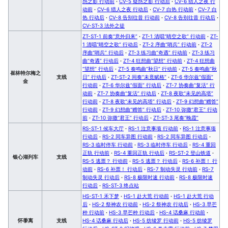
惑之影 行动前
·
CV-5 疑惑之影 行动后
·
CV-6 猎人之夜 行
动前
·
CV-6 猎人之夜 行动后
·
CV-7 白热 行动前
·
CV-7 白
热 行动后
·
CV-8 告别往昔 行动前
·
CV-8 告别往昔 行动后
·
CV-ST-3 法外之徒
ZT-ST-1 前奏“意外归来”
·
ZT-1 清唱“晴空之歌” 行动前
·
ZT-
1 清唱“晴空之歌” 行动后
·
ZT-2 序曲“哨兵” 行动前
·
ZT-2
序曲“哨兵” 行动后
·
ZT-3 练习曲“奇遇” 行动前
·
ZT-3 练习
曲“奇遇” 行动后
·
ZT-4 狂想曲“望想” 行动前
·
ZT-4 狂想曲
“望想” 行动后
·
ZT-5 奏鸣曲“秋日” 行动前
·
ZT-5 奏鸣曲“秋
崔林特尔梅之
支线
日” 行动后
·
ZT-ST-2 间奏“未竟赋格”
·
ZT-6 华尔兹“假面”
金
行动前
·
ZT-6 华尔兹“假面” 行动后
·
ZT-7 协奏曲“复活” 行
动前
·
ZT-7 协奏曲“复活” 行动后
·
ZT-8 夜歌“未见的高塔”
行动前
·
ZT-8 夜歌“未见的高塔” 行动后
·
ZT-9 幻想曲“赠答”
行动前
·
ZT-9 幻想曲“赠答” 行动后
·
ZT-10 弥撒“君王” 行动
前
·
ZT-10 弥撒“君王” 行动后
·
ZT-ST-3 尾奏“晚霞”
RS-ST-1 候车大厅
·
RS-1 注意事项 行动前
·
RS-1 注意事项
行动后
·
RS-2 同车异图 行动前
·
RS-2 同车异图 行动后
·
RS-3 临时停车 行动前
·
RS-3 临时停车 行动后
·
RS-4 重回
正轨 行动前
·
RS-4 重回正轨 行动后
·
RS-ST-2 登山铁道
·
银心湖列车
支线
RS-5 逃票？ 行动前
·
RS-5 逃票？ 行动后
·
RS-6 补票！ 行
动前
·
RS-6 补票！ 行动后
·
RS-7 制动失灵 行动前
·
RS-7
制动失灵 行动后
·
RS-8 极限时速 行动前
·
RS-8 极限时速
行动后
·
RS-ST-3 终点站
HS-ST-1 禾下梦
·
HS-1 赴大荒 行动前
·
HS-1 赴大荒 行动
后
·
HS-2 祭神农 行动前
·
HS-2 祭神农 行动后
·
HS-3 早芒
种 行动前
·
HS-3 早芒种 行动后
·
HS-4 话桑麻 行动前
·
怀黍离
支线
HS-4 话桑麻 行动后
·
HS-5 纺绫罗 行动前
·
HS-5 纺绫罗