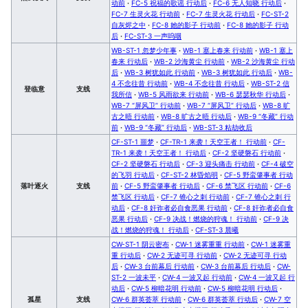
动前
·
FC-5 祝福的歌谣 行动后
·
FC-6 无人知晓 行动后
·
FC-7 生灵火花 行动前
·
FC-7 生灵火花 行动后
·
FC-ST-2
自灰烬之中
·
FC-8 她的影子 行动前
·
FC-8 她的影子 行动
后
·
FC-ST-3 一声呜咽
WB-ST-1 忽梦少年事
·
WB-1 塞上春来 行动前
·
WB-1 塞上
春来 行动后
·
WB-2 沙海黄尘 行动前
·
WB-2 沙海黄尘 行动
后
·
WB-3 树犹如此 行动前
·
WB-3 树犹如此 行动后
·
WB-
4 不念往昔 行动前
·
WB-4 不念往昔 行动后
·
WB-ST-2 信
登临意
支线
我所信
·
WB-5 风雨欲来 行动前
·
WB-6 瑟瑟秋华 行动后
·
WB-7 “屏风卫” 行动前
·
WB-7 “屏风卫” 行动后
·
WB-8 旷
古之晤 行动前
·
WB-8 旷古之晤 行动后
·
WB-9 “冬藏” 行动
前
·
WB-9 “冬藏” 行动后
·
WB-ST-3 粘劫收后
CF-ST-1 噩梦
·
CF-TR-1 来袭！天空王者！ 行动前
·
CF-
TR-1 来袭！天空王者！ 行动后
·
CF-2 坚硬磐石 行动前
·
CF-2 坚硬磐石 行动后
·
CF-3 迎头痛击 行动前
·
CF-4 破空
的飞羽 行动后
·
CF-ST-2 林昏焰明
·
CF-5 野蛮肇事者 行动
落叶逐火
支线
前
·
CF-5 野蛮肇事者 行动后
·
CF-6 禁飞区 行动前
·
CF-6
禁飞区 行动后
·
CF-7 锥心之刺 行动前
·
CF-7 锥心之刺 行
动后
·
CF-8 奸诈者必自食恶果 行动前
·
CF-8 奸诈者必自食
恶果 行动后
·
CF-9 决战！燃烧的狩魂！ 行动前
·
CF-9 决
战！燃烧的狩魂！ 行动后
·
CF-ST-3 晨曦
CW-ST-1 阴云密布
·
CW-1 迷雾重重 行动前
·
CW-1 迷雾重
重 行动后
·
CW-2 无迹可寻 行动前
·
CW-2 无迹可寻 行动
后
·
CW-3 台前幕后 行动前
·
CW-3 台前幕后 行动后
·
CW-
ST-2 一波未平
·
CW-4 一波又起 行动前
·
CW-4 一波又起 行
动后
·
CW-5 柳暗花明 行动前
·
CW-5 柳暗花明 行动后
·
孤星
支线
CW-6 群英荟萃 行动前
·
CW-6 群英荟萃 行动后
·
CW-7 空