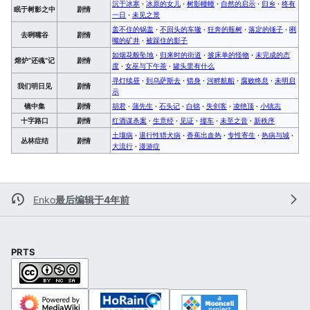
沉于冰寒
·
冰原的女儿
·
树影幢幢
·
自然的启示
·
归乡
·
终有
眠于树影之中
剧情
一日
·
未见之景
盖不住的锅盖
·
不回头的车辙
·
狂奔的瓶树
·
落定的锤子
·
咧
去咧嘴谷
剧情
嘴的矿井
·
被踩住的影子
如烟花般坠地
·
归来时的街道
·
披床单的怪物
·
未完成的态
熔炉“还魂”记
剧情
度
·
女巫与下午茶
·
罐头里有什么
寻灯续昼
·
到乌萨斯去
·
错身
·
河畔航船
·
腐败终息
·
未明启
我们明日见
剧情
示
镜中集
剧情
胡君
·
蒲先生
·
石头记
·
白锦
·
失剑客
·
凌绝顶
·
小镇志
十字路口
剧情
红酒谋杀案
·
生意经
·
见证
·
撞车
·
未至之音
·
新秩序
土壤病
·
退行性猎犬病
·
香蕉出血热
·
专性寄生
·
热病与城
·
丛林症结
剧情
大流行
·
漫游症
Enko
最后编辑于4年前
PRTS