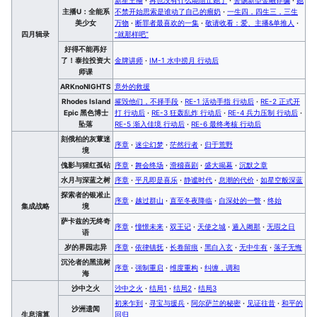
主播U：全能系
不禁开始思索是谁动了自己的瘤奶
·
一生四，四生三，三生
美少女
万物
·
断罪者最喜欢的一集
·
敬请收看：爱、主播&单推人
·
四月辑录
“就那样吧”
好得不能再好
了！泰拉投资大
金牌讲师
·
IM-1 水中捞月 行动后
师课
ARKnoNIGHTS
意外的救援
Rhodes Island
摧毁他们，不择手段
·
RE-1 活动手指 行动后
·
RE-2 正式开
Epic 黑色博士
打 行动后
·
RE-3 狂轰乱炸 行动后
·
RE-4 兵力压制 行动后
·
坠落
RE-5 渐入佳境 行动后
·
RE-6 最终考核 行动后
刻俄柏的灰蕈迷
序章
·
迷尘幻梦
·
茫然行者
·
归于荒野
境
傀影与猩红孤钻
序章
·
舞会终场
·
滑稽喜剧
·
盛大揭幕
·
沉默之章
水月与深蓝之树
序章
·
平凡即是喜乐
·
静谧时代
·
息潮的代价
·
如星空般深蓝
探索者的银凇止
序章
·
越过群山
·
直至冬夜降临
·
自深处的一瞥
·
终始
集成战略
境
萨卡兹的无终奇
序章
·
憧憬未来
·
双王记
·
天使之城
·
遁入阇那
·
无瑕之日
语
岁的界园志异
序章
·
依律镇抚
·
长卷留痕
·
黑白入玄
·
无中生有
·
落子无悔
沉沦者的黑流树
序章
·
强制重启
·
维度重构
·
纠缠，调和
海
沙中之火
沙中之火
·
结局1
·
结局2
·
结局3
初来乍到
·
寻宝与援兵
·
阿尔萨兰的秘密
·
见证往昔
·
和平的
沙洲遗闻
生息演算
回归