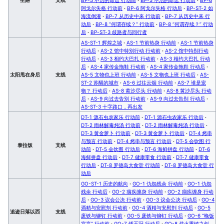
阿戈尔失格 行动前
·
BP-6 阿戈尔失格 行动后
·
BP-ST-2 如
海流倒灌
·
BP-7 从历史中来 行动前
·
BP-7 从历史中来 行
动后
·
BP-8 “何谓存续？” 行动前
·
BP-8 “何谓存续？” 行动
后
·
BP-ST-3 歧路者与同行者
AS-ST-1 辉煌之城
·
AS-1 节前热身 行动前
·
AS-1 节前热身
行动后
·
AS-2 馆中特别行动 行动前
·
AS-2 馆中特别行动
行动后
·
AS-3 相约大巴扎 行动前
·
AS-3 相约大巴扎 行动
后
·
AS-4 家传金拖鞋 行动前
·
AS-4 家传金拖鞋 行动后
·
太阳甩在身后
支线
AS-5 文物也上班 行动前
·
AS-5 文物也上班 行动后
·
AS-
ST-2 苏醒的城市
·
AS-6 过往云烟 行动前
·
AS-7 谁是宠
物？ 行动后
·
AS-8 黄沙尽头 行动前
·
AS-8 黄沙尽头 行动
后
·
AS-9 向过去告别 行动前
·
AS-9 向过去告别 行动后
·
AS-ST-3 十字路口，再出发
DT-1 源石虫农家乐 行动前
·
DT-1 源石虫农家乐 行动后
·
DT-2 雨林解毒炖汤 行动前
·
DT-2 雨林解毒炖汤 行动后
·
DT-3 黄金萝卜 行动前
·
DT-3 黄金萝卜 行动后
·
DT-4 烤串
与预言 行动前
·
DT-4 烤串与预言 行动后
·
DT-5 会饮图 行
泰拉饭
支线
动前
·
DT-5 会饮图 行动后
·
DT-6 海鲜拼盘 行动前
·
DT-6
海鲜拼盘 行动后
·
DT-7 健康零食 行动前
·
DT-7 健康零食
行动后
·
DT-8 罗德岛大食堂 行动前
·
DT-8 罗德岛大食堂 行
动后
GO-ST-1 历史的航向
·
GO-1 仇怨残余 行动前
·
GO-1 仇怨
残余 行动后
·
GO-2 痼疾缠身 行动前
·
GO-2 痼疾缠身 行动
后
·
GO-3 议会公决 行动前
·
GO-3 议会公决 行动后
·
GO-4
酒精与安慰剂 行动前
·
GO-4 酒精与安慰剂 行动后
·
GO-5
追迹日落以西
支线
废铁与铆钉 行动前
·
GO-5 废铁与铆钉 行动后
·
GO-6 “晚饭
宣言” 行动前
·
GO-7 锈王冠 行动后
·
GO-8 战火重铸之剑