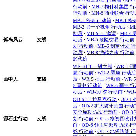
MN-6 蓝耳酒窖 行动前
·
MN
行动前
·
MN-7 梅什科集团 
行动前
·
MN-8 商业联合 行动
MB-1 密会 行动前
·
MB-1 密
MB-2 另一个视角 行动后
·
M
动后
·
MB-ST-1 邀请
·
MB-4
孤岛风云
支线
动后
·
MB-5 危险交易 行动前
划 行动前
·
MB-6 制定计划 
动后
·
MB-8 激战之末 行动前
的代价
WR-ST-1 一钳之恩
·
WR-1 
魉 行动前
·
WR-2 墨魉 行动后
画中人
支线
后
·
WR-5 拙山 行动前
·
WR-
6 画中 行动前
·
WR-6 画中 
动后
·
WR-10 夕 行动前
·
WR
OD-ST-1 拉马克行动
·
OD-1
后
·
OD-2 扩大防守范围 行动
安全屋攻防战 行动前
·
OD-
源石尘行动
支线
划 行动前
·
OD-5 物资回收计
前
·
OD-6 领主宅邸攻防战 
线 行动前
·
OD-7 地堡防线 