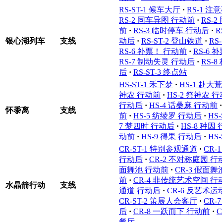
RS-ST-1 候车大厅
·
RS-1 注
RS-2 同车异图 行动前
·
RS-
前
·
RS-3 临时停车 行动后
·
R
银心湖列车
支线
动后
·
RS-ST-2 登山铁道
·
RS
RS-6 补票！ 行动前
·
RS-6 
RS-7 制动失灵 行动后
·
RS-
后
·
RS-ST-3 终点站
HS-ST-1 禾下梦
·
HS-1 赴大
神农 行动前
·
HS-2 祭神农 
行动后
·
HS-4 话桑麻 行动前
·
怀黍离
支线
前
·
HS-5 纺绫罗 行动后
·
HS
7 梦四时 行动后
·
HS-8 种因
动前
·
HS-9 得果 行动后
·
HS
CR-ST-1 特别参观通道
·
CR-
行动后
·
CR-2 不对称庭园 行
面舞池 行动前
·
CR-3 假面
前
·
CR-4 非传统艺术空间 行
水晶箭行动
支线
通道 行动后
·
CR-6 反艺术运
CR-ST-2 策展人会客厅
·
CR-
后
·
CR-8 一跃而下 行动前
·
餐厅