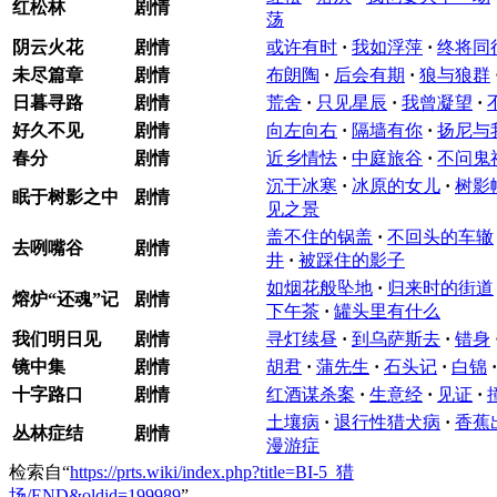
红松林
剧情
荡
阴云火花
剧情
或许有时
·
我如浮萍
·
终将同
未尽篇章
剧情
布朗陶
·
后会有期
·
狼与狼群
日暮寻路
剧情
荒舍
·
只见星辰
·
我曾凝望
·
好久不见
剧情
向左向右
·
隔墙有你
·
扬尼与
春分
剧情
近乡情怯
·
中庭旅谷
·
不问鬼
沉于冰寒
·
冰原的女儿
·
树影
眠于树影之中
剧情
见之景
盖不住的锅盖
·
不回头的车辙
去咧嘴谷
剧情
井
·
被踩住的影子
如烟花般坠地
·
归来时的街道
熔炉“还魂”记
剧情
下午茶
·
罐头里有什么
我们明日见
剧情
寻灯续昼
·
到乌萨斯去
·
错身
镜中集
剧情
胡君
·
蒲先生
·
石头记
·
白锦
·
十字路口
剧情
红酒谋杀案
·
生意经
·
见证
·
土壤病
·
退行性猎犬病
·
香蕉
丛林症结
剧情
漫游症
检索自“
https://prts.wiki/index.php?title=BI-5_猎
场/END&oldid=199989
”