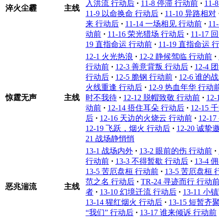
入洪流 行动后
·
11-8 停滞 行动前
·
11
淬火尘霾
主线
11-9 以命换命 行动后
·
11-10 异路相对
来 行动后
·
11-14 一场相见 行动前
·
1
动前
·
11-16 荣光猎场 行动后
·
11-17
19 直指命运 行动前
·
11-19 直指命运 
12-1 火光热浪
·
12-2 静候驾临 行动前
·
行动前
·
12-3 善意背叛 行动后
·
12-4
行动后
·
12-5 脆钢 行动前
·
12-6 谁的
火线重逢 行动后
·
12-9 热血年华 行动
惊霆无声
主线
时不我待
·
12-12 脱帽致敬 行动前
·
12
动前
·
12-14 捂住耳朵 行动后
·
12-15
后
·
12-16 天边的火烧云 行动前
·
12-
12-19 飞跃，烟火 行动后
·
12-20 诚
21 战场静悄悄
13-1 战场内外
·
13-2 眼前的伤 行动前
·
行动前
·
13-3 不得暂歇 行动后
·
13-4
13-5 苦厄盘桓 行动前
·
13-5 苦厄盘桓
范之名 行动后
·
TR-24 寻迹而行 行动
恶兆湍流
主线
者
·
13-10 幻境迁流 行动后
·
13-11 
13-14 猩红烟火 行动后
·
13-15 短暂齐
“我们” 行动后
·
13-17 谁来倾诉 行动前