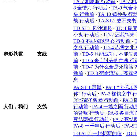
TA-7 相思断 行动前
·
TA-7
8 金错刀 行动后
·
TA-9 气合
头 行动前
·
TA-10 镇神头 行
劫 行动后
·
TA-ST-2 史不失书
TD-ST-1 风沙渐起
·
TD-1 
小鬼 行动后
·
TD-2 还我锅来
TD-3 不能掉以轻心 行动前
·
之兆 行动前
·
TD-4 赤雪之兆
泡影苍霆
支线
前
·
TD-5 只能成功，不能失
前
·
TD-6 来自过去的亡魂 行
前
·
TD-7 为什么全是死脑筋
动前
·
TD-8 宿命流转，苍霆
息
PA-ST-1 群氓
·
PA-1 “卡托
你” 行动后
·
PA-2 枷锁之中 
光照耀圣骏堡 行动前
·
PA-
人们，我们
支线
行动前
·
PA-4 一墙之隔 行动
的背叛 行动后
·
PA-6 各自流
死结两端 行动前
·
PA-7 死
PA-8 一千年后 行动后
·
PA-
TO-ST-1 一封想写的信
·
TO