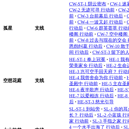
CW-ST-1 阴云密布
·
CW-1 
CW-2 无迹可寻 行动前
·
CW-
前
·
CW-3 台前幕后 行动后
·
前
·
CW-4 一波又起 行动后
·
孤星
支线
行动后
·
CW-6 群英荟萃 行动
楼阁 行动前
·
CW-7 空中楼阁
前
·
CW-8 过去与现在的交会
恩怨纠葛 行动后
·
CW-10 
间 行动后
·
CW-ST-3 留下的
HE-ST-1 奉上冠冕
·
HE-1 
荣美家乡 行动后
·
HE-2 生
HE-3 岂可空手回天府？ 行动
HE-4 我曾舍命为你 行动前
·
空想花庭
支线
圣殿中 行动前
·
HE-5 主在
HE-6 夜半歌声 行动后
·
HE-
HE-7 以爱相连 行动后
·
HE-
后
·
HE-ST-3 慈光引导
SL-ST-1 到站旁
·
SL-1 你
长？ 行动后
·
SL-2 小蓝孩 
家 行动前
·
SL-3 手指之家 
4 一个水手出海了 行动后
·
S