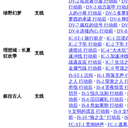
DV-2 拓荒者小屋 行动前
·
D
行动前
·
DV-3 动力装甲 行动
绿野幻梦
支线
人的小巷 行动后
·
DV-5 多
萝西的承诺 行动后
·
DV-6 
DV-7 疯狂的信号 行动前
·
DV
DV-8 连接内心 行动前
·
DV-
IC-ST-1 旅行前夕
·
IC-1 沉
IC-2 下坠 行动前
·
IC-2 下坠
理想城：长夏
谈怪论 行动后
·
IC-4 “大水坑
支线
狂欢季
速冲线 行动前
·
IC-5 加速冲
战逃反应 行动后
·
IC-7 生
金属气味 行动前
·
IC-9 穹
IS-ST-1 沉疴
·
IS-1 雨落无声
之人 行动前
·
IS-2 荣誉之人
所指 行动后
·
IS-4 苦夜惊雷
切开
·
IS-5 恒久法则 行动前
·
叙拉古人
支线
动前
·
IS-6 旧日碾轧 行动后
·
动后
·
IS-8 危如累卵 行动前
·
9 文明的谎言 行动前
·
IS-9
前
·
IS-10 “狼之主” 行动后
·
I
FC-ST-1 荒地钟声
·
FC-1 