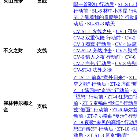
火山旅梦
支线
唱一首彩虹 行动后
·
SL-ST
行动前
·
SL-6 林中小木屋 行
SL-7 靠着我的肩膀哭泣 行动
动后
·
SL-ST-3 晴天
CV-ST-1 火线之中
·
CV-1 
CV-2 双重保险 行动前
·
CV-
CV-3 圈套 行动后
·
CV-4 缺
不义之财
支线
CV-ST-2 突然冲击
·
CV-5 
CV-6 猎人之夜 行动前
·
CV-
CV-7 白热 行动后
·
CV-8 告
CV-ST-3 法外之徒
ZT-ST-1 前奏“意外归来”
·
ZT
空之歌” 行动后
·
ZT-2 序曲
ZT-3 练习曲“奇遇” 行动前
·
Z
“望想” 行动前
·
ZT-4 狂想曲
崔林特尔梅之
前
·
ZT-5 奏鸣曲“秋日” 行动
支线
金
兹“假面” 行动前
·
ZT-6 华尔
动前
·
ZT-7 协奏曲“复活” 行
ZT-8 夜歌“未见的高塔” 行动
想曲“赠答” 行动后
·
ZT-10
动后
·
ZT-ST-3 尾奏“晚霞”