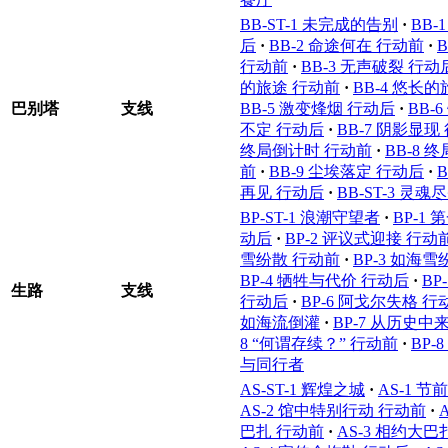
BB-ST-1 未完成的告别
·
BB-
后
·
BB-2 命途何在 行动前
·
行动前
·
BB-3 无声破裂 行动
的旅途 行动前
·
BB-4 悠长
巴别塔
支线
BB-5 激变烽烟 行动后
·
BB-
不定 行动后
·
BB-7 阴影显现
终局倒计时 行动前
·
BB-8 
前
·
BB-9 尘埃落定 行动后
·
再见 行动后
·
BB-ST-3 灵魂
BP-ST-1 浪潮守望者
·
BP-1
动后
·
BP-2 评议式迎接 行动
雪纷散 行动前
·
BP-3 如海
BP-4 牺牲与代价 行动后
·
BP
生路
支线
行动后
·
BP-6 阿戈尔失格 行
如海流倒灌
·
BP-7 从历史中
8 “何谓存续？” 行动前
·
BP-
与同行者
AS-ST-1 辉煌之城
·
AS-1 
AS-2 馆中特别行动 行动前
·
巴扎 行动前
·
AS-3 相约大巴