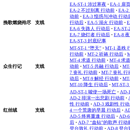
EA-ST-1 涉过寒夜
·
EA-1 
EA-2 不过别离 行动前
·
EA-
动前
·
EA-3 惶惑与冲动 行动
挽歌燃烧殆尽
支线
行动后
·
EA-5 溺火 行动前
·
EA-6 失路人 行动后
·
EA-ST
EA-7 烧灯者 行动后
·
EA-8
EA-ST-3 封底纪事
MT-ST-1 “堕天”
·
MT-1 圣秩
行动前
·
MT-2 祈祷 行动后
·
MT-4 求道 行动前
·
MT-4 求
众生行记
支线
动前
·
MT-5 共融 行动后
·
MT
7 丧礼 行动前
·
MT-7 丧礼 
动后
·
MT-9 解经 行动前
·
MT
MT-10 降生 行动后
·
MT-ST-
AD-ST-1 唆使一场死亡
·
AD
AD-2 排演一出悲剧 行动前
·
性 行动前
·
AD-3 戏剧性 行
红丝绒
支线
4 一个荒唐的早晨 行动后
·
A
AD-5 终将重逢 行动后
·
AD-
后
·
AD-7 “血钻”的歌声 行动
登台致礼 行动前
·
AD-8 登