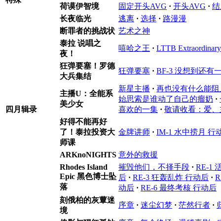
荷谟伊智境
固定开头AVG
·
开头AVG
·
结
长夜临光
逃离
·
选择
·
路漫漫
断罪者的挑战状
艺术之神
泰拉 说唱之
嘻哈之王
·
LTTB Extraordinar
夜！
狂弹要塞！罗德
狂弹要塞
·
BF-3 没想到还有
大兵集结
新星主播
·
再也没有什么能阻
主播U：全能系
始思索是谁动了自己的瘤奶
·
美少女
四月辑录
喜欢的一集
·
敬请收看：爱、
好得不能再好
了！泰拉投资大
金牌讲师
·
IM-1 水中捞月 行
师课
ARKnoNIGHTS
意外的救援
Rhodes Island
摧毁他们，不择手段
·
RE-1
Epic 黑色博士坠
后
·
RE-3 狂轰乱炸 行动后
·
R
落
动后
·
RE-6 最终考核 行动后
刻俄柏的灰蕈迷
序章
·
迷尘幻梦
·
茫然行者
·
境