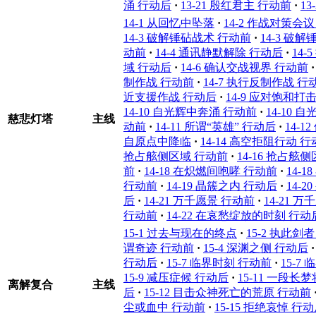
涌 行动后
·
13-21 殷红君主 行动前
·
1
14-1 从回忆中坠落
·
14-2 作战对策会
14-3 破解锤砧战术 行动前
·
14-3 破
动前
·
14-4 通讯静默解除 行动后
·
14
域 行动后
·
14-6 确认交战视界 行动前
·
制作战 行动前
·
14-7 执行反制作战 行
近支援作战 行动后
·
14-9 应对饱和打
14-10 自光辉中奔涌 行动前
·
14-10 
慈悲灯塔
主线
动前
·
14-11 所谓“英雄” 行动后
·
14-1
自原点中降临
·
14-14 高空拒阻行动 
抢占舷侧区域 行动前
·
14-16 抢占舷
前
·
14-18 在炽燃间咆哮 行动前
·
14-
行动前
·
14-19 晶簇之内 行动后
·
14-
后
·
14-21 万千愿景 行动前
·
14-21 
行动前
·
14-22 在哀愁绽放的时刻 行动
15-1 过去与现在的终点
·
15-2 执此剑
谓奇迹 行动前
·
15-4 深渊之侧 行动后
·
行动后
·
15-7 临界时刻 行动前
·
15-7
15-9 减压症候 行动后
·
15-11 一段长
离解复合
主线
后
·
15-12 目击众神死亡的荒原 行动前
尘或血中 行动前
·
15-15 拒绝哀悼 行