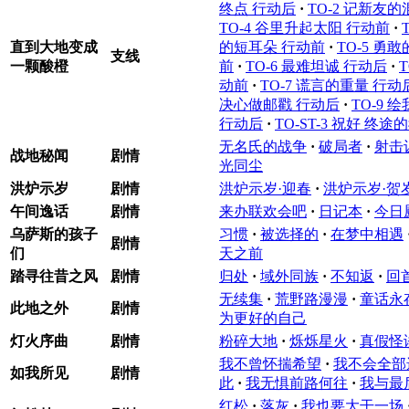
终点 行动后
·
TO-2 记新友
TO-4 谷里升起太阳 行动前
·
直到大地变成
的短耳朵 行动前
·
TO-5 勇
支线
一颗酸橙
前
·
TO-6 最难坦诚 行动后
·
T
动前
·
TO-7 谎言的重量 行动
决心做邮戳 行动后
·
TO-9 
行动后
·
TO-ST-3 祝好 终途
无名氏的战争
·
破局者
·
射击
战地秘闻
剧情
光同尘
洪炉示岁
剧情
洪炉示岁·迎春
·
洪炉示岁·贺
午间逸话
剧情
来办联欢会吧
·
日记本
·
今日
乌萨斯的孩子
习惯
·
被选择的
·
在梦中相遇
剧情
们
天之前
踏寻往昔之风
剧情
归处
·
域外同族
·
不知返
·
回
无续集
·
荒野路漫漫
·
童话永
此地之外
剧情
为更好的自己
灯火序曲
剧情
粉碎大地
·
烁烁星火
·
真假怪
我不曾怀揣希望
·
我不会全部
如我所见
剧情
此
·
我无惧前路何往
·
我与最
红松
·
落灰
·
我也要大干一场