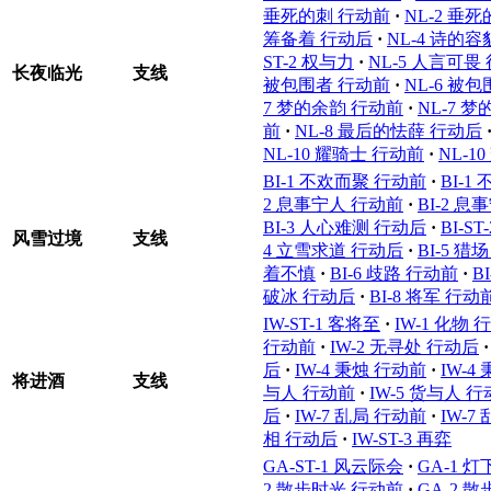
垂死的刺 行动前
·
NL-2 垂
筹备着 行动后
·
NL-4 诗的
ST-2 权与力
·
NL-5 人言可畏
长夜临光
支线
被包围者 行动前
·
NL-6 被
7 梦的余韵 行动前
·
NL-7 
前
·
NL-8 最后的怯薛 行动后
NL-10 耀骑士 行动前
·
NL-1
BI-1 不欢而聚 行动前
·
BI-1
2 息事宁人 行动前
·
BI-2 
BI-3 人心难测 行动后
·
BI-S
风雪过境
支线
4 立雪求道 行动后
·
BI-5 猎
着不慎
·
BI-6 歧路 行动前
·
B
破冰 行动后
·
BI-8 将军 行动
IW-ST-1 客将至
·
IW-1 化物 
行动前
·
IW-2 无寻处 行动后
·
后
·
IW-4 秉烛 行动前
·
IW-4
将进酒
支线
与人 行动前
·
IW-5 货与人 
后
·
IW-7 乱局 行动前
·
IW-7
相 行动后
·
IW-ST-3 再弈
GA-ST-1 风云际会
·
GA-1 
2 散步时光 行动前
·
GA-2 