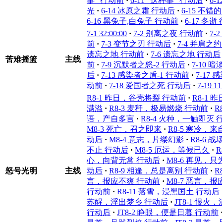
事” 行动前
·
6-11 “这种事” 行动后
·
6-
光
·
6-14 冰原之霜 行动后
·
6-15 不
6-16 黑兔子,白兔子 行动前
·
6-17 冬逝
7-1 32:00:00
·
7-2 别离之夜 行动前
·
7-
前
·
7-3 变节之刃 行动后
·
7-4 并肩之约
遗忘之地 行动前
·
7-6 遗忘之地 行动后
苦难摇篮
主线
前
·
7-9 沉默者之怒-2 行动后
·
7-10 
后
·
7-13 感染者之盾-1 行动前
·
7-17
动前
·
7-18 爱国者之死 行动后
·
7-19 11
R8-1 昨日，谷壳将裂 行动前
·
R8-1
满溢
·
R8-3 麦秆，极易燃烧 行动前
·
R
语，产自多言
·
R8-4 火种，一触即灭 
M8-3 死亡，召之即来
·
R8-5 寒冷，
动后
·
M8-4 意志，片缕幻影
·
R8-6 
不止 行动后
·
M8-5 厄运，等候已久
·
心，向背无常 行动后
·
M8-6 再见，
怒号光明
主线
动后
·
R8-9 相逢，总是离别 行动前
·
R
言，报应不爽 行动前
·
M8-7 恶言，
行动前
·
R8-11 落雪，浸黑国土 行动后
苏醒，浮出梦乡 行动后
·
JT8-1 恨
行动后
·
JT8-2 睁眼，便是日暮 行动前