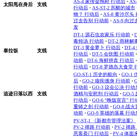
AS-4 家传金拖鞋 行动后
·
AS
太阳甩在身后
支线
行动后
·
AS-ST-2 苏醒的城市
物？ 行动后
·
AS-8 黄沙尽头
过去告别 行动前
·
AS-9 向
发
DT-1 源石虫农家乐 行动前
·
毒炖汤 行动前
·
DT-2 雨林
DT-3 黄金萝卜 行动后
·
DT-
泰拉饭
支线
行动后
·
DT-5 会饮图 行动前
·
动前
·
DT-6 海鲜拼盘 行动后
·
行动后
·
DT-8 罗德岛大食堂
GO-ST-1 历史的航向
·
GO-1
后
·
GO-2 痼疾缠身 行动前
·
行动前
·
GO-3 议会公决 行动
追迹日落以西
支线
酒精与安慰剂 行动后
·
GO-
行动后
·
GO-6 “晚饭宣言” 
重铸之剑 行动前
·
GO-8 战
动前
·
GO-9 英雄的落幕 行动
PV-ST-1 《新都市管理法案》
PV-2 择路 行动前
·
PV-2 择
恶客盈门 行动后
·
PV-4 体