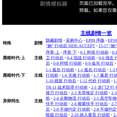
页面已加载完毕。
剧情模拟器
预载。如果您仅需浏
主线剧情一览
隐藏剧情
·
采购中心
·
EP09 序曲
·
EP1
特殊
剧情
“她” 行动后 SIDE:ACCEPT
·
15-17 “
序章·上
·
序章·下
·
0-1 坍塌 行动前
·
0
黑暗时代·上
主线
卫 行动后
·
0-4 混战 行动前
·
0-6 强击
后
·
0-8 狩猎 行动前
·
0-9 临光 行动后
·
1-1 孤岛 行动前
·
1-1 孤岛 行动后
·
1-
黑暗时代·下
主线
行动前
·
1-6 灾难 行动前
·
1-7 暴君 行
1-10 残留 行动后
·
1-12 代价 行动前
·
1
TR-11 战术阻滞 行动前
·
2-1 龙门之行
接刃 行动后
·
2-3 无罪推定 行动前
·
2
前
·
2-4 企鹅物流 行动后
·
2-5 高空坠
异卵同生
主线
扶手 行动前
·
2-6 握紧扶手 行动后
·
2
后
·
2-8 不做约定 行动前
·
2-8 不做约
暗箱 行动后
·
2-10 病入膏肓 行动前
·
2