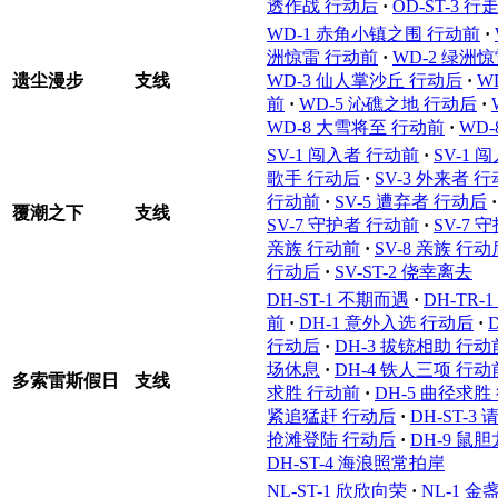
透作战 行动后
·
OD-ST-3 
WD-1 赤角小镇之围 行动前
·
洲惊雷 行动前
·
WD-2 绿洲
遗尘漫步
支线
WD-3 仙人掌沙丘 行动后
·
W
前
·
WD-5 沁礁之地 行动后
·
WD-8 大雪将至 行动前
·
WD
SV-1 闯入者 行动前
·
SV-1 
歌手 行动后
·
SV-3 外来者 
行动前
·
SV-5 遭弃者 行动后
·
覆潮之下
支线
SV-7 守护者 行动前
·
SV-7 
亲族 行动前
·
SV-8 亲族 行动
行动后
·
SV-ST-2 侥幸离去
DH-ST-1 不期而遇
·
DH-TR
前
·
DH-1 意外入选 行动后
·
行动后
·
DH-3 拔铳相助 行动
场休息
·
DH-4 铁人三项 行动
多索雷斯假日
支线
求胜 行动前
·
DH-5 曲径求胜
紧追猛赶 行动后
·
DH-ST-3
抢滩登陆 行动后
·
DH-9 鼠
DH-ST-4 海浪照常拍岸
NL-ST-1 欣欣向荣
·
NL-1 