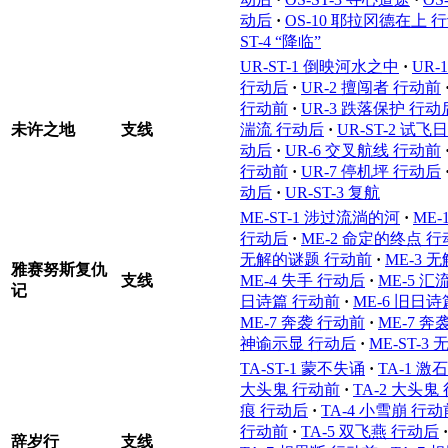
动后
·
OS-10 耶拉冈德在上 
ST-4 “降临”
UR-ST-1 倒映河水之中
·
UR
行动后
·
UR-2 擅闯者 行动前
行动前
·
UR-3 跌落保护 行动
未许之地
支线
湍流 行动后
·
UR-ST-2 试飞日
动后
·
UR-6 交叉航线 行动前
行动前
·
UR-7 停机坪 行动后
动后
·
UR-ST-3 复航
ME-ST-1 涉过流淌的河
·
ME
行动后
·
ME-2 命定的终点 
无解的谜题 行动前
·
ME-3 
雅赛努斯复仇
支线
ME-4 失手 行动后
·
ME-5 汇
记
日诗篇 行动前
·
ME-6 旧日
ME-7 奔袭 行动前
·
ME-7 奔
神谕示显 行动后
·
ME-ST-
TA-ST-1 蒙不失诵
·
TA-1 激
大头鬼 行动前
·
TA-2 大头鬼
痕 行动后
·
TA-4 小雪崩 行动
行动前
·
TA-5 双飞燕 行动后
·
辞岁行
支线