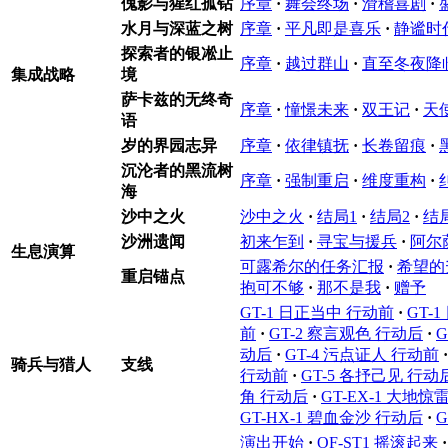
傀影与猩红孤钻
序章
·
舞会终场
·
滑稽喜剧
·
水月与深蓝之树
序章
·
平凡即是喜乐
·
静谧时
探索者的银凇止
序章
·
越过群山
·
直至冬夜降
集成战略
境
萨卡兹的无终奇
序章
·
憧憬未来
·
双王记
·
天
语
岁的界园志异
序章
·
依律镇抚
·
长卷留痕
·
沉沦者的黑流树
序章
·
强制重启
·
维度重构
·
海
沙中之火
沙中之火
·
结局1
·
结局2
·
结
沙洲遗闻
初来乍到
·
寻宝与援兵
·
阿尔
生息演算
可露希尔的任务汇报
·
希望的
重启锚点
抱可不够
·
那不是我
·
赠予
GT-1 日正当中 行动前
·
GT-
前
·
GT-2 察言观色 行动后
·
G
动后
·
GT-4 污点证人 行动前
·
骑兵与猎人
支线
行动前
·
GT-5 各抒己见 行动
角 行动后
·
GT-EX-1 大地惊
GT-HX-1 碧血金沙 行动后
·
G
演出开始
·
OF-ST1 摇滚起来
·