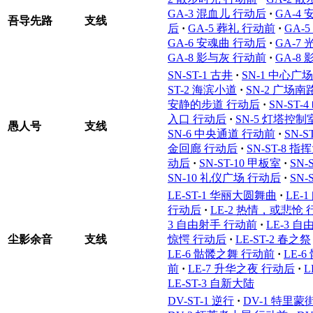
GA-3 混血儿 行动后
·
GA-4
吾导先路
支线
后
·
GA-5 葬礼 行动前
·
GA-
GA-6 安魂曲 行动后
·
GA-7
GA-8 影与灰 行动前
·
GA-8
SN-ST-1 古井
·
SN-1 中心广
ST-2 海滨小道
·
SN-2 广场南
安静的步道 行动后
·
SN-ST-
入口 行动后
·
SN-5 灯塔控制
愚人号
支线
SN-6 中央通道 行动前
·
SN-
金回廊 行动后
·
SN-ST-8 指
动后
·
SN-ST-10 甲板室
·
SN-
SN-10 礼仪广场 行动后
·
SN-
LE-ST-1 华丽大圆舞曲
·
LE-
行动后
·
LE-2 热情，或悲怆
3 自由射手 行动前
·
LE-3 
尘影余音
支线
惊愕 行动后
·
LE-ST-2 春之祭
LE-6 骷髅之舞 行动前
·
LE-
前
·
LE-7 升华之夜 行动后
·
L
LE-ST-3 自新大陆
DV-ST-1 逆行
·
DV-1 特里蒙