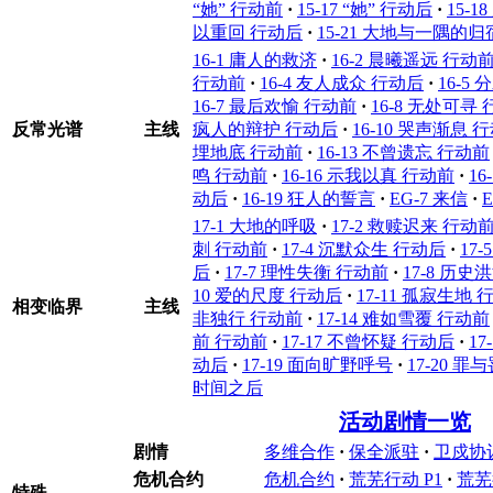
“她” 行动前
·
15-17 “她” 行动后
·
15-
以重回 行动后
·
15-21 大地与一隅的归
16-1 庸人的救济
·
16-2 晨曦遥远 行动
行动前
·
16-4 友人成众 行动后
·
16-5
16-7 最后欢愉 行动前
·
16-8 无处可寻
反常光谱
主线
疯人的辩护 行动后
·
16-10 哭声渐息 
埋地底 行动前
·
16-13 不曾遗忘 行动前
鸣 行动前
·
16-16 示我以真 行动前
·
1
动后
·
16-19 狂人的誓言
·
EG-7 来信
·
17-1 大地的呼吸
·
17-2 救赎迟来 行动
刺 行动前
·
17-4 沉默众生 行动后
·
17
后
·
17-7 理性失衡 行动前
·
17-8 历史
10 爱的尺度 行动后
·
17-11 孤寂生地 
相变临界
主线
非独行 行动前
·
17-14 难如雪覆 行动前
前 行动前
·
17-17 不曾怀疑 行动后
·
1
动后
·
17-19 面向旷野呼号
·
17-20 
时间之后
活动剧情一览
剧情
多维合作
·
保全派驻
·
卫戍协
危机合约
危机合约
·
荒芜行动 P1
·
荒芜
特殊