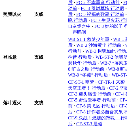
后
·
FC-2 不幸重逢 行动前
·
F
动前
·
FC-3 引燃草垛 行动后
·
照我以火
支线
后
·
FC-5 祝福的歌谣 行动前
·
晓 行动后
·
FC-7 生灵火花 
自灰烬之中
·
FC-8 她的影子
一声呜咽
WB-ST-1 忽梦少年事
·
WB-1
后
·
WB-2 沙海黄尘 行动前
·
行动前
·
WB-3 树犹如此 行动
登临意
支线
往昔 行动后
·
WB-ST-2 信我
瑟秋华 行动后
·
WB-7 “屏风
8 旷古之晤 行动前
·
WB-8 
WB-9 “冬藏” 行动后
·
WB-S
CF-ST-1 噩梦
·
CF-TR-1 
天空王者！ 行动后
·
CF-2 
CF-3 迎头痛击 行动前
·
CF-
CF-5 野蛮肇事者 行动前
·
CF
落叶逐火
支线
前
·
CF-6 禁飞区 行动后
·
CF
后
·
CF-8 奸诈者必自食恶果 
CF-9 决战！燃烧的狩魂！ 行
后
·
CF-ST-3 晨曦