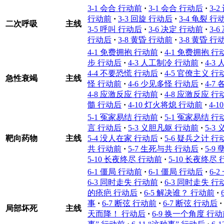
3-1 会合 行动前
·
3-1 会合 行动后
·
3-
行动前
·
3-3 回旋 行动后
·
3-4 龟裂 行
二次呼吸
主线
3-5 呼叫 行动后
·
3-6 决定 行动前
·
3-
行动后
·
3-8 黄昏 行动前
·
3-8 黄昏 行
4-1 免费拥抱 行动前
·
4-1 免费拥抱 行
步 行动后
·
4-3 人工制冷 行动前
·
4-3
4-4 不要恐慌 行动后
·
4-5 官僚主义 行
急性衰竭
主线
怪 行动前
·
4-6 少见多怪 行动后
·
4-7
4-8 应激反应 行动前
·
4-8 应激反应 行
髓 行动后
·
4-10 灯火将熄 行动前
·
4-
5-1 冤家易结 行动前
·
5-1 冤家易结 行
言 行动后
·
5-3 义胆凡躯 行动前
·
5-3
靶向药物
主线
5-4 没人在家 行动后
·
5-6 疑兵之计 行
共 行动前
·
5-7 生死与共 行动后
·
5-9
5-10 长夜终尽 行动前
·
5-10 长夜终尽
6-1 僵局 行动前
·
6-1 僵局 行动后
·
6-
6-3 同时走失 行动前
·
6-3 同时走失 行
的疮疤 行动后
·
6-5 解决谁？ 行动前
·
事
·
6-7 断弦 行动前
·
6-7 断弦 行动后
·
局部坏死
主线
天而降！ 行动后
·
6-9 换一个角度 行