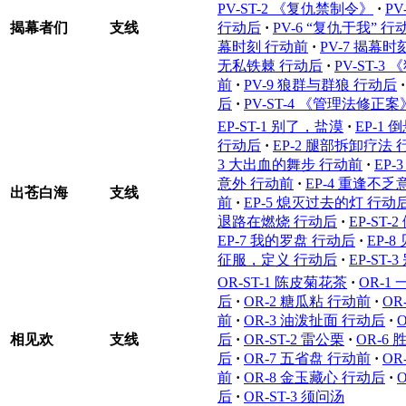
PV-ST-2 《复仇禁制令》
·
PV
揭幕者们
支线
行动后
·
PV-6 “复仇于我” 行
幕时刻 行动前
·
PV-7 揭幕时
无私铁棘 行动后
·
PV-ST-
前
·
PV-9 狼群与群狼 行动后
·
后
·
PV-ST-4 《管理法修正案
EP-ST-1 别了，盐漠
·
EP-1
行动后
·
EP-2 腿部拆卸疗法
3 大出血的舞步 行动前
·
EP
意外 行动前
·
EP-4 重逢不乏
出苍白海
支线
前
·
EP-5 熄灭过去的灯 行动
退路在燃烧 行动后
·
EP-ST
EP-7 我的罗盘 行动后
·
EP-
征服，定义 行动后
·
EP-ST
OR-ST-1 陈皮菊花茶
·
OR-1
后
·
OR-2 糖瓜粘 行动前
·
OR
前
·
OR-3 油泼扯面 行动后
·
相见欢
支线
后
·
OR-ST-2 雷公栗
·
OR-6
后
·
OR-7 五省盘 行动前
·
OR
前
·
OR-8 金玉藏心 行动后
·
后
·
OR-ST-3 须问汤