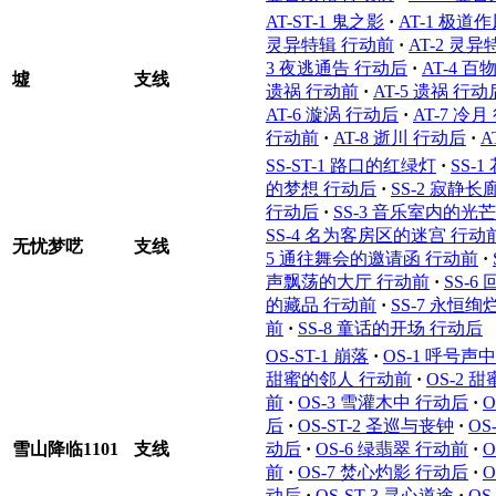
AT-ST-1 鬼之影
·
AT-1 极道
灵异特辑 行动前
·
AT-2 灵
3 夜逃通告 行动后
·
AT-4 
墟
支线
遗祸 行动前
·
AT-5 遗祸 行动
AT-6 漩涡 行动后
·
AT-7 冷
行动前
·
AT-8 逝川 行动后
·
A
SS-ST-1 路口的红绿灯
·
SS-
的梦想 行动后
·
SS-2 寂静
行动后
·
SS-3 音乐室内的光
SS-4 名为客房区的迷宫 行动
无忧梦呓
支线
5 通往舞会的邀请函 行动前
·
声飘荡的大厅 行动前
·
SS-
的藏品 行动前
·
SS-7 永恒
前
·
SS-8 童话的开场 行动后
OS-ST-1 崩落
·
OS-1 呼号声
甜蜜的邻人 行动前
·
OS-2 
前
·
OS-3 雪灌木中 行动后
·
O
后
·
OS-ST-2 圣巡与丧钟
·
OS
雪山降临1101
支线
动后
·
OS-6 绿翡翠 行动前
·
O
前
·
OS-7 焚心灼影 行动后
·
O
动后
·
OS-ST-3 寻心道途
·
OS