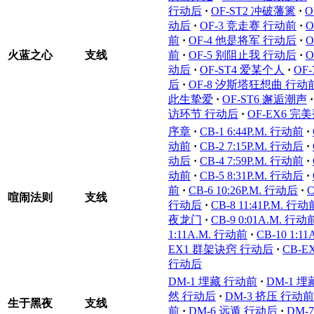
行动后
·
OF-ST2 冲破藩篱
·
O
动后
·
OF-3 竞走赛 行动前
·
O
前
·
OF-4 他是将军 行动后
·
O
火蓝之心
支线
前
·
OF-5 别阻止我 行动后
·
O
动后
·
OF-ST4 爱某个人
·
OF
后
·
OF-8 汐斯塔狂想曲 行动
此生挚爱
·
OF-ST6 邂逅潮声
·
访环节 行动后
·
OF-EX6 完
序章
·
CB-1 6:44P.M. 行动前
·
动前
·
CB-2 7:15P.M. 行动后
·
动后
·
CB-4 7:59P.M. 行动前
·
动前
·
CB-5 8:31P.M. 行动后
·
前
·
CB-6 10:26P.M. 行动后
·
C
喧闹法则
支线
行动后
·
CB-8 11:41P.M. 行动
夜龙门
·
CB-9 0:01A.M. 行动
1:11A.M. 行动前
·
CB-10 1:1
EX1 群架诀窍 行动后
·
CB-
行动后
DM-1 埋藏 行动前
·
DM-1 
然 行动后
·
DM-3 挤压 行动前
生于黑夜
支线
前
·
DM-6 远遁 行动后
·
DM-