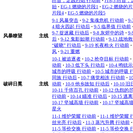
昂首，足践烈焰 行动前
·
JT8-3 昂
始
·
EG-1 燃烧的片段1
·
EG-2 燃烧的片
片段4
·
EG-5 燃烧的片段5
9-1 风暴突击
·
9-2 鬼魂危机 行动前
·
9
4 暗火四起 行动后
·
9-5 临界值 行动前
9-7 捉迷藏 行动后
·
9-8 灰烬中的诗
·
9
风暴瞭望
主线
后
·
9-12 鬼影如潮 行动前
·
9-13 战地
“破晓” 行动后
·
9-19 长夜枪火 行动前
·
风
·
9-21 重燃
10-1 被追逐者
·
10-2 抢夺目标 行动前
·
动前
·
10-3 低下头 行动后
·
10-4 鸣铳
城市的呼吸 行动前
·
10-5 城市的呼吸
同族 行动后
·
10-7 痛觉相连 行动前
·
1
破碎日冕
主线
动前
·
10-9 他乡故知 行动后
·
10-10
10-11 千疮百孔 行动前
·
10-12 仇怨
行动前
·
10-14 瞄准 行动后
·
10-15 
10-17 坚城高墙 行动前
·
10-17 坚城高
星火
11-1 维护荣耀 行动前
·
11-1 维护荣耀
丝光亮 行动后
·
11-3 蒸汽升腾 行动前
·
11-5 等价交换 行动前
·
11-5 等价交换