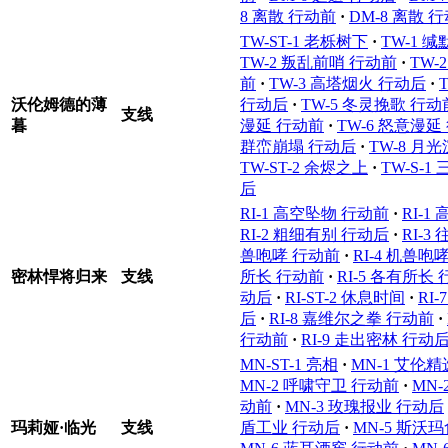
8 离散 行动前
·
DM-8 离散 
TW-ST-1 老栎树下
·
TW-1 
TW-2 叛乱前哨 行动前
·
TW-
前
·
TW-3 高塔烟火 行动后
·
沃伦姆德的薄
行动后
·
TW-5 冬灵挽歌 行动
支线
暮
漫延 行动前
·
TW-6 怒意漫延
群峦崩塌 行动后
·
TW-8 月
TW-ST-2 余烬之上
·
TW-S-
后
RI-1 高空坠物 行动前
·
RI-1
RI-2 粗细有别 行动后
·
RI-3
兽咆哮 行动前
·
RI-4 机兽咆
密林悍将归来
支线
所长 行动前
·
RI-5 各有所长
动后
·
RI-ST-2 休息时间
·
RI
后
·
RI-8 嘉维尔之拳 行动前
·
行动前
·
RI-9 走出密林 行动
MN-ST-1 亮相
·
MN-1 艾伦
MN-2 呼啸守卫 行动前
·
MN
动前
·
MN-3 玫瑰报业 行动后
玛莉娅·临光
支线
盾工业 行动后
·
MN-5 斯沃