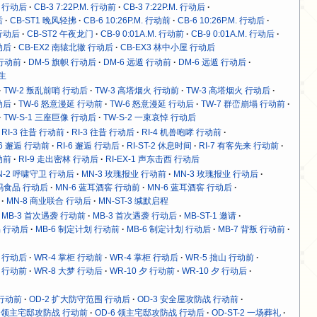
M. 行动后
CB-3 7:22P.M. 行动前
CB-3 7:22P.M. 行动后
后
CB-ST1 晚风轻拂
CB-6 10:26P.M. 行动前
CB-6 10:26P.M. 行动后
. 行动后
CB-ST2 午夜龙门
CB-9 0:01A.M. 行动前
CB-9 0:01A.M. 行动后
动后
CB-EX2 南辕北辙 行动后
CB-EX3 林中小屋 行动后
 行动前
DM-5 旗帜 行动后
DM-6 远遁 行动前
DM-6 远遁 行动后
求生
TW-2 叛乱前哨 行动后
TW-3 高塔烟火 行动前
TW-3 高塔烟火 行动后
动后
TW-6 怒意漫延 行动前
TW-6 怒意漫延 行动后
TW-7 群峦崩塌 行动前
TW-S-1 三座巨像 行动后
TW-S-2 一束哀悼 行动后
RI-3 往昔 行动前
RI-3 往昔 行动后
RI-4 机兽咆哮 行动前
-6 邂逅 行动前
RI-6 邂逅 行动后
RI-ST-2 休息时间
RI-7 有客先来 行动前
动前
RI-9 走出密林 行动后
RI-EX-1 声东击西 行动后
N-2 呼啸守卫 行动后
MN-3 玫瑰报业 行动前
MN-3 玫瑰报业 行动后
沃玛食品 行动后
MN-6 蓝耳酒窖 行动前
MN-6 蓝耳酒窖 行动后
MN-8 商业联合 行动后
MN-ST-3 缄默启程
MB-3 首次遇袭 行动前
MB-3 首次遇袭 行动后
MB-ST-1 邀请
易 行动后
MB-6 制定计划 行动前
MB-6 制定计划 行动后
MB-7 背叛 行动前
魉 行动后
WR-4 掌柜 行动前
WR-4 掌柜 行动后
WR-5 拙山 行动前
梦 行动前
WR-8 大梦 行动后
WR-10 夕 行动前
WR-10 夕 行动后
 行动前
OD-2 扩大防守范围 行动后
OD-3 安全屋攻防战 行动前
6 领主宅邸攻防战 行动前
OD-6 领主宅邸攻防战 行动后
OD-ST-2 一场葬礼