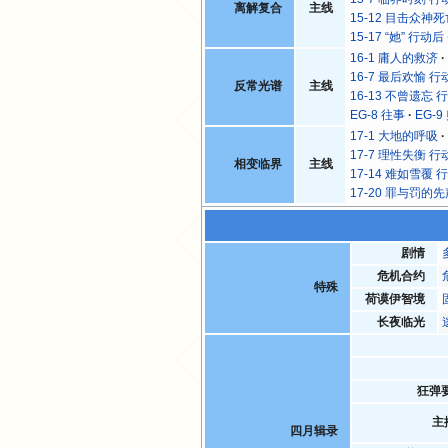
离解复合
主线
15-12 目击众神
15-17 “她” 行动后
16-1 庸人的救济
16-7 最后欢愉 行
反常光谱
主线
16-13 不曾遗忘 
EG-8 往事
EG-9
17-1 大地的呼吸
17-7 理性失衡 行
相变临界
主线
17-14 难如雪覆 
17-20 罪与罚的
剧情
危机合约
特殊
荷谟伊智境
长夜临光
狂弹
主
四月辑录