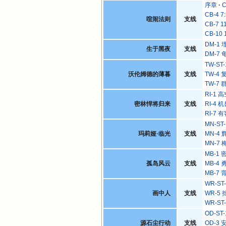
序章
C
CB-4 7
喧闹法则
支线
CB-7 1
CB-10 
DM-1
生于黑夜
支线
DM-7
TW-ST
沃伦姆德的薄暮
支线
TW-4
TW-7
RI-1
密林悍将归来
支线
RI-4
RI-7
MN-ST
玛莉娅·临光
支线
MN-4
MN-7
MB-1
孤岛风云
支线
MB-4
MB-7
WR-ST
画中人
支线
WR-5
WR-ST
OD-S
源石尘行动
支线
OD-3