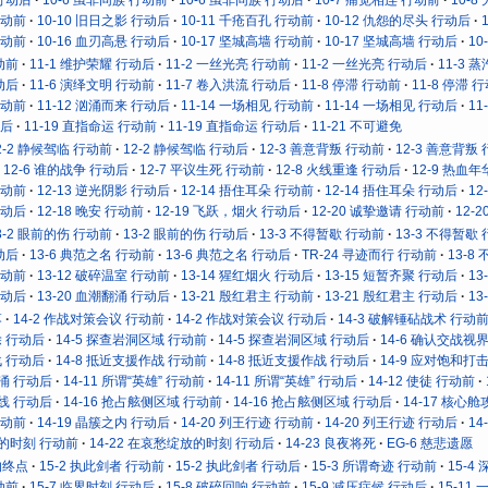
行动前
10-10 旧日之影 行动后
10-11 千疮百孔 行动前
10-12 仇怨的尽头 行动后
行动前
10-16 血刃高悬 行动后
10-17 坚城高墙 行动前
10-17 坚城高墙 行动后
10
动前
11-1 维护荣耀 行动后
11-2 一丝光亮 行动前
11-2 一丝光亮 行动后
11-3 
动后
11-6 演绎文明 行动前
11-7 卷入洪流 行动后
11-8 停滞 行动前
11-8 停滞 
行动前
11-12 汹涌而来 行动后
11-14 一场相见 行动前
11-14 一场相见 行动后
11
动后
11-19 直指命运 行动前
11-19 直指命运 行动后
11-21 不可避免
2-2 静候驾临 行动前
12-2 静候驾临 行动后
12-3 善意背叛 行动前
12-3 善意背叛
12-6 谁的战争 行动后
12-7 平议生死 行动前
12-8 火线重逢 行动后
12-9 热血
行动前
12-13 逆光阴影 行动后
12-14 捂住耳朵 行动前
12-14 捂住耳朵 行动后
12
行动后
12-18 晚安 行动前
12-19 飞跃，烟火 行动后
12-20 诚挚邀请 行动前
12-
3-2 眼前的伤 行动前
13-2 眼前的伤 行动后
13-3 不得暂歇 行动前
13-3 不得暂歇
动后
13-6 典范之名 行动前
13-6 典范之名 行动后
TR-24 寻迹而行 行动前
13-8
行动前
13-12 破碎温室 行动前
13-14 猩红烟火 行动后
13-15 短暂齐聚 行动后
13
行动后
13-20 血潮翻涌 行动后
13-21 殷红君主 行动前
13-21 殷红君主 行动后
13
落
14-2 作战对策会议 行动前
14-2 作战对策会议 行动后
14-3 破解锤砧战术 行动
除 行动后
14-5 探查岩洞区域 行动前
14-5 探查岩洞区域 行动后
14-6 确认交战视
战 行动后
14-8 抵近支援作战 行动前
14-8 抵近支援作战 行动后
14-9 应对饱和打
奔涌 行动后
14-11 所谓“英雄” 行动前
14-11 所谓“英雄” 行动后
14-12 使徒 行动前
防线 行动后
14-16 抢占舷侧区域 行动前
14-16 抢占舷侧区域 行动后
14-17 核心
行动前
14-19 晶簇之内 行动后
14-20 列王行迹 行动前
14-20 列王行迹 行动后
14
放的时刻 行动前
14-22 在哀愁绽放的时刻 行动后
14-23 良夜将死
EG-6 慈悲遗愿
的终点
15-2 执此剑者 行动前
15-2 执此剑者 行动后
15-3 所谓奇迹 行动前
15-4
动前
15-7 临界时刻 行动后
15-8 破碎回响 行动前
15-9 减压症候 行动后
15-11