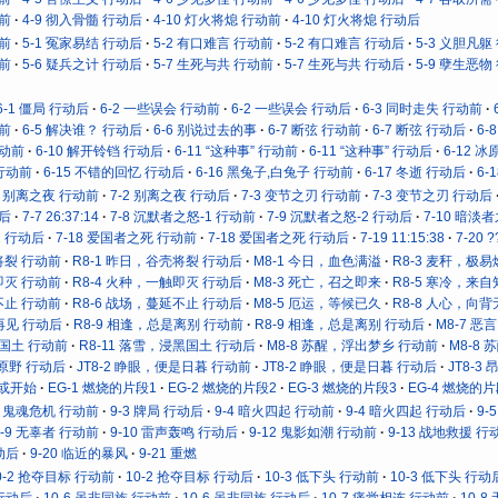
动前
4-9 彻入骨髓 行动后
4-10 灯火将熄 行动前
4-10 灯火将熄 行动后
动前
5-1 冤家易结 行动后
5-2 有口难言 行动前
5-2 有口难言 行动后
5-3 义胆凡躯
动前
5-6 疑兵之计 行动后
5-7 生死与共 行动前
5-7 生死与共 行动后
5-9 孽生恶物
6-1 僵局 行动后
6-2 一些误会 行动前
6-2 一些误会 行动后
6-3 同时走失 行动前
动前
6-5 解决谁？ 行动后
6-6 别说过去的事
6-7 断弦 行动前
6-7 断弦 行动后
6
行动前
6-10 解开铃铛 行动后
6-11 “这种事” 行动前
6-11 “这种事” 行动后
6-12 
 行动前
6-15 不错的回忆 行动后
6-16 黑兔子,白兔子 行动前
6-17 冬逝 行动后
6-
2 别离之夜 行动前
7-2 别离之夜 行动后
7-3 变节之刃 行动前
7-3 变节之刃 行动后
动后
7-7 26:37:14
7-8 沉默者之怒-1 行动前
7-9 沉默者之怒-2 行动后
7-10 暗淡
2 行动后
7-18 爱国者之死 行动前
7-18 爱国者之死 行动后
7-19 11:15:38
7-20 ?
将裂 行动前
R8-1 昨日，谷壳将裂 行动后
M8-1 今日，血色满溢
R8-3 麦秆，极
即灭 行动前
R8-4 火种，一触即灭 行动后
M8-3 死亡，召之即来
R8-5 寒冷，来
不止 行动前
R8-6 战场，蔓延不止 行动后
M8-5 厄运，等候已久
R8-8 人心，向
再见 行动后
R8-9 相逢，总是离别 行动前
R8-9 相逢，总是离别 行动后
M8-7 
黑国土 行动前
R8-11 落雪，浸黑国土 行动后
M8-8 苏醒，浮出梦乡 行动前
M8-8
向原野 行动后
JT8-2 睁眼，便是日暮 行动前
JT8-2 睁眼，便是日暮 行动后
JT8-
抑或开始
EG-1 燃烧的片段1
EG-2 燃烧的片段2
EG-3 燃烧的片段3
EG-4 燃烧的片
2 鬼魂危机 行动前
9-3 牌局 行动后
9-4 暗火四起 行动前
9-4 暗火四起 行动后
9-
9-9 无辜者 行动前
9-10 雷声轰鸣 行动后
9-12 鬼影如潮 行动前
9-13 战地救援 行
动后
9-20 临近的暴风
9-21 重燃
0-2 抢夺目标 行动前
10-2 抢夺目标 行动后
10-3 低下头 行动前
10-3 低下头 行动
 行动后
10-6 虽非同族 行动前
10-6 虽非同族 行动后
10-7 痛觉相连 行动前
10-