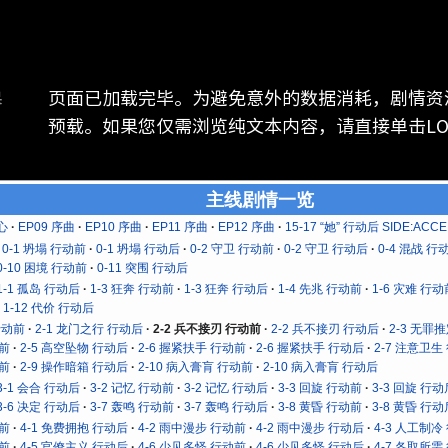
页面已加载完毕。为避免意外的数据消耗，剧情资
器
预载。如果您仅需浏览纯文本内容，请直接单击LOG 
主线剧情一览
心
EP09 序曲
EP10 序曲
EP11 序曲
EP12 序曲
15-17 “她” 行动后 SIDE:ACCE
0-1 坍塌 行动前
0-1 坍塌 行动后
0-2 守卫 行动前
0-2 守卫 行动后
0-4 混战 行
0-10 困境 行动前
0-11 突围 行动后
1-1 孤岛 行动后
1-3 狂奔 行动前
1-3 狂奔 行动后
1-4 先兆 行动前
1-6 灾难 行动
1-12 代价 行动后
行动前
2-1 龙门之行 行动后
2-2 兵不接刃 行动前
2-2 兵不接刃 行动后
2-3 无罪
动前
2-5 高空坠物 行动后
2-6 握紧扶手 行动前
2-6 握紧扶手 行动后
2-7 注意卫生
动前
2-9 操作暗箱 行动后
2-10 病入膏肓 行动前
2-10 病入膏肓 行动后
3-1 会合 行动后
3-2 记忆 行动前
3-2 记忆 行动后
3-3 回旋 行动前
3-3 回旋 行动
3-6 决定 行动后
3-7 轰鸣 行动前
3-7 轰鸣 行动后
3-8 黄昏 行动前
3-8 黄昏 行动
动前
4-1 免费拥抱 行动后
4-2 雨中漫步 行动前
4-2 雨中漫步 行动后
4-3 人工制冷
动前
4-5 官僚主义 行动后
4-6 少见多怪 行动前
4-6 少见多怪 行动后
4-7 各取所需