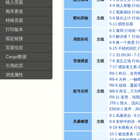
链入页面
4-9 彻入骨髓 行
相关更改
5-1 冤家易结 行
靶向药物
主线
5-6 疑兵之计 行
特殊页面
5-11 棋胜后着
打印版本
6-1 僵局 行动前
6-5 解决谁？ 行
固定链接
局部坏死
主线
6-9 换一个角度 
页面信息
6-15 不错的回忆
7-1 32:00:00
7-
Cargo数据
苦难摇篮
主线
7-6 遗忘之地 行
引用此页
7-17 感染者之盾-
R8-1 昨日，谷壳
浏览属性
R8-4 火种，一触
R8-6 战场，蔓延
怒号光明
主线
M8-6 再见，只为
R8-11 落雪，浸
JT8-1 恨火，流
END8-1 尾声，
9-1 风暴突击
9-
风暴瞭望
主线
9-8 灰烬中的诗
9-19 长夜枪火 行
10-1 被追逐者
1
10-5 城市的呼吸