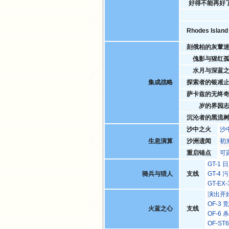
好得不能再好
Rhodes Isla
刻俄柏的灰蕈
傀影与猩红
水月与深蓝
集成战略
探索者的银凇
萨卡兹的无终
岁的界园
沉沦者的黑流
沙中之火
沙
生息演算
沙洲遗闻
初
重启锚点
可
GT-1
骑兵与猎人
支线
GT-4
GT-E
演出开
OF-3
火蓝之心
支线
OF-6
OF-S