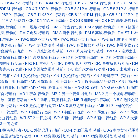
B-1 6:44P.M. 行动前
CB-1 6:44P.M. 行动后
CB-2 7:15P.M. 行动前
CB-2 7:15P.
:59P.M. 行动前
CB-4 7:59P.M. 行动后
CB-5 8:31P.M. 行动前
CB-5 8:31P.M. 行动
1:08P.M. 行动前
CB-7 11:08P.M. 行动后
CB-8 11:41P.M. 行动前
CB-8 11:41P.M
1:11A.M. 行动前
CB-10 1:11A.M. 行动后
CB-ST3 破晓时分
CB-EX1 群架诀窍 行
 埋藏 行动前
DM-1 埋藏 行动后
DM-2 偶然 行动前
DM-2 偶然 行动后
DM-3 挤压
 龟裂 行动前
DM-7 龟裂 行动后
DM-8 离散 行动前
DM-8 离散 行动后
DM-ST-1 
-1 老栎树下
TW-1 缄默不言 行动前
TW-1 缄默不言 行动后
TW-2 叛乱前哨 行动前
 复仇之魂 行动前
TW-4 复仇之魂 行动后
TW-5 冬灵挽歌 行动前
TW-5 冬灵挽歌 行
 群峦崩塌 行动后
TW-8 月光沉沦 行动前
TW-8 月光沉沦 行动后
TW-ST-2 余烬之上
 高空坠物 行动前
RI-1 高空坠物 行动后
RI-2 粗细有别 行动前
RI-2 粗细有别 行动后
 机兽咆哮 行动后
RI-ST-1 悍将之心
RI-5 各有所长 行动前
RI-5 各有所长 行动后
RI
 有客先来 行动后
RI-8 嘉维尔之拳 行动前
RI-8 嘉维尔之拳 行动后
RI-9 走出密林 行
-1 亮相
MN-1 艾伦精选 行动前
MN-1 艾伦精选 行动后
MN-2 呼啸守卫 行动前
M
 辉煌盾工业 行动前
MN-4 辉煌盾工业 行动后
MN-5 斯沃玛食品 行动前
MN-5 斯
 梅什科集团 行动前
MN-7 梅什科集团 行动后
MN-ST-2 酒杯
MN-8 商业联合 行动前
 密会 行动前
MB-1 密会 行动后
MB-2 另一个视角 行动前
MB-2 另一个视角 行动后
 勇敢，莽撞 行动前
MB-4 勇敢，莽撞 行动后
MB-5 危险交易 行动前
MB-5 危险交
 背叛 行动后
MB-8 激战之末 行动前
MB-8 激战之末 行动后
MB-ST-2 正确的代价
-1 一钳之恩
WR-1 初醒 行动前
WR-1 初醒 行动后
WR-2 墨魉 行动前
WR-2 墨
 拙山 行动后
WR-ST-2 一日之祸
WR-6 画中 行动前
WR-6 画中 行动后
WR-8 大
-3 一问之答
T-1 拉马克行动
OD-1 外勤记录 行动前
OD-1 外勤记录 行动后
OD-2 扩大防守范围
 安全屋攻防战 行动后
OD-5 物资回收计划 行动前
OD-5 物资回收计划 行动后
OD-