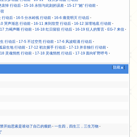
拒绝哀悼 行动后
15-16 永恒与此刻的误差
15-17 “她” 行动前
归宿
众 行动后
16-5 分水岭线 行动前
16-6 痛觉明灭 行动后
-10 哭声渐息 行动前
16-11 来到坟茔 行动后
16-12 深埋地底 行动前
-17 力竭声嘶 行动前
16-18 红日留驻 行动后
16-19 狂人的誓言
EG-7 来信
众生 行动后
17-5 不过空壳 行动前
17-6 风波暗涌 行动后
1 孤寂生地 行动前
17-12 初次握手 行动后
17-13 并非独行 行动前
-18 灵魂悄然 行动前
17-18 灵魂悄然 行动后
17-19 面向旷野呼号
[
隐藏▲
]
不禁开始思索是谁动了自己的瘤奶
一生四，四生三，三生万物
”