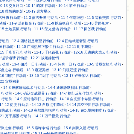
10-13 交叉路口
10-14 瞄准 行动前
10-14 瞄准 行动后
-18 理想的倒影
10-19 远方星火
蒸汽升腾 行动前
11-3 蒸汽升腾 行动后
11-4 何谓理想
11-5 等价交换 行动前
行动后
11-9 以命换命 行动前
11-9 以命换命 行动后
11-10 异路相对
-15 土地震颤 行动前
11-16 荣光猎场 行动后
11-17 回答我 行动前
 行动后
12-4 团结就是奢望 行动前
12-4 团结就是奢望 行动后
年华 行动前
12-10 广播热线正繁忙 行动后
12-11 时不我待
-15 千疮百孔 行动前
12-15 千疮百孔 行动后
12-16 天边的火烧云 行动前
20 诚挚邀请 行动后
12-21 战场静悄悄
 行动后
13-4 佣兵一日 行动前
13-4 佣兵一日 行动后
13-5 苦厄盘桓 行动前
 不虞之会 行动后
13-9 窥冠冕者
13-10 幻境迁流 行动后
-16 “我们” 行动前
13-16 “我们” 行动后
13-17 谁来倾诉 行动前
-22 灾厄积渐
前
14-3 破解锤砧战术 行动后
14-4 通讯静默解除 行动前
界 行动前
14-6 确认交战视界 行动后
14-7 执行反制作战 行动前
击 行动前
14-9 应对饱和打击 行动后
14-10 自光辉中奔涌 行动前
14-12 使徒 行动后
14-13 自原点中降临
14-14 高空拒阻行动 行动前
舱攻防战 行动前
14-18 在炽燃间咆哮 行动前
14-18 在炽燃间咆哮 行动后
-21 万千愿景 行动前
14-21 万千愿景 行动后
 深渊之侧 行动后
15-5 喧哗争端 行动前
15-6 刻骨入髓 行动后
 一段长梦将醒 行动前
15-11 一段长梦将醒 行动后