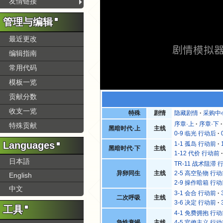
友情链接
管理与编辑
最近更改
剧情模拟
编辑指南
常用代码
模板一览
贡献分数
收支一览
特殊
剧情
隐藏剧情
采购中
序章·上
序章·下
特殊贡献
黑暗时代·上
主线
0-9 临光 行动后
Languages
1-1 孤岛 行动前
黑暗时代·下
主线
1-12 代价 行动前
日本語
TR-11 战术阻滞 
异卵同生
主线
2-5 高空坠物 行
English
2-9 操作暗箱 行
中文
3-1 会合 行动前
二次呼吸
主线
3-6 决定 行动前
工具
4-1 免费拥抱 行
急性衰竭
主线
4-5 官僚主义 行