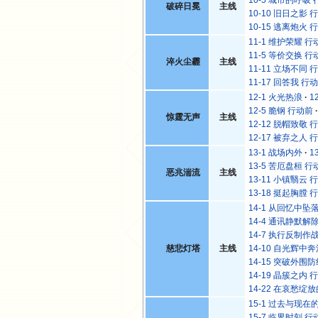
破碎日冕
主线
10-10 旧日之影 
10-15 逃离炮火 
11-1 维护荣耀 行
11-5 等价交换 行
淬火尘霾
主线
11-11 立场不同 
11-17 回答我 行
12-1 火光热浪
1
12-5 脆钢 行动前
惊霆无声
主线
12-12 脱帽致敬 
12-17 被弃之人 
13-1 战场内外
1
13-5 苦厄盘桓 行
恶兆湍流
主线
13-11 小镇翳云 
13-18 挺起胸膛 
14-1 从回忆中坠
14-4 通讯静默解
14-7 执行反制作
慈悲灯塔
主线
14-10 自光辉中
14-15 突破外围
14-19 晶簇之内 
14-22 在哀愁绽
15-1 过去与现在
15-7 临界时刻 行