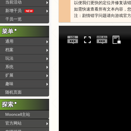
当前活动
以便我们更快的定位并修复该
如需快速查看所有文本内容，您
新增干员
NEW
注：剧情错字问题请向游戏官
干员一览
菜单
通用
档案
玩法
系统
扩展
趣味
随机页面
探索
Mooncell主站
官方网站