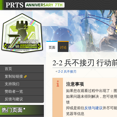
页面
讨论
2-2 兵不接刃 行动
首页
<
2-2 兵不接刃
复制短链接
注意事项
支持我们
跳
跳
转
转
如果您在观看过程中出现了：
赞助者一览
到
到
如果问题未得到解决，您可
使
反馈与建议
导
搜
馈
航
索
抑或是
前往
反馈与建议
并尽可
热门页面
览器等信息