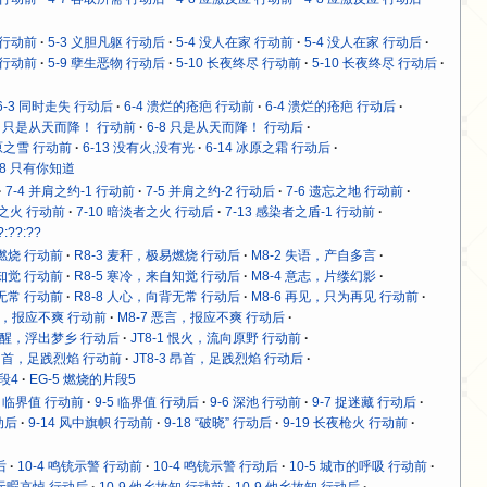
 行动前
5-3 义胆凡躯 行动后
5-4 没人在家 行动前
5-4 没人在家 行动后
 行动前
5-9 孽生恶物 行动后
5-10 长夜终尽 行动前
5-10 长夜终尽 行动后
6-3 同时走失 行动后
6-4 溃烂的疮疤 行动前
6-4 溃烂的疮疤 行动后
-8 只是从天而降！ 行动前
6-8 只是从天而降！ 行动后
冰原之雪 行动前
6-13 没有火,没有光
6-14 冰原之霜 行动后
18 只有你知道
7-4 并肩之约-1 行动前
7-5 并肩之约-2 行动后
7-6 遗忘之地 行动前
者之火 行动前
7-10 暗淡者之火 行动后
7-13 感染者之盾-1 行动前
?:??:??
易燃烧 行动前
R8-3 麦秆，极易燃烧 行动后
M8-2 失语，产自多言
自知觉 行动前
R8-5 寒冷，来自知觉 行动后
M8-4 意志，片缕幻影
背无常 行动前
R8-8 人心，向背无常 行动后
M8-6 再见，只为再见 行动前
恶言，报应不爽 行动前
M8-7 恶言，报应不爽 行动后
 苏醒，浮出梦乡 行动后
JT8-1 恨火，流向原野 行动前
3 昂首，足践烈焰 行动前
JT8-3 昂首，足践烈焰 行动后
段4
EG-5 燃烧的片段5
5 临界值 行动前
9-5 临界值 行动后
9-6 深池 行动前
9-7 捉迷藏 行动后
动后
9-14 风中旗帜 行动前
9-18 “破晓” 行动后
9-19 长夜枪火 行动前
后
10-4 鸣铳示警 行动前
10-4 鸣铳示警 行动后
10-5 城市的呼吸 行动前
8 无暇哀悼 行动后
10-9 他乡故知 行动前
10-9 他乡故知 行动后