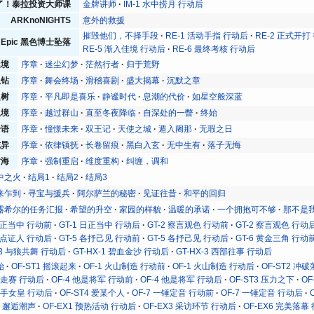
了！泰拉投资大师课
金牌讲师
IM-1 水中捞月 行动后
ARKnoNIGHTS
意外的救援
摧毁他们，不择手段
RE-1 活动手指 行动后
RE-2 正式开打
nd Epic 黑色博士坠落
RE-5 渐入佳境 行动后
RE-6 最终考核 行动后
迷境
序章
迷尘幻梦
茫然行者
归于荒野
孤钻
序章
舞会终场
滑稽喜剧
盛大揭幕
沉默之章
之树
序章
平凡即是喜乐
静谧时代
息潮的代价
如星空般深蓝
止境
序章
越过群山
直至冬夜降临
自深处的一瞥
终始
奇语
序章
憧憬未来
双王记
天使之城
遁入阇那
无瑕之日
志异
序章
依律镇抚
长卷留痕
黑白入玄
无中生有
落子无悔
树海
序章
强制重启
维度重构
纠缠，调和
中之火
结局1
结局2
结局3
来乍到
寻宝与援兵
阿尔萨兰的秘密
见证往昔
和平的回归
露希尔的任务汇报
希望的升空
家园的样貌
温暖的承诺
一个拥抱可不够
那不是
 日正当中 行动前
GT-1 日正当中 行动后
GT-2 察言观色 行动前
GT-2 察言观色 行动
 污点证人 行动后
GT-5 各抒己见 行动前
GT-5 各抒己见 行动后
GT-6 黄金三角 行动
X-3 与狼共舞 行动后
GT-HX-1 碧血金沙 行动后
GT-HX-3 西部往事 行动后
始
OF-ST1 摇滚起来
OF-1 火山制造 行动前
OF-1 火山制造 行动后
OF-ST2 冲
 竞走赛 行动后
OF-4 他是将军 行动前
OF-4 他是将军 行动后
OF-ST3 压力之下
O
 杀手女皇 行动后
OF-ST4 爱某个人
OF-7 一锤定音 行动前
OF-7 一锤定音 行动后
T6 邂逅潮声
OF-EX1 预热活动 行动后
OF-EX3 采访环节 行动后
OF-EX6 完美落幕