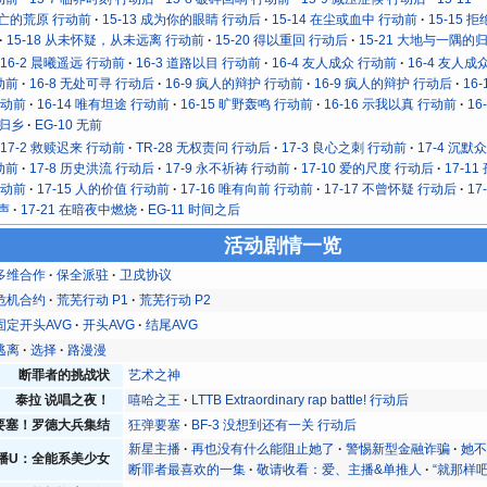
死亡的荒原 行动前
15-13 成为你的眼睛 行动后
15-14 在尘或血中 行动前
15-15 
15-18 从未怀疑，从未远离 行动前
15-20 得以重回 行动后
15-21 大地与一隅的
16-2 晨曦遥远 行动前
16-3 道路以目 行动前
16-4 友人成众 行动前
16-4 友人成
动前
16-8 无处可寻 行动后
16-9 疯人的辩护 行动前
16-9 疯人的辩护 行动后
16
行动前
16-14 唯有坦途 行动前
16-15 旷野轰鸣 行动前
16-16 示我以真 行动前
16
 归乡
EG-10 无前
17-2 救赎迟来 行动前
TR-28 无权责问 行动后
17-3 良心之刺 行动前
17-4 沉默
动前
17-8 历史洪流 行动后
17-9 永不祈祷 行动前
17-10 爱的尺度 行动后
17-1
行动前
17-15 人的价值 行动前
17-16 唯有向前 行动前
17-17 不曾怀疑 行动后
17
先声
17-21 在暗夜中燃烧
EG-11 时间之后
活动剧情一览
多维合作
保全派驻
卫戍协议
危机合约
荒芜行动 P1
荒芜行动 P2
固定开头AVG
开头AVG
结尾AVG
逃离
选择
路漫漫
断罪者的挑战状
艺术之神
泰拉 说唱之夜！
嘻哈之王
LTTB Extraordinary rap battle! 行动后
要塞！罗德大兵集结
狂弹要塞
BF-3 没想到还有一关 行动后
新星主播
再也没有什么能阻止她了
警惕新型金融诈骗
她
播U：全能系美少女
断罪者最喜欢的一集
敬请收看：爱、主播&单推人
“就那样吧