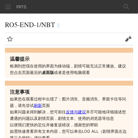
PRTS
搜索
RO5-END-1/NBT
监视
查看
温馨提示
检测到您现在使用的界面为移动端，剧情可能无法正常播放。建议
您
点击页面最后的
桌面版
或者是
使用电脑观看
注意事项
如果您在观看过程中出现了：图片消失、音频消失、界面卡住等问
题，请先尝试
刷新
页面
如果问题未得到解决，您可前往
反馈与建议
并尽可能地详细描述您
遭遇的问题以及剧情页面，剧情文本、使用的浏览器等信息
以便我们更快的定位并修复该错误，感谢您的帮助
如需快速查看所有文本内容，您可以单击LOG ALL（剧情界面左边
第三个按钮）进行查看