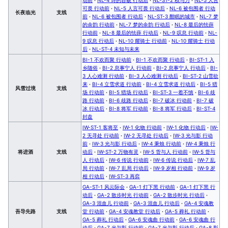
可畏 行动前
·
NL-5 人言可畏 行动后
·
NL-6 被包围者 行动
长夜临光
支线
前
·
NL-6 被包围者 行动后
·
NL-ST-3 酣眠的城市
·
NL-7 梦
的余韵 行动前
·
NL-7 梦的余韵 行动后
·
NL-8 最后的怯薛
行动前
·
NL-8 最后的怯薛 行动后
·
NL-9 叹息 行动前
·
NL-
9 叹息 行动后
·
NL-10 耀骑士 行动前
·
NL-10 耀骑士 行动
后
·
NL-ST-4 未知与未来
BI-1 不欢而聚 行动前
·
BI-1 不欢而聚 行动后
·
BI-ST-1 入
乡随俗
·
BI-2 息事宁人 行动前
·
BI-2 息事宁人 行动后
·
BI-
3 人心难测 行动前
·
BI-3 人心难测 行动后
·
BI-ST-2 山雪欲
来
·
BI-4 立雪求道 行动前
·
BI-4 立雪求道 行动后
·
BI-5 猎
风雪过境
支线
场 行动前
·
BI-5 猎场 行动后
·
BI-ST-3 一着不慎
·
BI-6 歧
路 行动前
·
BI-6 歧路 行动后
·
BI-7 破冰 行动前
·
BI-7 破
冰 行动后
·
BI-8 将军 行动前
·
BI-8 将军 行动后
·
BI-ST-4
封盘
IW-ST-1 客将至
·
IW-1 化物 行动前
·
IW-1 化物 行动后
·
IW-
2 无寻处 行动前
·
IW-2 无寻处 行动后
·
IW-3 光与影 行动
前
·
IW-3 光与影 行动后
·
IW-4 秉烛 行动前
·
IW-4 秉烛 行
将进酒
支线
动后
·
IW-ST-2 万物有灵
·
IW-5 货与人 行动前
·
IW-5 货与
人 行动后
·
IW-6 传说 行动前
·
IW-6 传说 行动后
·
IW-7 乱
局 行动前
·
IW-7 乱局 行动后
·
IW-9 岁相 行动前
·
IW-9 岁
相 行动后
·
IW-ST-3 再弈
GA-ST-1 风云际会
·
GA-1 灯下黑 行动前
·
GA-1 灯下黑 行
动后
·
GA-2 散步时光 行动前
·
GA-2 散步时光 行动后
·
GA-3 混血儿 行动前
·
GA-3 混血儿 行动后
·
GA-4 安魂教
吾导先路
支线
堂 行动前
·
GA-4 安魂教堂 行动后
·
GA-5 葬礼 行动前
·
GA-5 葬礼 行动后
·
GA-6 安魂曲 行动前
·
GA-6 安魂曲 行
动后
·
GA-7 光与影 行动前
·
GA-7 光与影 行动后
·
GA-8 影