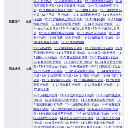
12-1 火光热浪
·
12-2 静候驾临 行动前
·
12-2 静候驾临 行动后
·
12-3
善意背叛 行动前
·
12-3 善意背叛 行动后
·
12-4 团结就是奢望 行动
前
·
12-4 团结就是奢望 行动后
·
12-5 脆钢 行动前
·
12-6 谁的战争 行
动后
·
12-7 平议生死 行动前
·
12-8 火线重逢 行动后
·
12-9 热血年华
行动前
·
12-10 广播热线正繁忙 行动后
·
12-11 时不我待
·
12-12 脱帽
惊霆无声
主线
致敬 行动前
·
12-13 逆光阴影 行动后
·
12-14 捂住耳朵 行动前
·
12-
14 捂住耳朵 行动后
·
12-15 千疮百孔 行动前
·
12-15 千疮百孔 行动
后
·
12-16 天边的火烧云 行动前
·
12-17 被弃之人 行动后
·
12-18 晚
安 行动前
·
12-19 飞跃，烟火 行动后
·
12-20 诚挚邀请 行动前
·
12-
20 诚挚邀请 行动后
·
12-21 战场静悄悄
13-1 战场内外
·
13-2 眼前的伤 行动前
·
13-2 眼前的伤 行动后
·
13-3
不得暂歇 行动前
·
13-3 不得暂歇 行动后
·
13-4 佣兵一日 行动前
·
13-
4 佣兵一日 行动后
·
13-5 苦厄盘桓 行动前
·
13-5 苦厄盘桓 行动后
·
13-6 典范之名 行动前
·
13-6 典范之名 行动后
·
TR-24 寻迹而行 行动
前
·
13-8 不虞之会 行动后
·
13-9 窥冠冕者
·
13-10 幻境迁流 行动后
·
恶兆湍流
主线
13-11 小镇翳云 行动前
·
13-12 破碎温室 行动前
·
13-14 猩红烟火 行
动后
·
13-15 短暂齐聚 行动后
·
13-16 “我们” 行动前
·
13-16 “我们” 行
动后
·
13-17 谁来倾诉 行动前
·
13-18 挺起胸膛 行动后
·
13-20 血潮
翻涌 行动后
·
13-21 殷红君主 行动前
·
13-21 殷红君主 行动后
·
13-
22 灾厄积渐
14-1 从回忆中坠落
·
14-2 作战对策会议 行动前
·
14-2 作战对策会议
行动后
·
14-3 破解锤砧战术 行动前
·
14-3 破解锤砧战术 行动后
·
14-
4 通讯静默解除 行动前
·
14-4 通讯静默解除 行动后
·
14-5 探查岩洞
区域 行动前
·
14-5 探查岩洞区域 行动后
·
14-6 确认交战视界 行动
前
·
14-6 确认交战视界 行动后
·
14-7 执行反制作战 行动前
·
14-7 执
行反制作战 行动后
·
14-8 抵近支援作战 行动前
·
14-8 抵近支援作战
行动后
·
14-9 应对饱和打击 行动前
·
14-9 应对饱和打击 行动后
·
14-
10 自光辉中奔涌 行动前
·
14-10 自光辉中奔涌 行动后
·
14-11 所谓“英