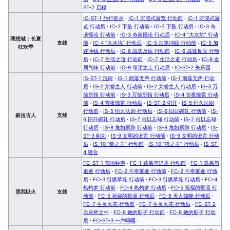
ST-2 启程
IC-ST-1 旅行前夕
·
IC-1 沉浸式游览 行动前
·
IC-1 沉浸式游
览 行动后
·
IC-2 下坠 行动前
·
IC-2 下坠 行动后
·
IC-3 奇
谈怪论 行动前
·
IC-3 奇谈怪论 行动后
·
IC-4 “大水坑” 行动
理想城：长夏
支线
前
·
IC-4 “大水坑” 行动后
·
IC-5 加速冲线 行动前
·
IC-5 加
狂欢季
速冲线 行动后
·
IC-6 战逃反应 行动前
·
IC-6 战逃反应 行动
后
·
IC-7 生活之道 行动前
·
IC-7 生活之道 行动后
·
IC-8 金
属气味 行动前
·
IC-9 穹顶之上 行动后
·
IC-ST-2 失乐园
IS-ST-1 沉疴
·
IS-1 雨落无声 行动前
·
IS-1 雨落无声 行动
后
·
IS-2 荣誉之人 行动前
·
IS-2 荣誉之人 行动后
·
IS-3 万
箭所指 行动前
·
IS-3 万箭所指 行动后
·
IS-4 苦夜惊雷 行动
前
·
IS-4 苦夜惊雷 行动后
·
IS-ST-2 切开
·
IS-5 恒久法则
行动前
·
IS-5 恒久法则 行动后
·
IS-6 旧日碾轧 行动前
·
IS-
叙拉古人
支线
6 旧日碾轧 行动后
·
IS-7 何以忘却 行动前
·
IS-7 何以忘却
行动后
·
IS-8 危如累卵 行动前
·
IS-8 危如累卵 行动后
·
IS-
ST-3 剜刺
·
IS-9 文明的谎言 行动前
·
IS-9 文明的谎言 行动
后
·
IS-10 “狼之主” 行动前
·
IS-10 “狼之主” 行动后
·
IS-ST-
4 缝合
FC-ST-1 荒地钟声
·
FC-1 逃离与追逐 行动前
·
FC-1 逃离与
追逐 行动后
·
FC-2 不幸重逢 行动前
·
FC-2 不幸重逢 行动
后
·
FC-3 引燃草垛 行动前
·
FC-3 引燃草垛 行动后
·
FC-4
热灼梦 行动前
·
FC-4 热灼梦 行动后
·
FC-5 祝福的歌谣 行
照我以火
支线
动前
·
FC-5 祝福的歌谣 行动后
·
FC-6 无人知晓 行动后
·
FC-7 生灵火花 行动前
·
FC-7 生灵火花 行动后
·
FC-ST-2
自灰烬之中
·
FC-8 她的影子 行动前
·
FC-8 她的影子 行动
后
·
FC-ST-3 一声呜咽