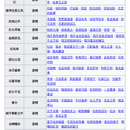
们
常
·
在春天之前
归处
·
域外同族
·
不知返
·
回首
·
四月的歌
·
交错光影
·
天空
踏寻往昔之风
剧情
的故事
无续集
·
荒野路漫漫
·
童话永存
·
信仰号街车
·
盲盒旅途
·
剑
此地之外
剧情
与天秤
·
为更好的自己
灯火序曲
剧情
粉碎大地
·
烁烁星火
·
真假怪谈
·
遗落灯塔
·
异类
·
信
我不曾怀揣希望
·
我不会全部遗忘
·
我不知是否值得
·
我所思
如我所见
剧情
不止于此
·
我无惧前路何往
·
我与最后的赌注
红松
·
落灰
·
我也要大干一场
·
只影孤身
·
骑士之道
·
大人
红松林
剧情
物
·
随风飘荡
或许有时
·
我如浮萍
·
终将同行
·
孤行骑警
·
必有所偿
·
叮咚
阴云火花
剧情
作响
布朗陶
·
后会有期
·
狼与狼群
·
再见罗伊
·
和而不同
·
真实故
未尽篇章
剧情
事
荒舍
·
只见星辰
·
我曾凝望
·
不得安宁
·
日落已久
·
空盔甲
·
日暮寻路
剧情
告别词
向左向右
·
隔墙有你
·
扬尼与我
·
告别时刻
·
一次重逢
·
别太
好久不见
剧情
紧张
近乡情怯
·
中庭旅谷
·
不问鬼神
·
出入平安
·
无名之辈
·
独见
春分
剧情
寒山
沉于冰寒
·
冰原的女儿
·
树影幢幢
·
自然的启示
·
归乡
·
终有
眠于树影之中
剧情
一日
·
未见之景
盖不住的锅盖
·
不回头的车辙
·
狂奔的瓶树
·
落定的锤子
·
咧
去咧嘴谷
剧情
嘴的矿井
·
被踩住的影子