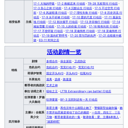
17-1 大地的呼吸
·
17-2 救赎迟来 行动前
·
TR-28 无权责问 行动后
·
17-3 良心之刺 行动前
·
17-4 沉默众生 行动后
·
17-5 不过空壳 行动
前
·
17-6 风波暗涌 行动后
·
17-7 理性失衡 行动前
·
17-8 历史洪流 行
动后
·
17-9 永不祈祷 行动前
·
17-10 爱的尺度 行动后
·
17-11 孤寂生
相变临界
主线
地 行动前
·
17-12 初次握手 行动后
·
17-13 并非独行 行动前
·
17-14
难如雪覆 行动前
·
17-15 人的价值 行动前
·
17-16 唯有向前 行动前
·
17-17 不曾怀疑 行动后
·
17-18 灵魂悄然 行动前
·
17-18 灵魂悄然 行
动后
·
17-19 面向旷野呼号
·
17-20 罪与罚的先声
·
17-21 在暗夜中燃
烧
·
EG-11 时间之后
活动剧情一览
剧情
多维合作
·
保全派驻
·
卫戍协议
危机合约
危机合约
·
荒芜行动 P1
·
荒芜行动 P2
特殊
荷谟伊智境
固定开头AVG
·
开头AVG
·
结尾AVG
长夜临光
逃离
·
选择
·
路漫漫
断罪者的挑战状
艺术之神
泰拉 说唱之夜！
嘻哈之王
·
LTTB Extraordinary rap battle! 行动后
狂弹要塞！罗德
狂弹要塞
·
BF-3 没想到还有一关 行动后
大兵集结
新星主播
·
再也没有什么能阻止她了
·
警惕新型金融诈骗
·
她
主播U：全能系
不禁开始思索是谁动了自己的瘤奶
·
一生四，四生三，三生
美少女
万物
·
断罪者最喜欢的一集
·
敬请收看：爱、主播&单推人
·
四月辑录
“就那样吧”
好得不能再好