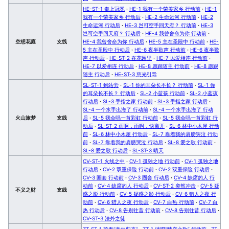
HE-ST-1 奉上冠冕
·
HE-1 我有一个荣美家乡 行动前
·
HE-1
我有一个荣美家乡 行动后
·
HE-2 生命运河 行动前
·
HE-2
生命运河 行动后
·
HE-3 岂可空手回天府？ 行动前
·
HE-3
岂可空手回天府？ 行动后
·
HE-4 我曾舍命为你 行动前
·
空想花庭
支线
HE-4 我曾舍命为你 行动后
·
HE-5 主在圣殿中 行动前
·
HE-
5 主在圣殿中 行动后
·
HE-6 夜半歌声 行动前
·
HE-6 夜半歌
声 行动后
·
HE-ST-2 在花园里
·
HE-7 以爱相连 行动前
·
HE-7 以爱相连 行动后
·
HE-8 愿跟随主 行动前
·
HE-8 愿跟
随主 行动后
·
HE-ST-3 慈光引导
SL-ST-1 到站旁
·
SL-1 你的耳朵长不长？ 行动前
·
SL-1 你
的耳朵长不长？ 行动后
·
SL-2 小蓝孩 行动前
·
SL-2 小蓝孩
行动后
·
SL-3 手指之家 行动前
·
SL-3 手指之家 行动后
·
SL-4 一个水手出海了 行动前
·
SL-4 一个水手出海了 行动
火山旅梦
支线
后
·
SL-5 我会唱一首彩虹 行动前
·
SL-5 我会唱一首彩虹 行
动后
·
SL-ST-2 雨啊，雨啊，快离开
·
SL-6 林中小木屋 行动
前
·
SL-6 林中小木屋 行动后
·
SL-7 靠着我的肩膀哭泣 行动
前
·
SL-7 靠着我的肩膀哭泣 行动后
·
SL-8 爱之歌 行动前
·
SL-8 爱之歌 行动后
·
SL-ST-3 晴天
CV-ST-1 火线之中
·
CV-1 孤独之地 行动前
·
CV-1 孤独之地
行动后
·
CV-2 双重保险 行动前
·
CV-2 双重保险 行动后
·
CV-3 圈套 行动前
·
CV-3 圈套 行动后
·
CV-4 缺席的人 行
动前
·
CV-4 缺席的人 行动后
·
CV-ST-2 突然冲击
·
CV-5 疑
不义之财
支线
惑之影 行动前
·
CV-5 疑惑之影 行动后
·
CV-6 猎人之夜 行
动前
·
CV-6 猎人之夜 行动后
·
CV-7 白热 行动前
·
CV-7 白
热 行动后
·
CV-8 告别往昔 行动前
·
CV-8 告别往昔 行动后
·
CV-ST-3 法外之徒
ZT-ST-1 前奏“意外归来”
·
ZT-1 清唱“晴空之歌” 行动前
·
ZT-