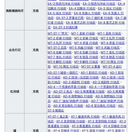
EA-3 惶惑与冲动 行动前
·
EA-3 惶惑与冲动 行动后
·
EA-4
旧舞步 行动前
·
EA-4 旧舞步 行动后
·
EA-5 溺火 行动前
·
挽歌燃烧殆尽
支线
EA-5 溺火 行动后
·
EA-6 失路人 行动前
·
EA-6 失路人 行
动后
·
EA-ST-2 罗曼史已死
·
EA-7 烧灯者 行动前
·
EA-7 烧
灯者 行动后
·
EA-8 夜尽之时 行动前
·
EA-8 夜尽之时 行动
后
·
EA-ST-3 封底纪事
MT-ST-1 “堕天”
·
MT-1 圣秩 行动前
·
MT-1 圣秩 行动后
·
MT-2 祈祷 行动前
·
MT-2 祈祷 行动后
·
MT-3 礼拜 行动前
·
MT-3 礼拜 行动后
·
MT-4 求道 行动前
·
MT-4 求道 行动后
·
MT-ST-2 启圣
·
MT-5 共融 行动前
·
MT-5 共融 行动后
·
众生行记
支线
MT-6 告解 行动前
·
MT-6 告解 行动后
·
MT-7 丧礼 行动前
·
MT-7 丧礼 行动后
·
MT-8 朝圣 行动前
·
MT-8 朝圣 行动后
·
MT-9 解经 行动前
·
MT-9 解经 行动后
·
MT-10 降生 行动
前
·
MT-10 降生 行动后
·
MT-ST-3 重逢
·
MT-ST-4 远行
AD-ST-1 唆使一场死亡
·
AD-1 彩排日 行动前
·
AD-1 彩排
日 行动后
·
AD-2 排演一出悲剧 行动前
·
AD-2 排演一出悲
剧 行动后
·
AD-3 戏剧性 行动前
·
AD-3 戏剧性 行动后
·
AD-4 一个荒唐的早晨 行动前
·
AD-4 一个荒唐的早晨 行动
红丝绒
支线
后
·
AD-ST-2 焦点
·
AD-5 终将重逢 行动前
·
AD-5 终将重
逢 行动后
·
AD-6 倒带独白 行动前
·
AD-6 倒带独白 行动
后
·
AD-7 “血钻”的歌声 行动前
·
AD-7 “血钻”的歌声 行动
后
·
AD-8 登台致礼 行动前
·
AD-8 登台致礼 行动后
·
AD-
ST-3 致观众
AT-ST-1 鬼之影
·
AT-1 极道作风 行动前
·
AT-1 极道作风 行
动后
·
AT-2 灵异特辑 行动前
·
AT-2 灵异特辑 行动后
·
AT-3
夜逃通告 行动前
·
AT-3 夜逃通告 行动后
·
AT-4 百物语 行动
墟
支线
前
·
AT-4 百物语 行动后
·
AT-5 遗祸 行动前
·
AT-5 遗祸 行