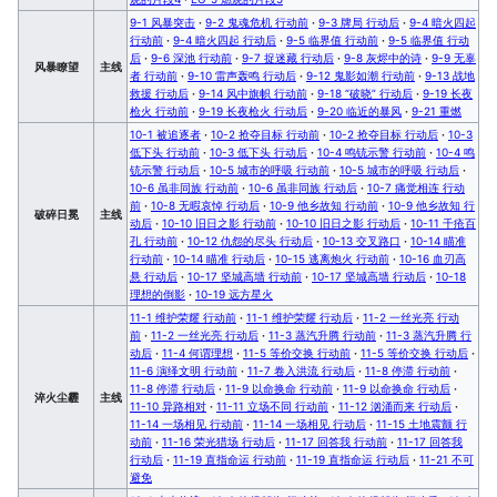
9-1 风暴突击
·
9-2 鬼魂危机 行动前
·
9-3 牌局 行动后
·
9-4 暗火四起
行动前
·
9-4 暗火四起 行动后
·
9-5 临界值 行动前
·
9-5 临界值 行动
后
·
9-6 深池 行动前
·
9-7 捉迷藏 行动后
·
9-8 灰烬中的诗
·
9-9 无辜
风暴瞭望
主线
者 行动前
·
9-10 雷声轰鸣 行动后
·
9-12 鬼影如潮 行动前
·
9-13 战地
救援 行动后
·
9-14 风中旗帜 行动前
·
9-18 “破晓” 行动后
·
9-19 长夜
枪火 行动前
·
9-19 长夜枪火 行动后
·
9-20 临近的暴风
·
9-21 重燃
10-1 被追逐者
·
10-2 抢夺目标 行动前
·
10-2 抢夺目标 行动后
·
10-3
低下头 行动前
·
10-3 低下头 行动后
·
10-4 鸣铳示警 行动前
·
10-4 鸣
铳示警 行动后
·
10-5 城市的呼吸 行动前
·
10-5 城市的呼吸 行动后
·
10-6 虽非同族 行动前
·
10-6 虽非同族 行动后
·
10-7 痛觉相连 行动
前
·
10-8 无暇哀悼 行动后
·
10-9 他乡故知 行动前
·
10-9 他乡故知 行
破碎日冕
主线
动后
·
10-10 旧日之影 行动前
·
10-10 旧日之影 行动后
·
10-11 千疮百
孔 行动前
·
10-12 仇怨的尽头 行动后
·
10-13 交叉路口
·
10-14 瞄准
行动前
·
10-14 瞄准 行动后
·
10-15 逃离炮火 行动前
·
10-16 血刃高
悬 行动后
·
10-17 坚城高墙 行动前
·
10-17 坚城高墙 行动后
·
10-18
理想的倒影
·
10-19 远方星火
11-1 维护荣耀 行动前
·
11-1 维护荣耀 行动后
·
11-2 一丝光亮 行动
前
·
11-2 一丝光亮 行动后
·
11-3 蒸汽升腾 行动前
·
11-3 蒸汽升腾 行
动后
·
11-4 何谓理想
·
11-5 等价交换 行动前
·
11-5 等价交换 行动后
·
11-6 演绎文明 行动前
·
11-7 卷入洪流 行动后
·
11-8 停滞 行动前
·
11-8 停滞 行动后
·
11-9 以命换命 行动前
·
11-9 以命换命 行动后
·
淬火尘霾
主线
11-10 异路相对
·
11-11 立场不同 行动前
·
11-12 汹涌而来 行动后
·
11-14 一场相见 行动前
·
11-14 一场相见 行动后
·
11-15 土地震颤 行
动前
·
11-16 荣光猎场 行动后
·
11-17 回答我 行动前
·
11-17 回答我
行动后
·
11-19 直指命运 行动前
·
11-19 直指命运 行动后
·
11-21 不可
避免