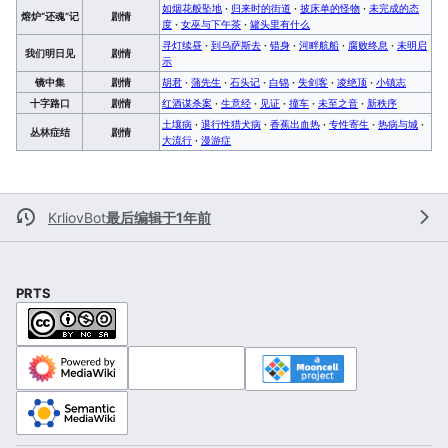
如烟花般坠地
·
归来时的街道
·
披床单的怪物
·
未完成的态
熔炉“还魂”记
剧情
度
·
女巫与下午茶
·
罐头里有什么
寻灯续昼
·
到乌萨斯去
·
错身
·
河畔航船
·
腐败终息
·
未明启
我们明日见
剧情
示
镜中集
剧情
胡君
·
蒲先生
·
石头记
·
白锦
·
失剑客
·
凌绝顶
·
小镇志
十字路口
剧情
红酒谋杀案
·
生意经
·
见证
·
撞车
·
未至之音
·
新秩序
土壤病
·
退行性猎犬病
·
香蕉出血热
·
专性寄生
·
热病与城
·
丛林症结
剧情
大流行
·
漫游症
KrliovBot
最后编辑于1年前
PRTS