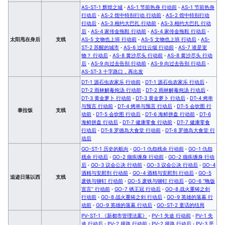
AS-ST-1 辉煌之城
·
AS-1 节前热身 行动前
·
AS-1 节前热身
行动后
·
AS-2 馆中特别行动 行动前
·
AS-2 馆中特别行动
行动后
·
AS-3 相约大巴扎 行动前
·
AS-3 相约大巴扎 行动
后
·
AS-4 家传金拖鞋 行动前
·
AS-4 家传金拖鞋 行动后
·
太阳甩在身后
支线
AS-5 文物也上班 行动前
·
AS-5 文物也上班 行动后
·
AS-
ST-2 苏醒的城市
·
AS-6 过往云烟 行动前
·
AS-7 谁是宠
物？ 行动后
·
AS-8 黄沙尽头 行动前
·
AS-8 黄沙尽头 行动
后
·
AS-9 向过去告别 行动前
·
AS-9 向过去告别 行动后
·
AS-ST-3 十字路口，再出发
DT-1 源石虫农家乐 行动前
·
DT-1 源石虫农家乐 行动后
·
DT-2 雨林解毒炖汤 行动前
·
DT-2 雨林解毒炖汤 行动后
·
DT-3 黄金萝卜 行动前
·
DT-3 黄金萝卜 行动后
·
DT-4 烤串
与预言 行动前
·
DT-4 烤串与预言 行动后
·
DT-5 会饮图 行
泰拉饭
支线
动前
·
DT-5 会饮图 行动后
·
DT-6 海鲜拼盘 行动前
·
DT-6
海鲜拼盘 行动后
·
DT-7 健康零食 行动前
·
DT-7 健康零食
行动后
·
DT-8 罗德岛大食堂 行动前
·
DT-8 罗德岛大食堂 行
动后
GO-ST-1 历史的航向
·
GO-1 仇怨残余 行动前
·
GO-1 仇怨
残余 行动后
·
GO-2 痼疾缠身 行动前
·
GO-2 痼疾缠身 行动
后
·
GO-3 议会公决 行动前
·
GO-3 议会公决 行动后
·
GO-4
酒精与安慰剂 行动前
·
GO-4 酒精与安慰剂 行动后
·
GO-5
追迹日落以西
支线
废铁与铆钉 行动前
·
GO-5 废铁与铆钉 行动后
·
GO-6 “晚饭
宣言” 行动前
·
GO-7 锈王冠 行动后
·
GO-8 战火重铸之剑
行动前
·
GO-8 战火重铸之剑 行动后
·
GO-9 英雄的落幕 行
动前
·
GO-9 英雄的落幕 行动后
·
GO-ST-2 童话的结局
PV-ST-1 《新都市管理法案》
·
PV-1 失途 行动前
·
PV-1 失
途 行动后
·
PV-2 择路 行动前
·
PV-2 择路 行动后
·
PV-3 恶