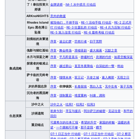
了！泰拉投资大
金牌讲师
·
IM-1 水中捞月 行动后
师课
ARKnoNIGHTS
意外的救援
Rhodes Island
摧毁他们，不择手段
·
RE-1 活动手指 行动后
·
RE-2 正式开
Epic 黑色博士
打 行动后
·
RE-3 狂轰乱炸 行动后
·
RE-4 兵力压制 行动后
·
坠落
RE-5 渐入佳境 行动后
·
RE-6 最终考核 行动后
刻俄柏的灰蕈迷
序章
·
迷尘幻梦
·
茫然行者
·
归于荒野
境
傀影与猩红孤钻
序章
·
舞会终场
·
滑稽喜剧
·
盛大揭幕
·
沉默之章
水月与深蓝之树
序章
·
平凡即是喜乐
·
静谧时代
·
息潮的代价
·
如星空般深蓝
探索者的银凇止
序章
·
越过群山
·
直至冬夜降临
·
自深处的一瞥
·
终始
集成战略
境
萨卡兹的无终奇
序章
·
憧憬未来
·
双王记
·
天使之城
·
遁入阇那
·
无瑕之日
语
岁的界园志异
序章
·
依律镇抚
·
长卷留痕
·
黑白入玄
·
无中生有
·
落子无悔
沉沦者的黑流树
序章
·
强制重启
·
维度重构
·
纠缠，调和
海
沙中之火
沙中之火
·
结局1
·
结局2
·
结局3
初来乍到
·
寻宝与援兵
·
阿尔萨兰的秘密
·
见证往昔
·
和平的
沙洲遗闻
生息演算
回归
可露希尔的任务汇报
·
希望的升空
·
家园的样貌
·
温暖的承
重启锚点
诺
·
一个拥抱可不够
·
那不是我
·
赠予
GT-1 日正当中 行动前
·
GT-1 日正当中 行动后
·
GT-2 察言
观色 行动前
·
GT-2 察言观色 行动后
·
GT-3 意外之旅 行动