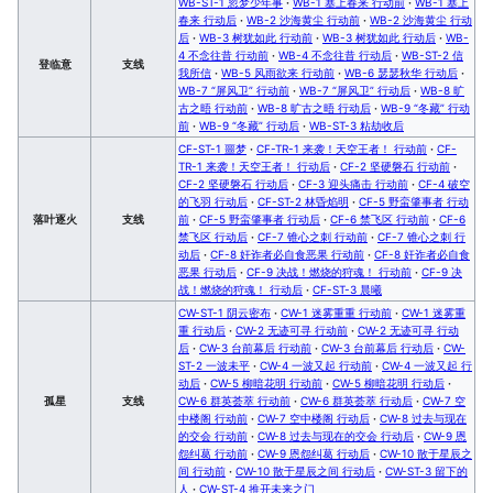
WB-ST-1 忽梦少年事
·
WB-1 塞上春来 行动前
·
WB-1 塞上
春来 行动后
·
WB-2 沙海黄尘 行动前
·
WB-2 沙海黄尘 行动
后
·
WB-3 树犹如此 行动前
·
WB-3 树犹如此 行动后
·
WB-
4 不念往昔 行动前
·
WB-4 不念往昔 行动后
·
WB-ST-2 信
登临意
支线
我所信
·
WB-5 风雨欲来 行动前
·
WB-6 瑟瑟秋华 行动后
·
WB-7 “屏风卫” 行动前
·
WB-7 “屏风卫” 行动后
·
WB-8 旷
古之晤 行动前
·
WB-8 旷古之晤 行动后
·
WB-9 “冬藏” 行动
前
·
WB-9 “冬藏” 行动后
·
WB-ST-3 粘劫收后
CF-ST-1 噩梦
·
CF-TR-1 来袭！天空王者！ 行动前
·
CF-
TR-1 来袭！天空王者！ 行动后
·
CF-2 坚硬磐石 行动前
·
CF-2 坚硬磐石 行动后
·
CF-3 迎头痛击 行动前
·
CF-4 破空
的飞羽 行动后
·
CF-ST-2 林昏焰明
·
CF-5 野蛮肇事者 行动
落叶逐火
支线
前
·
CF-5 野蛮肇事者 行动后
·
CF-6 禁飞区 行动前
·
CF-6
禁飞区 行动后
·
CF-7 锥心之刺 行动前
·
CF-7 锥心之刺 行
动后
·
CF-8 奸诈者必自食恶果 行动前
·
CF-8 奸诈者必自食
恶果 行动后
·
CF-9 决战！燃烧的狩魂！ 行动前
·
CF-9 决
战！燃烧的狩魂！ 行动后
·
CF-ST-3 晨曦
CW-ST-1 阴云密布
·
CW-1 迷雾重重 行动前
·
CW-1 迷雾重
重 行动后
·
CW-2 无迹可寻 行动前
·
CW-2 无迹可寻 行动
后
·
CW-3 台前幕后 行动前
·
CW-3 台前幕后 行动后
·
CW-
ST-2 一波未平
·
CW-4 一波又起 行动前
·
CW-4 一波又起 行
动后
·
CW-5 柳暗花明 行动前
·
CW-5 柳暗花明 行动后
·
孤星
支线
CW-6 群英荟萃 行动前
·
CW-6 群英荟萃 行动后
·
CW-7 空
中楼阁 行动前
·
CW-7 空中楼阁 行动后
·
CW-8 过去与现在
的交会 行动前
·
CW-8 过去与现在的交会 行动后
·
CW-9 恩
怨纠葛 行动前
·
CW-9 恩怨纠葛 行动后
·
CW-10 散于星辰之
间 行动前
·
CW-10 散于星辰之间 行动后
·
CW-ST-3 留下的
人
·
CW-ST-4 推开未来之门