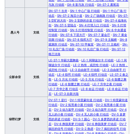
与灰 行动前
·
GA-8 影与灰 行动后
·
GA-ST-2 鸢尾花
SN-ST-1 古井
·
SN-1 中心广场 行动前
·
SN-1 中心广场 行
动后
·
SN-ST-2 海滨小道
·
SN-2 广场南路 行动后
·
SN-ST-
3 空旷的大街
·
SN-3 安静的步道 行动后
·
SN-ST-4 临海长
街
·
SN-ST-5 登陆点
·
SN-4 灯塔入口 行动后
·
SN-5 灯塔
控制室 行动前
·
SN-5 灯塔控制室 行动后
·
SN-6 中央通道
愚人号
支线
行动前
·
SN-ST-6 下层大厅
·
SN-ST-7 宴会厅
·
SN-7 黄金
回廊 行动后
·
SN-ST-8 指挥大厅
·
SN-ST-9 主舰桥
·
SN-8
观测所 行动后
·
SN-ST-10 甲板室
·
SN-ST-11 主桅杆
·
SN-
10 礼仪广场 行动前
·
SN-10 礼仪广场 行动后
·
SN-ST-12
格兰法洛
LE-ST-1 华丽大圆舞曲
·
LE-1 闲聊波尔卡 行动前
·
LE-1 闲
聊波尔卡 行动后
·
LE-2 热情，或悲怆 行动前
·
LE-2 热情，
或悲怆 行动后
·
LE-3 自由射手 行动前
·
LE-3 自由射手 行
动后
·
LE-4 惊愕 行动前
·
LE-4 惊愕 行动后
·
LE-ST-2 春之
尘影余音
支线
祭
·
LE-5 月光 行动前
·
LE-5 月光 行动后
·
LE-6 骷髅之舞
行动前
·
LE-6 骷髅之舞 行动后
·
LE-7 升华之夜 行动前
·
LE-7 升华之夜 行动后
·
LE-8 命运 行动前
·
LE-8 命运 行动
后
·
LE-ST-3 自新大陆
DV-ST-1 逆行
·
DV-1 特里蒙街道 行动前
·
DV-1 特里蒙街道
行动后
·
DV-2 拓荒者小屋 行动前
·
DV-2 拓荒者小屋 行动
后
·
DV-3 动力装甲 行动前
·
DV-3 动力装甲 行动后
·
DV-4
无人的小巷 行动前
·
DV-4 无人的小巷 行动后
·
DV-5 多萝
绿野幻梦
支线
西的承诺 行动前
·
DV-S-1 困心
·
DV-5 多萝西的承诺 行动
后
·
DV-6 挣脱美梦 行动前
·
DV-6 挣脱美梦 行动后
·
DV-7
疯狂的信号 行动前
·
DV-S-2 衡虑
·
DV-7 疯狂的信号 行动
后
·
DV-8 连接内心 行动前
·
DV-8 连接内心 行动后
·
DV-