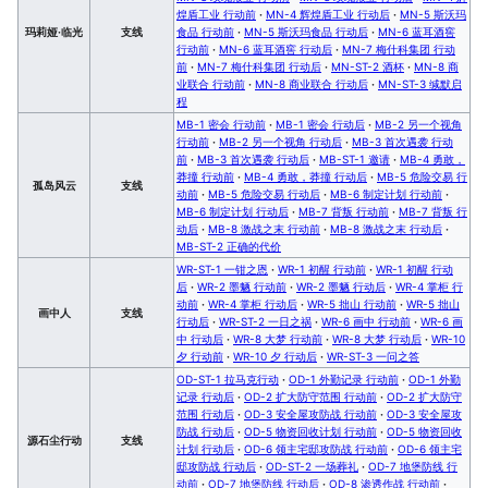
煌盾工业 行动前
·
MN-4 辉煌盾工业 行动后
·
MN-5 斯沃玛
玛莉娅·临光
支线
食品 行动前
·
MN-5 斯沃玛食品 行动后
·
MN-6 蓝耳酒窖
行动前
·
MN-6 蓝耳酒窖 行动后
·
MN-7 梅什科集团 行动
前
·
MN-7 梅什科集团 行动后
·
MN-ST-2 酒杯
·
MN-8 商
业联合 行动前
·
MN-8 商业联合 行动后
·
MN-ST-3 缄默启
程
MB-1 密会 行动前
·
MB-1 密会 行动后
·
MB-2 另一个视角
行动前
·
MB-2 另一个视角 行动后
·
MB-3 首次遇袭 行动
前
·
MB-3 首次遇袭 行动后
·
MB-ST-1 邀请
·
MB-4 勇敢，
莽撞 行动前
·
MB-4 勇敢，莽撞 行动后
·
MB-5 危险交易 行
孤岛风云
支线
动前
·
MB-5 危险交易 行动后
·
MB-6 制定计划 行动前
·
MB-6 制定计划 行动后
·
MB-7 背叛 行动前
·
MB-7 背叛 行
动后
·
MB-8 激战之末 行动前
·
MB-8 激战之末 行动后
·
MB-ST-2 正确的代价
WR-ST-1 一钳之恩
·
WR-1 初醒 行动前
·
WR-1 初醒 行动
后
·
WR-2 墨魉 行动前
·
WR-2 墨魉 行动后
·
WR-4 掌柜 行
动前
·
WR-4 掌柜 行动后
·
WR-5 拙山 行动前
·
WR-5 拙山
画中人
支线
行动后
·
WR-ST-2 一日之祸
·
WR-6 画中 行动前
·
WR-6 画
中 行动后
·
WR-8 大梦 行动前
·
WR-8 大梦 行动后
·
WR-10
夕 行动前
·
WR-10 夕 行动后
·
WR-ST-3 一问之答
OD-ST-1 拉马克行动
·
OD-1 外勤记录 行动前
·
OD-1 外勤
记录 行动后
·
OD-2 扩大防守范围 行动前
·
OD-2 扩大防守
范围 行动后
·
OD-3 安全屋攻防战 行动前
·
OD-3 安全屋攻
防战 行动后
·
OD-5 物资回收计划 行动前
·
OD-5 物资回收
源石尘行动
支线
计划 行动后
·
OD-6 领主宅邸攻防战 行动前
·
OD-6 领主宅
邸攻防战 行动后
·
OD-ST-2 一场葬礼
·
OD-7 地堡防线 行
动前
·
OD-7 地堡防线 行动后
·
OD-8 渗透作战 行动前
·