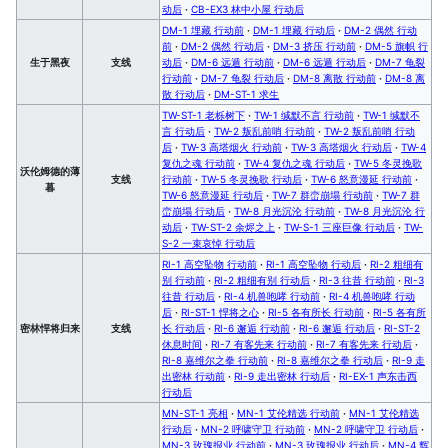
动后
·
CB-EX3 林中小屋 行动后
DM-1 埋藏 行动前
·
DM-1 埋藏 行动后
·
DM-2 偶然 行动
前
·
DM-2 偶然 行动后
·
DM-3 挤压 行动前
·
DM-5 旗帜 行
生于黑夜
支线
动后
·
DM-6 远遁 行动前
·
DM-6 远遁 行动后
·
DM-7 龟裂
行动前
·
DM-7 龟裂 行动后
·
DM-8 离散 行动前
·
DM-8 离
散 行动后
·
DM-ST-1 求生
TW-ST-1 老栎树下
·
TW-1 缄默不言 行动前
·
TW-1 缄默不
言 行动后
·
TW-2 叛乱前哨 行动前
·
TW-2 叛乱前哨 行动
后
·
TW-3 高塔烟火 行动前
·
TW-3 高塔烟火 行动后
·
TW-4
复仇之魂 行动前
·
TW-4 复仇之魂 行动后
·
TW-5 冬灵挽歌
沃伦姆德的薄
支线
行动前
·
TW-5 冬灵挽歌 行动后
·
TW-6 怒意漫延 行动前
·
暮
TW-6 怒意漫延 行动后
·
TW-7 群峦崩塌 行动前
·
TW-7 群
峦崩塌 行动后
·
TW-8 月光沉沦 行动前
·
TW-8 月光沉沦 行
动后
·
TW-ST-2 余烬之上
·
TW-S-1 三座巨像 行动后
·
TW-
S-2 一束哀悼 行动后
RI-1 高空坠物 行动前
·
RI-1 高空坠物 行动后
·
RI-2 粗细有
别 行动前
·
RI-2 粗细有别 行动后
·
RI-3 往昔 行动前
·
RI-3
往昔 行动后
·
RI-4 机兽咆哮 行动前
·
RI-4 机兽咆哮 行动
后
·
RI-ST-1 悍将之心
·
RI-5 各有所长 行动前
·
RI-5 各有所
密林悍将归来
支线
长 行动后
·
RI-6 邂逅 行动前
·
RI-6 邂逅 行动后
·
RI-ST-2
休息时间
·
RI-7 有客先来 行动前
·
RI-7 有客先来 行动后
·
RI-8 嘉维尔之拳 行动前
·
RI-8 嘉维尔之拳 行动后
·
RI-9 走
出密林 行动前
·
RI-9 走出密林 行动后
·
RI-EX-1 声东击西
行动后
MN-ST-1 亮相
·
MN-1 艾伦精选 行动前
·
MN-1 艾伦精选
行动后
·
MN-2 呼啸守卫 行动前
·
MN-2 呼啸守卫 行动后
·
MN-3 玫瑰报业 行动前
·
MN-3 玫瑰报业 行动后
·
MN-4 辉