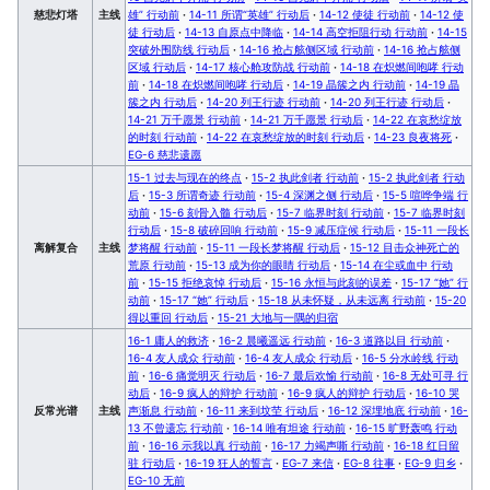
慈悲灯塔
主线
雄” 行动前
·
14-11 所谓“英雄” 行动后
·
14-12 使徒 行动前
·
14-12 使
徒 行动后
·
14-13 自原点中降临
·
14-14 高空拒阻行动 行动前
·
14-15
突破外围防线 行动后
·
14-16 抢占舷侧区域 行动前
·
14-16 抢占舷侧
区域 行动后
·
14-17 核心舱攻防战 行动前
·
14-18 在炽燃间咆哮 行动
前
·
14-18 在炽燃间咆哮 行动后
·
14-19 晶簇之内 行动前
·
14-19 晶
簇之内 行动后
·
14-20 列王行迹 行动前
·
14-20 列王行迹 行动后
·
14-21 万千愿景 行动前
·
14-21 万千愿景 行动后
·
14-22 在哀愁绽放
的时刻 行动前
·
14-22 在哀愁绽放的时刻 行动后
·
14-23 良夜将死
·
EG-6 慈悲遗愿
15-1 过去与现在的终点
·
15-2 执此剑者 行动前
·
15-2 执此剑者 行动
后
·
15-3 所谓奇迹 行动前
·
15-4 深渊之侧 行动后
·
15-5 喧哗争端 行
动前
·
15-6 刻骨入髓 行动后
·
15-7 临界时刻 行动前
·
15-7 临界时刻
行动后
·
15-8 破碎回响 行动前
·
15-9 减压症候 行动后
·
15-11 一段长
离解复合
主线
梦将醒 行动前
·
15-11 一段长梦将醒 行动后
·
15-12 目击众神死亡的
荒原 行动前
·
15-13 成为你的眼睛 行动后
·
15-14 在尘或血中 行动
前
·
15-15 拒绝哀悼 行动后
·
15-16 永恒与此刻的误差
·
15-17 “她” 行
动前
·
15-17 “她” 行动后
·
15-18 从未怀疑，从未远离 行动前
·
15-20
得以重回 行动后
·
15-21 大地与一隅的归宿
16-1 庸人的救济
·
16-2 晨曦遥远 行动前
·
16-3 道路以目 行动前
·
16-4 友人成众 行动前
·
16-4 友人成众 行动后
·
16-5 分水岭线 行动
前
·
16-6 痛觉明灭 行动后
·
16-7 最后欢愉 行动前
·
16-8 无处可寻 行
动后
·
16-9 疯人的辩护 行动前
·
16-9 疯人的辩护 行动后
·
16-10 哭
反常光谱
主线
声渐息 行动前
·
16-11 来到坟茔 行动后
·
16-12 深埋地底 行动前
·
16-
13 不曾遗忘 行动前
·
16-14 唯有坦途 行动前
·
16-15 旷野轰鸣 行动
前
·
16-16 示我以真 行动前
·
16-17 力竭声嘶 行动前
·
16-18 红日留
驻 行动后
·
16-19 狂人的誓言
·
EG-7 来信
·
EG-8 往事
·
EG-9 归乡
·
EG-10 无前