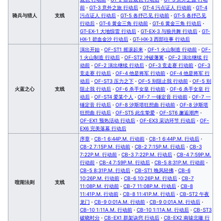
前
·
GT-3 意外之旅 行动后
·
GT-4 污点证人 行动前
·
GT-4
骑兵与猎人
支线
污点证人 行动后
·
GT-5 各抒己见 行动前
·
GT-5 各抒己见
行动后
·
GT-6 黄金三角 行动前
·
GT-6 黄金三角 行动后
·
GT-EX-1 大地惊雷 行动后
·
GT-EX-3 与狼共舞 行动后
·
GT-
HX-1 碧血金沙 行动后
·
GT-HX-3 西部往事 行动后
演出开始
·
OF-ST1 摇滚起来
·
OF-1 火山制造 行动前
·
OF-
1 火山制造 行动后
·
OF-ST2 冲破藩篱
·
OF-2 演出继续 行
动前
·
OF-2 演出继续 行动后
·
OF-3 竞走赛 行动前
·
OF-3
竞走赛 行动后
·
OF-4 他是将军 行动前
·
OF-4 他是将军 行
动后
·
OF-ST3 压力之下
·
OF-5 别阻止我 行动前
·
OF-5 别
火蓝之心
支线
阻止我 行动后
·
OF-6 杀手女皇 行动前
·
OF-6 杀手女皇 行
动后
·
OF-ST4 爱某个人
·
OF-7 一锤定音 行动前
·
OF-7 一
锤定音 行动后
·
OF-8 汐斯塔狂想曲 行动前
·
OF-8 汐斯塔
狂想曲 行动后
·
OF-ST5 此生挚爱
·
OF-ST6 邂逅潮声
·
OF-EX1 预热活动 行动后
·
OF-EX3 采访环节 行动后
·
OF-
EX6 完美落幕 行动后
序章
·
CB-1 6:44P.M. 行动前
·
CB-1 6:44P.M. 行动后
·
CB-2 7:15P.M. 行动前
·
CB-2 7:15P.M. 行动后
·
CB-3
7:22P.M. 行动前
·
CB-3 7:22P.M. 行动后
·
CB-4 7:59P.M.
行动前
·
CB-4 7:59P.M. 行动后
·
CB-5 8:31P.M. 行动前
·
CB-5 8:31P.M. 行动后
·
CB-ST1 晚风轻拂
·
CB-6
10:26P.M. 行动前
·
CB-6 10:26P.M. 行动后
·
CB-7
喧闹法则
支线
11:08P.M. 行动前
·
CB-7 11:08P.M. 行动后
·
CB-8
11:41P.M. 行动前
·
CB-8 11:41P.M. 行动后
·
CB-ST2 午夜
龙门
·
CB-9 0:01A.M. 行动前
·
CB-9 0:01A.M. 行动后
·
CB-10 1:11A.M. 行动前
·
CB-10 1:11A.M. 行动后
·
CB-ST3
破晓时分
·
CB-EX1 群架诀窍 行动后
·
CB-EX2 南辕北辙 行