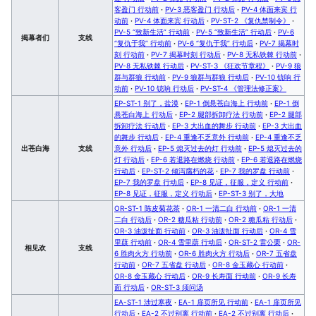
客盈门 行动前
·
PV-3 恶客盈门 行动后
·
PV-4 体面来宾 行
动前
·
PV-4 体面来宾 行动后
·
PV-ST-2 《复仇禁制令》
·
PV-5 “致新生活” 行动前
·
PV-5 “致新生活” 行动后
·
PV-6
揭幕者们
支线
“复仇于我” 行动前
·
PV-6 “复仇于我” 行动后
·
PV-7 揭幕时
刻 行动前
·
PV-7 揭幕时刻 行动后
·
PV-8 无私铁棘 行动前
·
PV-8 无私铁棘 行动后
·
PV-ST-3 《狂欢节章程》
·
PV-9 狼
群与群狼 行动前
·
PV-9 狼群与群狼 行动后
·
PV-10 铳响 行
动前
·
PV-10 铳响 行动后
·
PV-ST-4 《管理法修正案》
EP-ST-1 别了，盐漠
·
EP-1 倒悬苍白海上 行动前
·
EP-1 倒
悬苍白海上 行动后
·
EP-2 腿部拆卸疗法 行动前
·
EP-2 腿部
拆卸疗法 行动后
·
EP-3 大出血的舞步 行动前
·
EP-3 大出血
的舞步 行动后
·
EP-4 重逢不乏意外 行动前
·
EP-4 重逢不乏
出苍白海
支线
意外 行动后
·
EP-5 熄灭过去的灯 行动前
·
EP-5 熄灭过去的
灯 行动后
·
EP-6 若退路在燃烧 行动前
·
EP-6 若退路在燃烧
行动后
·
EP-ST-2 倾泻腐朽的花
·
EP-7 我的罗盘 行动前
·
EP-7 我的罗盘 行动后
·
EP-8 见证，征服，定义 行动前
·
EP-8 见证，征服，定义 行动后
·
EP-ST-3 别了，大地
OR-ST-1 陈皮菊花茶
·
OR-1 一清二白 行动前
·
OR-1 一清
二白 行动后
·
OR-2 糖瓜粘 行动前
·
OR-2 糖瓜粘 行动后
·
OR-3 油泼扯面 行动前
·
OR-3 油泼扯面 行动后
·
OR-4 雪
里蕻 行动前
·
OR-4 雪里蕻 行动后
·
OR-ST-2 雷公栗
·
OR-
相见欢
支线
6 胜肉火方 行动前
·
OR-6 胜肉火方 行动后
·
OR-7 五省盘
行动前
·
OR-7 五省盘 行动后
·
OR-8 金玉藏心 行动前
·
OR-8 金玉藏心 行动后
·
OR-9 长寿面 行动前
·
OR-9 长寿
面 行动后
·
OR-ST-3 须问汤
EA-ST-1 涉过寒夜
·
EA-1 扉页所见 行动前
·
EA-1 扉页所见
行动后
·
EA-2 不过别离 行动前
·
EA-2 不过别离 行动后
·