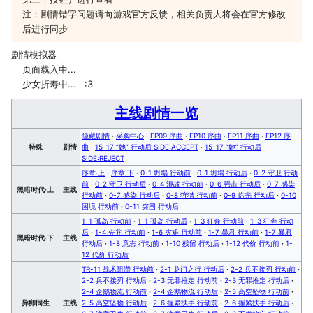
注：剧情错字问题请向游戏官方反馈，相关负责人将会在官方修改
后进行同步
剧情模拟器
页面载入中...
少女折寿中...
:3
主线剧情一览
隐藏剧情
·
采购中心
·
EP09 序曲
·
EP10 序曲
·
EP11 序曲
·
EP12 序
特殊
剧情
曲
·
15-17 “她” 行动后 SIDE:ACCEPT
·
15-17 “她” 行动后
SIDE:REJECT
序章·上
·
序章·下
·
0-1 坍塌 行动前
·
0-1 坍塌 行动后
·
0-2 守卫 行动
前
·
0-2 守卫 行动后
·
0-4 混战 行动前
·
0-6 强击 行动后
·
0-7 感染
黑暗时代·上
主线
行动前
·
0-7 感染 行动后
·
0-8 狩猎 行动前
·
0-9 临光 行动后
·
0-10
困境 行动前
·
0-11 突围 行动后
1-1 孤岛 行动前
·
1-1 孤岛 行动后
·
1-3 狂奔 行动前
·
1-3 狂奔 行动
后
·
1-4 先兆 行动前
·
1-6 灾难 行动前
·
1-7 暴君 行动前
·
1-7 暴君
黑暗时代·下
主线
行动后
·
1-8 意志 行动前
·
1-10 残留 行动后
·
1-12 代价 行动前
·
1-
12 代价 行动后
TR-11 战术阻滞 行动前
·
2-1 龙门之行 行动后
·
2-2 兵不接刃 行动前
·
2-2 兵不接刃 行动后
·
2-3 无罪推定 行动前
·
2-3 无罪推定 行动后
·
2-4 企鹅物流 行动前
·
2-4 企鹅物流 行动后
·
2-5 高空坠物 行动前
·
异卵同生
主线
2-5 高空坠物 行动后
·
2-6 握紧扶手 行动前
·
2-6 握紧扶手 行动后
·