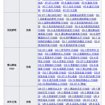
动后
·
AT-ST-2 对称
·
AT-6 漩涡 行动前
·
AT-6 漩涡 行动
后
·
AT-7 冷月 行动前
·
AT-7 冷月 行动后
·
AT-8 逝川 行动
前
·
AT-8 逝川 行动后
·
AT-ST-3 过客
SS-ST-1 路口的红绿灯
·
SS-1 花格窗边的梦想 行动前
·
SS-
1 花格窗边的梦想 行动后
·
SS-2 寂静长廊的两端 行动前
·
SS-2 寂静长廊的两端 行动后
·
SS-3 音乐室内的光芒 行动
前
·
SS-3 音乐室内的光芒 行动后
·
SS-4 名为客房区的迷宫
无忧梦呓
支线
行动前
·
SS-4 名为客房区的迷宫 行动后
·
SS-5 通往舞会的
邀请函 行动前
·
SS-5 通往舞会的邀请函 行动后
·
SS-6 回声
飘荡的大厅 行动前
·
SS-6 回声飘荡的大厅 行动后
·
SS-7 永
恒绚烂的藏品 行动前
·
SS-7 永恒绚烂的藏品 行动后
·
SS-8
童话的开场 行动前
·
SS-8 童话的开场 行动后
OS-ST-1 崩落
·
OS-1 呼号声中 行动前
·
OS-1 呼号声中 行
动后
·
OS-2 甜蜜的邻人 行动前
·
OS-2 甜蜜的邻人 行动后
·
OS-3 雪灌木中 行动前
·
OS-3 雪灌木中 行动后
·
OS-4 并
蒂生 行动前
·
OS-4 并蒂生 行动后
·
OS-ST-2 圣巡与丧钟
·
雪山降临
OS-5 雪夜独行 行动前
·
OS-5 雪夜独行 行动后
·
OS-6 绿
支线
1101
翡翠 行动前
·
OS-6 绿翡翠 行动后
·
OS-7 焚心灼影 行动
前
·
OS-7 焚心灼影 行动后
·
OS-8 宣告在途 行动前
·
OS-8
宣告在途 行动后
·
OS-ST-3 寻心道途
·
OS-9 凛刃出匣 行动
前
·
OS-9 凛刃出匣 行动后
·
OS-10 耶拉冈德在上 行动前
·
OS-10 耶拉冈德在上 行动后
·
OS-ST-4 “降临”
UR-ST-1 倒映河水之中
·
UR-1 嘈杂的天空 行动前
·
UR-1 嘈
杂的天空 行动后
·
UR-2 擅闯者 行动前
·
UR-2 擅闯者 行动
后
·
UR-3 跌落保护 行动前
·
UR-3 跌落保护 行动后
·
UR-4
晴空湍流 行动前
·
UR-4 晴空湍流 行动后
·
UR-ST-2 试飞
未许之地
支线
日
·
UR-5 注目礼 行动前
·
UR-5 注目礼 行动后
·
UR-6 交叉