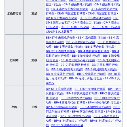
庭园 行动后
·
CR-3 假面舞池 行动前
·
CR-3 假面舞池 行动
后
·
CR-4 非传统艺术空间 行动前
·
CR-4 非传统艺术空间
水晶箭行动
支线
行动后
·
CR-5 消防通道 行动前
·
CR-5 消防通道 行动后
·
CR-6 反艺术运动 行动前
·
CR-6 反艺术运动 行动后
·
CR-
ST-2 策展人会客厅
·
CR-7 安全出口 行动前
·
CR-7 安全出
口 行动后
·
CR-8 一跃而下 行动前
·
CR-8 一跃而下 行动后
·
CR-ST-3 艺术馆餐厅
BB-ST-1 未完成的告别
·
BB-1 宏伟愿景 行动前
·
BB-1 宏
伟愿景 行动后
·
BB-2 命途何在 行动前
·
BB-2 命途何在 行
动后
·
BB-3 无声破裂 行动前
·
BB-3 无声破裂 行动后
·
BB-ST-2 在疲惫中苏醒
·
BB-4 悠长的旅途 行动前
·
BB-4
悠长的旅途 行动后
·
BB-5 激变烽烟 行动前
·
BB-5 激变烽
巴别塔
支线
烟 行动后
·
BB-6 灯火闪烁不定 行动前
·
BB-6 灯火闪烁不
定 行动后
·
BB-7 阴影显现 行动前
·
BB-7 阴影显现 行动
后
·
BB-8 终局倒计时 行动前
·
BB-8 终局倒计时 行动后
·
BB-9 尘埃落定 行动前
·
BB-9 尘埃落定 行动后
·
BB-10 再
见，再见 行动前
·
BB-10 再见，再见 行动后
·
BB-ST-3 灵
魂尽头
BP-ST-1 浪潮守望者
·
BP-1 第一次接触 行动前
·
BP-1 第一
次接触 行动后
·
BP-2 评议式迎接 行动前
·
BP-2 评议式迎
接 行动后
·
BP-3 如海雪纷散 行动前
·
BP-3 如海雪纷散 行
动后
·
BP-4 牺牲与代价 行动前
·
BP-4 牺牲与代价 行动后
·
生路
支线
BP-5 不治的命运 行动前
·
BP-5 不治的命运 行动后
·
BP-6
阿戈尔失格 行动前
·
BP-6 阿戈尔失格 行动后
·
BP-ST-2 如
海流倒灌
·
BP-7 从历史中来 行动前
·
BP-7 从历史中来 行
动后
·
BP-8 “何谓存续？” 行动前
·
BP-8 “何谓存续？” 行动
后
·
BP-ST-3 歧路者与同行者