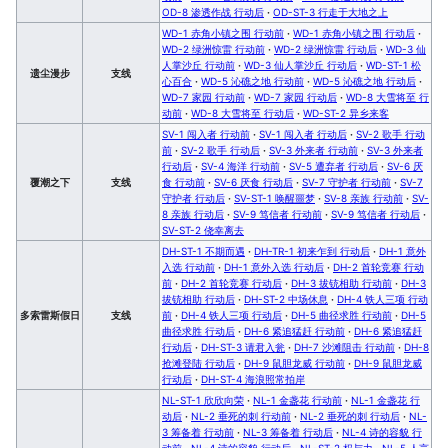
OD-8 渗透作战 行动后
·
OD-ST-3 行走于大地之上
WD-1 赤角小镇之围 行动前
·
WD-1 赤角小镇之围 行动后
·
WD-2 绿洲惊雷 行动前
·
WD-2 绿洲惊雷 行动后
·
WD-3 仙
人掌沙丘 行动前
·
WD-3 仙人掌沙丘 行动后
·
WD-ST-1 松
遗尘漫步
支线
心百合
·
WD-5 沁礁之地 行动前
·
WD-5 沁礁之地 行动后
·
WD-7 家园 行动前
·
WD-7 家园 行动后
·
WD-8 大雪将至 行
动前
·
WD-8 大雪将至 行动后
·
WD-ST-2 异乡来客
SV-1 闯入者 行动前
·
SV-1 闯入者 行动后
·
SV-2 歌手 行动
前
·
SV-2 歌手 行动后
·
SV-3 外来者 行动前
·
SV-3 外来者
行动后
·
SV-4 海洋 行动前
·
SV-5 遭弃者 行动后
·
SV-6 厌
覆潮之下
支线
食 行动前
·
SV-6 厌食 行动后
·
SV-7 守护者 行动前
·
SV-7
守护者 行动后
·
SV-ST-1 唤醒噩梦
·
SV-8 亲族 行动前
·
SV-
8 亲族 行动后
·
SV-9 笃信者 行动前
·
SV-9 笃信者 行动后
·
SV-ST-2 侥幸离去
DH-ST-1 不期而遇
·
DH-TR-1 初来乍到 行动后
·
DH-1 意外
入选 行动前
·
DH-1 意外入选 行动后
·
DH-2 首轮竞赛 行动
前
·
DH-2 首轮竞赛 行动后
·
DH-3 拔铳相助 行动前
·
DH-3
拔铳相助 行动后
·
DH-ST-2 中场休息
·
DH-4 铁人三项 行动
多索雷斯假日
支线
前
·
DH-4 铁人三项 行动后
·
DH-5 曲径求胜 行动前
·
DH-5
曲径求胜 行动后
·
DH-6 紧追猛赶 行动前
·
DH-6 紧追猛赶
行动后
·
DH-ST-3 请君入瓮
·
DH-7 沙滩阻击 行动前
·
DH-8
抢滩登陆 行动后
·
DH-9 鼠胆龙威 行动前
·
DH-9 鼠胆龙威
行动后
·
DH-ST-4 海浪照常拍岸
NL-ST-1 欣欣向荣
·
NL-1 金盏花 行动前
·
NL-1 金盏花 行
动后
·
NL-2 垂死的刺 行动前
·
NL-2 垂死的刺 行动后
·
NL-
3 筹备着 行动前
·
NL-3 筹备着 行动后
·
NL-4 诗的容貌 行
动前
·
NL-4 诗的容貌 行动后
·
NL-ST-2 权与力
·
NL-5 人言