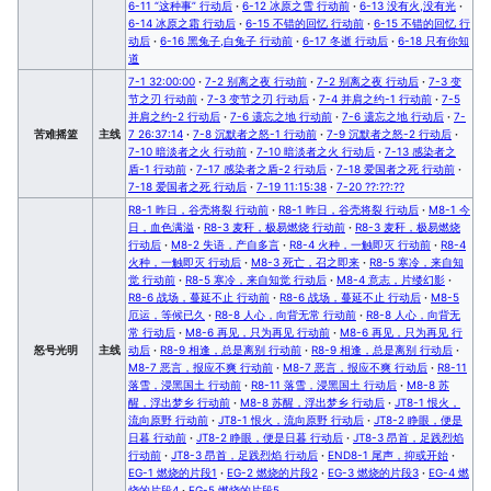
6-11 “这种事” 行动后
·
6-12 冰原之雪 行动前
·
6-13 没有火,没有光
·
6-14 冰原之霜 行动后
·
6-15 不错的回忆 行动前
·
6-15 不错的回忆 行
动后
·
6-16 黑兔子,白兔子 行动前
·
6-17 冬逝 行动后
·
6-18 只有你知
道
7-1 32:00:00
·
7-2 别离之夜 行动前
·
7-2 别离之夜 行动后
·
7-3 变
节之刃 行动前
·
7-3 变节之刃 行动后
·
7-4 并肩之约-1 行动前
·
7-5
并肩之约-2 行动后
·
7-6 遗忘之地 行动前
·
7-6 遗忘之地 行动后
·
7-
苦难摇篮
主线
7 26:37:14
·
7-8 沉默者之怒-1 行动前
·
7-9 沉默者之怒-2 行动后
·
7-10 暗淡者之火 行动前
·
7-10 暗淡者之火 行动后
·
7-13 感染者之
盾-1 行动前
·
7-17 感染者之盾-2 行动后
·
7-18 爱国者之死 行动前
·
7-18 爱国者之死 行动后
·
7-19 11:15:38
·
7-20 ??:??:??
R8-1 昨日，谷壳将裂 行动前
·
R8-1 昨日，谷壳将裂 行动后
·
M8-1 今
日，血色满溢
·
R8-3 麦秆，极易燃烧 行动前
·
R8-3 麦秆，极易燃烧
行动后
·
M8-2 失语，产自多言
·
R8-4 火种，一触即灭 行动前
·
R8-4
火种，一触即灭 行动后
·
M8-3 死亡，召之即来
·
R8-5 寒冷，来自知
觉 行动前
·
R8-5 寒冷，来自知觉 行动后
·
M8-4 意志，片缕幻影
·
R8-6 战场，蔓延不止 行动前
·
R8-6 战场，蔓延不止 行动后
·
M8-5
厄运，等候已久
·
R8-8 人心，向背无常 行动前
·
R8-8 人心，向背无
常 行动后
·
M8-6 再见，只为再见 行动前
·
M8-6 再见，只为再见 行
怒号光明
主线
动后
·
R8-9 相逢，总是离别 行动前
·
R8-9 相逢，总是离别 行动后
·
M8-7 恶言，报应不爽 行动前
·
M8-7 恶言，报应不爽 行动后
·
R8-11
落雪，浸黑国土 行动前
·
R8-11 落雪，浸黑国土 行动后
·
M8-8 苏
醒，浮出梦乡 行动前
·
M8-8 苏醒，浮出梦乡 行动后
·
JT8-1 恨火，
流向原野 行动前
·
JT8-1 恨火，流向原野 行动后
·
JT8-2 睁眼，便是
日暮 行动前
·
JT8-2 睁眼，便是日暮 行动后
·
JT8-3 昂首，足践烈焰
行动前
·
JT8-3 昂首，足践烈焰 行动后
·
END8-1 尾声，抑或开始
·
EG-1 燃烧的片段1
·
EG-2 燃烧的片段2
·
EG-3 燃烧的片段3
·
EG-4 燃
烧的片段4
·
EG-5 燃烧的片段5