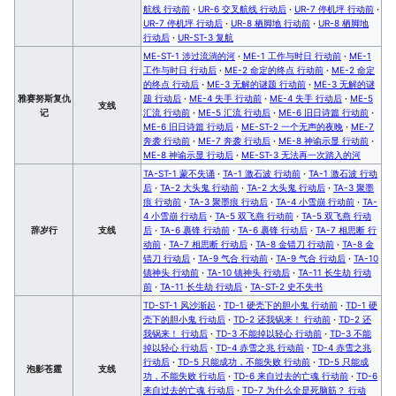
航线 行动前
·
UR-6 交叉航线 行动后
·
UR-7 停机坪 行动前
·
UR-7 停机坪 行动后
·
UR-8 栖脚地 行动前
·
UR-8 栖脚地
行动后
·
UR-ST-3 复航
ME-ST-1 涉过流淌的河
·
ME-1 工作与时日 行动前
·
ME-1
工作与时日 行动后
·
ME-2 命定的终点 行动前
·
ME-2 命定
的终点 行动后
·
ME-3 无解的谜题 行动前
·
ME-3 无解的谜
雅赛努斯复仇
题 行动后
·
ME-4 失手 行动前
·
ME-4 失手 行动后
·
ME-5
支线
记
汇流 行动前
·
ME-5 汇流 行动后
·
ME-6 旧日诗篇 行动前
·
ME-6 旧日诗篇 行动后
·
ME-ST-2 一个无声的夜晚
·
ME-7
奔袭 行动前
·
ME-7 奔袭 行动后
·
ME-8 神谕示显 行动前
·
ME-8 神谕示显 行动后
·
ME-ST-3 无法再一次踏入的河
TA-ST-1 蒙不失诵
·
TA-1 激石波 行动前
·
TA-1 激石波 行动
后
·
TA-2 大头鬼 行动前
·
TA-2 大头鬼 行动后
·
TA-3 聚墨
痕 行动前
·
TA-3 聚墨痕 行动后
·
TA-4 小雪崩 行动前
·
TA-
4 小雪崩 行动后
·
TA-5 双飞燕 行动前
·
TA-5 双飞燕 行动
辞岁行
支线
后
·
TA-6 裹锋 行动前
·
TA-6 裹锋 行动后
·
TA-7 相思断 行
动前
·
TA-7 相思断 行动后
·
TA-8 金错刀 行动前
·
TA-8 金
错刀 行动后
·
TA-9 气合 行动前
·
TA-9 气合 行动后
·
TA-10
镇神头 行动前
·
TA-10 镇神头 行动后
·
TA-11 长生劫 行动
前
·
TA-11 长生劫 行动后
·
TA-ST-2 史不失书
TD-ST-1 风沙渐起
·
TD-1 硬壳下的胆小鬼 行动前
·
TD-1 硬
壳下的胆小鬼 行动后
·
TD-2 还我锅来！ 行动前
·
TD-2 还
我锅来！ 行动后
·
TD-3 不能掉以轻心 行动前
·
TD-3 不能
掉以轻心 行动后
·
TD-4 赤雪之兆 行动前
·
TD-4 赤雪之兆
行动后
·
TD-5 只能成功，不能失败 行动前
·
TD-5 只能成
泡影苍霆
支线
功，不能失败 行动后
·
TD-6 来自过去的亡魂 行动前
·
TD-6
来自过去的亡魂 行动后
·
TD-7 为什么全是死脑筋？ 行动