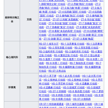
1 清唱“晴空之歌” 行动后
·
ZT-2 序曲“哨兵” 行动前
·
ZT-2
序曲“哨兵” 行动后
·
ZT-3 练习曲“奇遇” 行动前
·
ZT-3 练习
曲“奇遇” 行动后
·
ZT-4 狂想曲“望想” 行动前
·
ZT-4 狂想曲
“望想” 行动后
·
ZT-5 奏鸣曲“秋日” 行动前
·
ZT-5 奏鸣曲“秋
崔林特尔梅之
支线
日” 行动后
·
ZT-ST-2 间奏“未竟赋格”
·
ZT-6 华尔兹“假面”
金
行动前
·
ZT-6 华尔兹“假面” 行动后
·
ZT-7 协奏曲“复活” 行
动前
·
ZT-7 协奏曲“复活” 行动后
·
ZT-8 夜歌“未见的高塔”
行动前
·
ZT-8 夜歌“未见的高塔” 行动后
·
ZT-9 幻想曲“赠答”
行动前
·
ZT-9 幻想曲“赠答” 行动后
·
ZT-10 弥撒“君王” 行动
前
·
ZT-10 弥撒“君王” 行动后
·
ZT-ST-3 尾奏“晚霞”
RS-ST-1 候车大厅
·
RS-1 注意事项 行动前
·
RS-1 注意事项
行动后
·
RS-2 同车异图 行动前
·
RS-2 同车异图 行动后
·
RS-3 临时停车 行动前
·
RS-3 临时停车 行动后
·
RS-4 重回
正轨 行动前
·
RS-4 重回正轨 行动后
·
RS-ST-2 登山铁道
·
银心湖列车
支线
RS-5 逃票？ 行动前
·
RS-5 逃票？ 行动后
·
RS-6 补票！ 行
动前
·
RS-6 补票！ 行动后
·
RS-7 制动失灵 行动前
·
RS-7
制动失灵 行动后
·
RS-8 极限时速 行动前
·
RS-8 极限时速
行动后
·
RS-ST-3 终点站
HS-ST-1 禾下梦
·
HS-1 赴大荒 行动前
·
HS-1 赴大荒 行动
后
·
HS-2 祭神农 行动前
·
HS-2 祭神农 行动后
·
HS-3 早芒
种 行动前
·
HS-3 早芒种 行动后
·
HS-4 话桑麻 行动前
·
怀黍离
支线
HS-4 话桑麻 行动后
·
HS-5 纺绫罗 行动前
·
HS-5 纺绫罗
行动后
·
HS-ST-2 织锦缎
·
HS-6 卷赤霞 行动前
·
HS-7 梦四
时 行动后
·
HS-8 种因 行动前
·
HS-8 种因 行动后
·
HS-9 得
果 行动前
·
HS-9 得果 行动后
·
HS-ST-3 彻风雨
CR-ST-1 特别参观通道
·
CR-1 城市主题展 行动前
·
CR-1 城
市主题展 行动后
·
CR-2 不对称庭园 行动前
·
CR-2 不对称