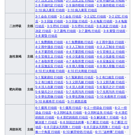
2-7 注意卫生 行动前
·
2-7 注意卫生 行动后
·
2-8 不做约定 行动前
·
2-8 不做约定 行动后
·
2-9 操作暗箱 行动前
·
2-9 操作暗箱 行动后
·
2-10 病入膏肓 行动前
·
2-10 病入膏肓 行动后
3-1 会合 行动前
·
3-1 会合 行动后
·
3-2 记忆 行动前
·
3-2 记忆 行动
后
·
3-3 回旋 行动前
·
3-3 回旋 行动后
·
3-4 龟裂 行动前
·
3-4 龟裂
二次呼吸
主线
行动后
·
3-5 呼叫 行动前
·
3-5 呼叫 行动后
·
3-6 决定 行动前
·
3-6
决定 行动后
·
3-7 轰鸣 行动前
·
3-7 轰鸣 行动后
·
3-8 黄昏 行动前
·
3-8 黄昏 行动后
4-1 免费拥抱 行动前
·
4-1 免费拥抱 行动后
·
4-2 雨中漫步 行动前
·
4-2 雨中漫步 行动后
·
4-3 人工制冷 行动前
·
4-3 人工制冷 行动后
·
4-4 不要恐慌 行动前
·
4-4 不要恐慌 行动后
·
4-5 官僚主义 行动前
·
急性衰竭
主线
4-5 官僚主义 行动后
·
4-6 少见多怪 行动前
·
4-6 少见多怪 行动后
·
4-7 各取所需 行动前
·
4-7 各取所需 行动后
·
4-8 应激反应 行动前
·
4-8 应激反应 行动后
·
4-9 彻入骨髓 行动前
·
4-9 彻入骨髓 行动后
·
4-10 灯火将熄 行动前
·
4-10 灯火将熄 行动后
5-1 冤家易结 行动前
·
5-1 冤家易结 行动后
·
5-2 有口难言 行动前
·
5-2 有口难言 行动后
·
5-3 义胆凡躯 行动前
·
5-3 义胆凡躯 行动后
·
5-4 没人在家 行动前
·
5-4 没人在家 行动后
·
5-6 疑兵之计 行动前
·
靶向药物
主线
5-6 疑兵之计 行动后
·
5-7 生死与共 行动前
·
5-7 生死与共 行动后
·
5-9 孽生恶物 行动前
·
5-9 孽生恶物 行动后
·
5-10 长夜终尽 行动前
·
5-10 长夜终尽 行动后
·
5-11 棋胜后着
6-1 僵局 行动前
·
6-1 僵局 行动后
·
6-2 一些误会 行动前
·
6-2 一些
误会 行动后
·
6-3 同时走失 行动前
·
6-3 同时走失 行动后
·
6-4 溃烂
的疮疤 行动前
·
6-4 溃烂的疮疤 行动后
·
6-5 解决谁？ 行动前
·
6-5
解决谁？ 行动后
·
6-6 别说过去的事
·
6-7 断弦 行动前
·
6-7 断弦 行
动后
·
6-8 只是从天而降！ 行动前
·
6-8 只是从天而降！ 行动后
·
6-9
局部坏死
主线
换一个角度 行动前
·
6-10 解开铃铛 行动后
·
6-11 “这种事” 行动前
·