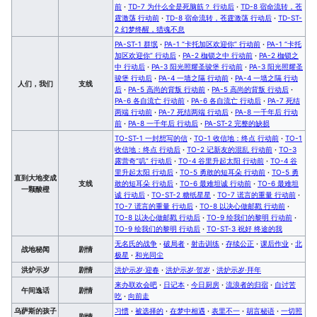
前
·
TD-7 为什么全是死脑筋？ 行动后
·
TD-8 宿命流转，苍
霆激荡 行动前
·
TD-8 宿命流转，苍霆激荡 行动后
·
TD-ST-
2 幻梦终醒，猎魂不息
PA-ST-1 群氓
·
PA-1 “卡托加区欢迎你” 行动前
·
PA-1 “卡托
加区欢迎你” 行动后
·
PA-2 枷锁之中 行动前
·
PA-2 枷锁之
中 行动后
·
PA-3 阳光照耀圣骏堡 行动前
·
PA-3 阳光照耀圣
骏堡 行动后
·
PA-4 一墙之隔 行动前
·
PA-4 一墙之隔 行动
人们，我们
支线
后
·
PA-5 高尚的背叛 行动前
·
PA-5 高尚的背叛 行动后
·
PA-6 各自流亡 行动前
·
PA-6 各自流亡 行动后
·
PA-7 死结
两端 行动前
·
PA-7 死结两端 行动后
·
PA-8 一千年后 行动
前
·
PA-8 一千年后 行动后
·
PA-ST-2 完整的缺损
TO-ST-1 一封想写的信
·
TO-1 收信地：终点 行动前
·
TO-1
收信地：终点 行动后
·
TO-2 记新友的混乱 行动前
·
TO-3
露营奇“叽” 行动后
·
TO-4 谷里升起太阳 行动前
·
TO-4 谷
里升起太阳 行动后
·
TO-5 勇敢的短耳朵 行动前
·
TO-5 勇
直到大地变成
支线
敢的短耳朵 行动后
·
TO-6 最难坦诚 行动前
·
TO-6 最难坦
一颗酸橙
诚 行动后
·
TO-ST-2 糖纸星星
·
TO-7 谎言的重量 行动前
·
TO-7 谎言的重量 行动后
·
TO-8 以决心做邮戳 行动前
·
TO-8 以决心做邮戳 行动后
·
TO-9 绘我们的黎明 行动前
·
TO-9 绘我们的黎明 行动后
·
TO-ST-3 祝好 终途的我
无名氏的战争
·
破局者
·
射击训练
·
存续公正
·
课后作业
·
北
战地秘闻
剧情
极星
·
和光同尘
洪炉示岁
剧情
洪炉示岁·迎春
·
洪炉示岁·贺岁
·
洪炉示岁·拜年
来办联欢会吧
·
日记本
·
今日厨房
·
流浪者的归宿
·
自讨苦
午间逸话
剧情
吃
·
向前走
乌萨斯的孩子
习惯
·
被选择的
·
在梦中相遇
·
表里不一
·
胡言秘语
·
一切照
剧情