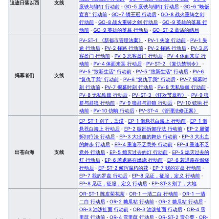
追迹日落以西
支线
废铁与铆钉 行动前
·
GO-5 废铁与铆钉 行动后
·
GO-6 “晚饭
宣言” 行动前
·
GO-7 锈王冠 行动后
·
GO-8 战火重铸之剑
行动前
·
GO-8 战火重铸之剑 行动后
·
GO-9 英雄的落幕 行
动前
·
GO-9 英雄的落幕 行动后
·
GO-ST-2 童话的结局
PV-ST-1 《新都市管理法案》
·
PV-1 失途 行动前
·
PV-1 失
途 行动后
·
PV-2 择路 行动前
·
PV-2 择路 行动后
·
PV-3 恶
客盈门 行动前
·
PV-3 恶客盈门 行动后
·
PV-4 体面来宾 行
动前
·
PV-4 体面来宾 行动后
·
PV-ST-2 《复仇禁制令》
·
PV-5 “致新生活” 行动前
·
PV-5 “致新生活” 行动后
·
PV-6
揭幕者们
支线
“复仇于我” 行动前
·
PV-6 “复仇于我” 行动后
·
PV-7 揭幕时
刻 行动前
·
PV-7 揭幕时刻 行动后
·
PV-8 无私铁棘 行动前
·
PV-8 无私铁棘 行动后
·
PV-ST-3 《狂欢节章程》
·
PV-9 狼
群与群狼 行动前
·
PV-9 狼群与群狼 行动后
·
PV-10 铳响 行
动前
·
PV-10 铳响 行动后
·
PV-ST-4 《管理法修正案》
EP-ST-1 别了，盐漠
·
EP-1 倒悬苍白海上 行动前
·
EP-1 倒
悬苍白海上 行动后
·
EP-2 腿部拆卸疗法 行动前
·
EP-2 腿部
拆卸疗法 行动后
·
EP-3 大出血的舞步 行动前
·
EP-3 大出血
的舞步 行动后
·
EP-4 重逢不乏意外 行动前
·
EP-4 重逢不乏
出苍白海
支线
意外 行动后
·
EP-5 熄灭过去的灯 行动前
·
EP-5 熄灭过去的
灯 行动后
·
EP-6 若退路在燃烧 行动前
·
EP-6 若退路在燃烧
行动后
·
EP-ST-2 倾泻腐朽的花
·
EP-7 我的罗盘 行动前
·
EP-7 我的罗盘 行动后
·
EP-8 见证，征服，定义 行动前
·
EP-8 见证，征服，定义 行动后
·
EP-ST-3 别了，大地
OR-ST-1 陈皮菊花茶
·
OR-1 一清二白 行动前
·
OR-1 一清
二白 行动后
·
OR-2 糖瓜粘 行动前
·
OR-2 糖瓜粘 行动后
·
OR-3 油泼扯面 行动前
·
OR-3 油泼扯面 行动后
·
OR-4 雪
里蕻 行动前
·
OR-4 雪里蕻 行动后
·
OR-ST-2 雷公栗
·
OR-