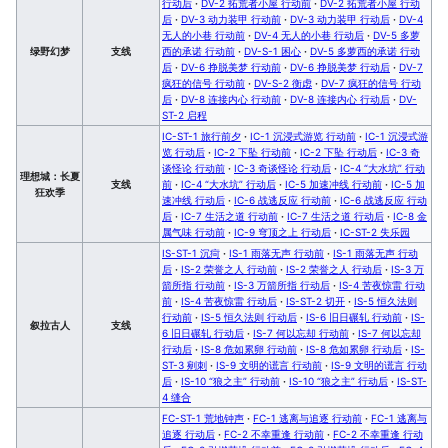
行动后
·
DV-2 拓荒者小屋 行动前
·
DV-2 拓荒者小屋 行动
后
·
DV-3 动力装甲 行动前
·
DV-3 动力装甲 行动后
·
DV-4
无人的小巷 行动前
·
DV-4 无人的小巷 行动后
·
DV-5 多萝
绿野幻梦
支线
西的承诺 行动前
·
DV-S-1 困心
·
DV-5 多萝西的承诺 行动
后
·
DV-6 挣脱美梦 行动前
·
DV-6 挣脱美梦 行动后
·
DV-7
疯狂的信号 行动前
·
DV-S-2 衡虑
·
DV-7 疯狂的信号 行动
后
·
DV-8 连接内心 行动前
·
DV-8 连接内心 行动后
·
DV-
ST-2 启程
IC-ST-1 旅行前夕
·
IC-1 沉浸式游览 行动前
·
IC-1 沉浸式游
览 行动后
·
IC-2 下坠 行动前
·
IC-2 下坠 行动后
·
IC-3 奇
谈怪论 行动前
·
IC-3 奇谈怪论 行动后
·
IC-4 “大水坑” 行动
理想城：长夏
支线
前
·
IC-4 “大水坑” 行动后
·
IC-5 加速冲线 行动前
·
IC-5 加
狂欢季
速冲线 行动后
·
IC-6 战逃反应 行动前
·
IC-6 战逃反应 行动
后
·
IC-7 生活之道 行动前
·
IC-7 生活之道 行动后
·
IC-8 金
属气味 行动前
·
IC-9 穹顶之上 行动后
·
IC-ST-2 失乐园
IS-ST-1 沉疴
·
IS-1 雨落无声 行动前
·
IS-1 雨落无声 行动
后
·
IS-2 荣誉之人 行动前
·
IS-2 荣誉之人 行动后
·
IS-3 万
箭所指 行动前
·
IS-3 万箭所指 行动后
·
IS-4 苦夜惊雷 行动
前
·
IS-4 苦夜惊雷 行动后
·
IS-ST-2 切开
·
IS-5 恒久法则
行动前
·
IS-5 恒久法则 行动后
·
IS-6 旧日碾轧 行动前
·
IS-
叙拉古人
支线
6 旧日碾轧 行动后
·
IS-7 何以忘却 行动前
·
IS-7 何以忘却
行动后
·
IS-8 危如累卵 行动前
·
IS-8 危如累卵 行动后
·
IS-
ST-3 剜刺
·
IS-9 文明的谎言 行动前
·
IS-9 文明的谎言 行动
后
·
IS-10 “狼之主” 行动前
·
IS-10 “狼之主” 行动后
·
IS-ST-
4 缝合
FC-ST-1 荒地钟声
·
FC-1 逃离与追逐 行动前
·
FC-1 逃离与
追逐 行动后
·
FC-2 不幸重逢 行动前
·
FC-2 不幸重逢 行动