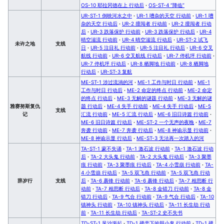
OS-10 耶拉冈德在上 行动后
·
OS-ST-4 “降临”
UR-ST-1 倒映河水之中
·
UR-1 嘈杂的天空 行动前
·
UR-1 嘈
杂的天空 行动后
·
UR-2 擅闯者 行动前
·
UR-2 擅闯者 行动
后
·
UR-3 跌落保护 行动前
·
UR-3 跌落保护 行动后
·
UR-4
晴空湍流 行动前
·
UR-4 晴空湍流 行动后
·
UR-ST-2 试飞
未许之地
支线
日
·
UR-5 注目礼 行动前
·
UR-5 注目礼 行动后
·
UR-6 交叉
航线 行动前
·
UR-6 交叉航线 行动后
·
UR-7 停机坪 行动前
·
UR-7 停机坪 行动后
·
UR-8 栖脚地 行动前
·
UR-8 栖脚地
行动后
·
UR-ST-3 复航
ME-ST-1 涉过流淌的河
·
ME-1 工作与时日 行动前
·
ME-1
工作与时日 行动后
·
ME-2 命定的终点 行动前
·
ME-2 命定
的终点 行动后
·
ME-3 无解的谜题 行动前
·
ME-3 无解的谜
雅赛努斯复仇
题 行动后
·
ME-4 失手 行动前
·
ME-4 失手 行动后
·
ME-5
支线
记
汇流 行动前
·
ME-5 汇流 行动后
·
ME-6 旧日诗篇 行动前
·
ME-6 旧日诗篇 行动后
·
ME-ST-2 一个无声的夜晚
·
ME-7
奔袭 行动前
·
ME-7 奔袭 行动后
·
ME-8 神谕示显 行动前
·
ME-8 神谕示显 行动后
·
ME-ST-3 无法再一次踏入的河
TA-ST-1 蒙不失诵
·
TA-1 激石波 行动前
·
TA-1 激石波 行动
后
·
TA-2 大头鬼 行动前
·
TA-2 大头鬼 行动后
·
TA-3 聚墨
痕 行动前
·
TA-3 聚墨痕 行动后
·
TA-4 小雪崩 行动前
·
TA-
4 小雪崩 行动后
·
TA-5 双飞燕 行动前
·
TA-5 双飞燕 行动
辞岁行
支线
后
·
TA-6 裹锋 行动前
·
TA-6 裹锋 行动后
·
TA-7 相思断 行
动前
·
TA-7 相思断 行动后
·
TA-8 金错刀 行动前
·
TA-8 金
错刀 行动后
·
TA-9 气合 行动前
·
TA-9 气合 行动后
·
TA-10
镇神头 行动前
·
TA-10 镇神头 行动后
·
TA-11 长生劫 行动
前
·
TA-11 长生劫 行动后
·
TA-ST-2 史不失书
TD-ST-1 风沙渐起
·
TD-1 硬壳下的胆小鬼 行动前
·
TD-1 硬