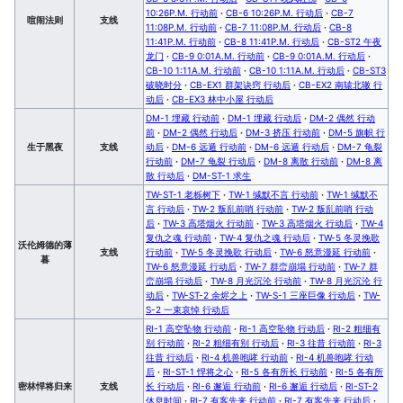
10:26P.M. 行动前
·
CB-6 10:26P.M. 行动后
·
CB-7
喧闹法则
支线
11:08P.M. 行动前
·
CB-7 11:08P.M. 行动后
·
CB-8
11:41P.M. 行动前
·
CB-8 11:41P.M. 行动后
·
CB-ST2 午夜
龙门
·
CB-9 0:01A.M. 行动前
·
CB-9 0:01A.M. 行动后
·
CB-10 1:11A.M. 行动前
·
CB-10 1:11A.M. 行动后
·
CB-ST3
破晓时分
·
CB-EX1 群架诀窍 行动后
·
CB-EX2 南辕北辙 行
动后
·
CB-EX3 林中小屋 行动后
DM-1 埋藏 行动前
·
DM-1 埋藏 行动后
·
DM-2 偶然 行动
前
·
DM-2 偶然 行动后
·
DM-3 挤压 行动前
·
DM-5 旗帜 行
生于黑夜
支线
动后
·
DM-6 远遁 行动前
·
DM-6 远遁 行动后
·
DM-7 龟裂
行动前
·
DM-7 龟裂 行动后
·
DM-8 离散 行动前
·
DM-8 离
散 行动后
·
DM-ST-1 求生
TW-ST-1 老栎树下
·
TW-1 缄默不言 行动前
·
TW-1 缄默不
言 行动后
·
TW-2 叛乱前哨 行动前
·
TW-2 叛乱前哨 行动
后
·
TW-3 高塔烟火 行动前
·
TW-3 高塔烟火 行动后
·
TW-4
复仇之魂 行动前
·
TW-4 复仇之魂 行动后
·
TW-5 冬灵挽歌
沃伦姆德的薄
支线
行动前
·
TW-5 冬灵挽歌 行动后
·
TW-6 怒意漫延 行动前
·
暮
TW-6 怒意漫延 行动后
·
TW-7 群峦崩塌 行动前
·
TW-7 群
峦崩塌 行动后
·
TW-8 月光沉沦 行动前
·
TW-8 月光沉沦 行
动后
·
TW-ST-2 余烬之上
·
TW-S-1 三座巨像 行动后
·
TW-
S-2 一束哀悼 行动后
RI-1 高空坠物 行动前
·
RI-1 高空坠物 行动后
·
RI-2 粗细有
别 行动前
·
RI-2 粗细有别 行动后
·
RI-3 往昔 行动前
·
RI-3
往昔 行动后
·
RI-4 机兽咆哮 行动前
·
RI-4 机兽咆哮 行动
后
·
RI-ST-1 悍将之心
·
RI-5 各有所长 行动前
·
RI-5 各有所
密林悍将归来
支线
长 行动后
·
RI-6 邂逅 行动前
·
RI-6 邂逅 行动后
·
RI-ST-2
休息时间
·
RI-7 有客先来 行动前
·
RI-7 有客先来 行动后
·