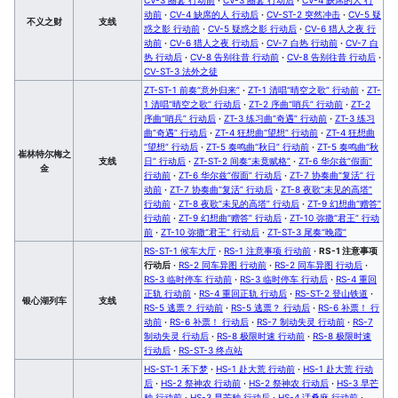
动前
·
CV-4 缺席的人 行动后
·
CV-ST-2 突然冲击
·
CV-5 疑
不义之财
支线
惑之影 行动前
·
CV-5 疑惑之影 行动后
·
CV-6 猎人之夜 行
动前
·
CV-6 猎人之夜 行动后
·
CV-7 白热 行动前
·
CV-7 白
热 行动后
·
CV-8 告别往昔 行动前
·
CV-8 告别往昔 行动后
·
CV-ST-3 法外之徒
ZT-ST-1 前奏“意外归来”
·
ZT-1 清唱“晴空之歌” 行动前
·
ZT-
1 清唱“晴空之歌” 行动后
·
ZT-2 序曲“哨兵” 行动前
·
ZT-2
序曲“哨兵” 行动后
·
ZT-3 练习曲“奇遇” 行动前
·
ZT-3 练习
曲“奇遇” 行动后
·
ZT-4 狂想曲“望想” 行动前
·
ZT-4 狂想曲
“望想” 行动后
·
ZT-5 奏鸣曲“秋日” 行动前
·
ZT-5 奏鸣曲“秋
崔林特尔梅之
支线
日” 行动后
·
ZT-ST-2 间奏“未竟赋格”
·
ZT-6 华尔兹“假面”
金
行动前
·
ZT-6 华尔兹“假面” 行动后
·
ZT-7 协奏曲“复活” 行
动前
·
ZT-7 协奏曲“复活” 行动后
·
ZT-8 夜歌“未见的高塔”
行动前
·
ZT-8 夜歌“未见的高塔” 行动后
·
ZT-9 幻想曲“赠答”
行动前
·
ZT-9 幻想曲“赠答” 行动后
·
ZT-10 弥撒“君王” 行动
前
·
ZT-10 弥撒“君王” 行动后
·
ZT-ST-3 尾奏“晚霞”
RS-ST-1 候车大厅
·
RS-1 注意事项 行动前
·
RS-1 注意事项
行动后
·
RS-2 同车异图 行动前
·
RS-2 同车异图 行动后
·
RS-3 临时停车 行动前
·
RS-3 临时停车 行动后
·
RS-4 重回
正轨 行动前
·
RS-4 重回正轨 行动后
·
RS-ST-2 登山铁道
·
银心湖列车
支线
RS-5 逃票？ 行动前
·
RS-5 逃票？ 行动后
·
RS-6 补票！ 行
动前
·
RS-6 补票！ 行动后
·
RS-7 制动失灵 行动前
·
RS-7
制动失灵 行动后
·
RS-8 极限时速 行动前
·
RS-8 极限时速
行动后
·
RS-ST-3 终点站
HS-ST-1 禾下梦
·
HS-1 赴大荒 行动前
·
HS-1 赴大荒 行动
后
·
HS-2 祭神农 行动前
·
HS-2 祭神农 行动后
·
HS-3 早芒
种 行动前
·
HS-3 早芒种 行动后
·
HS-4 话桑麻 行动前
·