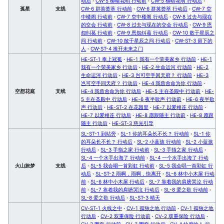
动后
·
CW-5 柳暗花明 行动前
·
CW-5 柳暗花明 行动后
·
孤星
支线
CW-6 群英荟萃 行动前
·
CW-6 群英荟萃 行动后
·
CW-7 空
中楼阁 行动前
·
CW-7 空中楼阁 行动后
·
CW-8 过去与现在
的交会 行动前
·
CW-8 过去与现在的交会 行动后
·
CW-9 恩
怨纠葛 行动前
·
CW-9 恩怨纠葛 行动后
·
CW-10 散于星辰之
间 行动前
·
CW-10 散于星辰之间 行动后
·
CW-ST-3 留下的
人
·
CW-ST-4 推开未来之门
HE-ST-1 奉上冠冕
·
HE-1 我有一个荣美家乡 行动前
·
HE-1
我有一个荣美家乡 行动后
·
HE-2 生命运河 行动前
·
HE-2
生命运河 行动后
·
HE-3 岂可空手回天府？ 行动前
·
HE-3
岂可空手回天府？ 行动后
·
HE-4 我曾舍命为你 行动前
·
空想花庭
支线
HE-4 我曾舍命为你 行动后
·
HE-5 主在圣殿中 行动前
·
HE-
5 主在圣殿中 行动后
·
HE-6 夜半歌声 行动前
·
HE-6 夜半歌
声 行动后
·
HE-ST-2 在花园里
·
HE-7 以爱相连 行动前
·
HE-7 以爱相连 行动后
·
HE-8 愿跟随主 行动前
·
HE-8 愿跟
随主 行动后
·
HE-ST-3 慈光引导
SL-ST-1 到站旁
·
SL-1 你的耳朵长不长？ 行动前
·
SL-1 你
的耳朵长不长？ 行动后
·
SL-2 小蓝孩 行动前
·
SL-2 小蓝孩
行动后
·
SL-3 手指之家 行动前
·
SL-3 手指之家 行动后
·
SL-4 一个水手出海了 行动前
·
SL-4 一个水手出海了 行动
火山旅梦
支线
后
·
SL-5 我会唱一首彩虹 行动前
·
SL-5 我会唱一首彩虹 行
动后
·
SL-ST-2 雨啊，雨啊，快离开
·
SL-6 林中小木屋 行动
前
·
SL-6 林中小木屋 行动后
·
SL-7 靠着我的肩膀哭泣 行动
前
·
SL-7 靠着我的肩膀哭泣 行动后
·
SL-8 爱之歌 行动前
·
SL-8 爱之歌 行动后
·
SL-ST-3 晴天
CV-ST-1 火线之中
·
CV-1 孤独之地 行动前
·
CV-1 孤独之地
行动后
·
CV-2 双重保险 行动前
·
CV-2 双重保险 行动后
·
CV-3 圈套 行动前
·
CV-3 圈套 行动后
·
CV-4 缺席的人 行