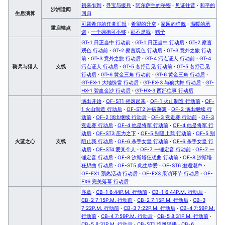
初来乍到
·
寻宝与援兵
·
阿尔萨兰的秘密
·
见证往昔
·
和平的
沙洲遗闻
生息演算
回归
可露希尔的任务汇报
·
希望的升空
·
家园的样貌
·
温暖的承
重启锚点
诺
·
一个拥抱可不够
·
那不是我
·
赠予
GT-1 日正当中 行动前
·
GT-1 日正当中 行动后
·
GT-2 察言
观色 行动前
·
GT-2 察言观色 行动后
·
GT-3 意外之旅 行动
前
·
GT-3 意外之旅 行动后
·
GT-4 污点证人 行动前
·
GT-4
骑兵与猎人
支线
污点证人 行动后
·
GT-5 各抒己见 行动前
·
GT-5 各抒己见
行动后
·
GT-6 黄金三角 行动前
·
GT-6 黄金三角 行动后
·
GT-EX-1 大地惊雷 行动后
·
GT-EX-3 与狼共舞 行动后
·
GT-
HX-1 碧血金沙 行动后
·
GT-HX-3 西部往事 行动后
演出开始
·
OF-ST1 摇滚起来
·
OF-1 火山制造 行动前
·
OF-
1 火山制造 行动后
·
OF-ST2 冲破藩篱
·
OF-2 演出继续 行
动前
·
OF-2 演出继续 行动后
·
OF-3 竞走赛 行动前
·
OF-3
竞走赛 行动后
·
OF-4 他是将军 行动前
·
OF-4 他是将军 行
动后
·
OF-ST3 压力之下
·
OF-5 别阻止我 行动前
·
OF-5 别
火蓝之心
支线
阻止我 行动后
·
OF-6 杀手女皇 行动前
·
OF-6 杀手女皇 行
动后
·
OF-ST4 爱某个人
·
OF-7 一锤定音 行动前
·
OF-7 一
锤定音 行动后
·
OF-8 汐斯塔狂想曲 行动前
·
OF-8 汐斯塔
狂想曲 行动后
·
OF-ST5 此生挚爱
·
OF-ST6 邂逅潮声
·
OF-EX1 预热活动 行动后
·
OF-EX3 采访环节 行动后
·
OF-
EX6 完美落幕 行动后
序章
·
CB-1 6:44P.M. 行动前
·
CB-1 6:44P.M. 行动后
·
CB-2 7:15P.M. 行动前
·
CB-2 7:15P.M. 行动后
·
CB-3
7:22P.M. 行动前
·
CB-3 7:22P.M. 行动后
·
CB-4 7:59P.M.
行动前
·
CB-4 7:59P.M. 行动后
·
CB-5 8:31P.M. 行动前
·
CB-5 8:31P.M. 行动后
·
CB-ST1 晚风轻拂
·
CB-6