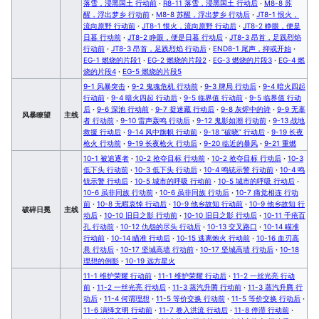
落雪，浸黑国土 行动前
·
R8-11 落雪，浸黑国土 行动后
·
M8-8 苏
醒，浮出梦乡 行动前
·
M8-8 苏醒，浮出梦乡 行动后
·
JT8-1 恨火，
流向原野 行动前
·
JT8-1 恨火，流向原野 行动后
·
JT8-2 睁眼，便是
日暮 行动前
·
JT8-2 睁眼，便是日暮 行动后
·
JT8-3 昂首，足践烈焰
行动前
·
JT8-3 昂首，足践烈焰 行动后
·
END8-1 尾声，抑或开始
·
EG-1 燃烧的片段1
·
EG-2 燃烧的片段2
·
EG-3 燃烧的片段3
·
EG-4 燃
烧的片段4
·
EG-5 燃烧的片段5
9-1 风暴突击
·
9-2 鬼魂危机 行动前
·
9-3 牌局 行动后
·
9-4 暗火四起
行动前
·
9-4 暗火四起 行动后
·
9-5 临界值 行动前
·
9-5 临界值 行动
后
·
9-6 深池 行动前
·
9-7 捉迷藏 行动后
·
9-8 灰烬中的诗
·
9-9 无辜
风暴瞭望
主线
者 行动前
·
9-10 雷声轰鸣 行动后
·
9-12 鬼影如潮 行动前
·
9-13 战地
救援 行动后
·
9-14 风中旗帜 行动前
·
9-18 “破晓” 行动后
·
9-19 长夜
枪火 行动前
·
9-19 长夜枪火 行动后
·
9-20 临近的暴风
·
9-21 重燃
10-1 被追逐者
·
10-2 抢夺目标 行动前
·
10-2 抢夺目标 行动后
·
10-3
低下头 行动前
·
10-3 低下头 行动后
·
10-4 鸣铳示警 行动前
·
10-4 鸣
铳示警 行动后
·
10-5 城市的呼吸 行动前
·
10-5 城市的呼吸 行动后
·
10-6 虽非同族 行动前
·
10-6 虽非同族 行动后
·
10-7 痛觉相连 行动
前
·
10-8 无暇哀悼 行动后
·
10-9 他乡故知 行动前
·
10-9 他乡故知 行
破碎日冕
主线
动后
·
10-10 旧日之影 行动前
·
10-10 旧日之影 行动后
·
10-11 千疮百
孔 行动前
·
10-12 仇怨的尽头 行动后
·
10-13 交叉路口
·
10-14 瞄准
行动前
·
10-14 瞄准 行动后
·
10-15 逃离炮火 行动前
·
10-16 血刃高
悬 行动后
·
10-17 坚城高墙 行动前
·
10-17 坚城高墙 行动后
·
10-18
理想的倒影
·
10-19 远方星火
11-1 维护荣耀 行动前
·
11-1 维护荣耀 行动后
·
11-2 一丝光亮 行动
前
·
11-2 一丝光亮 行动后
·
11-3 蒸汽升腾 行动前
·
11-3 蒸汽升腾 行
动后
·
11-4 何谓理想
·
11-5 等价交换 行动前
·
11-5 等价交换 行动后
·
11-6 演绎文明 行动前
·
11-7 卷入洪流 行动后
·
11-8 停滞 行动前
·