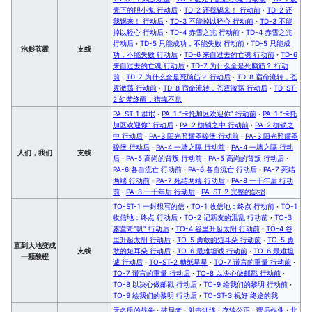
壳下的胆小鬼 行动后
·
TD-2 还我锅来！ 行动前
·
TD-2 还
我锅来！ 行动后
·
TD-3 不能掉以轻心 行动前
·
TD-3 不能
掉以轻心 行动后
·
TD-4 赤雪之兆 行动前
·
TD-4 赤雪之兆
行动后
·
TD-5 只能成功，不能失败 行动前
·
TD-5 只能成
泡影苍霆
支线
功，不能失败 行动后
·
TD-6 来自过去的亡魂 行动前
·
TD-6
来自过去的亡魂 行动后
·
TD-7 为什么全是死脑筋？ 行动
前
·
TD-7 为什么全是死脑筋？ 行动后
·
TD-8 宿命流转，苍
霆激荡 行动前
·
TD-8 宿命流转，苍霆激荡 行动后
·
TD-ST-
2 幻梦终醒，猎魂不息
PA-ST-1 群氓
·
PA-1 “卡托加区欢迎你” 行动前
·
PA-1 “卡托
加区欢迎你” 行动后
·
PA-2 枷锁之中 行动前
·
PA-2 枷锁之
中 行动后
·
PA-3 阳光照耀圣骏堡 行动前
·
PA-3 阳光照耀圣
骏堡 行动后
·
PA-4 一墙之隔 行动前
·
PA-4 一墙之隔 行动
人们，我们
支线
后
·
PA-5 高尚的背叛 行动前
·
PA-5 高尚的背叛 行动后
·
PA-6 各自流亡 行动前
·
PA-6 各自流亡 行动后
·
PA-7 死结
两端 行动前
·
PA-7 死结两端 行动后
·
PA-8 一千年后 行动
前
·
PA-8 一千年后 行动后
·
PA-ST-2 完整的缺损
TO-ST-1 一封想写的信
·
TO-1 收信地：终点 行动前
·
TO-1
收信地：终点 行动后
·
TO-2 记新友的混乱 行动前
·
TO-3
露营奇“叽” 行动后
·
TO-4 谷里升起太阳 行动前
·
TO-4 谷
里升起太阳 行动后
·
TO-5 勇敢的短耳朵 行动前
·
TO-5 勇
直到大地变成
支线
敢的短耳朵 行动后
·
TO-6 最难坦诚 行动前
·
TO-6 最难坦
一颗酸橙
诚 行动后
·
TO-ST-2 糖纸星星
·
TO-7 谎言的重量 行动前
·
TO-7 谎言的重量 行动后
·
TO-8 以决心做邮戳 行动前
·
TO-8 以决心做邮戳 行动后
·
TO-9 绘我们的黎明 行动前
·
TO-9 绘我们的黎明 行动后
·
TO-ST-3 祝好 终途的我
无名氏的战争
·
破局者
·
射击训练
·
存续公正
·
课后作业
·
北