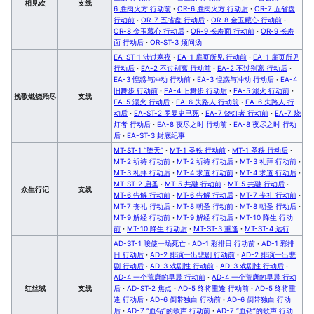
相见欢
支线
6 胜肉火方 行动前
·
OR-6 胜肉火方 行动后
·
OR-7 五省盘
行动前
·
OR-7 五省盘 行动后
·
OR-8 金玉藏心 行动前
·
OR-8 金玉藏心 行动后
·
OR-9 长寿面 行动前
·
OR-9 长寿
面 行动后
·
OR-ST-3 须问汤
EA-ST-1 涉过寒夜
·
EA-1 扉页所见 行动前
·
EA-1 扉页所见
行动后
·
EA-2 不过别离 行动前
·
EA-2 不过别离 行动后
·
EA-3 惶惑与冲动 行动前
·
EA-3 惶惑与冲动 行动后
·
EA-4
旧舞步 行动前
·
EA-4 旧舞步 行动后
·
EA-5 溺火 行动前
·
挽歌燃烧殆尽
支线
EA-5 溺火 行动后
·
EA-6 失路人 行动前
·
EA-6 失路人 行
动后
·
EA-ST-2 罗曼史已死
·
EA-7 烧灯者 行动前
·
EA-7 烧
灯者 行动后
·
EA-8 夜尽之时 行动前
·
EA-8 夜尽之时 行动
后
·
EA-ST-3 封底纪事
MT-ST-1 “堕天”
·
MT-1 圣秩 行动前
·
MT-1 圣秩 行动后
·
MT-2 祈祷 行动前
·
MT-2 祈祷 行动后
·
MT-3 礼拜 行动前
·
MT-3 礼拜 行动后
·
MT-4 求道 行动前
·
MT-4 求道 行动后
·
MT-ST-2 启圣
·
MT-5 共融 行动前
·
MT-5 共融 行动后
·
众生行记
支线
MT-6 告解 行动前
·
MT-6 告解 行动后
·
MT-7 丧礼 行动前
·
MT-7 丧礼 行动后
·
MT-8 朝圣 行动前
·
MT-8 朝圣 行动后
·
MT-9 解经 行动前
·
MT-9 解经 行动后
·
MT-10 降生 行动
前
·
MT-10 降生 行动后
·
MT-ST-3 重逢
·
MT-ST-4 远行
AD-ST-1 唆使一场死亡
·
AD-1 彩排日 行动前
·
AD-1 彩排
日 行动后
·
AD-2 排演一出悲剧 行动前
·
AD-2 排演一出悲
剧 行动后
·
AD-3 戏剧性 行动前
·
AD-3 戏剧性 行动后
·
AD-4 一个荒唐的早晨 行动前
·
AD-4 一个荒唐的早晨 行动
红丝绒
支线
后
·
AD-ST-2 焦点
·
AD-5 终将重逢 行动前
·
AD-5 终将重
逢 行动后
·
AD-6 倒带独白 行动前
·
AD-6 倒带独白 行动
后
·
AD-7 “血钻”的歌声 行动前
·
AD-7 “血钻”的歌声 行动