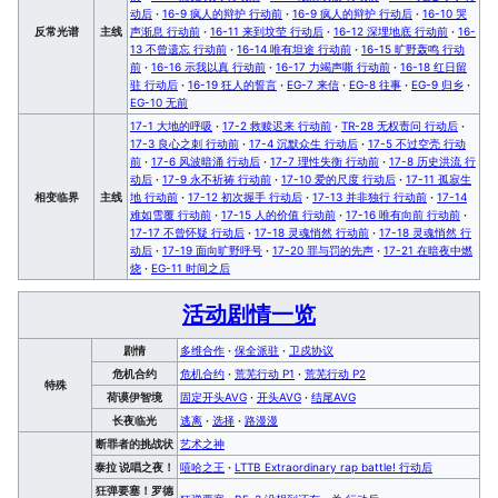
动后
·
16-9 疯人的辩护 行动前
·
16-9 疯人的辩护 行动后
·
16-10 哭
反常光谱
主线
声渐息 行动前
·
16-11 来到坟茔 行动后
·
16-12 深埋地底 行动前
·
16-
13 不曾遗忘 行动前
·
16-14 唯有坦途 行动前
·
16-15 旷野轰鸣 行动
前
·
16-16 示我以真 行动前
·
16-17 力竭声嘶 行动前
·
16-18 红日留
驻 行动后
·
16-19 狂人的誓言
·
EG-7 来信
·
EG-8 往事
·
EG-9 归乡
·
EG-10 无前
17-1 大地的呼吸
·
17-2 救赎迟来 行动前
·
TR-28 无权责问 行动后
·
17-3 良心之刺 行动前
·
17-4 沉默众生 行动后
·
17-5 不过空壳 行动
前
·
17-6 风波暗涌 行动后
·
17-7 理性失衡 行动前
·
17-8 历史洪流 行
动后
·
17-9 永不祈祷 行动前
·
17-10 爱的尺度 行动后
·
17-11 孤寂生
相变临界
主线
地 行动前
·
17-12 初次握手 行动后
·
17-13 并非独行 行动前
·
17-14
难如雪覆 行动前
·
17-15 人的价值 行动前
·
17-16 唯有向前 行动前
·
17-17 不曾怀疑 行动后
·
17-18 灵魂悄然 行动前
·
17-18 灵魂悄然 行
动后
·
17-19 面向旷野呼号
·
17-20 罪与罚的先声
·
17-21 在暗夜中燃
烧
·
EG-11 时间之后
活动剧情一览
剧情
多维合作
·
保全派驻
·
卫戍协议
危机合约
危机合约
·
荒芜行动 P1
·
荒芜行动 P2
特殊
荷谟伊智境
固定开头AVG
·
开头AVG
·
结尾AVG
长夜临光
逃离
·
选择
·
路漫漫
断罪者的挑战状
艺术之神
泰拉 说唱之夜！
嘻哈之王
·
LTTB Extraordinary rap battle! 行动后
狂弹要塞！罗德