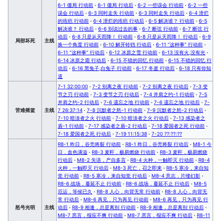
6-1 僵局 行动前
·
6-1 僵局 行动后
·
6-2 一些误会 行动前
·
6-2 一些
误会 行动后
·
6-3 同时走失 行动前
·
6-3 同时走失 行动后
·
6-4 溃烂
的疮疤 行动前
·
6-4 溃烂的疮疤 行动后
·
6-5 解决谁？ 行动前
·
6-5
解决谁？ 行动后
·
6-6 别说过去的事
·
6-7 断弦 行动前
·
6-7 断弦 行
动后
·
6-8 只是从天而降！ 行动前
·
6-8 只是从天而降！ 行动后
·
6-9
局部坏死
主线
换一个角度 行动前
·
6-10 解开铃铛 行动后
·
6-11 “这种事” 行动前
·
6-11 “这种事” 行动后
·
6-12 冰原之雪 行动前
·
6-13 没有火,没有光
·
6-14 冰原之霜 行动后
·
6-15 不错的回忆 行动前
·
6-15 不错的回忆 行
动后
·
6-16 黑兔子,白兔子 行动前
·
6-17 冬逝 行动后
·
6-18 只有你知
道
7-1 32:00:00
·
7-2 别离之夜 行动前
·
7-2 别离之夜 行动后
·
7-3 变
节之刃 行动前
·
7-3 变节之刃 行动后
·
7-4 并肩之约-1 行动前
·
7-5
并肩之约-2 行动后
·
7-6 遗忘之地 行动前
·
7-6 遗忘之地 行动后
·
7-
苦难摇篮
主线
7 26:37:14
·
7-8 沉默者之怒-1 行动前
·
7-9 沉默者之怒-2 行动后
·
7-10 暗淡者之火 行动前
·
7-10 暗淡者之火 行动后
·
7-13 感染者之
盾-1 行动前
·
7-17 感染者之盾-2 行动后
·
7-18 爱国者之死 行动前
·
7-18 爱国者之死 行动后
·
7-19 11:15:38
·
7-20 ??:??:??
R8-1 昨日，谷壳将裂 行动前
·
R8-1 昨日，谷壳将裂 行动后
·
M8-1 今
日，血色满溢
·
R8-3 麦秆，极易燃烧 行动前
·
R8-3 麦秆，极易燃烧
行动后
·
M8-2 失语，产自多言
·
R8-4 火种，一触即灭 行动前
·
R8-4
火种，一触即灭 行动后
·
M8-3 死亡，召之即来
·
R8-5 寒冷，来自知
觉 行动前
·
R8-5 寒冷，来自知觉 行动后
·
M8-4 意志，片缕幻影
·
R8-6 战场，蔓延不止 行动前
·
R8-6 战场，蔓延不止 行动后
·
M8-5
厄运，等候已久
·
R8-8 人心，向背无常 行动前
·
R8-8 人心，向背无
常 行动后
·
M8-6 再见，只为再见 行动前
·
M8-6 再见，只为再见 行
怒号光明
主线
动后
·
R8-9 相逢，总是离别 行动前
·
R8-9 相逢，总是离别 行动后
·
M8-7 恶言，报应不爽 行动前
·
M8-7 恶言，报应不爽 行动后
·
R8-11