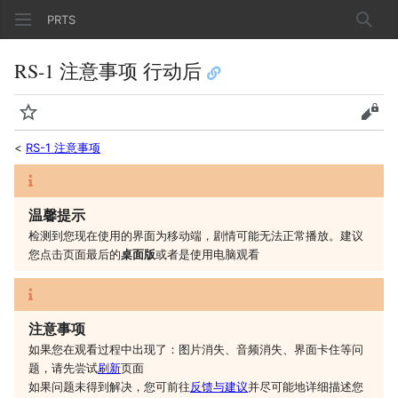
PRTS
搜索
RS-1 注意事项 行动后
监视
查看
<
RS-1 注意事项
温馨提示
检测到您现在使用的界面为移动端，剧情可能无法正常播放。建议
您
点击页面最后的
桌面版
或者是
使用电脑观看
注意事项
如果您在观看过程中出现了：图片消失、音频消失、界面卡住等问
题，请先尝试
刷新
页面
如果问题未得到解决，您可前往
反馈与建议
并尽可能地详细描述您