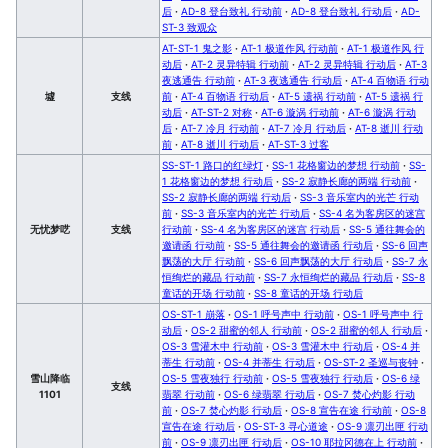
后
·
AD-8 登台致礼 行动前
·
AD-8 登台致礼 行动后
·
AD-
ST-3 致观众
AT-ST-1 鬼之影
·
AT-1 极道作风 行动前
·
AT-1 极道作风 行
动后
·
AT-2 灵异特辑 行动前
·
AT-2 灵异特辑 行动后
·
AT-3
夜逃通告 行动前
·
AT-3 夜逃通告 行动后
·
AT-4 百物语 行动
墟
支线
前
·
AT-4 百物语 行动后
·
AT-5 遗祸 行动前
·
AT-5 遗祸 行
动后
·
AT-ST-2 对称
·
AT-6 漩涡 行动前
·
AT-6 漩涡 行动
后
·
AT-7 冷月 行动前
·
AT-7 冷月 行动后
·
AT-8 逝川 行动
前
·
AT-8 逝川 行动后
·
AT-ST-3 过客
SS-ST-1 路口的红绿灯
·
SS-1 花格窗边的梦想 行动前
·
SS-
1 花格窗边的梦想 行动后
·
SS-2 寂静长廊的两端 行动前
·
SS-2 寂静长廊的两端 行动后
·
SS-3 音乐室内的光芒 行动
前
·
SS-3 音乐室内的光芒 行动后
·
SS-4 名为客房区的迷宫
无忧梦呓
支线
行动前
·
SS-4 名为客房区的迷宫 行动后
·
SS-5 通往舞会的
邀请函 行动前
·
SS-5 通往舞会的邀请函 行动后
·
SS-6 回声
飘荡的大厅 行动前
·
SS-6 回声飘荡的大厅 行动后
·
SS-7 永
恒绚烂的藏品 行动前
·
SS-7 永恒绚烂的藏品 行动后
·
SS-8
童话的开场 行动前
·
SS-8 童话的开场 行动后
OS-ST-1 崩落
·
OS-1 呼号声中 行动前
·
OS-1 呼号声中 行
动后
·
OS-2 甜蜜的邻人 行动前
·
OS-2 甜蜜的邻人 行动后
·
OS-3 雪灌木中 行动前
·
OS-3 雪灌木中 行动后
·
OS-4 并
蒂生 行动前
·
OS-4 并蒂生 行动后
·
OS-ST-2 圣巡与丧钟
·
雪山降临
OS-5 雪夜独行 行动前
·
OS-5 雪夜独行 行动后
·
OS-6 绿
支线
1101
翡翠 行动前
·
OS-6 绿翡翠 行动后
·
OS-7 焚心灼影 行动
前
·
OS-7 焚心灼影 行动后
·
OS-8 宣告在途 行动前
·
OS-8
宣告在途 行动后
·
OS-ST-3 寻心道途
·
OS-9 凛刃出匣 行动
前
·
OS-9 凛刃出匣 行动后
·
OS-10 耶拉冈德在上 行动前
·