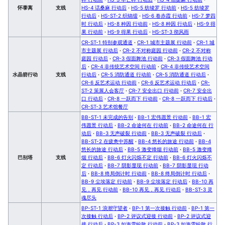
怀黍离
支线
HS-4 话桑麻 行动后
·
HS-5 纺绫罗 行动前
·
HS-5 纺绫罗
行动后
·
HS-ST-2 织锦缎
·
HS-6 卷赤霞 行动前
·
HS-7 梦四
时 行动后
·
HS-8 种因 行动前
·
HS-8 种因 行动后
·
HS-9 得
果 行动前
·
HS-9 得果 行动后
·
HS-ST-3 彻风雨
CR-ST-1 特别参观通道
·
CR-1 城市主题展 行动前
·
CR-1 城
市主题展 行动后
·
CR-2 不对称庭园 行动前
·
CR-2 不对称
庭园 行动后
·
CR-3 假面舞池 行动前
·
CR-3 假面舞池 行动
后
·
CR-4 非传统艺术空间 行动前
·
CR-4 非传统艺术空间
水晶箭行动
支线
行动后
·
CR-5 消防通道 行动前
·
CR-5 消防通道 行动后
·
CR-6 反艺术运动 行动前
·
CR-6 反艺术运动 行动后
·
CR-
ST-2 策展人会客厅
·
CR-7 安全出口 行动前
·
CR-7 安全出
口 行动后
·
CR-8 一跃而下 行动前
·
CR-8 一跃而下 行动后
·
CR-ST-3 艺术馆餐厅
BB-ST-1 未完成的告别
·
BB-1 宏伟愿景 行动前
·
BB-1 宏
伟愿景 行动后
·
BB-2 命途何在 行动前
·
BB-2 命途何在 行
动后
·
BB-3 无声破裂 行动前
·
BB-3 无声破裂 行动后
·
BB-ST-2 在疲惫中苏醒
·
BB-4 悠长的旅途 行动前
·
BB-4
悠长的旅途 行动后
·
BB-5 激变烽烟 行动前
·
BB-5 激变烽
巴别塔
支线
烟 行动后
·
BB-6 灯火闪烁不定 行动前
·
BB-6 灯火闪烁不
定 行动后
·
BB-7 阴影显现 行动前
·
BB-7 阴影显现 行动
后
·
BB-8 终局倒计时 行动前
·
BB-8 终局倒计时 行动后
·
BB-9 尘埃落定 行动前
·
BB-9 尘埃落定 行动后
·
BB-10 再
见，再见 行动前
·
BB-10 再见，再见 行动后
·
BB-ST-3 灵
魂尽头
BP-ST-1 浪潮守望者
·
BP-1 第一次接触 行动前
·
BP-1 第一
次接触 行动后
·
BP-2 评议式迎接 行动前
·
BP-2 评议式迎
接 行动后
·
BP-3 如海雪纷散 行动前
·
BP-3 如海雪纷散 行