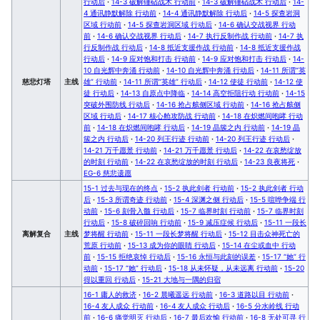
行动后
·
14-3 破解锤砧战术 行动前
·
14-3 破解锤砧战术 行动后
·
14-
4 通讯静默解除 行动前
·
14-4 通讯静默解除 行动后
·
14-5 探查岩洞
区域 行动前
·
14-5 探查岩洞区域 行动后
·
14-6 确认交战视界 行动
前
·
14-6 确认交战视界 行动后
·
14-7 执行反制作战 行动前
·
14-7 执
行反制作战 行动后
·
14-8 抵近支援作战 行动前
·
14-8 抵近支援作战
行动后
·
14-9 应对饱和打击 行动前
·
14-9 应对饱和打击 行动后
·
14-
10 自光辉中奔涌 行动前
·
14-10 自光辉中奔涌 行动后
·
14-11 所谓“英
慈悲灯塔
主线
雄” 行动前
·
14-11 所谓“英雄” 行动后
·
14-12 使徒 行动前
·
14-12 使
徒 行动后
·
14-13 自原点中降临
·
14-14 高空拒阻行动 行动前
·
14-15
突破外围防线 行动后
·
14-16 抢占舷侧区域 行动前
·
14-16 抢占舷侧
区域 行动后
·
14-17 核心舱攻防战 行动前
·
14-18 在炽燃间咆哮 行动
前
·
14-18 在炽燃间咆哮 行动后
·
14-19 晶簇之内 行动前
·
14-19 晶
簇之内 行动后
·
14-20 列王行迹 行动前
·
14-20 列王行迹 行动后
·
14-21 万千愿景 行动前
·
14-21 万千愿景 行动后
·
14-22 在哀愁绽放
的时刻 行动前
·
14-22 在哀愁绽放的时刻 行动后
·
14-23 良夜将死
·
EG-6 慈悲遗愿
15-1 过去与现在的终点
·
15-2 执此剑者 行动前
·
15-2 执此剑者 行动
后
·
15-3 所谓奇迹 行动前
·
15-4 深渊之侧 行动后
·
15-5 喧哗争端 行
动前
·
15-6 刻骨入髓 行动后
·
15-7 临界时刻 行动前
·
15-7 临界时刻
行动后
·
15-8 破碎回响 行动前
·
15-9 减压症候 行动后
·
15-11 一段长
离解复合
主线
梦将醒 行动前
·
15-11 一段长梦将醒 行动后
·
15-12 目击众神死亡的
荒原 行动前
·
15-13 成为你的眼睛 行动后
·
15-14 在尘或血中 行动
前
·
15-15 拒绝哀悼 行动后
·
15-16 永恒与此刻的误差
·
15-17 “她” 行
动前
·
15-17 “她” 行动后
·
15-18 从未怀疑，从未远离 行动前
·
15-20
得以重回 行动后
·
15-21 大地与一隅的归宿
16-1 庸人的救济
·
16-2 晨曦遥远 行动前
·
16-3 道路以目 行动前
·
16-4 友人成众 行动前
·
16-4 友人成众 行动后
·
16-5 分水岭线 行动
前
·
16-6 痛觉明灭 行动后
·
16-7 最后欢愉 行动前
·
16-8 无处可寻 行