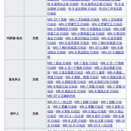
RI-8 嘉维尔之拳 行动前
·
RI-8 嘉维尔之拳 行动后
·
RI-9 走
出密林 行动前
·
RI-9 走出密林 行动后
·
RI-EX-1 声东击西
行动后
MN-ST-1 亮相
·
MN-1 艾伦精选 行动前
·
MN-1 艾伦精选
行动后
·
MN-2 呼啸守卫 行动前
·
MN-2 呼啸守卫 行动后
·
MN-3 玫瑰报业 行动前
·
MN-3 玫瑰报业 行动后
·
MN-4 辉
煌盾工业 行动前
·
MN-4 辉煌盾工业 行动后
·
MN-5 斯沃玛
玛莉娅·临光
支线
食品 行动前
·
MN-5 斯沃玛食品 行动后
·
MN-6 蓝耳酒窖
行动前
·
MN-6 蓝耳酒窖 行动后
·
MN-7 梅什科集团 行动
前
·
MN-7 梅什科集团 行动后
·
MN-ST-2 酒杯
·
MN-8 商
业联合 行动前
·
MN-8 商业联合 行动后
·
MN-ST-3 缄默启
程
MB-1 密会 行动前
·
MB-1 密会 行动后
·
MB-2 另一个视角
行动前
·
MB-2 另一个视角 行动后
·
MB-3 首次遇袭 行动
前
·
MB-3 首次遇袭 行动后
·
MB-ST-1 邀请
·
MB-4 勇敢，
莽撞 行动前
·
MB-4 勇敢，莽撞 行动后
·
MB-5 危险交易 行
孤岛风云
支线
动前
·
MB-5 危险交易 行动后
·
MB-6 制定计划 行动前
·
MB-6 制定计划 行动后
·
MB-7 背叛 行动前
·
MB-7 背叛 行
动后
·
MB-8 激战之末 行动前
·
MB-8 激战之末 行动后
·
MB-ST-2 正确的代价
WR-ST-1 一钳之恩
·
WR-1 初醒 行动前
·
WR-1 初醒 行动
后
·
WR-2 墨魉 行动前
·
WR-2 墨魉 行动后
·
WR-4 掌柜 行
动前
·
WR-4 掌柜 行动后
·
WR-5 拙山 行动前
·
WR-5 拙山
画中人
支线
行动后
·
WR-ST-2 一日之祸
·
WR-6 画中 行动前
·
WR-6 画
中 行动后
·
WR-8 大梦 行动前
·
WR-8 大梦 行动后
·
WR-10
夕 行动前
·
WR-10 夕 行动后
·
WR-ST-3 一问之答