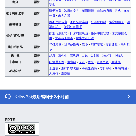
春分
剧情
寒山
沉于冰寒
·
冰原的女儿
·
树影幢幢
·
自然的启示
·
归乡
·
终有
眠于树影之中
剧情
一日
·
未见之景
盖不住的锅盖
·
不回头的车辙
·
狂奔的瓶树
·
落定的锤子
·
咧
去咧嘴谷
剧情
嘴的矿井
·
被踩住的影子
如烟花般坠地
·
归来时的街道
·
披床单的怪物
·
未完成的态
熔炉“还魂”记
剧情
度
·
女巫与下午茶
·
罐头里有什么
寻灯续昼
·
到乌萨斯去
·
错身
·
河畔航船
·
腐败终息
·
未明启
我们明日见
剧情
示
镜中集
剧情
胡君
·
蒲先生
·
石头记
·
白锦
·
失剑客
·
凌绝顶
·
小镇志
十字路口
剧情
红酒谋杀案
·
生意经
·
见证
·
撞车
·
未至之音
·
新秩序
土壤病
·
退行性猎犬病
·
香蕉出血热
·
专性寄生
·
热病与城
·
丛林症结
剧情
大流行
·
漫游症
KrliovBot
最后编辑于2小时前
PRTS