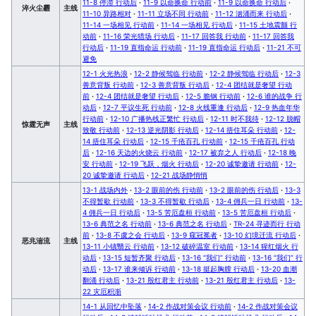
11-8 停滞 行动后
·
11-9 以命换命 行动前
·
11-9 以命换命 行动后
·
淬火尘霾
主线
11-10 异路相对
·
11-11 立场不同 行动前
·
11-12 汹涌而来 行动后
·
11-14 一场相见 行动前
·
11-14 一场相见 行动后
·
11-15 土地震颤 行
动前
·
11-16 荣光猎场 行动后
·
11-17 回答我 行动前
·
11-17 回答我
行动后
·
11-19 直指命运 行动前
·
11-19 直指命运 行动后
·
11-21 不可
避免
12-1 火光热浪
·
12-2 静候驾临 行动前
·
12-2 静候驾临 行动后
·
12-3
善意背叛 行动前
·
12-3 善意背叛 行动后
·
12-4 团结就是奢望 行动
前
·
12-4 团结就是奢望 行动后
·
12-5 脆钢 行动前
·
12-6 谁的战争 行
动后
·
12-7 平议生死 行动前
·
12-8 火线重逢 行动后
·
12-9 热血年华
行动前
·
12-10 广播热线正繁忙 行动后
·
12-11 时不我待
·
12-12 脱帽
惊霆无声
主线
致敬 行动前
·
12-13 逆光阴影 行动后
·
12-14 捂住耳朵 行动前
·
12-
14 捂住耳朵 行动后
·
12-15 千疮百孔 行动前
·
12-15 千疮百孔 行动
后
·
12-16 天边的火烧云 行动前
·
12-17 被弃之人 行动后
·
12-18 晚
安 行动前
·
12-19 飞跃，烟火 行动后
·
12-20 诚挚邀请 行动前
·
12-
20 诚挚邀请 行动后
·
12-21 战场静悄悄
13-1 战场内外
·
13-2 眼前的伤 行动前
·
13-2 眼前的伤 行动后
·
13-3
不得暂歇 行动前
·
13-3 不得暂歇 行动后
·
13-4 佣兵一日 行动前
·
13-
4 佣兵一日 行动后
·
13-5 苦厄盘桓 行动前
·
13-5 苦厄盘桓 行动后
·
13-6 典范之名 行动前
·
13-6 典范之名 行动后
·
TR-24 寻迹而行 行动
前
·
13-8 不虞之会 行动后
·
13-9 窥冠冕者
·
13-10 幻境迁流 行动后
·
恶兆湍流
主线
13-11 小镇翳云 行动前
·
13-12 破碎温室 行动前
·
13-14 猩红烟火 行
动后
·
13-15 短暂齐聚 行动后
·
13-16 “我们” 行动前
·
13-16 “我们” 行
动后
·
13-17 谁来倾诉 行动前
·
13-18 挺起胸膛 行动后
·
13-20 血潮
翻涌 行动后
·
13-21 殷红君主 行动前
·
13-21 殷红君主 行动后
·
13-
22 灾厄积渐
14-1 从回忆中坠落
·
14-2 作战对策会议 行动前
·
14-2 作战对策会议