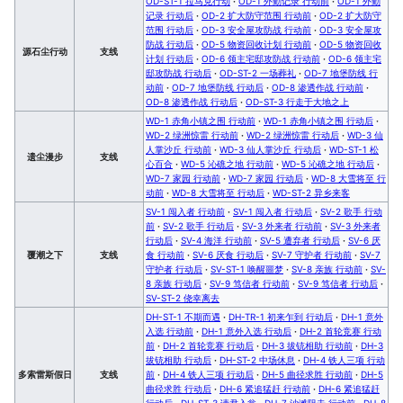
OD-ST-1 拉马克行动
·
OD-1 外勤记录 行动前
·
OD-1 外勤
记录 行动后
·
OD-2 扩大防守范围 行动前
·
OD-2 扩大防守
范围 行动后
·
OD-3 安全屋攻防战 行动前
·
OD-3 安全屋攻
防战 行动后
·
OD-5 物资回收计划 行动前
·
OD-5 物资回收
源石尘行动
支线
计划 行动后
·
OD-6 领主宅邸攻防战 行动前
·
OD-6 领主宅
邸攻防战 行动后
·
OD-ST-2 一场葬礼
·
OD-7 地堡防线 行
动前
·
OD-7 地堡防线 行动后
·
OD-8 渗透作战 行动前
·
OD-8 渗透作战 行动后
·
OD-ST-3 行走于大地之上
WD-1 赤角小镇之围 行动前
·
WD-1 赤角小镇之围 行动后
·
WD-2 绿洲惊雷 行动前
·
WD-2 绿洲惊雷 行动后
·
WD-3 仙
人掌沙丘 行动前
·
WD-3 仙人掌沙丘 行动后
·
WD-ST-1 松
遗尘漫步
支线
心百合
·
WD-5 沁礁之地 行动前
·
WD-5 沁礁之地 行动后
·
WD-7 家园 行动前
·
WD-7 家园 行动后
·
WD-8 大雪将至 行
动前
·
WD-8 大雪将至 行动后
·
WD-ST-2 异乡来客
SV-1 闯入者 行动前
·
SV-1 闯入者 行动后
·
SV-2 歌手 行动
前
·
SV-2 歌手 行动后
·
SV-3 外来者 行动前
·
SV-3 外来者
行动后
·
SV-4 海洋 行动前
·
SV-5 遭弃者 行动后
·
SV-6 厌
覆潮之下
支线
食 行动前
·
SV-6 厌食 行动后
·
SV-7 守护者 行动前
·
SV-7
守护者 行动后
·
SV-ST-1 唤醒噩梦
·
SV-8 亲族 行动前
·
SV-
8 亲族 行动后
·
SV-9 笃信者 行动前
·
SV-9 笃信者 行动后
·
SV-ST-2 侥幸离去
DH-ST-1 不期而遇
·
DH-TR-1 初来乍到 行动后
·
DH-1 意外
入选 行动前
·
DH-1 意外入选 行动后
·
DH-2 首轮竞赛 行动
前
·
DH-2 首轮竞赛 行动后
·
DH-3 拔铳相助 行动前
·
DH-3
拔铳相助 行动后
·
DH-ST-2 中场休息
·
DH-4 铁人三项 行动
多索雷斯假日
支线
前
·
DH-4 铁人三项 行动后
·
DH-5 曲径求胜 行动前
·
DH-5
曲径求胜 行动后
·
DH-6 紧追猛赶 行动前
·
DH-6 紧追猛赶
行动后
·
DH-ST-3 请君入瓮
·
DH-7 沙滩阻击 行动前
·
DH-8