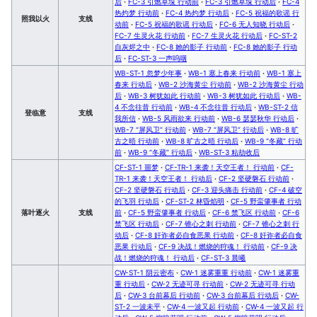
后
·
FC-3 引燃草垛 行动前
·
FC-3 引燃草垛 行动后
·
FC-4
热灼梦 行动前
·
FC-4 热灼梦 行动后
·
FC-5 祝福的歌谣 行
照我以火
支线
动前
·
FC-5 祝福的歌谣 行动后
·
FC-6 无人知晓 行动后
·
FC-7 生灵火花 行动前
·
FC-7 生灵火花 行动后
·
FC-ST-2
自灰烬之中
·
FC-8 她的影子 行动前
·
FC-8 她的影子 行动
后
·
FC-ST-3 一声呜咽
WB-ST-1 忽梦少年事
·
WB-1 塞上春来 行动前
·
WB-1 塞上
春来 行动后
·
WB-2 沙海黄尘 行动前
·
WB-2 沙海黄尘 行动
后
·
WB-3 树犹如此 行动前
·
WB-3 树犹如此 行动后
·
WB-
4 不念往昔 行动前
·
WB-4 不念往昔 行动后
·
WB-ST-2 信
登临意
支线
我所信
·
WB-5 风雨欲来 行动前
·
WB-6 瑟瑟秋华 行动后
·
WB-7 “屏风卫” 行动前
·
WB-7 “屏风卫” 行动后
·
WB-8 旷
古之晤 行动前
·
WB-8 旷古之晤 行动后
·
WB-9 “冬藏” 行动
前
·
WB-9 “冬藏” 行动后
·
WB-ST-3 粘劫收后
CF-ST-1 噩梦
·
CF-TR-1 来袭！天空王者！ 行动前
·
CF-
TR-1 来袭！天空王者！ 行动后
·
CF-2 坚硬磐石 行动前
·
CF-2 坚硬磐石 行动后
·
CF-3 迎头痛击 行动前
·
CF-4 破空
的飞羽 行动后
·
CF-ST-2 林昏焰明
·
CF-5 野蛮肇事者 行动
落叶逐火
支线
前
·
CF-5 野蛮肇事者 行动后
·
CF-6 禁飞区 行动前
·
CF-6
禁飞区 行动后
·
CF-7 锥心之刺 行动前
·
CF-7 锥心之刺 行
动后
·
CF-8 奸诈者必自食恶果 行动前
·
CF-8 奸诈者必自食
恶果 行动后
·
CF-9 决战！燃烧的狩魂！ 行动前
·
CF-9 决
战！燃烧的狩魂！ 行动后
·
CF-ST-3 晨曦
CW-ST-1 阴云密布
·
CW-1 迷雾重重 行动前
·
CW-1 迷雾重
重 行动后
·
CW-2 无迹可寻 行动前
·
CW-2 无迹可寻 行动
后
·
CW-3 台前幕后 行动前
·
CW-3 台前幕后 行动后
·
CW-
ST-2 一波未平
·
CW-4 一波又起 行动前
·
CW-4 一波又起 行