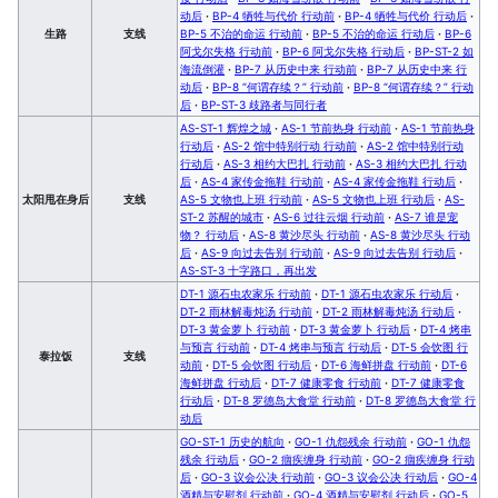
动后
·
BP-4 牺牲与代价 行动前
·
BP-4 牺牲与代价 行动后
·
生路
支线
BP-5 不治的命运 行动前
·
BP-5 不治的命运 行动后
·
BP-6
阿戈尔失格 行动前
·
BP-6 阿戈尔失格 行动后
·
BP-ST-2 如
海流倒灌
·
BP-7 从历史中来 行动前
·
BP-7 从历史中来 行
动后
·
BP-8 “何谓存续？” 行动前
·
BP-8 “何谓存续？” 行动
后
·
BP-ST-3 歧路者与同行者
AS-ST-1 辉煌之城
·
AS-1 节前热身 行动前
·
AS-1 节前热身
行动后
·
AS-2 馆中特别行动 行动前
·
AS-2 馆中特别行动
行动后
·
AS-3 相约大巴扎 行动前
·
AS-3 相约大巴扎 行动
后
·
AS-4 家传金拖鞋 行动前
·
AS-4 家传金拖鞋 行动后
·
太阳甩在身后
支线
AS-5 文物也上班 行动前
·
AS-5 文物也上班 行动后
·
AS-
ST-2 苏醒的城市
·
AS-6 过往云烟 行动前
·
AS-7 谁是宠
物？ 行动后
·
AS-8 黄沙尽头 行动前
·
AS-8 黄沙尽头 行动
后
·
AS-9 向过去告别 行动前
·
AS-9 向过去告别 行动后
·
AS-ST-3 十字路口，再出发
DT-1 源石虫农家乐 行动前
·
DT-1 源石虫农家乐 行动后
·
DT-2 雨林解毒炖汤 行动前
·
DT-2 雨林解毒炖汤 行动后
·
DT-3 黄金萝卜 行动前
·
DT-3 黄金萝卜 行动后
·
DT-4 烤串
与预言 行动前
·
DT-4 烤串与预言 行动后
·
DT-5 会饮图 行
泰拉饭
支线
动前
·
DT-5 会饮图 行动后
·
DT-6 海鲜拼盘 行动前
·
DT-6
海鲜拼盘 行动后
·
DT-7 健康零食 行动前
·
DT-7 健康零食
行动后
·
DT-8 罗德岛大食堂 行动前
·
DT-8 罗德岛大食堂 行
动后
GO-ST-1 历史的航向
·
GO-1 仇怨残余 行动前
·
GO-1 仇怨
残余 行动后
·
GO-2 痼疾缠身 行动前
·
GO-2 痼疾缠身 行动
后
·
GO-3 议会公决 行动前
·
GO-3 议会公决 行动后
·
GO-4
酒精与安慰剂 行动前
·
GO-4 酒精与安慰剂 行动后
·
GO-5