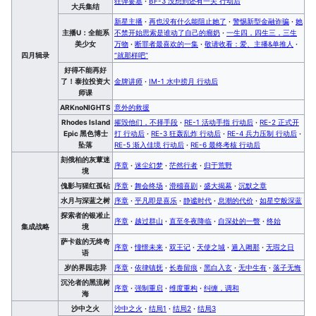
狂弹要塞
·
BF-3 没想到还有一关 行动后
大兵集结
新星主播
·
再也没有什么能阻止她了
·
警惕新型金融诈骗
·
她
主播U：全能系
不禁开始思索是谁动了自己的瘤奶
·
一生四，四生三，三生
美少女
万物
·
断罪者最喜欢的一集
·
敬请收看：爱、主播&单推人
·
四月辑录
“就那样吧”
好得不能再好
了！泰拉投资大
金牌讲师
·
IM-1 水中捞月 行动后
师课
ARKnoNIGHTS
意外的救援
Rhodes Island
摧毁他们，不择手段
·
RE-1 活动手指 行动后
·
RE-2 正式开
Epic 黑色博士
打 行动后
·
RE-3 狂轰乱炸 行动后
·
RE-4 兵力压制 行动后
·
坠落
RE-5 渐入佳境 行动后
·
RE-6 最终考核 行动后
刻俄柏的灰蕈迷
序章
·
迷尘幻梦
·
茫然行者
·
归于荒野
境
傀影与猩红孤钻
序章
·
舞会终场
·
滑稽喜剧
·
盛大揭幕
·
沉默之章
水月与深蓝之树
序章
·
平凡即是喜乐
·
静谧时代
·
息潮的代价
·
如星空般深蓝
探索者的银凇止
序章
·
越过群山
·
直至冬夜降临
·
自深处的一瞥
·
终始
集成战略
境
萨卡兹的无终奇
序章
·
憧憬未来
·
双王记
·
天使之城
·
遁入阇那
·
无瑕之日
语
岁的界园志异
序章
·
依律镇抚
·
长卷留痕
·
黑白入玄
·
无中生有
·
落子无悔
沉沦者的黑流树
序章
·
强制重启
·
维度重构
·
纠缠，调和
海
沙中之火
沙中之火
·
结局1
·
结局2
·
结局3