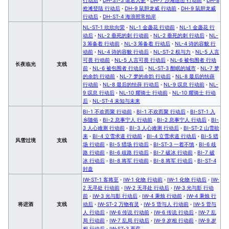
抢滩登陆 行动后
·
DH-9 鼠胆龙威 行动前
·
DH-9 鼠胆龙威
行动后
·
DH-ST-4 海浪照常拍岸
NL-ST-1 欣欣向荣
·
NL-1 金盏花 行动前
·
NL-1 金盏花 行
动后
·
NL-2 垂死的刺 行动前
·
NL-2 垂死的刺 行动后
·
NL-
3 筹备着 行动前
·
NL-3 筹备着 行动后
·
NL-4 诗的容貌 行
动前
·
NL-4 诗的容貌 行动后
·
NL-ST-2 权与力
·
NL-5 人言
可畏 行动前
·
NL-5 人言可畏 行动后
·
NL-6 被包围者 行动
长夜临光
支线
前
·
NL-6 被包围者 行动后
·
NL-ST-3 酣眠的城市
·
NL-7 梦
的余韵 行动前
·
NL-7 梦的余韵 行动后
·
NL-8 最后的怯薛
行动前
·
NL-8 最后的怯薛 行动后
·
NL-9 叹息 行动前
·
NL-
9 叹息 行动后
·
NL-10 耀骑士 行动前
·
NL-10 耀骑士 行动
后
·
NL-ST-4 未知与未来
BI-1 不欢而聚 行动前
·
BI-1 不欢而聚 行动后
·
BI-ST-1 入
乡随俗
·
BI-2 息事宁人 行动前
·
BI-2 息事宁人 行动后
·
BI-
3 人心难测 行动前
·
BI-3 人心难测 行动后
·
BI-ST-2 山雪欲
来
·
BI-4 立雪求道 行动前
·
BI-4 立雪求道 行动后
·
BI-5 猎
风雪过境
支线
场 行动前
·
BI-5 猎场 行动后
·
BI-ST-3 一着不慎
·
BI-6 歧
路 行动前
·
BI-6 歧路 行动后
·
BI-7 破冰 行动前
·
BI-7 破
冰 行动后
·
BI-8 将军 行动前
·
BI-8 将军 行动后
·
BI-ST-4
封盘
IW-ST-1 客将至
·
IW-1 化物 行动前
·
IW-1 化物 行动后
·
IW-
2 无寻处 行动前
·
IW-2 无寻处 行动后
·
IW-3 光与影 行动
前
·
IW-3 光与影 行动后
·
IW-4 秉烛 行动前
·
IW-4 秉烛 行
将进酒
支线
动后
·
IW-ST-2 万物有灵
·
IW-5 货与人 行动前
·
IW-5 货与
人 行动后
·
IW-6 传说 行动前
·
IW-6 传说 行动后
·
IW-7 乱
局 行动前
·
IW-7 乱局 行动后
·
IW-9 岁相 行动前
·
IW-9 岁
相 行动后
·
IW-ST-3 再弈