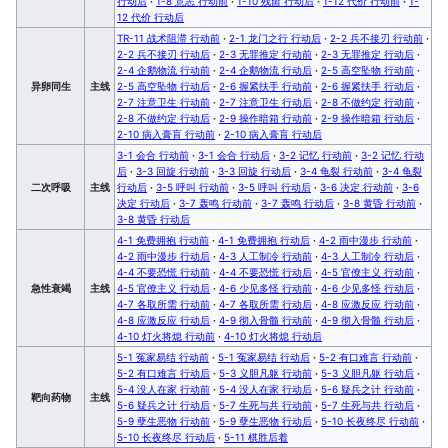
行动后
·
1-8 意志 行动前
·
1-10 残留 行动后
·
1-12 代价 行动前
·
1-
12 代价 行动后
TR-11 战术阻滞 行动前
·
2-1 龙门之行 行动后
·
2-2 兵不接刃 行动前
·
2-2 兵不接刃 行动后
·
2-3 无罪推定 行动前
·
2-3 无罪推定 行动后
·
2-4 企鹅物流 行动前
·
2-4 企鹅物流 行动后
·
2-5 高空坠物 行动前
·
异卵同生
主线
2-5 高空坠物 行动后
·
2-6 握紧扶手 行动前
·
2-6 握紧扶手 行动后
·
2-7 注意卫生 行动前
·
2-7 注意卫生 行动后
·
2-8 不做约定 行动前
·
2-8 不做约定 行动后
·
2-9 操作暗箱 行动前
·
2-9 操作暗箱 行动后
·
2-10 病入膏肓 行动前
·
2-10 病入膏肓 行动后
3-1 会合 行动前
·
3-1 会合 行动后
·
3-2 记忆 行动前
·
3-2 记忆 行动
后
·
3-3 回旋 行动前
·
3-3 回旋 行动后
·
3-4 龟裂 行动前
·
3-4 龟裂
二次呼吸
主线
行动后
·
3-5 呼叫 行动前
·
3-5 呼叫 行动后
·
3-6 决定 行动前
·
3-6
决定 行动后
·
3-7 轰鸣 行动前
·
3-7 轰鸣 行动后
·
3-8 黄昏 行动前
·
3-8 黄昏 行动后
4-1 免费拥抱 行动前
·
4-1 免费拥抱 行动后
·
4-2 雨中漫步 行动前
·
4-2 雨中漫步 行动后
·
4-3 人工制冷 行动前
·
4-3 人工制冷 行动后
·
4-4 不要恐慌 行动前
·
4-4 不要恐慌 行动后
·
4-5 官僚主义 行动前
·
急性衰竭
主线
4-5 官僚主义 行动后
·
4-6 少见多怪 行动前
·
4-6 少见多怪 行动后
·
4-7 各取所需 行动前
·
4-7 各取所需 行动后
·
4-8 应激反应 行动前
·
4-8 应激反应 行动后
·
4-9 彻入骨髓 行动前
·
4-9 彻入骨髓 行动后
·
4-10 灯火将熄 行动前
·
4-10 灯火将熄 行动后
5-1 冤家易结 行动前
·
5-1 冤家易结 行动后
·
5-2 有口难言 行动前
·
5-2 有口难言 行动后
·
5-3 义胆凡躯 行动前
·
5-3 义胆凡躯 行动后
·
5-4 没人在家 行动前
·
5-4 没人在家 行动后
·
5-6 疑兵之计 行动前
·
靶向药物
主线
5-6 疑兵之计 行动后
·
5-7 生死与共 行动前
·
5-7 生死与共 行动后
·
5-9 孽生恶物 行动前
·
5-9 孽生恶物 行动后
·
5-10 长夜终尽 行动前
·
5-10 长夜终尽 行动后
·
5-11 棋胜后着