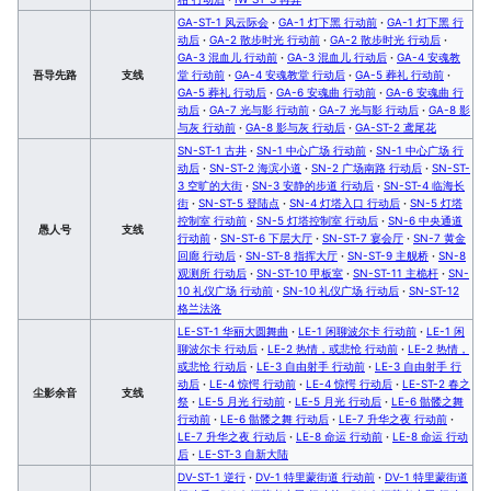
GA-ST-1 风云际会
·
GA-1 灯下黑 行动前
·
GA-1 灯下黑 行
动后
·
GA-2 散步时光 行动前
·
GA-2 散步时光 行动后
·
GA-3 混血儿 行动前
·
GA-3 混血儿 行动后
·
GA-4 安魂教
吾导先路
支线
堂 行动前
·
GA-4 安魂教堂 行动后
·
GA-5 葬礼 行动前
·
GA-5 葬礼 行动后
·
GA-6 安魂曲 行动前
·
GA-6 安魂曲 行
动后
·
GA-7 光与影 行动前
·
GA-7 光与影 行动后
·
GA-8 影
与灰 行动前
·
GA-8 影与灰 行动后
·
GA-ST-2 鸢尾花
SN-ST-1 古井
·
SN-1 中心广场 行动前
·
SN-1 中心广场 行
动后
·
SN-ST-2 海滨小道
·
SN-2 广场南路 行动后
·
SN-ST-
3 空旷的大街
·
SN-3 安静的步道 行动后
·
SN-ST-4 临海长
街
·
SN-ST-5 登陆点
·
SN-4 灯塔入口 行动后
·
SN-5 灯塔
控制室 行动前
·
SN-5 灯塔控制室 行动后
·
SN-6 中央通道
愚人号
支线
行动前
·
SN-ST-6 下层大厅
·
SN-ST-7 宴会厅
·
SN-7 黄金
回廊 行动后
·
SN-ST-8 指挥大厅
·
SN-ST-9 主舰桥
·
SN-8
观测所 行动后
·
SN-ST-10 甲板室
·
SN-ST-11 主桅杆
·
SN-
10 礼仪广场 行动前
·
SN-10 礼仪广场 行动后
·
SN-ST-12
格兰法洛
LE-ST-1 华丽大圆舞曲
·
LE-1 闲聊波尔卡 行动前
·
LE-1 闲
聊波尔卡 行动后
·
LE-2 热情，或悲怆 行动前
·
LE-2 热情，
或悲怆 行动后
·
LE-3 自由射手 行动前
·
LE-3 自由射手 行
动后
·
LE-4 惊愕 行动前
·
LE-4 惊愕 行动后
·
LE-ST-2 春之
尘影余音
支线
祭
·
LE-5 月光 行动前
·
LE-5 月光 行动后
·
LE-6 骷髅之舞
行动前
·
LE-6 骷髅之舞 行动后
·
LE-7 升华之夜 行动前
·
LE-7 升华之夜 行动后
·
LE-8 命运 行动前
·
LE-8 命运 行动
后
·
LE-ST-3 自新大陆
DV-ST-1 逆行
·
DV-1 特里蒙街道 行动前
·
DV-1 特里蒙街道