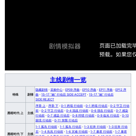
页面已加载完
剧情模拟器
预载。如果您仅
主线剧情一览
隐藏剧情
·
采购中心
·
EP09 序曲
·
EP10 序曲
·
EP11 序曲
·
EP12 序
特殊
剧情
曲
·
15-17 “她” 行动后 SIDE:ACCEPT
·
15-17 “她” 行动后
SIDE:REJECT
序章·上
·
序章·下
·
0-1 坍塌 行动前
·
0-1 坍塌 行动后
·
0-2 守卫 行动
前
·
0-2 守卫 行动后
·
0-4 混战 行动前
·
0-6 强击 行动后
·
0-7 感染
黑暗时代·上
主线
行动前
·
0-7 感染 行动后
·
0-8 狩猎 行动前
·
0-9 临光 行动后
·
0-10
困境 行动前
·
0-11 突围 行动后
1-1 孤岛 行动前
·
1-1 孤岛 行动后
·
1-3 狂奔 行动前
·
1-3 狂奔 行动
后
·
1-4 先兆 行动前
·
1-6 灾难 行动前
·
1-7 暴君 行动前
·
1-7 暴君
黑暗时代·下
主线