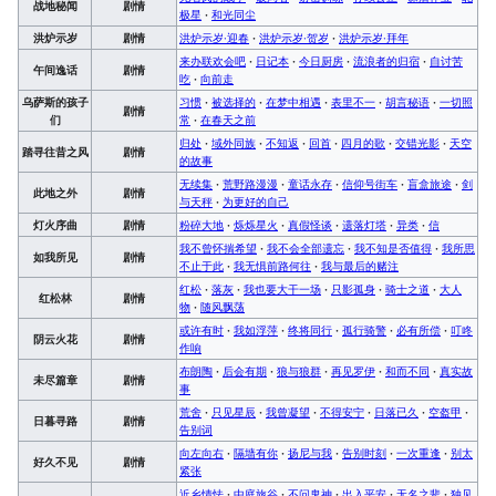
战地秘闻
剧情
极星
·
和光同尘
洪炉示岁
剧情
洪炉示岁·迎春
·
洪炉示岁·贺岁
·
洪炉示岁·拜年
来办联欢会吧
·
日记本
·
今日厨房
·
流浪者的归宿
·
自讨苦
午间逸话
剧情
吃
·
向前走
乌萨斯的孩子
习惯
·
被选择的
·
在梦中相遇
·
表里不一
·
胡言秘语
·
一切照
剧情
们
常
·
在春天之前
归处
·
域外同族
·
不知返
·
回首
·
四月的歌
·
交错光影
·
天空
踏寻往昔之风
剧情
的故事
无续集
·
荒野路漫漫
·
童话永存
·
信仰号街车
·
盲盒旅途
·
剑
此地之外
剧情
与天秤
·
为更好的自己
灯火序曲
剧情
粉碎大地
·
烁烁星火
·
真假怪谈
·
遗落灯塔
·
异类
·
信
我不曾怀揣希望
·
我不会全部遗忘
·
我不知是否值得
·
我所思
如我所见
剧情
不止于此
·
我无惧前路何往
·
我与最后的赌注
红松
·
落灰
·
我也要大干一场
·
只影孤身
·
骑士之道
·
大人
红松林
剧情
物
·
随风飘荡
或许有时
·
我如浮萍
·
终将同行
·
孤行骑警
·
必有所偿
·
叮咚
阴云火花
剧情
作响
布朗陶
·
后会有期
·
狼与狼群
·
再见罗伊
·
和而不同
·
真实故
未尽篇章
剧情
事
荒舍
·
只见星辰
·
我曾凝望
·
不得安宁
·
日落已久
·
空盔甲
·
日暮寻路
剧情
告别词
向左向右
·
隔墙有你
·
扬尼与我
·
告别时刻
·
一次重逢
·
别太
好久不见
剧情
紧张
近乡情怯
·
中庭旅谷
·
不问鬼神
·
出入平安
·
无名之辈
·
独见