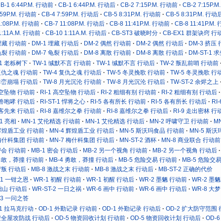
B-1 6:44P.M. 行动前
CB-1 6:44P.M. 行动后
CB-2 7:15P.M. 行动前
CB-2 7:15P.
:59P.M. 行动前
CB-4 7:59P.M. 行动后
CB-5 8:31P.M. 行动前
CB-5 8:31P.M. 行动
1:08P.M. 行动前
CB-7 11:08P.M. 行动后
CB-8 11:41P.M. 行动前
CB-8 11:41P.M
1:11A.M. 行动前
CB-10 1:11A.M. 行动后
CB-ST3 破晓时分
CB-EX1 群架诀窍 行
 埋藏 行动前
DM-1 埋藏 行动后
DM-2 偶然 行动前
DM-2 偶然 行动后
DM-3 挤压
 龟裂 行动前
DM-7 龟裂 行动后
DM-8 离散 行动前
DM-8 离散 行动后
DM-ST-1 
-1 老栎树下
TW-1 缄默不言 行动前
TW-1 缄默不言 行动后
TW-2 叛乱前哨 行动前
 复仇之魂 行动前
TW-4 复仇之魂 行动后
TW-5 冬灵挽歌 行动前
TW-5 冬灵挽歌 行
 群峦崩塌 行动后
TW-8 月光沉沦 行动前
TW-8 月光沉沦 行动后
TW-ST-2 余烬之上
 高空坠物 行动前
RI-1 高空坠物 行动后
RI-2 粗细有别 行动前
RI-2 粗细有别 行动后
 机兽咆哮 行动后
RI-ST-1 悍将之心
RI-5 各有所长 行动前
RI-5 各有所长 行动后
RI
 有客先来 行动后
RI-8 嘉维尔之拳 行动前
RI-8 嘉维尔之拳 行动后
RI-9 走出密林 行
-1 亮相
MN-1 艾伦精选 行动前
MN-1 艾伦精选 行动后
MN-2 呼啸守卫 行动前
M
 辉煌盾工业 行动前
MN-4 辉煌盾工业 行动后
MN-5 斯沃玛食品 行动前
MN-5 斯
 梅什科集团 行动前
MN-7 梅什科集团 行动后
MN-ST-2 酒杯
MN-8 商业联合 行动前
 密会 行动前
MB-1 密会 行动后
MB-2 另一个视角 行动前
MB-2 另一个视角 行动后
 勇敢，莽撞 行动前
MB-4 勇敢，莽撞 行动后
MB-5 危险交易 行动前
MB-5 危险交
 背叛 行动后
MB-8 激战之末 行动前
MB-8 激战之末 行动后
MB-ST-2 正确的代价
-1 一钳之恩
WR-1 初醒 行动前
WR-1 初醒 行动后
WR-2 墨魉 行动前
WR-2 墨
 拙山 行动后
WR-ST-2 一日之祸
WR-6 画中 行动前
WR-6 画中 行动后
WR-8 大
-3 一问之答
T-1 拉马克行动
OD-1 外勤记录 行动前
OD-1 外勤记录 行动后
OD-2 扩大防守范围
 安全屋攻防战 行动后
OD-5 物资回收计划 行动前
OD-5 物资回收计划 行动后
OD-