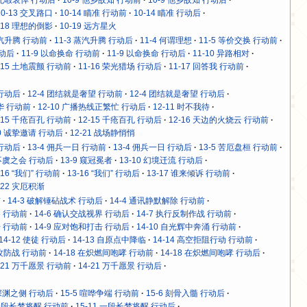
10-13 交叉路口
10-14 瞄准 行动前
10-14 瞄准 行动后
-18 理想的倒影
10-19 远方星火
蒸汽升腾 行动前
11-3 蒸汽升腾 行动后
11-4 何谓理想
11-5 等价交换 行动前
行动后
11-9 以命换命 行动前
11-9 以命换命 行动后
11-10 异路相对
-15 土地震颤 行动前
11-16 荣光猎场 行动后
11-17 回答我 行动前
 行动后
12-4 团结就是奢望 行动前
12-4 团结就是奢望 行动后
年华 行动前
12-10 广播热线正繁忙 行动后
12-11 时不我待
-15 千疮百孔 行动前
12-15 千疮百孔 行动后
12-16 天边的火烧云 行动前
20 诚挚邀请 行动后
12-21 战场静悄悄
 行动后
13-4 佣兵一日 行动前
13-4 佣兵一日 行动后
13-5 苦厄盘桓 行动前
 不虞之会 行动后
13-9 窥冠冕者
13-10 幻境迁流 行动后
-16 “我们” 行动前
13-16 “我们” 行动后
13-17 谁来倾诉 行动前
-22 灾厄积渐
前
14-3 破解锤砧战术 行动后
14-4 通讯静默解除 行动前
界 行动前
14-6 确认交战视界 行动后
14-7 执行反制作战 行动前
击 行动前
14-9 应对饱和打击 行动后
14-10 自光辉中奔涌 行动前
14-12 使徒 行动后
14-13 自原点中降临
14-14 高空拒阻行动 行动前
舱攻防战 行动前
14-18 在炽燃间咆哮 行动前
14-18 在炽燃间咆哮 行动后
-21 万千愿景 行动前
14-21 万千愿景 行动后
 深渊之侧 行动后
15-5 喧哗争端 行动前
15-6 刻骨入髓 行动后
 一段长梦将醒 行动前
15-11 一段长梦将醒 行动后