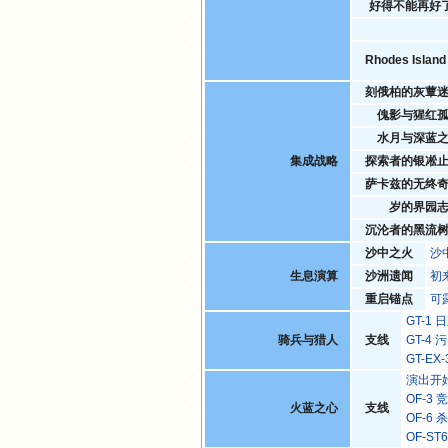
好得不能再好
Rhodes Isla
刻俄柏的灰蕈
傀影与猩红
水月与深蓝
集成战略
探索者的银凇
萨卡兹的无终
岁的界园
沉沦者的黑流
沙中之火
沙
生息演算
沙洲遗闻
初
重启锚点
可
GT-1
骑兵与猎人
支线
GT-4
GT-E
演出开
OF-3
火蓝之心
支线
OF-6
OF-S