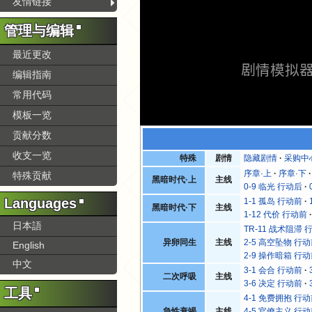
友情链接
管理与编辑
最近更改
剧情模拟
编辑指南
常用代码
模板一览
贡献分数
收支一览
特殊
剧情
隐藏剧情
采购中
序章·上
序章·下
特殊贡献
黑暗时代·上
主线
0-9 临光 行动后
Languages
1-1 孤岛 行动前
黑暗时代·下
主线
1-12 代价 行动前
日本語
TR-11 战术阻滞 
异卵同生
主线
2-5 高空坠物 行
English
2-9 操作暗箱 行
中文
3-1 会合 行动前
二次呼吸
主线
3-6 决定 行动前
工具
4-1 免费拥抱 行
急性衰竭
主线
4-5 官僚主义 行