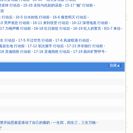
拒绝哀悼 行动后
15-16 永恒与此刻的误差
15-17 “她” 行动前
归宿
众 行动后
16-5 分水岭线 行动前
16-6 痛觉明灭 行动后
-10 哭声渐息 行动前
16-11 来到坟茔 行动后
16-12 深埋地底 行动前
-17 力竭声嘶 行动前
16-18 红日留驻 行动后
16-19 狂人的誓言
EG-7 来信
众生 行动后
17-5 不过空壳 行动前
17-6 风波暗涌 行动后
1 孤寂生地 行动前
17-12 初次握手 行动后
17-13 并非独行 行动前
-18 灵魂悄然 行动前
17-18 灵魂悄然 行动后
17-19 面向旷野呼号
[
隐藏▲
]
不禁开始思索是谁动了自己的瘤奶
一生四，四生三，三生万物
”