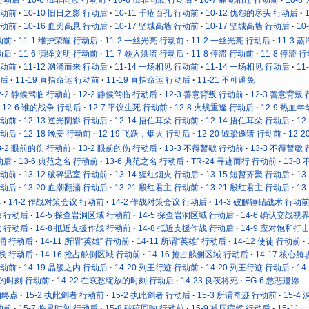
行动前
10-10 旧日之影 行动后
10-11 千疮百孔 行动前
10-12 仇怨的尽头 行动后
行动前
10-16 血刃高悬 行动后
10-17 坚城高墙 行动前
10-17 坚城高墙 行动后
10
动前
11-1 维护荣耀 行动后
11-2 一丝光亮 行动前
11-2 一丝光亮 行动后
11-3 
动后
11-6 演绎文明 行动前
11-7 卷入洪流 行动后
11-8 停滞 行动前
11-8 停滞 
行动前
11-12 汹涌而来 行动后
11-14 一场相见 行动前
11-14 一场相见 行动后
11
动后
11-19 直指命运 行动前
11-19 直指命运 行动后
11-21 不可避免
2-2 静候驾临 行动前
12-2 静候驾临 行动后
12-3 善意背叛 行动前
12-3 善意背叛
12-6 谁的战争 行动后
12-7 平议生死 行动前
12-8 火线重逢 行动后
12-9 热血
行动前
12-13 逆光阴影 行动后
12-14 捂住耳朵 行动前
12-14 捂住耳朵 行动后
12
行动后
12-18 晚安 行动前
12-19 飞跃，烟火 行动后
12-20 诚挚邀请 行动前
12-
3-2 眼前的伤 行动前
13-2 眼前的伤 行动后
13-3 不得暂歇 行动前
13-3 不得暂歇
动后
13-6 典范之名 行动前
13-6 典范之名 行动后
TR-24 寻迹而行 行动前
13-8
行动前
13-12 破碎温室 行动前
13-14 猩红烟火 行动后
13-15 短暂齐聚 行动后
13
行动后
13-20 血潮翻涌 行动后
13-21 殷红君主 行动前
13-21 殷红君主 行动后
13
落
14-2 作战对策会议 行动前
14-2 作战对策会议 行动后
14-3 破解锤砧战术 行动
除 行动后
14-5 探查岩洞区域 行动前
14-5 探查岩洞区域 行动后
14-6 确认交战视
战 行动后
14-8 抵近支援作战 行动前
14-8 抵近支援作战 行动后
14-9 应对饱和打
奔涌 行动后
14-11 所谓“英雄” 行动前
14-11 所谓“英雄” 行动后
14-12 使徒 行动前
防线 行动后
14-16 抢占舷侧区域 行动前
14-16 抢占舷侧区域 行动后
14-17 核心
行动前
14-19 晶簇之内 行动后
14-20 列王行迹 行动前
14-20 列王行迹 行动后
14
放的时刻 行动前
14-22 在哀愁绽放的时刻 行动后
14-23 良夜将死
EG-6 慈悲遗愿
的终点
15-2 执此剑者 行动前
15-2 执此剑者 行动后
15-3 所谓奇迹 行动前
15-4
动前
15-7 临界时刻 行动后
15-8 破碎回响 行动前
15-9 减压症候 行动后
15-11