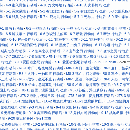
动前
4-9 彻入骨髓 行动后
4-10 灯火将熄 行动前
4-10 灯火将熄 行动后
动前
5-1 冤家易结 行动后
5-2 有口难言 行动前
5-2 有口难言 行动后
5-3 义胆凡躯
动前
5-6 疑兵之计 行动后
5-7 生死与共 行动前
5-7 生死与共 行动后
5-9 孽生恶物
6-1 僵局 行动后
6-2 一些误会 行动前
6-2 一些误会 行动后
6-3 同时走失 行动前
动前
6-5 解决谁？ 行动后
6-6 别说过去的事
6-7 断弦 行动前
6-7 断弦 行动后
6
行动前
6-10 解开铃铛 行动后
6-11 “这种事” 行动前
6-11 “这种事” 行动后
6-12 
 行动前
6-15 不错的回忆 行动后
6-16 黑兔子,白兔子 行动前
6-17 冬逝 行动后
6-
2 别离之夜 行动前
7-2 别离之夜 行动后
7-3 变节之刃 行动前
7-3 变节之刃 行动后
动后
7-7 26:37:14
7-8 沉默者之怒-1 行动前
7-9 沉默者之怒-2 行动后
7-10 暗淡
2 行动后
7-18 爱国者之死 行动前
7-18 爱国者之死 行动后
7-19 11:15:38
7-20 ?
将裂 行动前
R8-1 昨日，谷壳将裂 行动后
M8-1 今日，血色满溢
R8-3 麦秆，极
即灭 行动前
R8-4 火种，一触即灭 行动后
M8-3 死亡，召之即来
R8-5 寒冷，来
不止 行动前
R8-6 战场，蔓延不止 行动后
M8-5 厄运，等候已久
R8-8 人心，向
再见 行动后
R8-9 相逢，总是离别 行动前
R8-9 相逢，总是离别 行动后
M8-7 
黑国土 行动前
R8-11 落雪，浸黑国土 行动后
M8-8 苏醒，浮出梦乡 行动前
M8-8
向原野 行动后
JT8-2 睁眼，便是日暮 行动前
JT8-2 睁眼，便是日暮 行动后
JT8-
抑或开始
EG-1 燃烧的片段1
EG-2 燃烧的片段2
EG-3 燃烧的片段3
EG-4 燃烧的片
2 鬼魂危机 行动前
9-3 牌局 行动后
9-4 暗火四起 行动前
9-4 暗火四起 行动后
9-
9-9 无辜者 行动前
9-10 雷声轰鸣 行动后
9-12 鬼影如潮 行动前
9-13 战地救援 行
动后
9-20 临近的暴风
9-21 重燃
0-2 抢夺目标 行动前
10-2 抢夺目标 行动后
10-3 低下头 行动前
10-3 低下头 行动
 行动后
10-6 虽非同族 行动前
10-6 虽非同族 行动后
10-7 痛觉相连 行动前
10-