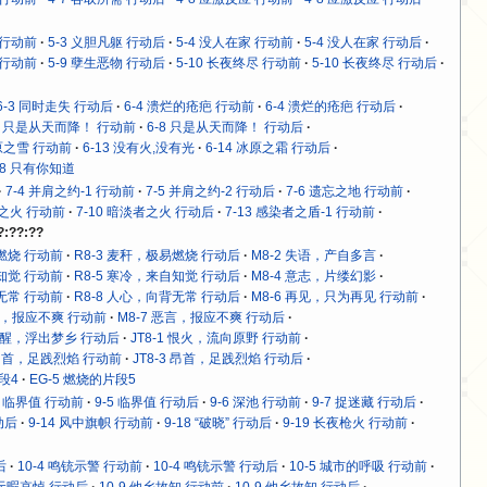
 行动前
5-3 义胆凡躯 行动后
5-4 没人在家 行动前
5-4 没人在家 行动后
 行动前
5-9 孽生恶物 行动后
5-10 长夜终尽 行动前
5-10 长夜终尽 行动后
6-3 同时走失 行动后
6-4 溃烂的疮疤 行动前
6-4 溃烂的疮疤 行动后
-8 只是从天而降！ 行动前
6-8 只是从天而降！ 行动后
冰原之雪 行动前
6-13 没有火,没有光
6-14 冰原之霜 行动后
18 只有你知道
7-4 并肩之约-1 行动前
7-5 并肩之约-2 行动后
7-6 遗忘之地 行动前
者之火 行动前
7-10 暗淡者之火 行动后
7-13 感染者之盾-1 行动前
?:??:??
易燃烧 行动前
R8-3 麦秆，极易燃烧 行动后
M8-2 失语，产自多言
自知觉 行动前
R8-5 寒冷，来自知觉 行动后
M8-4 意志，片缕幻影
背无常 行动前
R8-8 人心，向背无常 行动后
M8-6 再见，只为再见 行动前
恶言，报应不爽 行动前
M8-7 恶言，报应不爽 行动后
 苏醒，浮出梦乡 行动后
JT8-1 恨火，流向原野 行动前
3 昂首，足践烈焰 行动前
JT8-3 昂首，足践烈焰 行动后
段4
EG-5 燃烧的片段5
5 临界值 行动前
9-5 临界值 行动后
9-6 深池 行动前
9-7 捉迷藏 行动后
动后
9-14 风中旗帜 行动前
9-18 “破晓” 行动后
9-19 长夜枪火 行动前
后
10-4 鸣铳示警 行动前
10-4 鸣铳示警 行动后
10-5 城市的呼吸 行动前
8 无暇哀悼 行动后
10-9 他乡故知 行动前
10-9 他乡故知 行动后