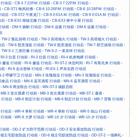
M. 行动后
CB-3 7:22P.M. 行动前
CB-3 7:22P.M. 行动后
后
CB-ST1 晚风轻拂
CB-6 10:26P.M. 行动前
CB-6 10:26P.M. 行动后
. 行动后
CB-ST2 午夜龙门
CB-9 0:01A.M. 行动前
CB-9 0:01A.M. 行动后
动后
CB-EX2 南辕北辙 行动后
CB-EX3 林中小屋 行动后
 行动前
DM-5 旗帜 行动后
DM-6 远遁 行动前
DM-6 远遁 行动后
求生
TW-2 叛乱前哨 行动后
TW-3 高塔烟火 行动前
TW-3 高塔烟火 行动后
动后
TW-6 怒意漫延 行动前
TW-6 怒意漫延 行动后
TW-7 群峦崩塌 行动前
TW-S-1 三座巨像 行动后
TW-S-2 一束哀悼 行动后
RI-3 往昔 行动前
RI-3 往昔 行动后
RI-4 机兽咆哮 行动前
-6 邂逅 行动前
RI-6 邂逅 行动后
RI-ST-2 休息时间
RI-7 有客先来 行动前
动前
RI-9 走出密林 行动后
RI-EX-1 声东击西 行动后
N-2 呼啸守卫 行动后
MN-3 玫瑰报业 行动前
MN-3 玫瑰报业 行动后
沃玛食品 行动后
MN-6 蓝耳酒窖 行动前
MN-6 蓝耳酒窖 行动后
MN-8 商业联合 行动后
MN-ST-3 缄默启程
MB-3 首次遇袭 行动前
MB-3 首次遇袭 行动后
MB-ST-1 邀请
易 行动后
MB-6 制定计划 行动前
MB-6 制定计划 行动后
MB-7 背叛 行动前
魉 行动后
WR-4 掌柜 行动前
WR-4 掌柜 行动后
WR-5 拙山 行动前
梦 行动前
WR-8 大梦 行动后
WR-10 夕 行动前
WR-10 夕 行动后
 行动前
OD-2 扩大防守范围 行动后
OD-3 安全屋攻防战 行动前
6 领主宅邸攻防战 行动前
OD-6 领主宅邸攻防战 行动后
OD-ST-2 一场葬礼