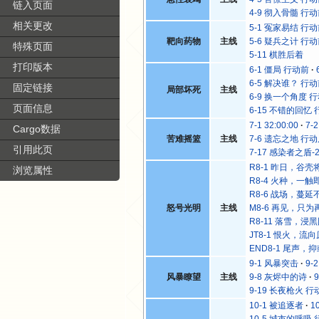
链入页面
4-9 彻入骨髓 行
相关更改
5-1 冤家易结 行
靶向药物
主线
5-6 疑兵之计 行
特殊页面
5-11 棋胜后着
打印版本
6-1 僵局 行动前
6-5 解决谁？ 行
固定链接
局部坏死
主线
6-9 换一个角度 
页面信息
6-15 不错的回忆
7-1 32:00:00
7-
Cargo数据
苦难摇篮
主线
7-6 遗忘之地 行
引用此页
7-17 感染者之盾-
R8-1 昨日，谷壳
浏览属性
R8-4 火种，一触
R8-6 战场，蔓延
怒号光明
主线
M8-6 再见，只为
R8-11 落雪，浸
JT8-1 恨火，流
END8-1 尾声，
9-1 风暴突击
9-
风暴瞭望
主线
9-8 灰烬中的诗
9-19 长夜枪火 行
10-1 被追逐者
1
10-5 城市的呼吸