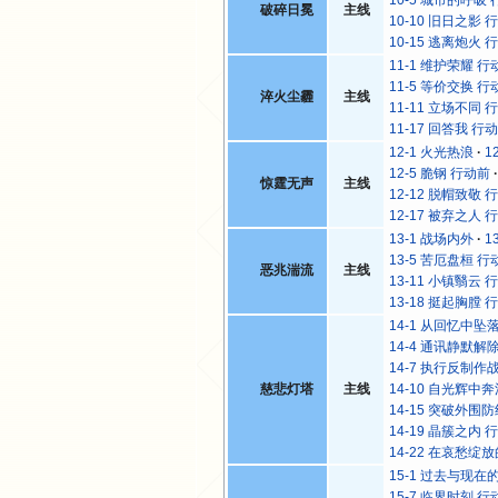
破碎日冕
主线
10-10 旧日之影 
10-15 逃离炮火 
11-1 维护荣耀 行
11-5 等价交换 行
淬火尘霾
主线
11-11 立场不同 
11-17 回答我 行
12-1 火光热浪
1
12-5 脆钢 行动前
惊霆无声
主线
12-12 脱帽致敬 
12-17 被弃之人 
13-1 战场内外
1
13-5 苦厄盘桓 行
恶兆湍流
主线
13-11 小镇翳云 
13-18 挺起胸膛 
14-1 从回忆中坠
14-4 通讯静默解
14-7 执行反制作
慈悲灯塔
主线
14-10 自光辉中
14-15 突破外围
14-19 晶簇之内 
14-22 在哀愁绽
15-1 过去与现在
15-7 临界时刻 行