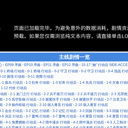
页面已加载完毕。为避免意外的数据消耗，剧情资
器
预载。如果您仅需浏览纯文本内容，请直接单击LOG 
主线剧情一览
心
EP09 序曲
EP10 序曲
EP11 序曲
EP12 序曲
15-17 “她” 行动后 SIDE:ACCE
0-1 坍塌 行动前
0-1 坍塌 行动后
0-2 守卫 行动前
0-2 守卫 行动后
0-4 混战 行
0-10 困境 行动前
0-11 突围 行动后
1-1 孤岛 行动后
1-3 狂奔 行动前
1-3 狂奔 行动后
1-4 先兆 行动前
1-6 灾难 行动
1-12 代价 行动后
行动前
2-1 龙门之行 行动后
2-2 兵不接刃 行动前
2-2 兵不接刃 行动后
2-3 无罪
动前
2-5 高空坠物 行动后
2-6 握紧扶手 行动前
2-6 握紧扶手 行动后
2-7 注意卫生
动前
2-9 操作暗箱 行动后
2-10 病入膏肓 行动前
2-10 病入膏肓 行动后
3-1 会合 行动后
3-2 记忆 行动前
3-2 记忆 行动后
3-3 回旋 行动前
3-3 回旋 行动
3-6 决定 行动后
3-7 轰鸣 行动前
3-7 轰鸣 行动后
3-8 黄昏 行动前
3-8 黄昏 行动
动前
4-1 免费拥抱 行动后
4-2 雨中漫步 行动前
4-2 雨中漫步 行动后
4-3 人工制冷
动前
4-5 官僚主义 行动后
4-6 少见多怪 行动前
4-6 少见多怪 行动后
4-7 各取所需