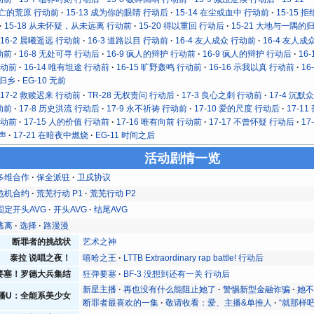
死亡的荒原 行动前
15-13 成为你的眼睛 行动后
15-14 在尘或血中 行动前
15-15 
15-18 从未怀疑，从未远离 行动前
15-20 得以重回 行动后
15-21 大地与一隅的
16-2 晨曦遥远 行动前
16-3 道路以目 行动前
16-4 友人成众 行动前
16-4 友人成
动前
16-8 无处可寻 行动后
16-9 疯人的辩护 行动前
16-9 疯人的辩护 行动后
16
行动前
16-14 唯有坦途 行动前
16-15 旷野轰鸣 行动前
16-16 示我以真 行动前
16
 归乡
EG-10 无前
17-2 救赎迟来 行动前
TR-28 无权责问 行动后
17-3 良心之刺 行动前
17-4 沉默
动前
17-8 历史洪流 行动后
17-9 永不祈祷 行动前
17-10 爱的尺度 行动后
17-1
行动前
17-15 人的价值 行动前
17-16 唯有向前 行动前
17-17 不曾怀疑 行动后
17
先声
17-21 在暗夜中燃烧
EG-11 时间之后
活动剧情一览
多维合作
保全派驻
卫戍协议
危机合约
荒芜行动 P1
荒芜行动 P2
固定开头AVG
开头AVG
结尾AVG
逃离
选择
路漫漫
断罪者的挑战状
艺术之神
泰拉 说唱之夜！
嘻哈之王
LTTB Extraordinary rap battle! 行动后
要塞！罗德大兵集结
狂弹要塞
BF-3 没想到还有一关 行动后
新星主播
再也没有什么能阻止她了
警惕新型金融诈骗
她
播U：全能系美少女
断罪者最喜欢的一集
敬请收看：爱、主播&单推人
“就那样吧