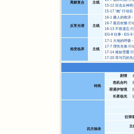
离解复合
主线
15-12 目击众神
15-17 “她” 行动后
16-1 庸人的救济
16-7 最后欢愉 行
反常光谱
主线
16-13 不曾遗忘 
EG-8 往事
EG-9
17-1 大地的呼吸
17-7 理性失衡 行
相变临界
主线
17-14 难如雪覆 
17-20 罪与罚的
剧情
危机合约
特殊
荷谟伊智境
长夜临光
狂弹
主
四月辑录