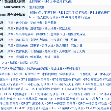
了！泰拉投资大师课
金牌讲师
IM-1 水中捞月 行动后
ARKnoNIGHTS
意外的救援
摧毁他们，不择手段
RE-1 活动手指 行动后
RE-2 正式开打
nd Epic 黑色博士坠落
RE-5 渐入佳境 行动后
RE-6 最终考核 行动后
迷境
序章
迷尘幻梦
茫然行者
归于荒野
孤钻
序章
舞会终场
滑稽喜剧
盛大揭幕
沉默之章
之树
序章
平凡即是喜乐
静谧时代
息潮的代价
如星空般深蓝
止境
序章
越过群山
直至冬夜降临
自深处的一瞥
终始
奇语
序章
憧憬未来
双王记
天使之城
遁入阇那
无瑕之日
志异
序章
依律镇抚
长卷留痕
黑白入玄
无中生有
落子无悔
树海
序章
强制重启
维度重构
纠缠，调和
中之火
结局1
结局2
结局3
来乍到
寻宝与援兵
阿尔萨兰的秘密
见证往昔
和平的回归
露希尔的任务汇报
希望的升空
家园的样貌
温暖的承诺
一个拥抱可不够
那不是
 日正当中 行动前
GT-1 日正当中 行动后
GT-2 察言观色 行动前
GT-2 察言观色 行动
 污点证人 行动后
GT-5 各抒己见 行动前
GT-5 各抒己见 行动后
GT-6 黄金三角 行动
X-3 与狼共舞 行动后
GT-HX-1 碧血金沙 行动后
GT-HX-3 西部往事 行动后
始
OF-ST1 摇滚起来
OF-1 火山制造 行动前
OF-1 火山制造 行动后
OF-ST2 冲
 竞走赛 行动后
OF-4 他是将军 行动前
OF-4 他是将军 行动后
OF-ST3 压力之下
O
 杀手女皇 行动后
OF-ST4 爱某个人
OF-7 一锤定音 行动前
OF-7 一锤定音 行动后
T6 邂逅潮声
OF-EX1 预热活动 行动后
OF-EX3 采访环节 行动后
OF-EX6 完美落幕