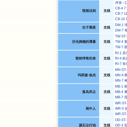
序章
C
CB-4 7
喧闹法则
支线
CB-7 1
CB-10 
DM-1
生于黑夜
支线
DM-7
TW-ST
沃伦姆德的薄暮
支线
TW-4
TW-7
RI-1
密林悍将归来
支线
RI-4
RI-7
MN-ST
玛莉娅·临光
支线
MN-4
MN-7
MB-1
孤岛风云
支线
MB-4
MB-7
WR-ST
画中人
支线
WR-5
WR-ST
OD-S
源石尘行动
支线
OD-3