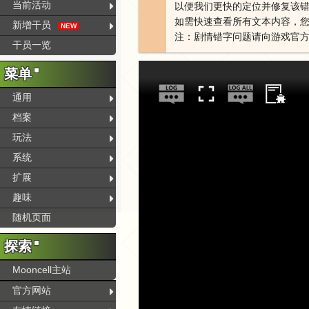
当前活动
以便我们更快的定位并修复该
如需快速查看所有文本内容，您
新增干员
NEW
注：剧情错字问题请向游戏官
干员一览
菜单
通用
档案
玩法
系统
扩展
趣味
随机页面
探索
Mooncell主站
官方网站