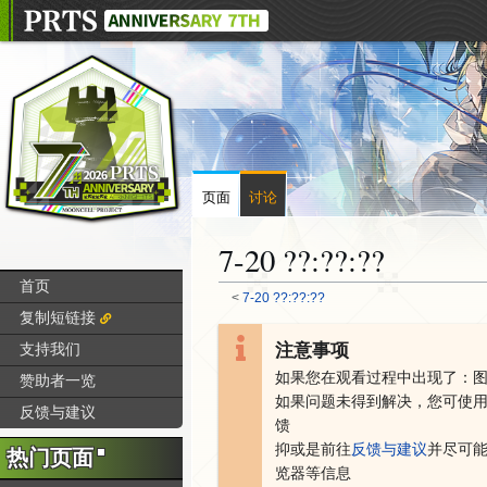
页面
讨论
7-20 ??:??:??
首页
<
7-20 ??:??:??
复制短链接
跳
跳
注意事项
支持我们
转
转
如果您在观看过程中出现了：
赞助者一览
到
到
如果问题未得到解决，您可
使
导
搜
反馈与建议
馈
航
索
抑或是
前往
反馈与建议
并尽可
热门页面
览器等信息