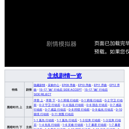
页面已加载完
剧情模拟器
预载。如果您仅
主线剧情一览
隐藏剧情
·
采购中心
·
EP09 序曲
·
EP10 序曲
·
EP11 序曲
·
EP12 序
特殊
剧情
曲
·
15-17 “她” 行动后 SIDE:ACCEPT
·
15-17 “她” 行动后
SIDE:REJECT
序章·上
·
序章·下
·
0-1 坍塌 行动前
·
0-1 坍塌 行动后
·
0-2 守卫 行动
前
·
0-2 守卫 行动后
·
0-4 混战 行动前
·
0-6 强击 行动后
·
0-7 感染
黑暗时代·上
主线
行动前
·
0-7 感染 行动后
·
0-8 狩猎 行动前
·
0-9 临光 行动后
·
0-10
困境 行动前
·
0-11 突围 行动后
1-1 孤岛 行动前
·
1-1 孤岛 行动后
·
1-3 狂奔 行动前
·
1-3 狂奔 行动
后
·
1-4 先兆 行动前
·
1-6 灾难 行动前
·
1-7 暴君 行动前
·
1-7 暴君
黑暗时代·下
主线