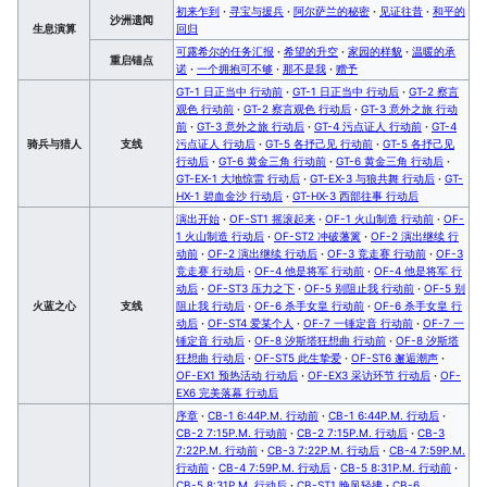
初来乍到
·
寻宝与援兵
·
阿尔萨兰的秘密
·
见证往昔
·
和平的
沙洲遗闻
生息演算
回归
可露希尔的任务汇报
·
希望的升空
·
家园的样貌
·
温暖的承
重启锚点
诺
·
一个拥抱可不够
·
那不是我
·
赠予
GT-1 日正当中 行动前
·
GT-1 日正当中 行动后
·
GT-2 察言
观色 行动前
·
GT-2 察言观色 行动后
·
GT-3 意外之旅 行动
前
·
GT-3 意外之旅 行动后
·
GT-4 污点证人 行动前
·
GT-4
骑兵与猎人
支线
污点证人 行动后
·
GT-5 各抒己见 行动前
·
GT-5 各抒己见
行动后
·
GT-6 黄金三角 行动前
·
GT-6 黄金三角 行动后
·
GT-EX-1 大地惊雷 行动后
·
GT-EX-3 与狼共舞 行动后
·
GT-
HX-1 碧血金沙 行动后
·
GT-HX-3 西部往事 行动后
演出开始
·
OF-ST1 摇滚起来
·
OF-1 火山制造 行动前
·
OF-
1 火山制造 行动后
·
OF-ST2 冲破藩篱
·
OF-2 演出继续 行
动前
·
OF-2 演出继续 行动后
·
OF-3 竞走赛 行动前
·
OF-3
竞走赛 行动后
·
OF-4 他是将军 行动前
·
OF-4 他是将军 行
动后
·
OF-ST3 压力之下
·
OF-5 别阻止我 行动前
·
OF-5 别
火蓝之心
支线
阻止我 行动后
·
OF-6 杀手女皇 行动前
·
OF-6 杀手女皇 行
动后
·
OF-ST4 爱某个人
·
OF-7 一锤定音 行动前
·
OF-7 一
锤定音 行动后
·
OF-8 汐斯塔狂想曲 行动前
·
OF-8 汐斯塔
狂想曲 行动后
·
OF-ST5 此生挚爱
·
OF-ST6 邂逅潮声
·
OF-EX1 预热活动 行动后
·
OF-EX3 采访环节 行动后
·
OF-
EX6 完美落幕 行动后
序章
·
CB-1 6:44P.M. 行动前
·
CB-1 6:44P.M. 行动后
·
CB-2 7:15P.M. 行动前
·
CB-2 7:15P.M. 行动后
·
CB-3
7:22P.M. 行动前
·
CB-3 7:22P.M. 行动后
·
CB-4 7:59P.M.
行动前
·
CB-4 7:59P.M. 行动后
·
CB-5 8:31P.M. 行动前
·
CB-5 8:31P.M. 行动后
·
CB-ST1 晚风轻拂
·
CB-6