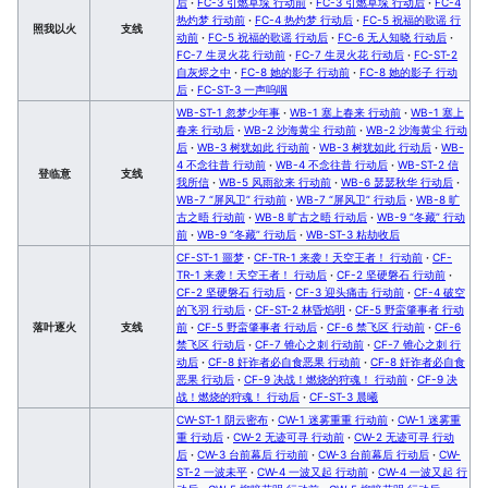
后
·
FC-3 引燃草垛 行动前
·
FC-3 引燃草垛 行动后
·
FC-4
热灼梦 行动前
·
FC-4 热灼梦 行动后
·
FC-5 祝福的歌谣 行
照我以火
支线
动前
·
FC-5 祝福的歌谣 行动后
·
FC-6 无人知晓 行动后
·
FC-7 生灵火花 行动前
·
FC-7 生灵火花 行动后
·
FC-ST-2
自灰烬之中
·
FC-8 她的影子 行动前
·
FC-8 她的影子 行动
后
·
FC-ST-3 一声呜咽
WB-ST-1 忽梦少年事
·
WB-1 塞上春来 行动前
·
WB-1 塞上
春来 行动后
·
WB-2 沙海黄尘 行动前
·
WB-2 沙海黄尘 行动
后
·
WB-3 树犹如此 行动前
·
WB-3 树犹如此 行动后
·
WB-
4 不念往昔 行动前
·
WB-4 不念往昔 行动后
·
WB-ST-2 信
登临意
支线
我所信
·
WB-5 风雨欲来 行动前
·
WB-6 瑟瑟秋华 行动后
·
WB-7 “屏风卫” 行动前
·
WB-7 “屏风卫” 行动后
·
WB-8 旷
古之晤 行动前
·
WB-8 旷古之晤 行动后
·
WB-9 “冬藏” 行动
前
·
WB-9 “冬藏” 行动后
·
WB-ST-3 粘劫收后
CF-ST-1 噩梦
·
CF-TR-1 来袭！天空王者！ 行动前
·
CF-
TR-1 来袭！天空王者！ 行动后
·
CF-2 坚硬磐石 行动前
·
CF-2 坚硬磐石 行动后
·
CF-3 迎头痛击 行动前
·
CF-4 破空
的飞羽 行动后
·
CF-ST-2 林昏焰明
·
CF-5 野蛮肇事者 行动
落叶逐火
支线
前
·
CF-5 野蛮肇事者 行动后
·
CF-6 禁飞区 行动前
·
CF-6
禁飞区 行动后
·
CF-7 锥心之刺 行动前
·
CF-7 锥心之刺 行
动后
·
CF-8 奸诈者必自食恶果 行动前
·
CF-8 奸诈者必自食
恶果 行动后
·
CF-9 决战！燃烧的狩魂！ 行动前
·
CF-9 决
战！燃烧的狩魂！ 行动后
·
CF-ST-3 晨曦
CW-ST-1 阴云密布
·
CW-1 迷雾重重 行动前
·
CW-1 迷雾重
重 行动后
·
CW-2 无迹可寻 行动前
·
CW-2 无迹可寻 行动
后
·
CW-3 台前幕后 行动前
·
CW-3 台前幕后 行动后
·
CW-
ST-2 一波未平
·
CW-4 一波又起 行动前
·
CW-4 一波又起 行