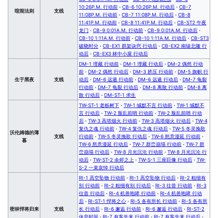
10:26P.M. 行动前
·
CB-6 10:26P.M. 行动后
·
CB-7
喧闹法则
支线
11:08P.M. 行动前
·
CB-7 11:08P.M. 行动后
·
CB-8
11:41P.M. 行动前
·
CB-8 11:41P.M. 行动后
·
CB-ST2 午夜
龙门
·
CB-9 0:01A.M. 行动前
·
CB-9 0:01A.M. 行动后
·
CB-10 1:11A.M. 行动前
·
CB-10 1:11A.M. 行动后
·
CB-ST3
破晓时分
·
CB-EX1 群架诀窍 行动后
·
CB-EX2 南辕北辙 行
动后
·
CB-EX3 林中小屋 行动后
DM-1 埋藏 行动前
·
DM-1 埋藏 行动后
·
DM-2 偶然 行动
前
·
DM-2 偶然 行动后
·
DM-3 挤压 行动前
·
DM-5 旗帜 行
生于黑夜
支线
动后
·
DM-6 远遁 行动前
·
DM-6 远遁 行动后
·
DM-7 龟裂
行动前
·
DM-7 龟裂 行动后
·
DM-8 离散 行动前
·
DM-8 离
散 行动后
·
DM-ST-1 求生
TW-ST-1 老栎树下
·
TW-1 缄默不言 行动前
·
TW-1 缄默不
言 行动后
·
TW-2 叛乱前哨 行动前
·
TW-2 叛乱前哨 行动
后
·
TW-3 高塔烟火 行动前
·
TW-3 高塔烟火 行动后
·
TW-4
复仇之魂 行动前
·
TW-4 复仇之魂 行动后
·
TW-5 冬灵挽歌
沃伦姆德的薄
支线
行动前
·
TW-5 冬灵挽歌 行动后
·
TW-6 怒意漫延 行动前
·
暮
TW-6 怒意漫延 行动后
·
TW-7 群峦崩塌 行动前
·
TW-7 群
峦崩塌 行动后
·
TW-8 月光沉沦 行动前
·
TW-8 月光沉沦 行
动后
·
TW-ST-2 余烬之上
·
TW-S-1 三座巨像 行动后
·
TW-
S-2 一束哀悼 行动后
RI-1 高空坠物 行动前
·
RI-1 高空坠物 行动后
·
RI-2 粗细有
别 行动前
·
RI-2 粗细有别 行动后
·
RI-3 往昔 行动前
·
RI-3
往昔 行动后
·
RI-4 机兽咆哮 行动前
·
RI-4 机兽咆哮 行动
后
·
RI-ST-1 悍将之心
·
RI-5 各有所长 行动前
·
RI-5 各有所
密林悍将归来
支线
长 行动后
·
RI-6 邂逅 行动前
·
RI-6 邂逅 行动后
·
RI-ST-2
休息时间
·
RI-7 有客先来 行动前
·
RI-7 有客先来 行动后
·