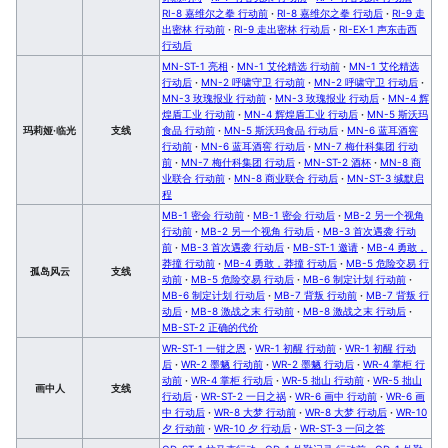
RI-8 嘉维尔之拳 行动前
·
RI-8 嘉维尔之拳 行动后
·
RI-9 走
出密林 行动前
·
RI-9 走出密林 行动后
·
RI-EX-1 声东击西
行动后
MN-ST-1 亮相
·
MN-1 艾伦精选 行动前
·
MN-1 艾伦精选
行动后
·
MN-2 呼啸守卫 行动前
·
MN-2 呼啸守卫 行动后
·
MN-3 玫瑰报业 行动前
·
MN-3 玫瑰报业 行动后
·
MN-4 辉
煌盾工业 行动前
·
MN-4 辉煌盾工业 行动后
·
MN-5 斯沃玛
玛莉娅·临光
支线
食品 行动前
·
MN-5 斯沃玛食品 行动后
·
MN-6 蓝耳酒窖
行动前
·
MN-6 蓝耳酒窖 行动后
·
MN-7 梅什科集团 行动
前
·
MN-7 梅什科集团 行动后
·
MN-ST-2 酒杯
·
MN-8 商
业联合 行动前
·
MN-8 商业联合 行动后
·
MN-ST-3 缄默启
程
MB-1 密会 行动前
·
MB-1 密会 行动后
·
MB-2 另一个视角
行动前
·
MB-2 另一个视角 行动后
·
MB-3 首次遇袭 行动
前
·
MB-3 首次遇袭 行动后
·
MB-ST-1 邀请
·
MB-4 勇敢，
莽撞 行动前
·
MB-4 勇敢，莽撞 行动后
·
MB-5 危险交易 行
孤岛风云
支线
动前
·
MB-5 危险交易 行动后
·
MB-6 制定计划 行动前
·
MB-6 制定计划 行动后
·
MB-7 背叛 行动前
·
MB-7 背叛 行
动后
·
MB-8 激战之末 行动前
·
MB-8 激战之末 行动后
·
MB-ST-2 正确的代价
WR-ST-1 一钳之恩
·
WR-1 初醒 行动前
·
WR-1 初醒 行动
后
·
WR-2 墨魉 行动前
·
WR-2 墨魉 行动后
·
WR-4 掌柜 行
动前
·
WR-4 掌柜 行动后
·
WR-5 拙山 行动前
·
WR-5 拙山
画中人
支线
行动后
·
WR-ST-2 一日之祸
·
WR-6 画中 行动前
·
WR-6 画
中 行动后
·
WR-8 大梦 行动前
·
WR-8 大梦 行动后
·
WR-10
夕 行动前
·
WR-10 夕 行动后
·
WR-ST-3 一问之答