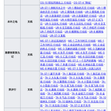
OS-10 耶拉冈德在上 行动后
·
OS-ST-4 “降临”
UR-ST-1 倒映河水之中
·
UR-1 嘈杂的天空 行动前
·
UR-1 嘈
杂的天空 行动后
·
UR-2 擅闯者 行动前
·
UR-2 擅闯者 行动
后
·
UR-3 跌落保护 行动前
·
UR-3 跌落保护 行动后
·
UR-4
晴空湍流 行动前
·
UR-4 晴空湍流 行动后
·
UR-ST-2 试飞
未许之地
支线
日
·
UR-5 注目礼 行动前
·
UR-5 注目礼 行动后
·
UR-6 交叉
航线 行动前
·
UR-6 交叉航线 行动后
·
UR-7 停机坪 行动前
·
UR-7 停机坪 行动后
·
UR-8 栖脚地 行动前
·
UR-8 栖脚地
行动后
·
UR-ST-3 复航
ME-ST-1 涉过流淌的河
·
ME-1 工作与时日 行动前
·
ME-1
工作与时日 行动后
·
ME-2 命定的终点 行动前
·
ME-2 命定
的终点 行动后
·
ME-3 无解的谜题 行动前
·
ME-3 无解的谜
雅赛努斯复仇
题 行动后
·
ME-4 失手 行动前
·
ME-4 失手 行动后
·
ME-5
支线
记
汇流 行动前
·
ME-5 汇流 行动后
·
ME-6 旧日诗篇 行动前
·
ME-6 旧日诗篇 行动后
·
ME-ST-2 一个无声的夜晚
·
ME-7
奔袭 行动前
·
ME-7 奔袭 行动后
·
ME-8 神谕示显 行动前
·
ME-8 神谕示显 行动后
·
ME-ST-3 无法再一次踏入的河
TA-ST-1 蒙不失诵
·
TA-1 激石波 行动前
·
TA-1 激石波 行动
后
·
TA-2 大头鬼 行动前
·
TA-2 大头鬼 行动后
·
TA-3 聚墨
痕 行动前
·
TA-3 聚墨痕 行动后
·
TA-4 小雪崩 行动前
·
TA-
4 小雪崩 行动后
·
TA-5 双飞燕 行动前
·
TA-5 双飞燕 行动
辞岁行
支线
后
·
TA-6 裹锋 行动前
·
TA-6 裹锋 行动后
·
TA-7 相思断 行
动前
·
TA-7 相思断 行动后
·
TA-8 金错刀 行动前
·
TA-8 金
错刀 行动后
·
TA-9 气合 行动前
·
TA-9 气合 行动后
·
TA-10
镇神头 行动前
·
TA-10 镇神头 行动后
·
TA-11 长生劫 行动
前
·
TA-11 长生劫 行动后
·
TA-ST-2 史不失书
TD-ST-1 风沙渐起
·
TD-1 硬壳下的胆小鬼 行动前
·
TD-1 硬