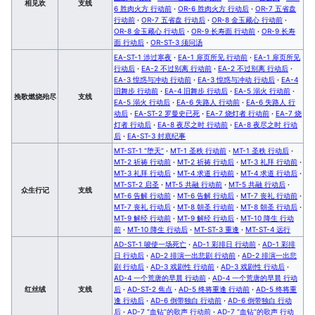
相见欢
支线
6 胜肉火方 行动前
·
OR-6 胜肉火方 行动后
·
OR-7 五省盘
行动前
·
OR-7 五省盘 行动后
·
OR-8 金玉藏心 行动前
·
OR-8 金玉藏心 行动后
·
OR-9 长寿面 行动前
·
OR-9 长寿
面 行动后
·
OR-ST-3 须问汤
EA-ST-1 涉过寒夜
·
EA-1 扉页所见 行动前
·
EA-1 扉页所见
行动后
·
EA-2 不过别离 行动前
·
EA-2 不过别离 行动后
·
EA-3 惶惑与冲动 行动前
·
EA-3 惶惑与冲动 行动后
·
EA-4
旧舞步 行动前
·
EA-4 旧舞步 行动后
·
EA-5 溺火 行动前
·
挽歌燃烧殆尽
支线
EA-5 溺火 行动后
·
EA-6 失路人 行动前
·
EA-6 失路人 行
动后
·
EA-ST-2 罗曼史已死
·
EA-7 烧灯者 行动前
·
EA-7 烧
灯者 行动后
·
EA-8 夜尽之时 行动前
·
EA-8 夜尽之时 行动
后
·
EA-ST-3 封底纪事
MT-ST-1 “堕天”
·
MT-1 圣秩 行动前
·
MT-1 圣秩 行动后
·
MT-2 祈祷 行动前
·
MT-2 祈祷 行动后
·
MT-3 礼拜 行动前
·
MT-3 礼拜 行动后
·
MT-4 求道 行动前
·
MT-4 求道 行动后
·
MT-ST-2 启圣
·
MT-5 共融 行动前
·
MT-5 共融 行动后
·
众生行记
支线
MT-6 告解 行动前
·
MT-6 告解 行动后
·
MT-7 丧礼 行动前
·
MT-7 丧礼 行动后
·
MT-8 朝圣 行动前
·
MT-8 朝圣 行动后
·
MT-9 解经 行动前
·
MT-9 解经 行动后
·
MT-10 降生 行动
前
·
MT-10 降生 行动后
·
MT-ST-3 重逢
·
MT-ST-4 远行
AD-ST-1 唆使一场死亡
·
AD-1 彩排日 行动前
·
AD-1 彩排
日 行动后
·
AD-2 排演一出悲剧 行动前
·
AD-2 排演一出悲
剧 行动后
·
AD-3 戏剧性 行动前
·
AD-3 戏剧性 行动后
·
AD-4 一个荒唐的早晨 行动前
·
AD-4 一个荒唐的早晨 行动
红丝绒
支线
后
·
AD-ST-2 焦点
·
AD-5 终将重逢 行动前
·
AD-5 终将重
逢 行动后
·
AD-6 倒带独白 行动前
·
AD-6 倒带独白 行动
后
·
AD-7 “血钻”的歌声 行动前
·
AD-7 “血钻”的歌声 行动