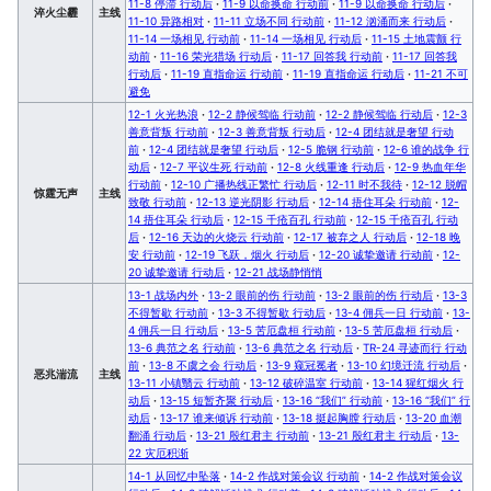
11-8 停滞 行动后
·
11-9 以命换命 行动前
·
11-9 以命换命 行动后
·
淬火尘霾
主线
11-10 异路相对
·
11-11 立场不同 行动前
·
11-12 汹涌而来 行动后
·
11-14 一场相见 行动前
·
11-14 一场相见 行动后
·
11-15 土地震颤 行
动前
·
11-16 荣光猎场 行动后
·
11-17 回答我 行动前
·
11-17 回答我
行动后
·
11-19 直指命运 行动前
·
11-19 直指命运 行动后
·
11-21 不可
避免
12-1 火光热浪
·
12-2 静候驾临 行动前
·
12-2 静候驾临 行动后
·
12-3
善意背叛 行动前
·
12-3 善意背叛 行动后
·
12-4 团结就是奢望 行动
前
·
12-4 团结就是奢望 行动后
·
12-5 脆钢 行动前
·
12-6 谁的战争 行
动后
·
12-7 平议生死 行动前
·
12-8 火线重逢 行动后
·
12-9 热血年华
行动前
·
12-10 广播热线正繁忙 行动后
·
12-11 时不我待
·
12-12 脱帽
惊霆无声
主线
致敬 行动前
·
12-13 逆光阴影 行动后
·
12-14 捂住耳朵 行动前
·
12-
14 捂住耳朵 行动后
·
12-15 千疮百孔 行动前
·
12-15 千疮百孔 行动
后
·
12-16 天边的火烧云 行动前
·
12-17 被弃之人 行动后
·
12-18 晚
安 行动前
·
12-19 飞跃，烟火 行动后
·
12-20 诚挚邀请 行动前
·
12-
20 诚挚邀请 行动后
·
12-21 战场静悄悄
13-1 战场内外
·
13-2 眼前的伤 行动前
·
13-2 眼前的伤 行动后
·
13-3
不得暂歇 行动前
·
13-3 不得暂歇 行动后
·
13-4 佣兵一日 行动前
·
13-
4 佣兵一日 行动后
·
13-5 苦厄盘桓 行动前
·
13-5 苦厄盘桓 行动后
·
13-6 典范之名 行动前
·
13-6 典范之名 行动后
·
TR-24 寻迹而行 行动
前
·
13-8 不虞之会 行动后
·
13-9 窥冠冕者
·
13-10 幻境迁流 行动后
·
恶兆湍流
主线
13-11 小镇翳云 行动前
·
13-12 破碎温室 行动前
·
13-14 猩红烟火 行
动后
·
13-15 短暂齐聚 行动后
·
13-16 “我们” 行动前
·
13-16 “我们” 行
动后
·
13-17 谁来倾诉 行动前
·
13-18 挺起胸膛 行动后
·
13-20 血潮
翻涌 行动后
·
13-21 殷红君主 行动前
·
13-21 殷红君主 行动后
·
13-
22 灾厄积渐
14-1 从回忆中坠落
·
14-2 作战对策会议 行动前
·
14-2 作战对策会议