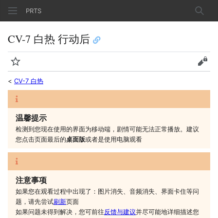
PRTS
搜索
CV-7 白热 行动后
监视
查看
<
CV-7 白热
温馨提示
检测到您现在使用的界面为移动端，剧情可能无法正常播放。建议
您
点击页面最后的
桌面版
或者是
使用电脑观看
注意事项
如果您在观看过程中出现了：图片消失、音频消失、界面卡住等问
题，请先尝试
刷新
页面
如果问题未得到解决，您可前往
反馈与建议
并尽可能地详细描述您