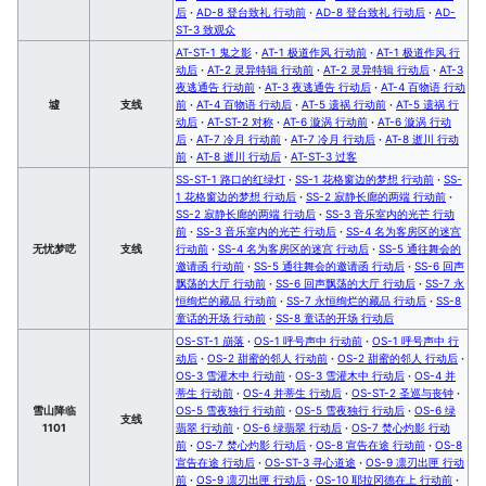
后
·
AD-8 登台致礼 行动前
·
AD-8 登台致礼 行动后
·
AD-
ST-3 致观众
AT-ST-1 鬼之影
·
AT-1 极道作风 行动前
·
AT-1 极道作风 行
动后
·
AT-2 灵异特辑 行动前
·
AT-2 灵异特辑 行动后
·
AT-3
夜逃通告 行动前
·
AT-3 夜逃通告 行动后
·
AT-4 百物语 行动
墟
支线
前
·
AT-4 百物语 行动后
·
AT-5 遗祸 行动前
·
AT-5 遗祸 行
动后
·
AT-ST-2 对称
·
AT-6 漩涡 行动前
·
AT-6 漩涡 行动
后
·
AT-7 冷月 行动前
·
AT-7 冷月 行动后
·
AT-8 逝川 行动
前
·
AT-8 逝川 行动后
·
AT-ST-3 过客
SS-ST-1 路口的红绿灯
·
SS-1 花格窗边的梦想 行动前
·
SS-
1 花格窗边的梦想 行动后
·
SS-2 寂静长廊的两端 行动前
·
SS-2 寂静长廊的两端 行动后
·
SS-3 音乐室内的光芒 行动
前
·
SS-3 音乐室内的光芒 行动后
·
SS-4 名为客房区的迷宫
无忧梦呓
支线
行动前
·
SS-4 名为客房区的迷宫 行动后
·
SS-5 通往舞会的
邀请函 行动前
·
SS-5 通往舞会的邀请函 行动后
·
SS-6 回声
飘荡的大厅 行动前
·
SS-6 回声飘荡的大厅 行动后
·
SS-7 永
恒绚烂的藏品 行动前
·
SS-7 永恒绚烂的藏品 行动后
·
SS-8
童话的开场 行动前
·
SS-8 童话的开场 行动后
OS-ST-1 崩落
·
OS-1 呼号声中 行动前
·
OS-1 呼号声中 行
动后
·
OS-2 甜蜜的邻人 行动前
·
OS-2 甜蜜的邻人 行动后
·
OS-3 雪灌木中 行动前
·
OS-3 雪灌木中 行动后
·
OS-4 并
蒂生 行动前
·
OS-4 并蒂生 行动后
·
OS-ST-2 圣巡与丧钟
·
雪山降临
OS-5 雪夜独行 行动前
·
OS-5 雪夜独行 行动后
·
OS-6 绿
支线
1101
翡翠 行动前
·
OS-6 绿翡翠 行动后
·
OS-7 焚心灼影 行动
前
·
OS-7 焚心灼影 行动后
·
OS-8 宣告在途 行动前
·
OS-8
宣告在途 行动后
·
OS-ST-3 寻心道途
·
OS-9 凛刃出匣 行动
前
·
OS-9 凛刃出匣 行动后
·
OS-10 耶拉冈德在上 行动前
·