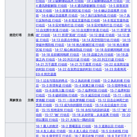
行动后
·
14-3 破解锤砧战术 行动前
·
14-3 破解锤砧战术 行动后
·
14-
4 通讯静默解除 行动前
·
14-4 通讯静默解除 行动后
·
14-5 探查岩洞
区域 行动前
·
14-5 探查岩洞区域 行动后
·
14-6 确认交战视界 行动
前
·
14-6 确认交战视界 行动后
·
14-7 执行反制作战 行动前
·
14-7 执
行反制作战 行动后
·
14-8 抵近支援作战 行动前
·
14-8 抵近支援作战
行动后
·
14-9 应对饱和打击 行动前
·
14-9 应对饱和打击 行动后
·
14-
10 自光辉中奔涌 行动前
·
14-10 自光辉中奔涌 行动后
·
14-11 所谓“英
慈悲灯塔
主线
雄” 行动前
·
14-11 所谓“英雄” 行动后
·
14-12 使徒 行动前
·
14-12 使
徒 行动后
·
14-13 自原点中降临
·
14-14 高空拒阻行动 行动前
·
14-15
突破外围防线 行动后
·
14-16 抢占舷侧区域 行动前
·
14-16 抢占舷侧
区域 行动后
·
14-17 核心舱攻防战 行动前
·
14-18 在炽燃间咆哮 行动
前
·
14-18 在炽燃间咆哮 行动后
·
14-19 晶簇之内 行动前
·
14-19 晶
簇之内 行动后
·
14-20 列王行迹 行动前
·
14-20 列王行迹 行动后
·
14-21 万千愿景 行动前
·
14-21 万千愿景 行动后
·
14-22 在哀愁绽放
的时刻 行动前
·
14-22 在哀愁绽放的时刻 行动后
·
14-23 良夜将死
·
EG-6 慈悲遗愿
15-1 过去与现在的终点
·
15-2 执此剑者 行动前
·
15-2 执此剑者 行动
后
·
15-3 所谓奇迹 行动前
·
15-4 深渊之侧 行动后
·
15-5 喧哗争端 行
动前
·
15-6 刻骨入髓 行动后
·
15-7 临界时刻 行动前
·
15-7 临界时刻
行动后
·
15-8 破碎回响 行动前
·
15-9 减压症候 行动后
·
15-11 一段长
离解复合
主线
梦将醒 行动前
·
15-11 一段长梦将醒 行动后
·
15-12 目击众神死亡的
荒原 行动前
·
15-13 成为你的眼睛 行动后
·
15-14 在尘或血中 行动
前
·
15-15 拒绝哀悼 行动后
·
15-16 永恒与此刻的误差
·
15-17 “她” 行
动前
·
15-17 “她” 行动后
·
15-18 从未怀疑，从未远离 行动前
·
15-20
得以重回 行动后
·
15-21 大地与一隅的归宿
16-1 庸人的救济
·
16-2 晨曦遥远 行动前
·
16-3 道路以目 行动前
·
16-4 友人成众 行动前
·
16-4 友人成众 行动后
·
16-5 分水岭线 行动
前
·
16-6 痛觉明灭 行动后
·
16-7 最后欢愉 行动前
·
16-8 无处可寻 行