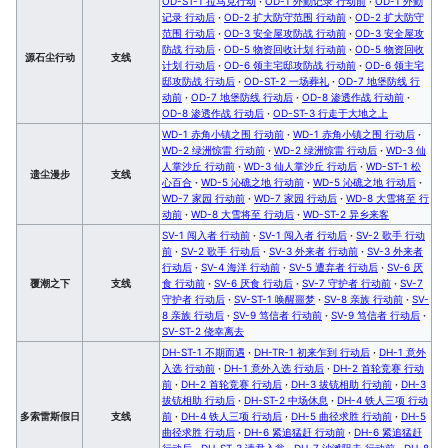
OD-ST-1 拉马克行动
·
OD-1 外勤记录 行动前
·
OD-1 外勤
记录 行动后
·
OD-2 扩大防守范围 行动前
·
OD-2 扩大防守
范围 行动后
·
OD-3 安全屋攻防战 行动前
·
OD-3 安全屋攻
防战 行动后
·
OD-5 物资回收计划 行动前
·
OD-5 物资回收
源石尘行动
支线
计划 行动后
·
OD-6 领主宅邸攻防战 行动前
·
OD-6 领主宅
邸攻防战 行动后
·
OD-ST-2 一场葬礼
·
OD-7 地堡防线 行
动前
·
OD-7 地堡防线 行动后
·
OD-8 渗透作战 行动前
·
OD-8 渗透作战 行动后
·
OD-ST-3 行走于大地之上
WD-1 赤角小镇之围 行动前
·
WD-1 赤角小镇之围 行动后
·
WD-2 绿洲惊雷 行动前
·
WD-2 绿洲惊雷 行动后
·
WD-3 仙
人掌沙丘 行动前
·
WD-3 仙人掌沙丘 行动后
·
WD-ST-1 松
遗尘漫步
支线
心百合
·
WD-5 沁礁之地 行动前
·
WD-5 沁礁之地 行动后
·
WD-7 家园 行动前
·
WD-7 家园 行动后
·
WD-8 大雪将至 行
动前
·
WD-8 大雪将至 行动后
·
WD-ST-2 异乡来客
SV-1 闯入者 行动前
·
SV-1 闯入者 行动后
·
SV-2 歌手 行动
前
·
SV-2 歌手 行动后
·
SV-3 外来者 行动前
·
SV-3 外来者
行动后
·
SV-4 海洋 行动前
·
SV-5 遭弃者 行动后
·
SV-6 厌
覆潮之下
支线
食 行动前
·
SV-6 厌食 行动后
·
SV-7 守护者 行动前
·
SV-7
守护者 行动后
·
SV-ST-1 唤醒噩梦
·
SV-8 亲族 行动前
·
SV-
8 亲族 行动后
·
SV-9 笃信者 行动前
·
SV-9 笃信者 行动后
·
SV-ST-2 侥幸离去
DH-ST-1 不期而遇
·
DH-TR-1 初来乍到 行动后
·
DH-1 意外
入选 行动前
·
DH-1 意外入选 行动后
·
DH-2 首轮竞赛 行动
前
·
DH-2 首轮竞赛 行动后
·
DH-3 拔铳相助 行动前
·
DH-3
拔铳相助 行动后
·
DH-ST-2 中场休息
·
DH-4 铁人三项 行动
多索雷斯假日
支线
前
·
DH-4 铁人三项 行动后
·
DH-5 曲径求胜 行动前
·
DH-5
曲径求胜 行动后
·
DH-6 紧追猛赶 行动前
·
DH-6 紧追猛赶
行动后
·
DH-ST-3 请君入瓮
·
DH-7 沙滩阻击 行动前
·
DH-8