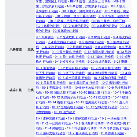
落雪，浸黑国土 行动前
·
R8-11 落雪，浸黑国土 行动后
·
M8-8 苏
醒，浮出梦乡 行动前
·
M8-8 苏醒，浮出梦乡 行动后
·
JT8-1 恨火，
流向原野 行动前
·
JT8-1 恨火，流向原野 行动后
·
JT8-2 睁眼，便是
日暮 行动前
·
JT8-2 睁眼，便是日暮 行动后
·
JT8-3 昂首，足践烈焰
行动前
·
JT8-3 昂首，足践烈焰 行动后
·
END8-1 尾声，抑或开始
·
EG-1 燃烧的片段1
·
EG-2 燃烧的片段2
·
EG-3 燃烧的片段3
·
EG-4 燃
烧的片段4
·
EG-5 燃烧的片段5
9-1 风暴突击
·
9-2 鬼魂危机 行动前
·
9-3 牌局 行动后
·
9-4 暗火四起
行动前
·
9-4 暗火四起 行动后
·
9-5 临界值 行动前
·
9-5 临界值 行动
后
·
9-6 深池 行动前
·
9-7 捉迷藏 行动后
·
9-8 灰烬中的诗
·
9-9 无辜
风暴瞭望
主线
者 行动前
·
9-10 雷声轰鸣 行动后
·
9-12 鬼影如潮 行动前
·
9-13 战地
救援 行动后
·
9-14 风中旗帜 行动前
·
9-18 “破晓” 行动后
·
9-19 长夜
枪火 行动前
·
9-19 长夜枪火 行动后
·
9-20 临近的暴风
·
9-21 重燃
10-1 被追逐者
·
10-2 抢夺目标 行动前
·
10-2 抢夺目标 行动后
·
10-3
低下头 行动前
·
10-3 低下头 行动后
·
10-4 鸣铳示警 行动前
·
10-4 鸣
铳示警 行动后
·
10-5 城市的呼吸 行动前
·
10-5 城市的呼吸 行动后
·
10-6 虽非同族 行动前
·
10-6 虽非同族 行动后
·
10-7 痛觉相连 行动
前
·
10-8 无暇哀悼 行动后
·
10-9 他乡故知 行动前
·
10-9 他乡故知 行
破碎日冕
主线
动后
·
10-10 旧日之影 行动前
·
10-10 旧日之影 行动后
·
10-11 千疮百
孔 行动前
·
10-12 仇怨的尽头 行动后
·
10-13 交叉路口
·
10-14 瞄准
行动前
·
10-14 瞄准 行动后
·
10-15 逃离炮火 行动前
·
10-16 血刃高
悬 行动后
·
10-17 坚城高墙 行动前
·
10-17 坚城高墙 行动后
·
10-18
理想的倒影
·
10-19 远方星火
11-1 维护荣耀 行动前
·
11-1 维护荣耀 行动后
·
11-2 一丝光亮 行动
前
·
11-2 一丝光亮 行动后
·
11-3 蒸汽升腾 行动前
·
11-3 蒸汽升腾 行
动后
·
11-4 何谓理想
·
11-5 等价交换 行动前
·
11-5 等价交换 行动后
·
11-6 演绎文明 行动前
·
11-7 卷入洪流 行动后
·
11-8 停滞 行动前
·