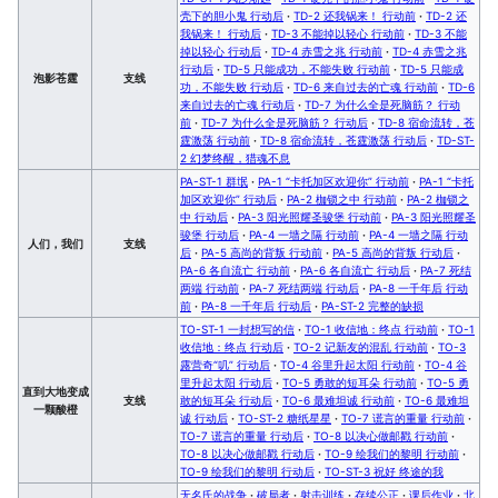
壳下的胆小鬼 行动后
·
TD-2 还我锅来！ 行动前
·
TD-2 还
我锅来！ 行动后
·
TD-3 不能掉以轻心 行动前
·
TD-3 不能
掉以轻心 行动后
·
TD-4 赤雪之兆 行动前
·
TD-4 赤雪之兆
行动后
·
TD-5 只能成功，不能失败 行动前
·
TD-5 只能成
泡影苍霆
支线
功，不能失败 行动后
·
TD-6 来自过去的亡魂 行动前
·
TD-6
来自过去的亡魂 行动后
·
TD-7 为什么全是死脑筋？ 行动
前
·
TD-7 为什么全是死脑筋？ 行动后
·
TD-8 宿命流转，苍
霆激荡 行动前
·
TD-8 宿命流转，苍霆激荡 行动后
·
TD-ST-
2 幻梦终醒，猎魂不息
PA-ST-1 群氓
·
PA-1 “卡托加区欢迎你” 行动前
·
PA-1 “卡托
加区欢迎你” 行动后
·
PA-2 枷锁之中 行动前
·
PA-2 枷锁之
中 行动后
·
PA-3 阳光照耀圣骏堡 行动前
·
PA-3 阳光照耀圣
骏堡 行动后
·
PA-4 一墙之隔 行动前
·
PA-4 一墙之隔 行动
人们，我们
支线
后
·
PA-5 高尚的背叛 行动前
·
PA-5 高尚的背叛 行动后
·
PA-6 各自流亡 行动前
·
PA-6 各自流亡 行动后
·
PA-7 死结
两端 行动前
·
PA-7 死结两端 行动后
·
PA-8 一千年后 行动
前
·
PA-8 一千年后 行动后
·
PA-ST-2 完整的缺损
TO-ST-1 一封想写的信
·
TO-1 收信地：终点 行动前
·
TO-1
收信地：终点 行动后
·
TO-2 记新友的混乱 行动前
·
TO-3
露营奇“叽” 行动后
·
TO-4 谷里升起太阳 行动前
·
TO-4 谷
里升起太阳 行动后
·
TO-5 勇敢的短耳朵 行动前
·
TO-5 勇
直到大地变成
支线
敢的短耳朵 行动后
·
TO-6 最难坦诚 行动前
·
TO-6 最难坦
一颗酸橙
诚 行动后
·
TO-ST-2 糖纸星星
·
TO-7 谎言的重量 行动前
·
TO-7 谎言的重量 行动后
·
TO-8 以决心做邮戳 行动前
·
TO-8 以决心做邮戳 行动后
·
TO-9 绘我们的黎明 行动前
·
TO-9 绘我们的黎明 行动后
·
TO-ST-3 祝好 终途的我
无名氏的战争
·
破局者
·
射击训练
·
存续公正
·
课后作业
·
北