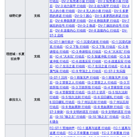
行动后
·
DV-2 拓荒者小屋 行动前
·
DV-2 拓荒者小屋 行动
后
·
DV-3 动力装甲 行动前
·
DV-3 动力装甲 行动后
·
DV-4
无人的小巷 行动前
·
DV-4 无人的小巷 行动后
·
DV-5 多萝
绿野幻梦
支线
西的承诺 行动前
·
DV-S-1 困心
·
DV-5 多萝西的承诺 行动
后
·
DV-6 挣脱美梦 行动前
·
DV-6 挣脱美梦 行动后
·
DV-7
疯狂的信号 行动前
·
DV-S-2 衡虑
·
DV-7 疯狂的信号 行动
后
·
DV-8 连接内心 行动前
·
DV-8 连接内心 行动后
·
DV-
ST-2 启程
IC-ST-1 旅行前夕
·
IC-1 沉浸式游览 行动前
·
IC-1 沉浸式游
览 行动后
·
IC-2 下坠 行动前
·
IC-2 下坠 行动后
·
IC-3 奇
谈怪论 行动前
·
IC-3 奇谈怪论 行动后
·
IC-4 “大水坑” 行动
理想城：长夏
支线
前
·
IC-4 “大水坑” 行动后
·
IC-5 加速冲线 行动前
·
IC-5 加
狂欢季
速冲线 行动后
·
IC-6 战逃反应 行动前
·
IC-6 战逃反应 行动
后
·
IC-7 生活之道 行动前
·
IC-7 生活之道 行动后
·
IC-8 金
属气味 行动前
·
IC-9 穹顶之上 行动后
·
IC-ST-2 失乐园
IS-ST-1 沉疴
·
IS-1 雨落无声 行动前
·
IS-1 雨落无声 行动
后
·
IS-2 荣誉之人 行动前
·
IS-2 荣誉之人 行动后
·
IS-3 万
箭所指 行动前
·
IS-3 万箭所指 行动后
·
IS-4 苦夜惊雷 行动
前
·
IS-4 苦夜惊雷 行动后
·
IS-ST-2 切开
·
IS-5 恒久法则
行动前
·
IS-5 恒久法则 行动后
·
IS-6 旧日碾轧 行动前
·
IS-
叙拉古人
支线
6 旧日碾轧 行动后
·
IS-7 何以忘却 行动前
·
IS-7 何以忘却
行动后
·
IS-8 危如累卵 行动前
·
IS-8 危如累卵 行动后
·
IS-
ST-3 剜刺
·
IS-9 文明的谎言 行动前
·
IS-9 文明的谎言 行动
后
·
IS-10 “狼之主” 行动前
·
IS-10 “狼之主” 行动后
·
IS-ST-
4 缝合
FC-ST-1 荒地钟声
·
FC-1 逃离与追逐 行动前
·
FC-1 逃离与
追逐 行动后
·
FC-2 不幸重逢 行动前
·
FC-2 不幸重逢 行动