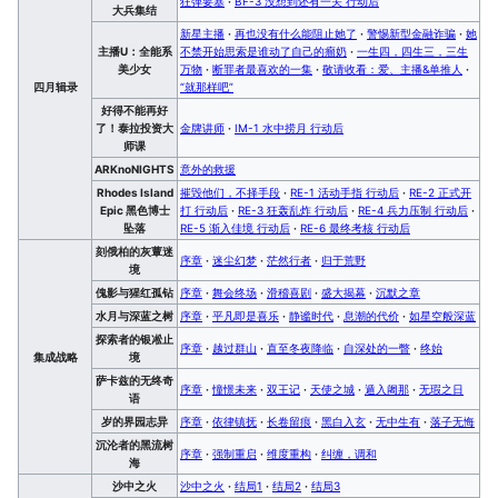
狂弹要塞
·
BF-3 没想到还有一关 行动后
大兵集结
新星主播
·
再也没有什么能阻止她了
·
警惕新型金融诈骗
·
她
主播U：全能系
不禁开始思索是谁动了自己的瘤奶
·
一生四，四生三，三生
美少女
万物
·
断罪者最喜欢的一集
·
敬请收看：爱、主播&单推人
·
四月辑录
“就那样吧”
好得不能再好
了！泰拉投资大
金牌讲师
·
IM-1 水中捞月 行动后
师课
ARKnoNIGHTS
意外的救援
Rhodes Island
摧毁他们，不择手段
·
RE-1 活动手指 行动后
·
RE-2 正式开
Epic 黑色博士
打 行动后
·
RE-3 狂轰乱炸 行动后
·
RE-4 兵力压制 行动后
·
坠落
RE-5 渐入佳境 行动后
·
RE-6 最终考核 行动后
刻俄柏的灰蕈迷
序章
·
迷尘幻梦
·
茫然行者
·
归于荒野
境
傀影与猩红孤钻
序章
·
舞会终场
·
滑稽喜剧
·
盛大揭幕
·
沉默之章
水月与深蓝之树
序章
·
平凡即是喜乐
·
静谧时代
·
息潮的代价
·
如星空般深蓝
探索者的银凇止
序章
·
越过群山
·
直至冬夜降临
·
自深处的一瞥
·
终始
集成战略
境
萨卡兹的无终奇
序章
·
憧憬未来
·
双王记
·
天使之城
·
遁入阇那
·
无瑕之日
语
岁的界园志异
序章
·
依律镇抚
·
长卷留痕
·
黑白入玄
·
无中生有
·
落子无悔
沉沦者的黑流树
序章
·
强制重启
·
维度重构
·
纠缠，调和
海
沙中之火
沙中之火
·
结局1
·
结局2
·
结局3