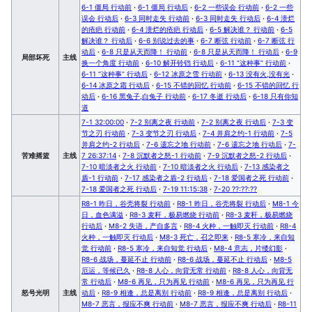
6-1 僵局 行动前
·
6-1 僵局 行动后
·
6-2 一些误会 行动前
·
6-2 一些
误会 行动后
·
6-3 同时走失 行动前
·
6-3 同时走失 行动后
·
6-4 溃烂
的疮疤 行动前
·
6-4 溃烂的疮疤 行动后
·
6-5 解决谁？ 行动前
·
6-5
解决谁？ 行动后
·
6-6 别说过去的事
·
6-7 断弦 行动前
·
6-7 断弦 行
动后
·
6-8 只是从天而降！ 行动前
·
6-8 只是从天而降！ 行动后
·
6-9
局部坏死
主线
换一个角度 行动前
·
6-10 解开铃铛 行动后
·
6-11 “这种事” 行动前
·
6-11 “这种事” 行动后
·
6-12 冰原之雪 行动前
·
6-13 没有火,没有光
·
6-14 冰原之霜 行动后
·
6-15 不错的回忆 行动前
·
6-15 不错的回忆 行
动后
·
6-16 黑兔子,白兔子 行动前
·
6-17 冬逝 行动后
·
6-18 只有你知
道
7-1 32:00:00
·
7-2 别离之夜 行动前
·
7-2 别离之夜 行动后
·
7-3 变
节之刃 行动前
·
7-3 变节之刃 行动后
·
7-4 并肩之约-1 行动前
·
7-5
并肩之约-2 行动后
·
7-6 遗忘之地 行动前
·
7-6 遗忘之地 行动后
·
7-
苦难摇篮
主线
7 26:37:14
·
7-8 沉默者之怒-1 行动前
·
7-9 沉默者之怒-2 行动后
·
7-10 暗淡者之火 行动前
·
7-10 暗淡者之火 行动后
·
7-13 感染者之
盾-1 行动前
·
7-17 感染者之盾-2 行动后
·
7-18 爱国者之死 行动前
·
7-18 爱国者之死 行动后
·
7-19 11:15:38
·
7-20 ??:??:??
R8-1 昨日，谷壳将裂 行动前
·
R8-1 昨日，谷壳将裂 行动后
·
M8-1 今
日，血色满溢
·
R8-3 麦秆，极易燃烧 行动前
·
R8-3 麦秆，极易燃烧
行动后
·
M8-2 失语，产自多言
·
R8-4 火种，一触即灭 行动前
·
R8-4
火种，一触即灭 行动后
·
M8-3 死亡，召之即来
·
R8-5 寒冷，来自知
觉 行动前
·
R8-5 寒冷，来自知觉 行动后
·
M8-4 意志，片缕幻影
·
R8-6 战场，蔓延不止 行动前
·
R8-6 战场，蔓延不止 行动后
·
M8-5
厄运，等候已久
·
R8-8 人心，向背无常 行动前
·
R8-8 人心，向背无
常 行动后
·
M8-6 再见，只为再见 行动前
·
M8-6 再见，只为再见 行
怒号光明
主线
动后
·
R8-9 相逢，总是离别 行动前
·
R8-9 相逢，总是离别 行动后
·
M8-7 恶言，报应不爽 行动前
·
M8-7 恶言，报应不爽 行动后
·
R8-11