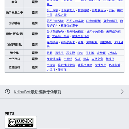
春分
剧情
寒山
沉于冰寒
·
冰原的女儿
·
树影幢幢
·
自然的启示
·
归乡
·
终有
眠于树影之中
剧情
一日
·
未见之景
盖不住的锅盖
·
不回头的车辙
·
狂奔的瓶树
·
落定的锤子
·
咧
去咧嘴谷
剧情
嘴的矿井
·
被踩住的影子
如烟花般坠地
·
归来时的街道
·
披床单的怪物
·
未完成的态
熔炉“还魂”记
剧情
度
·
女巫与下午茶
·
罐头里有什么
寻灯续昼
·
到乌萨斯去
·
错身
·
河畔航船
·
腐败终息
·
未明启
我们明日见
剧情
示
镜中集
剧情
胡君
·
蒲先生
·
石头记
·
白锦
·
失剑客
·
凌绝顶
·
小镇志
十字路口
剧情
红酒谋杀案
·
生意经
·
见证
·
撞车
·
未至之音
·
新秩序
土壤病
·
退行性猎犬病
·
香蕉出血热
·
专性寄生
·
热病与城
·
丛林症结
剧情
大流行
·
漫游症
KrliovBot
最后编辑于3年前
PRTS