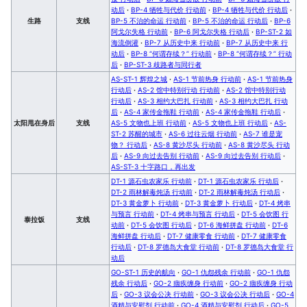
动后
·
BP-4 牺牲与代价 行动前
·
BP-4 牺牲与代价 行动后
·
生路
支线
BP-5 不治的命运 行动前
·
BP-5 不治的命运 行动后
·
BP-6
阿戈尔失格 行动前
·
BP-6 阿戈尔失格 行动后
·
BP-ST-2 如
海流倒灌
·
BP-7 从历史中来 行动前
·
BP-7 从历史中来 行
动后
·
BP-8 “何谓存续？” 行动前
·
BP-8 “何谓存续？” 行动
后
·
BP-ST-3 歧路者与同行者
AS-ST-1 辉煌之城
·
AS-1 节前热身 行动前
·
AS-1 节前热身
行动后
·
AS-2 馆中特别行动 行动前
·
AS-2 馆中特别行动
行动后
·
AS-3 相约大巴扎 行动前
·
AS-3 相约大巴扎 行动
后
·
AS-4 家传金拖鞋 行动前
·
AS-4 家传金拖鞋 行动后
·
太阳甩在身后
支线
AS-5 文物也上班 行动前
·
AS-5 文物也上班 行动后
·
AS-
ST-2 苏醒的城市
·
AS-6 过往云烟 行动前
·
AS-7 谁是宠
物？ 行动后
·
AS-8 黄沙尽头 行动前
·
AS-8 黄沙尽头 行动
后
·
AS-9 向过去告别 行动前
·
AS-9 向过去告别 行动后
·
AS-ST-3 十字路口，再出发
DT-1 源石虫农家乐 行动前
·
DT-1 源石虫农家乐 行动后
·
DT-2 雨林解毒炖汤 行动前
·
DT-2 雨林解毒炖汤 行动后
·
DT-3 黄金萝卜 行动前
·
DT-3 黄金萝卜 行动后
·
DT-4 烤串
与预言 行动前
·
DT-4 烤串与预言 行动后
·
DT-5 会饮图 行
泰拉饭
支线
动前
·
DT-5 会饮图 行动后
·
DT-6 海鲜拼盘 行动前
·
DT-6
海鲜拼盘 行动后
·
DT-7 健康零食 行动前
·
DT-7 健康零食
行动后
·
DT-8 罗德岛大食堂 行动前
·
DT-8 罗德岛大食堂 行
动后
GO-ST-1 历史的航向
·
GO-1 仇怨残余 行动前
·
GO-1 仇怨
残余 行动后
·
GO-2 痼疾缠身 行动前
·
GO-2 痼疾缠身 行动
后
·
GO-3 议会公决 行动前
·
GO-3 议会公决 行动后
·
GO-4
酒精与安慰剂 行动前
·
GO-4 酒精与安慰剂 行动后
·
GO-5