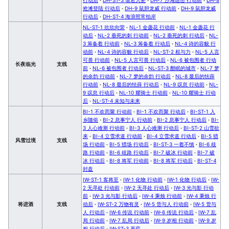
抢滩登陆 行动后
·
DH-9 鼠胆龙威 行动前
·
DH-9 鼠胆龙威
行动后
·
DH-ST-4 海浪照常拍岸
NL-ST-1 欣欣向荣
·
NL-1 金盏花 行动前
·
NL-1 金盏花 行
动后
·
NL-2 垂死的刺 行动前
·
NL-2 垂死的刺 行动后
·
NL-
3 筹备着 行动前
·
NL-3 筹备着 行动后
·
NL-4 诗的容貌 行
动前
·
NL-4 诗的容貌 行动后
·
NL-ST-2 权与力
·
NL-5 人言
可畏 行动前
·
NL-5 人言可畏 行动后
·
NL-6 被包围者 行动
长夜临光
支线
前
·
NL-6 被包围者 行动后
·
NL-ST-3 酣眠的城市
·
NL-7 梦
的余韵 行动前
·
NL-7 梦的余韵 行动后
·
NL-8 最后的怯薛
行动前
·
NL-8 最后的怯薛 行动后
·
NL-9 叹息 行动前
·
NL-
9 叹息 行动后
·
NL-10 耀骑士 行动前
·
NL-10 耀骑士 行动
后
·
NL-ST-4 未知与未来
BI-1 不欢而聚 行动前
·
BI-1 不欢而聚 行动后
·
BI-ST-1 入
乡随俗
·
BI-2 息事宁人 行动前
·
BI-2 息事宁人 行动后
·
BI-
3 人心难测 行动前
·
BI-3 人心难测 行动后
·
BI-ST-2 山雪欲
来
·
BI-4 立雪求道 行动前
·
BI-4 立雪求道 行动后
·
BI-5 猎
风雪过境
支线
场 行动前
·
BI-5 猎场 行动后
·
BI-ST-3 一着不慎
·
BI-6 歧
路 行动前
·
BI-6 歧路 行动后
·
BI-7 破冰 行动前
·
BI-7 破
冰 行动后
·
BI-8 将军 行动前
·
BI-8 将军 行动后
·
BI-ST-4
封盘
IW-ST-1 客将至
·
IW-1 化物 行动前
·
IW-1 化物 行动后
·
IW-
2 无寻处 行动前
·
IW-2 无寻处 行动后
·
IW-3 光与影 行动
前
·
IW-3 光与影 行动后
·
IW-4 秉烛 行动前
·
IW-4 秉烛 行
将进酒
支线
动后
·
IW-ST-2 万物有灵
·
IW-5 货与人 行动前
·
IW-5 货与
人 行动后
·
IW-6 传说 行动前
·
IW-6 传说 行动后
·
IW-7 乱
局 行动前
·
IW-7 乱局 行动后
·
IW-9 岁相 行动前
·
IW-9 岁
相 行动后
·
IW-ST-3 再弈