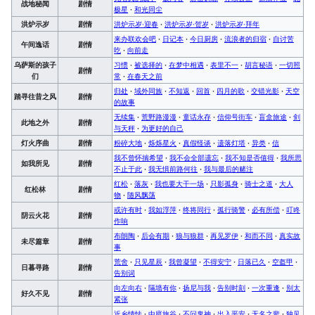
战地秘闻
剧情
极星
·
和光同尘
洪炉示岁
剧情
洪炉示岁·迎春
·
洪炉示岁·贺岁
·
洪炉示岁·拜年
来办联欢会吧
·
日记本
·
今日厨房
·
流浪者的归宿
·
自讨苦
午间逸话
剧情
吃
·
向前走
乌萨斯的孩子
习惯
·
被选择的
·
在梦中相遇
·
表里不一
·
胡言秘语
·
一切照
剧情
们
常
·
在春天之前
归处
·
域外同族
·
不知返
·
回首
·
四月的歌
·
交错光影
·
天空
踏寻往昔之风
剧情
的故事
无续集
·
荒野路漫漫
·
童话永存
·
信仰号街车
·
盲盒旅途
·
剑
此地之外
剧情
与天秤
·
为更好的自己
灯火序曲
剧情
粉碎大地
·
烁烁星火
·
真假怪谈
·
遗落灯塔
·
异类
·
信
我不曾怀揣希望
·
我不会全部遗忘
·
我不知是否值得
·
我所思
如我所见
剧情
不止于此
·
我无惧前路何往
·
我与最后的赌注
红松
·
落灰
·
我也要大干一场
·
只影孤身
·
骑士之道
·
大人
红松林
剧情
物
·
随风飘荡
或许有时
·
我如浮萍
·
终将同行
·
孤行骑警
·
必有所偿
·
叮咚
阴云火花
剧情
作响
布朗陶
·
后会有期
·
狼与狼群
·
再见罗伊
·
和而不同
·
真实故
未尽篇章
剧情
事
荒舍
·
只见星辰
·
我曾凝望
·
不得安宁
·
日落已久
·
空盔甲
·
日暮寻路
剧情
告别词
向左向右
·
隔墙有你
·
扬尼与我
·
告别时刻
·
一次重逢
·
别太
好久不见
剧情
紧张
近乡情怯
·
中庭旅谷
·
不问鬼神
·
出入平安
·
无名之辈
·
独见