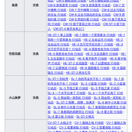
动后
·
CW-5 柳暗花明 行动前
·
CW-5 柳暗花明 行动后
·
孤星
支线
CW-6 群英荟萃 行动前
·
CW-6 群英荟萃 行动后
·
CW-7 空
中楼阁 行动前
·
CW-7 空中楼阁 行动后
·
CW-8 过去与现在
的交会 行动前
·
CW-8 过去与现在的交会 行动后
·
CW-9 恩
怨纠葛 行动前
·
CW-9 恩怨纠葛 行动后
·
CW-10 散于星辰之
间 行动前
·
CW-10 散于星辰之间 行动后
·
CW-ST-3 留下的
人
·
CW-ST-4 推开未来之门
HE-ST-1 奉上冠冕
·
HE-1 我有一个荣美家乡 行动前
·
HE-1
我有一个荣美家乡 行动后
·
HE-2 生命运河 行动前
·
HE-2
生命运河 行动后
·
HE-3 岂可空手回天府？ 行动前
·
HE-3
岂可空手回天府？ 行动后
·
HE-4 我曾舍命为你 行动前
·
空想花庭
支线
HE-4 我曾舍命为你 行动后
·
HE-5 主在圣殿中 行动前
·
HE-
5 主在圣殿中 行动后
·
HE-6 夜半歌声 行动前
·
HE-6 夜半歌
声 行动后
·
HE-ST-2 在花园里
·
HE-7 以爱相连 行动前
·
HE-7 以爱相连 行动后
·
HE-8 愿跟随主 行动前
·
HE-8 愿跟
随主 行动后
·
HE-ST-3 慈光引导
SL-ST-1 到站旁
·
SL-1 你的耳朵长不长？ 行动前
·
SL-1 你
的耳朵长不长？ 行动后
·
SL-2 小蓝孩 行动前
·
SL-2 小蓝孩
行动后
·
SL-3 手指之家 行动前
·
SL-3 手指之家 行动后
·
SL-4 一个水手出海了 行动前
·
SL-4 一个水手出海了 行动
火山旅梦
支线
后
·
SL-5 我会唱一首彩虹 行动前
·
SL-5 我会唱一首彩虹 行
动后
·
SL-ST-2 雨啊，雨啊，快离开
·
SL-6 林中小木屋 行动
前
·
SL-6 林中小木屋 行动后
·
SL-7 靠着我的肩膀哭泣 行动
前
·
SL-7 靠着我的肩膀哭泣 行动后
·
SL-8 爱之歌 行动前
·
SL-8 爱之歌 行动后
·
SL-ST-3 晴天
CV-ST-1 火线之中
·
CV-1 孤独之地 行动前
·
CV-1 孤独之地
行动后
·
CV-2 双重保险 行动前
·
CV-2 双重保险 行动后
·
CV-3 圈套 行动前
·
CV-3 圈套 行动后
·
CV-4 缺席的人 行