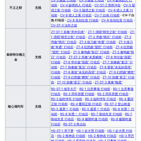
动前
·
CV-4 缺席的人 行动后
·
CV-ST-2 突然冲击
·
CV-5 疑
不义之财
支线
惑之影 行动前
·
CV-5 疑惑之影 行动后
·
CV-6 猎人之夜 行
动前
·
CV-6 猎人之夜 行动后
·
CV-7 白热 行动前
·
CV-7 白
热 行动后
·
CV-8 告别往昔 行动前
·
CV-8 告别往昔 行动后
·
CV-ST-3 法外之徒
ZT-ST-1 前奏“意外归来”
·
ZT-1 清唱“晴空之歌” 行动前
·
ZT-
1 清唱“晴空之歌” 行动后
·
ZT-2 序曲“哨兵” 行动前
·
ZT-2
序曲“哨兵” 行动后
·
ZT-3 练习曲“奇遇” 行动前
·
ZT-3 练习
曲“奇遇” 行动后
·
ZT-4 狂想曲“望想” 行动前
·
ZT-4 狂想曲
“望想” 行动后
·
ZT-5 奏鸣曲“秋日” 行动前
·
ZT-5 奏鸣曲“秋
崔林特尔梅之
支线
日” 行动后
·
ZT-ST-2 间奏“未竟赋格”
·
ZT-6 华尔兹“假面”
金
行动前
·
ZT-6 华尔兹“假面” 行动后
·
ZT-7 协奏曲“复活” 行
动前
·
ZT-7 协奏曲“复活” 行动后
·
ZT-8 夜歌“未见的高塔”
行动前
·
ZT-8 夜歌“未见的高塔” 行动后
·
ZT-9 幻想曲“赠答”
行动前
·
ZT-9 幻想曲“赠答” 行动后
·
ZT-10 弥撒“君王” 行动
前
·
ZT-10 弥撒“君王” 行动后
·
ZT-ST-3 尾奏“晚霞”
RS-ST-1 候车大厅
·
RS-1 注意事项 行动前
·
RS-1 注意事项
行动后
·
RS-2 同车异图 行动前
·
RS-2 同车异图 行动后
·
RS-3 临时停车 行动前
·
RS-3 临时停车 行动后
·
RS-4 重回
正轨 行动前
·
RS-4 重回正轨 行动后
·
RS-ST-2 登山铁道
·
银心湖列车
支线
RS-5 逃票？ 行动前
·
RS-5 逃票？ 行动后
·
RS-6 补票！ 行
动前
·
RS-6 补票！ 行动后
·
RS-7 制动失灵 行动前
·
RS-7
制动失灵 行动后
·
RS-8 极限时速 行动前
·
RS-8 极限时速
行动后
·
RS-ST-3 终点站
HS-ST-1 禾下梦
·
HS-1 赴大荒 行动前
·
HS-1 赴大荒 行动
后
·
HS-2 祭神农 行动前
·
HS-2 祭神农 行动后
·
HS-3 早芒
种 行动前
·
HS-3 早芒种 行动后
·
HS-4 话桑麻 行动前
·