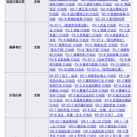
追迹日落以西
支线
废铁与铆钉 行动前
·
GO-5 废铁与铆钉 行动后
·
GO-6 “晚饭
宣言” 行动前
·
GO-7 锈王冠 行动后
·
GO-8 战火重铸之剑
行动前
·
GO-8 战火重铸之剑 行动后
·
GO-9 英雄的落幕 行
动前
·
GO-9 英雄的落幕 行动后
·
GO-ST-2 童话的结局
PV-ST-1 《新都市管理法案》
·
PV-1 失途 行动前
·
PV-1 失
途 行动后
·
PV-2 择路 行动前
·
PV-2 择路 行动后
·
PV-3 恶
客盈门 行动前
·
PV-3 恶客盈门 行动后
·
PV-4 体面来宾 行
动前
·
PV-4 体面来宾 行动后
·
PV-ST-2 《复仇禁制令》
·
PV-5 “致新生活” 行动前
·
PV-5 “致新生活” 行动后
·
PV-6
揭幕者们
支线
“复仇于我” 行动前
·
PV-6 “复仇于我” 行动后
·
PV-7 揭幕时
刻 行动前
·
PV-7 揭幕时刻 行动后
·
PV-8 无私铁棘 行动前
·
PV-8 无私铁棘 行动后
·
PV-ST-3 《狂欢节章程》
·
PV-9 狼
群与群狼 行动前
·
PV-9 狼群与群狼 行动后
·
PV-10 铳响 行
动前
·
PV-10 铳响 行动后
·
PV-ST-4 《管理法修正案》
EP-ST-1 别了，盐漠
·
EP-1 倒悬苍白海上 行动前
·
EP-1 倒
悬苍白海上 行动后
·
EP-2 腿部拆卸疗法 行动前
·
EP-2 腿部
拆卸疗法 行动后
·
EP-3 大出血的舞步 行动前
·
EP-3 大出血
的舞步 行动后
·
EP-4 重逢不乏意外 行动前
·
EP-4 重逢不乏
出苍白海
支线
意外 行动后
·
EP-5 熄灭过去的灯 行动前
·
EP-5 熄灭过去的
灯 行动后
·
EP-6 若退路在燃烧 行动前
·
EP-6 若退路在燃烧
行动后
·
EP-ST-2 倾泻腐朽的花
·
EP-7 我的罗盘 行动前
·
EP-7 我的罗盘 行动后
·
EP-8 见证，征服，定义 行动前
·
EP-8 见证，征服，定义 行动后
·
EP-ST-3 别了，大地
OR-ST-1 陈皮菊花茶
·
OR-1 一清二白 行动前
·
OR-1 一清
二白 行动后
·
OR-2 糖瓜粘 行动前
·
OR-2 糖瓜粘 行动后
·
OR-3 油泼扯面 行动前
·
OR-3 油泼扯面 行动后
·
OR-4 雪
里蕻 行动前
·
OR-4 雪里蕻 行动后
·
OR-ST-2 雷公栗
·
OR-