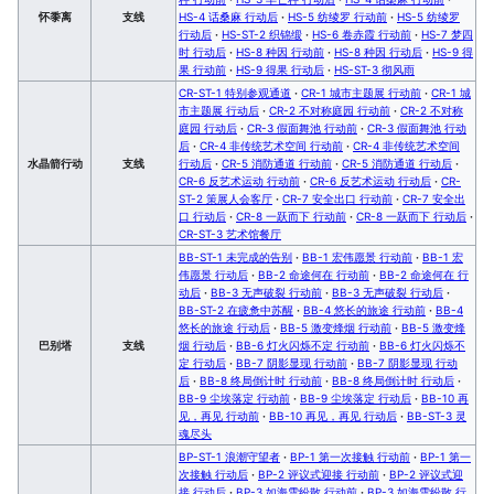
怀黍离
支线
HS-4 话桑麻 行动后
·
HS-5 纺绫罗 行动前
·
HS-5 纺绫罗
行动后
·
HS-ST-2 织锦缎
·
HS-6 卷赤霞 行动前
·
HS-7 梦四
时 行动后
·
HS-8 种因 行动前
·
HS-8 种因 行动后
·
HS-9 得
果 行动前
·
HS-9 得果 行动后
·
HS-ST-3 彻风雨
CR-ST-1 特别参观通道
·
CR-1 城市主题展 行动前
·
CR-1 城
市主题展 行动后
·
CR-2 不对称庭园 行动前
·
CR-2 不对称
庭园 行动后
·
CR-3 假面舞池 行动前
·
CR-3 假面舞池 行动
后
·
CR-4 非传统艺术空间 行动前
·
CR-4 非传统艺术空间
水晶箭行动
支线
行动后
·
CR-5 消防通道 行动前
·
CR-5 消防通道 行动后
·
CR-6 反艺术运动 行动前
·
CR-6 反艺术运动 行动后
·
CR-
ST-2 策展人会客厅
·
CR-7 安全出口 行动前
·
CR-7 安全出
口 行动后
·
CR-8 一跃而下 行动前
·
CR-8 一跃而下 行动后
·
CR-ST-3 艺术馆餐厅
BB-ST-1 未完成的告别
·
BB-1 宏伟愿景 行动前
·
BB-1 宏
伟愿景 行动后
·
BB-2 命途何在 行动前
·
BB-2 命途何在 行
动后
·
BB-3 无声破裂 行动前
·
BB-3 无声破裂 行动后
·
BB-ST-2 在疲惫中苏醒
·
BB-4 悠长的旅途 行动前
·
BB-4
悠长的旅途 行动后
·
BB-5 激变烽烟 行动前
·
BB-5 激变烽
巴别塔
支线
烟 行动后
·
BB-6 灯火闪烁不定 行动前
·
BB-6 灯火闪烁不
定 行动后
·
BB-7 阴影显现 行动前
·
BB-7 阴影显现 行动
后
·
BB-8 终局倒计时 行动前
·
BB-8 终局倒计时 行动后
·
BB-9 尘埃落定 行动前
·
BB-9 尘埃落定 行动后
·
BB-10 再
见，再见 行动前
·
BB-10 再见，再见 行动后
·
BB-ST-3 灵
魂尽头
BP-ST-1 浪潮守望者
·
BP-1 第一次接触 行动前
·
BP-1 第一
次接触 行动后
·
BP-2 评议式迎接 行动前
·
BP-2 评议式迎
接 行动后
·
BP-3 如海雪纷散 行动前
·
BP-3 如海雪纷散 行