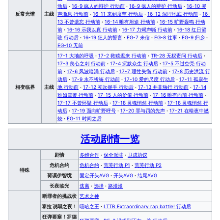
动后
·
16-9 疯人的辩护 行动前
·
16-9 疯人的辩护 行动后
·
16-10 哭
反常光谱
主线
声渐息 行动前
·
16-11 来到坟茔 行动后
·
16-12 深埋地底 行动前
·
16-
13 不曾遗忘 行动前
·
16-14 唯有坦途 行动前
·
16-15 旷野轰鸣 行动
前
·
16-16 示我以真 行动前
·
16-17 力竭声嘶 行动前
·
16-18 红日留
驻 行动后
·
16-19 狂人的誓言
·
EG-7 来信
·
EG-8 往事
·
EG-9 归乡
·
EG-10 无前
17-1 大地的呼吸
·
17-2 救赎迟来 行动前
·
TR-28 无权责问 行动后
·
17-3 良心之刺 行动前
·
17-4 沉默众生 行动后
·
17-5 不过空壳 行动
前
·
17-6 风波暗涌 行动后
·
17-7 理性失衡 行动前
·
17-8 历史洪流 行
动后
·
17-9 永不祈祷 行动前
·
17-10 爱的尺度 行动后
·
17-11 孤寂生
相变临界
主线
地 行动前
·
17-12 初次握手 行动后
·
17-13 并非独行 行动前
·
17-14
难如雪覆 行动前
·
17-15 人的价值 行动前
·
17-16 唯有向前 行动前
·
17-17 不曾怀疑 行动后
·
17-18 灵魂悄然 行动前
·
17-18 灵魂悄然 行
动后
·
17-19 面向旷野呼号
·
17-20 罪与罚的先声
·
17-21 在暗夜中燃
烧
·
EG-11 时间之后
活动剧情一览
剧情
多维合作
·
保全派驻
·
卫戍协议
危机合约
危机合约
·
荒芜行动 P1
·
荒芜行动 P2
特殊
荷谟伊智境
固定开头AVG
·
开头AVG
·
结尾AVG
长夜临光
逃离
·
选择
·
路漫漫
断罪者的挑战状
艺术之神
泰拉 说唱之夜！
嘻哈之王
·
LTTB Extraordinary rap battle! 行动后
狂弹要塞！罗德