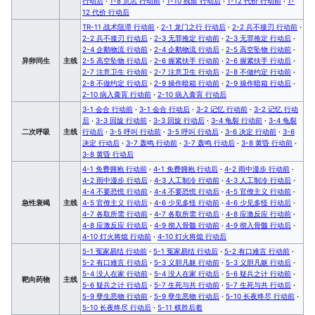
行动后
·
1-8 意志 行动前
·
1-10 残留 行动后
·
1-12 代价 行动前
·
1-
12 代价 行动后
TR-11 战术阻滞 行动前
·
2-1 龙门之行 行动后
·
2-2 兵不接刃 行动前
·
2-2 兵不接刃 行动后
·
2-3 无罪推定 行动前
·
2-3 无罪推定 行动后
·
2-4 企鹅物流 行动前
·
2-4 企鹅物流 行动后
·
2-5 高空坠物 行动前
·
异卵同生
主线
2-5 高空坠物 行动后
·
2-6 握紧扶手 行动前
·
2-6 握紧扶手 行动后
·
2-7 注意卫生 行动前
·
2-7 注意卫生 行动后
·
2-8 不做约定 行动前
·
2-8 不做约定 行动后
·
2-9 操作暗箱 行动前
·
2-9 操作暗箱 行动后
·
2-10 病入膏肓 行动前
·
2-10 病入膏肓 行动后
3-1 会合 行动前
·
3-1 会合 行动后
·
3-2 记忆 行动前
·
3-2 记忆 行动
后
·
3-3 回旋 行动前
·
3-3 回旋 行动后
·
3-4 龟裂 行动前
·
3-4 龟裂
二次呼吸
主线
行动后
·
3-5 呼叫 行动前
·
3-5 呼叫 行动后
·
3-6 决定 行动前
·
3-6
决定 行动后
·
3-7 轰鸣 行动前
·
3-7 轰鸣 行动后
·
3-8 黄昏 行动前
·
3-8 黄昏 行动后
4-1 免费拥抱 行动前
·
4-1 免费拥抱 行动后
·
4-2 雨中漫步 行动前
·
4-2 雨中漫步 行动后
·
4-3 人工制冷 行动前
·
4-3 人工制冷 行动后
·
4-4 不要恐慌 行动前
·
4-4 不要恐慌 行动后
·
4-5 官僚主义 行动前
·
急性衰竭
主线
4-5 官僚主义 行动后
·
4-6 少见多怪 行动前
·
4-6 少见多怪 行动后
·
4-7 各取所需 行动前
·
4-7 各取所需 行动后
·
4-8 应激反应 行动前
·
4-8 应激反应 行动后
·
4-9 彻入骨髓 行动前
·
4-9 彻入骨髓 行动后
·
4-10 灯火将熄 行动前
·
4-10 灯火将熄 行动后
5-1 冤家易结 行动前
·
5-1 冤家易结 行动后
·
5-2 有口难言 行动前
·
5-2 有口难言 行动后
·
5-3 义胆凡躯 行动前
·
5-3 义胆凡躯 行动后
·
5-4 没人在家 行动前
·
5-4 没人在家 行动后
·
5-6 疑兵之计 行动前
·
靶向药物
主线
5-6 疑兵之计 行动后
·
5-7 生死与共 行动前
·
5-7 生死与共 行动后
·
5-9 孽生恶物 行动前
·
5-9 孽生恶物 行动后
·
5-10 长夜终尽 行动前
·
5-10 长夜终尽 行动后
·
5-11 棋胜后着