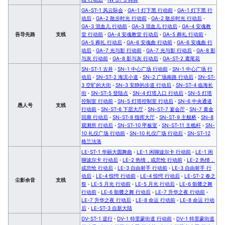
GA-ST-1 风云际会
·
GA-1 灯下黑 行动前
·
GA-1 灯下黑 行
动后
·
GA-2 散步时光 行动前
·
GA-2 散步时光 行动后
·
GA-3 混血儿 行动前
·
GA-3 混血儿 行动后
·
GA-4 安魂教
吾导先路
支线
堂 行动前
·
GA-4 安魂教堂 行动后
·
GA-5 葬礼 行动前
·
GA-5 葬礼 行动后
·
GA-6 安魂曲 行动前
·
GA-6 安魂曲 行
动后
·
GA-7 光与影 行动前
·
GA-7 光与影 行动后
·
GA-8 影
与灰 行动前
·
GA-8 影与灰 行动后
·
GA-ST-2 鸢尾花
SN-ST-1 古井
·
SN-1 中心广场 行动前
·
SN-1 中心广场 行
动后
·
SN-ST-2 海滨小道
·
SN-2 广场南路 行动后
·
SN-ST-
3 空旷的大街
·
SN-3 安静的步道 行动后
·
SN-ST-4 临海长
街
·
SN-ST-5 登陆点
·
SN-4 灯塔入口 行动后
·
SN-5 灯塔
控制室 行动前
·
SN-5 灯塔控制室 行动后
·
SN-6 中央通道
愚人号
支线
行动前
·
SN-ST-6 下层大厅
·
SN-ST-7 宴会厅
·
SN-7 黄金
回廊 行动后
·
SN-ST-8 指挥大厅
·
SN-ST-9 主舰桥
·
SN-8
观测所 行动后
·
SN-ST-10 甲板室
·
SN-ST-11 主桅杆
·
SN-
10 礼仪广场 行动前
·
SN-10 礼仪广场 行动后
·
SN-ST-12
格兰法洛
LE-ST-1 华丽大圆舞曲
·
LE-1 闲聊波尔卡 行动前
·
LE-1 闲
聊波尔卡 行动后
·
LE-2 热情，或悲怆 行动前
·
LE-2 热情，
或悲怆 行动后
·
LE-3 自由射手 行动前
·
LE-3 自由射手 行
动后
·
LE-4 惊愕 行动前
·
LE-4 惊愕 行动后
·
LE-ST-2 春之
尘影余音
支线
祭
·
LE-5 月光 行动前
·
LE-5 月光 行动后
·
LE-6 骷髅之舞
行动前
·
LE-6 骷髅之舞 行动后
·
LE-7 升华之夜 行动前
·
LE-7 升华之夜 行动后
·
LE-8 命运 行动前
·
LE-8 命运 行动
后
·
LE-ST-3 自新大陆
DV-ST-1 逆行
·
DV-1 特里蒙街道 行动前
·
DV-1 特里蒙街道