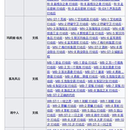
RI-8 嘉维尔之拳 行动前
·
RI-8 嘉维尔之拳 行动后
·
RI-9 走
出密林 行动前
·
RI-9 走出密林 行动后
·
RI-EX-1 声东击西
行动后
MN-ST-1 亮相
·
MN-1 艾伦精选 行动前
·
MN-1 艾伦精选
行动后
·
MN-2 呼啸守卫 行动前
·
MN-2 呼啸守卫 行动后
·
MN-3 玫瑰报业 行动前
·
MN-3 玫瑰报业 行动后
·
MN-4 辉
煌盾工业 行动前
·
MN-4 辉煌盾工业 行动后
·
MN-5 斯沃玛
玛莉娅·临光
支线
食品 行动前
·
MN-5 斯沃玛食品 行动后
·
MN-6 蓝耳酒窖
行动前
·
MN-6 蓝耳酒窖 行动后
·
MN-7 梅什科集团 行动
前
·
MN-7 梅什科集团 行动后
·
MN-ST-2 酒杯
·
MN-8 商
业联合 行动前
·
MN-8 商业联合 行动后
·
MN-ST-3 缄默启
程
MB-1 密会 行动前
·
MB-1 密会 行动后
·
MB-2 另一个视角
行动前
·
MB-2 另一个视角 行动后
·
MB-3 首次遇袭 行动
前
·
MB-3 首次遇袭 行动后
·
MB-ST-1 邀请
·
MB-4 勇敢，
莽撞 行动前
·
MB-4 勇敢，莽撞 行动后
·
MB-5 危险交易 行
孤岛风云
支线
动前
·
MB-5 危险交易 行动后
·
MB-6 制定计划 行动前
·
MB-6 制定计划 行动后
·
MB-7 背叛 行动前
·
MB-7 背叛 行
动后
·
MB-8 激战之末 行动前
·
MB-8 激战之末 行动后
·
MB-ST-2 正确的代价
WR-ST-1 一钳之恩
·
WR-1 初醒 行动前
·
WR-1 初醒 行动
后
·
WR-2 墨魉 行动前
·
WR-2 墨魉 行动后
·
WR-4 掌柜 行
动前
·
WR-4 掌柜 行动后
·
WR-5 拙山 行动前
·
WR-5 拙山
画中人
支线
行动后
·
WR-ST-2 一日之祸
·
WR-6 画中 行动前
·
WR-6 画
中 行动后
·
WR-8 大梦 行动前
·
WR-8 大梦 行动后
·
WR-10
夕 行动前
·
WR-10 夕 行动后
·
WR-ST-3 一问之答