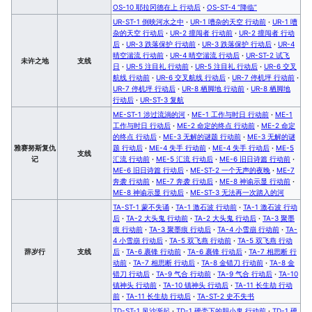
OS-10 耶拉冈德在上 行动后
·
OS-ST-4 “降临”
UR-ST-1 倒映河水之中
·
UR-1 嘈杂的天空 行动前
·
UR-1 嘈
杂的天空 行动后
·
UR-2 擅闯者 行动前
·
UR-2 擅闯者 行动
后
·
UR-3 跌落保护 行动前
·
UR-3 跌落保护 行动后
·
UR-4
晴空湍流 行动前
·
UR-4 晴空湍流 行动后
·
UR-ST-2 试飞
未许之地
支线
日
·
UR-5 注目礼 行动前
·
UR-5 注目礼 行动后
·
UR-6 交叉
航线 行动前
·
UR-6 交叉航线 行动后
·
UR-7 停机坪 行动前
·
UR-7 停机坪 行动后
·
UR-8 栖脚地 行动前
·
UR-8 栖脚地
行动后
·
UR-ST-3 复航
ME-ST-1 涉过流淌的河
·
ME-1 工作与时日 行动前
·
ME-1
工作与时日 行动后
·
ME-2 命定的终点 行动前
·
ME-2 命定
的终点 行动后
·
ME-3 无解的谜题 行动前
·
ME-3 无解的谜
雅赛努斯复仇
题 行动后
·
ME-4 失手 行动前
·
ME-4 失手 行动后
·
ME-5
支线
记
汇流 行动前
·
ME-5 汇流 行动后
·
ME-6 旧日诗篇 行动前
·
ME-6 旧日诗篇 行动后
·
ME-ST-2 一个无声的夜晚
·
ME-7
奔袭 行动前
·
ME-7 奔袭 行动后
·
ME-8 神谕示显 行动前
·
ME-8 神谕示显 行动后
·
ME-ST-3 无法再一次踏入的河
TA-ST-1 蒙不失诵
·
TA-1 激石波 行动前
·
TA-1 激石波 行动
后
·
TA-2 大头鬼 行动前
·
TA-2 大头鬼 行动后
·
TA-3 聚墨
痕 行动前
·
TA-3 聚墨痕 行动后
·
TA-4 小雪崩 行动前
·
TA-
4 小雪崩 行动后
·
TA-5 双飞燕 行动前
·
TA-5 双飞燕 行动
辞岁行
支线
后
·
TA-6 裹锋 行动前
·
TA-6 裹锋 行动后
·
TA-7 相思断 行
动前
·
TA-7 相思断 行动后
·
TA-8 金错刀 行动前
·
TA-8 金
错刀 行动后
·
TA-9 气合 行动前
·
TA-9 气合 行动后
·
TA-10
镇神头 行动前
·
TA-10 镇神头 行动后
·
TA-11 长生劫 行动
前
·
TA-11 长生劫 行动后
·
TA-ST-2 史不失书
TD-ST-1 风沙渐起
·
TD-1 硬壳下的胆小鬼 行动前
·
TD-1 硬