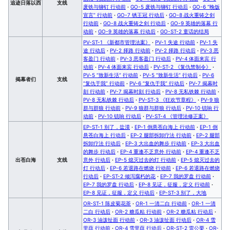
追迹日落以西
支线
废铁与铆钉 行动前
·
GO-5 废铁与铆钉 行动后
·
GO-6 “晚饭
宣言” 行动前
·
GO-7 锈王冠 行动后
·
GO-8 战火重铸之剑
行动前
·
GO-8 战火重铸之剑 行动后
·
GO-9 英雄的落幕 行
动前
·
GO-9 英雄的落幕 行动后
·
GO-ST-2 童话的结局
PV-ST-1 《新都市管理法案》
·
PV-1 失途 行动前
·
PV-1 失
途 行动后
·
PV-2 择路 行动前
·
PV-2 择路 行动后
·
PV-3 恶
客盈门 行动前
·
PV-3 恶客盈门 行动后
·
PV-4 体面来宾 行
动前
·
PV-4 体面来宾 行动后
·
PV-ST-2 《复仇禁制令》
·
PV-5 “致新生活” 行动前
·
PV-5 “致新生活” 行动后
·
PV-6
揭幕者们
支线
“复仇于我” 行动前
·
PV-6 “复仇于我” 行动后
·
PV-7 揭幕时
刻 行动前
·
PV-7 揭幕时刻 行动后
·
PV-8 无私铁棘 行动前
·
PV-8 无私铁棘 行动后
·
PV-ST-3 《狂欢节章程》
·
PV-9 狼
群与群狼 行动前
·
PV-9 狼群与群狼 行动后
·
PV-10 铳响 行
动前
·
PV-10 铳响 行动后
·
PV-ST-4 《管理法修正案》
EP-ST-1 别了，盐漠
·
EP-1 倒悬苍白海上 行动前
·
EP-1 倒
悬苍白海上 行动后
·
EP-2 腿部拆卸疗法 行动前
·
EP-2 腿部
拆卸疗法 行动后
·
EP-3 大出血的舞步 行动前
·
EP-3 大出血
的舞步 行动后
·
EP-4 重逢不乏意外 行动前
·
EP-4 重逢不乏
出苍白海
支线
意外 行动后
·
EP-5 熄灭过去的灯 行动前
·
EP-5 熄灭过去的
灯 行动后
·
EP-6 若退路在燃烧 行动前
·
EP-6 若退路在燃烧
行动后
·
EP-ST-2 倾泻腐朽的花
·
EP-7 我的罗盘 行动前
·
EP-7 我的罗盘 行动后
·
EP-8 见证，征服，定义 行动前
·
EP-8 见证，征服，定义 行动后
·
EP-ST-3 别了，大地
OR-ST-1 陈皮菊花茶
·
OR-1 一清二白 行动前
·
OR-1 一清
二白 行动后
·
OR-2 糖瓜粘 行动前
·
OR-2 糖瓜粘 行动后
·
OR-3 油泼扯面 行动前
·
OR-3 油泼扯面 行动后
·
OR-4 雪
里蕻 行动前
·
OR-4 雪里蕻 行动后
·
OR-ST-2 雷公栗
·
OR-