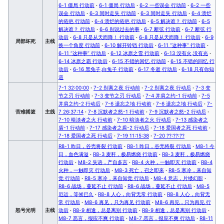
6-1 僵局 行动前
·
6-1 僵局 行动后
·
6-2 一些误会 行动前
·
6-2 一些
误会 行动后
·
6-3 同时走失 行动前
·
6-3 同时走失 行动后
·
6-4 溃烂
的疮疤 行动前
·
6-4 溃烂的疮疤 行动后
·
6-5 解决谁？ 行动前
·
6-5
解决谁？ 行动后
·
6-6 别说过去的事
·
6-7 断弦 行动前
·
6-7 断弦 行
动后
·
6-8 只是从天而降！ 行动前
·
6-8 只是从天而降！ 行动后
·
6-9
局部坏死
主线
换一个角度 行动前
·
6-10 解开铃铛 行动后
·
6-11 “这种事” 行动前
·
6-11 “这种事” 行动后
·
6-12 冰原之雪 行动前
·
6-13 没有火,没有光
·
6-14 冰原之霜 行动后
·
6-15 不错的回忆 行动前
·
6-15 不错的回忆 行
动后
·
6-16 黑兔子,白兔子 行动前
·
6-17 冬逝 行动后
·
6-18 只有你知
道
7-1 32:00:00
·
7-2 别离之夜 行动前
·
7-2 别离之夜 行动后
·
7-3 变
节之刃 行动前
·
7-3 变节之刃 行动后
·
7-4 并肩之约-1 行动前
·
7-5
并肩之约-2 行动后
·
7-6 遗忘之地 行动前
·
7-6 遗忘之地 行动后
·
7-
苦难摇篮
主线
7 26:37:14
·
7-8 沉默者之怒-1 行动前
·
7-9 沉默者之怒-2 行动后
·
7-10 暗淡者之火 行动前
·
7-10 暗淡者之火 行动后
·
7-13 感染者之
盾-1 行动前
·
7-17 感染者之盾-2 行动后
·
7-18 爱国者之死 行动前
·
7-18 爱国者之死 行动后
·
7-19 11:15:38
·
7-20 ??:??:??
R8-1 昨日，谷壳将裂 行动前
·
R8-1 昨日，谷壳将裂 行动后
·
M8-1 今
日，血色满溢
·
R8-3 麦秆，极易燃烧 行动前
·
R8-3 麦秆，极易燃烧
行动后
·
M8-2 失语，产自多言
·
R8-4 火种，一触即灭 行动前
·
R8-4
火种，一触即灭 行动后
·
M8-3 死亡，召之即来
·
R8-5 寒冷，来自知
觉 行动前
·
R8-5 寒冷，来自知觉 行动后
·
M8-4 意志，片缕幻影
·
R8-6 战场，蔓延不止 行动前
·
R8-6 战场，蔓延不止 行动后
·
M8-5
厄运，等候已久
·
R8-8 人心，向背无常 行动前
·
R8-8 人心，向背无
常 行动后
·
M8-6 再见，只为再见 行动前
·
M8-6 再见，只为再见 行
怒号光明
主线
动后
·
R8-9 相逢，总是离别 行动前
·
R8-9 相逢，总是离别 行动后
·
M8-7 恶言，报应不爽 行动前
·
M8-7 恶言，报应不爽 行动后
·
R8-11