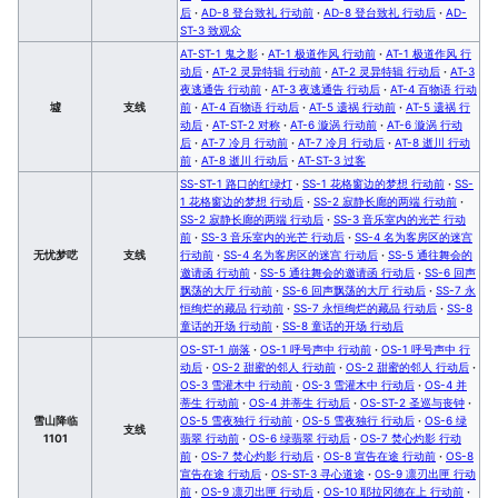
后
·
AD-8 登台致礼 行动前
·
AD-8 登台致礼 行动后
·
AD-
ST-3 致观众
AT-ST-1 鬼之影
·
AT-1 极道作风 行动前
·
AT-1 极道作风 行
动后
·
AT-2 灵异特辑 行动前
·
AT-2 灵异特辑 行动后
·
AT-3
夜逃通告 行动前
·
AT-3 夜逃通告 行动后
·
AT-4 百物语 行动
墟
支线
前
·
AT-4 百物语 行动后
·
AT-5 遗祸 行动前
·
AT-5 遗祸 行
动后
·
AT-ST-2 对称
·
AT-6 漩涡 行动前
·
AT-6 漩涡 行动
后
·
AT-7 冷月 行动前
·
AT-7 冷月 行动后
·
AT-8 逝川 行动
前
·
AT-8 逝川 行动后
·
AT-ST-3 过客
SS-ST-1 路口的红绿灯
·
SS-1 花格窗边的梦想 行动前
·
SS-
1 花格窗边的梦想 行动后
·
SS-2 寂静长廊的两端 行动前
·
SS-2 寂静长廊的两端 行动后
·
SS-3 音乐室内的光芒 行动
前
·
SS-3 音乐室内的光芒 行动后
·
SS-4 名为客房区的迷宫
无忧梦呓
支线
行动前
·
SS-4 名为客房区的迷宫 行动后
·
SS-5 通往舞会的
邀请函 行动前
·
SS-5 通往舞会的邀请函 行动后
·
SS-6 回声
飘荡的大厅 行动前
·
SS-6 回声飘荡的大厅 行动后
·
SS-7 永
恒绚烂的藏品 行动前
·
SS-7 永恒绚烂的藏品 行动后
·
SS-8
童话的开场 行动前
·
SS-8 童话的开场 行动后
OS-ST-1 崩落
·
OS-1 呼号声中 行动前
·
OS-1 呼号声中 行
动后
·
OS-2 甜蜜的邻人 行动前
·
OS-2 甜蜜的邻人 行动后
·
OS-3 雪灌木中 行动前
·
OS-3 雪灌木中 行动后
·
OS-4 并
蒂生 行动前
·
OS-4 并蒂生 行动后
·
OS-ST-2 圣巡与丧钟
·
雪山降临
OS-5 雪夜独行 行动前
·
OS-5 雪夜独行 行动后
·
OS-6 绿
支线
1101
翡翠 行动前
·
OS-6 绿翡翠 行动后
·
OS-7 焚心灼影 行动
前
·
OS-7 焚心灼影 行动后
·
OS-8 宣告在途 行动前
·
OS-8
宣告在途 行动后
·
OS-ST-3 寻心道途
·
OS-9 凛刃出匣 行动
前
·
OS-9 凛刃出匣 行动后
·
OS-10 耶拉冈德在上 行动前
·