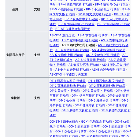
动后
·
BP-4 牺牲与代价 行动前
·
BP-4 牺牲与代价 行动后
·
生路
支线
BP-5 不治的命运 行动前
·
BP-5 不治的命运 行动后
·
BP-6
阿戈尔失格 行动前
·
BP-6 阿戈尔失格 行动后
·
BP-ST-2 如
海流倒灌
·
BP-7 从历史中来 行动前
·
BP-7 从历史中来 行
动后
·
BP-8 “何谓存续？” 行动前
·
BP-8 “何谓存续？” 行动
后
·
BP-ST-3 歧路者与同行者
AS-ST-1 辉煌之城
·
AS-1 节前热身 行动前
·
AS-1 节前热身
行动后
·
AS-2 馆中特别行动 行动前
·
AS-2 馆中特别行动
行动后
·
AS-3 相约大巴扎 行动前
·
AS-3 相约大巴扎 行动
后
·
AS-4 家传金拖鞋 行动前
·
AS-4 家传金拖鞋 行动后
·
太阳甩在身后
支线
AS-5 文物也上班 行动前
·
AS-5 文物也上班 行动后
·
AS-
ST-2 苏醒的城市
·
AS-6 过往云烟 行动前
·
AS-7 谁是宠
物？ 行动后
·
AS-8 黄沙尽头 行动前
·
AS-8 黄沙尽头 行动
后
·
AS-9 向过去告别 行动前
·
AS-9 向过去告别 行动后
·
AS-ST-3 十字路口，再出发
DT-1 源石虫农家乐 行动前
·
DT-1 源石虫农家乐 行动后
·
DT-2 雨林解毒炖汤 行动前
·
DT-2 雨林解毒炖汤 行动后
·
DT-3 黄金萝卜 行动前
·
DT-3 黄金萝卜 行动后
·
DT-4 烤串
与预言 行动前
·
DT-4 烤串与预言 行动后
·
DT-5 会饮图 行
泰拉饭
支线
动前
·
DT-5 会饮图 行动后
·
DT-6 海鲜拼盘 行动前
·
DT-6
海鲜拼盘 行动后
·
DT-7 健康零食 行动前
·
DT-7 健康零食
行动后
·
DT-8 罗德岛大食堂 行动前
·
DT-8 罗德岛大食堂 行
动后
GO-ST-1 历史的航向
·
GO-1 仇怨残余 行动前
·
GO-1 仇怨
残余 行动后
·
GO-2 痼疾缠身 行动前
·
GO-2 痼疾缠身 行动
后
·
GO-3 议会公决 行动前
·
GO-3 议会公决 行动后
·
GO-4
酒精与安慰剂 行动前
·
GO-4 酒精与安慰剂 行动后
·
GO-5