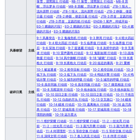
落雪，浸黑国土 行动前
·
R8-11 落雪，浸黑国土 行动后
·
M8-8 苏
醒，浮出梦乡 行动前
·
M8-8 苏醒，浮出梦乡 行动后
·
JT8-1 恨火，
流向原野 行动前
·
JT8-1 恨火，流向原野 行动后
·
JT8-2 睁眼，便是
日暮 行动前
·
JT8-2 睁眼，便是日暮 行动后
·
JT8-3 昂首，足践烈焰
行动前
·
JT8-3 昂首，足践烈焰 行动后
·
END8-1 尾声，抑或开始
·
EG-1 燃烧的片段1
·
EG-2 燃烧的片段2
·
EG-3 燃烧的片段3
·
EG-4 燃
烧的片段4
·
EG-5 燃烧的片段5
9-1 风暴突击
·
9-2 鬼魂危机 行动前
·
9-3 牌局 行动后
·
9-4 暗火四起
行动前
·
9-4 暗火四起 行动后
·
9-5 临界值 行动前
·
9-5 临界值 行动
后
·
9-6 深池 行动前
·
9-7 捉迷藏 行动后
·
9-8 灰烬中的诗
·
9-9 无辜
风暴瞭望
主线
者 行动前
·
9-10 雷声轰鸣 行动后
·
9-12 鬼影如潮 行动前
·
9-13 战地
救援 行动后
·
9-14 风中旗帜 行动前
·
9-18 “破晓” 行动后
·
9-19 长夜
枪火 行动前
·
9-19 长夜枪火 行动后
·
9-20 临近的暴风
·
9-21 重燃
10-1 被追逐者
·
10-2 抢夺目标 行动前
·
10-2 抢夺目标 行动后
·
10-3
低下头 行动前
·
10-3 低下头 行动后
·
10-4 鸣铳示警 行动前
·
10-4 鸣
铳示警 行动后
·
10-5 城市的呼吸 行动前
·
10-5 城市的呼吸 行动后
·
10-6 虽非同族 行动前
·
10-6 虽非同族 行动后
·
10-7 痛觉相连 行动
前
·
10-8 无暇哀悼 行动后
·
10-9 他乡故知 行动前
·
10-9 他乡故知 行
破碎日冕
主线
动后
·
10-10 旧日之影 行动前
·
10-10 旧日之影 行动后
·
10-11 千疮百
孔 行动前
·
10-12 仇怨的尽头 行动后
·
10-13 交叉路口
·
10-14 瞄准
行动前
·
10-14 瞄准 行动后
·
10-15 逃离炮火 行动前
·
10-16 血刃高
悬 行动后
·
10-17 坚城高墙 行动前
·
10-17 坚城高墙 行动后
·
10-18
理想的倒影
·
10-19 远方星火
11-1 维护荣耀 行动前
·
11-1 维护荣耀 行动后
·
11-2 一丝光亮 行动
前
·
11-2 一丝光亮 行动后
·
11-3 蒸汽升腾 行动前
·
11-3 蒸汽升腾 行
动后
·
11-4 何谓理想
·
11-5 等价交换 行动前
·
11-5 等价交换 行动后
·
11-6 演绎文明 行动前
·
11-7 卷入洪流 行动后
·
11-8 停滞 行动前
·