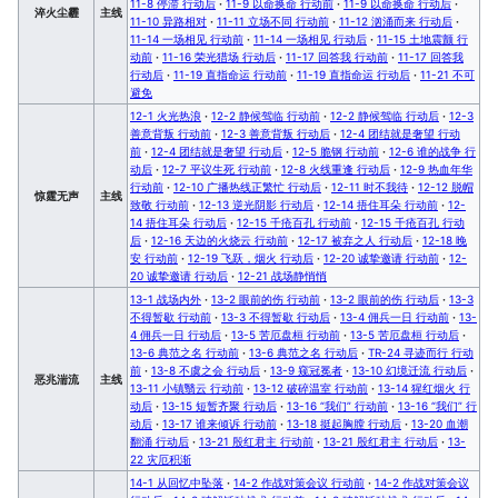
11-8 停滞 行动后
·
11-9 以命换命 行动前
·
11-9 以命换命 行动后
·
淬火尘霾
主线
11-10 异路相对
·
11-11 立场不同 行动前
·
11-12 汹涌而来 行动后
·
11-14 一场相见 行动前
·
11-14 一场相见 行动后
·
11-15 土地震颤 行
动前
·
11-16 荣光猎场 行动后
·
11-17 回答我 行动前
·
11-17 回答我
行动后
·
11-19 直指命运 行动前
·
11-19 直指命运 行动后
·
11-21 不可
避免
12-1 火光热浪
·
12-2 静候驾临 行动前
·
12-2 静候驾临 行动后
·
12-3
善意背叛 行动前
·
12-3 善意背叛 行动后
·
12-4 团结就是奢望 行动
前
·
12-4 团结就是奢望 行动后
·
12-5 脆钢 行动前
·
12-6 谁的战争 行
动后
·
12-7 平议生死 行动前
·
12-8 火线重逢 行动后
·
12-9 热血年华
行动前
·
12-10 广播热线正繁忙 行动后
·
12-11 时不我待
·
12-12 脱帽
惊霆无声
主线
致敬 行动前
·
12-13 逆光阴影 行动后
·
12-14 捂住耳朵 行动前
·
12-
14 捂住耳朵 行动后
·
12-15 千疮百孔 行动前
·
12-15 千疮百孔 行动
后
·
12-16 天边的火烧云 行动前
·
12-17 被弃之人 行动后
·
12-18 晚
安 行动前
·
12-19 飞跃，烟火 行动后
·
12-20 诚挚邀请 行动前
·
12-
20 诚挚邀请 行动后
·
12-21 战场静悄悄
13-1 战场内外
·
13-2 眼前的伤 行动前
·
13-2 眼前的伤 行动后
·
13-3
不得暂歇 行动前
·
13-3 不得暂歇 行动后
·
13-4 佣兵一日 行动前
·
13-
4 佣兵一日 行动后
·
13-5 苦厄盘桓 行动前
·
13-5 苦厄盘桓 行动后
·
13-6 典范之名 行动前
·
13-6 典范之名 行动后
·
TR-24 寻迹而行 行动
前
·
13-8 不虞之会 行动后
·
13-9 窥冠冕者
·
13-10 幻境迁流 行动后
·
恶兆湍流
主线
13-11 小镇翳云 行动前
·
13-12 破碎温室 行动前
·
13-14 猩红烟火 行
动后
·
13-15 短暂齐聚 行动后
·
13-16 “我们” 行动前
·
13-16 “我们” 行
动后
·
13-17 谁来倾诉 行动前
·
13-18 挺起胸膛 行动后
·
13-20 血潮
翻涌 行动后
·
13-21 殷红君主 行动前
·
13-21 殷红君主 行动后
·
13-
22 灾厄积渐
14-1 从回忆中坠落
·
14-2 作战对策会议 行动前
·
14-2 作战对策会议