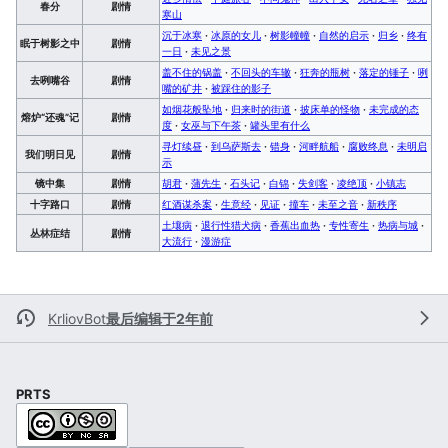
春分
剧情
寒山
沉于冰寒
·
冰原的女儿
·
树影幢幢
·
自然的启示
·
归乡
·
终有
眠于树影之中
剧情
一日
·
未见之景
盖不住的锅盖
·
不回头的车辙
·
狂奔的瓶树
·
落定的锤子
·
咧
去咧嘴谷
剧情
嘴的矿井
·
被踩住的影子
如烟花般坠地
·
归来时的街道
·
披床单的怪物
·
未完成的态
熔炉“还魂”记
剧情
度
·
女巫与下午茶
·
罐头里有什么
寻灯续昼
·
到乌萨斯去
·
错身
·
河畔航船
·
腐败终息
·
未明启
我们明日见
剧情
示
镜中集
剧情
胡君
·
蒲先生
·
石头记
·
白锦
·
失剑客
·
凌绝顶
·
小镇志
十字路口
剧情
红酒谋杀案
·
生意经
·
见证
·
撞车
·
未至之音
·
新秩序
土壤病
·
退行性猎犬病
·
香蕉出血热
·
专性寄生
·
热病与城
·
丛林症结
剧情
大流行
·
漫游症
KrliovBot
最后编辑于2年前
PRTS