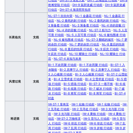
抢滩登陆 行动后
·
DH-9 鼠胆龙威 行动前
·
DH-9 鼠胆龙威
行动后
·
DH-ST-4 海浪照常拍岸
NL-ST-1 欣欣向荣
·
NL-1 金盏花 行动前
·
NL-1 金盏花 行
动后
·
NL-2 垂死的刺 行动前
·
NL-2 垂死的刺 行动后
·
NL-
3 筹备着 行动前
·
NL-3 筹备着 行动后
·
NL-4 诗的容貌 行
动前
·
NL-4 诗的容貌 行动后
·
NL-ST-2 权与力
·
NL-5 人言
可畏 行动前
·
NL-5 人言可畏 行动后
·
NL-6 被包围者 行动
长夜临光
支线
前
·
NL-6 被包围者 行动后
·
NL-ST-3 酣眠的城市
·
NL-7 梦
的余韵 行动前
·
NL-7 梦的余韵 行动后
·
NL-8 最后的怯薛
行动前
·
NL-8 最后的怯薛 行动后
·
NL-9 叹息 行动前
·
NL-
9 叹息 行动后
·
NL-10 耀骑士 行动前
·
NL-10 耀骑士 行动
后
·
NL-ST-4 未知与未来
BI-1 不欢而聚 行动前
·
BI-1 不欢而聚 行动后
·
BI-ST-1 入
乡随俗
·
BI-2 息事宁人 行动前
·
BI-2 息事宁人 行动后
·
BI-
3 人心难测 行动前
·
BI-3 人心难测 行动后
·
BI-ST-2 山雪欲
来
·
BI-4 立雪求道 行动前
·
BI-4 立雪求道 行动后
·
BI-5 猎
风雪过境
支线
场 行动前
·
BI-5 猎场 行动后
·
BI-ST-3 一着不慎
·
BI-6 歧
路 行动前
·
BI-6 歧路 行动后
·
BI-7 破冰 行动前
·
BI-7 破
冰 行动后
·
BI-8 将军 行动前
·
BI-8 将军 行动后
·
BI-ST-4
封盘
IW-ST-1 客将至
·
IW-1 化物 行动前
·
IW-1 化物 行动后
·
IW-
2 无寻处 行动前
·
IW-2 无寻处 行动后
·
IW-3 光与影 行动
前
·
IW-3 光与影 行动后
·
IW-4 秉烛 行动前
·
IW-4 秉烛 行
将进酒
支线
动后
·
IW-ST-2 万物有灵
·
IW-5 货与人 行动前
·
IW-5 货与
人 行动后
·
IW-6 传说 行动前
·
IW-6 传说 行动后
·
IW-7 乱
局 行动前
·
IW-7 乱局 行动后
·
IW-9 岁相 行动前
·
IW-9 岁
相 行动后
·
IW-ST-3 再弈