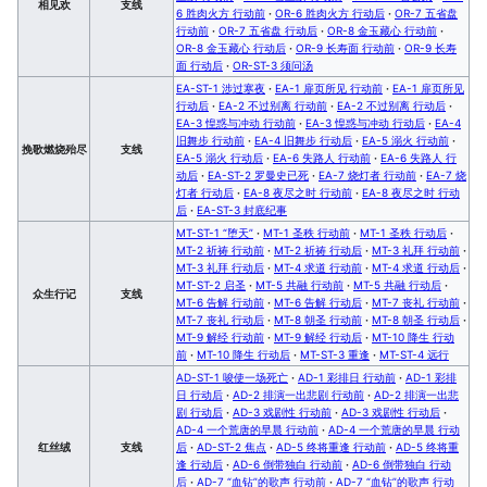
相见欢
支线
6 胜肉火方 行动前
·
OR-6 胜肉火方 行动后
·
OR-7 五省盘
行动前
·
OR-7 五省盘 行动后
·
OR-8 金玉藏心 行动前
·
OR-8 金玉藏心 行动后
·
OR-9 长寿面 行动前
·
OR-9 长寿
面 行动后
·
OR-ST-3 须问汤
EA-ST-1 涉过寒夜
·
EA-1 扉页所见 行动前
·
EA-1 扉页所见
行动后
·
EA-2 不过别离 行动前
·
EA-2 不过别离 行动后
·
EA-3 惶惑与冲动 行动前
·
EA-3 惶惑与冲动 行动后
·
EA-4
旧舞步 行动前
·
EA-4 旧舞步 行动后
·
EA-5 溺火 行动前
·
挽歌燃烧殆尽
支线
EA-5 溺火 行动后
·
EA-6 失路人 行动前
·
EA-6 失路人 行
动后
·
EA-ST-2 罗曼史已死
·
EA-7 烧灯者 行动前
·
EA-7 烧
灯者 行动后
·
EA-8 夜尽之时 行动前
·
EA-8 夜尽之时 行动
后
·
EA-ST-3 封底纪事
MT-ST-1 “堕天”
·
MT-1 圣秩 行动前
·
MT-1 圣秩 行动后
·
MT-2 祈祷 行动前
·
MT-2 祈祷 行动后
·
MT-3 礼拜 行动前
·
MT-3 礼拜 行动后
·
MT-4 求道 行动前
·
MT-4 求道 行动后
·
MT-ST-2 启圣
·
MT-5 共融 行动前
·
MT-5 共融 行动后
·
众生行记
支线
MT-6 告解 行动前
·
MT-6 告解 行动后
·
MT-7 丧礼 行动前
·
MT-7 丧礼 行动后
·
MT-8 朝圣 行动前
·
MT-8 朝圣 行动后
·
MT-9 解经 行动前
·
MT-9 解经 行动后
·
MT-10 降生 行动
前
·
MT-10 降生 行动后
·
MT-ST-3 重逢
·
MT-ST-4 远行
AD-ST-1 唆使一场死亡
·
AD-1 彩排日 行动前
·
AD-1 彩排
日 行动后
·
AD-2 排演一出悲剧 行动前
·
AD-2 排演一出悲
剧 行动后
·
AD-3 戏剧性 行动前
·
AD-3 戏剧性 行动后
·
AD-4 一个荒唐的早晨 行动前
·
AD-4 一个荒唐的早晨 行动
红丝绒
支线
后
·
AD-ST-2 焦点
·
AD-5 终将重逢 行动前
·
AD-5 终将重
逢 行动后
·
AD-6 倒带独白 行动前
·
AD-6 倒带独白 行动
后
·
AD-7 “血钻”的歌声 行动前
·
AD-7 “血钻”的歌声 行动