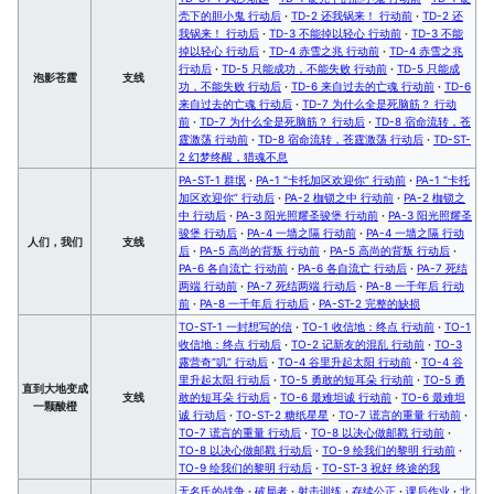
壳下的胆小鬼 行动后
·
TD-2 还我锅来！ 行动前
·
TD-2 还
我锅来！ 行动后
·
TD-3 不能掉以轻心 行动前
·
TD-3 不能
掉以轻心 行动后
·
TD-4 赤雪之兆 行动前
·
TD-4 赤雪之兆
行动后
·
TD-5 只能成功，不能失败 行动前
·
TD-5 只能成
泡影苍霆
支线
功，不能失败 行动后
·
TD-6 来自过去的亡魂 行动前
·
TD-6
来自过去的亡魂 行动后
·
TD-7 为什么全是死脑筋？ 行动
前
·
TD-7 为什么全是死脑筋？ 行动后
·
TD-8 宿命流转，苍
霆激荡 行动前
·
TD-8 宿命流转，苍霆激荡 行动后
·
TD-ST-
2 幻梦终醒，猎魂不息
PA-ST-1 群氓
·
PA-1 “卡托加区欢迎你” 行动前
·
PA-1 “卡托
加区欢迎你” 行动后
·
PA-2 枷锁之中 行动前
·
PA-2 枷锁之
中 行动后
·
PA-3 阳光照耀圣骏堡 行动前
·
PA-3 阳光照耀圣
骏堡 行动后
·
PA-4 一墙之隔 行动前
·
PA-4 一墙之隔 行动
人们，我们
支线
后
·
PA-5 高尚的背叛 行动前
·
PA-5 高尚的背叛 行动后
·
PA-6 各自流亡 行动前
·
PA-6 各自流亡 行动后
·
PA-7 死结
两端 行动前
·
PA-7 死结两端 行动后
·
PA-8 一千年后 行动
前
·
PA-8 一千年后 行动后
·
PA-ST-2 完整的缺损
TO-ST-1 一封想写的信
·
TO-1 收信地：终点 行动前
·
TO-1
收信地：终点 行动后
·
TO-2 记新友的混乱 行动前
·
TO-3
露营奇“叽” 行动后
·
TO-4 谷里升起太阳 行动前
·
TO-4 谷
里升起太阳 行动后
·
TO-5 勇敢的短耳朵 行动前
·
TO-5 勇
直到大地变成
支线
敢的短耳朵 行动后
·
TO-6 最难坦诚 行动前
·
TO-6 最难坦
一颗酸橙
诚 行动后
·
TO-ST-2 糖纸星星
·
TO-7 谎言的重量 行动前
·
TO-7 谎言的重量 行动后
·
TO-8 以决心做邮戳 行动前
·
TO-8 以决心做邮戳 行动后
·
TO-9 绘我们的黎明 行动前
·
TO-9 绘我们的黎明 行动后
·
TO-ST-3 祝好 终途的我
无名氏的战争
·
破局者
·
射击训练
·
存续公正
·
课后作业
·
北