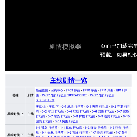
页面已加载完
剧情模拟器
预载。如果您仅
主线剧情一览
隐藏剧情
·
采购中心
·
EP09 序曲
·
EP10 序曲
·
EP11 序曲
·
EP12 序
特殊
剧情
曲
·
15-17 “她” 行动后 SIDE:ACCEPT
·
15-17 “她” 行动后
SIDE:REJECT
序章·上
·
序章·下
·
0-1 坍塌 行动前
·
0-1 坍塌 行动后
·
0-2 守卫 行动
前
·
0-2 守卫 行动后
·
0-4 混战 行动前
·
0-6 强击 行动后
·
0-7 感染
黑暗时代·上
主线
行动前
·
0-7 感染 行动后
·
0-8 狩猎 行动前
·
0-9 临光 行动后
·
0-10
困境 行动前
·
0-11 突围 行动后
1-1 孤岛 行动前
·
1-1 孤岛 行动后
·
1-3 狂奔 行动前
·
1-3 狂奔 行动
后
·
1-4 先兆 行动前
·
1-6 灾难 行动前
·
1-7 暴君 行动前
·
1-7 暴君
黑暗时代·下
主线