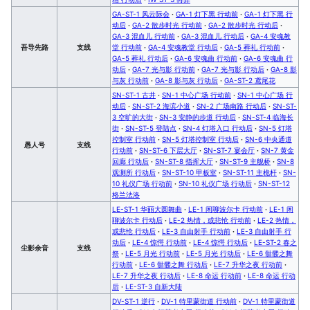
GA-ST-1 风云际会
·
GA-1 灯下黑 行动前
·
GA-1 灯下黑 行
动后
·
GA-2 散步时光 行动前
·
GA-2 散步时光 行动后
·
GA-3 混血儿 行动前
·
GA-3 混血儿 行动后
·
GA-4 安魂教
吾导先路
支线
堂 行动前
·
GA-4 安魂教堂 行动后
·
GA-5 葬礼 行动前
·
GA-5 葬礼 行动后
·
GA-6 安魂曲 行动前
·
GA-6 安魂曲 行
动后
·
GA-7 光与影 行动前
·
GA-7 光与影 行动后
·
GA-8 影
与灰 行动前
·
GA-8 影与灰 行动后
·
GA-ST-2 鸢尾花
SN-ST-1 古井
·
SN-1 中心广场 行动前
·
SN-1 中心广场 行
动后
·
SN-ST-2 海滨小道
·
SN-2 广场南路 行动后
·
SN-ST-
3 空旷的大街
·
SN-3 安静的步道 行动后
·
SN-ST-4 临海长
街
·
SN-ST-5 登陆点
·
SN-4 灯塔入口 行动后
·
SN-5 灯塔
控制室 行动前
·
SN-5 灯塔控制室 行动后
·
SN-6 中央通道
愚人号
支线
行动前
·
SN-ST-6 下层大厅
·
SN-ST-7 宴会厅
·
SN-7 黄金
回廊 行动后
·
SN-ST-8 指挥大厅
·
SN-ST-9 主舰桥
·
SN-8
观测所 行动后
·
SN-ST-10 甲板室
·
SN-ST-11 主桅杆
·
SN-
10 礼仪广场 行动前
·
SN-10 礼仪广场 行动后
·
SN-ST-12
格兰法洛
LE-ST-1 华丽大圆舞曲
·
LE-1 闲聊波尔卡 行动前
·
LE-1 闲
聊波尔卡 行动后
·
LE-2 热情，或悲怆 行动前
·
LE-2 热情，
或悲怆 行动后
·
LE-3 自由射手 行动前
·
LE-3 自由射手 行
动后
·
LE-4 惊愕 行动前
·
LE-4 惊愕 行动后
·
LE-ST-2 春之
尘影余音
支线
祭
·
LE-5 月光 行动前
·
LE-5 月光 行动后
·
LE-6 骷髅之舞
行动前
·
LE-6 骷髅之舞 行动后
·
LE-7 升华之夜 行动前
·
LE-7 升华之夜 行动后
·
LE-8 命运 行动前
·
LE-8 命运 行动
后
·
LE-ST-3 自新大陆
DV-ST-1 逆行
·
DV-1 特里蒙街道 行动前
·
DV-1 特里蒙街道