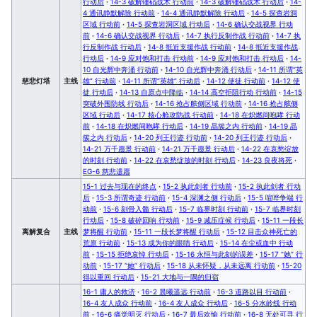
行动后
·
14-3 破解锤砧战术 行动前
·
14-3 破解锤砧战术 行动后
·
14-
4 通讯静默解除 行动前
·
14-4 通讯静默解除 行动后
·
14-5 探查岩洞
区域 行动前
·
14-5 探查岩洞区域 行动后
·
14-6 确认交战视界 行动
前
·
14-6 确认交战视界 行动后
·
14-7 执行反制作战 行动前
·
14-7 执
行反制作战 行动后
·
14-8 抵近支援作战 行动前
·
14-8 抵近支援作战
行动后
·
14-9 应对饱和打击 行动前
·
14-9 应对饱和打击 行动后
·
14-
10 自光辉中奔涌 行动前
·
14-10 自光辉中奔涌 行动后
·
14-11 所谓“英
慈悲灯塔
主线
雄” 行动前
·
14-11 所谓“英雄” 行动后
·
14-12 使徒 行动前
·
14-12 使
徒 行动后
·
14-13 自原点中降临
·
14-14 高空拒阻行动 行动前
·
14-15
突破外围防线 行动后
·
14-16 抢占舷侧区域 行动前
·
14-16 抢占舷侧
区域 行动后
·
14-17 核心舱攻防战 行动前
·
14-18 在炽燃间咆哮 行动
前
·
14-18 在炽燃间咆哮 行动后
·
14-19 晶簇之内 行动前
·
14-19 晶
簇之内 行动后
·
14-20 列王行迹 行动前
·
14-20 列王行迹 行动后
·
14-21 万千愿景 行动前
·
14-21 万千愿景 行动后
·
14-22 在哀愁绽放
的时刻 行动前
·
14-22 在哀愁绽放的时刻 行动后
·
14-23 良夜将死
·
EG-6 慈悲遗愿
15-1 过去与现在的终点
·
15-2 执此剑者 行动前
·
15-2 执此剑者 行动
后
·
15-3 所谓奇迹 行动前
·
15-4 深渊之侧 行动后
·
15-5 喧哗争端 行
动前
·
15-6 刻骨入髓 行动后
·
15-7 临界时刻 行动前
·
15-7 临界时刻
行动后
·
15-8 破碎回响 行动前
·
15-9 减压症候 行动后
·
15-11 一段长
离解复合
主线
梦将醒 行动前
·
15-11 一段长梦将醒 行动后
·
15-12 目击众神死亡的
荒原 行动前
·
15-13 成为你的眼睛 行动后
·
15-14 在尘或血中 行动
前
·
15-15 拒绝哀悼 行动后
·
15-16 永恒与此刻的误差
·
15-17 “她” 行
动前
·
15-17 “她” 行动后
·
15-18 从未怀疑，从未远离 行动前
·
15-20
得以重回 行动后
·
15-21 大地与一隅的归宿
16-1 庸人的救济
·
16-2 晨曦遥远 行动前
·
16-3 道路以目 行动前
·
16-4 友人成众 行动前
·
16-4 友人成众 行动后
·
16-5 分水岭线 行动
前
·
16-6 痛觉明灭 行动后
·
16-7 最后欢愉 行动前
·
16-8 无处可寻 行