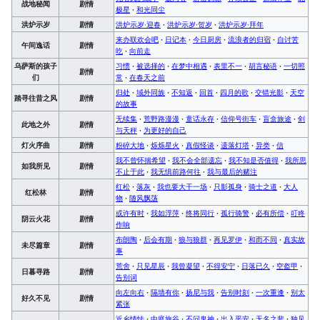
战地秘闻
剧情
极星
·
和光同尘
洪炉示岁
剧情
洪炉示岁·迎春
·
洪炉示岁·贺岁
·
洪炉示岁·拜年
来办联欢会吧
·
日记本
·
今日厨房
·
流浪者的归宿
·
自讨苦
午间逸话
剧情
吃
·
向前走
乌萨斯的孩子
习惯
·
被选择的
·
在梦中相遇
·
表里不一
·
胡言秘语
·
一切照
剧情
们
常
·
在春天之前
归处
·
域外同族
·
不知返
·
回首
·
四月的歌
·
交错光影
·
天空
踏寻往昔之风
剧情
的故事
无续集
·
荒野路漫漫
·
童话永存
·
信仰号街车
·
盲盒旅途
·
剑
此地之外
剧情
与天秤
·
为更好的自己
灯火序曲
剧情
粉碎大地
·
烁烁星火
·
真假怪谈
·
遗落灯塔
·
异类
·
信
我不曾怀揣希望
·
我不会全部遗忘
·
我不知是否值得
·
我所思
如我所见
剧情
不止于此
·
我无惧前路何往
·
我与最后的赌注
红松
·
落灰
·
我也要大干一场
·
只影孤身
·
骑士之道
·
大人
红松林
剧情
物
·
随风飘荡
或许有时
·
我如浮萍
·
终将同行
·
孤行骑警
·
必有所偿
·
叮咚
阴云火花
剧情
作响
布朗陶
·
后会有期
·
狼与狼群
·
再见罗伊
·
和而不同
·
真实故
未尽篇章
剧情
事
荒舍
·
只见星辰
·
我曾凝望
·
不得安宁
·
日落已久
·
空盔甲
·
日暮寻路
剧情
告别词
向左向右
·
隔墙有你
·
扬尼与我
·
告别时刻
·
一次重逢
·
别太
好久不见
剧情
紧张
近乡情怯
·
中庭旅谷
·
不问鬼神
·
出入平安
·
无名之辈
·
独见