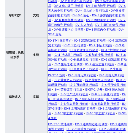
行动后
·
DV-2 拓荒者小屋 行动前
·
DV-2 拓荒者小屋 行动
后
·
DV-3 动力装甲 行动前
·
DV-3 动力装甲 行动后
·
DV-4
无人的小巷 行动前
·
DV-4 无人的小巷 行动后
·
DV-5 多萝
绿野幻梦
支线
西的承诺 行动前
·
DV-S-1 困心
·
DV-5 多萝西的承诺 行动
后
·
DV-6 挣脱美梦 行动前
·
DV-6 挣脱美梦 行动后
·
DV-7
疯狂的信号 行动前
·
DV-S-2 衡虑
·
DV-7 疯狂的信号 行动
后
·
DV-8 连接内心 行动前
·
DV-8 连接内心 行动后
·
DV-
ST-2 启程
IC-ST-1 旅行前夕
·
IC-1 沉浸式游览 行动前
·
IC-1 沉浸式游
览 行动后
·
IC-2 下坠 行动前
·
IC-2 下坠 行动后
·
IC-3 奇
谈怪论 行动前
·
IC-3 奇谈怪论 行动后
·
IC-4 “大水坑” 行动
理想城：长夏
支线
前
·
IC-4 “大水坑” 行动后
·
IC-5 加速冲线 行动前
·
IC-5 加
狂欢季
速冲线 行动后
·
IC-6 战逃反应 行动前
·
IC-6 战逃反应 行动
后
·
IC-7 生活之道 行动前
·
IC-7 生活之道 行动后
·
IC-8 金
属气味 行动前
·
IC-9 穹顶之上 行动后
·
IC-ST-2 失乐园
IS-ST-1 沉疴
·
IS-1 雨落无声 行动前
·
IS-1 雨落无声 行动
后
·
IS-2 荣誉之人 行动前
·
IS-2 荣誉之人 行动后
·
IS-3 万
箭所指 行动前
·
IS-3 万箭所指 行动后
·
IS-4 苦夜惊雷 行动
前
·
IS-4 苦夜惊雷 行动后
·
IS-ST-2 切开
·
IS-5 恒久法则
行动前
·
IS-5 恒久法则 行动后
·
IS-6 旧日碾轧 行动前
·
IS-
叙拉古人
支线
6 旧日碾轧 行动后
·
IS-7 何以忘却 行动前
·
IS-7 何以忘却
行动后
·
IS-8 危如累卵 行动前
·
IS-8 危如累卵 行动后
·
IS-
ST-3 剜刺
·
IS-9 文明的谎言 行动前
·
IS-9 文明的谎言 行动
后
·
IS-10 “狼之主” 行动前
·
IS-10 “狼之主” 行动后
·
IS-ST-
4 缝合
FC-ST-1 荒地钟声
·
FC-1 逃离与追逐 行动前
·
FC-1 逃离与
追逐 行动后
·
FC-2 不幸重逢 行动前
·
FC-2 不幸重逢 行动