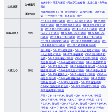
初来乍到
·
寻宝与援兵
·
阿尔萨兰的秘密
·
见证往昔
·
和平的
沙洲遗闻
生息演算
回归
可露希尔的任务汇报
·
希望的升空
·
家园的样貌
·
温暖的承
重启锚点
诺
·
一个拥抱可不够
·
那不是我
·
赠予
GT-1 日正当中 行动前
·
GT-1 日正当中 行动后
·
GT-2 察言
观色 行动前
·
GT-2 察言观色 行动后
·
GT-3 意外之旅 行动
前
·
GT-3 意外之旅 行动后
·
GT-4 污点证人 行动前
·
GT-4
骑兵与猎人
支线
污点证人 行动后
·
GT-5 各抒己见 行动前
·
GT-5 各抒己见
行动后
·
GT-6 黄金三角 行动前
·
GT-6 黄金三角 行动后
·
GT-EX-1 大地惊雷 行动后
·
GT-EX-3 与狼共舞 行动后
·
GT-
HX-1 碧血金沙 行动后
·
GT-HX-3 西部往事 行动后
演出开始
·
OF-ST1 摇滚起来
·
OF-1 火山制造 行动前
·
OF-
1 火山制造 行动后
·
OF-ST2 冲破藩篱
·
OF-2 演出继续 行
动前
·
OF-2 演出继续 行动后
·
OF-3 竞走赛 行动前
·
OF-3
竞走赛 行动后
·
OF-4 他是将军 行动前
·
OF-4 他是将军 行
动后
·
OF-ST3 压力之下
·
OF-5 别阻止我 行动前
·
OF-5 别
火蓝之心
支线
阻止我 行动后
·
OF-6 杀手女皇 行动前
·
OF-6 杀手女皇 行
动后
·
OF-ST4 爱某个人
·
OF-7 一锤定音 行动前
·
OF-7 一
锤定音 行动后
·
OF-8 汐斯塔狂想曲 行动前
·
OF-8 汐斯塔
狂想曲 行动后
·
OF-ST5 此生挚爱
·
OF-ST6 邂逅潮声
·
OF-EX1 预热活动 行动后
·
OF-EX3 采访环节 行动后
·
OF-
EX6 完美落幕 行动后
序章
·
CB-1 6:44P.M. 行动前
·
CB-1 6:44P.M. 行动后
·
CB-2 7:15P.M. 行动前
·
CB-2 7:15P.M. 行动后
·
CB-3
7:22P.M. 行动前
·
CB-3 7:22P.M. 行动后
·
CB-4 7:59P.M.
行动前
·
CB-4 7:59P.M. 行动后
·
CB-5 8:31P.M. 行动前
·
CB-5 8:31P.M. 行动后
·
CB-ST1 晚风轻拂
·
CB-6