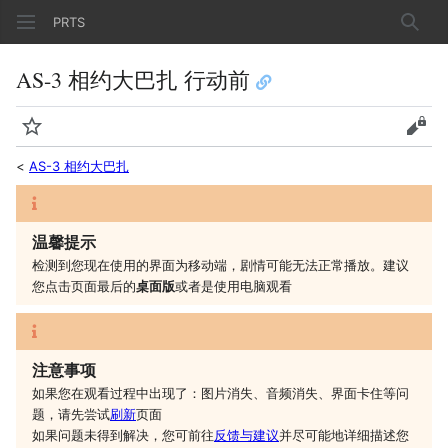
PRTS
搜索
AS-3 相约大巴扎 行动前
监视
查看
<
AS-3 相约大巴扎
温馨提示
检测到您现在使用的界面为移动端，剧情可能无法正常播放。建议
您
点击页面最后的
桌面版
或者是
使用电脑观看
注意事项
如果您在观看过程中出现了：图片消失、音频消失、界面卡住等问
题，请先尝试
刷新
页面
如果问题未得到解决，您可前往
反馈与建议
并尽可能地详细描述您