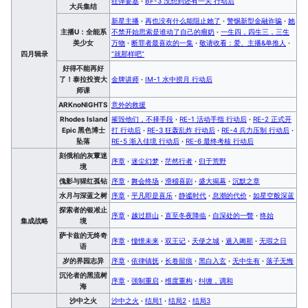
狂弹要塞
·
BF-3 没想到还有一关 行动后
大兵集结
新星主播
·
再也没有什么能阻止她了
·
警惕新型金融诈骗
·
她
主播U：全能系
不禁开始思索是谁动了自己的瘤奶
·
一生四，四生三，三生
美少女
万物
·
断罪者最喜欢的一集
·
敬请收看：爱、主播&单推人
·
四月辑录
“就那样吧”
好得不能再好
了！泰拉投资大
金牌讲师
·
IM-1 水中捞月 行动后
师课
ARKnoNIGHTS
意外的救援
Rhodes Island
摧毁他们，不择手段
·
RE-1 活动手指 行动后
·
RE-2 正式开
Epic 黑色博士
打 行动后
·
RE-3 狂轰乱炸 行动后
·
RE-4 兵力压制 行动后
·
坠落
RE-5 渐入佳境 行动后
·
RE-6 最终考核 行动后
刻俄柏的灰蕈迷
序章
·
迷尘幻梦
·
茫然行者
·
归于荒野
境
傀影与猩红孤钻
序章
·
舞会终场
·
滑稽喜剧
·
盛大揭幕
·
沉默之章
水月与深蓝之树
序章
·
平凡即是喜乐
·
静谧时代
·
息潮的代价
·
如星空般深蓝
探索者的银凇止
序章
·
越过群山
·
直至冬夜降临
·
自深处的一瞥
·
终始
集成战略
境
萨卡兹的无终奇
序章
·
憧憬未来
·
双王记
·
天使之城
·
遁入阇那
·
无瑕之日
语
岁的界园志异
序章
·
依律镇抚
·
长卷留痕
·
黑白入玄
·
无中生有
·
落子无悔
沉沦者的黑流树
序章
·
强制重启
·
维度重构
·
纠缠，调和
海
沙中之火
沙中之火
·
结局1
·
结局2
·
结局3