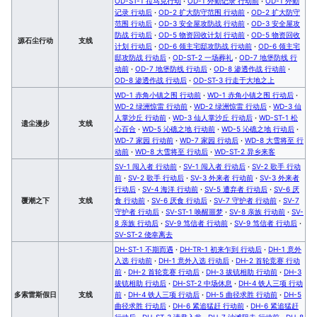
OD-ST-1 拉马克行动
·
OD-1 外勤记录 行动前
·
OD-1 外勤
记录 行动后
·
OD-2 扩大防守范围 行动前
·
OD-2 扩大防守
范围 行动后
·
OD-3 安全屋攻防战 行动前
·
OD-3 安全屋攻
防战 行动后
·
OD-5 物资回收计划 行动前
·
OD-5 物资回收
源石尘行动
支线
计划 行动后
·
OD-6 领主宅邸攻防战 行动前
·
OD-6 领主宅
邸攻防战 行动后
·
OD-ST-2 一场葬礼
·
OD-7 地堡防线 行
动前
·
OD-7 地堡防线 行动后
·
OD-8 渗透作战 行动前
·
OD-8 渗透作战 行动后
·
OD-ST-3 行走于大地之上
WD-1 赤角小镇之围 行动前
·
WD-1 赤角小镇之围 行动后
·
WD-2 绿洲惊雷 行动前
·
WD-2 绿洲惊雷 行动后
·
WD-3 仙
人掌沙丘 行动前
·
WD-3 仙人掌沙丘 行动后
·
WD-ST-1 松
遗尘漫步
支线
心百合
·
WD-5 沁礁之地 行动前
·
WD-5 沁礁之地 行动后
·
WD-7 家园 行动前
·
WD-7 家园 行动后
·
WD-8 大雪将至 行
动前
·
WD-8 大雪将至 行动后
·
WD-ST-2 异乡来客
SV-1 闯入者 行动前
·
SV-1 闯入者 行动后
·
SV-2 歌手 行动
前
·
SV-2 歌手 行动后
·
SV-3 外来者 行动前
·
SV-3 外来者
行动后
·
SV-4 海洋 行动前
·
SV-5 遭弃者 行动后
·
SV-6 厌
覆潮之下
支线
食 行动前
·
SV-6 厌食 行动后
·
SV-7 守护者 行动前
·
SV-7
守护者 行动后
·
SV-ST-1 唤醒噩梦
·
SV-8 亲族 行动前
·
SV-
8 亲族 行动后
·
SV-9 笃信者 行动前
·
SV-9 笃信者 行动后
·
SV-ST-2 侥幸离去
DH-ST-1 不期而遇
·
DH-TR-1 初来乍到 行动后
·
DH-1 意外
入选 行动前
·
DH-1 意外入选 行动后
·
DH-2 首轮竞赛 行动
前
·
DH-2 首轮竞赛 行动后
·
DH-3 拔铳相助 行动前
·
DH-3
拔铳相助 行动后
·
DH-ST-2 中场休息
·
DH-4 铁人三项 行动
多索雷斯假日
支线
前
·
DH-4 铁人三项 行动后
·
DH-5 曲径求胜 行动前
·
DH-5
曲径求胜 行动后
·
DH-6 紧追猛赶 行动前
·
DH-6 紧追猛赶
行动后
·
DH-ST-3 请君入瓮
·
DH-7 沙滩阻击 行动前
·
DH-8