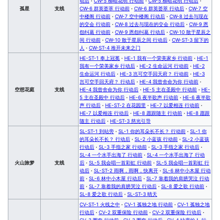
动后
·
CW-5 柳暗花明 行动前
·
CW-5 柳暗花明 行动后
·
孤星
支线
CW-6 群英荟萃 行动前
·
CW-6 群英荟萃 行动后
·
CW-7 空
中楼阁 行动前
·
CW-7 空中楼阁 行动后
·
CW-8 过去与现在
的交会 行动前
·
CW-8 过去与现在的交会 行动后
·
CW-9 恩
怨纠葛 行动前
·
CW-9 恩怨纠葛 行动后
·
CW-10 散于星辰之
间 行动前
·
CW-10 散于星辰之间 行动后
·
CW-ST-3 留下的
人
·
CW-ST-4 推开未来之门
HE-ST-1 奉上冠冕
·
HE-1 我有一个荣美家乡 行动前
·
HE-1
我有一个荣美家乡 行动后
·
HE-2 生命运河 行动前
·
HE-2
生命运河 行动后
·
HE-3 岂可空手回天府？ 行动前
·
HE-3
岂可空手回天府？ 行动后
·
HE-4 我曾舍命为你 行动前
·
空想花庭
支线
HE-4 我曾舍命为你 行动后
·
HE-5 主在圣殿中 行动前
·
HE-
5 主在圣殿中 行动后
·
HE-6 夜半歌声 行动前
·
HE-6 夜半歌
声 行动后
·
HE-ST-2 在花园里
·
HE-7 以爱相连 行动前
·
HE-7 以爱相连 行动后
·
HE-8 愿跟随主 行动前
·
HE-8 愿跟
随主 行动后
·
HE-ST-3 慈光引导
SL-ST-1 到站旁
·
SL-1 你的耳朵长不长？ 行动前
·
SL-1 你
的耳朵长不长？ 行动后
·
SL-2 小蓝孩 行动前
·
SL-2 小蓝孩
行动后
·
SL-3 手指之家 行动前
·
SL-3 手指之家 行动后
·
SL-4 一个水手出海了 行动前
·
SL-4 一个水手出海了 行动
火山旅梦
支线
后
·
SL-5 我会唱一首彩虹 行动前
·
SL-5 我会唱一首彩虹 行
动后
·
SL-ST-2 雨啊，雨啊，快离开
·
SL-6 林中小木屋 行动
前
·
SL-6 林中小木屋 行动后
·
SL-7 靠着我的肩膀哭泣 行动
前
·
SL-7 靠着我的肩膀哭泣 行动后
·
SL-8 爱之歌 行动前
·
SL-8 爱之歌 行动后
·
SL-ST-3 晴天
CV-ST-1 火线之中
·
CV-1 孤独之地 行动前
·
CV-1 孤独之地
行动后
·
CV-2 双重保险 行动前
·
CV-2 双重保险 行动后
·
CV-3 圈套 行动前
·
CV-3 圈套 行动后
·
CV-4 缺席的人 行