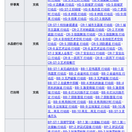
怀黍离
支线
HS-4 话桑麻 行动后
·
HS-5 纺绫罗 行动前
·
HS-5 纺绫罗
行动后
·
HS-ST-2 织锦缎
·
HS-6 卷赤霞 行动前
·
HS-7 梦四
时 行动后
·
HS-8 种因 行动前
·
HS-8 种因 行动后
·
HS-9 得
果 行动前
·
HS-9 得果 行动后
·
HS-ST-3 彻风雨
CR-ST-1 特别参观通道
·
CR-1 城市主题展 行动前
·
CR-1 城
市主题展 行动后
·
CR-2 不对称庭园 行动前
·
CR-2 不对称
庭园 行动后
·
CR-3 假面舞池 行动前
·
CR-3 假面舞池 行动
后
·
CR-4 非传统艺术空间 行动前
·
CR-4 非传统艺术空间
水晶箭行动
支线
行动后
·
CR-5 消防通道 行动前
·
CR-5 消防通道 行动后
·
CR-6 反艺术运动 行动前
·
CR-6 反艺术运动 行动后
·
CR-
ST-2 策展人会客厅
·
CR-7 安全出口 行动前
·
CR-7 安全出
口 行动后
·
CR-8 一跃而下 行动前
·
CR-8 一跃而下 行动后
·
CR-ST-3 艺术馆餐厅
BB-ST-1 未完成的告别
·
BB-1 宏伟愿景 行动前
·
BB-1 宏
伟愿景 行动后
·
BB-2 命途何在 行动前
·
BB-2 命途何在 行
动后
·
BB-3 无声破裂 行动前
·
BB-3 无声破裂 行动后
·
BB-ST-2 在疲惫中苏醒
·
BB-4 悠长的旅途 行动前
·
BB-4
悠长的旅途 行动后
·
BB-5 激变烽烟 行动前
·
BB-5 激变烽
巴别塔
支线
烟 行动后
·
BB-6 灯火闪烁不定 行动前
·
BB-6 灯火闪烁不
定 行动后
·
BB-7 阴影显现 行动前
·
BB-7 阴影显现 行动
后
·
BB-8 终局倒计时 行动前
·
BB-8 终局倒计时 行动后
·
BB-9 尘埃落定 行动前
·
BB-9 尘埃落定 行动后
·
BB-10 再
见，再见 行动前
·
BB-10 再见，再见 行动后
·
BB-ST-3 灵
魂尽头
BP-ST-1 浪潮守望者
·
BP-1 第一次接触 行动前
·
BP-1 第一
次接触 行动后
·
BP-2 评议式迎接 行动前
·
BP-2 评议式迎
接 行动后
·
BP-3 如海雪纷散 行动前
·
BP-3 如海雪纷散 行