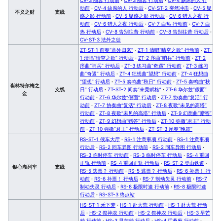
动前
·
CV-4 缺席的人 行动后
·
CV-ST-2 突然冲击
·
CV-5 疑
不义之财
支线
惑之影 行动前
·
CV-5 疑惑之影 行动后
·
CV-6 猎人之夜 行
动前
·
CV-6 猎人之夜 行动后
·
CV-7 白热 行动前
·
CV-7 白
热 行动后
·
CV-8 告别往昔 行动前
·
CV-8 告别往昔 行动后
·
CV-ST-3 法外之徒
ZT-ST-1 前奏“意外归来”
·
ZT-1 清唱“晴空之歌” 行动前
·
ZT-
1 清唱“晴空之歌” 行动后
·
ZT-2 序曲“哨兵” 行动前
·
ZT-2
序曲“哨兵” 行动后
·
ZT-3 练习曲“奇遇” 行动前
·
ZT-3 练习
曲“奇遇” 行动后
·
ZT-4 狂想曲“望想” 行动前
·
ZT-4 狂想曲
“望想” 行动后
·
ZT-5 奏鸣曲“秋日” 行动前
·
ZT-5 奏鸣曲“秋
崔林特尔梅之
支线
日” 行动后
·
ZT-ST-2 间奏“未竟赋格”
·
ZT-6 华尔兹“假面”
金
行动前
·
ZT-6 华尔兹“假面” 行动后
·
ZT-7 协奏曲“复活” 行
动前
·
ZT-7 协奏曲“复活” 行动后
·
ZT-8 夜歌“未见的高塔”
行动前
·
ZT-8 夜歌“未见的高塔” 行动后
·
ZT-9 幻想曲“赠答”
行动前
·
ZT-9 幻想曲“赠答” 行动后
·
ZT-10 弥撒“君王” 行动
前
·
ZT-10 弥撒“君王” 行动后
·
ZT-ST-3 尾奏“晚霞”
RS-ST-1 候车大厅
·
RS-1 注意事项 行动前
·
RS-1 注意事项
行动后
·
RS-2 同车异图 行动前
·
RS-2 同车异图 行动后
·
RS-3 临时停车 行动前
·
RS-3 临时停车 行动后
·
RS-4 重回
正轨 行动前
·
RS-4 重回正轨 行动后
·
RS-ST-2 登山铁道
·
银心湖列车
支线
RS-5 逃票？ 行动前
·
RS-5 逃票？ 行动后
·
RS-6 补票！ 行
动前
·
RS-6 补票！ 行动后
·
RS-7 制动失灵 行动前
·
RS-7
制动失灵 行动后
·
RS-8 极限时速 行动前
·
RS-8 极限时速
行动后
·
RS-ST-3 终点站
HS-ST-1 禾下梦
·
HS-1 赴大荒 行动前
·
HS-1 赴大荒 行动
后
·
HS-2 祭神农 行动前
·
HS-2 祭神农 行动后
·
HS-3 早芒
种 行动前
·
HS-3 早芒种 行动后
·
HS-4 话桑麻 行动前
·