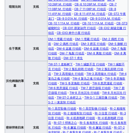
10:26P.M. 行动前
·
CB-6 10:26P.M. 行动后
·
CB-7
喧闹法则
支线
11:08P.M. 行动前
·
CB-7 11:08P.M. 行动后
·
CB-8
11:41P.M. 行动前
·
CB-8 11:41P.M. 行动后
·
CB-ST2 午夜
龙门
·
CB-9 0:01A.M. 行动前
·
CB-9 0:01A.M. 行动后
·
CB-10 1:11A.M. 行动前
·
CB-10 1:11A.M. 行动后
·
CB-ST3
破晓时分
·
CB-EX1 群架诀窍 行动后
·
CB-EX2 南辕北辙 行
动后
·
CB-EX3 林中小屋 行动后
DM-1 埋藏 行动前
·
DM-1 埋藏 行动后
·
DM-2 偶然 行动
前
·
DM-2 偶然 行动后
·
DM-3 挤压 行动前
·
DM-5 旗帜 行
生于黑夜
支线
动后
·
DM-6 远遁 行动前
·
DM-6 远遁 行动后
·
DM-7 龟裂
行动前
·
DM-7 龟裂 行动后
·
DM-8 离散 行动前
·
DM-8 离
散 行动后
·
DM-ST-1 求生
TW-ST-1 老栎树下
·
TW-1 缄默不言 行动前
·
TW-1 缄默不
言 行动后
·
TW-2 叛乱前哨 行动前
·
TW-2 叛乱前哨 行动
后
·
TW-3 高塔烟火 行动前
·
TW-3 高塔烟火 行动后
·
TW-4
复仇之魂 行动前
·
TW-4 复仇之魂 行动后
·
TW-5 冬灵挽歌
沃伦姆德的薄
支线
行动前
·
TW-5 冬灵挽歌 行动后
·
TW-6 怒意漫延 行动前
·
暮
TW-6 怒意漫延 行动后
·
TW-7 群峦崩塌 行动前
·
TW-7 群
峦崩塌 行动后
·
TW-8 月光沉沦 行动前
·
TW-8 月光沉沦 行
动后
·
TW-ST-2 余烬之上
·
TW-S-1 三座巨像 行动后
·
TW-
S-2 一束哀悼 行动后
RI-1 高空坠物 行动前
·
RI-1 高空坠物 行动后
·
RI-2 粗细有
别 行动前
·
RI-2 粗细有别 行动后
·
RI-3 往昔 行动前
·
RI-3
往昔 行动后
·
RI-4 机兽咆哮 行动前
·
RI-4 机兽咆哮 行动
后
·
RI-ST-1 悍将之心
·
RI-5 各有所长 行动前
·
RI-5 各有所
密林悍将归来
支线
长 行动后
·
RI-6 邂逅 行动前
·
RI-6 邂逅 行动后
·
RI-ST-2
休息时间
·
RI-7 有客先来 行动前
·
RI-7 有客先来 行动后
·