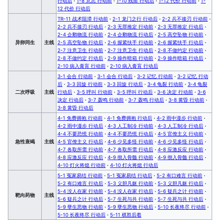
行动后
·
1-8 意志 行动前
·
1-10 残留 行动后
·
1-12 代价 行动前
·
1-
12 代价 行动后
TR-11 战术阻滞 行动前
·
2-1 龙门之行 行动后
·
2-2 兵不接刃 行动前
·
2-2 兵不接刃 行动后
·
2-3 无罪推定 行动前
·
2-3 无罪推定 行动后
·
2-4 企鹅物流 行动前
·
2-4 企鹅物流 行动后
·
2-5 高空坠物 行动前
·
异卵同生
主线
2-5 高空坠物 行动后
·
2-6 握紧扶手 行动前
·
2-6 握紧扶手 行动后
·
2-7 注意卫生 行动前
·
2-7 注意卫生 行动后
·
2-8 不做约定 行动前
·
2-8 不做约定 行动后
·
2-9 操作暗箱 行动前
·
2-9 操作暗箱 行动后
·
2-10 病入膏肓 行动前
·
2-10 病入膏肓 行动后
3-1 会合 行动前
·
3-1 会合 行动后
·
3-2 记忆 行动前
·
3-2 记忆 行动
后
·
3-3 回旋 行动前
·
3-3 回旋 行动后
·
3-4 龟裂 行动前
·
3-4 龟裂
二次呼吸
主线
行动后
·
3-5 呼叫 行动前
·
3-5 呼叫 行动后
·
3-6 决定 行动前
·
3-6
决定 行动后
·
3-7 轰鸣 行动前
·
3-7 轰鸣 行动后
·
3-8 黄昏 行动前
·
3-8 黄昏 行动后
4-1 免费拥抱 行动前
·
4-1 免费拥抱 行动后
·
4-2 雨中漫步 行动前
·
4-2 雨中漫步 行动后
·
4-3 人工制冷 行动前
·
4-3 人工制冷 行动后
·
4-4 不要恐慌 行动前
·
4-4 不要恐慌 行动后
·
4-5 官僚主义 行动前
·
急性衰竭
主线
4-5 官僚主义 行动后
·
4-6 少见多怪 行动前
·
4-6 少见多怪 行动后
·
4-7 各取所需 行动前
·
4-7 各取所需 行动后
·
4-8 应激反应 行动前
·
4-8 应激反应 行动后
·
4-9 彻入骨髓 行动前
·
4-9 彻入骨髓 行动后
·
4-10 灯火将熄 行动前
·
4-10 灯火将熄 行动后
5-1 冤家易结 行动前
·
5-1 冤家易结 行动后
·
5-2 有口难言 行动前
·
5-2 有口难言 行动后
·
5-3 义胆凡躯 行动前
·
5-3 义胆凡躯 行动后
·
5-4 没人在家 行动前
·
5-4 没人在家 行动后
·
5-6 疑兵之计 行动前
·
靶向药物
主线
5-6 疑兵之计 行动后
·
5-7 生死与共 行动前
·
5-7 生死与共 行动后
·
5-9 孽生恶物 行动前
·
5-9 孽生恶物 行动后
·
5-10 长夜终尽 行动前
·
5-10 长夜终尽 行动后
·
5-11 棋胜后着