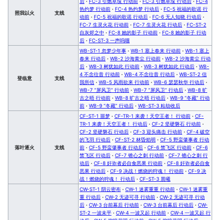
后
·
FC-3 引燃草垛 行动前
·
FC-3 引燃草垛 行动后
·
FC-4
热灼梦 行动前
·
FC-4 热灼梦 行动后
·
FC-5 祝福的歌谣 行
照我以火
支线
动前
·
FC-5 祝福的歌谣 行动后
·
FC-6 无人知晓 行动后
·
FC-7 生灵火花 行动前
·
FC-7 生灵火花 行动后
·
FC-ST-2
自灰烬之中
·
FC-8 她的影子 行动前
·
FC-8 她的影子 行动
后
·
FC-ST-3 一声呜咽
WB-ST-1 忽梦少年事
·
WB-1 塞上春来 行动前
·
WB-1 塞上
春来 行动后
·
WB-2 沙海黄尘 行动前
·
WB-2 沙海黄尘 行动
后
·
WB-3 树犹如此 行动前
·
WB-3 树犹如此 行动后
·
WB-
4 不念往昔 行动前
·
WB-4 不念往昔 行动后
·
WB-ST-2 信
登临意
支线
我所信
·
WB-5 风雨欲来 行动前
·
WB-6 瑟瑟秋华 行动后
·
WB-7 “屏风卫” 行动前
·
WB-7 “屏风卫” 行动后
·
WB-8 旷
古之晤 行动前
·
WB-8 旷古之晤 行动后
·
WB-9 “冬藏” 行动
前
·
WB-9 “冬藏” 行动后
·
WB-ST-3 粘劫收后
CF-ST-1 噩梦
·
CF-TR-1 来袭！天空王者！ 行动前
·
CF-
TR-1 来袭！天空王者！ 行动后
·
CF-2 坚硬磐石 行动前
·
CF-2 坚硬磐石 行动后
·
CF-3 迎头痛击 行动前
·
CF-4 破空
的飞羽 行动后
·
CF-ST-2 林昏焰明
·
CF-5 野蛮肇事者 行动
落叶逐火
支线
前
·
CF-5 野蛮肇事者 行动后
·
CF-6 禁飞区 行动前
·
CF-6
禁飞区 行动后
·
CF-7 锥心之刺 行动前
·
CF-7 锥心之刺 行
动后
·
CF-8 奸诈者必自食恶果 行动前
·
CF-8 奸诈者必自食
恶果 行动后
·
CF-9 决战！燃烧的狩魂！ 行动前
·
CF-9 决
战！燃烧的狩魂！ 行动后
·
CF-ST-3 晨曦
CW-ST-1 阴云密布
·
CW-1 迷雾重重 行动前
·
CW-1 迷雾重
重 行动后
·
CW-2 无迹可寻 行动前
·
CW-2 无迹可寻 行动
后
·
CW-3 台前幕后 行动前
·
CW-3 台前幕后 行动后
·
CW-
ST-2 一波未平
·
CW-4 一波又起 行动前
·
CW-4 一波又起 行