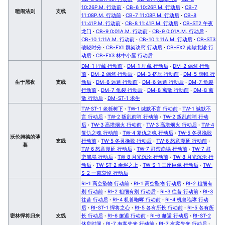
10:26P.M. 行动前
·
CB-6 10:26P.M. 行动后
·
CB-7
喧闹法则
支线
11:08P.M. 行动前
·
CB-7 11:08P.M. 行动后
·
CB-8
11:41P.M. 行动前
·
CB-8 11:41P.M. 行动后
·
CB-ST2 午夜
龙门
·
CB-9 0:01A.M. 行动前
·
CB-9 0:01A.M. 行动后
·
CB-10 1:11A.M. 行动前
·
CB-10 1:11A.M. 行动后
·
CB-ST3
破晓时分
·
CB-EX1 群架诀窍 行动后
·
CB-EX2 南辕北辙 行
动后
·
CB-EX3 林中小屋 行动后
DM-1 埋藏 行动前
·
DM-1 埋藏 行动后
·
DM-2 偶然 行动
前
·
DM-2 偶然 行动后
·
DM-3 挤压 行动前
·
DM-5 旗帜 行
生于黑夜
支线
动后
·
DM-6 远遁 行动前
·
DM-6 远遁 行动后
·
DM-7 龟裂
行动前
·
DM-7 龟裂 行动后
·
DM-8 离散 行动前
·
DM-8 离
散 行动后
·
DM-ST-1 求生
TW-ST-1 老栎树下
·
TW-1 缄默不言 行动前
·
TW-1 缄默不
言 行动后
·
TW-2 叛乱前哨 行动前
·
TW-2 叛乱前哨 行动
后
·
TW-3 高塔烟火 行动前
·
TW-3 高塔烟火 行动后
·
TW-4
复仇之魂 行动前
·
TW-4 复仇之魂 行动后
·
TW-5 冬灵挽歌
沃伦姆德的薄
支线
行动前
·
TW-5 冬灵挽歌 行动后
·
TW-6 怒意漫延 行动前
·
暮
TW-6 怒意漫延 行动后
·
TW-7 群峦崩塌 行动前
·
TW-7 群
峦崩塌 行动后
·
TW-8 月光沉沦 行动前
·
TW-8 月光沉沦 行
动后
·
TW-ST-2 余烬之上
·
TW-S-1 三座巨像 行动后
·
TW-
S-2 一束哀悼 行动后
RI-1 高空坠物 行动前
·
RI-1 高空坠物 行动后
·
RI-2 粗细有
别 行动前
·
RI-2 粗细有别 行动后
·
RI-3 往昔 行动前
·
RI-3
往昔 行动后
·
RI-4 机兽咆哮 行动前
·
RI-4 机兽咆哮 行动
后
·
RI-ST-1 悍将之心
·
RI-5 各有所长 行动前
·
RI-5 各有所
密林悍将归来
支线
长 行动后
·
RI-6 邂逅 行动前
·
RI-6 邂逅 行动后
·
RI-ST-2
休息时间
·
RI-7 有客先来 行动前
·
RI-7 有客先来 行动后
·