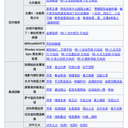
狂弹要塞
·
BF-3 没想到还有一关 行动后
大兵集结
新星主播
·
再也没有什么能阻止她了
·
警惕新型金融诈骗
·
她
主播U：全能系
不禁开始思索是谁动了自己的瘤奶
·
一生四，四生三，三生
美少女
万物
·
断罪者最喜欢的一集
·
敬请收看：爱、主播&单推人
·
四月辑录
“就那样吧”
好得不能再好
了！泰拉投资大
金牌讲师
·
IM-1 水中捞月 行动后
师课
ARKnoNIGHTS
意外的救援
Rhodes Island
摧毁他们，不择手段
·
RE-1 活动手指 行动后
·
RE-2 正式开
Epic 黑色博士
打 行动后
·
RE-3 狂轰乱炸 行动后
·
RE-4 兵力压制 行动后
·
坠落
RE-5 渐入佳境 行动后
·
RE-6 最终考核 行动后
刻俄柏的灰蕈迷
序章
·
迷尘幻梦
·
茫然行者
·
归于荒野
境
傀影与猩红孤钻
序章
·
舞会终场
·
滑稽喜剧
·
盛大揭幕
·
沉默之章
水月与深蓝之树
序章
·
平凡即是喜乐
·
静谧时代
·
息潮的代价
·
如星空般深蓝
探索者的银凇止
序章
·
越过群山
·
直至冬夜降临
·
自深处的一瞥
·
终始
集成战略
境
萨卡兹的无终奇
序章
·
憧憬未来
·
双王记
·
天使之城
·
遁入阇那
·
无瑕之日
语
岁的界园志异
序章
·
依律镇抚
·
长卷留痕
·
黑白入玄
·
无中生有
·
落子无悔
沉沦者的黑流树
序章
·
强制重启
·
维度重构
·
纠缠，调和
海
沙中之火
沙中之火
·
结局1
·
结局2
·
结局3