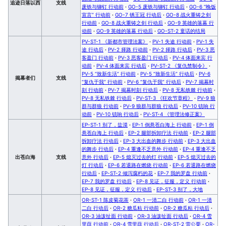
追迹日落以西
支线
废铁与铆钉 行动前
·
GO-5 废铁与铆钉 行动后
·
GO-6 “晚饭
宣言” 行动前
·
GO-7 锈王冠 行动后
·
GO-8 战火重铸之剑
行动前
·
GO-8 战火重铸之剑 行动后
·
GO-9 英雄的落幕 行
动前
·
GO-9 英雄的落幕 行动后
·
GO-ST-2 童话的结局
PV-ST-1 《新都市管理法案》
·
PV-1 失途 行动前
·
PV-1 失
途 行动后
·
PV-2 择路 行动前
·
PV-2 择路 行动后
·
PV-3 恶
客盈门 行动前
·
PV-3 恶客盈门 行动后
·
PV-4 体面来宾 行
动前
·
PV-4 体面来宾 行动后
·
PV-ST-2 《复仇禁制令》
·
PV-5 “致新生活” 行动前
·
PV-5 “致新生活” 行动后
·
PV-6
揭幕者们
支线
“复仇于我” 行动前
·
PV-6 “复仇于我” 行动后
·
PV-7 揭幕时
刻 行动前
·
PV-7 揭幕时刻 行动后
·
PV-8 无私铁棘 行动前
·
PV-8 无私铁棘 行动后
·
PV-ST-3 《狂欢节章程》
·
PV-9 狼
群与群狼 行动前
·
PV-9 狼群与群狼 行动后
·
PV-10 铳响 行
动前
·
PV-10 铳响 行动后
·
PV-ST-4 《管理法修正案》
EP-ST-1 别了，盐漠
·
EP-1 倒悬苍白海上 行动前
·
EP-1 倒
悬苍白海上 行动后
·
EP-2 腿部拆卸疗法 行动前
·
EP-2 腿部
拆卸疗法 行动后
·
EP-3 大出血的舞步 行动前
·
EP-3 大出血
的舞步 行动后
·
EP-4 重逢不乏意外 行动前
·
EP-4 重逢不乏
出苍白海
支线
意外 行动后
·
EP-5 熄灭过去的灯 行动前
·
EP-5 熄灭过去的
灯 行动后
·
EP-6 若退路在燃烧 行动前
·
EP-6 若退路在燃烧
行动后
·
EP-ST-2 倾泻腐朽的花
·
EP-7 我的罗盘 行动前
·
EP-7 我的罗盘 行动后
·
EP-8 见证，征服，定义 行动前
·
EP-8 见证，征服，定义 行动后
·
EP-ST-3 别了，大地
OR-ST-1 陈皮菊花茶
·
OR-1 一清二白 行动前
·
OR-1 一清
二白 行动后
·
OR-2 糖瓜粘 行动前
·
OR-2 糖瓜粘 行动后
·
OR-3 油泼扯面 行动前
·
OR-3 油泼扯面 行动后
·
OR-4 雪
里蕻 行动前
·
OR-4 雪里蕻 行动后
·
OR-ST-2 雷公栗
·
OR-