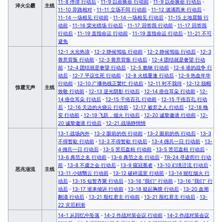
11-8 停滞 行动后
·
11-9 以命换命 行动前
·
11-9 以命换命 行动后
·
淬火尘霾
主线
11-10 异路相对
·
11-11 立场不同 行动前
·
11-12 汹涌而来 行动后
·
11-14 一场相见 行动前
·
11-14 一场相见 行动后
·
11-15 土地震颤 行
动前
·
11-16 荣光猎场 行动后
·
11-17 回答我 行动前
·
11-17 回答我
行动后
·
11-19 直指命运 行动前
·
11-19 直指命运 行动后
·
11-21 不可
避免
12-1 火光热浪
·
12-2 静候驾临 行动前
·
12-2 静候驾临 行动后
·
12-3
善意背叛 行动前
·
12-3 善意背叛 行动后
·
12-4 团结就是奢望 行动
前
·
12-4 团结就是奢望 行动后
·
12-5 脆钢 行动前
·
12-6 谁的战争 行
动后
·
12-7 平议生死 行动前
·
12-8 火线重逢 行动后
·
12-9 热血年华
行动前
·
12-10 广播热线正繁忙 行动后
·
12-11 时不我待
·
12-12 脱帽
惊霆无声
主线
致敬 行动前
·
12-13 逆光阴影 行动后
·
12-14 捂住耳朵 行动前
·
12-
14 捂住耳朵 行动后
·
12-15 千疮百孔 行动前
·
12-15 千疮百孔 行动
后
·
12-16 天边的火烧云 行动前
·
12-17 被弃之人 行动后
·
12-18 晚
安 行动前
·
12-19 飞跃，烟火 行动后
·
12-20 诚挚邀请 行动前
·
12-
20 诚挚邀请 行动后
·
12-21 战场静悄悄
13-1 战场内外
·
13-2 眼前的伤 行动前
·
13-2 眼前的伤 行动后
·
13-3
不得暂歇 行动前
·
13-3 不得暂歇 行动后
·
13-4 佣兵一日 行动前
·
13-
4 佣兵一日 行动后
·
13-5 苦厄盘桓 行动前
·
13-5 苦厄盘桓 行动后
·
13-6 典范之名 行动前
·
13-6 典范之名 行动后
·
TR-24 寻迹而行 行动
前
·
13-8 不虞之会 行动后
·
13-9 窥冠冕者
·
13-10 幻境迁流 行动后
·
恶兆湍流
主线
13-11 小镇翳云 行动前
·
13-12 破碎温室 行动前
·
13-14 猩红烟火 行
动后
·
13-15 短暂齐聚 行动后
·
13-16 “我们” 行动前
·
13-16 “我们” 行
动后
·
13-17 谁来倾诉 行动前
·
13-18 挺起胸膛 行动后
·
13-20 血潮
翻涌 行动后
·
13-21 殷红君主 行动前
·
13-21 殷红君主 行动后
·
13-
22 灾厄积渐
14-1 从回忆中坠落
·
14-2 作战对策会议 行动前
·
14-2 作战对策会议