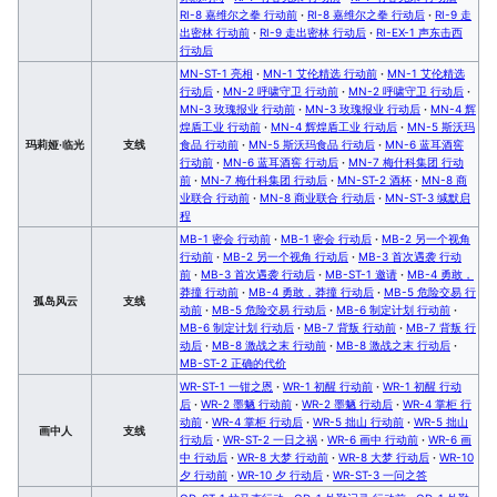
RI-8 嘉维尔之拳 行动前
·
RI-8 嘉维尔之拳 行动后
·
RI-9 走
出密林 行动前
·
RI-9 走出密林 行动后
·
RI-EX-1 声东击西
行动后
MN-ST-1 亮相
·
MN-1 艾伦精选 行动前
·
MN-1 艾伦精选
行动后
·
MN-2 呼啸守卫 行动前
·
MN-2 呼啸守卫 行动后
·
MN-3 玫瑰报业 行动前
·
MN-3 玫瑰报业 行动后
·
MN-4 辉
煌盾工业 行动前
·
MN-4 辉煌盾工业 行动后
·
MN-5 斯沃玛
玛莉娅·临光
支线
食品 行动前
·
MN-5 斯沃玛食品 行动后
·
MN-6 蓝耳酒窖
行动前
·
MN-6 蓝耳酒窖 行动后
·
MN-7 梅什科集团 行动
前
·
MN-7 梅什科集团 行动后
·
MN-ST-2 酒杯
·
MN-8 商
业联合 行动前
·
MN-8 商业联合 行动后
·
MN-ST-3 缄默启
程
MB-1 密会 行动前
·
MB-1 密会 行动后
·
MB-2 另一个视角
行动前
·
MB-2 另一个视角 行动后
·
MB-3 首次遇袭 行动
前
·
MB-3 首次遇袭 行动后
·
MB-ST-1 邀请
·
MB-4 勇敢，
莽撞 行动前
·
MB-4 勇敢，莽撞 行动后
·
MB-5 危险交易 行
孤岛风云
支线
动前
·
MB-5 危险交易 行动后
·
MB-6 制定计划 行动前
·
MB-6 制定计划 行动后
·
MB-7 背叛 行动前
·
MB-7 背叛 行
动后
·
MB-8 激战之末 行动前
·
MB-8 激战之末 行动后
·
MB-ST-2 正确的代价
WR-ST-1 一钳之恩
·
WR-1 初醒 行动前
·
WR-1 初醒 行动
后
·
WR-2 墨魉 行动前
·
WR-2 墨魉 行动后
·
WR-4 掌柜 行
动前
·
WR-4 掌柜 行动后
·
WR-5 拙山 行动前
·
WR-5 拙山
画中人
支线
行动后
·
WR-ST-2 一日之祸
·
WR-6 画中 行动前
·
WR-6 画
中 行动后
·
WR-8 大梦 行动前
·
WR-8 大梦 行动后
·
WR-10
夕 行动前
·
WR-10 夕 行动后
·
WR-ST-3 一问之答