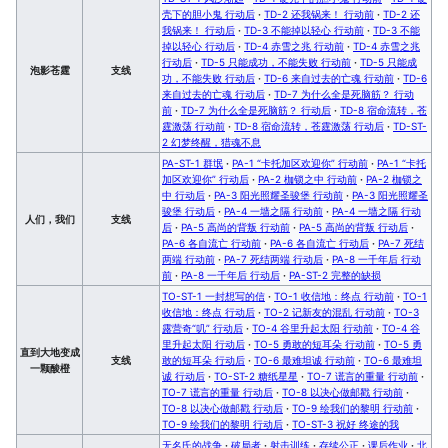
壳下的胆小鬼 行动后
·
TD-2 还我锅来！ 行动前
·
TD-2 还
我锅来！ 行动后
·
TD-3 不能掉以轻心 行动前
·
TD-3 不能
掉以轻心 行动后
·
TD-4 赤雪之兆 行动前
·
TD-4 赤雪之兆
行动后
·
TD-5 只能成功，不能失败 行动前
·
TD-5 只能成
泡影苍霆
支线
功，不能失败 行动后
·
TD-6 来自过去的亡魂 行动前
·
TD-6
来自过去的亡魂 行动后
·
TD-7 为什么全是死脑筋？ 行动
前
·
TD-7 为什么全是死脑筋？ 行动后
·
TD-8 宿命流转，苍
霆激荡 行动前
·
TD-8 宿命流转，苍霆激荡 行动后
·
TD-ST-
2 幻梦终醒，猎魂不息
PA-ST-1 群氓
·
PA-1 “卡托加区欢迎你” 行动前
·
PA-1 “卡托
加区欢迎你” 行动后
·
PA-2 枷锁之中 行动前
·
PA-2 枷锁之
中 行动后
·
PA-3 阳光照耀圣骏堡 行动前
·
PA-3 阳光照耀圣
骏堡 行动后
·
PA-4 一墙之隔 行动前
·
PA-4 一墙之隔 行动
人们，我们
支线
后
·
PA-5 高尚的背叛 行动前
·
PA-5 高尚的背叛 行动后
·
PA-6 各自流亡 行动前
·
PA-6 各自流亡 行动后
·
PA-7 死结
两端 行动前
·
PA-7 死结两端 行动后
·
PA-8 一千年后 行动
前
·
PA-8 一千年后 行动后
·
PA-ST-2 完整的缺损
TO-ST-1 一封想写的信
·
TO-1 收信地：终点 行动前
·
TO-1
收信地：终点 行动后
·
TO-2 记新友的混乱 行动前
·
TO-3
露营奇“叽” 行动后
·
TO-4 谷里升起太阳 行动前
·
TO-4 谷
里升起太阳 行动后
·
TO-5 勇敢的短耳朵 行动前
·
TO-5 勇
直到大地变成
支线
敢的短耳朵 行动后
·
TO-6 最难坦诚 行动前
·
TO-6 最难坦
一颗酸橙
诚 行动后
·
TO-ST-2 糖纸星星
·
TO-7 谎言的重量 行动前
·
TO-7 谎言的重量 行动后
·
TO-8 以决心做邮戳 行动前
·
TO-8 以决心做邮戳 行动后
·
TO-9 绘我们的黎明 行动前
·
TO-9 绘我们的黎明 行动后
·
TO-ST-3 祝好 终途的我
无名氏的战争
·
破局者
·
射击训练
·
存续公正
·
课后作业
·
北