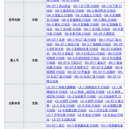
GA-ST-1 风云际会
·
GA-1 灯下黑 行动前
·
GA-1 灯下黑 行
动后
·
GA-2 散步时光 行动前
·
GA-2 散步时光 行动后
·
GA-3 混血儿 行动前
·
GA-3 混血儿 行动后
·
GA-4 安魂教
吾导先路
支线
堂 行动前
·
GA-4 安魂教堂 行动后
·
GA-5 葬礼 行动前
·
GA-5 葬礼 行动后
·
GA-6 安魂曲 行动前
·
GA-6 安魂曲 行
动后
·
GA-7 光与影 行动前
·
GA-7 光与影 行动后
·
GA-8 影
与灰 行动前
·
GA-8 影与灰 行动后
·
GA-ST-2 鸢尾花
SN-ST-1 古井
·
SN-1 中心广场 行动前
·
SN-1 中心广场 行
动后
·
SN-ST-2 海滨小道
·
SN-2 广场南路 行动后
·
SN-ST-
3 空旷的大街
·
SN-3 安静的步道 行动后
·
SN-ST-4 临海长
街
·
SN-ST-5 登陆点
·
SN-4 灯塔入口 行动后
·
SN-5 灯塔
控制室 行动前
·
SN-5 灯塔控制室 行动后
·
SN-6 中央通道
愚人号
支线
行动前
·
SN-ST-6 下层大厅
·
SN-ST-7 宴会厅
·
SN-7 黄金
回廊 行动后
·
SN-ST-8 指挥大厅
·
SN-ST-9 主舰桥
·
SN-8
观测所 行动后
·
SN-ST-10 甲板室
·
SN-ST-11 主桅杆
·
SN-
10 礼仪广场 行动前
·
SN-10 礼仪广场 行动后
·
SN-ST-12
格兰法洛
LE-ST-1 华丽大圆舞曲
·
LE-1 闲聊波尔卡 行动前
·
LE-1 闲
聊波尔卡 行动后
·
LE-2 热情，或悲怆 行动前
·
LE-2 热情，
或悲怆 行动后
·
LE-3 自由射手 行动前
·
LE-3 自由射手 行
动后
·
LE-4 惊愕 行动前
·
LE-4 惊愕 行动后
·
LE-ST-2 春之
尘影余音
支线
祭
·
LE-5 月光 行动前
·
LE-5 月光 行动后
·
LE-6 骷髅之舞
行动前
·
LE-6 骷髅之舞 行动后
·
LE-7 升华之夜 行动前
·
LE-7 升华之夜 行动后
·
LE-8 命运 行动前
·
LE-8 命运 行动
后
·
LE-ST-3 自新大陆
DV-ST-1 逆行
·
DV-1 特里蒙街道 行动前
·
DV-1 特里蒙街道