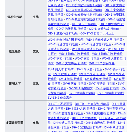
OD-ST-1 拉马克行动
·
OD-1 外勤记录 行动前
·
OD-1 外勤
记录 行动后
·
OD-2 扩大防守范围 行动前
·
OD-2 扩大防守
范围 行动后
·
OD-3 安全屋攻防战 行动前
·
OD-3 安全屋攻
防战 行动后
·
OD-5 物资回收计划 行动前
·
OD-5 物资回收
源石尘行动
支线
计划 行动后
·
OD-6 领主宅邸攻防战 行动前
·
OD-6 领主宅
邸攻防战 行动后
·
OD-ST-2 一场葬礼
·
OD-7 地堡防线 行
动前
·
OD-7 地堡防线 行动后
·
OD-8 渗透作战 行动前
·
OD-8 渗透作战 行动后
·
OD-ST-3 行走于大地之上
WD-1 赤角小镇之围 行动前
·
WD-1 赤角小镇之围 行动后
·
WD-2 绿洲惊雷 行动前
·
WD-2 绿洲惊雷 行动后
·
WD-3 仙
人掌沙丘 行动前
·
WD-3 仙人掌沙丘 行动后
·
WD-ST-1 松
遗尘漫步
支线
心百合
·
WD-5 沁礁之地 行动前
·
WD-5 沁礁之地 行动后
·
WD-7 家园 行动前
·
WD-7 家园 行动后
·
WD-8 大雪将至 行
动前
·
WD-8 大雪将至 行动后
·
WD-ST-2 异乡来客
SV-1 闯入者 行动前
·
SV-1 闯入者 行动后
·
SV-2 歌手 行动
前
·
SV-2 歌手 行动后
·
SV-3 外来者 行动前
·
SV-3 外来者
行动后
·
SV-4 海洋 行动前
·
SV-5 遭弃者 行动后
·
SV-6 厌
覆潮之下
支线
食 行动前
·
SV-6 厌食 行动后
·
SV-7 守护者 行动前
·
SV-7
守护者 行动后
·
SV-ST-1 唤醒噩梦
·
SV-8 亲族 行动前
·
SV-
8 亲族 行动后
·
SV-9 笃信者 行动前
·
SV-9 笃信者 行动后
·
SV-ST-2 侥幸离去
DH-ST-1 不期而遇
·
DH-TR-1 初来乍到 行动后
·
DH-1 意外
入选 行动前
·
DH-1 意外入选 行动后
·
DH-2 首轮竞赛 行动
前
·
DH-2 首轮竞赛 行动后
·
DH-3 拔铳相助 行动前
·
DH-3
拔铳相助 行动后
·
DH-ST-2 中场休息
·
DH-4 铁人三项 行动
多索雷斯假日
支线
前
·
DH-4 铁人三项 行动后
·
DH-5 曲径求胜 行动前
·
DH-5
曲径求胜 行动后
·
DH-6 紧追猛赶 行动前
·
DH-6 紧追猛赶
行动后
·
DH-ST-3 请君入瓮
·
DH-7 沙滩阻击 行动前
·
DH-8