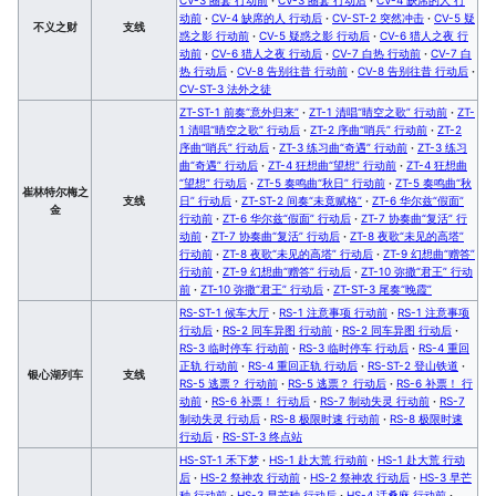
动前
·
CV-4 缺席的人 行动后
·
CV-ST-2 突然冲击
·
CV-5 疑
不义之财
支线
惑之影 行动前
·
CV-5 疑惑之影 行动后
·
CV-6 猎人之夜 行
动前
·
CV-6 猎人之夜 行动后
·
CV-7 白热 行动前
·
CV-7 白
热 行动后
·
CV-8 告别往昔 行动前
·
CV-8 告别往昔 行动后
·
CV-ST-3 法外之徒
ZT-ST-1 前奏“意外归来”
·
ZT-1 清唱“晴空之歌” 行动前
·
ZT-
1 清唱“晴空之歌” 行动后
·
ZT-2 序曲“哨兵” 行动前
·
ZT-2
序曲“哨兵” 行动后
·
ZT-3 练习曲“奇遇” 行动前
·
ZT-3 练习
曲“奇遇” 行动后
·
ZT-4 狂想曲“望想” 行动前
·
ZT-4 狂想曲
“望想” 行动后
·
ZT-5 奏鸣曲“秋日” 行动前
·
ZT-5 奏鸣曲“秋
崔林特尔梅之
支线
日” 行动后
·
ZT-ST-2 间奏“未竟赋格”
·
ZT-6 华尔兹“假面”
金
行动前
·
ZT-6 华尔兹“假面” 行动后
·
ZT-7 协奏曲“复活” 行
动前
·
ZT-7 协奏曲“复活” 行动后
·
ZT-8 夜歌“未见的高塔”
行动前
·
ZT-8 夜歌“未见的高塔” 行动后
·
ZT-9 幻想曲“赠答”
行动前
·
ZT-9 幻想曲“赠答” 行动后
·
ZT-10 弥撒“君王” 行动
前
·
ZT-10 弥撒“君王” 行动后
·
ZT-ST-3 尾奏“晚霞”
RS-ST-1 候车大厅
·
RS-1 注意事项 行动前
·
RS-1 注意事项
行动后
·
RS-2 同车异图 行动前
·
RS-2 同车异图 行动后
·
RS-3 临时停车 行动前
·
RS-3 临时停车 行动后
·
RS-4 重回
正轨 行动前
·
RS-4 重回正轨 行动后
·
RS-ST-2 登山铁道
·
银心湖列车
支线
RS-5 逃票？ 行动前
·
RS-5 逃票？ 行动后
·
RS-6 补票！ 行
动前
·
RS-6 补票！ 行动后
·
RS-7 制动失灵 行动前
·
RS-7
制动失灵 行动后
·
RS-8 极限时速 行动前
·
RS-8 极限时速
行动后
·
RS-ST-3 终点站
HS-ST-1 禾下梦
·
HS-1 赴大荒 行动前
·
HS-1 赴大荒 行动
后
·
HS-2 祭神农 行动前
·
HS-2 祭神农 行动后
·
HS-3 早芒
种 行动前
·
HS-3 早芒种 行动后
·
HS-4 话桑麻 行动前
·