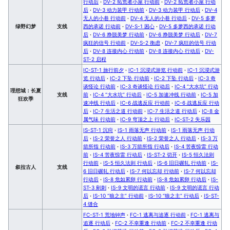
行动后
·
DV-2 拓荒者小屋 行动前
·
DV-2 拓荒者小屋 行动
后
·
DV-3 动力装甲 行动前
·
DV-3 动力装甲 行动后
·
DV-4
无人的小巷 行动前
·
DV-4 无人的小巷 行动后
·
DV-5 多萝
绿野幻梦
支线
西的承诺 行动前
·
DV-S-1 困心
·
DV-5 多萝西的承诺 行动
后
·
DV-6 挣脱美梦 行动前
·
DV-6 挣脱美梦 行动后
·
DV-7
疯狂的信号 行动前
·
DV-S-2 衡虑
·
DV-7 疯狂的信号 行动
后
·
DV-8 连接内心 行动前
·
DV-8 连接内心 行动后
·
DV-
ST-2 启程
IC-ST-1 旅行前夕
·
IC-1 沉浸式游览 行动前
·
IC-1 沉浸式游
览 行动后
·
IC-2 下坠 行动前
·
IC-2 下坠 行动后
·
IC-3 奇
谈怪论 行动前
·
IC-3 奇谈怪论 行动后
·
IC-4 “大水坑” 行动
理想城：长夏
支线
前
·
IC-4 “大水坑” 行动后
·
IC-5 加速冲线 行动前
·
IC-5 加
狂欢季
速冲线 行动后
·
IC-6 战逃反应 行动前
·
IC-6 战逃反应 行动
后
·
IC-7 生活之道 行动前
·
IC-7 生活之道 行动后
·
IC-8 金
属气味 行动前
·
IC-9 穹顶之上 行动后
·
IC-ST-2 失乐园
IS-ST-1 沉疴
·
IS-1 雨落无声 行动前
·
IS-1 雨落无声 行动
后
·
IS-2 荣誉之人 行动前
·
IS-2 荣誉之人 行动后
·
IS-3 万
箭所指 行动前
·
IS-3 万箭所指 行动后
·
IS-4 苦夜惊雷 行动
前
·
IS-4 苦夜惊雷 行动后
·
IS-ST-2 切开
·
IS-5 恒久法则
行动前
·
IS-5 恒久法则 行动后
·
IS-6 旧日碾轧 行动前
·
IS-
叙拉古人
支线
6 旧日碾轧 行动后
·
IS-7 何以忘却 行动前
·
IS-7 何以忘却
行动后
·
IS-8 危如累卵 行动前
·
IS-8 危如累卵 行动后
·
IS-
ST-3 剜刺
·
IS-9 文明的谎言 行动前
·
IS-9 文明的谎言 行动
后
·
IS-10 “狼之主” 行动前
·
IS-10 “狼之主” 行动后
·
IS-ST-
4 缝合
FC-ST-1 荒地钟声
·
FC-1 逃离与追逐 行动前
·
FC-1 逃离与
追逐 行动后
·
FC-2 不幸重逢 行动前
·
FC-2 不幸重逢 行动