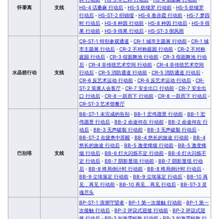
怀黍离
支线
HS-4 话桑麻 行动后
·
HS-5 纺绫罗 行动前
·
HS-5 纺绫罗
行动后
·
HS-ST-2 织锦缎
·
HS-6 卷赤霞 行动前
·
HS-7 梦四
时 行动后
·
HS-8 种因 行动前
·
HS-8 种因 行动后
·
HS-9 得
果 行动前
·
HS-9 得果 行动后
·
HS-ST-3 彻风雨
CR-ST-1 特别参观通道
·
CR-1 城市主题展 行动前
·
CR-1 城
市主题展 行动后
·
CR-2 不对称庭园 行动前
·
CR-2 不对称
庭园 行动后
·
CR-3 假面舞池 行动前
·
CR-3 假面舞池 行动
后
·
CR-4 非传统艺术空间 行动前
·
CR-4 非传统艺术空间
水晶箭行动
支线
行动后
·
CR-5 消防通道 行动前
·
CR-5 消防通道 行动后
·
CR-6 反艺术运动 行动前
·
CR-6 反艺术运动 行动后
·
CR-
ST-2 策展人会客厅
·
CR-7 安全出口 行动前
·
CR-7 安全出
口 行动后
·
CR-8 一跃而下 行动前
·
CR-8 一跃而下 行动后
·
CR-ST-3 艺术馆餐厅
BB-ST-1 未完成的告别
·
BB-1 宏伟愿景 行动前
·
BB-1 宏
伟愿景 行动后
·
BB-2 命途何在 行动前
·
BB-2 命途何在 行
动后
·
BB-3 无声破裂 行动前
·
BB-3 无声破裂 行动后
·
BB-ST-2 在疲惫中苏醒
·
BB-4 悠长的旅途 行动前
·
BB-4
悠长的旅途 行动后
·
BB-5 激变烽烟 行动前
·
BB-5 激变烽
巴别塔
支线
烟 行动后
·
BB-6 灯火闪烁不定 行动前
·
BB-6 灯火闪烁不
定 行动后
·
BB-7 阴影显现 行动前
·
BB-7 阴影显现 行动
后
·
BB-8 终局倒计时 行动前
·
BB-8 终局倒计时 行动后
·
BB-9 尘埃落定 行动前
·
BB-9 尘埃落定 行动后
·
BB-10 再
见，再见 行动前
·
BB-10 再见，再见 行动后
·
BB-ST-3 灵
魂尽头
BP-ST-1 浪潮守望者
·
BP-1 第一次接触 行动前
·
BP-1 第一
次接触 行动后
·
BP-2 评议式迎接 行动前
·
BP-2 评议式迎
接 行动后
·
BP-3 如海雪纷散 行动前
·
BP-3 如海雪纷散 行