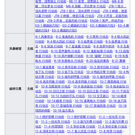
落雪，浸黑国土 行动前
·
R8-11 落雪，浸黑国土 行动后
·
M8-8 苏
醒，浮出梦乡 行动前
·
M8-8 苏醒，浮出梦乡 行动后
·
JT8-1 恨火，
流向原野 行动前
·
JT8-1 恨火，流向原野 行动后
·
JT8-2 睁眼，便是
日暮 行动前
·
JT8-2 睁眼，便是日暮 行动后
·
JT8-3 昂首，足践烈焰
行动前
·
JT8-3 昂首，足践烈焰 行动后
·
END8-1 尾声，抑或开始
·
EG-1 燃烧的片段1
·
EG-2 燃烧的片段2
·
EG-3 燃烧的片段3
·
EG-4 燃
烧的片段4
·
EG-5 燃烧的片段5
9-1 风暴突击
·
9-2 鬼魂危机 行动前
·
9-3 牌局 行动后
·
9-4 暗火四起
行动前
·
9-4 暗火四起 行动后
·
9-5 临界值 行动前
·
9-5 临界值 行动
后
·
9-6 深池 行动前
·
9-7 捉迷藏 行动后
·
9-8 灰烬中的诗
·
9-9 无辜
风暴瞭望
主线
者 行动前
·
9-10 雷声轰鸣 行动后
·
9-12 鬼影如潮 行动前
·
9-13 战地
救援 行动后
·
9-14 风中旗帜 行动前
·
9-18 “破晓” 行动后
·
9-19 长夜
枪火 行动前
·
9-19 长夜枪火 行动后
·
9-20 临近的暴风
·
9-21 重燃
10-1 被追逐者
·
10-2 抢夺目标 行动前
·
10-2 抢夺目标 行动后
·
10-3
低下头 行动前
·
10-3 低下头 行动后
·
10-4 鸣铳示警 行动前
·
10-4 鸣
铳示警 行动后
·
10-5 城市的呼吸 行动前
·
10-5 城市的呼吸 行动后
·
10-6 虽非同族 行动前
·
10-6 虽非同族 行动后
·
10-7 痛觉相连 行动
前
·
10-8 无暇哀悼 行动后
·
10-9 他乡故知 行动前
·
10-9 他乡故知 行
破碎日冕
主线
动后
·
10-10 旧日之影 行动前
·
10-10 旧日之影 行动后
·
10-11 千疮百
孔 行动前
·
10-12 仇怨的尽头 行动后
·
10-13 交叉路口
·
10-14 瞄准
行动前
·
10-14 瞄准 行动后
·
10-15 逃离炮火 行动前
·
10-16 血刃高
悬 行动后
·
10-17 坚城高墙 行动前
·
10-17 坚城高墙 行动后
·
10-18
理想的倒影
·
10-19 远方星火
11-1 维护荣耀 行动前
·
11-1 维护荣耀 行动后
·
11-2 一丝光亮 行动
前
·
11-2 一丝光亮 行动后
·
11-3 蒸汽升腾 行动前
·
11-3 蒸汽升腾 行
动后
·
11-4 何谓理想
·
11-5 等价交换 行动前
·
11-5 等价交换 行动后
·
11-6 演绎文明 行动前
·
11-7 卷入洪流 行动后
·
11-8 停滞 行动前
·