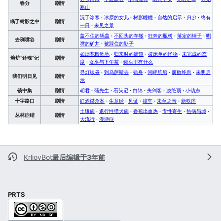
春分
剧情
寒山
沉于冰寒
·
冰原的女儿
·
树影幢幢
·
自然的启示
·
归乡
·
终有
眠于树影之中
剧情
一日
·
未见之景
盖不住的锅盖
·
不回头的车辙
·
狂奔的瓶树
·
落定的锤子
·
咧
去咧嘴谷
剧情
嘴的矿井
·
被踩住的影子
如烟花般坠地
·
归来时的街道
·
披床单的怪物
·
未完成的态
熔炉“还魂”记
剧情
度
·
女巫与下午茶
·
罐头里有什么
寻灯续昼
·
到乌萨斯去
·
错身
·
河畔航船
·
腐败终息
·
未明启
我们明日见
剧情
示
镜中集
剧情
胡君
·
蒲先生
·
石头记
·
白锦
·
失剑客
·
凌绝顶
·
小镇志
十字路口
剧情
红酒谋杀案
·
生意经
·
见证
·
撞车
·
未至之音
·
新秩序
土壤病
·
退行性猎犬病
·
香蕉出血热
·
专性寄生
·
热病与城
·
丛林症结
剧情
大流行
·
漫游症
KrliovBot
最后编辑于3年前
PRTS