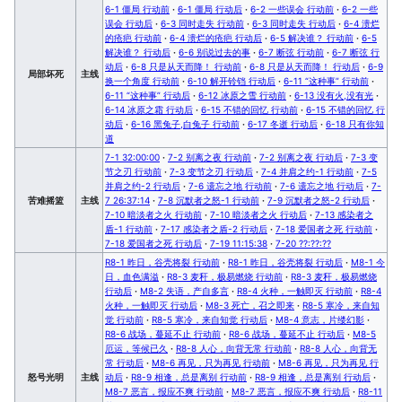
6-1 僵局 行动前
·
6-1 僵局 行动后
·
6-2 一些误会 行动前
·
6-2 一些
误会 行动后
·
6-3 同时走失 行动前
·
6-3 同时走失 行动后
·
6-4 溃烂
的疮疤 行动前
·
6-4 溃烂的疮疤 行动后
·
6-5 解决谁？ 行动前
·
6-5
解决谁？ 行动后
·
6-6 别说过去的事
·
6-7 断弦 行动前
·
6-7 断弦 行
动后
·
6-8 只是从天而降！ 行动前
·
6-8 只是从天而降！ 行动后
·
6-9
局部坏死
主线
换一个角度 行动前
·
6-10 解开铃铛 行动后
·
6-11 “这种事” 行动前
·
6-11 “这种事” 行动后
·
6-12 冰原之雪 行动前
·
6-13 没有火,没有光
·
6-14 冰原之霜 行动后
·
6-15 不错的回忆 行动前
·
6-15 不错的回忆 行
动后
·
6-16 黑兔子,白兔子 行动前
·
6-17 冬逝 行动后
·
6-18 只有你知
道
7-1 32:00:00
·
7-2 别离之夜 行动前
·
7-2 别离之夜 行动后
·
7-3 变
节之刃 行动前
·
7-3 变节之刃 行动后
·
7-4 并肩之约-1 行动前
·
7-5
并肩之约-2 行动后
·
7-6 遗忘之地 行动前
·
7-6 遗忘之地 行动后
·
7-
苦难摇篮
主线
7 26:37:14
·
7-8 沉默者之怒-1 行动前
·
7-9 沉默者之怒-2 行动后
·
7-10 暗淡者之火 行动前
·
7-10 暗淡者之火 行动后
·
7-13 感染者之
盾-1 行动前
·
7-17 感染者之盾-2 行动后
·
7-18 爱国者之死 行动前
·
7-18 爱国者之死 行动后
·
7-19 11:15:38
·
7-20 ??:??:??
R8-1 昨日，谷壳将裂 行动前
·
R8-1 昨日，谷壳将裂 行动后
·
M8-1 今
日，血色满溢
·
R8-3 麦秆，极易燃烧 行动前
·
R8-3 麦秆，极易燃烧
行动后
·
M8-2 失语，产自多言
·
R8-4 火种，一触即灭 行动前
·
R8-4
火种，一触即灭 行动后
·
M8-3 死亡，召之即来
·
R8-5 寒冷，来自知
觉 行动前
·
R8-5 寒冷，来自知觉 行动后
·
M8-4 意志，片缕幻影
·
R8-6 战场，蔓延不止 行动前
·
R8-6 战场，蔓延不止 行动后
·
M8-5
厄运，等候已久
·
R8-8 人心，向背无常 行动前
·
R8-8 人心，向背无
常 行动后
·
M8-6 再见，只为再见 行动前
·
M8-6 再见，只为再见 行
怒号光明
主线
动后
·
R8-9 相逢，总是离别 行动前
·
R8-9 相逢，总是离别 行动后
·
M8-7 恶言，报应不爽 行动前
·
M8-7 恶言，报应不爽 行动后
·
R8-11