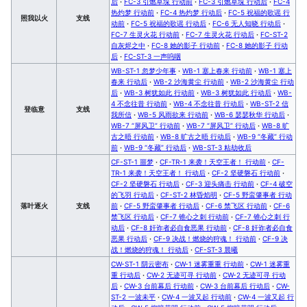
后
·
FC-3 引燃草垛 行动前
·
FC-3 引燃草垛 行动后
·
FC-4
热灼梦 行动前
·
FC-4 热灼梦 行动后
·
FC-5 祝福的歌谣 行
照我以火
支线
动前
·
FC-5 祝福的歌谣 行动后
·
FC-6 无人知晓 行动后
·
FC-7 生灵火花 行动前
·
FC-7 生灵火花 行动后
·
FC-ST-2
自灰烬之中
·
FC-8 她的影子 行动前
·
FC-8 她的影子 行动
后
·
FC-ST-3 一声呜咽
WB-ST-1 忽梦少年事
·
WB-1 塞上春来 行动前
·
WB-1 塞上
春来 行动后
·
WB-2 沙海黄尘 行动前
·
WB-2 沙海黄尘 行动
后
·
WB-3 树犹如此 行动前
·
WB-3 树犹如此 行动后
·
WB-
4 不念往昔 行动前
·
WB-4 不念往昔 行动后
·
WB-ST-2 信
登临意
支线
我所信
·
WB-5 风雨欲来 行动前
·
WB-6 瑟瑟秋华 行动后
·
WB-7 “屏风卫” 行动前
·
WB-7 “屏风卫” 行动后
·
WB-8 旷
古之晤 行动前
·
WB-8 旷古之晤 行动后
·
WB-9 “冬藏” 行动
前
·
WB-9 “冬藏” 行动后
·
WB-ST-3 粘劫收后
CF-ST-1 噩梦
·
CF-TR-1 来袭！天空王者！ 行动前
·
CF-
TR-1 来袭！天空王者！ 行动后
·
CF-2 坚硬磐石 行动前
·
CF-2 坚硬磐石 行动后
·
CF-3 迎头痛击 行动前
·
CF-4 破空
的飞羽 行动后
·
CF-ST-2 林昏焰明
·
CF-5 野蛮肇事者 行动
落叶逐火
支线
前
·
CF-5 野蛮肇事者 行动后
·
CF-6 禁飞区 行动前
·
CF-6
禁飞区 行动后
·
CF-7 锥心之刺 行动前
·
CF-7 锥心之刺 行
动后
·
CF-8 奸诈者必自食恶果 行动前
·
CF-8 奸诈者必自食
恶果 行动后
·
CF-9 决战！燃烧的狩魂！ 行动前
·
CF-9 决
战！燃烧的狩魂！ 行动后
·
CF-ST-3 晨曦
CW-ST-1 阴云密布
·
CW-1 迷雾重重 行动前
·
CW-1 迷雾重
重 行动后
·
CW-2 无迹可寻 行动前
·
CW-2 无迹可寻 行动
后
·
CW-3 台前幕后 行动前
·
CW-3 台前幕后 行动后
·
CW-
ST-2 一波未平
·
CW-4 一波又起 行动前
·
CW-4 一波又起 行