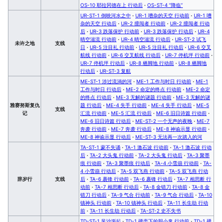
OS-10 耶拉冈德在上 行动后
·
OS-ST-4 “降临”
UR-ST-1 倒映河水之中
·
UR-1 嘈杂的天空 行动前
·
UR-1 嘈
杂的天空 行动后
·
UR-2 擅闯者 行动前
·
UR-2 擅闯者 行动
后
·
UR-3 跌落保护 行动前
·
UR-3 跌落保护 行动后
·
UR-4
晴空湍流 行动前
·
UR-4 晴空湍流 行动后
·
UR-ST-2 试飞
未许之地
支线
日
·
UR-5 注目礼 行动前
·
UR-5 注目礼 行动后
·
UR-6 交叉
航线 行动前
·
UR-6 交叉航线 行动后
·
UR-7 停机坪 行动前
·
UR-7 停机坪 行动后
·
UR-8 栖脚地 行动前
·
UR-8 栖脚地
行动后
·
UR-ST-3 复航
ME-ST-1 涉过流淌的河
·
ME-1 工作与时日 行动前
·
ME-1
工作与时日 行动后
·
ME-2 命定的终点 行动前
·
ME-2 命定
的终点 行动后
·
ME-3 无解的谜题 行动前
·
ME-3 无解的谜
雅赛努斯复仇
题 行动后
·
ME-4 失手 行动前
·
ME-4 失手 行动后
·
ME-5
支线
记
汇流 行动前
·
ME-5 汇流 行动后
·
ME-6 旧日诗篇 行动前
·
ME-6 旧日诗篇 行动后
·
ME-ST-2 一个无声的夜晚
·
ME-7
奔袭 行动前
·
ME-7 奔袭 行动后
·
ME-8 神谕示显 行动前
·
ME-8 神谕示显 行动后
·
ME-ST-3 无法再一次踏入的河
TA-ST-1 蒙不失诵
·
TA-1 激石波 行动前
·
TA-1 激石波 行动
后
·
TA-2 大头鬼 行动前
·
TA-2 大头鬼 行动后
·
TA-3 聚墨
痕 行动前
·
TA-3 聚墨痕 行动后
·
TA-4 小雪崩 行动前
·
TA-
4 小雪崩 行动后
·
TA-5 双飞燕 行动前
·
TA-5 双飞燕 行动
辞岁行
支线
后
·
TA-6 裹锋 行动前
·
TA-6 裹锋 行动后
·
TA-7 相思断 行
动前
·
TA-7 相思断 行动后
·
TA-8 金错刀 行动前
·
TA-8 金
错刀 行动后
·
TA-9 气合 行动前
·
TA-9 气合 行动后
·
TA-10
镇神头 行动前
·
TA-10 镇神头 行动后
·
TA-11 长生劫 行动
前
·
TA-11 长生劫 行动后
·
TA-ST-2 史不失书
TD-ST-1 风沙渐起
·
TD-1 硬壳下的胆小鬼 行动前
·
TD-1 硬