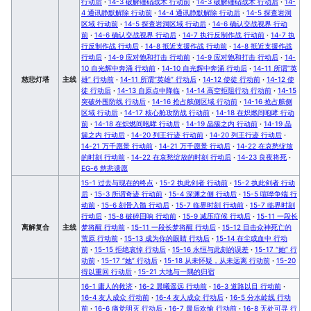
行动后
·
14-3 破解锤砧战术 行动前
·
14-3 破解锤砧战术 行动后
·
14-
4 通讯静默解除 行动前
·
14-4 通讯静默解除 行动后
·
14-5 探查岩洞
区域 行动前
·
14-5 探查岩洞区域 行动后
·
14-6 确认交战视界 行动
前
·
14-6 确认交战视界 行动后
·
14-7 执行反制作战 行动前
·
14-7 执
行反制作战 行动后
·
14-8 抵近支援作战 行动前
·
14-8 抵近支援作战
行动后
·
14-9 应对饱和打击 行动前
·
14-9 应对饱和打击 行动后
·
14-
10 自光辉中奔涌 行动前
·
14-10 自光辉中奔涌 行动后
·
14-11 所谓“英
慈悲灯塔
主线
雄” 行动前
·
14-11 所谓“英雄” 行动后
·
14-12 使徒 行动前
·
14-12 使
徒 行动后
·
14-13 自原点中降临
·
14-14 高空拒阻行动 行动前
·
14-15
突破外围防线 行动后
·
14-16 抢占舷侧区域 行动前
·
14-16 抢占舷侧
区域 行动后
·
14-17 核心舱攻防战 行动前
·
14-18 在炽燃间咆哮 行动
前
·
14-18 在炽燃间咆哮 行动后
·
14-19 晶簇之内 行动前
·
14-19 晶
簇之内 行动后
·
14-20 列王行迹 行动前
·
14-20 列王行迹 行动后
·
14-21 万千愿景 行动前
·
14-21 万千愿景 行动后
·
14-22 在哀愁绽放
的时刻 行动前
·
14-22 在哀愁绽放的时刻 行动后
·
14-23 良夜将死
·
EG-6 慈悲遗愿
15-1 过去与现在的终点
·
15-2 执此剑者 行动前
·
15-2 执此剑者 行动
后
·
15-3 所谓奇迹 行动前
·
15-4 深渊之侧 行动后
·
15-5 喧哗争端 行
动前
·
15-6 刻骨入髓 行动后
·
15-7 临界时刻 行动前
·
15-7 临界时刻
行动后
·
15-8 破碎回响 行动前
·
15-9 减压症候 行动后
·
15-11 一段长
离解复合
主线
梦将醒 行动前
·
15-11 一段长梦将醒 行动后
·
15-12 目击众神死亡的
荒原 行动前
·
15-13 成为你的眼睛 行动后
·
15-14 在尘或血中 行动
前
·
15-15 拒绝哀悼 行动后
·
15-16 永恒与此刻的误差
·
15-17 “她” 行
动前
·
15-17 “她” 行动后
·
15-18 从未怀疑，从未远离 行动前
·
15-20
得以重回 行动后
·
15-21 大地与一隅的归宿
16-1 庸人的救济
·
16-2 晨曦遥远 行动前
·
16-3 道路以目 行动前
·
16-4 友人成众 行动前
·
16-4 友人成众 行动后
·
16-5 分水岭线 行动
前
·
16-6 痛觉明灭 行动后
·
16-7 最后欢愉 行动前
·
16-8 无处可寻 行