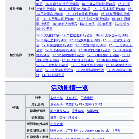
动后
·
16-9 疯人的辩护 行动前
·
16-9 疯人的辩护 行动后
·
16-10 哭
反常光谱
主线
声渐息 行动前
·
16-11 来到坟茔 行动后
·
16-12 深埋地底 行动前
·
16-
13 不曾遗忘 行动前
·
16-14 唯有坦途 行动前
·
16-15 旷野轰鸣 行动
前
·
16-16 示我以真 行动前
·
16-17 力竭声嘶 行动前
·
16-18 红日留
驻 行动后
·
16-19 狂人的誓言
·
EG-7 来信
·
EG-8 往事
·
EG-9 归乡
·
EG-10 无前
17-1 大地的呼吸
·
17-2 救赎迟来 行动前
·
TR-28 无权责问 行动后
·
17-3 良心之刺 行动前
·
17-4 沉默众生 行动后
·
17-5 不过空壳 行动
前
·
17-6 风波暗涌 行动后
·
17-7 理性失衡 行动前
·
17-8 历史洪流 行
动后
·
17-9 永不祈祷 行动前
·
17-10 爱的尺度 行动后
·
17-11 孤寂生
相变临界
主线
地 行动前
·
17-12 初次握手 行动后
·
17-13 并非独行 行动前
·
17-14
难如雪覆 行动前
·
17-15 人的价值 行动前
·
17-16 唯有向前 行动前
·
17-17 不曾怀疑 行动后
·
17-18 灵魂悄然 行动前
·
17-18 灵魂悄然 行
动后
·
17-19 面向旷野呼号
·
17-20 罪与罚的先声
·
17-21 在暗夜中燃
烧
·
EG-11 时间之后
活动剧情一览
剧情
多维合作
·
保全派驻
·
卫戍协议
危机合约
危机合约
·
荒芜行动 P1
·
荒芜行动 P2
特殊
荷谟伊智境
固定开头AVG
·
开头AVG
·
结尾AVG
长夜临光
逃离
·
选择
·
路漫漫
断罪者的挑战状
艺术之神
泰拉 说唱之夜！
嘻哈之王
·
LTTB Extraordinary rap battle! 行动后
狂弹要塞！罗德