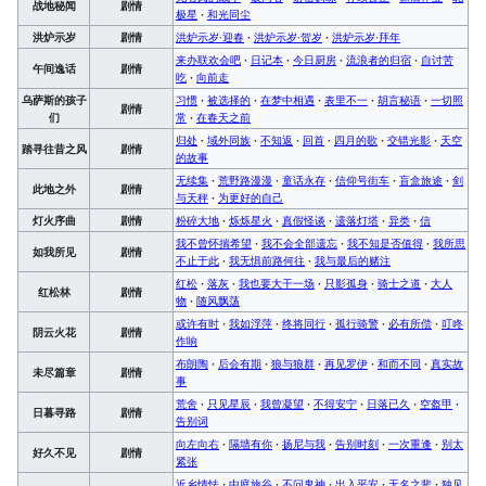
战地秘闻
剧情
极星
·
和光同尘
洪炉示岁
剧情
洪炉示岁·迎春
·
洪炉示岁·贺岁
·
洪炉示岁·拜年
来办联欢会吧
·
日记本
·
今日厨房
·
流浪者的归宿
·
自讨苦
午间逸话
剧情
吃
·
向前走
乌萨斯的孩子
习惯
·
被选择的
·
在梦中相遇
·
表里不一
·
胡言秘语
·
一切照
剧情
们
常
·
在春天之前
归处
·
域外同族
·
不知返
·
回首
·
四月的歌
·
交错光影
·
天空
踏寻往昔之风
剧情
的故事
无续集
·
荒野路漫漫
·
童话永存
·
信仰号街车
·
盲盒旅途
·
剑
此地之外
剧情
与天秤
·
为更好的自己
灯火序曲
剧情
粉碎大地
·
烁烁星火
·
真假怪谈
·
遗落灯塔
·
异类
·
信
我不曾怀揣希望
·
我不会全部遗忘
·
我不知是否值得
·
我所思
如我所见
剧情
不止于此
·
我无惧前路何往
·
我与最后的赌注
红松
·
落灰
·
我也要大干一场
·
只影孤身
·
骑士之道
·
大人
红松林
剧情
物
·
随风飘荡
或许有时
·
我如浮萍
·
终将同行
·
孤行骑警
·
必有所偿
·
叮咚
阴云火花
剧情
作响
布朗陶
·
后会有期
·
狼与狼群
·
再见罗伊
·
和而不同
·
真实故
未尽篇章
剧情
事
荒舍
·
只见星辰
·
我曾凝望
·
不得安宁
·
日落已久
·
空盔甲
·
日暮寻路
剧情
告别词
向左向右
·
隔墙有你
·
扬尼与我
·
告别时刻
·
一次重逢
·
别太
好久不见
剧情
紧张
近乡情怯
·
中庭旅谷
·
不问鬼神
·
出入平安
·
无名之辈
·
独见