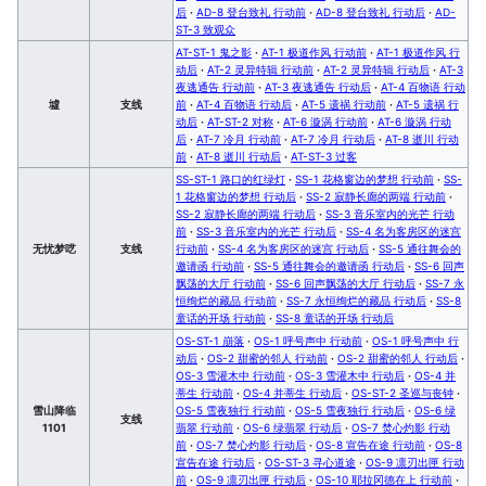
后
·
AD-8 登台致礼 行动前
·
AD-8 登台致礼 行动后
·
AD-
ST-3 致观众
AT-ST-1 鬼之影
·
AT-1 极道作风 行动前
·
AT-1 极道作风 行
动后
·
AT-2 灵异特辑 行动前
·
AT-2 灵异特辑 行动后
·
AT-3
夜逃通告 行动前
·
AT-3 夜逃通告 行动后
·
AT-4 百物语 行动
墟
支线
前
·
AT-4 百物语 行动后
·
AT-5 遗祸 行动前
·
AT-5 遗祸 行
动后
·
AT-ST-2 对称
·
AT-6 漩涡 行动前
·
AT-6 漩涡 行动
后
·
AT-7 冷月 行动前
·
AT-7 冷月 行动后
·
AT-8 逝川 行动
前
·
AT-8 逝川 行动后
·
AT-ST-3 过客
SS-ST-1 路口的红绿灯
·
SS-1 花格窗边的梦想 行动前
·
SS-
1 花格窗边的梦想 行动后
·
SS-2 寂静长廊的两端 行动前
·
SS-2 寂静长廊的两端 行动后
·
SS-3 音乐室内的光芒 行动
前
·
SS-3 音乐室内的光芒 行动后
·
SS-4 名为客房区的迷宫
无忧梦呓
支线
行动前
·
SS-4 名为客房区的迷宫 行动后
·
SS-5 通往舞会的
邀请函 行动前
·
SS-5 通往舞会的邀请函 行动后
·
SS-6 回声
飘荡的大厅 行动前
·
SS-6 回声飘荡的大厅 行动后
·
SS-7 永
恒绚烂的藏品 行动前
·
SS-7 永恒绚烂的藏品 行动后
·
SS-8
童话的开场 行动前
·
SS-8 童话的开场 行动后
OS-ST-1 崩落
·
OS-1 呼号声中 行动前
·
OS-1 呼号声中 行
动后
·
OS-2 甜蜜的邻人 行动前
·
OS-2 甜蜜的邻人 行动后
·
OS-3 雪灌木中 行动前
·
OS-3 雪灌木中 行动后
·
OS-4 并
蒂生 行动前
·
OS-4 并蒂生 行动后
·
OS-ST-2 圣巡与丧钟
·
雪山降临
OS-5 雪夜独行 行动前
·
OS-5 雪夜独行 行动后
·
OS-6 绿
支线
1101
翡翠 行动前
·
OS-6 绿翡翠 行动后
·
OS-7 焚心灼影 行动
前
·
OS-7 焚心灼影 行动后
·
OS-8 宣告在途 行动前
·
OS-8
宣告在途 行动后
·
OS-ST-3 寻心道途
·
OS-9 凛刃出匣 行动
前
·
OS-9 凛刃出匣 行动后
·
OS-10 耶拉冈德在上 行动前
·