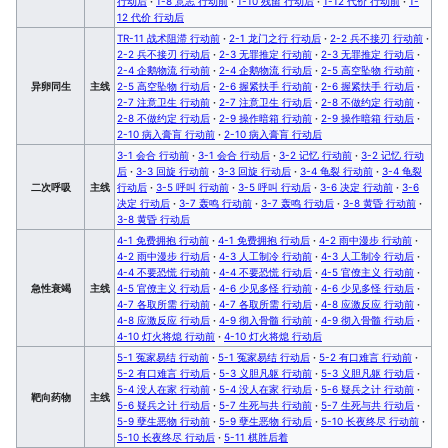
行动后
·
1-8 意志 行动前
·
1-10 残留 行动后
·
1-12 代价 行动前
·
1-
12 代价 行动后
TR-11 战术阻滞 行动前
·
2-1 龙门之行 行动后
·
2-2 兵不接刃 行动前
·
2-2 兵不接刃 行动后
·
2-3 无罪推定 行动前
·
2-3 无罪推定 行动后
·
2-4 企鹅物流 行动前
·
2-4 企鹅物流 行动后
·
2-5 高空坠物 行动前
·
异卵同生
主线
2-5 高空坠物 行动后
·
2-6 握紧扶手 行动前
·
2-6 握紧扶手 行动后
·
2-7 注意卫生 行动前
·
2-7 注意卫生 行动后
·
2-8 不做约定 行动前
·
2-8 不做约定 行动后
·
2-9 操作暗箱 行动前
·
2-9 操作暗箱 行动后
·
2-10 病入膏肓 行动前
·
2-10 病入膏肓 行动后
3-1 会合 行动前
·
3-1 会合 行动后
·
3-2 记忆 行动前
·
3-2 记忆 行动
后
·
3-3 回旋 行动前
·
3-3 回旋 行动后
·
3-4 龟裂 行动前
·
3-4 龟裂
二次呼吸
主线
行动后
·
3-5 呼叫 行动前
·
3-5 呼叫 行动后
·
3-6 决定 行动前
·
3-6
决定 行动后
·
3-7 轰鸣 行动前
·
3-7 轰鸣 行动后
·
3-8 黄昏 行动前
·
3-8 黄昏 行动后
4-1 免费拥抱 行动前
·
4-1 免费拥抱 行动后
·
4-2 雨中漫步 行动前
·
4-2 雨中漫步 行动后
·
4-3 人工制冷 行动前
·
4-3 人工制冷 行动后
·
4-4 不要恐慌 行动前
·
4-4 不要恐慌 行动后
·
4-5 官僚主义 行动前
·
急性衰竭
主线
4-5 官僚主义 行动后
·
4-6 少见多怪 行动前
·
4-6 少见多怪 行动后
·
4-7 各取所需 行动前
·
4-7 各取所需 行动后
·
4-8 应激反应 行动前
·
4-8 应激反应 行动后
·
4-9 彻入骨髓 行动前
·
4-9 彻入骨髓 行动后
·
4-10 灯火将熄 行动前
·
4-10 灯火将熄 行动后
5-1 冤家易结 行动前
·
5-1 冤家易结 行动后
·
5-2 有口难言 行动前
·
5-2 有口难言 行动后
·
5-3 义胆凡躯 行动前
·
5-3 义胆凡躯 行动后
·
5-4 没人在家 行动前
·
5-4 没人在家 行动后
·
5-6 疑兵之计 行动前
·
靶向药物
主线
5-6 疑兵之计 行动后
·
5-7 生死与共 行动前
·
5-7 生死与共 行动后
·
5-9 孽生恶物 行动前
·
5-9 孽生恶物 行动后
·
5-10 长夜终尽 行动前
·
5-10 长夜终尽 行动后
·
5-11 棋胜后着