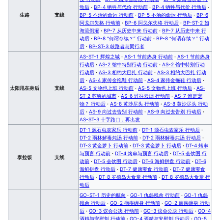
动后
·
BP-4 牺牲与代价 行动前
·
BP-4 牺牲与代价 行动后
·
生路
支线
BP-5 不治的命运 行动前
·
BP-5 不治的命运 行动后
·
BP-6
阿戈尔失格 行动前
·
BP-6 阿戈尔失格 行动后
·
BP-ST-2 如
海流倒灌
·
BP-7 从历史中来 行动前
·
BP-7 从历史中来 行
动后
·
BP-8 “何谓存续？” 行动前
·
BP-8 “何谓存续？” 行动
后
·
BP-ST-3 歧路者与同行者
AS-ST-1 辉煌之城
·
AS-1 节前热身 行动前
·
AS-1 节前热身
行动后
·
AS-2 馆中特别行动 行动前
·
AS-2 馆中特别行动
行动后
·
AS-3 相约大巴扎 行动前
·
AS-3 相约大巴扎 行动
后
·
AS-4 家传金拖鞋 行动前
·
AS-4 家传金拖鞋 行动后
·
太阳甩在身后
支线
AS-5 文物也上班 行动前
·
AS-5 文物也上班 行动后
·
AS-
ST-2 苏醒的城市
·
AS-6 过往云烟 行动前
·
AS-7 谁是宠
物？ 行动后
·
AS-8 黄沙尽头 行动前
·
AS-8 黄沙尽头 行动
后
·
AS-9 向过去告别 行动前
·
AS-9 向过去告别 行动后
·
AS-ST-3 十字路口，再出发
DT-1 源石虫农家乐 行动前
·
DT-1 源石虫农家乐 行动后
·
DT-2 雨林解毒炖汤 行动前
·
DT-2 雨林解毒炖汤 行动后
·
DT-3 黄金萝卜 行动前
·
DT-3 黄金萝卜 行动后
·
DT-4 烤串
与预言 行动前
·
DT-4 烤串与预言 行动后
·
DT-5 会饮图 行
泰拉饭
支线
动前
·
DT-5 会饮图 行动后
·
DT-6 海鲜拼盘 行动前
·
DT-6
海鲜拼盘 行动后
·
DT-7 健康零食 行动前
·
DT-7 健康零食
行动后
·
DT-8 罗德岛大食堂 行动前
·
DT-8 罗德岛大食堂 行
动后
GO-ST-1 历史的航向
·
GO-1 仇怨残余 行动前
·
GO-1 仇怨
残余 行动后
·
GO-2 痼疾缠身 行动前
·
GO-2 痼疾缠身 行动
后
·
GO-3 议会公决 行动前
·
GO-3 议会公决 行动后
·
GO-4
酒精与安慰剂 行动前
·
GO-4 酒精与安慰剂 行动后
·
GO-5