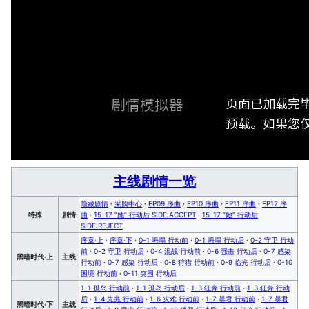
页面已加载完
剧情模拟器
预载。如果您仅
主线剧情一览
隐藏剧情
·
采购中心
·
EP09 序曲
·
EP10 序曲
·
EP11 序曲
·
EP12 序
特殊
剧情
曲
·
15-17 “她” 行动后 SIDE:ACCEPT
·
15-17 “她” 行动后
SIDE:REJECT
序章·上
·
序章·下
·
0-1 坍塌 行动前
·
0-1 坍塌 行动后
·
0-2 守卫 行动
前
·
0-2 守卫 行动后
·
0-4 混战 行动前
·
0-6 强击 行动后
·
0-7 感染
黑暗时代·上
主线
行动前
·
0-7 感染 行动后
·
0-8 狩猎 行动前
·
0-9 临光 行动后
·
0-10
困境 行动前
·
0-11 突围 行动后
1-1 孤岛 行动前
·
1-1 孤岛 行动后
·
1-3 狂奔 行动前
·
1-3 狂奔 行动
后
·
1-4 先兆 行动前
·
1-6 灾难 行动前
·
1-7 暴君 行动前
·
1-7 暴君
黑暗时代·下
主线