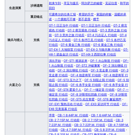
初来乍到
·
寻宝与援兵
·
阿尔萨兰的秘密
·
见证往昔
·
和平的
沙洲遗闻
生息演算
回归
可露希尔的任务汇报
·
希望的升空
·
家园的样貌
·
温暖的承
重启锚点
诺
·
一个拥抱可不够
·
那不是我
·
赠予
GT-1 日正当中 行动前
·
GT-1 日正当中 行动后
·
GT-2 察言
观色 行动前
·
GT-2 察言观色 行动后
·
GT-3 意外之旅 行动
前
·
GT-3 意外之旅 行动后
·
GT-4 污点证人 行动前
·
GT-4
骑兵与猎人
支线
污点证人 行动后
·
GT-5 各抒己见 行动前
·
GT-5 各抒己见
行动后
·
GT-6 黄金三角 行动前
·
GT-6 黄金三角 行动后
·
GT-EX-1 大地惊雷 行动后
·
GT-EX-3 与狼共舞 行动后
·
GT-
HX-1 碧血金沙 行动后
·
GT-HX-3 西部往事 行动后
演出开始
·
OF-ST1 摇滚起来
·
OF-1 火山制造 行动前
·
OF-
1 火山制造 行动后
·
OF-ST2 冲破藩篱
·
OF-2 演出继续 行
动前
·
OF-2 演出继续 行动后
·
OF-3 竞走赛 行动前
·
OF-3
竞走赛 行动后
·
OF-4 他是将军 行动前
·
OF-4 他是将军 行
动后
·
OF-ST3 压力之下
·
OF-5 别阻止我 行动前
·
OF-5 别
火蓝之心
支线
阻止我 行动后
·
OF-6 杀手女皇 行动前
·
OF-6 杀手女皇 行
动后
·
OF-ST4 爱某个人
·
OF-7 一锤定音 行动前
·
OF-7 一
锤定音 行动后
·
OF-8 汐斯塔狂想曲 行动前
·
OF-8 汐斯塔
狂想曲 行动后
·
OF-ST5 此生挚爱
·
OF-ST6 邂逅潮声
·
OF-EX1 预热活动 行动后
·
OF-EX3 采访环节 行动后
·
OF-
EX6 完美落幕 行动后
序章
·
CB-1 6:44P.M. 行动前
·
CB-1 6:44P.M. 行动后
·
CB-2 7:15P.M. 行动前
·
CB-2 7:15P.M. 行动后
·
CB-3
7:22P.M. 行动前
·
CB-3 7:22P.M. 行动后
·
CB-4 7:59P.M.
行动前
·
CB-4 7:59P.M. 行动后
·
CB-5 8:31P.M. 行动前
·
CB-5 8:31P.M. 行动后
·
CB-ST1 晚风轻拂
·
CB-6