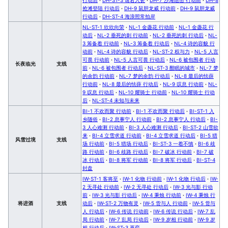
抢滩登陆 行动后
·
DH-9 鼠胆龙威 行动前
·
DH-9 鼠胆龙威
行动后
·
DH-ST-4 海浪照常拍岸
NL-ST-1 欣欣向荣
·
NL-1 金盏花 行动前
·
NL-1 金盏花 行
动后
·
NL-2 垂死的刺 行动前
·
NL-2 垂死的刺 行动后
·
NL-
3 筹备着 行动前
·
NL-3 筹备着 行动后
·
NL-4 诗的容貌 行
动前
·
NL-4 诗的容貌 行动后
·
NL-ST-2 权与力
·
NL-5 人言
可畏 行动前
·
NL-5 人言可畏 行动后
·
NL-6 被包围者 行动
长夜临光
支线
前
·
NL-6 被包围者 行动后
·
NL-ST-3 酣眠的城市
·
NL-7 梦
的余韵 行动前
·
NL-7 梦的余韵 行动后
·
NL-8 最后的怯薛
行动前
·
NL-8 最后的怯薛 行动后
·
NL-9 叹息 行动前
·
NL-
9 叹息 行动后
·
NL-10 耀骑士 行动前
·
NL-10 耀骑士 行动
后
·
NL-ST-4 未知与未来
BI-1 不欢而聚 行动前
·
BI-1 不欢而聚 行动后
·
BI-ST-1 入
乡随俗
·
BI-2 息事宁人 行动前
·
BI-2 息事宁人 行动后
·
BI-
3 人心难测 行动前
·
BI-3 人心难测 行动后
·
BI-ST-2 山雪欲
来
·
BI-4 立雪求道 行动前
·
BI-4 立雪求道 行动后
·
BI-5 猎
风雪过境
支线
场 行动前
·
BI-5 猎场 行动后
·
BI-ST-3 一着不慎
·
BI-6 歧
路 行动前
·
BI-6 歧路 行动后
·
BI-7 破冰 行动前
·
BI-7 破
冰 行动后
·
BI-8 将军 行动前
·
BI-8 将军 行动后
·
BI-ST-4
封盘
IW-ST-1 客将至
·
IW-1 化物 行动前
·
IW-1 化物 行动后
·
IW-
2 无寻处 行动前
·
IW-2 无寻处 行动后
·
IW-3 光与影 行动
前
·
IW-3 光与影 行动后
·
IW-4 秉烛 行动前
·
IW-4 秉烛 行
将进酒
支线
动后
·
IW-ST-2 万物有灵
·
IW-5 货与人 行动前
·
IW-5 货与
人 行动后
·
IW-6 传说 行动前
·
IW-6 传说 行动后
·
IW-7 乱
局 行动前
·
IW-7 乱局 行动后
·
IW-9 岁相 行动前
·
IW-9 岁
相 行动后
·
IW-ST-3 再弈