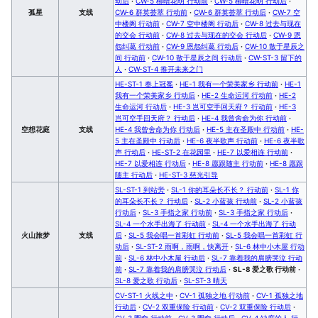
动后
·
CW-5 柳暗花明 行动前
·
CW-5 柳暗花明 行动后
·
孤星
支线
CW-6 群英荟萃 行动前
·
CW-6 群英荟萃 行动后
·
CW-7 空
中楼阁 行动前
·
CW-7 空中楼阁 行动后
·
CW-8 过去与现在
的交会 行动前
·
CW-8 过去与现在的交会 行动后
·
CW-9 恩
怨纠葛 行动前
·
CW-9 恩怨纠葛 行动后
·
CW-10 散于星辰之
间 行动前
·
CW-10 散于星辰之间 行动后
·
CW-ST-3 留下的
人
·
CW-ST-4 推开未来之门
HE-ST-1 奉上冠冕
·
HE-1 我有一个荣美家乡 行动前
·
HE-1
我有一个荣美家乡 行动后
·
HE-2 生命运河 行动前
·
HE-2
生命运河 行动后
·
HE-3 岂可空手回天府？ 行动前
·
HE-3
岂可空手回天府？ 行动后
·
HE-4 我曾舍命为你 行动前
·
空想花庭
支线
HE-4 我曾舍命为你 行动后
·
HE-5 主在圣殿中 行动前
·
HE-
5 主在圣殿中 行动后
·
HE-6 夜半歌声 行动前
·
HE-6 夜半歌
声 行动后
·
HE-ST-2 在花园里
·
HE-7 以爱相连 行动前
·
HE-7 以爱相连 行动后
·
HE-8 愿跟随主 行动前
·
HE-8 愿跟
随主 行动后
·
HE-ST-3 慈光引导
SL-ST-1 到站旁
·
SL-1 你的耳朵长不长？ 行动前
·
SL-1 你
的耳朵长不长？ 行动后
·
SL-2 小蓝孩 行动前
·
SL-2 小蓝孩
行动后
·
SL-3 手指之家 行动前
·
SL-3 手指之家 行动后
·
SL-4 一个水手出海了 行动前
·
SL-4 一个水手出海了 行动
火山旅梦
支线
后
·
SL-5 我会唱一首彩虹 行动前
·
SL-5 我会唱一首彩虹 行
动后
·
SL-ST-2 雨啊，雨啊，快离开
·
SL-6 林中小木屋 行动
前
·
SL-6 林中小木屋 行动后
·
SL-7 靠着我的肩膀哭泣 行动
前
·
SL-7 靠着我的肩膀哭泣 行动后
·
SL-8 爱之歌 行动前
·
SL-8 爱之歌 行动后
·
SL-ST-3 晴天
CV-ST-1 火线之中
·
CV-1 孤独之地 行动前
·
CV-1 孤独之地
行动后
·
CV-2 双重保险 行动前
·
CV-2 双重保险 行动后
·
CV-3 圈套 行动前
·
CV-3 圈套 行动后
·
CV-4 缺席的人 行