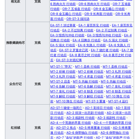
相见欢
支线
6 胜肉火方 行动前
·
OR-6 胜肉火方 行动后
·
OR-7 五省盘
行动前
·
OR-7 五省盘 行动后
·
OR-8 金玉藏心 行动前
·
OR-8 金玉藏心 行动后
·
OR-9 长寿面 行动前
·
OR-9 长寿
面 行动后
·
OR-ST-3 须问汤
EA-ST-1 涉过寒夜
·
EA-1 扉页所见 行动前
·
EA-1 扉页所见
行动后
·
EA-2 不过别离 行动前
·
EA-2 不过别离 行动后
·
EA-3 惶惑与冲动 行动前
·
EA-3 惶惑与冲动 行动后
·
EA-4
旧舞步 行动前
·
EA-4 旧舞步 行动后
·
EA-5 溺火 行动前
·
挽歌燃烧殆尽
支线
EA-5 溺火 行动后
·
EA-6 失路人 行动前
·
EA-6 失路人 行
动后
·
EA-ST-2 罗曼史已死
·
EA-7 烧灯者 行动前
·
EA-7 烧
灯者 行动后
·
EA-8 夜尽之时 行动前
·
EA-8 夜尽之时 行动
后
·
EA-ST-3 封底纪事
MT-ST-1 “堕天”
·
MT-1 圣秩 行动前
·
MT-1 圣秩 行动后
·
MT-2 祈祷 行动前
·
MT-2 祈祷 行动后
·
MT-3 礼拜 行动前
·
MT-3 礼拜 行动后
·
MT-4 求道 行动前
·
MT-4 求道 行动后
·
MT-ST-2 启圣
·
MT-5 共融 行动前
·
MT-5 共融 行动后
·
众生行记
支线
MT-6 告解 行动前
·
MT-6 告解 行动后
·
MT-7 丧礼 行动前
·
MT-7 丧礼 行动后
·
MT-8 朝圣 行动前
·
MT-8 朝圣 行动后
·
MT-9 解经 行动前
·
MT-9 解经 行动后
·
MT-10 降生 行动
前
·
MT-10 降生 行动后
·
MT-ST-3 重逢
·
MT-ST-4 远行
AD-ST-1 唆使一场死亡
·
AD-1 彩排日 行动前
·
AD-1 彩排
日 行动后
·
AD-2 排演一出悲剧 行动前
·
AD-2 排演一出悲
剧 行动后
·
AD-3 戏剧性 行动前
·
AD-3 戏剧性 行动后
·
AD-4 一个荒唐的早晨 行动前
·
AD-4 一个荒唐的早晨 行动
红丝绒
支线
后
·
AD-ST-2 焦点
·
AD-5 终将重逢 行动前
·
AD-5 终将重
逢 行动后
·
AD-6 倒带独白 行动前
·
AD-6 倒带独白 行动
后
·
AD-7 “血钻”的歌声 行动前
·
AD-7 “血钻”的歌声 行动