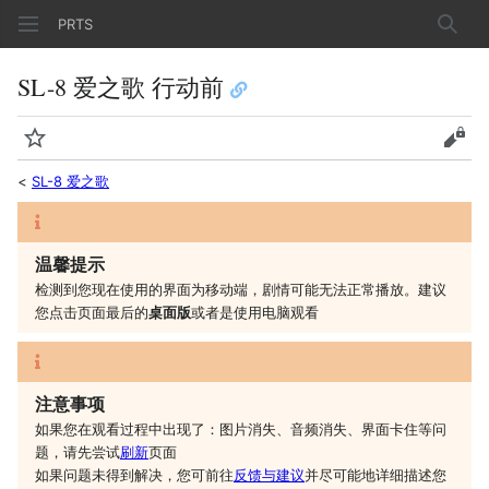
PRTS
搜索
SL-8 爱之歌 行动前
监视
查看
<
SL-8 爱之歌
温馨提示
检测到您现在使用的界面为移动端，剧情可能无法正常播放。建议
您
点击页面最后的
桌面版
或者是
使用电脑观看
注意事项
如果您在观看过程中出现了：图片消失、音频消失、界面卡住等问
题，请先尝试
刷新
页面
如果问题未得到解决，您可前往
反馈与建议
并尽可能地详细描述您