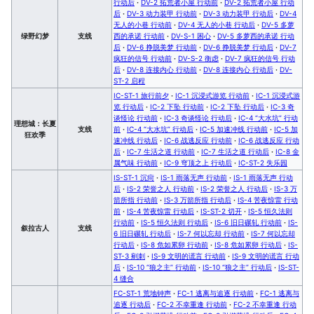
行动后
·
DV-2 拓荒者小屋 行动前
·
DV-2 拓荒者小屋 行动
后
·
DV-3 动力装甲 行动前
·
DV-3 动力装甲 行动后
·
DV-4
无人的小巷 行动前
·
DV-4 无人的小巷 行动后
·
DV-5 多萝
绿野幻梦
支线
西的承诺 行动前
·
DV-S-1 困心
·
DV-5 多萝西的承诺 行动
后
·
DV-6 挣脱美梦 行动前
·
DV-6 挣脱美梦 行动后
·
DV-7
疯狂的信号 行动前
·
DV-S-2 衡虑
·
DV-7 疯狂的信号 行动
后
·
DV-8 连接内心 行动前
·
DV-8 连接内心 行动后
·
DV-
ST-2 启程
IC-ST-1 旅行前夕
·
IC-1 沉浸式游览 行动前
·
IC-1 沉浸式游
览 行动后
·
IC-2 下坠 行动前
·
IC-2 下坠 行动后
·
IC-3 奇
谈怪论 行动前
·
IC-3 奇谈怪论 行动后
·
IC-4 “大水坑” 行动
理想城：长夏
支线
前
·
IC-4 “大水坑” 行动后
·
IC-5 加速冲线 行动前
·
IC-5 加
狂欢季
速冲线 行动后
·
IC-6 战逃反应 行动前
·
IC-6 战逃反应 行动
后
·
IC-7 生活之道 行动前
·
IC-7 生活之道 行动后
·
IC-8 金
属气味 行动前
·
IC-9 穹顶之上 行动后
·
IC-ST-2 失乐园
IS-ST-1 沉疴
·
IS-1 雨落无声 行动前
·
IS-1 雨落无声 行动
后
·
IS-2 荣誉之人 行动前
·
IS-2 荣誉之人 行动后
·
IS-3 万
箭所指 行动前
·
IS-3 万箭所指 行动后
·
IS-4 苦夜惊雷 行动
前
·
IS-4 苦夜惊雷 行动后
·
IS-ST-2 切开
·
IS-5 恒久法则
行动前
·
IS-5 恒久法则 行动后
·
IS-6 旧日碾轧 行动前
·
IS-
叙拉古人
支线
6 旧日碾轧 行动后
·
IS-7 何以忘却 行动前
·
IS-7 何以忘却
行动后
·
IS-8 危如累卵 行动前
·
IS-8 危如累卵 行动后
·
IS-
ST-3 剜刺
·
IS-9 文明的谎言 行动前
·
IS-9 文明的谎言 行动
后
·
IS-10 “狼之主” 行动前
·
IS-10 “狼之主” 行动后
·
IS-ST-
4 缝合
FC-ST-1 荒地钟声
·
FC-1 逃离与追逐 行动前
·
FC-1 逃离与
追逐 行动后
·
FC-2 不幸重逢 行动前
·
FC-2 不幸重逢 行动