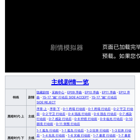
页面已加载完
剧情模拟器
预载。如果您仅
主线剧情一览
隐藏剧情
·
采购中心
·
EP09 序曲
·
EP10 序曲
·
EP11 序曲
·
EP12 序
特殊
剧情
曲
·
15-17 “她” 行动后 SIDE:ACCEPT
·
15-17 “她” 行动后
SIDE:REJECT
序章·上
·
序章·下
·
0-1 坍塌 行动前
·
0-1 坍塌 行动后
·
0-2 守卫 行动
前
·
0-2 守卫 行动后
·
0-4 混战 行动前
·
0-6 强击 行动后
·
0-7 感染
黑暗时代·上
主线
行动前
·
0-7 感染 行动后
·
0-8 狩猎 行动前
·
0-9 临光 行动后
·
0-10
困境 行动前
·
0-11 突围 行动后
1-1 孤岛 行动前
·
1-1 孤岛 行动后
·
1-3 狂奔 行动前
·
1-3 狂奔 行动
后
·
1-4 先兆 行动前
·
1-6 灾难 行动前
·
1-7 暴君 行动前
·
1-7 暴君
黑暗时代·下
主线