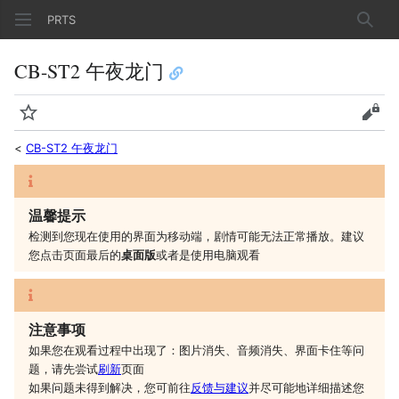
PRTS
搜索
CB-ST2 午夜龙门
监视
查看
<
CB-ST2 午夜龙门
温馨提示
检测到您现在使用的界面为移动端，剧情可能无法正常播放。建议
您
点击页面最后的
桌面版
或者是
使用电脑观看
注意事项
如果您在观看过程中出现了：图片消失、音频消失、界面卡住等问
题，请先尝试
刷新
页面
如果问题未得到解决，您可前往
反馈与建议
并尽可能地详细描述您