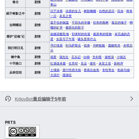
春分
剧情
寒山
沉于冰寒
·
冰原的女儿
·
树影幢幢
·
自然的启示
·
归乡
·
终有
眠于树影之中
剧情
一日
·
未见之景
盖不住的锅盖
·
不回头的车辙
·
狂奔的瓶树
·
落定的锤子
·
咧
去咧嘴谷
剧情
嘴的矿井
·
被踩住的影子
如烟花般坠地
·
归来时的街道
·
披床单的怪物
·
未完成的态
熔炉“还魂”记
剧情
度
·
女巫与下午茶
·
罐头里有什么
寻灯续昼
·
到乌萨斯去
·
错身
·
河畔航船
·
腐败终息
·
未明启
我们明日见
剧情
示
镜中集
剧情
胡君
·
蒲先生
·
石头记
·
白锦
·
失剑客
·
凌绝顶
·
小镇志
十字路口
剧情
红酒谋杀案
·
生意经
·
见证
·
撞车
·
未至之音
·
新秩序
土壤病
·
退行性猎犬病
·
香蕉出血热
·
专性寄生
·
热病与城
·
丛林症结
剧情
大流行
·
漫游症
KrliovBot
最后编辑于5年前
PRTS