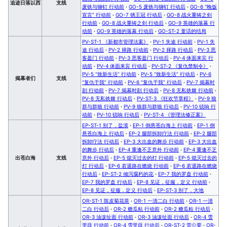
追迹日落以西
支线
废铁与铆钉 行动前
·
GO-5 废铁与铆钉 行动后
·
GO-6 “晚饭
宣言” 行动前
·
GO-7 锈王冠 行动后
·
GO-8 战火重铸之剑
行动前
·
GO-8 战火重铸之剑 行动后
·
GO-9 英雄的落幕 行
动前
·
GO-9 英雄的落幕 行动后
·
GO-ST-2 童话的结局
PV-ST-1 《新都市管理法案》
·
PV-1 失途 行动前
·
PV-1 失
途 行动后
·
PV-2 择路 行动前
·
PV-2 择路 行动后
·
PV-3 恶
客盈门 行动前
·
PV-3 恶客盈门 行动后
·
PV-4 体面来宾 行
动前
·
PV-4 体面来宾 行动后
·
PV-ST-2 《复仇禁制令》
·
PV-5 “致新生活” 行动前
·
PV-5 “致新生活” 行动后
·
PV-6
揭幕者们
支线
“复仇于我” 行动前
·
PV-6 “复仇于我” 行动后
·
PV-7 揭幕时
刻 行动前
·
PV-7 揭幕时刻 行动后
·
PV-8 无私铁棘 行动前
·
PV-8 无私铁棘 行动后
·
PV-ST-3 《狂欢节章程》
·
PV-9 狼
群与群狼 行动前
·
PV-9 狼群与群狼 行动后
·
PV-10 铳响 行
动前
·
PV-10 铳响 行动后
·
PV-ST-4 《管理法修正案》
EP-ST-1 别了，盐漠
·
EP-1 倒悬苍白海上 行动前
·
EP-1 倒
悬苍白海上 行动后
·
EP-2 腿部拆卸疗法 行动前
·
EP-2 腿部
拆卸疗法 行动后
·
EP-3 大出血的舞步 行动前
·
EP-3 大出血
的舞步 行动后
·
EP-4 重逢不乏意外 行动前
·
EP-4 重逢不乏
出苍白海
支线
意外 行动后
·
EP-5 熄灭过去的灯 行动前
·
EP-5 熄灭过去的
灯 行动后
·
EP-6 若退路在燃烧 行动前
·
EP-6 若退路在燃烧
行动后
·
EP-ST-2 倾泻腐朽的花
·
EP-7 我的罗盘 行动前
·
EP-7 我的罗盘 行动后
·
EP-8 见证，征服，定义 行动前
·
EP-8 见证，征服，定义 行动后
·
EP-ST-3 别了，大地
OR-ST-1 陈皮菊花茶
·
OR-1 一清二白 行动前
·
OR-1 一清
二白 行动后
·
OR-2 糖瓜粘 行动前
·
OR-2 糖瓜粘 行动后
·
OR-3 油泼扯面 行动前
·
OR-3 油泼扯面 行动后
·
OR-4 雪
里蕻 行动前
·
OR-4 雪里蕻 行动后
·
OR-ST-2 雷公栗
·
OR-