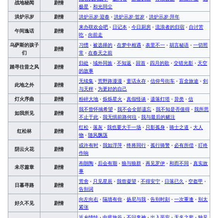
战地秘闻
剧情
极星
·
和光同尘
洪炉示岁
剧情
洪炉示岁·迎春
·
洪炉示岁·贺岁
·
洪炉示岁·拜年
来办联欢会吧
·
日记本
·
今日厨房
·
流浪者的归宿
·
自讨苦
午间逸话
剧情
吃
·
向前走
乌萨斯的孩子
习惯
·
被选择的
·
在梦中相遇
·
表里不一
·
胡言秘语
·
一切照
剧情
们
常
·
在春天之前
归处
·
域外同族
·
不知返
·
回首
·
四月的歌
·
交错光影
·
天空
踏寻往昔之风
剧情
的故事
无续集
·
荒野路漫漫
·
童话永存
·
信仰号街车
·
盲盒旅途
·
剑
此地之外
剧情
与天秤
·
为更好的自己
灯火序曲
剧情
粉碎大地
·
烁烁星火
·
真假怪谈
·
遗落灯塔
·
异类
·
信
我不曾怀揣希望
·
我不会全部遗忘
·
我不知是否值得
·
我所思
如我所见
剧情
不止于此
·
我无惧前路何往
·
我与最后的赌注
红松
·
落灰
·
我也要大干一场
·
只影孤身
·
骑士之道
·
大人
红松林
剧情
物
·
随风飘荡
或许有时
·
我如浮萍
·
终将同行
·
孤行骑警
·
必有所偿
·
叮咚
阴云火花
剧情
作响
布朗陶
·
后会有期
·
狼与狼群
·
再见罗伊
·
和而不同
·
真实故
未尽篇章
剧情
事
荒舍
·
只见星辰
·
我曾凝望
·
不得安宁
·
日落已久
·
空盔甲
·
日暮寻路
剧情
告别词
向左向右
·
隔墙有你
·
扬尼与我
·
告别时刻
·
一次重逢
·
别太
好久不见
剧情
紧张
近乡情怯
·
中庭旅谷
·
不问鬼神
·
出入平安
·
无名之辈
·
独见