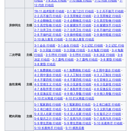
行动后
·
1-8 意志 行动前
·
1-10 残留 行动后
·
1-12 代价 行动前
·
1-
12 代价 行动后
TR-11 战术阻滞 行动前
·
2-1 龙门之行 行动后
·
2-2 兵不接刃 行动前
·
2-2 兵不接刃 行动后
·
2-3 无罪推定 行动前
·
2-3 无罪推定 行动后
·
2-4 企鹅物流 行动前
·
2-4 企鹅物流 行动后
·
2-5 高空坠物 行动前
·
异卵同生
主线
2-5 高空坠物 行动后
·
2-6 握紧扶手 行动前
·
2-6 握紧扶手 行动后
·
2-7 注意卫生 行动前
·
2-7 注意卫生 行动后
·
2-8 不做约定 行动前
·
2-8 不做约定 行动后
·
2-9 操作暗箱 行动前
·
2-9 操作暗箱 行动后
·
2-10 病入膏肓 行动前
·
2-10 病入膏肓 行动后
3-1 会合 行动前
·
3-1 会合 行动后
·
3-2 记忆 行动前
·
3-2 记忆 行动
后
·
3-3 回旋 行动前
·
3-3 回旋 行动后
·
3-4 龟裂 行动前
·
3-4 龟裂
二次呼吸
主线
行动后
·
3-5 呼叫 行动前
·
3-5 呼叫 行动后
·
3-6 决定 行动前
·
3-6
决定 行动后
·
3-7 轰鸣 行动前
·
3-7 轰鸣 行动后
·
3-8 黄昏 行动前
·
3-8 黄昏 行动后
4-1 免费拥抱 行动前
·
4-1 免费拥抱 行动后
·
4-2 雨中漫步 行动前
·
4-2 雨中漫步 行动后
·
4-3 人工制冷 行动前
·
4-3 人工制冷 行动后
·
4-4 不要恐慌 行动前
·
4-4 不要恐慌 行动后
·
4-5 官僚主义 行动前
·
急性衰竭
主线
4-5 官僚主义 行动后
·
4-6 少见多怪 行动前
·
4-6 少见多怪 行动后
·
4-7 各取所需 行动前
·
4-7 各取所需 行动后
·
4-8 应激反应 行动前
·
4-8 应激反应 行动后
·
4-9 彻入骨髓 行动前
·
4-9 彻入骨髓 行动后
·
4-10 灯火将熄 行动前
·
4-10 灯火将熄 行动后
5-1 冤家易结 行动前
·
5-1 冤家易结 行动后
·
5-2 有口难言 行动前
·
5-2 有口难言 行动后
·
5-3 义胆凡躯 行动前
·
5-3 义胆凡躯 行动后
·
5-4 没人在家 行动前
·
5-4 没人在家 行动后
·
5-6 疑兵之计 行动前
·
靶向药物
主线
5-6 疑兵之计 行动后
·
5-7 生死与共 行动前
·
5-7 生死与共 行动后
·
5-9 孽生恶物 行动前
·
5-9 孽生恶物 行动后
·
5-10 长夜终尽 行动前
·
5-10 长夜终尽 行动后
·
5-11 棋胜后着