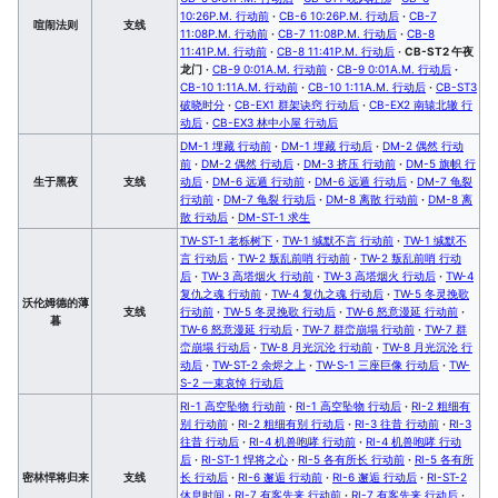
10:26P.M. 行动前
·
CB-6 10:26P.M. 行动后
·
CB-7
喧闹法则
支线
11:08P.M. 行动前
·
CB-7 11:08P.M. 行动后
·
CB-8
11:41P.M. 行动前
·
CB-8 11:41P.M. 行动后
·
CB-ST2 午夜
龙门
·
CB-9 0:01A.M. 行动前
·
CB-9 0:01A.M. 行动后
·
CB-10 1:11A.M. 行动前
·
CB-10 1:11A.M. 行动后
·
CB-ST3
破晓时分
·
CB-EX1 群架诀窍 行动后
·
CB-EX2 南辕北辙 行
动后
·
CB-EX3 林中小屋 行动后
DM-1 埋藏 行动前
·
DM-1 埋藏 行动后
·
DM-2 偶然 行动
前
·
DM-2 偶然 行动后
·
DM-3 挤压 行动前
·
DM-5 旗帜 行
生于黑夜
支线
动后
·
DM-6 远遁 行动前
·
DM-6 远遁 行动后
·
DM-7 龟裂
行动前
·
DM-7 龟裂 行动后
·
DM-8 离散 行动前
·
DM-8 离
散 行动后
·
DM-ST-1 求生
TW-ST-1 老栎树下
·
TW-1 缄默不言 行动前
·
TW-1 缄默不
言 行动后
·
TW-2 叛乱前哨 行动前
·
TW-2 叛乱前哨 行动
后
·
TW-3 高塔烟火 行动前
·
TW-3 高塔烟火 行动后
·
TW-4
复仇之魂 行动前
·
TW-4 复仇之魂 行动后
·
TW-5 冬灵挽歌
沃伦姆德的薄
支线
行动前
·
TW-5 冬灵挽歌 行动后
·
TW-6 怒意漫延 行动前
·
暮
TW-6 怒意漫延 行动后
·
TW-7 群峦崩塌 行动前
·
TW-7 群
峦崩塌 行动后
·
TW-8 月光沉沦 行动前
·
TW-8 月光沉沦 行
动后
·
TW-ST-2 余烬之上
·
TW-S-1 三座巨像 行动后
·
TW-
S-2 一束哀悼 行动后
RI-1 高空坠物 行动前
·
RI-1 高空坠物 行动后
·
RI-2 粗细有
别 行动前
·
RI-2 粗细有别 行动后
·
RI-3 往昔 行动前
·
RI-3
往昔 行动后
·
RI-4 机兽咆哮 行动前
·
RI-4 机兽咆哮 行动
后
·
RI-ST-1 悍将之心
·
RI-5 各有所长 行动前
·
RI-5 各有所
密林悍将归来
支线
长 行动后
·
RI-6 邂逅 行动前
·
RI-6 邂逅 行动后
·
RI-ST-2
休息时间
·
RI-7 有客先来 行动前
·
RI-7 有客先来 行动后
·