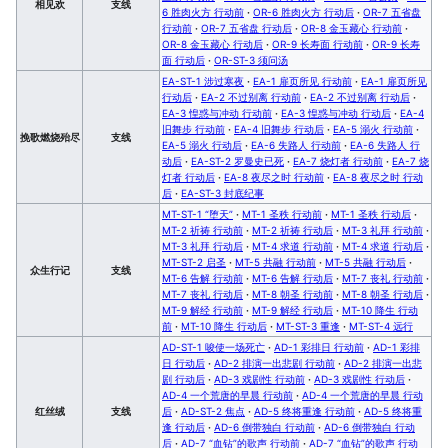
相见欢
支线
6 胜肉火方 行动前
·
OR-6 胜肉火方 行动后
·
OR-7 五省盘
行动前
·
OR-7 五省盘 行动后
·
OR-8 金玉藏心 行动前
·
OR-8 金玉藏心 行动后
·
OR-9 长寿面 行动前
·
OR-9 长寿
面 行动后
·
OR-ST-3 须问汤
EA-ST-1 涉过寒夜
·
EA-1 扉页所见 行动前
·
EA-1 扉页所见
行动后
·
EA-2 不过别离 行动前
·
EA-2 不过别离 行动后
·
EA-3 惶惑与冲动 行动前
·
EA-3 惶惑与冲动 行动后
·
EA-4
旧舞步 行动前
·
EA-4 旧舞步 行动后
·
EA-5 溺火 行动前
·
挽歌燃烧殆尽
支线
EA-5 溺火 行动后
·
EA-6 失路人 行动前
·
EA-6 失路人 行
动后
·
EA-ST-2 罗曼史已死
·
EA-7 烧灯者 行动前
·
EA-7 烧
灯者 行动后
·
EA-8 夜尽之时 行动前
·
EA-8 夜尽之时 行动
后
·
EA-ST-3 封底纪事
MT-ST-1 “堕天”
·
MT-1 圣秩 行动前
·
MT-1 圣秩 行动后
·
MT-2 祈祷 行动前
·
MT-2 祈祷 行动后
·
MT-3 礼拜 行动前
·
MT-3 礼拜 行动后
·
MT-4 求道 行动前
·
MT-4 求道 行动后
·
MT-ST-2 启圣
·
MT-5 共融 行动前
·
MT-5 共融 行动后
·
众生行记
支线
MT-6 告解 行动前
·
MT-6 告解 行动后
·
MT-7 丧礼 行动前
·
MT-7 丧礼 行动后
·
MT-8 朝圣 行动前
·
MT-8 朝圣 行动后
·
MT-9 解经 行动前
·
MT-9 解经 行动后
·
MT-10 降生 行动
前
·
MT-10 降生 行动后
·
MT-ST-3 重逢
·
MT-ST-4 远行
AD-ST-1 唆使一场死亡
·
AD-1 彩排日 行动前
·
AD-1 彩排
日 行动后
·
AD-2 排演一出悲剧 行动前
·
AD-2 排演一出悲
剧 行动后
·
AD-3 戏剧性 行动前
·
AD-3 戏剧性 行动后
·
AD-4 一个荒唐的早晨 行动前
·
AD-4 一个荒唐的早晨 行动
红丝绒
支线
后
·
AD-ST-2 焦点
·
AD-5 终将重逢 行动前
·
AD-5 终将重
逢 行动后
·
AD-6 倒带独白 行动前
·
AD-6 倒带独白 行动
后
·
AD-7 “血钻”的歌声 行动前
·
AD-7 “血钻”的歌声 行动