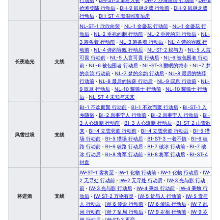
抢滩登陆 行动后
·
DH-9 鼠胆龙威 行动前
·
DH-9 鼠胆龙威
行动后
·
DH-ST-4 海浪照常拍岸
NL-ST-1 欣欣向荣
·
NL-1 金盏花 行动前
·
NL-1 金盏花 行
动后
·
NL-2 垂死的刺 行动前
·
NL-2 垂死的刺 行动后
·
NL-
3 筹备着 行动前
·
NL-3 筹备着 行动后
·
NL-4 诗的容貌 行
动前
·
NL-4 诗的容貌 行动后
·
NL-ST-2 权与力
·
NL-5 人言
可畏 行动前
·
NL-5 人言可畏 行动后
·
NL-6 被包围者 行动
长夜临光
支线
前
·
NL-6 被包围者 行动后
·
NL-ST-3 酣眠的城市
·
NL-7 梦
的余韵 行动前
·
NL-7 梦的余韵 行动后
·
NL-8 最后的怯薛
行动前
·
NL-8 最后的怯薛 行动后
·
NL-9 叹息 行动前
·
NL-
9 叹息 行动后
·
NL-10 耀骑士 行动前
·
NL-10 耀骑士 行动
后
·
NL-ST-4 未知与未来
BI-1 不欢而聚 行动前
·
BI-1 不欢而聚 行动后
·
BI-ST-1 入
乡随俗
·
BI-2 息事宁人 行动前
·
BI-2 息事宁人 行动后
·
BI-
3 人心难测 行动前
·
BI-3 人心难测 行动后
·
BI-ST-2 山雪欲
来
·
BI-4 立雪求道 行动前
·
BI-4 立雪求道 行动后
·
BI-5 猎
风雪过境
支线
场 行动前
·
BI-5 猎场 行动后
·
BI-ST-3 一着不慎
·
BI-6 歧
路 行动前
·
BI-6 歧路 行动后
·
BI-7 破冰 行动前
·
BI-7 破
冰 行动后
·
BI-8 将军 行动前
·
BI-8 将军 行动后
·
BI-ST-4
封盘
IW-ST-1 客将至
·
IW-1 化物 行动前
·
IW-1 化物 行动后
·
IW-
2 无寻处 行动前
·
IW-2 无寻处 行动后
·
IW-3 光与影 行动
前
·
IW-3 光与影 行动后
·
IW-4 秉烛 行动前
·
IW-4 秉烛 行
将进酒
支线
动后
·
IW-ST-2 万物有灵
·
IW-5 货与人 行动前
·
IW-5 货与
人 行动后
·
IW-6 传说 行动前
·
IW-6 传说 行动后
·
IW-7 乱
局 行动前
·
IW-7 乱局 行动后
·
IW-9 岁相 行动前
·
IW-9 岁
相 行动后
·
IW-ST-3 再弈