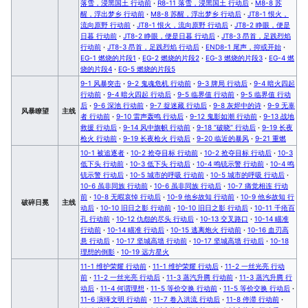
落雪，浸黑国土 行动前
·
R8-11 落雪，浸黑国土 行动后
·
M8-8 苏
醒，浮出梦乡 行动前
·
M8-8 苏醒，浮出梦乡 行动后
·
JT8-1 恨火，
流向原野 行动前
·
JT8-1 恨火，流向原野 行动后
·
JT8-2 睁眼，便是
日暮 行动前
·
JT8-2 睁眼，便是日暮 行动后
·
JT8-3 昂首，足践烈焰
行动前
·
JT8-3 昂首，足践烈焰 行动后
·
END8-1 尾声，抑或开始
·
EG-1 燃烧的片段1
·
EG-2 燃烧的片段2
·
EG-3 燃烧的片段3
·
EG-4 燃
烧的片段4
·
EG-5 燃烧的片段5
9-1 风暴突击
·
9-2 鬼魂危机 行动前
·
9-3 牌局 行动后
·
9-4 暗火四起
行动前
·
9-4 暗火四起 行动后
·
9-5 临界值 行动前
·
9-5 临界值 行动
后
·
9-6 深池 行动前
·
9-7 捉迷藏 行动后
·
9-8 灰烬中的诗
·
9-9 无辜
风暴瞭望
主线
者 行动前
·
9-10 雷声轰鸣 行动后
·
9-12 鬼影如潮 行动前
·
9-13 战地
救援 行动后
·
9-14 风中旗帜 行动前
·
9-18 “破晓” 行动后
·
9-19 长夜
枪火 行动前
·
9-19 长夜枪火 行动后
·
9-20 临近的暴风
·
9-21 重燃
10-1 被追逐者
·
10-2 抢夺目标 行动前
·
10-2 抢夺目标 行动后
·
10-3
低下头 行动前
·
10-3 低下头 行动后
·
10-4 鸣铳示警 行动前
·
10-4 鸣
铳示警 行动后
·
10-5 城市的呼吸 行动前
·
10-5 城市的呼吸 行动后
·
10-6 虽非同族 行动前
·
10-6 虽非同族 行动后
·
10-7 痛觉相连 行动
前
·
10-8 无暇哀悼 行动后
·
10-9 他乡故知 行动前
·
10-9 他乡故知 行
破碎日冕
主线
动后
·
10-10 旧日之影 行动前
·
10-10 旧日之影 行动后
·
10-11 千疮百
孔 行动前
·
10-12 仇怨的尽头 行动后
·
10-13 交叉路口
·
10-14 瞄准
行动前
·
10-14 瞄准 行动后
·
10-15 逃离炮火 行动前
·
10-16 血刃高
悬 行动后
·
10-17 坚城高墙 行动前
·
10-17 坚城高墙 行动后
·
10-18
理想的倒影
·
10-19 远方星火
11-1 维护荣耀 行动前
·
11-1 维护荣耀 行动后
·
11-2 一丝光亮 行动
前
·
11-2 一丝光亮 行动后
·
11-3 蒸汽升腾 行动前
·
11-3 蒸汽升腾 行
动后
·
11-4 何谓理想
·
11-5 等价交换 行动前
·
11-5 等价交换 行动后
·
11-6 演绎文明 行动前
·
11-7 卷入洪流 行动后
·
11-8 停滞 行动前
·