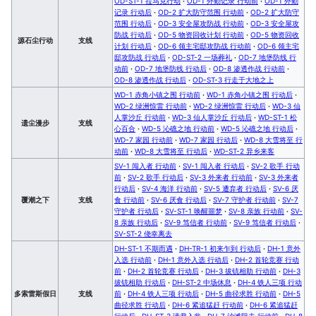
OD-ST-1 拉马克行动
·
OD-1 外勤记录 行动前
·
OD-1 外勤
记录 行动后
·
OD-2 扩大防守范围 行动前
·
OD-2 扩大防守
范围 行动后
·
OD-3 安全屋攻防战 行动前
·
OD-3 安全屋攻
防战 行动后
·
OD-5 物资回收计划 行动前
·
OD-5 物资回收
源石尘行动
支线
计划 行动后
·
OD-6 领主宅邸攻防战 行动前
·
OD-6 领主宅
邸攻防战 行动后
·
OD-ST-2 一场葬礼
·
OD-7 地堡防线 行
动前
·
OD-7 地堡防线 行动后
·
OD-8 渗透作战 行动前
·
OD-8 渗透作战 行动后
·
OD-ST-3 行走于大地之上
WD-1 赤角小镇之围 行动前
·
WD-1 赤角小镇之围 行动后
·
WD-2 绿洲惊雷 行动前
·
WD-2 绿洲惊雷 行动后
·
WD-3 仙
人掌沙丘 行动前
·
WD-3 仙人掌沙丘 行动后
·
WD-ST-1 松
遗尘漫步
支线
心百合
·
WD-5 沁礁之地 行动前
·
WD-5 沁礁之地 行动后
·
WD-7 家园 行动前
·
WD-7 家园 行动后
·
WD-8 大雪将至 行
动前
·
WD-8 大雪将至 行动后
·
WD-ST-2 异乡来客
SV-1 闯入者 行动前
·
SV-1 闯入者 行动后
·
SV-2 歌手 行动
前
·
SV-2 歌手 行动后
·
SV-3 外来者 行动前
·
SV-3 外来者
行动后
·
SV-4 海洋 行动前
·
SV-5 遭弃者 行动后
·
SV-6 厌
覆潮之下
支线
食 行动前
·
SV-6 厌食 行动后
·
SV-7 守护者 行动前
·
SV-7
守护者 行动后
·
SV-ST-1 唤醒噩梦
·
SV-8 亲族 行动前
·
SV-
8 亲族 行动后
·
SV-9 笃信者 行动前
·
SV-9 笃信者 行动后
·
SV-ST-2 侥幸离去
DH-ST-1 不期而遇
·
DH-TR-1 初来乍到 行动后
·
DH-1 意外
入选 行动前
·
DH-1 意外入选 行动后
·
DH-2 首轮竞赛 行动
前
·
DH-2 首轮竞赛 行动后
·
DH-3 拔铳相助 行动前
·
DH-3
拔铳相助 行动后
·
DH-ST-2 中场休息
·
DH-4 铁人三项 行动
多索雷斯假日
支线
前
·
DH-4 铁人三项 行动后
·
DH-5 曲径求胜 行动前
·
DH-5
曲径求胜 行动后
·
DH-6 紧追猛赶 行动前
·
DH-6 紧追猛赶
行动后
·
DH-ST-3 请君入瓮
·
DH-7 沙滩阻击 行动前
·
DH-8