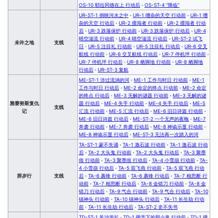
OS-10 耶拉冈德在上 行动后
·
OS-ST-4 “降临”
UR-ST-1 倒映河水之中
·
UR-1 嘈杂的天空 行动前
·
UR-1 嘈
杂的天空 行动后
·
UR-2 擅闯者 行动前
·
UR-2 擅闯者 行动
后
·
UR-3 跌落保护 行动前
·
UR-3 跌落保护 行动后
·
UR-4
晴空湍流 行动前
·
UR-4 晴空湍流 行动后
·
UR-ST-2 试飞
未许之地
支线
日
·
UR-5 注目礼 行动前
·
UR-5 注目礼 行动后
·
UR-6 交叉
航线 行动前
·
UR-6 交叉航线 行动后
·
UR-7 停机坪 行动前
·
UR-7 停机坪 行动后
·
UR-8 栖脚地 行动前
·
UR-8 栖脚地
行动后
·
UR-ST-3 复航
ME-ST-1 涉过流淌的河
·
ME-1 工作与时日 行动前
·
ME-1
工作与时日 行动后
·
ME-2 命定的终点 行动前
·
ME-2 命定
的终点 行动后
·
ME-3 无解的谜题 行动前
·
ME-3 无解的谜
雅赛努斯复仇
题 行动后
·
ME-4 失手 行动前
·
ME-4 失手 行动后
·
ME-5
支线
记
汇流 行动前
·
ME-5 汇流 行动后
·
ME-6 旧日诗篇 行动前
·
ME-6 旧日诗篇 行动后
·
ME-ST-2 一个无声的夜晚
·
ME-7
奔袭 行动前
·
ME-7 奔袭 行动后
·
ME-8 神谕示显 行动前
·
ME-8 神谕示显 行动后
·
ME-ST-3 无法再一次踏入的河
TA-ST-1 蒙不失诵
·
TA-1 激石波 行动前
·
TA-1 激石波 行动
后
·
TA-2 大头鬼 行动前
·
TA-2 大头鬼 行动后
·
TA-3 聚墨
痕 行动前
·
TA-3 聚墨痕 行动后
·
TA-4 小雪崩 行动前
·
TA-
4 小雪崩 行动后
·
TA-5 双飞燕 行动前
·
TA-5 双飞燕 行动
辞岁行
支线
后
·
TA-6 裹锋 行动前
·
TA-6 裹锋 行动后
·
TA-7 相思断 行
动前
·
TA-7 相思断 行动后
·
TA-8 金错刀 行动前
·
TA-8 金
错刀 行动后
·
TA-9 气合 行动前
·
TA-9 气合 行动后
·
TA-10
镇神头 行动前
·
TA-10 镇神头 行动后
·
TA-11 长生劫 行动
前
·
TA-11 长生劫 行动后
·
TA-ST-2 史不失书
TD-ST-1 风沙渐起
·
TD-1 硬壳下的胆小鬼 行动前
·
TD-1 硬