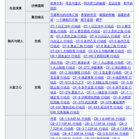
初来乍到
·
寻宝与援兵
·
阿尔萨兰的秘密
·
见证往昔
·
和平的
沙洲遗闻
生息演算
回归
可露希尔的任务汇报
·
希望的升空
·
家园的样貌
·
温暖的承
重启锚点
诺
·
一个拥抱可不够
·
那不是我
·
赠予
GT-1 日正当中 行动前
·
GT-1 日正当中 行动后
·
GT-2 察言
观色 行动前
·
GT-2 察言观色 行动后
·
GT-3 意外之旅 行动
前
·
GT-3 意外之旅 行动后
·
GT-4 污点证人 行动前
·
GT-4
骑兵与猎人
支线
污点证人 行动后
·
GT-5 各抒己见 行动前
·
GT-5 各抒己见
行动后
·
GT-6 黄金三角 行动前
·
GT-6 黄金三角 行动后
·
GT-EX-1 大地惊雷 行动后
·
GT-EX-3 与狼共舞 行动后
·
GT-
HX-1 碧血金沙 行动后
·
GT-HX-3 西部往事 行动后
演出开始
·
OF-ST1 摇滚起来
·
OF-1 火山制造 行动前
·
OF-
1 火山制造 行动后
·
OF-ST2 冲破藩篱
·
OF-2 演出继续 行
动前
·
OF-2 演出继续 行动后
·
OF-3 竞走赛 行动前
·
OF-3
竞走赛 行动后
·
OF-4 他是将军 行动前
·
OF-4 他是将军 行
动后
·
OF-ST3 压力之下
·
OF-5 别阻止我 行动前
·
OF-5 别
火蓝之心
支线
阻止我 行动后
·
OF-6 杀手女皇 行动前
·
OF-6 杀手女皇 行
动后
·
OF-ST4 爱某个人
·
OF-7 一锤定音 行动前
·
OF-7 一
锤定音 行动后
·
OF-8 汐斯塔狂想曲 行动前
·
OF-8 汐斯塔
狂想曲 行动后
·
OF-ST5 此生挚爱
·
OF-ST6 邂逅潮声
·
OF-EX1 预热活动 行动后
·
OF-EX3 采访环节 行动后
·
OF-
EX6 完美落幕 行动后
序章
·
CB-1 6:44P.M. 行动前
·
CB-1 6:44P.M. 行动后
·
CB-2 7:15P.M. 行动前
·
CB-2 7:15P.M. 行动后
·
CB-3
7:22P.M. 行动前
·
CB-3 7:22P.M. 行动后
·
CB-4 7:59P.M.
行动前
·
CB-4 7:59P.M. 行动后
·
CB-5 8:31P.M. 行动前
·
CB-5 8:31P.M. 行动后
·
CB-ST1 晚风轻拂
·
CB-6