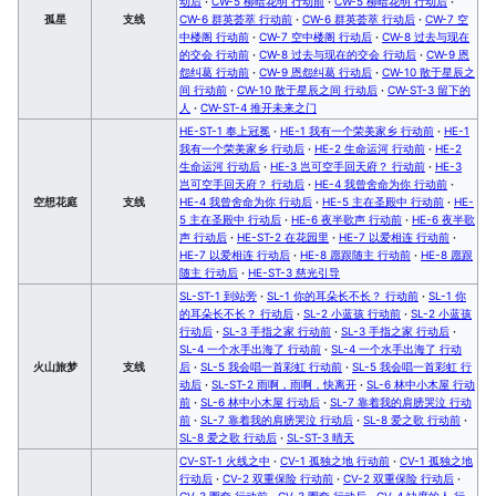
动后
·
CW-5 柳暗花明 行动前
·
CW-5 柳暗花明 行动后
·
孤星
支线
CW-6 群英荟萃 行动前
·
CW-6 群英荟萃 行动后
·
CW-7 空
中楼阁 行动前
·
CW-7 空中楼阁 行动后
·
CW-8 过去与现在
的交会 行动前
·
CW-8 过去与现在的交会 行动后
·
CW-9 恩
怨纠葛 行动前
·
CW-9 恩怨纠葛 行动后
·
CW-10 散于星辰之
间 行动前
·
CW-10 散于星辰之间 行动后
·
CW-ST-3 留下的
人
·
CW-ST-4 推开未来之门
HE-ST-1 奉上冠冕
·
HE-1 我有一个荣美家乡 行动前
·
HE-1
我有一个荣美家乡 行动后
·
HE-2 生命运河 行动前
·
HE-2
生命运河 行动后
·
HE-3 岂可空手回天府？ 行动前
·
HE-3
岂可空手回天府？ 行动后
·
HE-4 我曾舍命为你 行动前
·
空想花庭
支线
HE-4 我曾舍命为你 行动后
·
HE-5 主在圣殿中 行动前
·
HE-
5 主在圣殿中 行动后
·
HE-6 夜半歌声 行动前
·
HE-6 夜半歌
声 行动后
·
HE-ST-2 在花园里
·
HE-7 以爱相连 行动前
·
HE-7 以爱相连 行动后
·
HE-8 愿跟随主 行动前
·
HE-8 愿跟
随主 行动后
·
HE-ST-3 慈光引导
SL-ST-1 到站旁
·
SL-1 你的耳朵长不长？ 行动前
·
SL-1 你
的耳朵长不长？ 行动后
·
SL-2 小蓝孩 行动前
·
SL-2 小蓝孩
行动后
·
SL-3 手指之家 行动前
·
SL-3 手指之家 行动后
·
SL-4 一个水手出海了 行动前
·
SL-4 一个水手出海了 行动
火山旅梦
支线
后
·
SL-5 我会唱一首彩虹 行动前
·
SL-5 我会唱一首彩虹 行
动后
·
SL-ST-2 雨啊，雨啊，快离开
·
SL-6 林中小木屋 行动
前
·
SL-6 林中小木屋 行动后
·
SL-7 靠着我的肩膀哭泣 行动
前
·
SL-7 靠着我的肩膀哭泣 行动后
·
SL-8 爱之歌 行动前
·
SL-8 爱之歌 行动后
·
SL-ST-3 晴天
CV-ST-1 火线之中
·
CV-1 孤独之地 行动前
·
CV-1 孤独之地
行动后
·
CV-2 双重保险 行动前
·
CV-2 双重保险 行动后
·
CV-3 圈套 行动前
·
CV-3 圈套 行动后
·
CV-4 缺席的人 行