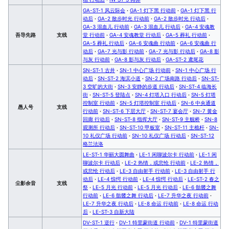
GA-ST-1 风云际会
·
GA-1 灯下黑 行动前
·
GA-1 灯下黑 行
动后
·
GA-2 散步时光 行动前
·
GA-2 散步时光 行动后
·
GA-3 混血儿 行动前
·
GA-3 混血儿 行动后
·
GA-4 安魂教
吾导先路
支线
堂 行动前
·
GA-4 安魂教堂 行动后
·
GA-5 葬礼 行动前
·
GA-5 葬礼 行动后
·
GA-6 安魂曲 行动前
·
GA-6 安魂曲 行
动后
·
GA-7 光与影 行动前
·
GA-7 光与影 行动后
·
GA-8 影
与灰 行动前
·
GA-8 影与灰 行动后
·
GA-ST-2 鸢尾花
SN-ST-1 古井
·
SN-1 中心广场 行动前
·
SN-1 中心广场 行
动后
·
SN-ST-2 海滨小道
·
SN-2 广场南路 行动后
·
SN-ST-
3 空旷的大街
·
SN-3 安静的步道 行动后
·
SN-ST-4 临海长
街
·
SN-ST-5 登陆点
·
SN-4 灯塔入口 行动后
·
SN-5 灯塔
控制室 行动前
·
SN-5 灯塔控制室 行动后
·
SN-6 中央通道
愚人号
支线
行动前
·
SN-ST-6 下层大厅
·
SN-ST-7 宴会厅
·
SN-7 黄金
回廊 行动后
·
SN-ST-8 指挥大厅
·
SN-ST-9 主舰桥
·
SN-8
观测所 行动后
·
SN-ST-10 甲板室
·
SN-ST-11 主桅杆
·
SN-
10 礼仪广场 行动前
·
SN-10 礼仪广场 行动后
·
SN-ST-12
格兰法洛
LE-ST-1 华丽大圆舞曲
·
LE-1 闲聊波尔卡 行动前
·
LE-1 闲
聊波尔卡 行动后
·
LE-2 热情，或悲怆 行动前
·
LE-2 热情，
或悲怆 行动后
·
LE-3 自由射手 行动前
·
LE-3 自由射手 行
动后
·
LE-4 惊愕 行动前
·
LE-4 惊愕 行动后
·
LE-ST-2 春之
尘影余音
支线
祭
·
LE-5 月光 行动前
·
LE-5 月光 行动后
·
LE-6 骷髅之舞
行动前
·
LE-6 骷髅之舞 行动后
·
LE-7 升华之夜 行动前
·
LE-7 升华之夜 行动后
·
LE-8 命运 行动前
·
LE-8 命运 行动
后
·
LE-ST-3 自新大陆
DV-ST-1 逆行
·
DV-1 特里蒙街道 行动前
·
DV-1 特里蒙街道