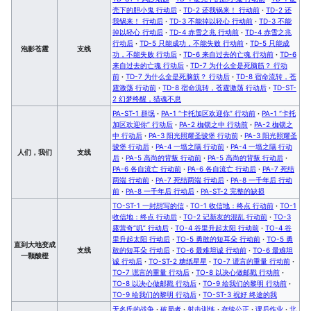
壳下的胆小鬼 行动后
·
TD-2 还我锅来！ 行动前
·
TD-2 还
我锅来！ 行动后
·
TD-3 不能掉以轻心 行动前
·
TD-3 不能
掉以轻心 行动后
·
TD-4 赤雪之兆 行动前
·
TD-4 赤雪之兆
行动后
·
TD-5 只能成功，不能失败 行动前
·
TD-5 只能成
泡影苍霆
支线
功，不能失败 行动后
·
TD-6 来自过去的亡魂 行动前
·
TD-6
来自过去的亡魂 行动后
·
TD-7 为什么全是死脑筋？ 行动
前
·
TD-7 为什么全是死脑筋？ 行动后
·
TD-8 宿命流转，苍
霆激荡 行动前
·
TD-8 宿命流转，苍霆激荡 行动后
·
TD-ST-
2 幻梦终醒，猎魂不息
PA-ST-1 群氓
·
PA-1 “卡托加区欢迎你” 行动前
·
PA-1 “卡托
加区欢迎你” 行动后
·
PA-2 枷锁之中 行动前
·
PA-2 枷锁之
中 行动后
·
PA-3 阳光照耀圣骏堡 行动前
·
PA-3 阳光照耀圣
骏堡 行动后
·
PA-4 一墙之隔 行动前
·
PA-4 一墙之隔 行动
人们，我们
支线
后
·
PA-5 高尚的背叛 行动前
·
PA-5 高尚的背叛 行动后
·
PA-6 各自流亡 行动前
·
PA-6 各自流亡 行动后
·
PA-7 死结
两端 行动前
·
PA-7 死结两端 行动后
·
PA-8 一千年后 行动
前
·
PA-8 一千年后 行动后
·
PA-ST-2 完整的缺损
TO-ST-1 一封想写的信
·
TO-1 收信地：终点 行动前
·
TO-1
收信地：终点 行动后
·
TO-2 记新友的混乱 行动前
·
TO-3
露营奇“叽” 行动后
·
TO-4 谷里升起太阳 行动前
·
TO-4 谷
里升起太阳 行动后
·
TO-5 勇敢的短耳朵 行动前
·
TO-5 勇
直到大地变成
支线
敢的短耳朵 行动后
·
TO-6 最难坦诚 行动前
·
TO-6 最难坦
一颗酸橙
诚 行动后
·
TO-ST-2 糖纸星星
·
TO-7 谎言的重量 行动前
·
TO-7 谎言的重量 行动后
·
TO-8 以决心做邮戳 行动前
·
TO-8 以决心做邮戳 行动后
·
TO-9 绘我们的黎明 行动前
·
TO-9 绘我们的黎明 行动后
·
TO-ST-3 祝好 终途的我
无名氏的战争
·
破局者
·
射击训练
·
存续公正
·
课后作业
·
北