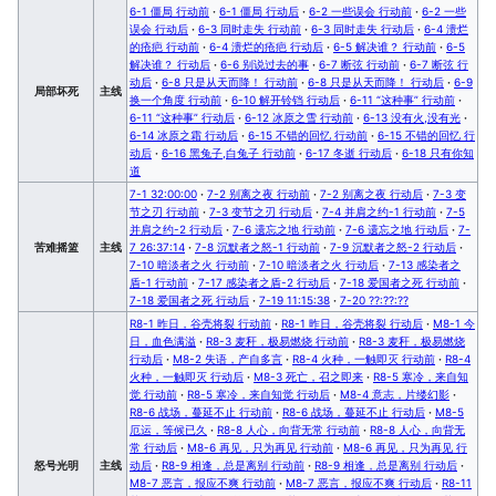
6-1 僵局 行动前
·
6-1 僵局 行动后
·
6-2 一些误会 行动前
·
6-2 一些
误会 行动后
·
6-3 同时走失 行动前
·
6-3 同时走失 行动后
·
6-4 溃烂
的疮疤 行动前
·
6-4 溃烂的疮疤 行动后
·
6-5 解决谁？ 行动前
·
6-5
解决谁？ 行动后
·
6-6 别说过去的事
·
6-7 断弦 行动前
·
6-7 断弦 行
动后
·
6-8 只是从天而降！ 行动前
·
6-8 只是从天而降！ 行动后
·
6-9
局部坏死
主线
换一个角度 行动前
·
6-10 解开铃铛 行动后
·
6-11 “这种事” 行动前
·
6-11 “这种事” 行动后
·
6-12 冰原之雪 行动前
·
6-13 没有火,没有光
·
6-14 冰原之霜 行动后
·
6-15 不错的回忆 行动前
·
6-15 不错的回忆 行
动后
·
6-16 黑兔子,白兔子 行动前
·
6-17 冬逝 行动后
·
6-18 只有你知
道
7-1 32:00:00
·
7-2 别离之夜 行动前
·
7-2 别离之夜 行动后
·
7-3 变
节之刃 行动前
·
7-3 变节之刃 行动后
·
7-4 并肩之约-1 行动前
·
7-5
并肩之约-2 行动后
·
7-6 遗忘之地 行动前
·
7-6 遗忘之地 行动后
·
7-
苦难摇篮
主线
7 26:37:14
·
7-8 沉默者之怒-1 行动前
·
7-9 沉默者之怒-2 行动后
·
7-10 暗淡者之火 行动前
·
7-10 暗淡者之火 行动后
·
7-13 感染者之
盾-1 行动前
·
7-17 感染者之盾-2 行动后
·
7-18 爱国者之死 行动前
·
7-18 爱国者之死 行动后
·
7-19 11:15:38
·
7-20 ??:??:??
R8-1 昨日，谷壳将裂 行动前
·
R8-1 昨日，谷壳将裂 行动后
·
M8-1 今
日，血色满溢
·
R8-3 麦秆，极易燃烧 行动前
·
R8-3 麦秆，极易燃烧
行动后
·
M8-2 失语，产自多言
·
R8-4 火种，一触即灭 行动前
·
R8-4
火种，一触即灭 行动后
·
M8-3 死亡，召之即来
·
R8-5 寒冷，来自知
觉 行动前
·
R8-5 寒冷，来自知觉 行动后
·
M8-4 意志，片缕幻影
·
R8-6 战场，蔓延不止 行动前
·
R8-6 战场，蔓延不止 行动后
·
M8-5
厄运，等候已久
·
R8-8 人心，向背无常 行动前
·
R8-8 人心，向背无
常 行动后
·
M8-6 再见，只为再见 行动前
·
M8-6 再见，只为再见 行
怒号光明
主线
动后
·
R8-9 相逢，总是离别 行动前
·
R8-9 相逢，总是离别 行动后
·
M8-7 恶言，报应不爽 行动前
·
M8-7 恶言，报应不爽 行动后
·
R8-11