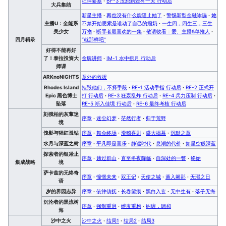
狂弹要塞
·
BF-3 没想到还有一关 行动后
大兵集结
新星主播
·
再也没有什么能阻止她了
·
警惕新型金融诈骗
·
她
主播U：全能系
不禁开始思索是谁动了自己的瘤奶
·
一生四，四生三，三生
美少女
万物
·
断罪者最喜欢的一集
·
敬请收看：爱、主播&单推人
·
四月辑录
“就那样吧”
好得不能再好
了！泰拉投资大
金牌讲师
·
IM-1 水中捞月 行动后
师课
ARKnoNIGHTS
意外的救援
Rhodes Island
摧毁他们，不择手段
·
RE-1 活动手指 行动后
·
RE-2 正式开
Epic 黑色博士
打 行动后
·
RE-3 狂轰乱炸 行动后
·
RE-4 兵力压制 行动后
·
坠落
RE-5 渐入佳境 行动后
·
RE-6 最终考核 行动后
刻俄柏的灰蕈迷
序章
·
迷尘幻梦
·
茫然行者
·
归于荒野
境
傀影与猩红孤钻
序章
·
舞会终场
·
滑稽喜剧
·
盛大揭幕
·
沉默之章
水月与深蓝之树
序章
·
平凡即是喜乐
·
静谧时代
·
息潮的代价
·
如星空般深蓝
探索者的银凇止
序章
·
越过群山
·
直至冬夜降临
·
自深处的一瞥
·
终始
集成战略
境
萨卡兹的无终奇
序章
·
憧憬未来
·
双王记
·
天使之城
·
遁入阇那
·
无瑕之日
语
岁的界园志异
序章
·
依律镇抚
·
长卷留痕
·
黑白入玄
·
无中生有
·
落子无悔
沉沦者的黑流树
序章
·
强制重启
·
维度重构
·
纠缠，调和
海
沙中之火
沙中之火
·
结局1
·
结局2
·
结局3