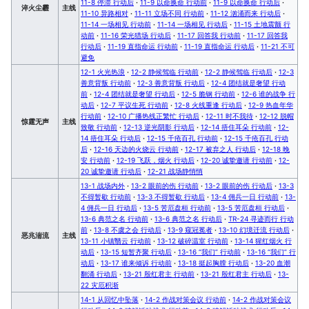
11-8 停滞 行动后
·
11-9 以命换命 行动前
·
11-9 以命换命 行动后
·
淬火尘霾
主线
11-10 异路相对
·
11-11 立场不同 行动前
·
11-12 汹涌而来 行动后
·
11-14 一场相见 行动前
·
11-14 一场相见 行动后
·
11-15 土地震颤 行
动前
·
11-16 荣光猎场 行动后
·
11-17 回答我 行动前
·
11-17 回答我
行动后
·
11-19 直指命运 行动前
·
11-19 直指命运 行动后
·
11-21 不可
避免
12-1 火光热浪
·
12-2 静候驾临 行动前
·
12-2 静候驾临 行动后
·
12-3
善意背叛 行动前
·
12-3 善意背叛 行动后
·
12-4 团结就是奢望 行动
前
·
12-4 团结就是奢望 行动后
·
12-5 脆钢 行动前
·
12-6 谁的战争 行
动后
·
12-7 平议生死 行动前
·
12-8 火线重逢 行动后
·
12-9 热血年华
行动前
·
12-10 广播热线正繁忙 行动后
·
12-11 时不我待
·
12-12 脱帽
惊霆无声
主线
致敬 行动前
·
12-13 逆光阴影 行动后
·
12-14 捂住耳朵 行动前
·
12-
14 捂住耳朵 行动后
·
12-15 千疮百孔 行动前
·
12-15 千疮百孔 行动
后
·
12-16 天边的火烧云 行动前
·
12-17 被弃之人 行动后
·
12-18 晚
安 行动前
·
12-19 飞跃，烟火 行动后
·
12-20 诚挚邀请 行动前
·
12-
20 诚挚邀请 行动后
·
12-21 战场静悄悄
13-1 战场内外
·
13-2 眼前的伤 行动前
·
13-2 眼前的伤 行动后
·
13-3
不得暂歇 行动前
·
13-3 不得暂歇 行动后
·
13-4 佣兵一日 行动前
·
13-
4 佣兵一日 行动后
·
13-5 苦厄盘桓 行动前
·
13-5 苦厄盘桓 行动后
·
13-6 典范之名 行动前
·
13-6 典范之名 行动后
·
TR-24 寻迹而行 行动
前
·
13-8 不虞之会 行动后
·
13-9 窥冠冕者
·
13-10 幻境迁流 行动后
·
恶兆湍流
主线
13-11 小镇翳云 行动前
·
13-12 破碎温室 行动前
·
13-14 猩红烟火 行
动后
·
13-15 短暂齐聚 行动后
·
13-16 “我们” 行动前
·
13-16 “我们” 行
动后
·
13-17 谁来倾诉 行动前
·
13-18 挺起胸膛 行动后
·
13-20 血潮
翻涌 行动后
·
13-21 殷红君主 行动前
·
13-21 殷红君主 行动后
·
13-
22 灾厄积渐
14-1 从回忆中坠落
·
14-2 作战对策会议 行动前
·
14-2 作战对策会议