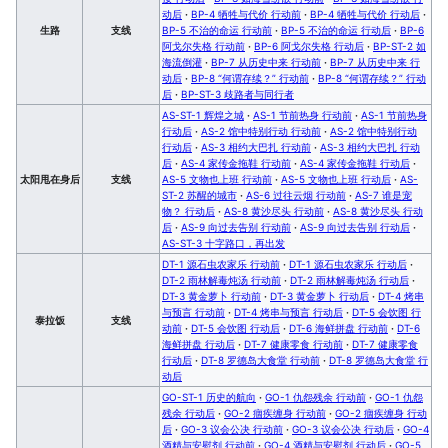
动后
·
BP-4 牺牲与代价 行动前
·
BP-4 牺牲与代价 行动后
·
生路
支线
BP-5 不治的命运 行动前
·
BP-5 不治的命运 行动后
·
BP-6
阿戈尔失格 行动前
·
BP-6 阿戈尔失格 行动后
·
BP-ST-2 如
海流倒灌
·
BP-7 从历史中来 行动前
·
BP-7 从历史中来 行
动后
·
BP-8 “何谓存续？” 行动前
·
BP-8 “何谓存续？” 行动
后
·
BP-ST-3 歧路者与同行者
AS-ST-1 辉煌之城
·
AS-1 节前热身 行动前
·
AS-1 节前热身
行动后
·
AS-2 馆中特别行动 行动前
·
AS-2 馆中特别行动
行动后
·
AS-3 相约大巴扎 行动前
·
AS-3 相约大巴扎 行动
后
·
AS-4 家传金拖鞋 行动前
·
AS-4 家传金拖鞋 行动后
·
太阳甩在身后
支线
AS-5 文物也上班 行动前
·
AS-5 文物也上班 行动后
·
AS-
ST-2 苏醒的城市
·
AS-6 过往云烟 行动前
·
AS-7 谁是宠
物？ 行动后
·
AS-8 黄沙尽头 行动前
·
AS-8 黄沙尽头 行动
后
·
AS-9 向过去告别 行动前
·
AS-9 向过去告别 行动后
·
AS-ST-3 十字路口，再出发
DT-1 源石虫农家乐 行动前
·
DT-1 源石虫农家乐 行动后
·
DT-2 雨林解毒炖汤 行动前
·
DT-2 雨林解毒炖汤 行动后
·
DT-3 黄金萝卜 行动前
·
DT-3 黄金萝卜 行动后
·
DT-4 烤串
与预言 行动前
·
DT-4 烤串与预言 行动后
·
DT-5 会饮图 行
泰拉饭
支线
动前
·
DT-5 会饮图 行动后
·
DT-6 海鲜拼盘 行动前
·
DT-6
海鲜拼盘 行动后
·
DT-7 健康零食 行动前
·
DT-7 健康零食
行动后
·
DT-8 罗德岛大食堂 行动前
·
DT-8 罗德岛大食堂 行
动后
GO-ST-1 历史的航向
·
GO-1 仇怨残余 行动前
·
GO-1 仇怨
残余 行动后
·
GO-2 痼疾缠身 行动前
·
GO-2 痼疾缠身 行动
后
·
GO-3 议会公决 行动前
·
GO-3 议会公决 行动后
·
GO-4
酒精与安慰剂 行动前
·
GO-4 酒精与安慰剂 行动后
·
GO-5