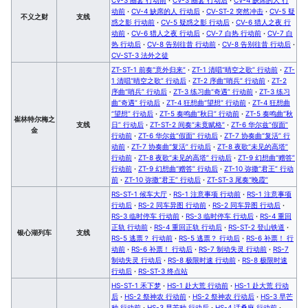
动前
·
CV-4 缺席的人 行动后
·
CV-ST-2 突然冲击
·
CV-5 疑
不义之财
支线
惑之影 行动前
·
CV-5 疑惑之影 行动后
·
CV-6 猎人之夜 行
动前
·
CV-6 猎人之夜 行动后
·
CV-7 白热 行动前
·
CV-7 白
热 行动后
·
CV-8 告别往昔 行动前
·
CV-8 告别往昔 行动后
·
CV-ST-3 法外之徒
ZT-ST-1 前奏“意外归来”
·
ZT-1 清唱“晴空之歌” 行动前
·
ZT-
1 清唱“晴空之歌” 行动后
·
ZT-2 序曲“哨兵” 行动前
·
ZT-2
序曲“哨兵” 行动后
·
ZT-3 练习曲“奇遇” 行动前
·
ZT-3 练习
曲“奇遇” 行动后
·
ZT-4 狂想曲“望想” 行动前
·
ZT-4 狂想曲
“望想” 行动后
·
ZT-5 奏鸣曲“秋日” 行动前
·
ZT-5 奏鸣曲“秋
崔林特尔梅之
支线
日” 行动后
·
ZT-ST-2 间奏“未竟赋格”
·
ZT-6 华尔兹“假面”
金
行动前
·
ZT-6 华尔兹“假面” 行动后
·
ZT-7 协奏曲“复活” 行
动前
·
ZT-7 协奏曲“复活” 行动后
·
ZT-8 夜歌“未见的高塔”
行动前
·
ZT-8 夜歌“未见的高塔” 行动后
·
ZT-9 幻想曲“赠答”
行动前
·
ZT-9 幻想曲“赠答” 行动后
·
ZT-10 弥撒“君王” 行动
前
·
ZT-10 弥撒“君王” 行动后
·
ZT-ST-3 尾奏“晚霞”
RS-ST-1 候车大厅
·
RS-1 注意事项 行动前
·
RS-1 注意事项
行动后
·
RS-2 同车异图 行动前
·
RS-2 同车异图 行动后
·
RS-3 临时停车 行动前
·
RS-3 临时停车 行动后
·
RS-4 重回
正轨 行动前
·
RS-4 重回正轨 行动后
·
RS-ST-2 登山铁道
·
银心湖列车
支线
RS-5 逃票？ 行动前
·
RS-5 逃票？ 行动后
·
RS-6 补票！ 行
动前
·
RS-6 补票！ 行动后
·
RS-7 制动失灵 行动前
·
RS-7
制动失灵 行动后
·
RS-8 极限时速 行动前
·
RS-8 极限时速
行动后
·
RS-ST-3 终点站
HS-ST-1 禾下梦
·
HS-1 赴大荒 行动前
·
HS-1 赴大荒 行动
后
·
HS-2 祭神农 行动前
·
HS-2 祭神农 行动后
·
HS-3 早芒
种 行动前
·
HS-3 早芒种 行动后
·
HS-4 话桑麻 行动前
·