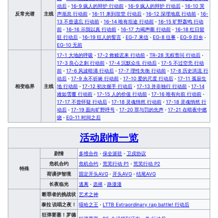
动后
·
16-9 疯人的辩护 行动前
·
16-9 疯人的辩护 行动后
·
16-10 哭
反常光谱
主线
声渐息 行动前
·
16-11 来到坟茔 行动后
·
16-12 深埋地底 行动前
·
16-
13 不曾遗忘 行动前
·
16-14 唯有坦途 行动前
·
16-15 旷野轰鸣 行动
前
·
16-16 示我以真 行动前
·
16-17 力竭声嘶 行动前
·
16-18 红日留
驻 行动后
·
16-19 狂人的誓言
·
EG-7 来信
·
EG-8 往事
·
EG-9 归乡
·
EG-10 无前
17-1 大地的呼吸
·
17-2 救赎迟来 行动前
·
TR-28 无权责问 行动后
·
17-3 良心之刺 行动前
·
17-4 沉默众生 行动后
·
17-5 不过空壳 行动
前
·
17-6 风波暗涌 行动后
·
17-7 理性失衡 行动前
·
17-8 历史洪流 行
动后
·
17-9 永不祈祷 行动前
·
17-10 爱的尺度 行动后
·
17-11 孤寂生
相变临界
主线
地 行动前
·
17-12 初次握手 行动后
·
17-13 并非独行 行动前
·
17-14
难如雪覆 行动前
·
17-15 人的价值 行动前
·
17-16 唯有向前 行动前
·
17-17 不曾怀疑 行动后
·
17-18 灵魂悄然 行动前
·
17-18 灵魂悄然 行
动后
·
17-19 面向旷野呼号
·
17-20 罪与罚的先声
·
17-21 在暗夜中燃
烧
·
EG-11 时间之后
活动剧情一览
剧情
多维合作
·
保全派驻
·
卫戍协议
危机合约
危机合约
·
荒芜行动 P1
·
荒芜行动 P2
特殊
荷谟伊智境
固定开头AVG
·
开头AVG
·
结尾AVG
长夜临光
逃离
·
选择
·
路漫漫
断罪者的挑战状
艺术之神
泰拉 说唱之夜！
嘻哈之王
·
LTTB Extraordinary rap battle! 行动后
狂弹要塞！罗德