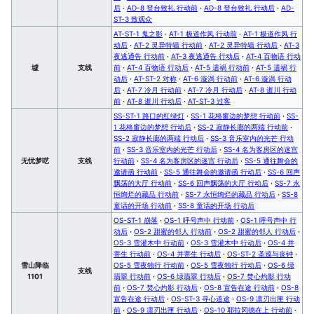
后
·
AD-8 登台致礼 行动前
·
AD-8 登台致礼 行动后
·
AD-
ST-3 致观众
AT-ST-1 鬼之影
·
AT-1 极道作风 行动前
·
AT-1 极道作风 行
动后
·
AT-2 灵异特辑 行动前
·
AT-2 灵异特辑 行动后
·
AT-3
夜逃通告 行动前
·
AT-3 夜逃通告 行动后
·
AT-4 百物语 行动
墟
支线
前
·
AT-4 百物语 行动后
·
AT-5 遗祸 行动前
·
AT-5 遗祸 行
动后
·
AT-ST-2 对称
·
AT-6 漩涡 行动前
·
AT-6 漩涡 行动
后
·
AT-7 冷月 行动前
·
AT-7 冷月 行动后
·
AT-8 逝川 行动
前
·
AT-8 逝川 行动后
·
AT-ST-3 过客
SS-ST-1 路口的红绿灯
·
SS-1 花格窗边的梦想 行动前
·
SS-
1 花格窗边的梦想 行动后
·
SS-2 寂静长廊的两端 行动前
·
SS-2 寂静长廊的两端 行动后
·
SS-3 音乐室内的光芒 行动
前
·
SS-3 音乐室内的光芒 行动后
·
SS-4 名为客房区的迷宫
无忧梦呓
支线
行动前
·
SS-4 名为客房区的迷宫 行动后
·
SS-5 通往舞会的
邀请函 行动前
·
SS-5 通往舞会的邀请函 行动后
·
SS-6 回声
飘荡的大厅 行动前
·
SS-6 回声飘荡的大厅 行动后
·
SS-7 永
恒绚烂的藏品 行动前
·
SS-7 永恒绚烂的藏品 行动后
·
SS-8
童话的开场 行动前
·
SS-8 童话的开场 行动后
OS-ST-1 崩落
·
OS-1 呼号声中 行动前
·
OS-1 呼号声中 行
动后
·
OS-2 甜蜜的邻人 行动前
·
OS-2 甜蜜的邻人 行动后
·
OS-3 雪灌木中 行动前
·
OS-3 雪灌木中 行动后
·
OS-4 并
蒂生 行动前
·
OS-4 并蒂生 行动后
·
OS-ST-2 圣巡与丧钟
·
雪山降临
OS-5 雪夜独行 行动前
·
OS-5 雪夜独行 行动后
·
OS-6 绿
支线
1101
翡翠 行动前
·
OS-6 绿翡翠 行动后
·
OS-7 焚心灼影 行动
前
·
OS-7 焚心灼影 行动后
·
OS-8 宣告在途 行动前
·
OS-8
宣告在途 行动后
·
OS-ST-3 寻心道途
·
OS-9 凛刃出匣 行动
前
·
OS-9 凛刃出匣 行动后
·
OS-10 耶拉冈德在上 行动前
·