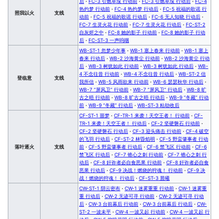
后
·
FC-3 引燃草垛 行动前
·
FC-3 引燃草垛 行动后
·
FC-4
热灼梦 行动前
·
FC-4 热灼梦 行动后
·
FC-5 祝福的歌谣 行
照我以火
支线
动前
·
FC-5 祝福的歌谣 行动后
·
FC-6 无人知晓 行动后
·
FC-7 生灵火花 行动前
·
FC-7 生灵火花 行动后
·
FC-ST-2
自灰烬之中
·
FC-8 她的影子 行动前
·
FC-8 她的影子 行动
后
·
FC-ST-3 一声呜咽
WB-ST-1 忽梦少年事
·
WB-1 塞上春来 行动前
·
WB-1 塞上
春来 行动后
·
WB-2 沙海黄尘 行动前
·
WB-2 沙海黄尘 行动
后
·
WB-3 树犹如此 行动前
·
WB-3 树犹如此 行动后
·
WB-
4 不念往昔 行动前
·
WB-4 不念往昔 行动后
·
WB-ST-2 信
登临意
支线
我所信
·
WB-5 风雨欲来 行动前
·
WB-6 瑟瑟秋华 行动后
·
WB-7 “屏风卫” 行动前
·
WB-7 “屏风卫” 行动后
·
WB-8 旷
古之晤 行动前
·
WB-8 旷古之晤 行动后
·
WB-9 “冬藏” 行动
前
·
WB-9 “冬藏” 行动后
·
WB-ST-3 粘劫收后
CF-ST-1 噩梦
·
CF-TR-1 来袭！天空王者！ 行动前
·
CF-
TR-1 来袭！天空王者！ 行动后
·
CF-2 坚硬磐石 行动前
·
CF-2 坚硬磐石 行动后
·
CF-3 迎头痛击 行动前
·
CF-4 破空
的飞羽 行动后
·
CF-ST-2 林昏焰明
·
CF-5 野蛮肇事者 行动
落叶逐火
支线
前
·
CF-5 野蛮肇事者 行动后
·
CF-6 禁飞区 行动前
·
CF-6
禁飞区 行动后
·
CF-7 锥心之刺 行动前
·
CF-7 锥心之刺 行
动后
·
CF-8 奸诈者必自食恶果 行动前
·
CF-8 奸诈者必自食
恶果 行动后
·
CF-9 决战！燃烧的狩魂！ 行动前
·
CF-9 决
战！燃烧的狩魂！ 行动后
·
CF-ST-3 晨曦
CW-ST-1 阴云密布
·
CW-1 迷雾重重 行动前
·
CW-1 迷雾重
重 行动后
·
CW-2 无迹可寻 行动前
·
CW-2 无迹可寻 行动
后
·
CW-3 台前幕后 行动前
·
CW-3 台前幕后 行动后
·
CW-
ST-2 一波未平
·
CW-4 一波又起 行动前
·
CW-4 一波又起 行