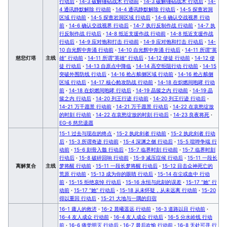
行动后
·
14-3 破解锤砧战术 行动前
·
14-3 破解锤砧战术 行动后
·
14-
4 通讯静默解除 行动前
·
14-4 通讯静默解除 行动后
·
14-5 探查岩洞
区域 行动前
·
14-5 探查岩洞区域 行动后
·
14-6 确认交战视界 行动
前
·
14-6 确认交战视界 行动后
·
14-7 执行反制作战 行动前
·
14-7 执
行反制作战 行动后
·
14-8 抵近支援作战 行动前
·
14-8 抵近支援作战
行动后
·
14-9 应对饱和打击 行动前
·
14-9 应对饱和打击 行动后
·
14-
10 自光辉中奔涌 行动前
·
14-10 自光辉中奔涌 行动后
·
14-11 所谓“英
慈悲灯塔
主线
雄” 行动前
·
14-11 所谓“英雄” 行动后
·
14-12 使徒 行动前
·
14-12 使
徒 行动后
·
14-13 自原点中降临
·
14-14 高空拒阻行动 行动前
·
14-15
突破外围防线 行动后
·
14-16 抢占舷侧区域 行动前
·
14-16 抢占舷侧
区域 行动后
·
14-17 核心舱攻防战 行动前
·
14-18 在炽燃间咆哮 行动
前
·
14-18 在炽燃间咆哮 行动后
·
14-19 晶簇之内 行动前
·
14-19 晶
簇之内 行动后
·
14-20 列王行迹 行动前
·
14-20 列王行迹 行动后
·
14-21 万千愿景 行动前
·
14-21 万千愿景 行动后
·
14-22 在哀愁绽放
的时刻 行动前
·
14-22 在哀愁绽放的时刻 行动后
·
14-23 良夜将死
·
EG-6 慈悲遗愿
15-1 过去与现在的终点
·
15-2 执此剑者 行动前
·
15-2 执此剑者 行动
后
·
15-3 所谓奇迹 行动前
·
15-4 深渊之侧 行动后
·
15-5 喧哗争端 行
动前
·
15-6 刻骨入髓 行动后
·
15-7 临界时刻 行动前
·
15-7 临界时刻
行动后
·
15-8 破碎回响 行动前
·
15-9 减压症候 行动后
·
15-11 一段长
离解复合
主线
梦将醒 行动前
·
15-11 一段长梦将醒 行动后
·
15-12 目击众神死亡的
荒原 行动前
·
15-13 成为你的眼睛 行动后
·
15-14 在尘或血中 行动
前
·
15-15 拒绝哀悼 行动后
·
15-16 永恒与此刻的误差
·
15-17 “她” 行
动前
·
15-17 “她” 行动后
·
15-18 从未怀疑，从未远离 行动前
·
15-20
得以重回 行动后
·
15-21 大地与一隅的归宿
16-1 庸人的救济
·
16-2 晨曦遥远 行动前
·
16-3 道路以目 行动前
·
16-4 友人成众 行动前
·
16-4 友人成众 行动后
·
16-5 分水岭线 行动
前
·
16-6 痛觉明灭 行动后
·
16-7 最后欢愉 行动前
·
16-8 无处可寻 行