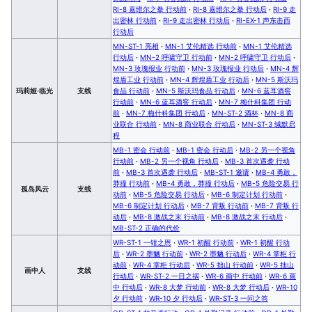
RI-8 嘉维尔之拳 行动前
·
RI-8 嘉维尔之拳 行动后
·
RI-9 走
出密林 行动前
·
RI-9 走出密林 行动后
·
RI-EX-1 声东击西
行动后
MN-ST-1 亮相
·
MN-1 艾伦精选 行动前
·
MN-1 艾伦精选
行动后
·
MN-2 呼啸守卫 行动前
·
MN-2 呼啸守卫 行动后
·
MN-3 玫瑰报业 行动前
·
MN-3 玫瑰报业 行动后
·
MN-4 辉
煌盾工业 行动前
·
MN-4 辉煌盾工业 行动后
·
MN-5 斯沃玛
玛莉娅·临光
支线
食品 行动前
·
MN-5 斯沃玛食品 行动后
·
MN-6 蓝耳酒窖
行动前
·
MN-6 蓝耳酒窖 行动后
·
MN-7 梅什科集团 行动
前
·
MN-7 梅什科集团 行动后
·
MN-ST-2 酒杯
·
MN-8 商
业联合 行动前
·
MN-8 商业联合 行动后
·
MN-ST-3 缄默启
程
MB-1 密会 行动前
·
MB-1 密会 行动后
·
MB-2 另一个视角
行动前
·
MB-2 另一个视角 行动后
·
MB-3 首次遇袭 行动
前
·
MB-3 首次遇袭 行动后
·
MB-ST-1 邀请
·
MB-4 勇敢，
莽撞 行动前
·
MB-4 勇敢，莽撞 行动后
·
MB-5 危险交易 行
孤岛风云
支线
动前
·
MB-5 危险交易 行动后
·
MB-6 制定计划 行动前
·
MB-6 制定计划 行动后
·
MB-7 背叛 行动前
·
MB-7 背叛 行
动后
·
MB-8 激战之末 行动前
·
MB-8 激战之末 行动后
·
MB-ST-2 正确的代价
WR-ST-1 一钳之恩
·
WR-1 初醒 行动前
·
WR-1 初醒 行动
后
·
WR-2 墨魉 行动前
·
WR-2 墨魉 行动后
·
WR-4 掌柜 行
动前
·
WR-4 掌柜 行动后
·
WR-5 拙山 行动前
·
WR-5 拙山
画中人
支线
行动后
·
WR-ST-2 一日之祸
·
WR-6 画中 行动前
·
WR-6 画
中 行动后
·
WR-8 大梦 行动前
·
WR-8 大梦 行动后
·
WR-10
夕 行动前
·
WR-10 夕 行动后
·
WR-ST-3 一问之答