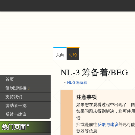
页面
讨论
NL-3 筹备着/BEG
首页
<
NL-3 筹备着
复制短链接
跳
跳
注意事项
支持我们
转
转
如果您在观看过程中出现了：
赞助者一览
到
到
如果问题未得到解决，您可
使
导
搜
反馈与建议
馈
航
索
抑或是
前往
反馈与建议
并尽可
热门页面
览器等信息