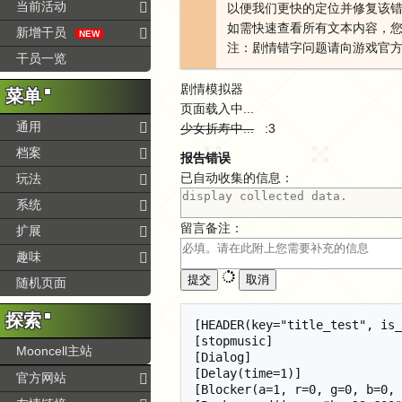
当前活动
以便我们更快的定位并修复该
如需快速查看所有文本内容，您
新增干员
NEW
注：剧情错字问题请向游戏官
干员一览
剧情模拟器
菜单
页面载入中...
通用
少女折寿中...
:3
档案
报告错误
已自动收集的信息：
玩法
系统
留言备注：
扩展
趣味
提交
取消
随机页面
探索
[HEADER(key="title_test", is_skippable=true, fit_mode="BLACK_MASK")] 卡西米尔2 3-1
[stopmusic]
[Dialog]
[Delay(time=1)]
[Blocker(a=1, r=0, g=0, b=0, fadetime=1, block=true)]
[Background(image="bg_23_G03",screenadapt="coverall")]
[Blocker(a=0, r=0, g=0, b=0, fadetime=1, block=true)]
[playMusic(intro="$darkness01_intro", key="$darkness01_loop", volume=0.4)]
[Character(name="avg_npc_211_1#5",fadetime=1,block=true)]
[delay(time=1)]
[name="发言人马克维茨"]  ......
[Character(name="avg_npc_211_1#5", name2="avg_npc_212_1", focus=2)]
[name="发言人麦基"]  我听说，你向国民院检举了奥尔默·英格拉？
[Character(name="avg_npc_211_1#6", name2="avg_npc_212_1", focus=1)]
[name="发言人马克维茨"]  ......是的。
[name="发言人马克维茨"]  在特锦赛上闹出人命，如果这还不用受到制裁，那法律究竟......
[Character(name="avg_npc_211_1#6", name2="avg_npc_212_1#2", focus=2)]
[name="发言人麦基"]  我们都很清楚国民院的行事作风，马克维茨兄。你过去创业的时候，和他们打交道还少吗？
[Character(name="avg_npc_211_1#6", name2="avg_npc_212_1", focus=2)]
[name="发言人麦基"]  别纠结太久了，稍后你得去一趟感染者收容治疗地区，安排一下那里的几个医疗企业与骑士协会的对接。
[name="发言人麦基"]  往好处想，这份工作也是在救人，不是吗？
[Character(name="avg_npc_211_1#5", name2="avg_npc_212_1", focus=1)]
[name="发言人马克维茨"]  ......
[Character(name="avg_npc_211_1#5", name2="avg_npc_212_1", focus=2)]
[name="发言人麦基"]  别太累......你这样会累垮自己的，我先去开会了。
[dialog]
[PlaySound(key="$d_gen_walk_n", volume=0.6)]
[characteraction(name="right", type="move", xpos=300, fadetime=2,block=false)]
[character(name="avg_npc_211_1",name2="char_empty",fadetime=0.5)]
[delay(time=2)]
[Character(name="avg_npc_211_1#7")]
[name="发言人马克维茨"]  ......唉。
[dialog]
[PlaySound(key="$phone",volume=0.6)]
[CameraShake(duration=1, xstrength=5, ystrength=3, vibrato=30, randomness=90, fadeout=true, block=true)]
[Character(name="avg_npc_211_1#3")]
[name="发言人马克维茨"]  ......！
[PlaySound(key="$d_gen_transmissionget",volume=0.6)]
[delay(time=0.5)]
[Character(name="avg_npc_211_1#5")]
[name="发言人马克维茨"]  喂，您好......
[Character(name="avg_npc_211_1#5", focus=-1)]
[name="电话那头的声音"]  发言人马克维茨阁下，您好。
[name="电话那头的声音"]  我是国民院副审官，我们收到了发言人的诉讼。
[Character(name="avg_npc_211_1#3")]
[name="发言人马克维茨"]  啊......
[Character(name="avg_npc_211_1#4")]
[name="发言人马克维茨"]  ......你们打算怎么处理？
[Character(name="avg_npc_211_1#4", focus=-1)]
[name="电话那头的声音"]  检举不符合联合会规定的骑士，是发言人的义务，正因如此，您对于锈铜骑士的一些......意见，我们也会优先考虑。
[name="电话那头的声音"]  但关于锈铜骑士奥尔默·英格拉，事情有一些复杂。
[name="电话那头的声音"]  您应该知道，不久前，英格拉的保释申请刚刚得到国民院的批准，现在再对他进行审判，恐怕有损国民院的权威......
[name="电话那头的声音"]  当然了......发言人的诉求就是董事会的诉求，我们只能这么理解，我们不会拒绝您。
[Character(name="avg_npc_211_1#8")]
[name="发言人马克维茨"]  ......所以才有了这通电话，我明白，国民院的条件是？
[Character(name="avg_npc_211_1#8", focus=-1)]
[name="电话那头的声音"]  哦......条件？您可别这么说，我希望您理解成这是工作上的沟通。
[name="电话那头的声音"]  恰尔内先生遭到了流程之外的流放，这件事出乎许多人预料。即使是我们，也不认为恰尔内先生的失误有如此糟糕。
[name="电话那头的声音"]  但无论如何，事情已经发生。恰尔内离开了大骑士领，失去了发言人的地位。
[name="电话那头的声音"]  但是也因为这次流放的突然，我们没能配合各方，做好善后工作。
[Character(name="avg_npc_211_1#8")]
[name="发言人马克维茨"]  ......你......
[Character(name="avg_npc_211_1#8", focus=-1)]
[name="电话那头的声音"]  玫瑰新闻联合报业为锈铜骑士支付的献金，正是通过恰尔内先生之手。
[name="电话那头的声音"]  恰尔内先生知道太多事情了......马克维茨先生，您明白吗？
[Dialog]
[Character]
[Blocker(a=1, r=0, g=0, b=0, fadetime=1, block=true)]
[Background(image="bg_black",screenadapt="coverall")]
[Blocker(a=0, r=0, g=0, b=0, fadetime=0.6, block=true)]
[Blocker(a=0, r=0, g=0, b=0, fadetime=0, block=true)]
[Blocker(a=0.6, r=0, g=0, b=0, fadetime=0.5, block=true)]
[Subtitle(text="我能听到自己的心跳。", x=300, y=370, alignment="center", size=24, delay=0.04, width=700)]
[subtitle]
[Blocker(a=0, r=0, g=0, b=0, fadetime=0.5, block=true)]
[delay(time=1)]
[Dialog]
[Blocker(a=1, r=0, g=0, b=0, fadetime=0.6, block=true)]
[Background(image="bg_23_G03",screenadapt="coverall")]
[Blocker(a=0, r=0, g=0, b=0, fadetime=0.6, 
Mooncell主站
官方网站