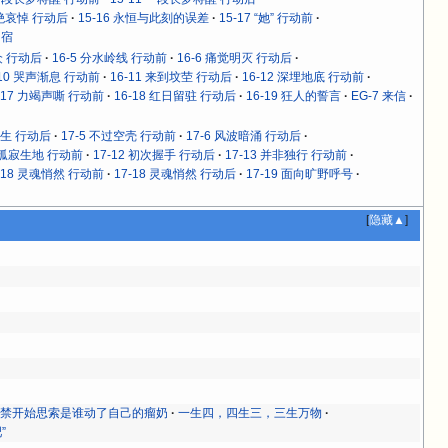
拒绝哀悼 行动后
15-16 永恒与此刻的误差
15-17 “她” 行动前
归宿
众 行动后
16-5 分水岭线 行动前
16-6 痛觉明灭 行动后
-10 哭声渐息 行动前
16-11 来到坟茔 行动后
16-12 深埋地底 行动前
-17 力竭声嘶 行动前
16-18 红日留驻 行动后
16-19 狂人的誓言
EG-7 来信
众生 行动后
17-5 不过空壳 行动前
17-6 风波暗涌 行动后
1 孤寂生地 行动前
17-12 初次握手 行动后
17-13 并非独行 行动前
-18 灵魂悄然 行动前
17-18 灵魂悄然 行动后
17-19 面向旷野呼号
[
隐藏▲
]
不禁开始思索是谁动了自己的瘤奶
一生四，四生三，三生万物
”