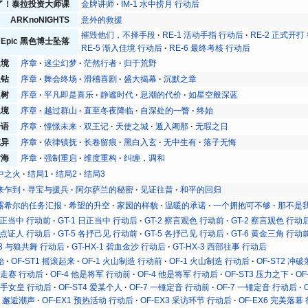
了！泰拉投资大师课
金牌讲师
IM-1 水中捞月 行动后
ARKnoNIGHTS
意外的救援
摧毁他们，不择手段
RE-1 活动手指 行动后
RE-2 正式开打
nd Epic 黑色博士坠落
RE-5 渐入佳境 行动后
RE-6 最终考核 行动后
迷境
序章
迷尘幻梦
茫然行者
归于荒野
孤钻
序章
舞会终场
滑稽喜剧
盛大揭幕
沉默之章
之树
序章
平凡即是喜乐
静谧时代
息潮的代价
如星空般深蓝
止境
序章
越过群山
直至冬夜降临
自深处的一瞥
终始
奇语
序章
憧憬未来
双王记
天使之城
遁入阇那
无瑕之日
志异
序章
依律镇抚
长卷留痕
黑白入玄
无中生有
落子无悔
树海
序章
强制重启
维度重构
纠缠，调和
中之火
结局1
结局2
结局3
来乍到
寻宝与援兵
阿尔萨兰的秘密
见证往昔
和平的回归
露希尔的任务汇报
希望的升空
家园的样貌
温暖的承诺
一个拥抱可不够
那不是
 日正当中 行动前
GT-1 日正当中 行动后
GT-2 察言观色 行动前
GT-2 察言观色 行动
 污点证人 行动后
GT-5 各抒己见 行动前
GT-5 各抒己见 行动后
GT-6 黄金三角 行动
X-3 与狼共舞 行动后
GT-HX-1 碧血金沙 行动后
GT-HX-3 西部往事 行动后
始
OF-ST1 摇滚起来
OF-1 火山制造 行动前
OF-1 火山制造 行动后
OF-ST2 冲
 竞走赛 行动后
OF-4 他是将军 行动前
OF-4 他是将军 行动后
OF-ST3 压力之下
O
 杀手女皇 行动后
OF-ST4 爱某个人
OF-7 一锤定音 行动前
OF-7 一锤定音 行动后
T6 邂逅潮声
OF-EX1 预热活动 行动后
OF-EX3 采访环节 行动后
OF-EX6 完美落幕