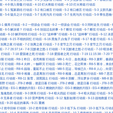
动前
4-9 彻入骨髓 行动后
4-10 灯火将熄 行动前
4-10 灯火将熄 行动后
动前
5-1 冤家易结 行动后
5-2 有口难言 行动前
5-2 有口难言 行动后
5-3 义胆凡躯
动前
5-6 疑兵之计 行动后
5-7 生死与共 行动前
5-7 生死与共 行动后
5-9 孽生恶物
6-1 僵局 行动后
6-2 一些误会 行动前
6-2 一些误会 行动后
6-3 同时走失 行动前
动前
6-5 解决谁？ 行动后
6-6 别说过去的事
6-7 断弦 行动前
6-7 断弦 行动后
6
行动前
6-10 解开铃铛 行动后
6-11 “这种事” 行动前
6-11 “这种事” 行动后
6-12 
 行动前
6-15 不错的回忆 行动后
6-16 黑兔子,白兔子 行动前
6-17 冬逝 行动后
6-
2 别离之夜 行动前
7-2 别离之夜 行动后
7-3 变节之刃 行动前
7-3 变节之刃 行动后
动后
7-7 26:37:14
7-8 沉默者之怒-1 行动前
7-9 沉默者之怒-2 行动后
7-10 暗淡
2 行动后
7-18 爱国者之死 行动前
7-18 爱国者之死 行动后
7-19 11:15:38
7-20 ?
将裂 行动前
R8-1 昨日，谷壳将裂 行动后
M8-1 今日，血色满溢
R8-3 麦秆，极
即灭 行动前
R8-4 火种，一触即灭 行动后
M8-3 死亡，召之即来
R8-5 寒冷，来
不止 行动前
R8-6 战场，蔓延不止 行动后
M8-5 厄运，等候已久
R8-8 人心，向
再见 行动后
R8-9 相逢，总是离别 行动前
R8-9 相逢，总是离别 行动后
M8-7 
黑国土 行动前
R8-11 落雪，浸黑国土 行动后
M8-8 苏醒，浮出梦乡 行动前
M8-8
向原野 行动后
JT8-2 睁眼，便是日暮 行动前
JT8-2 睁眼，便是日暮 行动后
JT8-
抑或开始
EG-1 燃烧的片段1
EG-2 燃烧的片段2
EG-3 燃烧的片段3
EG-4 燃烧的片
2 鬼魂危机 行动前
9-3 牌局 行动后
9-4 暗火四起 行动前
9-4 暗火四起 行动后
9-
9-9 无辜者 行动前
9-10 雷声轰鸣 行动后
9-12 鬼影如潮 行动前
9-13 战地救援 行
动后
9-20 临近的暴风
9-21 重燃
0-2 抢夺目标 行动前
10-2 抢夺目标 行动后
10-3 低下头 行动前
10-3 低下头 行动
 行动后
10-6 虽非同族 行动前
10-6 虽非同族 行动后
10-7 痛觉相连 行动前
10-