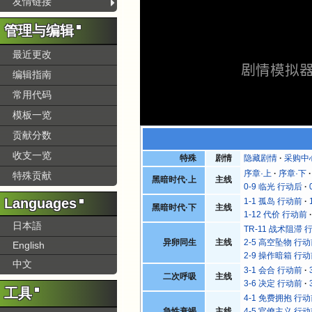
友情链接
管理与编辑
最近更改
剧情模拟
编辑指南
常用代码
模板一览
贡献分数
收支一览
特殊
剧情
隐藏剧情
采购中
序章·上
序章·下
特殊贡献
黑暗时代·上
主线
0-9 临光 行动后
Languages
1-1 孤岛 行动前
黑暗时代·下
主线
1-12 代价 行动前
日本語
TR-11 战术阻滞 
异卵同生
主线
2-5 高空坠物 行
English
2-9 操作暗箱 行
中文
3-1 会合 行动前
二次呼吸
主线
3-6 决定 行动前
工具
4-1 免费拥抱 行
急性衰竭
主线
4-5 官僚主义 行