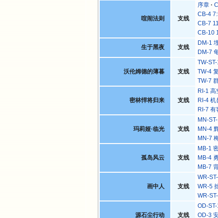
序章
C
CB-4 7
喧闹法则
支线
CB-7 1
CB-10 
DM-1
生于黑夜
支线
DM-7
TW-ST
沃伦姆德的薄暮
支线
TW-4
TW-7
RI-1
密林悍将归来
支线
RI-4
RI-7
MN-ST
玛莉娅·临光
支线
MN-4
MN-7
MB-1
孤岛风云
支线
MB-4
MB-7
WR-ST
画中人
支线
WR-5
WR-ST
OD-S
源石尘行动
支线
OD-3