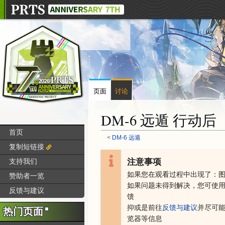
页面
讨论
DM-6 远遁 行动后
首页
<
DM-6 远遁
复制短链接
注意事项
支持我们
跳
跳
转
转
如果您在观看过程中出现了：
赞助者一览
到
到
如果问题未得到解决，您可
使
反馈与建议
导
搜
馈
航
索
抑或是
前往
反馈与建议
并尽可
热门页面
览器等信息