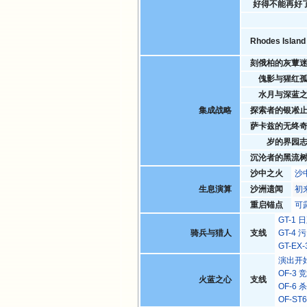
好得不能再好
Rhodes Isla
刻俄柏的灰蕈
傀影与猩红
水月与深蓝
集成战略
探索者的银凇
萨卡兹的无终
岁的界园
沉沦者的黑流
沙中之火
沙
生息演算
沙洲遗闻
初
重启锚点
可
GT-1
骑兵与猎人
支线
GT-4
GT-E
演出开
OF-3
火蓝之心
支线
OF-6
OF-S