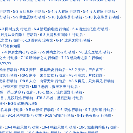
 行动前
5-3 义胆凡躯 行动后
5-4 没人在家 行动前
5-4 没人在家 行动后
 行动前
5-9 孽生恶物 行动后
5-10 长夜终尽 行动前
5-10 长夜终尽 行动后
6-3 同时走失 行动后
6-4 溃烂的疮疤 行动前
6-4 溃烂的疮疤 行动后
-8 只是从天而降！ 行动前
6-8 只是从天而降！ 行动后
冰原之雪 行动前
6-13 没有火,没有光
6-14 冰原之霜 行动后
18 只有你知道
7-4 并肩之约-1 行动前
7-5 并肩之约-2 行动后
7-6 遗忘之地 行动前
者之火 行动前
7-10 暗淡者之火 行动后
7-13 感染者之盾-1 行动前
?:??:??
易燃烧 行动前
R8-3 麦秆，极易燃烧 行动后
M8-2 失语，产自多言
自知觉 行动前
R8-5 寒冷，来自知觉 行动后
M8-4 意志，片缕幻影
背无常 行动前
R8-8 人心，向背无常 行动后
M8-6 再见，只为再见 行动前
恶言，报应不爽 行动前
M8-7 恶言，报应不爽 行动后
 苏醒，浮出梦乡 行动后
JT8-1 恨火，流向原野 行动前
3 昂首，足践烈焰 行动前
JT8-3 昂首，足践烈焰 行动后
段4
EG-5 燃烧的片段5
5 临界值 行动前
9-5 临界值 行动后
9-6 深池 行动前
9-7 捉迷藏 行动后
动后
9-14 风中旗帜 行动前
9-18 “破晓” 行动后
9-19 长夜枪火 行动前
后
10-4 鸣铳示警 行动前
10-4 鸣铳示警 行动后
10-5 城市的呼吸 行动前
8 无暇哀悼 行动后
10-9 他乡故知 行动前
10-9 他乡故知 行动后