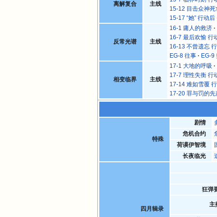
离解复合
主线
15-12 目击众神
15-17 “她” 行动后
16-1 庸人的救济
16-7 最后欢愉 行
反常光谱
主线
16-13 不曾遗忘 
EG-8 往事
EG-9
17-1 大地的呼吸
17-7 理性失衡 行
相变临界
主线
17-14 难如雪覆 
17-20 罪与罚的
剧情
危机合约
特殊
荷谟伊智境
长夜临光
狂弹
主
四月辑录