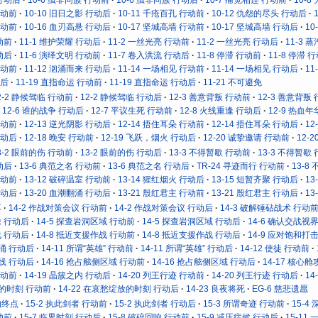
行动前
10-10 旧日之影 行动后
10-11 千疮百孔 行动前
10-12 仇怨的尽头 行动后
行动前
10-16 血刃高悬 行动后
10-17 坚城高墙 行动前
10-17 坚城高墙 行动后
10
动前
11-1 维护荣耀 行动后
11-2 一丝光亮 行动前
11-2 一丝光亮 行动后
11-3 
动后
11-6 演绎文明 行动前
11-7 卷入洪流 行动后
11-8 停滞 行动前
11-8 停滞 
行动前
11-12 汹涌而来 行动后
11-14 一场相见 行动前
11-14 一场相见 行动后
11
动后
11-19 直指命运 行动前
11-19 直指命运 行动后
11-21 不可避免
2-2 静候驾临 行动前
12-2 静候驾临 行动后
12-3 善意背叛 行动前
12-3 善意背叛
12-6 谁的战争 行动后
12-7 平议生死 行动前
12-8 火线重逢 行动后
12-9 热血
行动前
12-13 逆光阴影 行动后
12-14 捂住耳朵 行动前
12-14 捂住耳朵 行动后
12
行动后
12-18 晚安 行动前
12-19 飞跃，烟火 行动后
12-20 诚挚邀请 行动前
12-
3-2 眼前的伤 行动前
13-2 眼前的伤 行动后
13-3 不得暂歇 行动前
13-3 不得暂歇
动后
13-6 典范之名 行动前
13-6 典范之名 行动后
TR-24 寻迹而行 行动前
13-8
行动前
13-12 破碎温室 行动前
13-14 猩红烟火 行动后
13-15 短暂齐聚 行动后
13
行动后
13-20 血潮翻涌 行动后
13-21 殷红君主 行动前
13-21 殷红君主 行动后
13
落
14-2 作战对策会议 行动前
14-2 作战对策会议 行动后
14-3 破解锤砧战术 行动
除 行动后
14-5 探查岩洞区域 行动前
14-5 探查岩洞区域 行动后
14-6 确认交战视
战 行动后
14-8 抵近支援作战 行动前
14-8 抵近支援作战 行动后
14-9 应对饱和打
奔涌 行动后
14-11 所谓“英雄” 行动前
14-11 所谓“英雄” 行动后
14-12 使徒 行动前
防线 行动后
14-16 抢占舷侧区域 行动前
14-16 抢占舷侧区域 行动后
14-17 核心
行动前
14-19 晶簇之内 行动后
14-20 列王行迹 行动前
14-20 列王行迹 行动后
14
放的时刻 行动前
14-22 在哀愁绽放的时刻 行动后
14-23 良夜将死
EG-6 慈悲遗愿
的终点
15-2 执此剑者 行动前
15-2 执此剑者 行动后
15-3 所谓奇迹 行动前
15-4
动前
15-7 临界时刻 行动后
15-8 破碎回响 行动前
15-9 减压症候 行动后
15-11