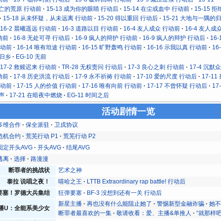
死亡的荒原 行动前
15-13 成为你的眼睛 行动后
15-14 在尘或血中 行动前
15-15 
15-18 从未怀疑，从未远离 行动前
15-20 得以重回 行动后
15-21 大地与一隅的
16-2 晨曦遥远 行动前
16-3 道路以目 行动前
16-4 友人成众 行动前
16-4 友人成
动前
16-8 无处可寻 行动后
16-9 疯人的辩护 行动前
16-9 疯人的辩护 行动后
16
行动前
16-14 唯有坦途 行动前
16-15 旷野轰鸣 行动前
16-16 示我以真 行动前
16
 归乡
EG-10 无前
17-2 救赎迟来 行动前
TR-28 无权责问 行动后
17-3 良心之刺 行动前
17-4 沉默
动前
17-8 历史洪流 行动后
17-9 永不祈祷 行动前
17-10 爱的尺度 行动后
17-1
行动前
17-15 人的价值 行动前
17-16 唯有向前 行动前
17-17 不曾怀疑 行动后
17
先声
17-21 在暗夜中燃烧
EG-11 时间之后
活动剧情一览
多维合作
保全派驻
卫戍协议
危机合约
荒芜行动 P1
荒芜行动 P2
固定开头AVG
开头AVG
结尾AVG
逃离
选择
路漫漫
断罪者的挑战状
艺术之神
泰拉 说唱之夜！
嘻哈之王
LTTB Extraordinary rap battle! 行动后
要塞！罗德大兵集结
狂弹要塞
BF-3 没想到还有一关 行动后
新星主播
再也没有什么能阻止她了
警惕新型金融诈骗
她
播U：全能系美少女
断罪者最喜欢的一集
敬请收看：爱、主播&单推人
“就那样吧