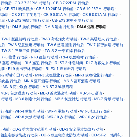
M. 行动后
CB-3 7:22P.M. 行动前
CB-3 7:22P.M. 行动后
后
CB-ST1 晚风轻拂
CB-6 10:26P.M. 行动前
CB-6 10:26P.M. 行动后
. 行动后
CB-ST2 午夜龙门
CB-9 0:01A.M. 行动前
CB-9 0:01A.M. 行动后
动后
CB-EX2 南辕北辙 行动后
CB-EX3 林中小屋 行动后
 行动前
DM-5 旗帜 行动后
DM-6 远遁 行动前
DM-6 远遁 行动后
求生
TW-2 叛乱前哨 行动后
TW-3 高塔烟火 行动前
TW-3 高塔烟火 行动后
动后
TW-6 怒意漫延 行动前
TW-6 怒意漫延 行动后
TW-7 群峦崩塌 行动前
TW-S-1 三座巨像 行动后
TW-S-2 一束哀悼 行动后
RI-3 往昔 行动前
RI-3 往昔 行动后
RI-4 机兽咆哮 行动前
-6 邂逅 行动前
RI-6 邂逅 行动后
RI-ST-2 休息时间
RI-7 有客先来 行动前
动前
RI-9 走出密林 行动后
RI-EX-1 声东击西 行动后
N-2 呼啸守卫 行动后
MN-3 玫瑰报业 行动前
MN-3 玫瑰报业 行动后
沃玛食品 行动后
MN-6 蓝耳酒窖 行动前
MN-6 蓝耳酒窖 行动后
MN-8 商业联合 行动后
MN-ST-3 缄默启程
MB-3 首次遇袭 行动前
MB-3 首次遇袭 行动后
MB-ST-1 邀请
易 行动后
MB-6 制定计划 行动前
MB-6 制定计划 行动后
MB-7 背叛 行动前
魉 行动后
WR-4 掌柜 行动前
WR-4 掌柜 行动后
WR-5 拙山 行动前
梦 行动前
WR-8 大梦 行动后
WR-10 夕 行动前
WR-10 夕 行动后
 行动前
OD-2 扩大防守范围 行动后
OD-3 安全屋攻防战 行动前
6 领主宅邸攻防战 行动前
OD-6 领主宅邸攻防战 行动后
OD-ST-2 一场葬礼