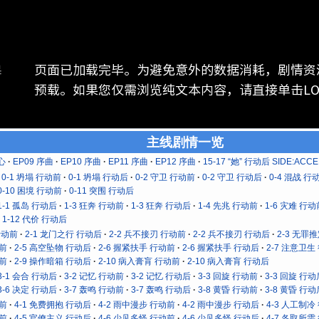
页面已加载完毕。为避免意外的数据消耗，剧情资
器
预载。如果您仅需浏览纯文本内容，请直接单击LOG 
主线剧情一览
心
EP09 序曲
EP10 序曲
EP11 序曲
EP12 序曲
15-17 “她” 行动后 SIDE:ACCE
0-1 坍塌 行动前
0-1 坍塌 行动后
0-2 守卫 行动前
0-2 守卫 行动后
0-4 混战 行
0-10 困境 行动前
0-11 突围 行动后
1-1 孤岛 行动后
1-3 狂奔 行动前
1-3 狂奔 行动后
1-4 先兆 行动前
1-6 灾难 行动
1-12 代价 行动后
行动前
2-1 龙门之行 行动后
2-2 兵不接刃 行动前
2-2 兵不接刃 行动后
2-3 无罪
动前
2-5 高空坠物 行动后
2-6 握紧扶手 行动前
2-6 握紧扶手 行动后
2-7 注意卫生
动前
2-9 操作暗箱 行动后
2-10 病入膏肓 行动前
2-10 病入膏肓 行动后
3-1 会合 行动后
3-2 记忆 行动前
3-2 记忆 行动后
3-3 回旋 行动前
3-3 回旋 行动
3-6 决定 行动后
3-7 轰鸣 行动前
3-7 轰鸣 行动后
3-8 黄昏 行动前
3-8 黄昏 行动
动前
4-1 免费拥抱 行动后
4-2 雨中漫步 行动前
4-2 雨中漫步 行动后
4-3 人工制冷
动前
4-5 官僚主义 行动后
4-6 少见多怪 行动前
4-6 少见多怪 行动后
4-7 各取所需