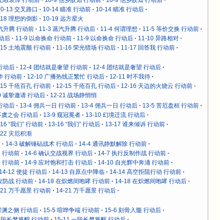
10-13 交叉路口
10-14 瞄准 行动前
10-14 瞄准 行动后
-18 理想的倒影
10-19 远方星火
蒸汽升腾 行动前
11-3 蒸汽升腾 行动后
11-4 何谓理想
11-5 等价交换 行动前
行动后
11-9 以命换命 行动前
11-9 以命换命 行动后
11-10 异路相对
-15 土地震颤 行动前
11-16 荣光猎场 行动后
11-17 回答我 行动前
 行动后
12-4 团结就是奢望 行动前
12-4 团结就是奢望 行动后
年华 行动前
12-10 广播热线正繁忙 行动后
12-11 时不我待
-15 千疮百孔 行动前
12-15 千疮百孔 行动后
12-16 天边的火烧云 行动前
20 诚挚邀请 行动后
12-21 战场静悄悄
 行动后
13-4 佣兵一日 行动前
13-4 佣兵一日 行动后
13-5 苦厄盘桓 行动前
 不虞之会 行动后
13-9 窥冠冕者
13-10 幻境迁流 行动后
-16 “我们” 行动前
13-16 “我们” 行动后
13-17 谁来倾诉 行动前
-22 灾厄积渐
前
14-3 破解锤砧战术 行动后
14-4 通讯静默解除 行动前
界 行动前
14-6 确认交战视界 行动后
14-7 执行反制作战 行动前
击 行动前
14-9 应对饱和打击 行动后
14-10 自光辉中奔涌 行动前
14-12 使徒 行动后
14-13 自原点中降临
14-14 高空拒阻行动 行动前
舱攻防战 行动前
14-18 在炽燃间咆哮 行动前
14-18 在炽燃间咆哮 行动后
-21 万千愿景 行动前
14-21 万千愿景 行动后
 深渊之侧 行动后
15-5 喧哗争端 行动前
15-6 刻骨入髓 行动后
 一段长梦将醒 行动前
15-11 一段长梦将醒 行动后