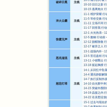
破碎日冕
主线
10-10 旧日之影 
10-15 逃离炮火 
11-1 维护荣耀 行
11-5 等价交换 行
淬火尘霾
主线
11-11 立场不同 
11-17 回答我 行
12-1 火光热浪
1
12-5 脆钢 行动前
惊霆无声
主线
12-12 脱帽致敬 
12-17 被弃之人 
13-1 战场内外
1
13-5 苦厄盘桓 行
恶兆湍流
主线
13-11 小镇翳云 
13-18 挺起胸膛 
14-1 从回忆中坠
14-4 通讯静默解
14-7 执行反制作
慈悲灯塔
主线
14-10 自光辉中
14-15 突破外围
14-19 晶簇之内 
14-22 在哀愁绽
15-1 过去与现在
15-7 临界时刻 行