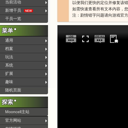
当前活动
以便我们更快的定位并修复该
如需快速查看所有文本内容，您
新增干员
NEW
注：剧情错字问题请向游戏官
干员一览
菜单
通用
档案
玩法
系统
扩展
趣味
随机页面
探索
Mooncell主站
官方网站