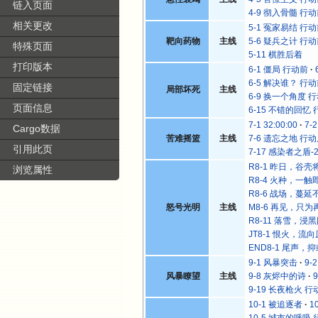
链入页面
4-9 彻入骨髓 行
相关更改
5-1 冤家易结 行
靶向药物
主线
5-6 疑兵之计 行
特殊页面
5-11 棋胜后着
打印版本
6-1 僵局 行动前
6-5 解决谁？ 行
固定链接
局部坏死
主线
6-9 换一个角度 
页面信息
6-15 不错的回忆
7-1 32:00:00
7-
Cargo数据
苦难摇篮
主线
7-6 遗忘之地 行
引用此页
7-17 感染者之盾-
R8-1 昨日，谷壳
浏览属性
R8-4 火种，一触
R8-6 战场，蔓延
怒号光明
主线
M8-6 再见，只为
R8-11 落雪，浸
JT8-1 恨火，流
END8-1 尾声，
9-1 风暴突击
9-
风暴瞭望
主线
9-8 灰烬中的诗
9-19 长夜枪火 行
10-1 被追逐者
1
10-5 城市的呼吸