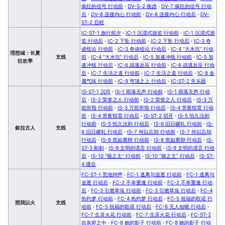
疯狂的信号 行动前
·
DV-S-2 衡虑
·
DV-7 疯狂的信号 行动
后
·
DV-8 连接内心 行动前
·
DV-8 连接内心 行动后
·
DV-
ST-2 启程
IC-ST-1 旅行前夕
·
IC-1 沉浸式游览 行动前
·
IC-1 沉浸式游
览 行动后
·
IC-2 下坠 行动前
·
IC-2 下坠 行动后
·
IC-3 奇
谈怪论 行动前
·
IC-3 奇谈怪论 行动后
·
IC-4 “大水坑” 行动
理想城：长夏
支线
前
·
IC-4 “大水坑” 行动后
·
IC-5 加速冲线 行动前
·
IC-5 加
狂欢季
速冲线 行动后
·
IC-6 战逃反应 行动前
·
IC-6 战逃反应 行动
后
·
IC-7 生活之道 行动前
·
IC-7 生活之道 行动后
·
IC-8 金
属气味 行动前
·
IC-9 穹顶之上 行动后
·
IC-ST-2 失乐园
IS-ST-1 沉疴
·
IS-1 雨落无声 行动前
·
IS-1 雨落无声 行动
后
·
IS-2 荣誉之人 行动前
·
IS-2 荣誉之人 行动后
·
IS-3 万
箭所指 行动前
·
IS-3 万箭所指 行动后
·
IS-4 苦夜惊雷 行动
前
·
IS-4 苦夜惊雷 行动后
·
IS-ST-2 切开
·
IS-5 恒久法则
行动前
·
IS-5 恒久法则 行动后
·
IS-6 旧日碾轧 行动前
·
IS-
叙拉古人
支线
6 旧日碾轧 行动后
·
IS-7 何以忘却 行动前
·
IS-7 何以忘却
行动后
·
IS-8 危如累卵 行动前
·
IS-8 危如累卵 行动后
·
IS-
ST-3 剜刺
·
IS-9 文明的谎言 行动前
·
IS-9 文明的谎言 行动
后
·
IS-10 “狼之主” 行动前
·
IS-10 “狼之主” 行动后
·
IS-ST-
4 缝合
FC-ST-1 荒地钟声
·
FC-1 逃离与追逐 行动前
·
FC-1 逃离与
追逐 行动后
·
FC-2 不幸重逢 行动前
·
FC-2 不幸重逢 行动
后
·
FC-3 引燃草垛 行动前
·
FC-3 引燃草垛 行动后
·
FC-4
热灼梦 行动前
·
FC-4 热灼梦 行动后
·
FC-5 祝福的歌谣 行
照我以火
支线
动前
·
FC-5 祝福的歌谣 行动后
·
FC-6 无人知晓 行动后
·
FC-7 生灵火花 行动前
·
FC-7 生灵火花 行动后
·
FC-ST-2
自灰烬之中
·
FC-8 她的影子 行动前
·
FC-8 她的影子 行动