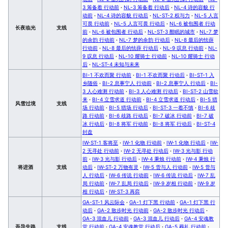
3 筹备着 行动前
·
NL-3 筹备着 行动后
·
NL-4 诗的容貌 行
动前
·
NL-4 诗的容貌 行动后
·
NL-ST-2 权与力
·
NL-5 人言
可畏 行动前
·
NL-5 人言可畏 行动后
·
NL-6 被包围者 行动
长夜临光
支线
前
·
NL-6 被包围者 行动后
·
NL-ST-3 酣眠的城市
·
NL-7 梦
的余韵 行动前
·
NL-7 梦的余韵 行动后
·
NL-8 最后的怯薛
行动前
·
NL-8 最后的怯薛 行动后
·
NL-9 叹息 行动前
·
NL-
9 叹息 行动后
·
NL-10 耀骑士 行动前
·
NL-10 耀骑士 行动
后
·
NL-ST-4 未知与未来
BI-1 不欢而聚 行动前
·
BI-1 不欢而聚 行动后
·
BI-ST-1 入
乡随俗
·
BI-2 息事宁人 行动前
·
BI-2 息事宁人 行动后
·
BI-
3 人心难测 行动前
·
BI-3 人心难测 行动后
·
BI-ST-2 山雪欲
来
·
BI-4 立雪求道 行动前
·
BI-4 立雪求道 行动后
·
BI-5 猎
风雪过境
支线
场 行动前
·
BI-5 猎场 行动后
·
BI-ST-3 一着不慎
·
BI-6 歧
路 行动前
·
BI-6 歧路 行动后
·
BI-7 破冰 行动前
·
BI-7 破
冰 行动后
·
BI-8 将军 行动前
·
BI-8 将军 行动后
·
BI-ST-4
封盘
IW-ST-1 客将至
·
IW-1 化物 行动前
·
IW-1 化物 行动后
·
IW-
2 无寻处 行动前
·
IW-2 无寻处 行动后
·
IW-3 光与影 行动
前
·
IW-3 光与影 行动后
·
IW-4 秉烛 行动前
·
IW-4 秉烛 行
将进酒
支线
动后
·
IW-ST-2 万物有灵
·
IW-5 货与人 行动前
·
IW-5 货与
人 行动后
·
IW-6 传说 行动前
·
IW-6 传说 行动后
·
IW-7 乱
局 行动前
·
IW-7 乱局 行动后
·
IW-9 岁相 行动前
·
IW-9 岁
相 行动后
·
IW-ST-3 再弈
GA-ST-1 风云际会
·
GA-1 灯下黑 行动前
·
GA-1 灯下黑 行
动后
·
GA-2 散步时光 行动前
·
GA-2 散步时光 行动后
·
GA-3 混血儿 行动前
·
GA-3 混血儿 行动后
·
GA-4 安魂教
吾导先路
支线
堂 行动前
·
GA-4 安魂教堂 行动后
·
GA-5 葬礼 行动前
·