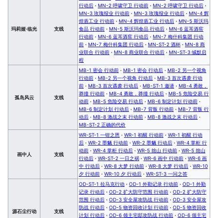
行动后
·
MN-2 呼啸守卫 行动前
·
MN-2 呼啸守卫 行动后
·
MN-3 玫瑰报业 行动前
·
MN-3 玫瑰报业 行动后
·
MN-4 辉
煌盾工业 行动前
·
MN-4 辉煌盾工业 行动后
·
MN-5 斯沃玛
玛莉娅·临光
支线
食品 行动前
·
MN-5 斯沃玛食品 行动后
·
MN-6 蓝耳酒窖
行动前
·
MN-6 蓝耳酒窖 行动后
·
MN-7 梅什科集团 行动
前
·
MN-7 梅什科集团 行动后
·
MN-ST-2 酒杯
·
MN-8 商
业联合 行动前
·
MN-8 商业联合 行动后
·
MN-ST-3 缄默启
程
MB-1 密会 行动前
·
MB-1 密会 行动后
·
MB-2 另一个视角
行动前
·
MB-2 另一个视角 行动后
·
MB-3 首次遇袭 行动
前
·
MB-3 首次遇袭 行动后
·
MB-ST-1 邀请
·
MB-4 勇敢，
莽撞 行动前
·
MB-4 勇敢，莽撞 行动后
·
MB-5 危险交易 行
孤岛风云
支线
动前
·
MB-5 危险交易 行动后
·
MB-6 制定计划 行动前
·
MB-6 制定计划 行动后
·
MB-7 背叛 行动前
·
MB-7 背叛 行
动后
·
MB-8 激战之末 行动前
·
MB-8 激战之末 行动后
·
MB-ST-2 正确的代价
WR-ST-1 一钳之恩
·
WR-1 初醒 行动前
·
WR-1 初醒 行动
后
·
WR-2 墨魉 行动前
·
WR-2 墨魉 行动后
·
WR-4 掌柜 行
动前
·
WR-4 掌柜 行动后
·
WR-5 拙山 行动前
·
WR-5 拙山
画中人
支线
行动后
·
WR-ST-2 一日之祸
·
WR-6 画中 行动前
·
WR-6 画
中 行动后
·
WR-8 大梦 行动前
·
WR-8 大梦 行动后
·
WR-10
夕 行动前
·
WR-10 夕 行动后
·
WR-ST-3 一问之答
OD-ST-1 拉马克行动
·
OD-1 外勤记录 行动前
·
OD-1 外勤
记录 行动后
·
OD-2 扩大防守范围 行动前
·
OD-2 扩大防守
范围 行动后
·
OD-3 安全屋攻防战 行动前
·
OD-3 安全屋攻
防战 行动后
·
OD-5 物资回收计划 行动前
·
OD-5 物资回收
源石尘行动
支线
计划 行动后
·
OD-6 领主宅邸攻防战 行动前
·
OD-6 领主宅