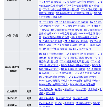
功，不能失败 行动后
·
TD-6 来自过去的亡魂 行动前
·
TD-6
来自过去的亡魂 行动后
·
TD-7 为什么全是死脑筋？ 行动
前
·
TD-7 为什么全是死脑筋？ 行动后
·
TD-8 宿命流转，苍
霆激荡 行动前
·
TD-8 宿命流转，苍霆激荡 行动后
·
TD-ST-
2 幻梦终醒，猎魂不息
PA-ST-1 群氓
·
PA-1 “卡托加区欢迎你” 行动前
·
PA-1 “卡托
加区欢迎你” 行动后
·
PA-2 枷锁之中 行动前
·
PA-2 枷锁之
中 行动后
·
PA-3 阳光照耀圣骏堡 行动前
·
PA-3 阳光照耀圣
骏堡 行动后
·
PA-4 一墙之隔 行动前
·
PA-4 一墙之隔 行动
人们，我们
支线
后
·
PA-5 高尚的背叛 行动前
·
PA-5 高尚的背叛 行动后
·
PA-6 各自流亡 行动前
·
PA-6 各自流亡 行动后
·
PA-7 死结
两端 行动前
·
PA-7 死结两端 行动后
·
PA-8 一千年后 行动
前
·
PA-8 一千年后 行动后
·
PA-ST-2 完整的缺损
TO-ST-1 一封想写的信
·
TO-1 收信地：终点 行动前
·
TO-1
收信地：终点 行动后
·
TO-2 记新友的混乱 行动前
·
TO-3
露营奇“叽” 行动后
·
TO-4 谷里升起太阳 行动前
·
TO-4 谷
里升起太阳 行动后
·
TO-5 勇敢的短耳朵 行动前
·
TO-5 勇
直到大地变成
支线
敢的短耳朵 行动后
·
TO-6 最难坦诚 行动前
·
TO-6 最难坦
一颗酸橙
诚 行动后
·
TO-ST-2 糖纸星星
·
TO-7 谎言的重量 行动前
·
TO-7 谎言的重量 行动后
·
TO-8 以决心做邮戳 行动前
·
TO-8 以决心做邮戳 行动后
·
TO-9 绘我们的黎明 行动前
·
TO-9 绘我们的黎明 行动后
·
TO-ST-3 祝好 终途的我
无名氏的战争
·
破局者
·
射击训练
·
存续公正
·
课后作业
·
北
战地秘闻
剧情
极星
·
和光同尘
洪炉示岁
剧情
洪炉示岁·迎春
·
洪炉示岁·贺岁
·
洪炉示岁·拜年
来办联欢会吧
·
日记本
·
今日厨房
·
流浪者的归宿
·
自讨苦
午间逸话
剧情
吃
·
向前走