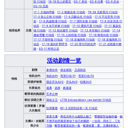
驻 行动后
·
16-19 狂人的誓言
·
EG-7 来信
·
EG-8 往事
·
EG-9 归乡
·
EG-10 无前
17-1 大地的呼吸
·
17-2 救赎迟来 行动前
·
TR-28 无权责问 行动后
·
17-3 良心之刺 行动前
·
17-4 沉默众生 行动后
·
17-5 不过空壳 行动
前
·
17-6 风波暗涌 行动后
·
17-7 理性失衡 行动前
·
17-8 历史洪流 行
动后
·
17-9 永不祈祷 行动前
·
17-10 爱的尺度 行动后
·
17-11 孤寂生
相变临界
主线
地 行动前
·
17-12 初次握手 行动后
·
17-13 并非独行 行动前
·
17-14
难如雪覆 行动前
·
17-15 人的价值 行动前
·
17-16 唯有向前 行动前
·
17-17 不曾怀疑 行动后
·
17-18 灵魂悄然 行动前
·
17-18 灵魂悄然 行
动后
·
17-19 面向旷野呼号
·
17-20 罪与罚的先声
·
17-21 在暗夜中燃
烧
·
EG-11 时间之后
活动剧情一览
剧情
多维合作
·
保全派驻
·
卫戍协议
危机合约
危机合约
·
荒芜行动 P1
·
荒芜行动 P2
特殊
荷谟伊智境
固定开头AVG
·
开头AVG
·
结尾AVG
长夜临光
逃离
·
选择
·
路漫漫
断罪者的挑战状
艺术之神
泰拉 说唱之夜！
嘻哈之王
·
LTTB Extraordinary rap battle! 行动后
狂弹要塞！罗德
狂弹要塞
·
BF-3 没想到还有一关 行动后
大兵集结
新星主播
·
再也没有什么能阻止她了
·
警惕新型金融诈骗
·
她
主播U：全能系
不禁开始思索是谁动了自己的瘤奶
·
一生四，四生三，三生
美少女
万物
·
断罪者最喜欢的一集
·
敬请收看：爱、主播&单推人
·