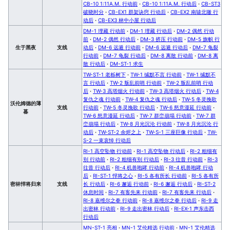
CB-10 1:11A.M. 行动前
·
CB-10 1:11A.M. 行动后
·
CB-ST3
破晓时分
·
CB-EX1 群架诀窍 行动后
·
CB-EX2 南辕北辙 行
动后
·
CB-EX3 林中小屋 行动后
DM-1 埋藏 行动前
·
DM-1 埋藏 行动后
·
DM-2 偶然 行动
前
·
DM-2 偶然 行动后
·
DM-3 挤压 行动前
·
DM-5 旗帜 行
生于黑夜
支线
动后
·
DM-6 远遁 行动前
·
DM-6 远遁 行动后
·
DM-7 龟裂
行动前
·
DM-7 龟裂 行动后
·
DM-8 离散 行动前
·
DM-8 离
散 行动后
·
DM-ST-1 求生
TW-ST-1 老栎树下
·
TW-1 缄默不言 行动前
·
TW-1 缄默不
言 行动后
·
TW-2 叛乱前哨 行动前
·
TW-2 叛乱前哨 行动
后
·
TW-3 高塔烟火 行动前
·
TW-3 高塔烟火 行动后
·
TW-4
复仇之魂 行动前
·
TW-4 复仇之魂 行动后
·
TW-5 冬灵挽歌
沃伦姆德的薄
支线
行动前
·
TW-5 冬灵挽歌 行动后
·
TW-6 怒意漫延 行动前
·
暮
TW-6 怒意漫延 行动后
·
TW-7 群峦崩塌 行动前
·
TW-7 群
峦崩塌 行动后
·
TW-8 月光沉沦 行动前
·
TW-8 月光沉沦 行
动后
·
TW-ST-2 余烬之上
·
TW-S-1 三座巨像 行动后
·
TW-
S-2 一束哀悼 行动后
RI-1 高空坠物 行动前
·
RI-1 高空坠物 行动后
·
RI-2 粗细有
别 行动前
·
RI-2 粗细有别 行动后
·
RI-3 往昔 行动前
·
RI-3
往昔 行动后
·
RI-4 机兽咆哮 行动前
·
RI-4 机兽咆哮 行动
后
·
RI-ST-1 悍将之心
·
RI-5 各有所长 行动前
·
RI-5 各有所
密林悍将归来
支线
长 行动后
·
RI-6 邂逅 行动前
·
RI-6 邂逅 行动后
·
RI-ST-2
休息时间
·
RI-7 有客先来 行动前
·
RI-7 有客先来 行动后
·
RI-8 嘉维尔之拳 行动前
·
RI-8 嘉维尔之拳 行动后
·
RI-9 走
出密林 行动前
·
RI-9 走出密林 行动后
·
RI-EX-1 声东击西
行动后
MN-ST-1 亮相
·
MN-1 艾伦精选 行动前
·
MN-1 艾伦精选