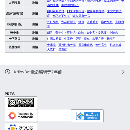
盖不住的锅盖
·
不回头的车辙
·
狂奔的瓶树
·
落定的锤子
·
咧
去咧嘴谷
剧情
嘴的矿井
·
被踩住的影子
如烟花般坠地
·
归来时的街道
·
披床单的怪物
·
未完成的态
熔炉“还魂”记
剧情
度
·
女巫与下午茶
·
罐头里有什么
寻灯续昼
·
到乌萨斯去
·
错身
·
河畔航船
·
腐败终息
·
未明启
我们明日见
剧情
示
镜中集
剧情
胡君
·
蒲先生
·
石头记
·
白锦
·
失剑客
·
凌绝顶
·
小镇志
十字路口
剧情
红酒谋杀案
·
生意经
·
见证
·
撞车
·
未至之音
·
新秩序
土壤病
·
退行性猎犬病
·
香蕉出血热
·
专性寄生
·
热病与城
·
丛林症结
剧情
大流行
·
漫游症
KrliovBot
最后编辑于2年前
PRTS