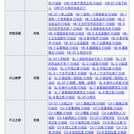
间 行动前
·
CW-10 散于星辰之间 行动后
·
CW-ST-3 留下的
人
·
CW-ST-4 推开未来之门
HE-ST-1 奉上冠冕
·
HE-1 我有一个荣美家乡 行动前
·
HE-1
我有一个荣美家乡 行动后
·
HE-2 生命运河 行动前
·
HE-2
生命运河 行动后
·
HE-3 岂可空手回天府？ 行动前
·
HE-3
岂可空手回天府？ 行动后
·
HE-4 我曾舍命为你 行动前
·
空想花庭
支线
HE-4 我曾舍命为你 行动后
·
HE-5 主在圣殿中 行动前
·
HE-
5 主在圣殿中 行动后
·
HE-6 夜半歌声 行动前
·
HE-6 夜半歌
声 行动后
·
HE-ST-2 在花园里
·
HE-7 以爱相连 行动前
·
HE-7 以爱相连 行动后
·
HE-8 愿跟随主 行动前
·
HE-8 愿跟
随主 行动后
·
HE-ST-3 慈光引导
SL-ST-1 到站旁
·
SL-1 你的耳朵长不长？ 行动前
·
SL-1 你
的耳朵长不长？ 行动后
·
SL-2 小蓝孩 行动前
·
SL-2 小蓝孩
行动后
·
SL-3 手指之家 行动前
·
SL-3 手指之家 行动后
·
SL-4 一个水手出海了 行动前
·
SL-4 一个水手出海了 行动
火山旅梦
支线
后
·
SL-5 我会唱一首彩虹 行动前
·
SL-5 我会唱一首彩虹 行
动后
·
SL-ST-2 雨啊，雨啊，快离开
·
SL-6 林中小木屋 行动
前
·
SL-6 林中小木屋 行动后
·
SL-7 靠着我的肩膀哭泣 行动
前
·
SL-7 靠着我的肩膀哭泣 行动后
·
SL-8 爱之歌 行动前
·
SL-8 爱之歌 行动后
·
SL-ST-3 晴天
CV-ST-1 火线之中
·
CV-1 孤独之地 行动前
·
CV-1 孤独之地
行动后
·
CV-2 双重保险 行动前
·
CV-2 双重保险 行动后
·
CV-3 圈套 行动前
·
CV-3 圈套 行动后
·
CV-4 缺席的人 行
动前
·
CV-4 缺席的人 行动后
·
CV-ST-2 突然冲击
·
CV-5 疑
不义之财
支线
惑之影 行动前
·
CV-5 疑惑之影 行动后
·
CV-6 猎人之夜 行
动前
·
CV-6 猎人之夜 行动后
·
CV-7 白热 行动前
·
CV-7 白
热 行动后
·
CV-8 告别往昔 行动前
·
CV-8 告别往昔 行动后
·