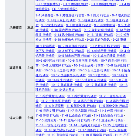
EG-1 燃烧的片段1
·
EG-2 燃烧的片段2
·
EG-3 燃烧的片段3
·
EG-4 燃
烧的片段4
·
EG-5 燃烧的片段5
9-1 风暴突击
·
9-2 鬼魂危机 行动前
·
9-3 牌局 行动后
·
9-4 暗火四起
行动前
·
9-4 暗火四起 行动后
·
9-5 临界值 行动前
·
9-5 临界值 行动
后
·
9-6 深池 行动前
·
9-7 捉迷藏 行动后
·
9-8 灰烬中的诗
·
9-9 无辜
风暴瞭望
主线
者 行动前
·
9-10 雷声轰鸣 行动后
·
9-12 鬼影如潮 行动前
·
9-13 战地
救援 行动后
·
9-14 风中旗帜 行动前
·
9-18 “破晓” 行动后
·
9-19 长夜
枪火 行动前
·
9-19 长夜枪火 行动后
·
9-20 临近的暴风
·
9-21 重燃
10-1 被追逐者
·
10-2 抢夺目标 行动前
·
10-2 抢夺目标 行动后
·
10-3
低下头 行动前
·
10-3 低下头 行动后
·
10-4 鸣铳示警 行动前
·
10-4 鸣
铳示警 行动后
·
10-5 城市的呼吸 行动前
·
10-5 城市的呼吸 行动后
·
10-6 虽非同族 行动前
·
10-6 虽非同族 行动后
·
10-7 痛觉相连 行动
前
·
10-8 无暇哀悼 行动后
·
10-9 他乡故知 行动前
·
10-9 他乡故知 行
破碎日冕
主线
动后
·
10-10 旧日之影 行动前
·
10-10 旧日之影 行动后
·
10-11 千疮百
孔 行动前
·
10-12 仇怨的尽头 行动后
·
10-13 交叉路口
·
10-14 瞄准
行动前
·
10-14 瞄准 行动后
·
10-15 逃离炮火 行动前
·
10-16 血刃高
悬 行动后
·
10-17 坚城高墙 行动前
·
10-17 坚城高墙 行动后
·
10-18
理想的倒影
·
10-19 远方星火
11-1 维护荣耀 行动前
·
11-1 维护荣耀 行动后
·
11-2 一丝光亮 行动
前
·
11-2 一丝光亮 行动后
·
11-3 蒸汽升腾 行动前
·
11-3 蒸汽升腾 行
动后
·
11-4 何谓理想
·
11-5 等价交换 行动前
·
11-5 等价交换 行动后
·
11-6 演绎文明 行动前
·
11-7 卷入洪流 行动后
·
11-8 停滞 行动前
·
11-8 停滞 行动后
·
11-9 以命换命 行动前
·
11-9 以命换命 行动后
·
淬火尘霾
主线
11-10 异路相对
·
11-11 立场不同 行动前
·
11-12 汹涌而来 行动后
·
11-14 一场相见 行动前
·
11-14 一场相见 行动后
·
11-15 土地震颤 行
动前
·
11-16 荣光猎场 行动后
·
11-17 回答我 行动前
·
11-17 回答我
行动后
·
11-19 直指命运 行动前
·
11-19 直指命运 行动后
·
11-21 不可