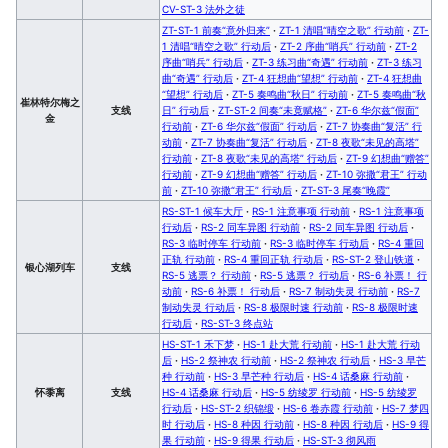
CV-ST-3 法外之徒
ZT-ST-1 前奏“意外归来”
·
ZT-1 清唱“晴空之歌” 行动前
·
ZT-
1 清唱“晴空之歌” 行动后
·
ZT-2 序曲“哨兵” 行动前
·
ZT-2
序曲“哨兵” 行动后
·
ZT-3 练习曲“奇遇” 行动前
·
ZT-3 练习
曲“奇遇” 行动后
·
ZT-4 狂想曲“望想” 行动前
·
ZT-4 狂想曲
“望想” 行动后
·
ZT-5 奏鸣曲“秋日” 行动前
·
ZT-5 奏鸣曲“秋
崔林特尔梅之
支线
日” 行动后
·
ZT-ST-2 间奏“未竟赋格”
·
ZT-6 华尔兹“假面”
金
行动前
·
ZT-6 华尔兹“假面” 行动后
·
ZT-7 协奏曲“复活” 行
动前
·
ZT-7 协奏曲“复活” 行动后
·
ZT-8 夜歌“未见的高塔”
行动前
·
ZT-8 夜歌“未见的高塔” 行动后
·
ZT-9 幻想曲“赠答”
行动前
·
ZT-9 幻想曲“赠答” 行动后
·
ZT-10 弥撒“君王” 行动
前
·
ZT-10 弥撒“君王” 行动后
·
ZT-ST-3 尾奏“晚霞”
RS-ST-1 候车大厅
·
RS-1 注意事项 行动前
·
RS-1 注意事项
行动后
·
RS-2 同车异图 行动前
·
RS-2 同车异图 行动后
·
RS-3 临时停车 行动前
·
RS-3 临时停车 行动后
·
RS-4 重回
正轨 行动前
·
RS-4 重回正轨 行动后
·
RS-ST-2 登山铁道
·
银心湖列车
支线
RS-5 逃票？ 行动前
·
RS-5 逃票？ 行动后
·
RS-6 补票！ 行
动前
·
RS-6 补票！ 行动后
·
RS-7 制动失灵 行动前
·
RS-7
制动失灵 行动后
·
RS-8 极限时速 行动前
·
RS-8 极限时速
行动后
·
RS-ST-3 终点站
HS-ST-1 禾下梦
·
HS-1 赴大荒 行动前
·
HS-1 赴大荒 行动
后
·
HS-2 祭神农 行动前
·
HS-2 祭神农 行动后
·
HS-3 早芒
种 行动前
·
HS-3 早芒种 行动后
·
HS-4 话桑麻 行动前
·
怀黍离
支线
HS-4 话桑麻 行动后
·
HS-5 纺绫罗 行动前
·
HS-5 纺绫罗
行动后
·
HS-ST-2 织锦缎
·
HS-6 卷赤霞 行动前
·
HS-7 梦四
时 行动后
·
HS-8 种因 行动前
·
HS-8 种因 行动后
·
HS-9 得
果 行动前
·
HS-9 得果 行动后
·
HS-ST-3 彻风雨