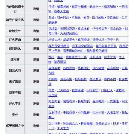
乌萨斯的孩子
习惯
·
被选择的
·
在梦中相遇
·
表里不一
·
胡言秘语
·
一切照
剧情
们
常
·
在春天之前
归处
·
域外同族
·
不知返
·
回首
·
四月的歌
·
交错光影
·
天空
踏寻往昔之风
剧情
的故事
无续集
·
荒野路漫漫
·
童话永存
·
信仰号街车
·
盲盒旅途
·
剑
此地之外
剧情
与天秤
·
为更好的自己
灯火序曲
剧情
粉碎大地
·
烁烁星火
·
真假怪谈
·
遗落灯塔
·
异类
·
信
我不曾怀揣希望
·
我不会全部遗忘
·
我不知是否值得
·
我所思
如我所见
剧情
不止于此
·
我无惧前路何往
·
我与最后的赌注
红松
·
落灰
·
我也要大干一场
·
只影孤身
·
骑士之道
·
大人
红松林
剧情
物
·
随风飘荡
或许有时
·
我如浮萍
·
终将同行
·
孤行骑警
·
必有所偿
·
叮咚
阴云火花
剧情
作响
布朗陶
·
后会有期
·
狼与狼群
·
再见罗伊
·
和而不同
·
真实故
未尽篇章
剧情
事
荒舍
·
只见星辰
·
我曾凝望
·
不得安宁
·
日落已久
·
空盔甲
·
日暮寻路
剧情
告别词
向左向右
·
隔墙有你
·
扬尼与我
·
告别时刻
·
一次重逢
·
别太
好久不见
剧情
紧张
近乡情怯
·
中庭旅谷
·
不问鬼神
·
出入平安
·
无名之辈
·
独见
春分
剧情
寒山
沉于冰寒
·
冰原的女儿
·
树影幢幢
·
自然的启示
·
归乡
·
终有
眠于树影之中
剧情
一日
·
未见之景