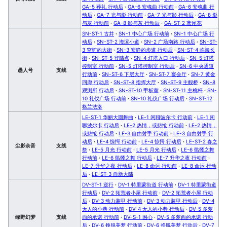
GA-5 葬礼 行动后
·
GA-6 安魂曲 行动前
·
GA-6 安魂曲 行
动后
·
GA-7 光与影 行动前
·
GA-7 光与影 行动后
·
GA-8 影
与灰 行动前
·
GA-8 影与灰 行动后
·
GA-ST-2 鸢尾花
SN-ST-1 古井
·
SN-1 中心广场 行动前
·
SN-1 中心广场 行
动后
·
SN-ST-2 海滨小道
·
SN-2 广场南路 行动后
·
SN-ST-
3 空旷的大街
·
SN-3 安静的步道 行动后
·
SN-ST-4 临海长
街
·
SN-ST-5 登陆点
·
SN-4 灯塔入口 行动后
·
SN-5 灯塔
控制室 行动前
·
SN-5 灯塔控制室 行动后
·
SN-6 中央通道
愚人号
支线
行动前
·
SN-ST-6 下层大厅
·
SN-ST-7 宴会厅
·
SN-7 黄金
回廊 行动后
·
SN-ST-8 指挥大厅
·
SN-ST-9 主舰桥
·
SN-8
观测所 行动后
·
SN-ST-10 甲板室
·
SN-ST-11 主桅杆
·
SN-
10 礼仪广场 行动前
·
SN-10 礼仪广场 行动后
·
SN-ST-12
格兰法洛
LE-ST-1 华丽大圆舞曲
·
LE-1 闲聊波尔卡 行动前
·
LE-1 闲
聊波尔卡 行动后
·
LE-2 热情，或悲怆 行动前
·
LE-2 热情，
或悲怆 行动后
·
LE-3 自由射手 行动前
·
LE-3 自由射手 行
动后
·
LE-4 惊愕 行动前
·
LE-4 惊愕 行动后
·
LE-ST-2 春之
尘影余音
支线
祭
·
LE-5 月光 行动前
·
LE-5 月光 行动后
·
LE-6 骷髅之舞
行动前
·
LE-6 骷髅之舞 行动后
·
LE-7 升华之夜 行动前
·
LE-7 升华之夜 行动后
·
LE-8 命运 行动前
·
LE-8 命运 行动
后
·
LE-ST-3 自新大陆
DV-ST-1 逆行
·
DV-1 特里蒙街道 行动前
·
DV-1 特里蒙街道
行动后
·
DV-2 拓荒者小屋 行动前
·
DV-2 拓荒者小屋 行动
后
·
DV-3 动力装甲 行动前
·
DV-3 动力装甲 行动后
·
DV-4
无人的小巷 行动前
·
DV-4 无人的小巷 行动后
·
DV-5 多萝
绿野幻梦
支线
西的承诺 行动前
·
DV-S-1 困心
·
DV-5 多萝西的承诺 行动
后
·
DV-6 挣脱美梦 行动前
·
DV-6 挣脱美梦 行动后
·
DV-7