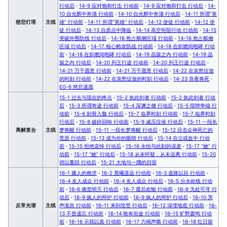
行动后
·
14-9 应对饱和打击 行动前
·
14-9 应对饱和打击 行动后
·
14-
10 自光辉中奔涌 行动前
·
14-10 自光辉中奔涌 行动后
·
14-11 所谓“英
慈悲灯塔
主线
雄” 行动前
·
14-11 所谓“英雄” 行动后
·
14-12 使徒 行动前
·
14-12 使
徒 行动后
·
14-13 自原点中降临
·
14-14 高空拒阻行动 行动前
·
14-15
突破外围防线 行动后
·
14-16 抢占舷侧区域 行动前
·
14-16 抢占舷侧
区域 行动后
·
14-17 核心舱攻防战 行动前
·
14-18 在炽燃间咆哮 行动
前
·
14-18 在炽燃间咆哮 行动后
·
14-19 晶簇之内 行动前
·
14-19 晶
簇之内 行动后
·
14-20 列王行迹 行动前
·
14-20 列王行迹 行动后
·
14-21 万千愿景 行动前
·
14-21 万千愿景 行动后
·
14-22 在哀愁绽放
的时刻 行动前
·
14-22 在哀愁绽放的时刻 行动后
·
14-23 良夜将死
·
EG-6 慈悲遗愿
15-1 过去与现在的终点
·
15-2 执此剑者 行动前
·
15-2 执此剑者 行动
后
·
15-3 所谓奇迹 行动前
·
15-4 深渊之侧 行动后
·
15-5 喧哗争端 行
动前
·
15-6 刻骨入髓 行动后
·
15-7 临界时刻 行动前
·
15-7 临界时刻
行动后
·
15-8 破碎回响 行动前
·
15-9 减压症候 行动后
·
15-11 一段长
离解复合
主线
梦将醒 行动前
·
15-11 一段长梦将醒 行动后
·
15-12 目击众神死亡的
荒原 行动前
·
15-13 成为你的眼睛 行动后
·
15-14 在尘或血中 行动
前
·
15-15 拒绝哀悼 行动后
·
15-16 永恒与此刻的误差
·
15-17 “她” 行
动前
·
15-17 “她” 行动后
·
15-18 从未怀疑，从未远离 行动前
·
15-20
得以重回 行动后
·
15-21 大地与一隅的归宿
16-1 庸人的救济
·
16-2 晨曦遥远 行动前
·
16-3 道路以目 行动前
·
16-4 友人成众 行动前
·
16-4 友人成众 行动后
·
16-5 分水岭线 行动
前
·
16-6 痛觉明灭 行动后
·
16-7 最后欢愉 行动前
·
16-8 无处可寻 行
动后
·
16-9 疯人的辩护 行动前
·
16-9 疯人的辩护 行动后
·
16-10 哭
反常光谱
主线
声渐息 行动前
·
16-11 来到坟茔 行动后
·
16-12 深埋地底 行动前
·
16-
13 不曾遗忘 行动前
·
16-14 唯有坦途 行动前
·
16-15 旷野轰鸣 行动
前
·
16-16 示我以真 行动前
·
16-17 力竭声嘶 行动前
·
16-18 红日留