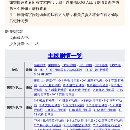
如需快速查看所有文本内容，您可以单击LOG ALL（剧情界面左边
第三个按钮）进行查看
注：剧情错字问题请向游戏官方反馈，相关负责人将会在官方修改
后进行同步
剧情模拟器
页面载入中...
少女折寿中...
:3
主线剧情一览
隐藏剧情
·
采购中心
·
EP09 序曲
·
EP10 序曲
·
EP11 序曲
·
EP12 序
特殊
剧情
曲
·
15-17 “她” 行动后 SIDE:ACCEPT
·
15-17 “她” 行动后
SIDE:REJECT
序章·上
·
序章·下
·
0-1 坍塌 行动前
·
0-1 坍塌 行动后
·
0-2 守卫 行动
前
·
0-2 守卫 行动后
·
0-4 混战 行动前
·
0-6 强击 行动后
·
0-7 感染
黑暗时代·上
主线
行动前
·
0-7 感染 行动后
·
0-8 狩猎 行动前
·
0-9 临光 行动后
·
0-10
困境 行动前
·
0-11 突围 行动后
1-1 孤岛 行动前
·
1-1 孤岛 行动后
·
1-3 狂奔 行动前
·
1-3 狂奔 行动
后
·
1-4 先兆 行动前
·
1-6 灾难 行动前
·
1-7 暴君 行动前
·
1-7 暴君
黑暗时代·下
主线
行动后
·
1-8 意志 行动前
·
1-10 残留 行动后
·
1-12 代价 行动前
·
1-
12 代价 行动后
TR-11 战术阻滞 行动前
·
2-1 龙门之行 行动后
·
2-2 兵不接刃 行动前
·
2-2 兵不接刃 行动后
·
2-3 无罪推定 行动前
·
2-3 无罪推定 行动后
·
2-4 企鹅物流 行动前
·
2-4 企鹅物流 行动后
·
2-5 高空坠物 行动前
·