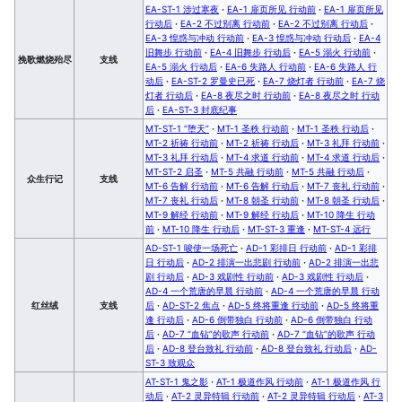
EA-ST-1 涉过寒夜
·
EA-1 扉页所见 行动前
·
EA-1 扉页所见
行动后
·
EA-2 不过别离 行动前
·
EA-2 不过别离 行动后
·
EA-3 惶惑与冲动 行动前
·
EA-3 惶惑与冲动 行动后
·
EA-4
旧舞步 行动前
·
EA-4 旧舞步 行动后
·
EA-5 溺火 行动前
·
挽歌燃烧殆尽
支线
EA-5 溺火 行动后
·
EA-6 失路人 行动前
·
EA-6 失路人 行
动后
·
EA-ST-2 罗曼史已死
·
EA-7 烧灯者 行动前
·
EA-7 烧
灯者 行动后
·
EA-8 夜尽之时 行动前
·
EA-8 夜尽之时 行动
后
·
EA-ST-3 封底纪事
MT-ST-1 “堕天”
·
MT-1 圣秩 行动前
·
MT-1 圣秩 行动后
·
MT-2 祈祷 行动前
·
MT-2 祈祷 行动后
·
MT-3 礼拜 行动前
·
MT-3 礼拜 行动后
·
MT-4 求道 行动前
·
MT-4 求道 行动后
·
MT-ST-2 启圣
·
MT-5 共融 行动前
·
MT-5 共融 行动后
·
众生行记
支线
MT-6 告解 行动前
·
MT-6 告解 行动后
·
MT-7 丧礼 行动前
·
MT-7 丧礼 行动后
·
MT-8 朝圣 行动前
·
MT-8 朝圣 行动后
·
MT-9 解经 行动前
·
MT-9 解经 行动后
·
MT-10 降生 行动
前
·
MT-10 降生 行动后
·
MT-ST-3 重逢
·
MT-ST-4 远行
AD-ST-1 唆使一场死亡
·
AD-1 彩排日 行动前
·
AD-1 彩排
日 行动后
·
AD-2 排演一出悲剧 行动前
·
AD-2 排演一出悲
剧 行动后
·
AD-3 戏剧性 行动前
·
AD-3 戏剧性 行动后
·
AD-4 一个荒唐的早晨 行动前
·
AD-4 一个荒唐的早晨 行动
红丝绒
支线
后
·
AD-ST-2 焦点
·
AD-5 终将重逢 行动前
·
AD-5 终将重
逢 行动后
·
AD-6 倒带独白 行动前
·
AD-6 倒带独白 行动
后
·
AD-7 “血钻”的歌声 行动前
·
AD-7 “血钻”的歌声 行动
后
·
AD-8 登台致礼 行动前
·
AD-8 登台致礼 行动后
·
AD-
ST-3 致观众
AT-ST-1 鬼之影
·
AT-1 极道作风 行动前
·
AT-1 极道作风 行
动后
·
AT-2 灵异特辑 行动前
·
AT-2 灵异特辑 行动后
·
AT-3