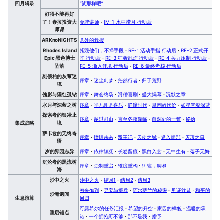
四月辑录
“就那样吧”
好得不能再好
了！泰拉投资大
金牌讲师
·
IM-1 水中捞月 行动后
师课
ARKnoNIGHTS
意外的救援
Rhodes Island
摧毁他们，不择手段
·
RE-1 活动手指 行动后
·
RE-2 正式开
Epic 黑色博士
打 行动后
·
RE-3 狂轰乱炸 行动后
·
RE-4 兵力压制 行动后
·
坠落
RE-5 渐入佳境 行动后
·
RE-6 最终考核 行动后
刻俄柏的灰蕈迷
序章
·
迷尘幻梦
·
茫然行者
·
归于荒野
境
傀影与猩红孤钻
序章
·
舞会终场
·
滑稽喜剧
·
盛大揭幕
·
沉默之章
水月与深蓝之树
序章
·
平凡即是喜乐
·
静谧时代
·
息潮的代价
·
如星空般深蓝
探索者的银凇止
序章
·
越过群山
·
直至冬夜降临
·
自深处的一瞥
·
终始
集成战略
境
萨卡兹的无终奇
序章
·
憧憬未来
·
双王记
·
天使之城
·
遁入阇那
·
无瑕之日
语
岁的界园志异
序章
·
依律镇抚
·
长卷留痕
·
黑白入玄
·
无中生有
·
落子无悔
沉沦者的黑流树
序章
·
强制重启
·
维度重构
·
纠缠，调和
海
沙中之火
沙中之火
·
结局1
·
结局2
·
结局3
初来乍到
·
寻宝与援兵
·
阿尔萨兰的秘密
·
见证往昔
·
和平的
沙洲遗闻
生息演算
回归
可露希尔的任务汇报
·
希望的升空
·
家园的样貌
·
温暖的承
重启锚点
诺
·
一个拥抱可不够
·
那不是我
·
赠予