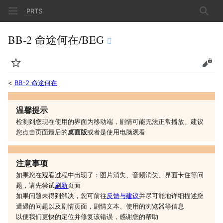
PRTS
搜索
BB-2 命途何在/BEG
监视
查看
<
BB-2 命途何在
温馨提示
检测到您现在使用的界面为移动端，剧情可能无法正常播放。建议
您
点击页面最后的
桌面版
或者是
使用电脑观看
注意事项
如果您在观看过程中出现了：图片消失、音频消失、界面卡住等问
题，请先尝试
刷新
页面
如果问题未得到解决，您可前往
反馈与建议
并尽可能地详细描述您
遭遇的问题以及剧情页面，剧情文本、使用的浏览器等信息
以便我们更快的定位并修复该错误，感谢您的帮助