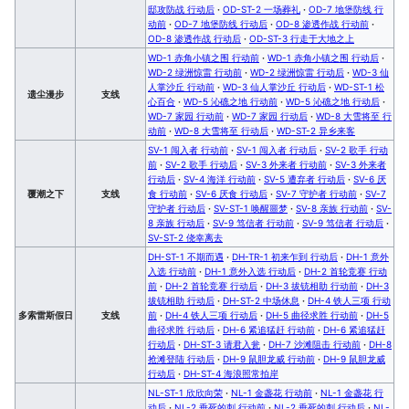
邸攻防战 行动后
·
OD-ST-2 一场葬礼
·
OD-7 地堡防线 行
动前
·
OD-7 地堡防线 行动后
·
OD-8 渗透作战 行动前
·
OD-8 渗透作战 行动后
·
OD-ST-3 行走于大地之上
WD-1 赤角小镇之围 行动前
·
WD-1 赤角小镇之围 行动后
·
WD-2 绿洲惊雷 行动前
·
WD-2 绿洲惊雷 行动后
·
WD-3 仙
人掌沙丘 行动前
·
WD-3 仙人掌沙丘 行动后
·
WD-ST-1 松
遗尘漫步
支线
心百合
·
WD-5 沁礁之地 行动前
·
WD-5 沁礁之地 行动后
·
WD-7 家园 行动前
·
WD-7 家园 行动后
·
WD-8 大雪将至 行
动前
·
WD-8 大雪将至 行动后
·
WD-ST-2 异乡来客
SV-1 闯入者 行动前
·
SV-1 闯入者 行动后
·
SV-2 歌手 行动
前
·
SV-2 歌手 行动后
·
SV-3 外来者 行动前
·
SV-3 外来者
行动后
·
SV-4 海洋 行动前
·
SV-5 遭弃者 行动后
·
SV-6 厌
覆潮之下
支线
食 行动前
·
SV-6 厌食 行动后
·
SV-7 守护者 行动前
·
SV-7
守护者 行动后
·
SV-ST-1 唤醒噩梦
·
SV-8 亲族 行动前
·
SV-
8 亲族 行动后
·
SV-9 笃信者 行动前
·
SV-9 笃信者 行动后
·
SV-ST-2 侥幸离去
DH-ST-1 不期而遇
·
DH-TR-1 初来乍到 行动后
·
DH-1 意外
入选 行动前
·
DH-1 意外入选 行动后
·
DH-2 首轮竞赛 行动
前
·
DH-2 首轮竞赛 行动后
·
DH-3 拔铳相助 行动前
·
DH-3
拔铳相助 行动后
·
DH-ST-2 中场休息
·
DH-4 铁人三项 行动
多索雷斯假日
支线
前
·
DH-4 铁人三项 行动后
·
DH-5 曲径求胜 行动前
·
DH-5
曲径求胜 行动后
·
DH-6 紧追猛赶 行动前
·
DH-6 紧追猛赶
行动后
·
DH-ST-3 请君入瓮
·
DH-7 沙滩阻击 行动前
·
DH-8
抢滩登陆 行动后
·
DH-9 鼠胆龙威 行动前
·
DH-9 鼠胆龙威
行动后
·
DH-ST-4 海浪照常拍岸
NL-ST-1 欣欣向荣
·
NL-1 金盏花 行动前
·
NL-1 金盏花 行
动后
·
NL-2 垂死的刺 行动前
·
NL-2 垂死的刺 行动后
·
NL-