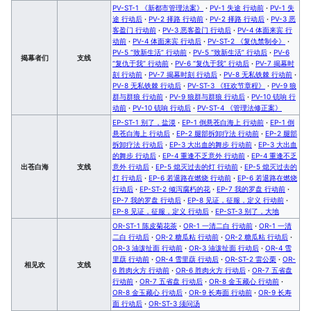
PV-ST-1 《新都市管理法案》
·
PV-1 失途 行动前
·
PV-1 失
途 行动后
·
PV-2 择路 行动前
·
PV-2 择路 行动后
·
PV-3 恶
客盈门 行动前
·
PV-3 恶客盈门 行动后
·
PV-4 体面来宾 行
动前
·
PV-4 体面来宾 行动后
·
PV-ST-2 《复仇禁制令》
·
PV-5 “致新生活” 行动前
·
PV-5 “致新生活” 行动后
·
PV-6
揭幕者们
支线
“复仇于我” 行动前
·
PV-6 “复仇于我” 行动后
·
PV-7 揭幕时
刻 行动前
·
PV-7 揭幕时刻 行动后
·
PV-8 无私铁棘 行动前
·
PV-8 无私铁棘 行动后
·
PV-ST-3 《狂欢节章程》
·
PV-9 狼
群与群狼 行动前
·
PV-9 狼群与群狼 行动后
·
PV-10 铳响 行
动前
·
PV-10 铳响 行动后
·
PV-ST-4 《管理法修正案》
EP-ST-1 别了，盐漠
·
EP-1 倒悬苍白海上 行动前
·
EP-1 倒
悬苍白海上 行动后
·
EP-2 腿部拆卸疗法 行动前
·
EP-2 腿部
拆卸疗法 行动后
·
EP-3 大出血的舞步 行动前
·
EP-3 大出血
的舞步 行动后
·
EP-4 重逢不乏意外 行动前
·
EP-4 重逢不乏
出苍白海
支线
意外 行动后
·
EP-5 熄灭过去的灯 行动前
·
EP-5 熄灭过去的
灯 行动后
·
EP-6 若退路在燃烧 行动前
·
EP-6 若退路在燃烧
行动后
·
EP-ST-2 倾泻腐朽的花
·
EP-7 我的罗盘 行动前
·
EP-7 我的罗盘 行动后
·
EP-8 见证，征服，定义 行动前
·
EP-8 见证，征服，定义 行动后
·
EP-ST-3 别了，大地
OR-ST-1 陈皮菊花茶
·
OR-1 一清二白 行动前
·
OR-1 一清
二白 行动后
·
OR-2 糖瓜粘 行动前
·
OR-2 糖瓜粘 行动后
·
OR-3 油泼扯面 行动前
·
OR-3 油泼扯面 行动后
·
OR-4 雪
里蕻 行动前
·
OR-4 雪里蕻 行动后
·
OR-ST-2 雷公栗
·
OR-
相见欢
支线
6 胜肉火方 行动前
·
OR-6 胜肉火方 行动后
·
OR-7 五省盘
行动前
·
OR-7 五省盘 行动后
·
OR-8 金玉藏心 行动前
·
OR-8 金玉藏心 行动后
·
OR-9 长寿面 行动前
·
OR-9 长寿
面 行动后
·
OR-ST-3 须问汤