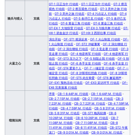
GT-1 日正当中 行动前
·
GT-1 日正当中 行动后
·
GT-2 察言
观色 行动前
·
GT-2 察言观色 行动后
·
GT-3 意外之旅 行动
前
·
GT-3 意外之旅 行动后
·
GT-4 污点证人 行动前
·
GT-4
骑兵与猎人
支线
污点证人 行动后
·
GT-5 各抒己见 行动前
·
GT-5 各抒己见
行动后
·
GT-6 黄金三角 行动前
·
GT-6 黄金三角 行动后
·
GT-EX-1 大地惊雷 行动后
·
GT-EX-3 与狼共舞 行动后
·
GT-
HX-1 碧血金沙 行动后
·
GT-HX-3 西部往事 行动后
演出开始
·
OF-ST1 摇滚起来
·
OF-1 火山制造 行动前
·
OF-
1 火山制造 行动后
·
OF-ST2 冲破藩篱
·
OF-2 演出继续 行
动前
·
OF-2 演出继续 行动后
·
OF-3 竞走赛 行动前
·
OF-3
竞走赛 行动后
·
OF-4 他是将军 行动前
·
OF-4 他是将军 行
动后
·
OF-ST3 压力之下
·
OF-5 别阻止我 行动前
·
OF-5 别
火蓝之心
支线
阻止我 行动后
·
OF-6 杀手女皇 行动前
·
OF-6 杀手女皇 行
动后
·
OF-ST4 爱某个人
·
OF-7 一锤定音 行动前
·
OF-7 一
锤定音 行动后
·
OF-8 汐斯塔狂想曲 行动前
·
OF-8 汐斯塔
狂想曲 行动后
·
OF-ST5 此生挚爱
·
OF-ST6 邂逅潮声
·
OF-EX1 预热活动 行动后
·
OF-EX3 采访环节 行动后
·
OF-
EX6 完美落幕 行动后
序章
·
CB-1 6:44P.M. 行动前
·
CB-1 6:44P.M. 行动后
·
CB-2 7:15P.M. 行动前
·
CB-2 7:15P.M. 行动后
·
CB-3
7:22P.M. 行动前
·
CB-3 7:22P.M. 行动后
·
CB-4 7:59P.M.
行动前
·
CB-4 7:59P.M. 行动后
·
CB-5 8:31P.M. 行动前
·
CB-5 8:31P.M. 行动后
·
CB-ST1 晚风轻拂
·
CB-6
10:26P.M. 行动前
·
CB-6 10:26P.M. 行动后
·
CB-7
喧闹法则
支线
11:08P.M. 行动前
·
CB-7 11:08P.M. 行动后
·
CB-8
11:41P.M. 行动前
·
CB-8 11:41P.M. 行动后
·
CB-ST2 午夜
龙门
·
CB-9 0:01A.M. 行动前
·
CB-9 0:01A.M. 行动后
·