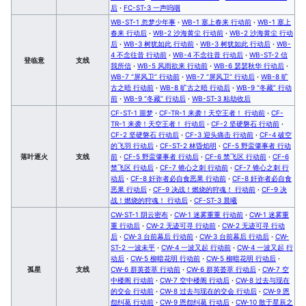
后
·
FC-ST-3 一声呜咽
WB-ST-1 忽梦少年事
·
WB-1 塞上春来 行动前
·
WB-1 塞上
春来 行动后
·
WB-2 沙海黄尘 行动前
·
WB-2 沙海黄尘 行动
后
·
WB-3 树犹如此 行动前
·
WB-3 树犹如此 行动后
·
WB-
4 不念往昔 行动前
·
WB-4 不念往昔 行动后
·
WB-ST-2 信
登临意
支线
我所信
·
WB-5 风雨欲来 行动前
·
WB-6 瑟瑟秋华 行动后
·
WB-7 “屏风卫” 行动前
·
WB-7 “屏风卫” 行动后
·
WB-8 旷
古之晤 行动前
·
WB-8 旷古之晤 行动后
·
WB-9 “冬藏” 行动
前
·
WB-9 “冬藏” 行动后
·
WB-ST-3 粘劫收后
CF-ST-1 噩梦
·
CF-TR-1 来袭！天空王者！ 行动前
·
CF-
TR-1 来袭！天空王者！ 行动后
·
CF-2 坚硬磐石 行动前
·
CF-2 坚硬磐石 行动后
·
CF-3 迎头痛击 行动前
·
CF-4 破空
的飞羽 行动后
·
CF-ST-2 林昏焰明
·
CF-5 野蛮肇事者 行动
落叶逐火
支线
前
·
CF-5 野蛮肇事者 行动后
·
CF-6 禁飞区 行动前
·
CF-6
禁飞区 行动后
·
CF-7 锥心之刺 行动前
·
CF-7 锥心之刺 行
动后
·
CF-8 奸诈者必自食恶果 行动前
·
CF-8 奸诈者必自食
恶果 行动后
·
CF-9 决战！燃烧的狩魂！ 行动前
·
CF-9 决
战！燃烧的狩魂！ 行动后
·
CF-ST-3 晨曦
CW-ST-1 阴云密布
·
CW-1 迷雾重重 行动前
·
CW-1 迷雾重
重 行动后
·
CW-2 无迹可寻 行动前
·
CW-2 无迹可寻 行动
后
·
CW-3 台前幕后 行动前
·
CW-3 台前幕后 行动后
·
CW-
ST-2 一波未平
·
CW-4 一波又起 行动前
·
CW-4 一波又起 行
动后
·
CW-5 柳暗花明 行动前
·
CW-5 柳暗花明 行动后
·
孤星
支线
CW-6 群英荟萃 行动前
·
CW-6 群英荟萃 行动后
·
CW-7 空
中楼阁 行动前
·
CW-7 空中楼阁 行动后
·
CW-8 过去与现在
的交会 行动前
·
CW-8 过去与现在的交会 行动后
·
CW-9 恩
怨纠葛 行动前
·
CW-9 恩怨纠葛 行动后
·
CW-10 散于星辰之