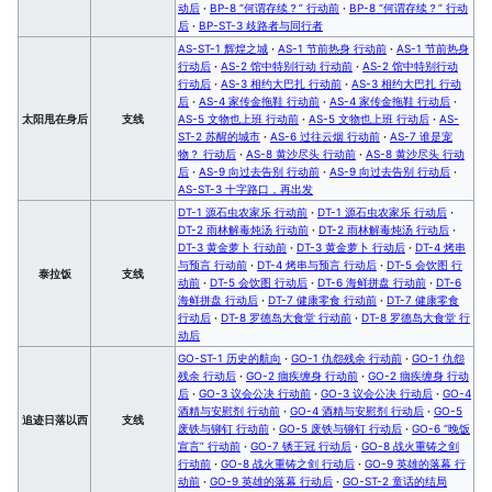
动后
·
BP-8 “何谓存续？” 行动前
·
BP-8 “何谓存续？” 行动
后
·
BP-ST-3 歧路者与同行者
AS-ST-1 辉煌之城
·
AS-1 节前热身 行动前
·
AS-1 节前热身
行动后
·
AS-2 馆中特别行动 行动前
·
AS-2 馆中特别行动
行动后
·
AS-3 相约大巴扎 行动前
·
AS-3 相约大巴扎 行动
后
·
AS-4 家传金拖鞋 行动前
·
AS-4 家传金拖鞋 行动后
·
太阳甩在身后
支线
AS-5 文物也上班 行动前
·
AS-5 文物也上班 行动后
·
AS-
ST-2 苏醒的城市
·
AS-6 过往云烟 行动前
·
AS-7 谁是宠
物？ 行动后
·
AS-8 黄沙尽头 行动前
·
AS-8 黄沙尽头 行动
后
·
AS-9 向过去告别 行动前
·
AS-9 向过去告别 行动后
·
AS-ST-3 十字路口，再出发
DT-1 源石虫农家乐 行动前
·
DT-1 源石虫农家乐 行动后
·
DT-2 雨林解毒炖汤 行动前
·
DT-2 雨林解毒炖汤 行动后
·
DT-3 黄金萝卜 行动前
·
DT-3 黄金萝卜 行动后
·
DT-4 烤串
与预言 行动前
·
DT-4 烤串与预言 行动后
·
DT-5 会饮图 行
泰拉饭
支线
动前
·
DT-5 会饮图 行动后
·
DT-6 海鲜拼盘 行动前
·
DT-6
海鲜拼盘 行动后
·
DT-7 健康零食 行动前
·
DT-7 健康零食
行动后
·
DT-8 罗德岛大食堂 行动前
·
DT-8 罗德岛大食堂 行
动后
GO-ST-1 历史的航向
·
GO-1 仇怨残余 行动前
·
GO-1 仇怨
残余 行动后
·
GO-2 痼疾缠身 行动前
·
GO-2 痼疾缠身 行动
后
·
GO-3 议会公决 行动前
·
GO-3 议会公决 行动后
·
GO-4
酒精与安慰剂 行动前
·
GO-4 酒精与安慰剂 行动后
·
GO-5
追迹日落以西
支线
废铁与铆钉 行动前
·
GO-5 废铁与铆钉 行动后
·
GO-6 “晚饭
宣言” 行动前
·
GO-7 锈王冠 行动后
·
GO-8 战火重铸之剑
行动前
·
GO-8 战火重铸之剑 行动后
·
GO-9 英雄的落幕 行
动前
·
GO-9 英雄的落幕 行动后
·
GO-ST-2 童话的结局