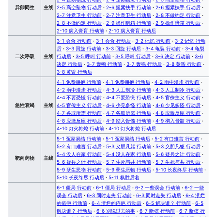
异卵同生
主线
2-5 高空坠物 行动后
·
2-6 握紧扶手 行动前
·
2-6 握紧扶手 行动后
·
2-7 注意卫生 行动前
·
2-7 注意卫生 行动后
·
2-8 不做约定 行动前
·
2-8 不做约定 行动后
·
2-9 操作暗箱 行动前
·
2-9 操作暗箱 行动后
·
2-10 病入膏肓 行动前
·
2-10 病入膏肓 行动后
3-1 会合 行动前
·
3-1 会合 行动后
·
3-2 记忆 行动前
·
3-2 记忆 行动
后
·
3-3 回旋 行动前
·
3-3 回旋 行动后
·
3-4 龟裂 行动前
·
3-4 龟裂
二次呼吸
主线
行动后
·
3-5 呼叫 行动前
·
3-5 呼叫 行动后
·
3-6 决定 行动前
·
3-6
决定 行动后
·
3-7 轰鸣 行动前
·
3-7 轰鸣 行动后
·
3-8 黄昏 行动前
·
3-8 黄昏 行动后
4-1 免费拥抱 行动前
·
4-1 免费拥抱 行动后
·
4-2 雨中漫步 行动前
·
4-2 雨中漫步 行动后
·
4-3 人工制冷 行动前
·
4-3 人工制冷 行动后
·
4-4 不要恐慌 行动前
·
4-4 不要恐慌 行动后
·
4-5 官僚主义 行动前
·
急性衰竭
主线
4-5 官僚主义 行动后
·
4-6 少见多怪 行动前
·
4-6 少见多怪 行动后
·
4-7 各取所需 行动前
·
4-7 各取所需 行动后
·
4-8 应激反应 行动前
·
4-8 应激反应 行动后
·
4-9 彻入骨髓 行动前
·
4-9 彻入骨髓 行动后
·
4-10 灯火将熄 行动前
·
4-10 灯火将熄 行动后
5-1 冤家易结 行动前
·
5-1 冤家易结 行动后
·
5-2 有口难言 行动前
·
5-2 有口难言 行动后
·
5-3 义胆凡躯 行动前
·
5-3 义胆凡躯 行动后
·
5-4 没人在家 行动前
·
5-4 没人在家 行动后
·
5-6 疑兵之计 行动前
·
靶向药物
主线
5-6 疑兵之计 行动后
·
5-7 生死与共 行动前
·
5-7 生死与共 行动后
·
5-9 孽生恶物 行动前
·
5-9 孽生恶物 行动后
·
5-10 长夜终尽 行动前
·
5-10 长夜终尽 行动后
·
5-11 棋胜后着
6-1 僵局 行动前
·
6-1 僵局 行动后
·
6-2 一些误会 行动前
·
6-2 一些
误会 行动后
·
6-3 同时走失 行动前
·
6-3 同时走失 行动后
·
6-4 溃烂
的疮疤 行动前
·
6-4 溃烂的疮疤 行动后
·
6-5 解决谁？ 行动前
·
6-5
解决谁？ 行动后
·
6-6 别说过去的事
·
6-7 断弦 行动前
·
6-7 断弦 行