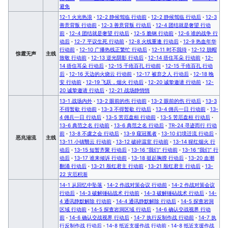
避免
12-1 火光热浪
·
12-2 静候驾临 行动前
·
12-2 静候驾临 行动后
·
12-3
善意背叛 行动前
·
12-3 善意背叛 行动后
·
12-4 团结就是奢望 行动
前
·
12-4 团结就是奢望 行动后
·
12-5 脆钢 行动前
·
12-6 谁的战争 行
动后
·
12-7 平议生死 行动前
·
12-8 火线重逢 行动后
·
12-9 热血年华
行动前
·
12-10 广播热线正繁忙 行动后
·
12-11 时不我待
·
12-12 脱帽
惊霆无声
主线
致敬 行动前
·
12-13 逆光阴影 行动后
·
12-14 捂住耳朵 行动前
·
12-
14 捂住耳朵 行动后
·
12-15 千疮百孔 行动前
·
12-15 千疮百孔 行动
后
·
12-16 天边的火烧云 行动前
·
12-17 被弃之人 行动后
·
12-18 晚
安 行动前
·
12-19 飞跃，烟火 行动后
·
12-20 诚挚邀请 行动前
·
12-
20 诚挚邀请 行动后
·
12-21 战场静悄悄
13-1 战场内外
·
13-2 眼前的伤 行动前
·
13-2 眼前的伤 行动后
·
13-3
不得暂歇 行动前
·
13-3 不得暂歇 行动后
·
13-4 佣兵一日 行动前
·
13-
4 佣兵一日 行动后
·
13-5 苦厄盘桓 行动前
·
13-5 苦厄盘桓 行动后
·
13-6 典范之名 行动前
·
13-6 典范之名 行动后
·
TR-24 寻迹而行 行动
前
·
13-8 不虞之会 行动后
·
13-9 窥冠冕者
·
13-10 幻境迁流 行动后
·
恶兆湍流
主线
13-11 小镇翳云 行动前
·
13-12 破碎温室 行动前
·
13-14 猩红烟火 行
动后
·
13-15 短暂齐聚 行动后
·
13-16 “我们” 行动前
·
13-16 “我们” 行
动后
·
13-17 谁来倾诉 行动前
·
13-18 挺起胸膛 行动后
·
13-20 血潮
翻涌 行动后
·
13-21 殷红君主 行动前
·
13-21 殷红君主 行动后
·
13-
22 灾厄积渐
14-1 从回忆中坠落
·
14-2 作战对策会议 行动前
·
14-2 作战对策会议
行动后
·
14-3 破解锤砧战术 行动前
·
14-3 破解锤砧战术 行动后
·
14-
4 通讯静默解除 行动前
·
14-4 通讯静默解除 行动后
·
14-5 探查岩洞
区域 行动前
·
14-5 探查岩洞区域 行动后
·
14-6 确认交战视界 行动
前
·
14-6 确认交战视界 行动后
·
14-7 执行反制作战 行动前
·
14-7 执
行反制作战 行动后
·
14-8 抵近支援作战 行动前
·
14-8 抵近支援作战