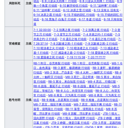
动后
·
6-8 只是从天而降！ 行动前
·
6-8 只是从天而降！ 行动后
·
6-9
局部坏死
主线
换一个角度 行动前
·
6-10 解开铃铛 行动后
·
6-11 “这种事” 行动前
·
6-11 “这种事” 行动后
·
6-12 冰原之雪 行动前
·
6-13 没有火,没有光
·
6-14 冰原之霜 行动后
·
6-15 不错的回忆 行动前
·
6-15 不错的回忆 行
动后
·
6-16 黑兔子,白兔子 行动前
·
6-17 冬逝 行动后
·
6-18 只有你知
道
7-1 32:00:00
·
7-2 别离之夜 行动前
·
7-2 别离之夜 行动后
·
7-3 变
节之刃 行动前
·
7-3 变节之刃 行动后
·
7-4 并肩之约-1 行动前
·
7-5
并肩之约-2 行动后
·
7-6 遗忘之地 行动前
·
7-6 遗忘之地 行动后
·
7-
苦难摇篮
主线
7 26:37:14
·
7-8 沉默者之怒-1 行动前
·
7-9 沉默者之怒-2 行动后
·
7-10 暗淡者之火 行动前
·
7-10 暗淡者之火 行动后
·
7-13 感染者之
盾-1 行动前
·
7-17 感染者之盾-2 行动后
·
7-18 爱国者之死 行动前
·
7-18 爱国者之死 行动后
·
7-19 11:15:38
·
7-20 ??:??:??
R8-1 昨日，谷壳将裂 行动前
·
R8-1 昨日，谷壳将裂 行动后
·
M8-1 今
日，血色满溢
·
R8-3 麦秆，极易燃烧 行动前
·
R8-3 麦秆，极易燃烧
行动后
·
M8-2 失语，产自多言
·
R8-4 火种，一触即灭 行动前
·
R8-4
火种，一触即灭 行动后
·
M8-3 死亡，召之即来
·
R8-5 寒冷，来自知
觉 行动前
·
R8-5 寒冷，来自知觉 行动后
·
M8-4 意志，片缕幻影
·
R8-6 战场，蔓延不止 行动前
·
R8-6 战场，蔓延不止 行动后
·
M8-5
厄运，等候已久
·
R8-8 人心，向背无常 行动前
·
R8-8 人心，向背无
常 行动后
·
M8-6 再见，只为再见 行动前
·
M8-6 再见，只为再见 行
怒号光明
主线
动后
·
R8-9 相逢，总是离别 行动前
·
R8-9 相逢，总是离别 行动后
·
M8-7 恶言，报应不爽 行动前
·
M8-7 恶言，报应不爽 行动后
·
R8-11
落雪，浸黑国土 行动前
·
R8-11 落雪，浸黑国土 行动后
·
M8-8 苏
醒，浮出梦乡 行动前
·
M8-8 苏醒，浮出梦乡 行动后
·
JT8-1 恨火，
流向原野 行动前
·
JT8-1 恨火，流向原野 行动后
·
JT8-2 睁眼，便是
日暮 行动前
·
JT8-2 睁眼，便是日暮 行动后
·
JT8-3 昂首，足践烈焰
行动前
·
JT8-3 昂首，足践烈焰 行动后
·
END8-1 尾声，抑或开始
·