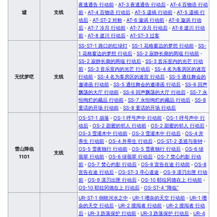
夜逃通告 行动前
·
AT-3 夜逃通告 行动后
·
AT-4 百物语 行动
墟
支线
前
·
AT-4 百物语 行动后
·
AT-5 遗祸 行动前
·
AT-5 遗祸 行
动后
·
AT-ST-2 对称
·
AT-6 漩涡 行动前
·
AT-6 漩涡 行动
后
·
AT-7 冷月 行动前
·
AT-7 冷月 行动后
·
AT-8 逝川 行动
前
·
AT-8 逝川 行动后
·
AT-ST-3 过客
SS-ST-1 路口的红绿灯
·
SS-1 花格窗边的梦想 行动前
·
SS-
1 花格窗边的梦想 行动后
·
SS-2 寂静长廊的两端 行动前
·
SS-2 寂静长廊的两端 行动后
·
SS-3 音乐室内的光芒 行动
前
·
SS-3 音乐室内的光芒 行动后
·
SS-4 名为客房区的迷宫
无忧梦呓
支线
行动前
·
SS-4 名为客房区的迷宫 行动后
·
SS-5 通往舞会的
邀请函 行动前
·
SS-5 通往舞会的邀请函 行动后
·
SS-6 回声
飘荡的大厅 行动前
·
SS-6 回声飘荡的大厅 行动后
·
SS-7 永
恒绚烂的藏品 行动前
·
SS-7 永恒绚烂的藏品 行动后
·
SS-8
童话的开场 行动前
·
SS-8 童话的开场 行动后
OS-ST-1 崩落
·
OS-1 呼号声中 行动前
·
OS-1 呼号声中 行
动后
·
OS-2 甜蜜的邻人 行动前
·
OS-2 甜蜜的邻人 行动后
·
OS-3 雪灌木中 行动前
·
OS-3 雪灌木中 行动后
·
OS-4 并
蒂生 行动前
·
OS-4 并蒂生 行动后
·
OS-ST-2 圣巡与丧钟
·
雪山降临
OS-5 雪夜独行 行动前
·
OS-5 雪夜独行 行动后
·
OS-6 绿
支线
1101
翡翠 行动前
·
OS-6 绿翡翠 行动后
·
OS-7 焚心灼影 行动
前
·
OS-7 焚心灼影 行动后
·
OS-8 宣告在途 行动前
·
OS-8
宣告在途 行动后
·
OS-ST-3 寻心道途
·
OS-9 凛刃出匣 行动
前
·
OS-9 凛刃出匣 行动后
·
OS-10 耶拉冈德在上 行动前
·
OS-10 耶拉冈德在上 行动后
·
OS-ST-4 “降临”
UR-ST-1 倒映河水之中
·
UR-1 嘈杂的天空 行动前
·
UR-1 嘈
杂的天空 行动后
·
UR-2 擅闯者 行动前
·
UR-2 擅闯者 行动
后
·
UR-3 跌落保护 行动前
·
UR-3 跌落保护 行动后
·
UR-4