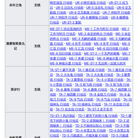
晴空湍流 行动前
·
UR-4 晴空湍流 行动后
·
UR-ST-2 试飞
未许之地
支线
日
·
UR-5 注目礼 行动前
·
UR-5 注目礼 行动后
·
UR-6 交叉
航线 行动前
·
UR-6 交叉航线 行动后
·
UR-7 停机坪 行动前
·
UR-7 停机坪 行动后
·
UR-8 栖脚地 行动前
·
UR-8 栖脚地
行动后
·
UR-ST-3 复航
ME-ST-1 涉过流淌的河
·
ME-1 工作与时日 行动前
·
ME-1
工作与时日 行动后
·
ME-2 命定的终点 行动前
·
ME-2 命定
的终点 行动后
·
ME-3 无解的谜题 行动前
·
ME-3 无解的谜
雅赛努斯复仇
题 行动后
·
ME-4 失手 行动前
·
ME-4 失手 行动后
·
ME-5
支线
记
汇流 行动前
·
ME-5 汇流 行动后
·
ME-6 旧日诗篇 行动前
·
ME-6 旧日诗篇 行动后
·
ME-ST-2 一个无声的夜晚
·
ME-7
奔袭 行动前
·
ME-7 奔袭 行动后
·
ME-8 神谕示显 行动前
·
ME-8 神谕示显 行动后
·
ME-ST-3 无法再一次踏入的河
TA-ST-1 蒙不失诵
·
TA-1 激石波 行动前
·
TA-1 激石波 行动
后
·
TA-2 大头鬼 行动前
·
TA-2 大头鬼 行动后
·
TA-3 聚墨
痕 行动前
·
TA-3 聚墨痕 行动后
·
TA-4 小雪崩 行动前
·
TA-
4 小雪崩 行动后
·
TA-5 双飞燕 行动前
·
TA-5 双飞燕 行动
辞岁行
支线
后
·
TA-6 裹锋 行动前
·
TA-6 裹锋 行动后
·
TA-7 相思断 行
动前
·
TA-7 相思断 行动后
·
TA-8 金错刀 行动前
·
TA-8 金
错刀 行动后
·
TA-9 气合 行动前
·
TA-9 气合 行动后
·
TA-10
镇神头 行动前
·
TA-10 镇神头 行动后
·
TA-11 长生劫 行动
前
·
TA-11 长生劫 行动后
·
TA-ST-2 史不失书
TD-ST-1 风沙渐起
·
TD-1 硬壳下的胆小鬼 行动前
·
TD-1 硬
壳下的胆小鬼 行动后
·
TD-2 还我锅来！ 行动前
·
TD-2 还
我锅来！ 行动后
·
TD-3 不能掉以轻心 行动前
·
TD-3 不能
掉以轻心 行动后
·
TD-4 赤雪之兆 行动前
·
TD-4 赤雪之兆
行动后
·
TD-5 只能成功，不能失败 行动前
·
TD-5 只能成
泡影苍霆
支线