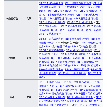
CR-ST-1 特别参观通道
·
CR-1 城市主题展 行动前
·
CR-1 城
市主题展 行动后
·
CR-2 不对称庭园 行动前
·
CR-2 不对称
庭园 行动后
·
CR-3 假面舞池 行动前
·
CR-3 假面舞池 行动
后
·
CR-4 非传统艺术空间 行动前
·
CR-4 非传统艺术空间
水晶箭行动
支线
行动后
·
CR-5 消防通道 行动前
·
CR-5 消防通道 行动后
·
CR-6 反艺术运动 行动前
·
CR-6 反艺术运动 行动后
·
CR-
ST-2 策展人会客厅
·
CR-7 安全出口 行动前
·
CR-7 安全出
口 行动后
·
CR-8 一跃而下 行动前
·
CR-8 一跃而下 行动后
·
CR-ST-3 艺术馆餐厅
BB-ST-1 未完成的告别
·
BB-1 宏伟愿景 行动前
·
BB-1 宏
伟愿景 行动后
·
BB-2 命途何在 行动前
·
BB-2 命途何在 行
动后
·
BB-3 无声破裂 行动前
·
BB-3 无声破裂 行动后
·
BB-ST-2 在疲惫中苏醒
·
BB-4 悠长的旅途 行动前
·
BB-4
悠长的旅途 行动后
·
BB-5 激变烽烟 行动前
·
BB-5 激变烽
巴别塔
支线
烟 行动后
·
BB-6 灯火闪烁不定 行动前
·
BB-6 灯火闪烁不
定 行动后
·
BB-7 阴影显现 行动前
·
BB-7 阴影显现 行动
后
·
BB-8 终局倒计时 行动前
·
BB-8 终局倒计时 行动后
·
BB-9 尘埃落定 行动前
·
BB-9 尘埃落定 行动后
·
BB-10 再
见，再见 行动前
·
BB-10 再见，再见 行动后
·
BB-ST-3 灵
魂尽头
BP-ST-1 浪潮守望者
·
BP-1 第一次接触 行动前
·
BP-1 第一
次接触 行动后
·
BP-2 评议式迎接 行动前
·
BP-2 评议式迎
接 行动后
·
BP-3 如海雪纷散 行动前
·
BP-3 如海雪纷散 行
动后
·
BP-4 牺牲与代价 行动前
·
BP-4 牺牲与代价 行动后
·
生路
支线
BP-5 不治的命运 行动前
·
BP-5 不治的命运 行动后
·
BP-6
阿戈尔失格 行动前
·
BP-6 阿戈尔失格 行动后
·
BP-ST-2 如
海流倒灌
·
BP-7 从历史中来 行动前
·
BP-7 从历史中来 行