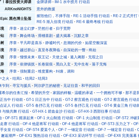
了！泰拉投资大师课
金牌讲师
IM-1 水中捞月 行动后
ARKnoNIGHTS
意外的救援
摧毁他们，不择手段
RE-1 活动手指 行动后
RE-2 正式开打
nd Epic 黑色博士坠落
RE-5 渐入佳境 行动后
RE-6 最终考核 行动后
迷境
序章
迷尘幻梦
茫然行者
归于荒野
孤钻
序章
舞会终场
滑稽喜剧
盛大揭幕
沉默之章
之树
序章
平凡即是喜乐
静谧时代
息潮的代价
如星空般深蓝
止境
序章
越过群山
直至冬夜降临
自深处的一瞥
终始
奇语
序章
憧憬未来
双王记
天使之城
遁入阇那
无瑕之日
志异
序章
依律镇抚
长卷留痕
黑白入玄
无中生有
落子无悔
树海
序章
强制重启
维度重构
纠缠，调和
中之火
结局1
结局2
结局3
来乍到
寻宝与援兵
阿尔萨兰的秘密
见证往昔
和平的回归
露希尔的任务汇报
希望的升空
家园的样貌
温暖的承诺
一个拥抱可不够
那不是
 日正当中 行动前
GT-1 日正当中 行动后
GT-2 察言观色 行动前
GT-2 察言观色 行动
 污点证人 行动后
GT-5 各抒己见 行动前
GT-5 各抒己见 行动后
GT-6 黄金三角 行动
X-3 与狼共舞 行动后
GT-HX-1 碧血金沙 行动后
GT-HX-3 西部往事 行动后
始
OF-ST1 摇滚起来
OF-1 火山制造 行动前
OF-1 火山制造 行动后
OF-ST2 冲
 竞走赛 行动后
OF-4 他是将军 行动前
OF-4 他是将军 行动后
OF-ST3 压力之下
O
 杀手女皇 行动后
OF-ST4 爱某个人
OF-7 一锤定音 行动前
OF-7 一锤定音 行动后
T6 邂逅潮声
OF-EX1 预热活动 行动后
OF-EX3 采访环节 行动后
OF-EX6 完美落幕