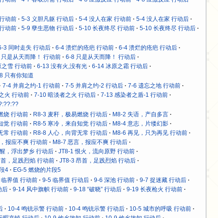
 行动前
5-3 义胆凡躯 行动后
5-4 没人在家 行动前
5-4 没人在家 行动后
 行动前
5-9 孽生恶物 行动后
5-10 长夜终尽 行动前
5-10 长夜终尽 行动后
6-3 同时走失 行动后
6-4 溃烂的疮疤 行动前
6-4 溃烂的疮疤 行动后
-8 只是从天而降！ 行动前
6-8 只是从天而降！ 行动后
冰原之雪 行动前
6-13 没有火,没有光
6-14 冰原之霜 行动后
18 只有你知道
7-4 并肩之约-1 行动前
7-5 并肩之约-2 行动后
7-6 遗忘之地 行动前
者之火 行动前
7-10 暗淡者之火 行动后
7-13 感染者之盾-1 行动前
?:??:??
易燃烧 行动前
R8-3 麦秆，极易燃烧 行动后
M8-2 失语，产自多言
自知觉 行动前
R8-5 寒冷，来自知觉 行动后
M8-4 意志，片缕幻影
背无常 行动前
R8-8 人心，向背无常 行动后
M8-6 再见，只为再见 行动前
恶言，报应不爽 行动前
M8-7 恶言，报应不爽 行动后
 苏醒，浮出梦乡 行动后
JT8-1 恨火，流向原野 行动前
3 昂首，足践烈焰 行动前
JT8-3 昂首，足践烈焰 行动后
段4
EG-5 燃烧的片段5
5 临界值 行动前
9-5 临界值 行动后
9-6 深池 行动前
9-7 捉迷藏 行动后
动后
9-14 风中旗帜 行动前
9-18 “破晓” 行动后
9-19 长夜枪火 行动前
后
10-4 鸣铳示警 行动前
10-4 鸣铳示警 行动后
10-5 城市的呼吸 行动前
8 无暇哀悼 行动后
10-9 他乡故知 行动前
10-9 他乡故知 行动后