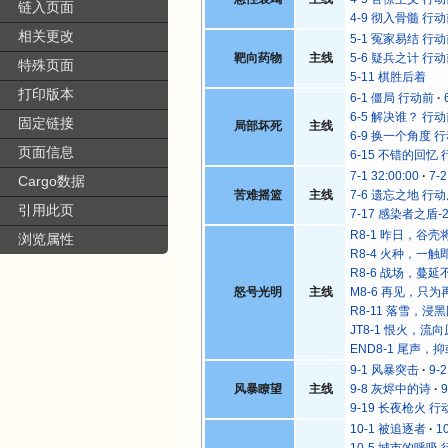
链入页面
4-9 彻入骨髓 行
相关更改
5-1 冤家易结 行
靶向药物
主线
5-6 疑兵之计 行
特殊页面
5-11 棋胜后着
打印版本
6-1 僵局 行动前
6-5 解决谁？ 行
固定链接
局部坏死
主线
6-9 换一个角度 
页面信息
6-15 不错的回忆
7-1 32:00:00
7-
Cargo数据
苦难摇篮
主线
7-6 遗忘之地 行
引用此页
7-17 感染者之盾-
R8-1 昨日，谷壳
浏览属性
R8-4 火种，一触
R8-6 战场，蔓延
怒号光明
主线
M8-6 再见，只为
R8-11 落雪，浸
JT8-1 恨火，流
END8-1 尾声，
9-1 风暴突击
9-
风暴瞭望
主线
9-8 灰烬中的诗
9-19 长夜枪火 行
10-1 被追逐者
1
10-5 城市的呼吸