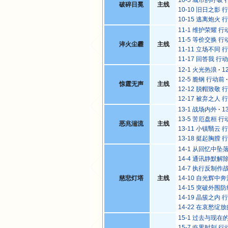
破碎日冕
主线
10-10 旧日之影 
10-15 逃离炮火 
11-1 维护荣耀 行
11-5 等价交换 行
淬火尘霾
主线
11-11 立场不同 
11-17 回答我 行
12-1 火光热浪
1
12-5 脆钢 行动前
惊霆无声
主线
12-12 脱帽致敬 
12-17 被弃之人 
13-1 战场内外
1
13-5 苦厄盘桓 行
恶兆湍流
主线
13-11 小镇翳云 
13-18 挺起胸膛 
14-1 从回忆中坠
14-4 通讯静默解
14-7 执行反制作
慈悲灯塔
主线
14-10 自光辉中
14-15 突破外围
14-19 晶簇之内 
14-22 在哀愁绽
15-1 过去与现在
15-7 临界时刻 行