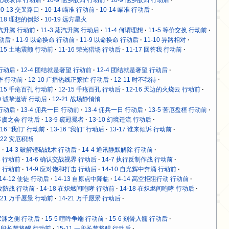
10-13 交叉路口
10-14 瞄准 行动前
10-14 瞄准 行动后
-18 理想的倒影
10-19 远方星火
蒸汽升腾 行动前
11-3 蒸汽升腾 行动后
11-4 何谓理想
11-5 等价交换 行动前
行动后
11-9 以命换命 行动前
11-9 以命换命 行动后
11-10 异路相对
-15 土地震颤 行动前
11-16 荣光猎场 行动后
11-17 回答我 行动前
 行动后
12-4 团结就是奢望 行动前
12-4 团结就是奢望 行动后
年华 行动前
12-10 广播热线正繁忙 行动后
12-11 时不我待
-15 千疮百孔 行动前
12-15 千疮百孔 行动后
12-16 天边的火烧云 行动前
20 诚挚邀请 行动后
12-21 战场静悄悄
 行动后
13-4 佣兵一日 行动前
13-4 佣兵一日 行动后
13-5 苦厄盘桓 行动前
 不虞之会 行动后
13-9 窥冠冕者
13-10 幻境迁流 行动后
-16 “我们” 行动前
13-16 “我们” 行动后
13-17 谁来倾诉 行动前
-22 灾厄积渐
前
14-3 破解锤砧战术 行动后
14-4 通讯静默解除 行动前
界 行动前
14-6 确认交战视界 行动后
14-7 执行反制作战 行动前
击 行动前
14-9 应对饱和打击 行动后
14-10 自光辉中奔涌 行动前
14-12 使徒 行动后
14-13 自原点中降临
14-14 高空拒阻行动 行动前
舱攻防战 行动前
14-18 在炽燃间咆哮 行动前
14-18 在炽燃间咆哮 行动后
-21 万千愿景 行动前
14-21 万千愿景 行动后
 深渊之侧 行动后
15-5 喧哗争端 行动前
15-6 刻骨入髓 行动后
 一段长梦将醒 行动前
15-11 一段长梦将醒 行动后