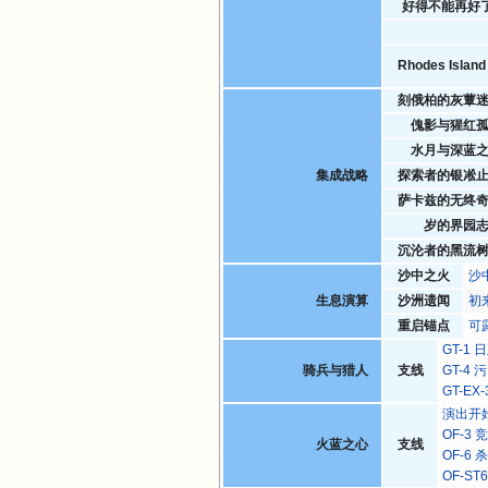
好得不能再好
Rhodes Isla
刻俄柏的灰蕈
傀影与猩红
水月与深蓝
集成战略
探索者的银凇
萨卡兹的无终
岁的界园
沉沦者的黑流
沙中之火
沙
生息演算
沙洲遗闻
初
重启锚点
可
GT-1
骑兵与猎人
支线
GT-4
GT-E
演出开
OF-3
火蓝之心
支线
OF-6
OF-S