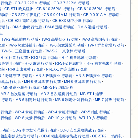
M. 行动后
CB-3 7:22P.M. 行动前
CB-3 7:22P.M. 行动后
后
CB-ST1 晚风轻拂
CB-6 10:26P.M. 行动前
CB-6 10:26P.M. 行动后
. 行动后
CB-ST2 午夜龙门
CB-9 0:01A.M. 行动前
CB-9 0:01A.M. 行动后
动后
CB-EX2 南辕北辙 行动后
CB-EX3 林中小屋 行动后
 行动前
DM-5 旗帜 行动后
DM-6 远遁 行动前
DM-6 远遁 行动后
求生
TW-2 叛乱前哨 行动后
TW-3 高塔烟火 行动前
TW-3 高塔烟火 行动后
动后
TW-6 怒意漫延 行动前
TW-6 怒意漫延 行动后
TW-7 群峦崩塌 行动前
TW-S-1 三座巨像 行动后
TW-S-2 一束哀悼 行动后
RI-3 往昔 行动前
RI-3 往昔 行动后
RI-4 机兽咆哮 行动前
-6 邂逅 行动前
RI-6 邂逅 行动后
RI-ST-2 休息时间
RI-7 有客先来 行动前
动前
RI-9 走出密林 行动后
RI-EX-1 声东击西 行动后
N-2 呼啸守卫 行动后
MN-3 玫瑰报业 行动前
MN-3 玫瑰报业 行动后
沃玛食品 行动后
MN-6 蓝耳酒窖 行动前
MN-6 蓝耳酒窖 行动后
MN-8 商业联合 行动后
MN-ST-3 缄默启程
MB-3 首次遇袭 行动前
MB-3 首次遇袭 行动后
MB-ST-1 邀请
易 行动后
MB-6 制定计划 行动前
MB-6 制定计划 行动后
MB-7 背叛 行动前
魉 行动后
WR-4 掌柜 行动前
WR-4 掌柜 行动后
WR-5 拙山 行动前
梦 行动前
WR-8 大梦 行动后
WR-10 夕 行动前
WR-10 夕 行动后
 行动前
OD-2 扩大防守范围 行动后
OD-3 安全屋攻防战 行动前
6 领主宅邸攻防战 行动前
OD-6 领主宅邸攻防战 行动后
OD-ST-2 一场葬礼