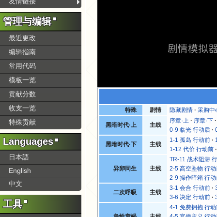
友情链接
管理与编辑
最近更改
剧情模拟
编辑指南
常用代码
模板一览
贡献分数
收支一览
特殊
剧情
隐藏剧情
采购中
序章·上
序章·下
特殊贡献
黑暗时代·上
主线
0-9 临光 行动后
Languages
1-1 孤岛 行动前
黑暗时代·下
主线
1-12 代价 行动前
日本語
TR-11 战术阻滞 
异卵同生
主线
2-5 高空坠物 行
English
2-9 操作暗箱 行
中文
3-1 会合 行动前
二次呼吸
主线
3-6 决定 行动前
工具
4-1 免费拥抱 行
急性衰竭
主线
4-5 官僚主义 行