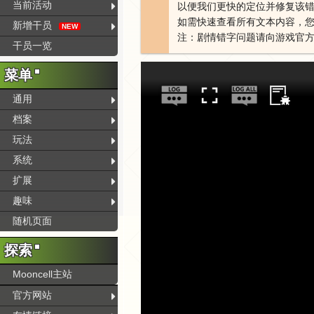
当前活动
以便我们更快的定位并修复该
如需快速查看所有文本内容，您
新增干员
NEW
注：剧情错字问题请向游戏官
干员一览
菜单
通用
档案
玩法
系统
扩展
趣味
随机页面
探索
Mooncell主站
官方网站