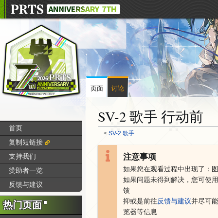
页面
讨论
SV-2 歌手 行动前
首页
<
SV-2 歌手
复制短链接
注意事项
支持我们
跳
跳
转
转
如果您在观看过程中出现了：
赞助者一览
到
到
如果问题未得到解决，您可
使
反馈与建议
导
搜
馈
航
索
抑或是
前往
反馈与建议
并尽可
热门页面
览器等信息