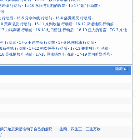
拒绝哀悼 行动后
15-16 永恒与此刻的误差
15-17 “她” 行动前
归宿
众 行动后
16-5 分水岭线 行动前
16-6 痛觉明灭 行动后
-10 哭声渐息 行动前
16-11 来到坟茔 行动后
16-12 深埋地底 行动前
-17 力竭声嘶 行动前
16-18 红日留驻 行动后
16-19 狂人的誓言
EG-7 来信
众生 行动后
17-5 不过空壳 行动前
17-6 风波暗涌 行动后
1 孤寂生地 行动前
17-12 初次握手 行动后
17-13 并非独行 行动前
-18 灵魂悄然 行动前
17-18 灵魂悄然 行动后
17-19 面向旷野呼号
[
隐藏▲
]
不禁开始思索是谁动了自己的瘤奶
一生四，四生三，三生万物
”