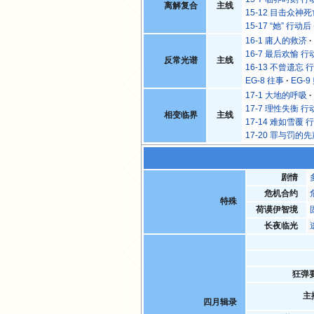
离解复合
主线
15-12 目击众神
15-17 “她” 行动后
16-1 庸人的救济
16-7 最后欢愉 行
反常光谱
主线
16-13 不曾遗忘 
EG-8 往事
EG-9
17-1 大地的呼吸
17-7 理性失衡 行
相变临界
主线
17-14 难如雪覆 
17-20 罪与罚的
剧情
危机合约
特殊
荷谟伊智境
长夜临光
狂弹
主
四月辑录