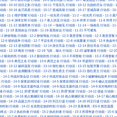
行动前
10-10 旧日之影 行动后
10-11 千疮百孔 行动前
10-12 仇怨的尽头 行动后
行动前
10-16 血刃高悬 行动后
10-17 坚城高墙 行动前
10-17 坚城高墙 行动后
10
动前
11-1 维护荣耀 行动后
11-2 一丝光亮 行动前
11-2 一丝光亮 行动后
11-3 
动后
11-6 演绎文明 行动前
11-7 卷入洪流 行动后
11-8 停滞 行动前
11-8 停滞 
行动前
11-12 汹涌而来 行动后
11-14 一场相见 行动前
11-14 一场相见 行动后
11
动后
11-19 直指命运 行动前
11-19 直指命运 行动后
11-21 不可避免
2-2 静候驾临 行动前
12-2 静候驾临 行动后
12-3 善意背叛 行动前
12-3 善意背叛
12-6 谁的战争 行动后
12-7 平议生死 行动前
12-8 火线重逢 行动后
12-9 热血
行动前
12-13 逆光阴影 行动后
12-14 捂住耳朵 行动前
12-14 捂住耳朵 行动后
12
行动后
12-18 晚安 行动前
12-19 飞跃，烟火 行动后
12-20 诚挚邀请 行动前
12-
3-2 眼前的伤 行动前
13-2 眼前的伤 行动后
13-3 不得暂歇 行动前
13-3 不得暂歇
动后
13-6 典范之名 行动前
13-6 典范之名 行动后
TR-24 寻迹而行 行动前
13-8
行动前
13-12 破碎温室 行动前
13-14 猩红烟火 行动后
13-15 短暂齐聚 行动后
13
行动后
13-20 血潮翻涌 行动后
13-21 殷红君主 行动前
13-21 殷红君主 行动后
13
落
14-2 作战对策会议 行动前
14-2 作战对策会议 行动后
14-3 破解锤砧战术 行动
除 行动后
14-5 探查岩洞区域 行动前
14-5 探查岩洞区域 行动后
14-6 确认交战视
战 行动后
14-8 抵近支援作战 行动前
14-8 抵近支援作战 行动后
14-9 应对饱和打
奔涌 行动后
14-11 所谓“英雄” 行动前
14-11 所谓“英雄” 行动后
14-12 使徒 行动前
防线 行动后
14-16 抢占舷侧区域 行动前
14-16 抢占舷侧区域 行动后
14-17 核心
行动前
14-19 晶簇之内 行动后
14-20 列王行迹 行动前
14-20 列王行迹 行动后
14
放的时刻 行动前
14-22 在哀愁绽放的时刻 行动后
14-23 良夜将死
EG-6 慈悲遗愿
的终点
15-2 执此剑者 行动前
15-2 执此剑者 行动后
15-3 所谓奇迹 行动前
15-4
动前
15-7 临界时刻 行动后
15-8 破碎回响 行动前
15-9 减压症候 行动后
15-11