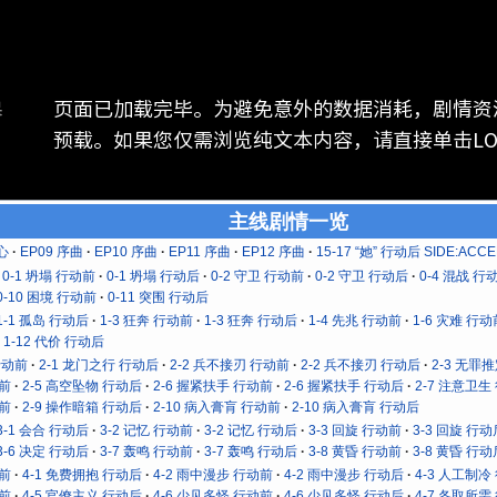
页面已加载完毕。为避免意外的数据消耗，剧情资
器
预载。如果您仅需浏览纯文本内容，请直接单击LOG 
主线剧情一览
心
EP09 序曲
EP10 序曲
EP11 序曲
EP12 序曲
15-17 “她” 行动后 SIDE:ACCE
0-1 坍塌 行动前
0-1 坍塌 行动后
0-2 守卫 行动前
0-2 守卫 行动后
0-4 混战 行
0-10 困境 行动前
0-11 突围 行动后
1-1 孤岛 行动后
1-3 狂奔 行动前
1-3 狂奔 行动后
1-4 先兆 行动前
1-6 灾难 行动
1-12 代价 行动后
行动前
2-1 龙门之行 行动后
2-2 兵不接刃 行动前
2-2 兵不接刃 行动后
2-3 无罪
动前
2-5 高空坠物 行动后
2-6 握紧扶手 行动前
2-6 握紧扶手 行动后
2-7 注意卫生
动前
2-9 操作暗箱 行动后
2-10 病入膏肓 行动前
2-10 病入膏肓 行动后
3-1 会合 行动后
3-2 记忆 行动前
3-2 记忆 行动后
3-3 回旋 行动前
3-3 回旋 行动
3-6 决定 行动后
3-7 轰鸣 行动前
3-7 轰鸣 行动后
3-8 黄昏 行动前
3-8 黄昏 行动
动前
4-1 免费拥抱 行动后
4-2 雨中漫步 行动前
4-2 雨中漫步 行动后
4-3 人工制冷
动前
4-5 官僚主义 行动后
4-6 少见多怪 行动前
4-6 少见多怪 行动后
4-7 各取所需