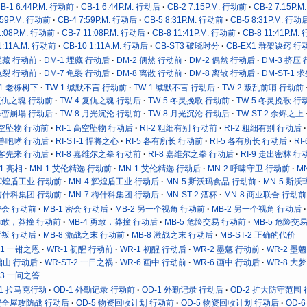
B-1 6:44P.M. 行动前
CB-1 6:44P.M. 行动后
CB-2 7:15P.M. 行动前
CB-2 7:15P.
:59P.M. 行动前
CB-4 7:59P.M. 行动后
CB-5 8:31P.M. 行动前
CB-5 8:31P.M. 行动
1:08P.M. 行动前
CB-7 11:08P.M. 行动后
CB-8 11:41P.M. 行动前
CB-8 11:41P.M
1:11A.M. 行动前
CB-10 1:11A.M. 行动后
CB-ST3 破晓时分
CB-EX1 群架诀窍 行
 埋藏 行动前
DM-1 埋藏 行动后
DM-2 偶然 行动前
DM-2 偶然 行动后
DM-3 挤压
 龟裂 行动前
DM-7 龟裂 行动后
DM-8 离散 行动前
DM-8 离散 行动后
DM-ST-1 
-1 老栎树下
TW-1 缄默不言 行动前
TW-1 缄默不言 行动后
TW-2 叛乱前哨 行动前
 复仇之魂 行动前
TW-4 复仇之魂 行动后
TW-5 冬灵挽歌 行动前
TW-5 冬灵挽歌 行
 群峦崩塌 行动后
TW-8 月光沉沦 行动前
TW-8 月光沉沦 行动后
TW-ST-2 余烬之上
 高空坠物 行动前
RI-1 高空坠物 行动后
RI-2 粗细有别 行动前
RI-2 粗细有别 行动后
 机兽咆哮 行动后
RI-ST-1 悍将之心
RI-5 各有所长 行动前
RI-5 各有所长 行动后
RI
 有客先来 行动后
RI-8 嘉维尔之拳 行动前
RI-8 嘉维尔之拳 行动后
RI-9 走出密林 行
-1 亮相
MN-1 艾伦精选 行动前
MN-1 艾伦精选 行动后
MN-2 呼啸守卫 行动前
M
 辉煌盾工业 行动前
MN-4 辉煌盾工业 行动后
MN-5 斯沃玛食品 行动前
MN-5 斯
 梅什科集团 行动前
MN-7 梅什科集团 行动后
MN-ST-2 酒杯
MN-8 商业联合 行动前
 密会 行动前
MB-1 密会 行动后
MB-2 另一个视角 行动前
MB-2 另一个视角 行动后
 勇敢，莽撞 行动前
MB-4 勇敢，莽撞 行动后
MB-5 危险交易 行动前
MB-5 危险交
 背叛 行动后
MB-8 激战之末 行动前
MB-8 激战之末 行动后
MB-ST-2 正确的代价
-1 一钳之恩
WR-1 初醒 行动前
WR-1 初醒 行动后
WR-2 墨魉 行动前
WR-2 墨
 拙山 行动后
WR-ST-2 一日之祸
WR-6 画中 行动前
WR-6 画中 行动后
WR-8 大
-3 一问之答
T-1 拉马克行动
OD-1 外勤记录 行动前
OD-1 外勤记录 行动后
OD-2 扩大防守范围
 安全屋攻防战 行动后
OD-5 物资回收计划 行动前
OD-5 物资回收计划 行动后
OD-