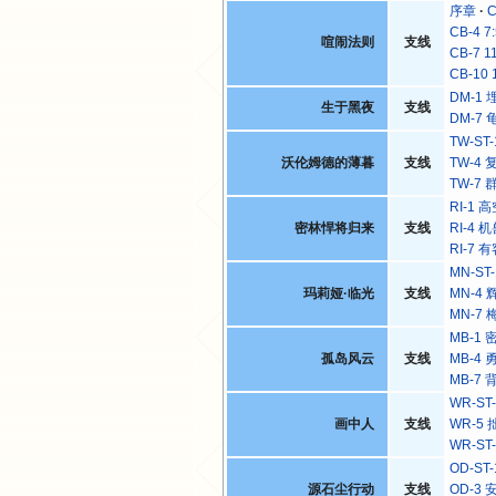
序章
C
CB-4 7
喧闹法则
支线
CB-7 1
CB-10 
DM-1
生于黑夜
支线
DM-7
TW-ST
沃伦姆德的薄暮
支线
TW-4
TW-7
RI-1
密林悍将归来
支线
RI-4
RI-7
MN-ST
玛莉娅·临光
支线
MN-4
MN-7
MB-1
孤岛风云
支线
MB-4
MB-7
WR-ST
画中人
支线
WR-5
WR-ST
OD-S
源石尘行动
支线
OD-3