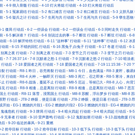
动前
4-9 彻入骨髓 行动后
4-10 灯火将熄 行动前
4-10 灯火将熄 行动后
动前
5-1 冤家易结 行动后
5-2 有口难言 行动前
5-2 有口难言 行动后
5-3 义胆凡躯
动前
5-6 疑兵之计 行动后
5-7 生死与共 行动前
5-7 生死与共 行动后
5-9 孽生恶物
6-1 僵局 行动后
6-2 一些误会 行动前
6-2 一些误会 行动后
6-3 同时走失 行动前
动前
6-5 解决谁？ 行动后
6-6 别说过去的事
6-7 断弦 行动前
6-7 断弦 行动后
6
行动前
6-10 解开铃铛 行动后
6-11 “这种事” 行动前
6-11 “这种事” 行动后
6-12 
 行动前
6-15 不错的回忆 行动后
6-16 黑兔子,白兔子 行动前
6-17 冬逝 行动后
6-
2 别离之夜 行动前
7-2 别离之夜 行动后
7-3 变节之刃 行动前
7-3 变节之刃 行动后
动后
7-7 26:37:14
7-8 沉默者之怒-1 行动前
7-9 沉默者之怒-2 行动后
7-10 暗淡
2 行动后
7-18 爱国者之死 行动前
7-18 爱国者之死 行动后
7-19 11:15:38
7-20 ?
将裂 行动前
R8-1 昨日，谷壳将裂 行动后
M8-1 今日，血色满溢
R8-3 麦秆，极
即灭 行动前
R8-4 火种，一触即灭 行动后
M8-3 死亡，召之即来
R8-5 寒冷，来
不止 行动前
R8-6 战场，蔓延不止 行动后
M8-5 厄运，等候已久
R8-8 人心，向
再见 行动后
R8-9 相逢，总是离别 行动前
R8-9 相逢，总是离别 行动后
M8-7 
黑国土 行动前
R8-11 落雪，浸黑国土 行动后
M8-8 苏醒，浮出梦乡 行动前
M8-8
向原野 行动后
JT8-2 睁眼，便是日暮 行动前
JT8-2 睁眼，便是日暮 行动后
JT8-
抑或开始
EG-1 燃烧的片段1
EG-2 燃烧的片段2
EG-3 燃烧的片段3
EG-4 燃烧的片
2 鬼魂危机 行动前
9-3 牌局 行动后
9-4 暗火四起 行动前
9-4 暗火四起 行动后
9-
9-9 无辜者 行动前
9-10 雷声轰鸣 行动后
9-12 鬼影如潮 行动前
9-13 战地救援 行
动后
9-20 临近的暴风
9-21 重燃
0-2 抢夺目标 行动前
10-2 抢夺目标 行动后
10-3 低下头 行动前
10-3 低下头 行动
 行动后
10-6 虽非同族 行动前
10-6 虽非同族 行动后
10-7 痛觉相连 行动前
10-