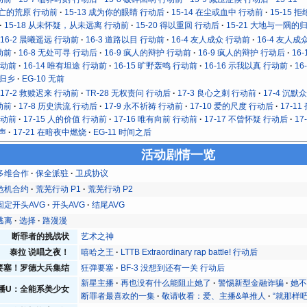
死亡的荒原 行动前
15-13 成为你的眼睛 行动后
15-14 在尘或血中 行动前
15-15 
15-18 从未怀疑，从未远离 行动前
15-20 得以重回 行动后
15-21 大地与一隅的
16-2 晨曦遥远 行动前
16-3 道路以目 行动前
16-4 友人成众 行动前
16-4 友人成
动前
16-8 无处可寻 行动后
16-9 疯人的辩护 行动前
16-9 疯人的辩护 行动后
16
行动前
16-14 唯有坦途 行动前
16-15 旷野轰鸣 行动前
16-16 示我以真 行动前
16
 归乡
EG-10 无前
17-2 救赎迟来 行动前
TR-28 无权责问 行动后
17-3 良心之刺 行动前
17-4 沉默
动前
17-8 历史洪流 行动后
17-9 永不祈祷 行动前
17-10 爱的尺度 行动后
17-1
行动前
17-15 人的价值 行动前
17-16 唯有向前 行动前
17-17 不曾怀疑 行动后
17
先声
17-21 在暗夜中燃烧
EG-11 时间之后
活动剧情一览
多维合作
保全派驻
卫戍协议
危机合约
荒芜行动 P1
荒芜行动 P2
固定开头AVG
开头AVG
结尾AVG
逃离
选择
路漫漫
断罪者的挑战状
艺术之神
泰拉 说唱之夜！
嘻哈之王
LTTB Extraordinary rap battle! 行动后
要塞！罗德大兵集结
狂弹要塞
BF-3 没想到还有一关 行动后
新星主播
再也没有什么能阻止她了
警惕新型金融诈骗
她
播U：全能系美少女
断罪者最喜欢的一集
敬请收看：爱、主播&单推人
“就那样吧