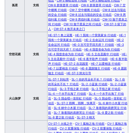
动后
·
CW-5 柳暗花明 行动前
·
CW-5 柳暗花明 行动后
·
孤星
支线
CW-6 群英荟萃 行动前
·
CW-6 群英荟萃 行动后
·
CW-7 空
中楼阁 行动前
·
CW-7 空中楼阁 行动后
·
CW-8 过去与现在
的交会 行动前
·
CW-8 过去与现在的交会 行动后
·
CW-9 恩
怨纠葛 行动前
·
CW-9 恩怨纠葛 行动后
·
CW-10 散于星辰之
间 行动前
·
CW-10 散于星辰之间 行动后
·
CW-ST-3 留下的
人
·
CW-ST-4 推开未来之门
HE-ST-1 奉上冠冕
·
HE-1 我有一个荣美家乡 行动前
·
HE-1
我有一个荣美家乡 行动后
·
HE-2 生命运河 行动前
·
HE-2
生命运河 行动后
·
HE-3 岂可空手回天府？ 行动前
·
HE-3
岂可空手回天府？ 行动后
·
HE-4 我曾舍命为你 行动前
·
空想花庭
支线
HE-4 我曾舍命为你 行动后
·
HE-5 主在圣殿中 行动前
·
HE-
5 主在圣殿中 行动后
·
HE-6 夜半歌声 行动前
·
HE-6 夜半歌
声 行动后
·
HE-ST-2 在花园里
·
HE-7 以爱相连 行动前
·
HE-7 以爱相连 行动后
·
HE-8 愿跟随主 行动前
·
HE-8 愿跟
随主 行动后
·
HE-ST-3 慈光引导
SL-ST-1 到站旁
·
SL-1 你的耳朵长不长？ 行动前
·
SL-1 你
的耳朵长不长？ 行动后
·
SL-2 小蓝孩 行动前
·
SL-2 小蓝孩
行动后
·
SL-3 手指之家 行动前
·
SL-3 手指之家 行动后
·
SL-4 一个水手出海了 行动前
·
SL-4 一个水手出海了 行动
火山旅梦
支线
后
·
SL-5 我会唱一首彩虹 行动前
·
SL-5 我会唱一首彩虹 行
动后
·
SL-ST-2 雨啊，雨啊，快离开
·
SL-6 林中小木屋 行动
前
·
SL-6 林中小木屋 行动后
·
SL-7 靠着我的肩膀哭泣 行动
前
·
SL-7 靠着我的肩膀哭泣 行动后
·
SL-8 爱之歌 行动前
·
SL-8 爱之歌 行动后
·
SL-ST-3 晴天
CV-ST-1 火线之中
·
CV-1 孤独之地 行动前
·
CV-1 孤独之地
行动后
·
CV-2 双重保险 行动前
·
CV-2 双重保险 行动后
·
CV-3 圈套 行动前
·
CV-3 圈套 行动后
·
CV-4 缺席的人 行