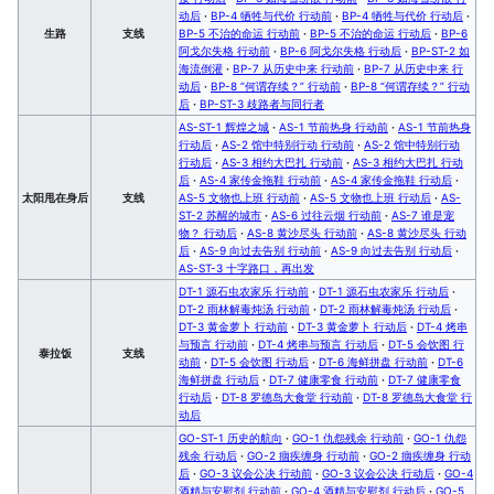
动后
·
BP-4 牺牲与代价 行动前
·
BP-4 牺牲与代价 行动后
·
生路
支线
BP-5 不治的命运 行动前
·
BP-5 不治的命运 行动后
·
BP-6
阿戈尔失格 行动前
·
BP-6 阿戈尔失格 行动后
·
BP-ST-2 如
海流倒灌
·
BP-7 从历史中来 行动前
·
BP-7 从历史中来 行
动后
·
BP-8 “何谓存续？” 行动前
·
BP-8 “何谓存续？” 行动
后
·
BP-ST-3 歧路者与同行者
AS-ST-1 辉煌之城
·
AS-1 节前热身 行动前
·
AS-1 节前热身
行动后
·
AS-2 馆中特别行动 行动前
·
AS-2 馆中特别行动
行动后
·
AS-3 相约大巴扎 行动前
·
AS-3 相约大巴扎 行动
后
·
AS-4 家传金拖鞋 行动前
·
AS-4 家传金拖鞋 行动后
·
太阳甩在身后
支线
AS-5 文物也上班 行动前
·
AS-5 文物也上班 行动后
·
AS-
ST-2 苏醒的城市
·
AS-6 过往云烟 行动前
·
AS-7 谁是宠
物？ 行动后
·
AS-8 黄沙尽头 行动前
·
AS-8 黄沙尽头 行动
后
·
AS-9 向过去告别 行动前
·
AS-9 向过去告别 行动后
·
AS-ST-3 十字路口，再出发
DT-1 源石虫农家乐 行动前
·
DT-1 源石虫农家乐 行动后
·
DT-2 雨林解毒炖汤 行动前
·
DT-2 雨林解毒炖汤 行动后
·
DT-3 黄金萝卜 行动前
·
DT-3 黄金萝卜 行动后
·
DT-4 烤串
与预言 行动前
·
DT-4 烤串与预言 行动后
·
DT-5 会饮图 行
泰拉饭
支线
动前
·
DT-5 会饮图 行动后
·
DT-6 海鲜拼盘 行动前
·
DT-6
海鲜拼盘 行动后
·
DT-7 健康零食 行动前
·
DT-7 健康零食
行动后
·
DT-8 罗德岛大食堂 行动前
·
DT-8 罗德岛大食堂 行
动后
GO-ST-1 历史的航向
·
GO-1 仇怨残余 行动前
·
GO-1 仇怨
残余 行动后
·
GO-2 痼疾缠身 行动前
·
GO-2 痼疾缠身 行动
后
·
GO-3 议会公决 行动前
·
GO-3 议会公决 行动后
·
GO-4
酒精与安慰剂 行动前
·
GO-4 酒精与安慰剂 行动后
·
GO-5