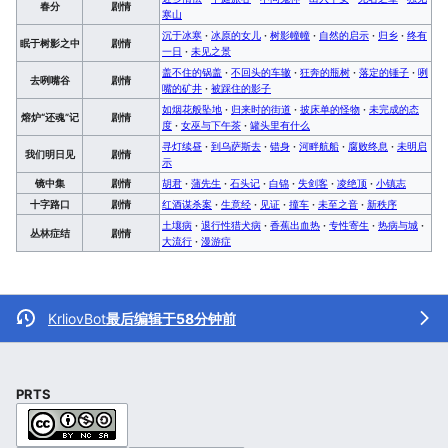
春分
剧情
寒山
沉于冰寒
·
冰原的女儿
·
树影幢幢
·
自然的启示
·
归乡
·
终有
眠于树影之中
剧情
一日
·
未见之景
盖不住的锅盖
·
不回头的车辙
·
狂奔的瓶树
·
落定的锤子
·
咧
去咧嘴谷
剧情
嘴的矿井
·
被踩住的影子
如烟花般坠地
·
归来时的街道
·
披床单的怪物
·
未完成的态
熔炉“还魂”记
剧情
度
·
女巫与下午茶
·
罐头里有什么
寻灯续昼
·
到乌萨斯去
·
错身
·
河畔航船
·
腐败终息
·
未明启
我们明日见
剧情
示
镜中集
剧情
胡君
·
蒲先生
·
石头记
·
白锦
·
失剑客
·
凌绝顶
·
小镇志
十字路口
剧情
红酒谋杀案
·
生意经
·
见证
·
撞车
·
未至之音
·
新秩序
土壤病
·
退行性猎犬病
·
香蕉出血热
·
专性寄生
·
热病与城
·
丛林症结
剧情
大流行
·
漫游症
KrliovBot
最后编辑于58分钟前
PRTS