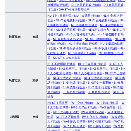
抢滩登陆 行动后
·
DH-9 鼠胆龙威 行动前
·
DH-9 鼠胆龙威
行动后
·
DH-ST-4 海浪照常拍岸
NL-ST-1 欣欣向荣
·
NL-1 金盏花 行动前
·
NL-1 金盏花 行
动后
·
NL-2 垂死的刺 行动前
·
NL-2 垂死的刺 行动后
·
NL-
3 筹备着 行动前
·
NL-3 筹备着 行动后
·
NL-4 诗的容貌 行
动前
·
NL-4 诗的容貌 行动后
·
NL-ST-2 权与力
·
NL-5 人言
可畏 行动前
·
NL-5 人言可畏 行动后
·
NL-6 被包围者 行动
长夜临光
支线
前
·
NL-6 被包围者 行动后
·
NL-ST-3 酣眠的城市
·
NL-7 梦
的余韵 行动前
·
NL-7 梦的余韵 行动后
·
NL-8 最后的怯薛
行动前
·
NL-8 最后的怯薛 行动后
·
NL-9 叹息 行动前
·
NL-
9 叹息 行动后
·
NL-10 耀骑士 行动前
·
NL-10 耀骑士 行动
后
·
NL-ST-4 未知与未来
BI-1 不欢而聚 行动前
·
BI-1 不欢而聚 行动后
·
BI-ST-1 入
乡随俗
·
BI-2 息事宁人 行动前
·
BI-2 息事宁人 行动后
·
BI-
3 人心难测 行动前
·
BI-3 人心难测 行动后
·
BI-ST-2 山雪欲
来
·
BI-4 立雪求道 行动前
·
BI-4 立雪求道 行动后
·
BI-5 猎
风雪过境
支线
场 行动前
·
BI-5 猎场 行动后
·
BI-ST-3 一着不慎
·
BI-6 歧
路 行动前
·
BI-6 歧路 行动后
·
BI-7 破冰 行动前
·
BI-7 破
冰 行动后
·
BI-8 将军 行动前
·
BI-8 将军 行动后
·
BI-ST-4
封盘
IW-ST-1 客将至
·
IW-1 化物 行动前
·
IW-1 化物 行动后
·
IW-
2 无寻处 行动前
·
IW-2 无寻处 行动后
·
IW-3 光与影 行动
前
·
IW-3 光与影 行动后
·
IW-4 秉烛 行动前
·
IW-4 秉烛 行
将进酒
支线
动后
·
IW-ST-2 万物有灵
·
IW-5 货与人 行动前
·
IW-5 货与
人 行动后
·
IW-6 传说 行动前
·
IW-6 传说 行动后
·
IW-7 乱
局 行动前
·
IW-7 乱局 行动后
·
IW-9 岁相 行动前
·
IW-9 岁
相 行动后
·
IW-ST-3 再弈