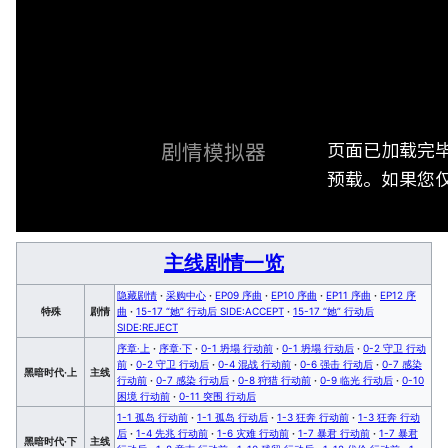
页面已加载完
剧情模拟器
预载。如果您仅
主线剧情一览
隐藏剧情
·
采购中心
·
EP09 序曲
·
EP10 序曲
·
EP11 序曲
·
EP12 序
特殊
剧情
曲
·
15-17 “她” 行动后 SIDE:ACCEPT
·
15-17 “她” 行动后
SIDE:REJECT
序章·上
·
序章·下
·
0-1 坍塌 行动前
·
0-1 坍塌 行动后
·
0-2 守卫 行动
前
·
0-2 守卫 行动后
·
0-4 混战 行动前
·
0-6 强击 行动后
·
0-7 感染
黑暗时代·上
主线
行动前
·
0-7 感染 行动后
·
0-8 狩猎 行动前
·
0-9 临光 行动后
·
0-10
困境 行动前
·
0-11 突围 行动后
1-1 孤岛 行动前
·
1-1 孤岛 行动后
·
1-3 狂奔 行动前
·
1-3 狂奔 行动
后
·
1-4 先兆 行动前
·
1-6 灾难 行动前
·
1-7 暴君 行动前
·
1-7 暴君
黑暗时代·下
主线