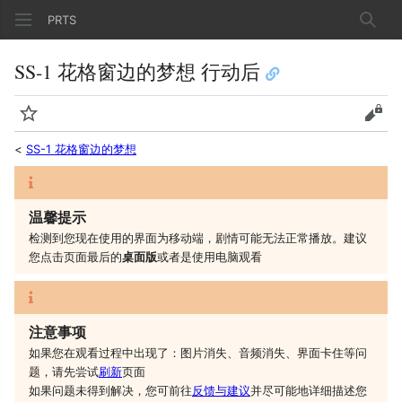
PRTS
搜索
SS-1 花格窗边的梦想 行动后
监视
查看
<
SS-1 花格窗边的梦想
温馨提示
检测到您现在使用的界面为移动端，剧情可能无法正常播放。建议
您
点击页面最后的
桌面版
或者是
使用电脑观看
注意事项
如果您在观看过程中出现了：图片消失、音频消失、界面卡住等问
题，请先尝试
刷新
页面
如果问题未得到解决，您可前往
反馈与建议
并尽可能地详细描述您