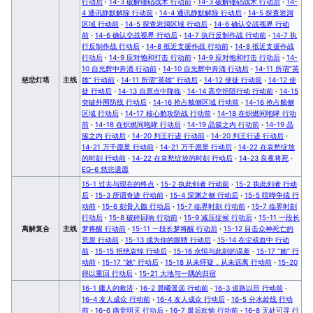
行动后
·
14-3 破解锤砧战术 行动前
·
14-3 破解锤砧战术 行动后
·
14-
4 通讯静默解除 行动前
·
14-4 通讯静默解除 行动后
·
14-5 探查岩洞
区域 行动前
·
14-5 探查岩洞区域 行动后
·
14-6 确认交战视界 行动
前
·
14-6 确认交战视界 行动后
·
14-7 执行反制作战 行动前
·
14-7 执
行反制作战 行动后
·
14-8 抵近支援作战 行动前
·
14-8 抵近支援作战
行动后
·
14-9 应对饱和打击 行动前
·
14-9 应对饱和打击 行动后
·
14-
10 自光辉中奔涌 行动前
·
14-10 自光辉中奔涌 行动后
·
14-11 所谓“英
慈悲灯塔
主线
雄” 行动前
·
14-11 所谓“英雄” 行动后
·
14-12 使徒 行动前
·
14-12 使
徒 行动后
·
14-13 自原点中降临
·
14-14 高空拒阻行动 行动前
·
14-15
突破外围防线 行动后
·
14-16 抢占舷侧区域 行动前
·
14-16 抢占舷侧
区域 行动后
·
14-17 核心舱攻防战 行动前
·
14-18 在炽燃间咆哮 行动
前
·
14-18 在炽燃间咆哮 行动后
·
14-19 晶簇之内 行动前
·
14-19 晶
簇之内 行动后
·
14-20 列王行迹 行动前
·
14-20 列王行迹 行动后
·
14-21 万千愿景 行动前
·
14-21 万千愿景 行动后
·
14-22 在哀愁绽放
的时刻 行动前
·
14-22 在哀愁绽放的时刻 行动后
·
14-23 良夜将死
·
EG-6 慈悲遗愿
15-1 过去与现在的终点
·
15-2 执此剑者 行动前
·
15-2 执此剑者 行动
后
·
15-3 所谓奇迹 行动前
·
15-4 深渊之侧 行动后
·
15-5 喧哗争端 行
动前
·
15-6 刻骨入髓 行动后
·
15-7 临界时刻 行动前
·
15-7 临界时刻
行动后
·
15-8 破碎回响 行动前
·
15-9 减压症候 行动后
·
15-11 一段长
离解复合
主线
梦将醒 行动前
·
15-11 一段长梦将醒 行动后
·
15-12 目击众神死亡的
荒原 行动前
·
15-13 成为你的眼睛 行动后
·
15-14 在尘或血中 行动
前
·
15-15 拒绝哀悼 行动后
·
15-16 永恒与此刻的误差
·
15-17 “她” 行
动前
·
15-17 “她” 行动后
·
15-18 从未怀疑，从未远离 行动前
·
15-20
得以重回 行动后
·
15-21 大地与一隅的归宿
16-1 庸人的救济
·
16-2 晨曦遥远 行动前
·
16-3 道路以目 行动前
·
16-4 友人成众 行动前
·
16-4 友人成众 行动后
·
16-5 分水岭线 行动
前
·
16-6 痛觉明灭 行动后
·
16-7 最后欢愉 行动前
·
16-8 无处可寻 行