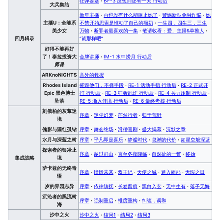
狂弹要塞
·
BF-3 没想到还有一关 行动后
大兵集结
新星主播
·
再也没有什么能阻止她了
·
警惕新型金融诈骗
·
她
主播U：全能系
不禁开始思索是谁动了自己的瘤奶
·
一生四，四生三，三生
美少女
万物
·
断罪者最喜欢的一集
·
敬请收看：爱、主播&单推人
·
四月辑录
“就那样吧”
好得不能再好
了！泰拉投资大
金牌讲师
·
IM-1 水中捞月 行动后
师课
ARKnoNIGHTS
意外的救援
Rhodes Island
摧毁他们，不择手段
·
RE-1 活动手指 行动后
·
RE-2 正式开
Epic 黑色博士
打 行动后
·
RE-3 狂轰乱炸 行动后
·
RE-4 兵力压制 行动后
·
坠落
RE-5 渐入佳境 行动后
·
RE-6 最终考核 行动后
刻俄柏的灰蕈迷
序章
·
迷尘幻梦
·
茫然行者
·
归于荒野
境
傀影与猩红孤钻
序章
·
舞会终场
·
滑稽喜剧
·
盛大揭幕
·
沉默之章
水月与深蓝之树
序章
·
平凡即是喜乐
·
静谧时代
·
息潮的代价
·
如星空般深蓝
探索者的银凇止
序章
·
越过群山
·
直至冬夜降临
·
自深处的一瞥
·
终始
集成战略
境
萨卡兹的无终奇
序章
·
憧憬未来
·
双王记
·
天使之城
·
遁入阇那
·
无瑕之日
语
岁的界园志异
序章
·
依律镇抚
·
长卷留痕
·
黑白入玄
·
无中生有
·
落子无悔
沉沦者的黑流树
序章
·
强制重启
·
维度重构
·
纠缠，调和
海
沙中之火
沙中之火
·
结局1
·
结局2
·
结局3