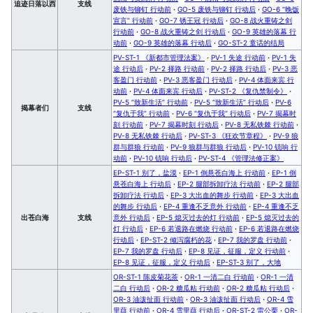
追迹日落以西
支线
废铁与铆钉 行动前
·
GO-5 废铁与铆钉 行动后
·
GO-6 “晚饭
宣言” 行动前
·
GO-7 锈王冠 行动后
·
GO-8 战火重铸之剑
行动前
·
GO-8 战火重铸之剑 行动后
·
GO-9 英雄的落幕 行
动前
·
GO-9 英雄的落幕 行动后
·
GO-ST-2 童话的结局
PV-ST-1 《新都市管理法案》
·
PV-1 失途 行动前
·
PV-1 失
途 行动后
·
PV-2 择路 行动前
·
PV-2 择路 行动后
·
PV-3 恶
客盈门 行动前
·
PV-3 恶客盈门 行动后
·
PV-4 体面来宾 行
动前
·
PV-4 体面来宾 行动后
·
PV-ST-2 《复仇禁制令》
·
PV-5 “致新生活” 行动前
·
PV-5 “致新生活” 行动后
·
PV-6
揭幕者们
支线
“复仇于我” 行动前
·
PV-6 “复仇于我” 行动后
·
PV-7 揭幕时
刻 行动前
·
PV-7 揭幕时刻 行动后
·
PV-8 无私铁棘 行动前
·
PV-8 无私铁棘 行动后
·
PV-ST-3 《狂欢节章程》
·
PV-9 狼
群与群狼 行动前
·
PV-9 狼群与群狼 行动后
·
PV-10 铳响 行
动前
·
PV-10 铳响 行动后
·
PV-ST-4 《管理法修正案》
EP-ST-1 别了，盐漠
·
EP-1 倒悬苍白海上 行动前
·
EP-1 倒
悬苍白海上 行动后
·
EP-2 腿部拆卸疗法 行动前
·
EP-2 腿部
拆卸疗法 行动后
·
EP-3 大出血的舞步 行动前
·
EP-3 大出血
的舞步 行动后
·
EP-4 重逢不乏意外 行动前
·
EP-4 重逢不乏
出苍白海
支线
意外 行动后
·
EP-5 熄灭过去的灯 行动前
·
EP-5 熄灭过去的
灯 行动后
·
EP-6 若退路在燃烧 行动前
·
EP-6 若退路在燃烧
行动后
·
EP-ST-2 倾泻腐朽的花
·
EP-7 我的罗盘 行动前
·
EP-7 我的罗盘 行动后
·
EP-8 见证，征服，定义 行动前
·
EP-8 见证，征服，定义 行动后
·
EP-ST-3 别了，大地
OR-ST-1 陈皮菊花茶
·
OR-1 一清二白 行动前
·
OR-1 一清
二白 行动后
·
OR-2 糖瓜粘 行动前
·
OR-2 糖瓜粘 行动后
·
OR-3 油泼扯面 行动前
·
OR-3 油泼扯面 行动后
·
OR-4 雪
里蕻 行动前
·
OR-4 雪里蕻 行动后
·
OR-ST-2 雷公栗
·
OR-