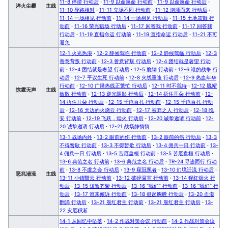
11-8 停滞 行动后
·
11-9 以命换命 行动前
·
11-9 以命换命 行动后
·
淬火尘霾
主线
11-10 异路相对
·
11-11 立场不同 行动前
·
11-12 汹涌而来 行动后
·
11-14 一场相见 行动前
·
11-14 一场相见 行动后
·
11-15 土地震颤 行
动前
·
11-16 荣光猎场 行动后
·
11-17 回答我 行动前
·
11-17 回答我
行动后
·
11-19 直指命运 行动前
·
11-19 直指命运 行动后
·
11-21 不可
避免
12-1 火光热浪
·
12-2 静候驾临 行动前
·
12-2 静候驾临 行动后
·
12-3
善意背叛 行动前
·
12-3 善意背叛 行动后
·
12-4 团结就是奢望 行动
前
·
12-4 团结就是奢望 行动后
·
12-5 脆钢 行动前
·
12-6 谁的战争 行
动后
·
12-7 平议生死 行动前
·
12-8 火线重逢 行动后
·
12-9 热血年华
行动前
·
12-10 广播热线正繁忙 行动后
·
12-11 时不我待
·
12-12 脱帽
惊霆无声
主线
致敬 行动前
·
12-13 逆光阴影 行动后
·
12-14 捂住耳朵 行动前
·
12-
14 捂住耳朵 行动后
·
12-15 千疮百孔 行动前
·
12-15 千疮百孔 行动
后
·
12-16 天边的火烧云 行动前
·
12-17 被弃之人 行动后
·
12-18 晚
安 行动前
·
12-19 飞跃，烟火 行动后
·
12-20 诚挚邀请 行动前
·
12-
20 诚挚邀请 行动后
·
12-21 战场静悄悄
13-1 战场内外
·
13-2 眼前的伤 行动前
·
13-2 眼前的伤 行动后
·
13-3
不得暂歇 行动前
·
13-3 不得暂歇 行动后
·
13-4 佣兵一日 行动前
·
13-
4 佣兵一日 行动后
·
13-5 苦厄盘桓 行动前
·
13-5 苦厄盘桓 行动后
·
13-6 典范之名 行动前
·
13-6 典范之名 行动后
·
TR-24 寻迹而行 行动
前
·
13-8 不虞之会 行动后
·
13-9 窥冠冕者
·
13-10 幻境迁流 行动后
·
恶兆湍流
主线
13-11 小镇翳云 行动前
·
13-12 破碎温室 行动前
·
13-14 猩红烟火 行
动后
·
13-15 短暂齐聚 行动后
·
13-16 “我们” 行动前
·
13-16 “我们” 行
动后
·
13-17 谁来倾诉 行动前
·
13-18 挺起胸膛 行动后
·
13-20 血潮
翻涌 行动后
·
13-21 殷红君主 行动前
·
13-21 殷红君主 行动后
·
13-
22 灾厄积渐
14-1 从回忆中坠落
·
14-2 作战对策会议 行动前
·
14-2 作战对策会议