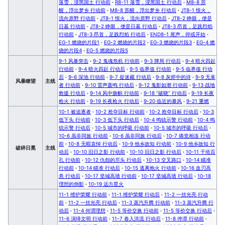
落雪，浸黑国土 行动前
·
R8-11 落雪，浸黑国土 行动后
·
M8-8 苏
醒，浮出梦乡 行动前
·
M8-8 苏醒，浮出梦乡 行动后
·
JT8-1 恨火，
流向原野 行动前
·
JT8-1 恨火，流向原野 行动后
·
JT8-2 睁眼，便是
日暮 行动前
·
JT8-2 睁眼，便是日暮 行动后
·
JT8-3 昂首，足践烈焰
行动前
·
JT8-3 昂首，足践烈焰 行动后
·
END8-1 尾声，抑或开始
·
EG-1 燃烧的片段1
·
EG-2 燃烧的片段2
·
EG-3 燃烧的片段3
·
EG-4 燃
烧的片段4
·
EG-5 燃烧的片段5
9-1 风暴突击
·
9-2 鬼魂危机 行动前
·
9-3 牌局 行动后
·
9-4 暗火四起
行动前
·
9-4 暗火四起 行动后
·
9-5 临界值 行动前
·
9-5 临界值 行动
后
·
9-6 深池 行动前
·
9-7 捉迷藏 行动后
·
9-8 灰烬中的诗
·
9-9 无辜
风暴瞭望
主线
者 行动前
·
9-10 雷声轰鸣 行动后
·
9-12 鬼影如潮 行动前
·
9-13 战地
救援 行动后
·
9-14 风中旗帜 行动前
·
9-18 “破晓” 行动后
·
9-19 长夜
枪火 行动前
·
9-19 长夜枪火 行动后
·
9-20 临近的暴风
·
9-21 重燃
10-1 被追逐者
·
10-2 抢夺目标 行动前
·
10-2 抢夺目标 行动后
·
10-3
低下头 行动前
·
10-3 低下头 行动后
·
10-4 鸣铳示警 行动前
·
10-4 鸣
铳示警 行动后
·
10-5 城市的呼吸 行动前
·
10-5 城市的呼吸 行动后
·
10-6 虽非同族 行动前
·
10-6 虽非同族 行动后
·
10-7 痛觉相连 行动
前
·
10-8 无暇哀悼 行动后
·
10-9 他乡故知 行动前
·
10-9 他乡故知 行
破碎日冕
主线
动后
·
10-10 旧日之影 行动前
·
10-10 旧日之影 行动后
·
10-11 千疮百
孔 行动前
·
10-12 仇怨的尽头 行动后
·
10-13 交叉路口
·
10-14 瞄准
行动前
·
10-14 瞄准 行动后
·
10-15 逃离炮火 行动前
·
10-16 血刃高
悬 行动后
·
10-17 坚城高墙 行动前
·
10-17 坚城高墙 行动后
·
10-18
理想的倒影
·
10-19 远方星火
11-1 维护荣耀 行动前
·
11-1 维护荣耀 行动后
·
11-2 一丝光亮 行动
前
·
11-2 一丝光亮 行动后
·
11-3 蒸汽升腾 行动前
·
11-3 蒸汽升腾 行
动后
·
11-4 何谓理想
·
11-5 等价交换 行动前
·
11-5 等价交换 行动后
·
11-6 演绎文明 行动前
·
11-7 卷入洪流 行动后
·
11-8 停滞 行动前
·