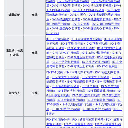
行动后
·
DV-2 拓荒者小屋 行动前
·
DV-2 拓荒者小屋 行动
后
·
DV-3 动力装甲 行动前
·
DV-3 动力装甲 行动后
·
DV-4
无人的小巷 行动前
·
DV-4 无人的小巷 行动后
·
DV-5 多萝
绿野幻梦
支线
西的承诺 行动前
·
DV-S-1 困心
·
DV-5 多萝西的承诺 行动
后
·
DV-6 挣脱美梦 行动前
·
DV-6 挣脱美梦 行动后
·
DV-7
疯狂的信号 行动前
·
DV-S-2 衡虑
·
DV-7 疯狂的信号 行动
后
·
DV-8 连接内心 行动前
·
DV-8 连接内心 行动后
·
DV-
ST-2 启程
IC-ST-1 旅行前夕
·
IC-1 沉浸式游览 行动前
·
IC-1 沉浸式游
览 行动后
·
IC-2 下坠 行动前
·
IC-2 下坠 行动后
·
IC-3 奇
谈怪论 行动前
·
IC-3 奇谈怪论 行动后
·
IC-4 “大水坑” 行动
理想城：长夏
支线
前
·
IC-4 “大水坑” 行动后
·
IC-5 加速冲线 行动前
·
IC-5 加
狂欢季
速冲线 行动后
·
IC-6 战逃反应 行动前
·
IC-6 战逃反应 行动
后
·
IC-7 生活之道 行动前
·
IC-7 生活之道 行动后
·
IC-8 金
属气味 行动前
·
IC-9 穹顶之上 行动后
·
IC-ST-2 失乐园
IS-ST-1 沉疴
·
IS-1 雨落无声 行动前
·
IS-1 雨落无声 行动
后
·
IS-2 荣誉之人 行动前
·
IS-2 荣誉之人 行动后
·
IS-3 万
箭所指 行动前
·
IS-3 万箭所指 行动后
·
IS-4 苦夜惊雷 行动
前
·
IS-4 苦夜惊雷 行动后
·
IS-ST-2 切开
·
IS-5 恒久法则
行动前
·
IS-5 恒久法则 行动后
·
IS-6 旧日碾轧 行动前
·
IS-
叙拉古人
支线
6 旧日碾轧 行动后
·
IS-7 何以忘却 行动前
·
IS-7 何以忘却
行动后
·
IS-8 危如累卵 行动前
·
IS-8 危如累卵 行动后
·
IS-
ST-3 剜刺
·
IS-9 文明的谎言 行动前
·
IS-9 文明的谎言 行动
后
·
IS-10 “狼之主” 行动前
·
IS-10 “狼之主” 行动后
·
IS-ST-
4 缝合
FC-ST-1 荒地钟声
·
FC-1 逃离与追逐 行动前
·
FC-1 逃离与
追逐 行动后
·
FC-2 不幸重逢 行动前
·
FC-2 不幸重逢 行动