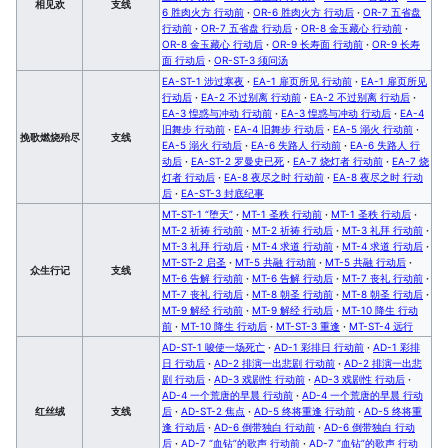
相见欢
支线
6 胜肉火方 行动前
·
OR-6 胜肉火方 行动后
·
OR-7 五省盘
行动前
·
OR-7 五省盘 行动后
·
OR-8 金玉藏心 行动前
·
OR-8 金玉藏心 行动后
·
OR-9 长寿面 行动前
·
OR-9 长寿
面 行动后
·
OR-ST-3 须问汤
EA-ST-1 涉过寒夜
·
EA-1 扉页所见 行动前
·
EA-1 扉页所见
行动后
·
EA-2 不过别离 行动前
·
EA-2 不过别离 行动后
·
EA-3 惶惑与冲动 行动前
·
EA-3 惶惑与冲动 行动后
·
EA-4
旧舞步 行动前
·
EA-4 旧舞步 行动后
·
EA-5 溺火 行动前
·
挽歌燃烧殆尽
支线
EA-5 溺火 行动后
·
EA-6 失路人 行动前
·
EA-6 失路人 行
动后
·
EA-ST-2 罗曼史已死
·
EA-7 烧灯者 行动前
·
EA-7 烧
灯者 行动后
·
EA-8 夜尽之时 行动前
·
EA-8 夜尽之时 行动
后
·
EA-ST-3 封底纪事
MT-ST-1 “堕天”
·
MT-1 圣秩 行动前
·
MT-1 圣秩 行动后
·
MT-2 祈祷 行动前
·
MT-2 祈祷 行动后
·
MT-3 礼拜 行动前
·
MT-3 礼拜 行动后
·
MT-4 求道 行动前
·
MT-4 求道 行动后
·
MT-ST-2 启圣
·
MT-5 共融 行动前
·
MT-5 共融 行动后
·
众生行记
支线
MT-6 告解 行动前
·
MT-6 告解 行动后
·
MT-7 丧礼 行动前
·
MT-7 丧礼 行动后
·
MT-8 朝圣 行动前
·
MT-8 朝圣 行动后
·
MT-9 解经 行动前
·
MT-9 解经 行动后
·
MT-10 降生 行动
前
·
MT-10 降生 行动后
·
MT-ST-3 重逢
·
MT-ST-4 远行
AD-ST-1 唆使一场死亡
·
AD-1 彩排日 行动前
·
AD-1 彩排
日 行动后
·
AD-2 排演一出悲剧 行动前
·
AD-2 排演一出悲
剧 行动后
·
AD-3 戏剧性 行动前
·
AD-3 戏剧性 行动后
·
AD-4 一个荒唐的早晨 行动前
·
AD-4 一个荒唐的早晨 行动
红丝绒
支线
后
·
AD-ST-2 焦点
·
AD-5 终将重逢 行动前
·
AD-5 终将重
逢 行动后
·
AD-6 倒带独白 行动前
·
AD-6 倒带独白 行动
后
·
AD-7 “血钻”的歌声 行动前
·
AD-7 “血钻”的歌声 行动