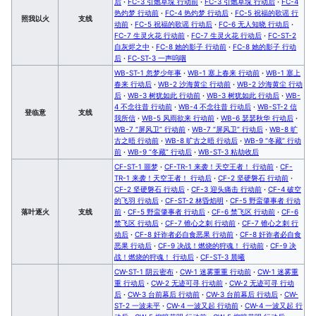
后
·
FC-3 引燃草垛 行动前
·
FC-3 引燃草垛 行动后
·
FC-4
热灼梦 行动前
·
FC-4 热灼梦 行动后
·
FC-5 祝福的歌谣 行
照我以火
支线
动前
·
FC-5 祝福的歌谣 行动后
·
FC-6 无人知晓 行动后
·
FC-7 生灵火花 行动前
·
FC-7 生灵火花 行动后
·
FC-ST-2
自灰烬之中
·
FC-8 她的影子 行动前
·
FC-8 她的影子 行动
后
·
FC-ST-3 一声呜咽
WB-ST-1 忽梦少年事
·
WB-1 塞上春来 行动前
·
WB-1 塞上
春来 行动后
·
WB-2 沙海黄尘 行动前
·
WB-2 沙海黄尘 行动
后
·
WB-3 树犹如此 行动前
·
WB-3 树犹如此 行动后
·
WB-
4 不念往昔 行动前
·
WB-4 不念往昔 行动后
·
WB-ST-2 信
登临意
支线
我所信
·
WB-5 风雨欲来 行动前
·
WB-6 瑟瑟秋华 行动后
·
WB-7 “屏风卫” 行动前
·
WB-7 “屏风卫” 行动后
·
WB-8 旷
古之晤 行动前
·
WB-8 旷古之晤 行动后
·
WB-9 “冬藏” 行动
前
·
WB-9 “冬藏” 行动后
·
WB-ST-3 粘劫收后
CF-ST-1 噩梦
·
CF-TR-1 来袭！天空王者！ 行动前
·
CF-
TR-1 来袭！天空王者！ 行动后
·
CF-2 坚硬磐石 行动前
·
CF-2 坚硬磐石 行动后
·
CF-3 迎头痛击 行动前
·
CF-4 破空
的飞羽 行动后
·
CF-ST-2 林昏焰明
·
CF-5 野蛮肇事者 行动
落叶逐火
支线
前
·
CF-5 野蛮肇事者 行动后
·
CF-6 禁飞区 行动前
·
CF-6
禁飞区 行动后
·
CF-7 锥心之刺 行动前
·
CF-7 锥心之刺 行
动后
·
CF-8 奸诈者必自食恶果 行动前
·
CF-8 奸诈者必自食
恶果 行动后
·
CF-9 决战！燃烧的狩魂！ 行动前
·
CF-9 决
战！燃烧的狩魂！ 行动后
·
CF-ST-3 晨曦
CW-ST-1 阴云密布
·
CW-1 迷雾重重 行动前
·
CW-1 迷雾重
重 行动后
·
CW-2 无迹可寻 行动前
·
CW-2 无迹可寻 行动
后
·
CW-3 台前幕后 行动前
·
CW-3 台前幕后 行动后
·
CW-
ST-2 一波未平
·
CW-4 一波又起 行动前
·
CW-4 一波又起 行