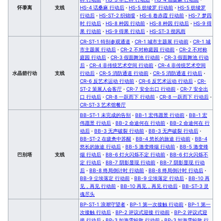
怀黍离
支线
HS-4 话桑麻 行动后
·
HS-5 纺绫罗 行动前
·
HS-5 纺绫罗
行动后
·
HS-ST-2 织锦缎
·
HS-6 卷赤霞 行动前
·
HS-7 梦四
时 行动后
·
HS-8 种因 行动前
·
HS-8 种因 行动后
·
HS-9 得
果 行动前
·
HS-9 得果 行动后
·
HS-ST-3 彻风雨
CR-ST-1 特别参观通道
·
CR-1 城市主题展 行动前
·
CR-1 城
市主题展 行动后
·
CR-2 不对称庭园 行动前
·
CR-2 不对称
庭园 行动后
·
CR-3 假面舞池 行动前
·
CR-3 假面舞池 行动
后
·
CR-4 非传统艺术空间 行动前
·
CR-4 非传统艺术空间
水晶箭行动
支线
行动后
·
CR-5 消防通道 行动前
·
CR-5 消防通道 行动后
·
CR-6 反艺术运动 行动前
·
CR-6 反艺术运动 行动后
·
CR-
ST-2 策展人会客厅
·
CR-7 安全出口 行动前
·
CR-7 安全出
口 行动后
·
CR-8 一跃而下 行动前
·
CR-8 一跃而下 行动后
·
CR-ST-3 艺术馆餐厅
BB-ST-1 未完成的告别
·
BB-1 宏伟愿景 行动前
·
BB-1 宏
伟愿景 行动后
·
BB-2 命途何在 行动前
·
BB-2 命途何在 行
动后
·
BB-3 无声破裂 行动前
·
BB-3 无声破裂 行动后
·
BB-ST-2 在疲惫中苏醒
·
BB-4 悠长的旅途 行动前
·
BB-4
悠长的旅途 行动后
·
BB-5 激变烽烟 行动前
·
BB-5 激变烽
巴别塔
支线
烟 行动后
·
BB-6 灯火闪烁不定 行动前
·
BB-6 灯火闪烁不
定 行动后
·
BB-7 阴影显现 行动前
·
BB-7 阴影显现 行动
后
·
BB-8 终局倒计时 行动前
·
BB-8 终局倒计时 行动后
·
BB-9 尘埃落定 行动前
·
BB-9 尘埃落定 行动后
·
BB-10 再
见，再见 行动前
·
BB-10 再见，再见 行动后
·
BB-ST-3 灵
魂尽头
BP-ST-1 浪潮守望者
·
BP-1 第一次接触 行动前
·
BP-1 第一
次接触 行动后
·
BP-2 评议式迎接 行动前
·
BP-2 评议式迎
接 行动后
·
BP-3 如海雪纷散 行动前
·
BP-3 如海雪纷散 行