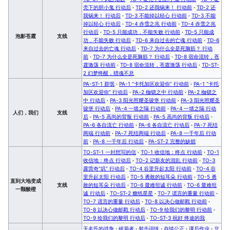
壳下的胆小鬼 行动后
·
TD-2 还我锅来！ 行动前
·
TD-2 还
我锅来！ 行动后
·
TD-3 不能掉以轻心 行动前
·
TD-3 不能
掉以轻心 行动后
·
TD-4 赤雪之兆 行动前
·
TD-4 赤雪之兆
行动后
·
TD-5 只能成功，不能失败 行动前
·
TD-5 只能成
泡影苍霆
支线
功，不能失败 行动后
·
TD-6 来自过去的亡魂 行动前
·
TD-6
来自过去的亡魂 行动后
·
TD-7 为什么全是死脑筋？ 行动
前
·
TD-7 为什么全是死脑筋？ 行动后
·
TD-8 宿命流转，苍
霆激荡 行动前
·
TD-8 宿命流转，苍霆激荡 行动后
·
TD-ST-
2 幻梦终醒，猎魂不息
PA-ST-1 群氓
·
PA-1 “卡托加区欢迎你” 行动前
·
PA-1 “卡托
加区欢迎你” 行动后
·
PA-2 枷锁之中 行动前
·
PA-2 枷锁之
中 行动后
·
PA-3 阳光照耀圣骏堡 行动前
·
PA-3 阳光照耀圣
骏堡 行动后
·
PA-4 一墙之隔 行动前
·
PA-4 一墙之隔 行动
人们，我们
支线
后
·
PA-5 高尚的背叛 行动前
·
PA-5 高尚的背叛 行动后
·
PA-6 各自流亡 行动前
·
PA-6 各自流亡 行动后
·
PA-7 死结
两端 行动前
·
PA-7 死结两端 行动后
·
PA-8 一千年后 行动
前
·
PA-8 一千年后 行动后
·
PA-ST-2 完整的缺损
TO-ST-1 一封想写的信
·
TO-1 收信地：终点 行动前
·
TO-1
收信地：终点 行动后
·
TO-2 记新友的混乱 行动前
·
TO-3
露营奇“叽” 行动后
·
TO-4 谷里升起太阳 行动前
·
TO-4 谷
里升起太阳 行动后
·
TO-5 勇敢的短耳朵 行动前
·
TO-5 勇
直到大地变成
支线
敢的短耳朵 行动后
·
TO-6 最难坦诚 行动前
·
TO-6 最难坦
一颗酸橙
诚 行动后
·
TO-ST-2 糖纸星星
·
TO-7 谎言的重量 行动前
·
TO-7 谎言的重量 行动后
·
TO-8 以决心做邮戳 行动前
·
TO-8 以决心做邮戳 行动后
·
TO-9 绘我们的黎明 行动前
·
TO-9 绘我们的黎明 行动后
·
TO-ST-3 祝好 终途的我
无名氏的战争
·
破局者
·
射击训练
·
存续公正
·
课后作业
·
北