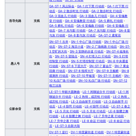
GA-ST-1 风云际会
·
GA-1 灯下黑 行动前
·
GA-1 灯下黑 行
动后
·
GA-2 散步时光 行动前
·
GA-2 散步时光 行动后
·
GA-3 混血儿 行动前
·
GA-3 混血儿 行动后
·
GA-4 安魂教
吾导先路
支线
堂 行动前
·
GA-4 安魂教堂 行动后
·
GA-5 葬礼 行动前
·
GA-5 葬礼 行动后
·
GA-6 安魂曲 行动前
·
GA-6 安魂曲 行
动后
·
GA-7 光与影 行动前
·
GA-7 光与影 行动后
·
GA-8 影
与灰 行动前
·
GA-8 影与灰 行动后
·
GA-ST-2 鸢尾花
SN-ST-1 古井
·
SN-1 中心广场 行动前
·
SN-1 中心广场 行
动后
·
SN-ST-2 海滨小道
·
SN-2 广场南路 行动后
·
SN-ST-
3 空旷的大街
·
SN-3 安静的步道 行动后
·
SN-ST-4 临海长
街
·
SN-ST-5 登陆点
·
SN-4 灯塔入口 行动后
·
SN-5 灯塔
控制室 行动前
·
SN-5 灯塔控制室 行动后
·
SN-6 中央通道
愚人号
支线
行动前
·
SN-ST-6 下层大厅
·
SN-ST-7 宴会厅
·
SN-7 黄金
回廊 行动后
·
SN-ST-8 指挥大厅
·
SN-ST-9 主舰桥
·
SN-8
观测所 行动后
·
SN-ST-10 甲板室
·
SN-ST-11 主桅杆
·
SN-
10 礼仪广场 行动前
·
SN-10 礼仪广场 行动后
·
SN-ST-12
格兰法洛
LE-ST-1 华丽大圆舞曲
·
LE-1 闲聊波尔卡 行动前
·
LE-1 闲
聊波尔卡 行动后
·
LE-2 热情，或悲怆 行动前
·
LE-2 热情，
或悲怆 行动后
·
LE-3 自由射手 行动前
·
LE-3 自由射手 行
动后
·
LE-4 惊愕 行动前
·
LE-4 惊愕 行动后
·
LE-ST-2 春之
尘影余音
支线
祭
·
LE-5 月光 行动前
·
LE-5 月光 行动后
·
LE-6 骷髅之舞
行动前
·
LE-6 骷髅之舞 行动后
·
LE-7 升华之夜 行动前
·
LE-7 升华之夜 行动后
·
LE-8 命运 行动前
·
LE-8 命运 行动
后
·
LE-ST-3 自新大陆
DV-ST-1 逆行
·
DV-1 特里蒙街道 行动前
·
DV-1 特里蒙街道