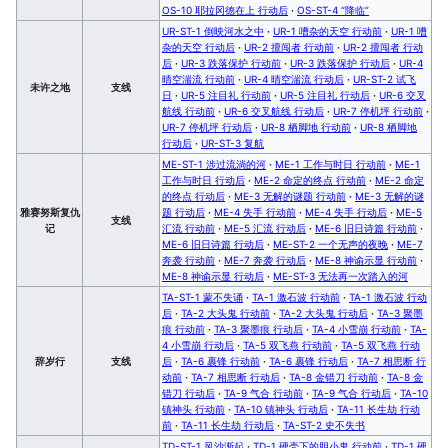
OS-10 耶拉冈德在上 行动后
·
OS-ST-4 “降临”
UR-ST-1 倒映河水之中
·
UR-1 嘈杂的天空 行动前
·
UR-1 嘈
杂的天空 行动后
·
UR-2 擅闯者 行动前
·
UR-2 擅闯者 行动
后
·
UR-3 跌落保护 行动前
·
UR-3 跌落保护 行动后
·
UR-4
晴空湍流 行动前
·
UR-4 晴空湍流 行动后
·
UR-ST-2 试飞
未许之地
支线
日
·
UR-5 注目礼 行动前
·
UR-5 注目礼 行动后
·
UR-6 交叉
航线 行动前
·
UR-6 交叉航线 行动后
·
UR-7 停机坪 行动前
·
UR-7 停机坪 行动后
·
UR-8 栖脚地 行动前
·
UR-8 栖脚地
行动后
·
UR-ST-3 复航
ME-ST-1 涉过流淌的河
·
ME-1 工作与时日 行动前
·
ME-1
工作与时日 行动后
·
ME-2 命定的终点 行动前
·
ME-2 命定
的终点 行动后
·
ME-3 无解的谜题 行动前
·
ME-3 无解的谜
雅赛努斯复仇
题 行动后
·
ME-4 失手 行动前
·
ME-4 失手 行动后
·
ME-5
支线
记
汇流 行动前
·
ME-5 汇流 行动后
·
ME-6 旧日诗篇 行动前
·
ME-6 旧日诗篇 行动后
·
ME-ST-2 一个无声的夜晚
·
ME-7
奔袭 行动前
·
ME-7 奔袭 行动后
·
ME-8 神谕示显 行动前
·
ME-8 神谕示显 行动后
·
ME-ST-3 无法再一次踏入的河
TA-ST-1 蒙不失诵
·
TA-1 激石波 行动前
·
TA-1 激石波 行动
后
·
TA-2 大头鬼 行动前
·
TA-2 大头鬼 行动后
·
TA-3 聚墨
痕 行动前
·
TA-3 聚墨痕 行动后
·
TA-4 小雪崩 行动前
·
TA-
4 小雪崩 行动后
·
TA-5 双飞燕 行动前
·
TA-5 双飞燕 行动
辞岁行
支线
后
·
TA-6 裹锋 行动前
·
TA-6 裹锋 行动后
·
TA-7 相思断 行
动前
·
TA-7 相思断 行动后
·
TA-8 金错刀 行动前
·
TA-8 金
错刀 行动后
·
TA-9 气合 行动前
·
TA-9 气合 行动后
·
TA-10
镇神头 行动前
·
TA-10 镇神头 行动后
·
TA-11 长生劫 行动
前
·
TA-11 长生劫 行动后
·
TA-ST-2 史不失书
TD-ST-1 风沙渐起
·
TD-1 硬壳下的胆小鬼 行动前
·
TD-1 硬