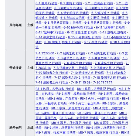
6-1 僵局 行动前
·
6-1 僵局 行动后
·
6-2 一些误会 行动前
·
6-2 一些
误会 行动后
·
6-3 同时走失 行动前
·
6-3 同时走失 行动后
·
6-4 溃烂
的疮疤 行动前
·
6-4 溃烂的疮疤 行动后
·
6-5 解决谁？ 行动前
·
6-5
解决谁？ 行动后
·
6-6 别说过去的事
·
6-7 断弦 行动前
·
6-7 断弦 行
动后
·
6-8 只是从天而降！ 行动前
·
6-8 只是从天而降！ 行动后
·
6-9
局部坏死
主线
换一个角度 行动前
·
6-10 解开铃铛 行动后
·
6-11 “这种事” 行动前
·
6-11 “这种事” 行动后
·
6-12 冰原之雪 行动前
·
6-13 没有火,没有光
·
6-14 冰原之霜 行动后
·
6-15 不错的回忆 行动前
·
6-15 不错的回忆 行
动后
·
6-16 黑兔子,白兔子 行动前
·
6-17 冬逝 行动后
·
6-18 只有你知
道
7-1 32:00:00
·
7-2 别离之夜 行动前
·
7-2 别离之夜 行动后
·
7-3 变
节之刃 行动前
·
7-3 变节之刃 行动后
·
7-4 并肩之约-1 行动前
·
7-5
并肩之约-2 行动后
·
7-6 遗忘之地 行动前
·
7-6 遗忘之地 行动后
·
7-
苦难摇篮
主线
7 26:37:14
·
7-8 沉默者之怒-1 行动前
·
7-9 沉默者之怒-2 行动后
·
7-10 暗淡者之火 行动前
·
7-10 暗淡者之火 行动后
·
7-13 感染者之
盾-1 行动前
·
7-17 感染者之盾-2 行动后
·
7-18 爱国者之死 行动前
·
7-18 爱国者之死 行动后
·
7-19 11:15:38
·
7-20 ??:??:??
R8-1 昨日，谷壳将裂 行动前
·
R8-1 昨日，谷壳将裂 行动后
·
M8-1 今
日，血色满溢
·
R8-3 麦秆，极易燃烧 行动前
·
R8-3 麦秆，极易燃烧
行动后
·
M8-2 失语，产自多言
·
R8-4 火种，一触即灭 行动前
·
R8-4
火种，一触即灭 行动后
·
M8-3 死亡，召之即来
·
R8-5 寒冷，来自知
觉 行动前
·
R8-5 寒冷，来自知觉 行动后
·
M8-4 意志，片缕幻影
·
R8-6 战场，蔓延不止 行动前
·
R8-6 战场，蔓延不止 行动后
·
M8-5
厄运，等候已久
·
R8-8 人心，向背无常 行动前
·
R8-8 人心，向背无
常 行动后
·
M8-6 再见，只为再见 行动前
·
M8-6 再见，只为再见 行
怒号光明
主线
动后
·
R8-9 相逢，总是离别 行动前
·
R8-9 相逢，总是离别 行动后
·
M8-7 恶言，报应不爽 行动前
·
M8-7 恶言，报应不爽 行动后
·
R8-11