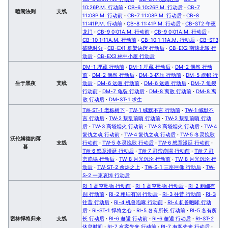
10:26P.M. 行动前
·
CB-6 10:26P.M. 行动后
·
CB-7
喧闹法则
支线
11:08P.M. 行动前
·
CB-7 11:08P.M. 行动后
·
CB-8
11:41P.M. 行动前
·
CB-8 11:41P.M. 行动后
·
CB-ST2 午夜
龙门
·
CB-9 0:01A.M. 行动前
·
CB-9 0:01A.M. 行动后
·
CB-10 1:11A.M. 行动前
·
CB-10 1:11A.M. 行动后
·
CB-ST3
破晓时分
·
CB-EX1 群架诀窍 行动后
·
CB-EX2 南辕北辙 行
动后
·
CB-EX3 林中小屋 行动后
DM-1 埋藏 行动前
·
DM-1 埋藏 行动后
·
DM-2 偶然 行动
前
·
DM-2 偶然 行动后
·
DM-3 挤压 行动前
·
DM-5 旗帜 行
生于黑夜
支线
动后
·
DM-6 远遁 行动前
·
DM-6 远遁 行动后
·
DM-7 龟裂
行动前
·
DM-7 龟裂 行动后
·
DM-8 离散 行动前
·
DM-8 离
散 行动后
·
DM-ST-1 求生
TW-ST-1 老栎树下
·
TW-1 缄默不言 行动前
·
TW-1 缄默不
言 行动后
·
TW-2 叛乱前哨 行动前
·
TW-2 叛乱前哨 行动
后
·
TW-3 高塔烟火 行动前
·
TW-3 高塔烟火 行动后
·
TW-4
复仇之魂 行动前
·
TW-4 复仇之魂 行动后
·
TW-5 冬灵挽歌
沃伦姆德的薄
支线
行动前
·
TW-5 冬灵挽歌 行动后
·
TW-6 怒意漫延 行动前
·
暮
TW-6 怒意漫延 行动后
·
TW-7 群峦崩塌 行动前
·
TW-7 群
峦崩塌 行动后
·
TW-8 月光沉沦 行动前
·
TW-8 月光沉沦 行
动后
·
TW-ST-2 余烬之上
·
TW-S-1 三座巨像 行动后
·
TW-
S-2 一束哀悼 行动后
RI-1 高空坠物 行动前
·
RI-1 高空坠物 行动后
·
RI-2 粗细有
别 行动前
·
RI-2 粗细有别 行动后
·
RI-3 往昔 行动前
·
RI-3
往昔 行动后
·
RI-4 机兽咆哮 行动前
·
RI-4 机兽咆哮 行动
后
·
RI-ST-1 悍将之心
·
RI-5 各有所长 行动前
·
RI-5 各有所
密林悍将归来
支线
长 行动后
·
RI-6 邂逅 行动前
·
RI-6 邂逅 行动后
·
RI-ST-2
休息时间
·
RI-7 有客先来 行动前
·
RI-7 有客先来 行动后
·