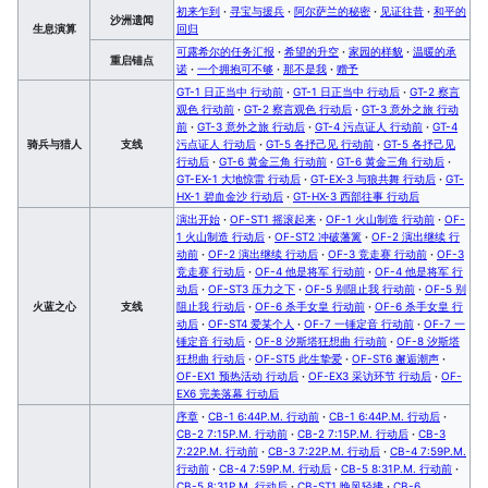
初来乍到
·
寻宝与援兵
·
阿尔萨兰的秘密
·
见证往昔
·
和平的
沙洲遗闻
生息演算
回归
可露希尔的任务汇报
·
希望的升空
·
家园的样貌
·
温暖的承
重启锚点
诺
·
一个拥抱可不够
·
那不是我
·
赠予
GT-1 日正当中 行动前
·
GT-1 日正当中 行动后
·
GT-2 察言
观色 行动前
·
GT-2 察言观色 行动后
·
GT-3 意外之旅 行动
前
·
GT-3 意外之旅 行动后
·
GT-4 污点证人 行动前
·
GT-4
骑兵与猎人
支线
污点证人 行动后
·
GT-5 各抒己见 行动前
·
GT-5 各抒己见
行动后
·
GT-6 黄金三角 行动前
·
GT-6 黄金三角 行动后
·
GT-EX-1 大地惊雷 行动后
·
GT-EX-3 与狼共舞 行动后
·
GT-
HX-1 碧血金沙 行动后
·
GT-HX-3 西部往事 行动后
演出开始
·
OF-ST1 摇滚起来
·
OF-1 火山制造 行动前
·
OF-
1 火山制造 行动后
·
OF-ST2 冲破藩篱
·
OF-2 演出继续 行
动前
·
OF-2 演出继续 行动后
·
OF-3 竞走赛 行动前
·
OF-3
竞走赛 行动后
·
OF-4 他是将军 行动前
·
OF-4 他是将军 行
动后
·
OF-ST3 压力之下
·
OF-5 别阻止我 行动前
·
OF-5 别
火蓝之心
支线
阻止我 行动后
·
OF-6 杀手女皇 行动前
·
OF-6 杀手女皇 行
动后
·
OF-ST4 爱某个人
·
OF-7 一锤定音 行动前
·
OF-7 一
锤定音 行动后
·
OF-8 汐斯塔狂想曲 行动前
·
OF-8 汐斯塔
狂想曲 行动后
·
OF-ST5 此生挚爱
·
OF-ST6 邂逅潮声
·
OF-EX1 预热活动 行动后
·
OF-EX3 采访环节 行动后
·
OF-
EX6 完美落幕 行动后
序章
·
CB-1 6:44P.M. 行动前
·
CB-1 6:44P.M. 行动后
·
CB-2 7:15P.M. 行动前
·
CB-2 7:15P.M. 行动后
·
CB-3
7:22P.M. 行动前
·
CB-3 7:22P.M. 行动后
·
CB-4 7:59P.M.
行动前
·
CB-4 7:59P.M. 行动后
·
CB-5 8:31P.M. 行动前
·
CB-5 8:31P.M. 行动后
·
CB-ST1 晚风轻拂
·
CB-6