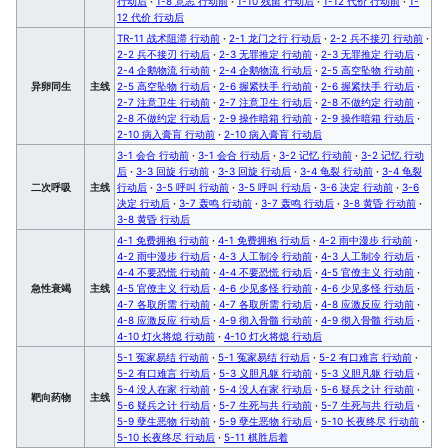
行动后
·
1-8 意志 行动前
·
1-10 残留 行动后
·
1-12 代价 行动前
·
1-
12 代价 行动后
TR-11 战术阻滞 行动前
·
2-1 龙门之行 行动后
·
2-2 兵不接刃 行动前
·
2-2 兵不接刃 行动后
·
2-3 无罪推定 行动前
·
2-3 无罪推定 行动后
·
2-4 企鹅物流 行动前
·
2-4 企鹅物流 行动后
·
2-5 高空坠物 行动前
·
异卵同生
主线
2-5 高空坠物 行动后
·
2-6 握紧扶手 行动前
·
2-6 握紧扶手 行动后
·
2-7 注意卫生 行动前
·
2-7 注意卫生 行动后
·
2-8 不做约定 行动前
·
2-8 不做约定 行动后
·
2-9 操作暗箱 行动前
·
2-9 操作暗箱 行动后
·
2-10 病入膏肓 行动前
·
2-10 病入膏肓 行动后
3-1 会合 行动前
·
3-1 会合 行动后
·
3-2 记忆 行动前
·
3-2 记忆 行动
后
·
3-3 回旋 行动前
·
3-3 回旋 行动后
·
3-4 龟裂 行动前
·
3-4 龟裂
二次呼吸
主线
行动后
·
3-5 呼叫 行动前
·
3-5 呼叫 行动后
·
3-6 决定 行动前
·
3-6
决定 行动后
·
3-7 轰鸣 行动前
·
3-7 轰鸣 行动后
·
3-8 黄昏 行动前
·
3-8 黄昏 行动后
4-1 免费拥抱 行动前
·
4-1 免费拥抱 行动后
·
4-2 雨中漫步 行动前
·
4-2 雨中漫步 行动后
·
4-3 人工制冷 行动前
·
4-3 人工制冷 行动后
·
4-4 不要恐慌 行动前
·
4-4 不要恐慌 行动后
·
4-5 官僚主义 行动前
·
急性衰竭
主线
4-5 官僚主义 行动后
·
4-6 少见多怪 行动前
·
4-6 少见多怪 行动后
·
4-7 各取所需 行动前
·
4-7 各取所需 行动后
·
4-8 应激反应 行动前
·
4-8 应激反应 行动后
·
4-9 彻入骨髓 行动前
·
4-9 彻入骨髓 行动后
·
4-10 灯火将熄 行动前
·
4-10 灯火将熄 行动后
5-1 冤家易结 行动前
·
5-1 冤家易结 行动后
·
5-2 有口难言 行动前
·
5-2 有口难言 行动后
·
5-3 义胆凡躯 行动前
·
5-3 义胆凡躯 行动后
·
5-4 没人在家 行动前
·
5-4 没人在家 行动后
·
5-6 疑兵之计 行动前
·
靶向药物
主线
5-6 疑兵之计 行动后
·
5-7 生死与共 行动前
·
5-7 生死与共 行动后
·
5-9 孽生恶物 行动前
·
5-9 孽生恶物 行动后
·
5-10 长夜终尽 行动前
·
5-10 长夜终尽 行动后
·
5-11 棋胜后着