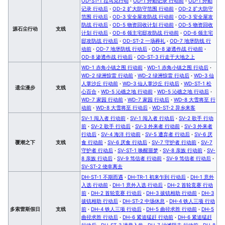
OD-ST-1 拉马克行动
·
OD-1 外勤记录 行动前
·
OD-1 外勤
记录 行动后
·
OD-2 扩大防守范围 行动前
·
OD-2 扩大防守
范围 行动后
·
OD-3 安全屋攻防战 行动前
·
OD-3 安全屋攻
防战 行动后
·
OD-5 物资回收计划 行动前
·
OD-5 物资回收
源石尘行动
支线
计划 行动后
·
OD-6 领主宅邸攻防战 行动前
·
OD-6 领主宅
邸攻防战 行动后
·
OD-ST-2 一场葬礼
·
OD-7 地堡防线 行
动前
·
OD-7 地堡防线 行动后
·
OD-8 渗透作战 行动前
·
OD-8 渗透作战 行动后
·
OD-ST-3 行走于大地之上
WD-1 赤角小镇之围 行动前
·
WD-1 赤角小镇之围 行动后
·
WD-2 绿洲惊雷 行动前
·
WD-2 绿洲惊雷 行动后
·
WD-3 仙
人掌沙丘 行动前
·
WD-3 仙人掌沙丘 行动后
·
WD-ST-1 松
遗尘漫步
支线
心百合
·
WD-5 沁礁之地 行动前
·
WD-5 沁礁之地 行动后
·
WD-7 家园 行动前
·
WD-7 家园 行动后
·
WD-8 大雪将至 行
动前
·
WD-8 大雪将至 行动后
·
WD-ST-2 异乡来客
SV-1 闯入者 行动前
·
SV-1 闯入者 行动后
·
SV-2 歌手 行动
前
·
SV-2 歌手 行动后
·
SV-3 外来者 行动前
·
SV-3 外来者
行动后
·
SV-4 海洋 行动前
·
SV-5 遭弃者 行动后
·
SV-6 厌
覆潮之下
支线
食 行动前
·
SV-6 厌食 行动后
·
SV-7 守护者 行动前
·
SV-7
守护者 行动后
·
SV-ST-1 唤醒噩梦
·
SV-8 亲族 行动前
·
SV-
8 亲族 行动后
·
SV-9 笃信者 行动前
·
SV-9 笃信者 行动后
·
SV-ST-2 侥幸离去
DH-ST-1 不期而遇
·
DH-TR-1 初来乍到 行动后
·
DH-1 意外
入选 行动前
·
DH-1 意外入选 行动后
·
DH-2 首轮竞赛 行动
前
·
DH-2 首轮竞赛 行动后
·
DH-3 拔铳相助 行动前
·
DH-3
拔铳相助 行动后
·
DH-ST-2 中场休息
·
DH-4 铁人三项 行动
多索雷斯假日
支线
前
·
DH-4 铁人三项 行动后
·
DH-5 曲径求胜 行动前
·
DH-5
曲径求胜 行动后
·
DH-6 紧追猛赶 行动前
·
DH-6 紧追猛赶
行动后
·
DH-ST-3 请君入瓮
·
DH-7 沙滩阻击 行动前
·
DH-8