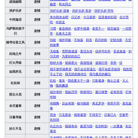
战地秘闻
剧情
极星
·
和光同尘
洪炉示岁
剧情
洪炉示岁·迎春
·
洪炉示岁·贺岁
·
洪炉示岁·拜年
来办联欢会吧
·
日记本
·
今日厨房
·
流浪者的归宿
·
自讨苦
午间逸话
剧情
吃
·
向前走
乌萨斯的孩子
习惯
·
被选择的
·
在梦中相遇
·
表里不一
·
胡言秘语
·
一切照
剧情
们
常
·
在春天之前
归处
·
域外同族
·
不知返
·
回首
·
四月的歌
·
交错光影
·
天空
踏寻往昔之风
剧情
的故事
无续集
·
荒野路漫漫
·
童话永存
·
信仰号街车
·
盲盒旅途
·
剑
此地之外
剧情
与天秤
·
为更好的自己
灯火序曲
剧情
粉碎大地
·
烁烁星火
·
真假怪谈
·
遗落灯塔
·
异类
·
信
我不曾怀揣希望
·
我不会全部遗忘
·
我不知是否值得
·
我所思
如我所见
剧情
不止于此
·
我无惧前路何往
·
我与最后的赌注
红松
·
落灰
·
我也要大干一场
·
只影孤身
·
骑士之道
·
大人
红松林
剧情
物
·
随风飘荡
或许有时
·
我如浮萍
·
终将同行
·
孤行骑警
·
必有所偿
·
叮咚
阴云火花
剧情
作响
布朗陶
·
后会有期
·
狼与狼群
·
再见罗伊
·
和而不同
·
真实故
未尽篇章
剧情
事
荒舍
·
只见星辰
·
我曾凝望
·
不得安宁
·
日落已久
·
空盔甲
·
日暮寻路
剧情
告别词
向左向右
·
隔墙有你
·
扬尼与我
·
告别时刻
·
一次重逢
·
别太
好久不见
剧情
紧张
近乡情怯
·
中庭旅谷
·
不问鬼神
·
出入平安
·
无名之辈
·
独见