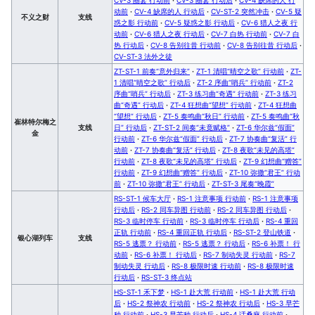
动前
·
CV-4 缺席的人 行动后
·
CV-ST-2 突然冲击
·
CV-5 疑
不义之财
支线
惑之影 行动前
·
CV-5 疑惑之影 行动后
·
CV-6 猎人之夜 行
动前
·
CV-6 猎人之夜 行动后
·
CV-7 白热 行动前
·
CV-7 白
热 行动后
·
CV-8 告别往昔 行动前
·
CV-8 告别往昔 行动后
·
CV-ST-3 法外之徒
ZT-ST-1 前奏“意外归来”
·
ZT-1 清唱“晴空之歌” 行动前
·
ZT-
1 清唱“晴空之歌” 行动后
·
ZT-2 序曲“哨兵” 行动前
·
ZT-2
序曲“哨兵” 行动后
·
ZT-3 练习曲“奇遇” 行动前
·
ZT-3 练习
曲“奇遇” 行动后
·
ZT-4 狂想曲“望想” 行动前
·
ZT-4 狂想曲
“望想” 行动后
·
ZT-5 奏鸣曲“秋日” 行动前
·
ZT-5 奏鸣曲“秋
崔林特尔梅之
支线
日” 行动后
·
ZT-ST-2 间奏“未竟赋格”
·
ZT-6 华尔兹“假面”
金
行动前
·
ZT-6 华尔兹“假面” 行动后
·
ZT-7 协奏曲“复活” 行
动前
·
ZT-7 协奏曲“复活” 行动后
·
ZT-8 夜歌“未见的高塔”
行动前
·
ZT-8 夜歌“未见的高塔” 行动后
·
ZT-9 幻想曲“赠答”
行动前
·
ZT-9 幻想曲“赠答” 行动后
·
ZT-10 弥撒“君王” 行动
前
·
ZT-10 弥撒“君王” 行动后
·
ZT-ST-3 尾奏“晚霞”
RS-ST-1 候车大厅
·
RS-1 注意事项 行动前
·
RS-1 注意事项
行动后
·
RS-2 同车异图 行动前
·
RS-2 同车异图 行动后
·
RS-3 临时停车 行动前
·
RS-3 临时停车 行动后
·
RS-4 重回
正轨 行动前
·
RS-4 重回正轨 行动后
·
RS-ST-2 登山铁道
·
银心湖列车
支线
RS-5 逃票？ 行动前
·
RS-5 逃票？ 行动后
·
RS-6 补票！ 行
动前
·
RS-6 补票！ 行动后
·
RS-7 制动失灵 行动前
·
RS-7
制动失灵 行动后
·
RS-8 极限时速 行动前
·
RS-8 极限时速
行动后
·
RS-ST-3 终点站
HS-ST-1 禾下梦
·
HS-1 赴大荒 行动前
·
HS-1 赴大荒 行动
后
·
HS-2 祭神农 行动前
·
HS-2 祭神农 行动后
·
HS-3 早芒
种 行动前
·
HS-3 早芒种 行动后
·
HS-4 话桑麻 行动前
·