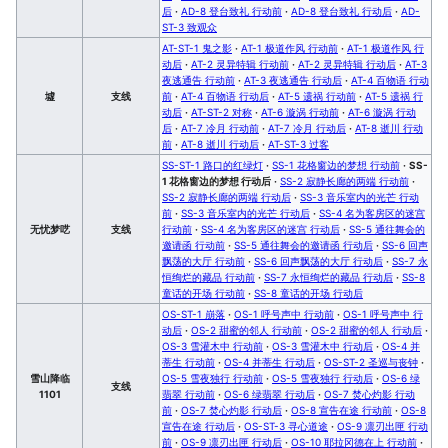
后
·
AD-8 登台致礼 行动前
·
AD-8 登台致礼 行动后
·
AD-
ST-3 致观众
AT-ST-1 鬼之影
·
AT-1 极道作风 行动前
·
AT-1 极道作风 行
动后
·
AT-2 灵异特辑 行动前
·
AT-2 灵异特辑 行动后
·
AT-3
夜逃通告 行动前
·
AT-3 夜逃通告 行动后
·
AT-4 百物语 行动
墟
支线
前
·
AT-4 百物语 行动后
·
AT-5 遗祸 行动前
·
AT-5 遗祸 行
动后
·
AT-ST-2 对称
·
AT-6 漩涡 行动前
·
AT-6 漩涡 行动
后
·
AT-7 冷月 行动前
·
AT-7 冷月 行动后
·
AT-8 逝川 行动
前
·
AT-8 逝川 行动后
·
AT-ST-3 过客
SS-ST-1 路口的红绿灯
·
SS-1 花格窗边的梦想 行动前
·
SS-
1 花格窗边的梦想 行动后
·
SS-2 寂静长廊的两端 行动前
·
SS-2 寂静长廊的两端 行动后
·
SS-3 音乐室内的光芒 行动
前
·
SS-3 音乐室内的光芒 行动后
·
SS-4 名为客房区的迷宫
无忧梦呓
支线
行动前
·
SS-4 名为客房区的迷宫 行动后
·
SS-5 通往舞会的
邀请函 行动前
·
SS-5 通往舞会的邀请函 行动后
·
SS-6 回声
飘荡的大厅 行动前
·
SS-6 回声飘荡的大厅 行动后
·
SS-7 永
恒绚烂的藏品 行动前
·
SS-7 永恒绚烂的藏品 行动后
·
SS-8
童话的开场 行动前
·
SS-8 童话的开场 行动后
OS-ST-1 崩落
·
OS-1 呼号声中 行动前
·
OS-1 呼号声中 行
动后
·
OS-2 甜蜜的邻人 行动前
·
OS-2 甜蜜的邻人 行动后
·
OS-3 雪灌木中 行动前
·
OS-3 雪灌木中 行动后
·
OS-4 并
蒂生 行动前
·
OS-4 并蒂生 行动后
·
OS-ST-2 圣巡与丧钟
·
雪山降临
OS-5 雪夜独行 行动前
·
OS-5 雪夜独行 行动后
·
OS-6 绿
支线
1101
翡翠 行动前
·
OS-6 绿翡翠 行动后
·
OS-7 焚心灼影 行动
前
·
OS-7 焚心灼影 行动后
·
OS-8 宣告在途 行动前
·
OS-8
宣告在途 行动后
·
OS-ST-3 寻心道途
·
OS-9 凛刃出匣 行动
前
·
OS-9 凛刃出匣 行动后
·
OS-10 耶拉冈德在上 行动前
·