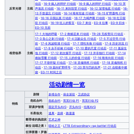
动后
·
16-9 疯人的辩护 行动前
·
16-9 疯人的辩护 行动后
·
16-10 哭
反常光谱
主线
声渐息 行动前
·
16-11 来到坟茔 行动后
·
16-12 深埋地底 行动前
·
16-
13 不曾遗忘 行动前
·
16-14 唯有坦途 行动前
·
16-15 旷野轰鸣 行动
前
·
16-16 示我以真 行动前
·
16-17 力竭声嘶 行动前
·
16-18 红日留
驻 行动后
·
16-19 狂人的誓言
·
EG-7 来信
·
EG-8 往事
·
EG-9 归乡
·
EG-10 无前
17-1 大地的呼吸
·
17-2 救赎迟来 行动前
·
TR-28 无权责问 行动后
·
17-3 良心之刺 行动前
·
17-4 沉默众生 行动后
·
17-5 不过空壳 行动
前
·
17-6 风波暗涌 行动后
·
17-7 理性失衡 行动前
·
17-8 历史洪流 行
动后
·
17-9 永不祈祷 行动前
·
17-10 爱的尺度 行动后
·
17-11 孤寂生
相变临界
主线
地 行动前
·
17-12 初次握手 行动后
·
17-13 并非独行 行动前
·
17-14
难如雪覆 行动前
·
17-15 人的价值 行动前
·
17-16 唯有向前 行动前
·
17-17 不曾怀疑 行动后
·
17-18 灵魂悄然 行动前
·
17-18 灵魂悄然 行
动后
·
17-19 面向旷野呼号
·
17-20 罪与罚的先声
·
17-21 在暗夜中燃
烧
·
EG-11 时间之后
活动剧情一览
剧情
多维合作
·
保全派驻
·
卫戍协议
危机合约
危机合约
·
荒芜行动 P1
·
荒芜行动 P2
特殊
荷谟伊智境
固定开头AVG
·
开头AVG
·
结尾AVG
长夜临光
逃离
·
选择
·
路漫漫
断罪者的挑战状
艺术之神
泰拉 说唱之夜！
嘻哈之王
·
LTTB Extraordinary rap battle! 行动后
狂弹要塞！罗德