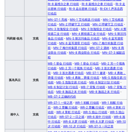
RI-8 嘉维尔之拳 行动前
·
RI-8 嘉维尔之拳 行动后
·
RI-9 走
出密林 行动前
·
RI-9 走出密林 行动后
·
RI-EX-1 声东击西
行动后
MN-ST-1 亮相
·
MN-1 艾伦精选 行动前
·
MN-1 艾伦精选
行动后
·
MN-2 呼啸守卫 行动前
·
MN-2 呼啸守卫 行动后
·
MN-3 玫瑰报业 行动前
·
MN-3 玫瑰报业 行动后
·
MN-4 辉
煌盾工业 行动前
·
MN-4 辉煌盾工业 行动后
·
MN-5 斯沃玛
玛莉娅·临光
支线
食品 行动前
·
MN-5 斯沃玛食品 行动后
·
MN-6 蓝耳酒窖
行动前
·
MN-6 蓝耳酒窖 行动后
·
MN-7 梅什科集团 行动
前
·
MN-7 梅什科集团 行动后
·
MN-ST-2 酒杯
·
MN-8 商
业联合 行动前
·
MN-8 商业联合 行动后
·
MN-ST-3 缄默启
程
MB-1 密会 行动前
·
MB-1 密会 行动后
·
MB-2 另一个视角
行动前
·
MB-2 另一个视角 行动后
·
MB-3 首次遇袭 行动
前
·
MB-3 首次遇袭 行动后
·
MB-ST-1 邀请
·
MB-4 勇敢，
莽撞 行动前
·
MB-4 勇敢，莽撞 行动后
·
MB-5 危险交易 行
孤岛风云
支线
动前
·
MB-5 危险交易 行动后
·
MB-6 制定计划 行动前
·
MB-6 制定计划 行动后
·
MB-7 背叛 行动前
·
MB-7 背叛 行
动后
·
MB-8 激战之末 行动前
·
MB-8 激战之末 行动后
·
MB-ST-2 正确的代价
WR-ST-1 一钳之恩
·
WR-1 初醒 行动前
·
WR-1 初醒 行动
后
·
WR-2 墨魉 行动前
·
WR-2 墨魉 行动后
·
WR-4 掌柜 行
动前
·
WR-4 掌柜 行动后
·
WR-5 拙山 行动前
·
WR-5 拙山
画中人
支线
行动后
·
WR-ST-2 一日之祸
·
WR-6 画中 行动前
·
WR-6 画
中 行动后
·
WR-8 大梦 行动前
·
WR-8 大梦 行动后
·
WR-10
夕 行动前
·
WR-10 夕 行动后
·
WR-ST-3 一问之答