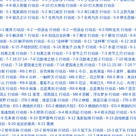
动前
4-9 彻入骨髓 行动后
4-10 灯火将熄 行动前
4-10 灯火将熄 行动后
动前
5-1 冤家易结 行动后
5-2 有口难言 行动前
5-2 有口难言 行动后
5-3 义胆凡躯
动前
5-6 疑兵之计 行动后
5-7 生死与共 行动前
5-7 生死与共 行动后
5-9 孽生恶物
6-1 僵局 行动后
6-2 一些误会 行动前
6-2 一些误会 行动后
6-3 同时走失 行动前
动前
6-5 解决谁？ 行动后
6-6 别说过去的事
6-7 断弦 行动前
6-7 断弦 行动后
6
行动前
6-10 解开铃铛 行动后
6-11 “这种事” 行动前
6-11 “这种事” 行动后
6-12 
 行动前
6-15 不错的回忆 行动后
6-16 黑兔子,白兔子 行动前
6-17 冬逝 行动后
6-
2 别离之夜 行动前
7-2 别离之夜 行动后
7-3 变节之刃 行动前
7-3 变节之刃 行动后
动后
7-7 26:37:14
7-8 沉默者之怒-1 行动前
7-9 沉默者之怒-2 行动后
7-10 暗淡
2 行动后
7-18 爱国者之死 行动前
7-18 爱国者之死 行动后
7-19 11:15:38
7-20 ?
将裂 行动前
R8-1 昨日，谷壳将裂 行动后
M8-1 今日，血色满溢
R8-3 麦秆，极
即灭 行动前
R8-4 火种，一触即灭 行动后
M8-3 死亡，召之即来
R8-5 寒冷，来
不止 行动前
R8-6 战场，蔓延不止 行动后
M8-5 厄运，等候已久
R8-8 人心，向
再见 行动后
R8-9 相逢，总是离别 行动前
R8-9 相逢，总是离别 行动后
M8-7 
黑国土 行动前
R8-11 落雪，浸黑国土 行动后
M8-8 苏醒，浮出梦乡 行动前
M8-8
向原野 行动后
JT8-2 睁眼，便是日暮 行动前
JT8-2 睁眼，便是日暮 行动后
JT8-
抑或开始
EG-1 燃烧的片段1
EG-2 燃烧的片段2
EG-3 燃烧的片段3
EG-4 燃烧的片
2 鬼魂危机 行动前
9-3 牌局 行动后
9-4 暗火四起 行动前
9-4 暗火四起 行动后
9-
9-9 无辜者 行动前
9-10 雷声轰鸣 行动后
9-12 鬼影如潮 行动前
9-13 战地救援 行
动后
9-20 临近的暴风
9-21 重燃
0-2 抢夺目标 行动前
10-2 抢夺目标 行动后
10-3 低下头 行动前
10-3 低下头 行动
 行动后
10-6 虽非同族 行动前
10-6 虽非同族 行动后
10-7 痛觉相连 行动前
10-