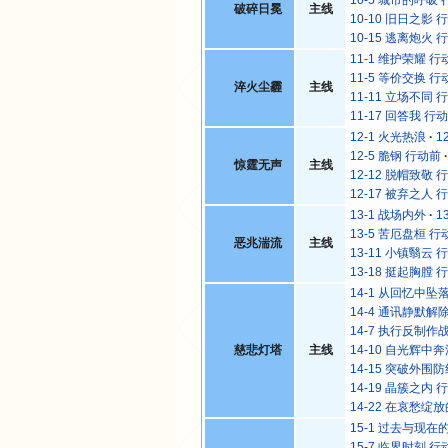
破碎日冕
主线
10-10 旧日之影 
10-15 逃离炮火 
11-1 维护荣耀 行
11-5 等价交换 行
淬火尘霾
主线
11-11 立场不同 
11-17 回答我 行
12-1 火光热浪
1
12-5 脆钢 行动前
惊霆无声
主线
12-12 脱帽致敬 
12-17 被弃之人 
13-1 战场内外
1
13-5 苦厄盘桓 行
恶兆湍流
主线
13-11 小镇翳云 
13-18 挺起胸膛 
14-1 从回忆中坠
14-4 通讯静默解
14-7 执行反制作
慈悲灯塔
主线
14-10 自光辉中
14-15 突破外围
14-19 晶簇之内 
14-22 在哀愁绽
15-1 过去与现在
15-7 临界时刻 行