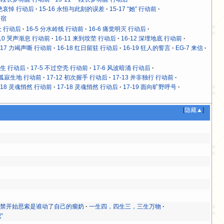
拒绝哀悼 行动后
15-16 永恒与此刻的误差
15-17 “她” 行动前
归宿
众 行动后
16-5 分水岭线 行动前
16-6 痛觉明灭 行动后
-10 哭声渐息 行动前
16-11 来到坟茔 行动后
16-12 深埋地底 行动前
-17 力竭声嘶 行动前
16-18 红日留驻 行动后
16-19 狂人的誓言
EG-7 来信
众生 行动后
17-5 不过空壳 行动前
17-6 风波暗涌 行动后
1 孤寂生地 行动前
17-12 初次握手 行动后
17-13 并非独行 行动前
-18 灵魂悄然 行动前
17-18 灵魂悄然 行动后
17-19 面向旷野呼号
[
隐藏▲
]
不禁开始思索是谁动了自己的瘤奶
一生四，四生三，三生万物
”