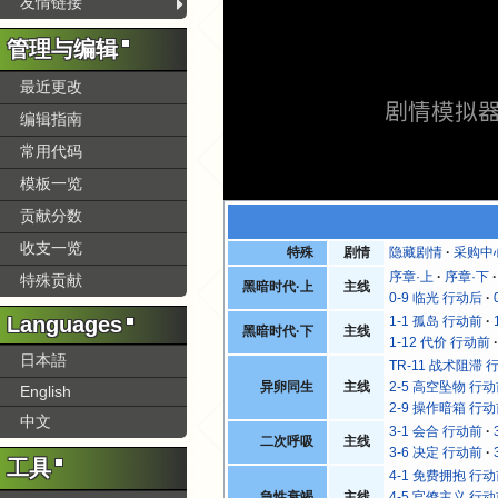
友情链接
管理与编辑
最近更改
剧情模拟
编辑指南
常用代码
模板一览
贡献分数
收支一览
特殊
剧情
隐藏剧情
采购中
序章·上
序章·下
特殊贡献
黑暗时代·上
主线
0-9 临光 行动后
Languages
1-1 孤岛 行动前
黑暗时代·下
主线
1-12 代价 行动前
日本語
TR-11 战术阻滞 
异卵同生
主线
2-5 高空坠物 行
English
2-9 操作暗箱 行
中文
3-1 会合 行动前
二次呼吸
主线
3-6 决定 行动前
工具
4-1 免费拥抱 行
急性衰竭
主线
4-5 官僚主义 行