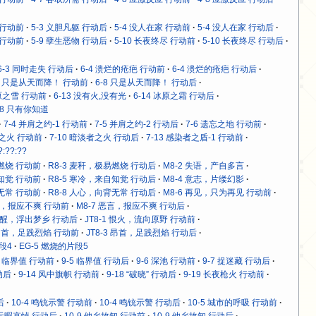
 行动前
5-3 义胆凡躯 行动后
5-4 没人在家 行动前
5-4 没人在家 行动后
 行动前
5-9 孽生恶物 行动后
5-10 长夜终尽 行动前
5-10 长夜终尽 行动后
6-3 同时走失 行动后
6-4 溃烂的疮疤 行动前
6-4 溃烂的疮疤 行动后
-8 只是从天而降！ 行动前
6-8 只是从天而降！ 行动后
冰原之雪 行动前
6-13 没有火,没有光
6-14 冰原之霜 行动后
18 只有你知道
7-4 并肩之约-1 行动前
7-5 并肩之约-2 行动后
7-6 遗忘之地 行动前
者之火 行动前
7-10 暗淡者之火 行动后
7-13 感染者之盾-1 行动前
?:??:??
易燃烧 行动前
R8-3 麦秆，极易燃烧 行动后
M8-2 失语，产自多言
自知觉 行动前
R8-5 寒冷，来自知觉 行动后
M8-4 意志，片缕幻影
背无常 行动前
R8-8 人心，向背无常 行动后
M8-6 再见，只为再见 行动前
恶言，报应不爽 行动前
M8-7 恶言，报应不爽 行动后
 苏醒，浮出梦乡 行动后
JT8-1 恨火，流向原野 行动前
3 昂首，足践烈焰 行动前
JT8-3 昂首，足践烈焰 行动后
段4
EG-5 燃烧的片段5
5 临界值 行动前
9-5 临界值 行动后
9-6 深池 行动前
9-7 捉迷藏 行动后
动后
9-14 风中旗帜 行动前
9-18 “破晓” 行动后
9-19 长夜枪火 行动前
后
10-4 鸣铳示警 行动前
10-4 鸣铳示警 行动后
10-5 城市的呼吸 行动前
8 无暇哀悼 行动后
10-9 他乡故知 行动前
10-9 他乡故知 行动后