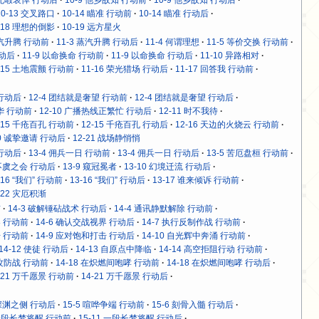
10-13 交叉路口
10-14 瞄准 行动前
10-14 瞄准 行动后
-18 理想的倒影
10-19 远方星火
蒸汽升腾 行动前
11-3 蒸汽升腾 行动后
11-4 何谓理想
11-5 等价交换 行动前
行动后
11-9 以命换命 行动前
11-9 以命换命 行动后
11-10 异路相对
-15 土地震颤 行动前
11-16 荣光猎场 行动后
11-17 回答我 行动前
 行动后
12-4 团结就是奢望 行动前
12-4 团结就是奢望 行动后
年华 行动前
12-10 广播热线正繁忙 行动后
12-11 时不我待
-15 千疮百孔 行动前
12-15 千疮百孔 行动后
12-16 天边的火烧云 行动前
20 诚挚邀请 行动后
12-21 战场静悄悄
 行动后
13-4 佣兵一日 行动前
13-4 佣兵一日 行动后
13-5 苦厄盘桓 行动前
 不虞之会 行动后
13-9 窥冠冕者
13-10 幻境迁流 行动后
-16 “我们” 行动前
13-16 “我们” 行动后
13-17 谁来倾诉 行动前
-22 灾厄积渐
前
14-3 破解锤砧战术 行动后
14-4 通讯静默解除 行动前
界 行动前
14-6 确认交战视界 行动后
14-7 执行反制作战 行动前
击 行动前
14-9 应对饱和打击 行动后
14-10 自光辉中奔涌 行动前
14-12 使徒 行动后
14-13 自原点中降临
14-14 高空拒阻行动 行动前
舱攻防战 行动前
14-18 在炽燃间咆哮 行动前
14-18 在炽燃间咆哮 行动后
-21 万千愿景 行动前
14-21 万千愿景 行动后
 深渊之侧 行动后
15-5 喧哗争端 行动前
15-6 刻骨入髓 行动后
 一段长梦将醒 行动前
15-11 一段长梦将醒 行动后