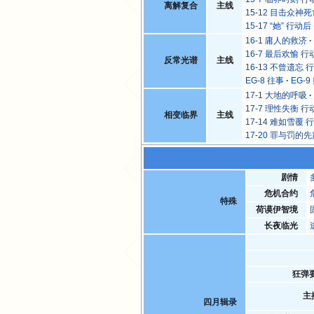
离解复合
主线
15-12 目击众神
15-17 “她” 行动后
16-1 庸人的救济
16-7 最后欢愉 行
反常光谱
主线
16-13 不曾遗忘 
EG-8 往事
EG-9
17-1 大地的呼吸
17-7 理性失衡 行
相变临界
主线
17-14 难如雪覆 
17-20 罪与罚的
剧情
危机合约
特殊
荷谟伊智境
长夜临光
狂弹
主
四月辑录