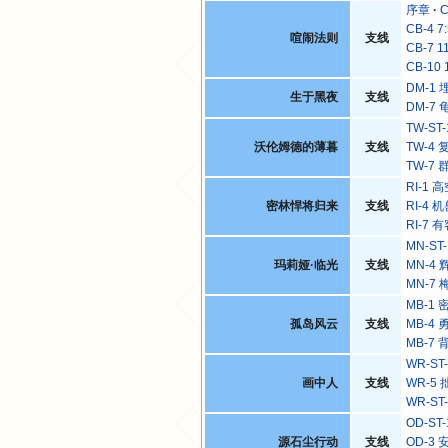
序章
C
CB-4 7
喧闹法则
支线
CB-7 1
CB-10 
DM-1
生于黑夜
支线
DM-7
TW-ST
沃伦姆德的薄暮
支线
TW-4
TW-7
RI-1
密林悍将归来
支线
RI-4
RI-7
MN-ST
玛莉娅·临光
支线
MN-4
MN-7
MB-1
孤岛风云
支线
MB-4
MB-7
WR-ST
画中人
支线
WR-5
WR-ST
OD-S
源石尘行动
支线
OD-3