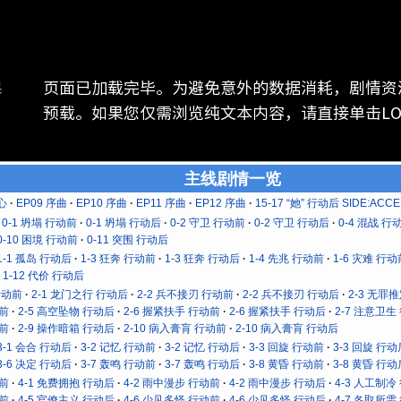
页面已加载完毕。为避免意外的数据消耗，剧情资
器
预载。如果您仅需浏览纯文本内容，请直接单击LOG 
主线剧情一览
心
EP09 序曲
EP10 序曲
EP11 序曲
EP12 序曲
15-17 “她” 行动后 SIDE:ACCE
0-1 坍塌 行动前
0-1 坍塌 行动后
0-2 守卫 行动前
0-2 守卫 行动后
0-4 混战 行
0-10 困境 行动前
0-11 突围 行动后
1-1 孤岛 行动后
1-3 狂奔 行动前
1-3 狂奔 行动后
1-4 先兆 行动前
1-6 灾难 行动
1-12 代价 行动后
行动前
2-1 龙门之行 行动后
2-2 兵不接刃 行动前
2-2 兵不接刃 行动后
2-3 无罪
动前
2-5 高空坠物 行动后
2-6 握紧扶手 行动前
2-6 握紧扶手 行动后
2-7 注意卫生
动前
2-9 操作暗箱 行动后
2-10 病入膏肓 行动前
2-10 病入膏肓 行动后
3-1 会合 行动后
3-2 记忆 行动前
3-2 记忆 行动后
3-3 回旋 行动前
3-3 回旋 行动
3-6 决定 行动后
3-7 轰鸣 行动前
3-7 轰鸣 行动后
3-8 黄昏 行动前
3-8 黄昏 行动
动前
4-1 免费拥抱 行动后
4-2 雨中漫步 行动前
4-2 雨中漫步 行动后
4-3 人工制冷
动前
4-5 官僚主义 行动后
4-6 少见多怪 行动前
4-6 少见多怪 行动后
4-7 各取所需