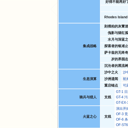
好得不能再好
Rhodes Isla
刻俄柏的灰蕈
傀影与猩红
水月与深蓝
集成战略
探索者的银凇
萨卡兹的无终
岁的界园
沉沦者的黑流
沙中之火
沙
生息演算
沙洲遗闻
初
重启锚点
可
GT-1
骑兵与猎人
支线
GT-4
GT-E
演出开
OF-3
火蓝之心
支线
OF-6
OF-S