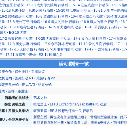
死亡的荒原 行动前
15-13 成为你的眼睛 行动后
15-14 在尘或血中 行动前
15-15 
15-18 从未怀疑，从未远离 行动前
15-20 得以重回 行动后
15-21 大地与一隅的
16-2 晨曦遥远 行动前
16-3 道路以目 行动前
16-4 友人成众 行动前
16-4 友人成
动前
16-8 无处可寻 行动后
16-9 疯人的辩护 行动前
16-9 疯人的辩护 行动后
16
行动前
16-14 唯有坦途 行动前
16-15 旷野轰鸣 行动前
16-16 示我以真 行动前
16
 归乡
EG-10 无前
17-2 救赎迟来 行动前
TR-28 无权责问 行动后
17-3 良心之刺 行动前
17-4 沉默
动前
17-8 历史洪流 行动后
17-9 永不祈祷 行动前
17-10 爱的尺度 行动后
17-1
行动前
17-15 人的价值 行动前
17-16 唯有向前 行动前
17-17 不曾怀疑 行动后
17
先声
17-21 在暗夜中燃烧
EG-11 时间之后
活动剧情一览
多维合作
保全派驻
卫戍协议
危机合约
荒芜行动 P1
荒芜行动 P2
固定开头AVG
开头AVG
结尾AVG
逃离
选择
路漫漫
断罪者的挑战状
艺术之神
泰拉 说唱之夜！
嘻哈之王
LTTB Extraordinary rap battle! 行动后
要塞！罗德大兵集结
狂弹要塞
BF-3 没想到还有一关 行动后
新星主播
再也没有什么能阻止她了
警惕新型金融诈骗
她
播U：全能系美少女
断罪者最喜欢的一集
敬请收看：爱、主播&单推人
“就那样吧