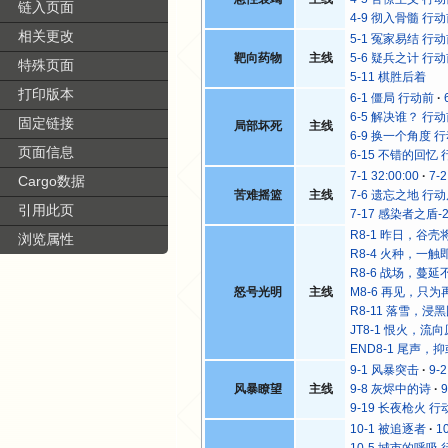
链入页面
4-9 彻入骨髓 行
相关更改
5-1 冤家易结 行
靶向药物
主线
5-6 疑兵之计 行
特殊页面
5-11 棋胜后着
打印版本
6-1 僵局 行动前
6-5 解决谁？ 行
固定链接
局部坏死
主线
6-9 换一个角度 
页面信息
6-15 不错的回忆
7-1 32:00:00
7-
Cargo数据
苦难摇篮
主线
7-6 遗忘之地 行
引用此页
7-17 感染者之盾-
R8-1 昨日，谷壳
浏览属性
R8-4 火种，一触
R8-6 战场，蔓延
怒号光明
主线
M8-6 再见，只为
R8-11 落雪，浸
JT8-1 恨火，流
END8-1 尾声，
9-1 风暴突击
9-
风暴瞭望
主线
9-8 灰烬中的诗
9-19 长夜枪火 行
10-1 被追逐者
1
10-5 城市的呼吸