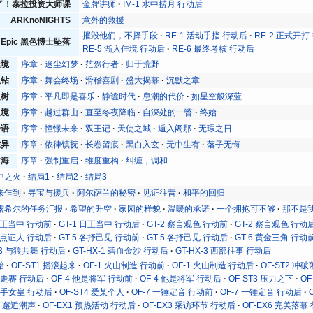
了！泰拉投资大师课
金牌讲师
IM-1 水中捞月 行动后
ARKnoNIGHTS
意外的救援
摧毁他们，不择手段
RE-1 活动手指 行动后
RE-2 正式开打
nd Epic 黑色博士坠落
RE-5 渐入佳境 行动后
RE-6 最终考核 行动后
迷境
序章
迷尘幻梦
茫然行者
归于荒野
孤钻
序章
舞会终场
滑稽喜剧
盛大揭幕
沉默之章
之树
序章
平凡即是喜乐
静谧时代
息潮的代价
如星空般深蓝
止境
序章
越过群山
直至冬夜降临
自深处的一瞥
终始
奇语
序章
憧憬未来
双王记
天使之城
遁入阇那
无瑕之日
志异
序章
依律镇抚
长卷留痕
黑白入玄
无中生有
落子无悔
树海
序章
强制重启
维度重构
纠缠，调和
中之火
结局1
结局2
结局3
来乍到
寻宝与援兵
阿尔萨兰的秘密
见证往昔
和平的回归
露希尔的任务汇报
希望的升空
家园的样貌
温暖的承诺
一个拥抱可不够
那不是
 日正当中 行动前
GT-1 日正当中 行动后
GT-2 察言观色 行动前
GT-2 察言观色 行动
 污点证人 行动后
GT-5 各抒己见 行动前
GT-5 各抒己见 行动后
GT-6 黄金三角 行动
X-3 与狼共舞 行动后
GT-HX-1 碧血金沙 行动后
GT-HX-3 西部往事 行动后
始
OF-ST1 摇滚起来
OF-1 火山制造 行动前
OF-1 火山制造 行动后
OF-ST2 冲
 竞走赛 行动后
OF-4 他是将军 行动前
OF-4 他是将军 行动后
OF-ST3 压力之下
O
 杀手女皇 行动后
OF-ST4 爱某个人
OF-7 一锤定音 行动前
OF-7 一锤定音 行动后
T6 邂逅潮声
OF-EX1 预热活动 行动后
OF-EX3 采访环节 行动后
OF-EX6 完美落幕