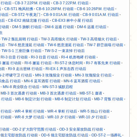
M. 行动后
CB-3 7:22P.M. 行动前
CB-3 7:22P.M. 行动后
后
CB-ST1 晚风轻拂
CB-6 10:26P.M. 行动前
CB-6 10:26P.M. 行动后
. 行动后
CB-ST2 午夜龙门
CB-9 0:01A.M. 行动前
CB-9 0:01A.M. 行动后
动后
CB-EX2 南辕北辙 行动后
CB-EX3 林中小屋 行动后
 行动前
DM-5 旗帜 行动后
DM-6 远遁 行动前
DM-6 远遁 行动后
求生
TW-2 叛乱前哨 行动后
TW-3 高塔烟火 行动前
TW-3 高塔烟火 行动后
动后
TW-6 怒意漫延 行动前
TW-6 怒意漫延 行动后
TW-7 群峦崩塌 行动前
TW-S-1 三座巨像 行动后
TW-S-2 一束哀悼 行动后
RI-3 往昔 行动前
RI-3 往昔 行动后
RI-4 机兽咆哮 行动前
-6 邂逅 行动前
RI-6 邂逅 行动后
RI-ST-2 休息时间
RI-7 有客先来 行动前
动前
RI-9 走出密林 行动后
RI-EX-1 声东击西 行动后
N-2 呼啸守卫 行动后
MN-3 玫瑰报业 行动前
MN-3 玫瑰报业 行动后
沃玛食品 行动后
MN-6 蓝耳酒窖 行动前
MN-6 蓝耳酒窖 行动后
MN-8 商业联合 行动后
MN-ST-3 缄默启程
MB-3 首次遇袭 行动前
MB-3 首次遇袭 行动后
MB-ST-1 邀请
易 行动后
MB-6 制定计划 行动前
MB-6 制定计划 行动后
MB-7 背叛 行动前
魉 行动后
WR-4 掌柜 行动前
WR-4 掌柜 行动后
WR-5 拙山 行动前
梦 行动前
WR-8 大梦 行动后
WR-10 夕 行动前
WR-10 夕 行动后
 行动前
OD-2 扩大防守范围 行动后
OD-3 安全屋攻防战 行动前
6 领主宅邸攻防战 行动前
OD-6 领主宅邸攻防战 行动后
OD-ST-2 一场葬礼