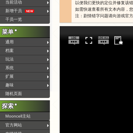
当前活动
以便我们更快的定位并修复该
如需快速查看所有文本内容，您
新增干员
NEW
注：剧情错字问题请向游戏官
干员一览
菜单
通用
档案
玩法
系统
扩展
趣味
随机页面
探索
Mooncell主站
官方网站