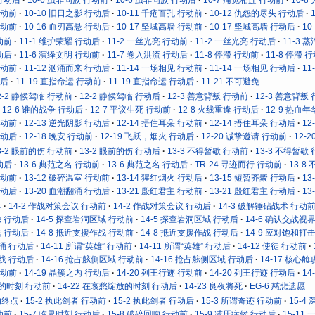
行动前
10-10 旧日之影 行动后
10-11 千疮百孔 行动前
10-12 仇怨的尽头 行动后
行动前
10-16 血刃高悬 行动后
10-17 坚城高墙 行动前
10-17 坚城高墙 行动后
10
动前
11-1 维护荣耀 行动后
11-2 一丝光亮 行动前
11-2 一丝光亮 行动后
11-3 
动后
11-6 演绎文明 行动前
11-7 卷入洪流 行动后
11-8 停滞 行动前
11-8 停滞 
行动前
11-12 汹涌而来 行动后
11-14 一场相见 行动前
11-14 一场相见 行动后
11
动后
11-19 直指命运 行动前
11-19 直指命运 行动后
11-21 不可避免
2-2 静候驾临 行动前
12-2 静候驾临 行动后
12-3 善意背叛 行动前
12-3 善意背叛
12-6 谁的战争 行动后
12-7 平议生死 行动前
12-8 火线重逢 行动后
12-9 热血
行动前
12-13 逆光阴影 行动后
12-14 捂住耳朵 行动前
12-14 捂住耳朵 行动后
12
行动后
12-18 晚安 行动前
12-19 飞跃，烟火 行动后
12-20 诚挚邀请 行动前
12-
3-2 眼前的伤 行动前
13-2 眼前的伤 行动后
13-3 不得暂歇 行动前
13-3 不得暂歇
动后
13-6 典范之名 行动前
13-6 典范之名 行动后
TR-24 寻迹而行 行动前
13-8
行动前
13-12 破碎温室 行动前
13-14 猩红烟火 行动后
13-15 短暂齐聚 行动后
13
行动后
13-20 血潮翻涌 行动后
13-21 殷红君主 行动前
13-21 殷红君主 行动后
13
落
14-2 作战对策会议 行动前
14-2 作战对策会议 行动后
14-3 破解锤砧战术 行动
除 行动后
14-5 探查岩洞区域 行动前
14-5 探查岩洞区域 行动后
14-6 确认交战视
战 行动后
14-8 抵近支援作战 行动前
14-8 抵近支援作战 行动后
14-9 应对饱和打
奔涌 行动后
14-11 所谓“英雄” 行动前
14-11 所谓“英雄” 行动后
14-12 使徒 行动前
防线 行动后
14-16 抢占舷侧区域 行动前
14-16 抢占舷侧区域 行动后
14-17 核心
行动前
14-19 晶簇之内 行动后
14-20 列王行迹 行动前
14-20 列王行迹 行动后
14
放的时刻 行动前
14-22 在哀愁绽放的时刻 行动后
14-23 良夜将死
EG-6 慈悲遗愿
的终点
15-2 执此剑者 行动前
15-2 执此剑者 行动后
15-3 所谓奇迹 行动前
15-4
动前
15-7 临界时刻 行动后
15-8 破碎回响 行动前
15-9 减压症候 行动后
15-11