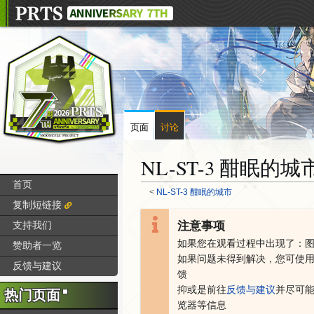
页面
讨论
NL-ST-3 酣眠的城
首页
<
NL-ST-3 酣眠的城市
复制短链接
注意事项
支持我们
跳
跳
转
转
如果您在观看过程中出现了：
赞助者一览
到
到
如果问题未得到解决，您可
使
反馈与建议
导
搜
馈
航
索
抑或是
前往
反馈与建议
并尽可
热门页面
览器等信息