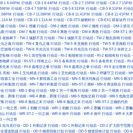
B-1 6:44P.M. 行动前
CB-1 6:44P.M. 行动后
CB-2 7:15P.M. 行动前
CB-2 7:15P.
:59P.M. 行动前
CB-4 7:59P.M. 行动后
CB-5 8:31P.M. 行动前
CB-5 8:31P.M. 行动
1:08P.M. 行动前
CB-7 11:08P.M. 行动后
CB-8 11:41P.M. 行动前
CB-8 11:41P.M
1:11A.M. 行动前
CB-10 1:11A.M. 行动后
CB-ST3 破晓时分
CB-EX1 群架诀窍 行
 埋藏 行动前
DM-1 埋藏 行动后
DM-2 偶然 行动前
DM-2 偶然 行动后
DM-3 挤压
 龟裂 行动前
DM-7 龟裂 行动后
DM-8 离散 行动前
DM-8 离散 行动后
DM-ST-1 
-1 老栎树下
TW-1 缄默不言 行动前
TW-1 缄默不言 行动后
TW-2 叛乱前哨 行动前
 复仇之魂 行动前
TW-4 复仇之魂 行动后
TW-5 冬灵挽歌 行动前
TW-5 冬灵挽歌 行
 群峦崩塌 行动后
TW-8 月光沉沦 行动前
TW-8 月光沉沦 行动后
TW-ST-2 余烬之上
 高空坠物 行动前
RI-1 高空坠物 行动后
RI-2 粗细有别 行动前
RI-2 粗细有别 行动后
 机兽咆哮 行动后
RI-ST-1 悍将之心
RI-5 各有所长 行动前
RI-5 各有所长 行动后
RI
 有客先来 行动后
RI-8 嘉维尔之拳 行动前
RI-8 嘉维尔之拳 行动后
RI-9 走出密林 行
-1 亮相
MN-1 艾伦精选 行动前
MN-1 艾伦精选 行动后
MN-2 呼啸守卫 行动前
M
 辉煌盾工业 行动前
MN-4 辉煌盾工业 行动后
MN-5 斯沃玛食品 行动前
MN-5 斯
 梅什科集团 行动前
MN-7 梅什科集团 行动后
MN-ST-2 酒杯
MN-8 商业联合 行动前
 密会 行动前
MB-1 密会 行动后
MB-2 另一个视角 行动前
MB-2 另一个视角 行动后
 勇敢，莽撞 行动前
MB-4 勇敢，莽撞 行动后
MB-5 危险交易 行动前
MB-5 危险交
 背叛 行动后
MB-8 激战之末 行动前
MB-8 激战之末 行动后
MB-ST-2 正确的代价
-1 一钳之恩
WR-1 初醒 行动前
WR-1 初醒 行动后
WR-2 墨魉 行动前
WR-2 墨
 拙山 行动后
WR-ST-2 一日之祸
WR-6 画中 行动前
WR-6 画中 行动后
WR-8 大
-3 一问之答
T-1 拉马克行动
OD-1 外勤记录 行动前
OD-1 外勤记录 行动后
OD-2 扩大防守范围
 安全屋攻防战 行动后
OD-5 物资回收计划 行动前
OD-5 物资回收计划 行动后
OD-