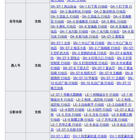
GA-ST-1 风云际会
·
GA-1 灯下黑 行动前
·
GA-1 灯下黑 行
动后
·
GA-2 散步时光 行动前
·
GA-2 散步时光 行动后
·
GA-3 混血儿 行动前
·
GA-3 混血儿 行动后
·
GA-4 安魂教
吾导先路
支线
堂 行动前
·
GA-4 安魂教堂 行动后
·
GA-5 葬礼 行动前
·
GA-5 葬礼 行动后
·
GA-6 安魂曲 行动前
·
GA-6 安魂曲 行
动后
·
GA-7 光与影 行动前
·
GA-7 光与影 行动后
·
GA-8 影
与灰 行动前
·
GA-8 影与灰 行动后
·
GA-ST-2 鸢尾花
SN-ST-1 古井
·
SN-1 中心广场 行动前
·
SN-1 中心广场 行
动后
·
SN-ST-2 海滨小道
·
SN-2 广场南路 行动后
·
SN-ST-
3 空旷的大街
·
SN-3 安静的步道 行动后
·
SN-ST-4 临海长
街
·
SN-ST-5 登陆点
·
SN-4 灯塔入口 行动后
·
SN-5 灯塔
控制室 行动前
·
SN-5 灯塔控制室 行动后
·
SN-6 中央通道
愚人号
支线
行动前
·
SN-ST-6 下层大厅
·
SN-ST-7 宴会厅
·
SN-7 黄金
回廊 行动后
·
SN-ST-8 指挥大厅
·
SN-ST-9 主舰桥
·
SN-8
观测所 行动后
·
SN-ST-10 甲板室
·
SN-ST-11 主桅杆
·
SN-
10 礼仪广场 行动前
·
SN-10 礼仪广场 行动后
·
SN-ST-12
格兰法洛
LE-ST-1 华丽大圆舞曲
·
LE-1 闲聊波尔卡 行动前
·
LE-1 闲
聊波尔卡 行动后
·
LE-2 热情，或悲怆 行动前
·
LE-2 热情，
或悲怆 行动后
·
LE-3 自由射手 行动前
·
LE-3 自由射手 行
动后
·
LE-4 惊愕 行动前
·
LE-4 惊愕 行动后
·
LE-ST-2 春之
尘影余音
支线
祭
·
LE-5 月光 行动前
·
LE-5 月光 行动后
·
LE-6 骷髅之舞
行动前
·
LE-6 骷髅之舞 行动后
·
LE-7 升华之夜 行动前
·
LE-7 升华之夜 行动后
·
LE-8 命运 行动前
·
LE-8 命运 行动
后
·
LE-ST-3 自新大陆
DV-ST-1 逆行
·
DV-1 特里蒙街道 行动前
·
DV-1 特里蒙街道