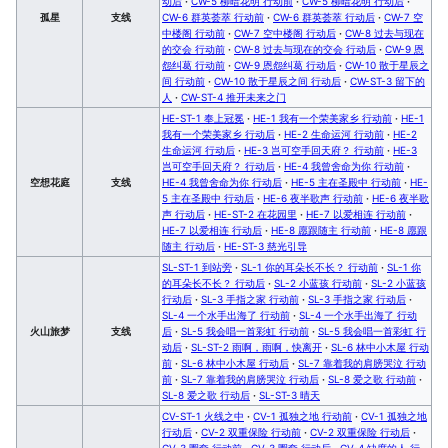
动后
·
CW-5 柳暗花明 行动前
·
CW-5 柳暗花明 行动后
·
孤星
支线
CW-6 群英荟萃 行动前
·
CW-6 群英荟萃 行动后
·
CW-7 空
中楼阁 行动前
·
CW-7 空中楼阁 行动后
·
CW-8 过去与现在
的交会 行动前
·
CW-8 过去与现在的交会 行动后
·
CW-9 恩
怨纠葛 行动前
·
CW-9 恩怨纠葛 行动后
·
CW-10 散于星辰之
间 行动前
·
CW-10 散于星辰之间 行动后
·
CW-ST-3 留下的
人
·
CW-ST-4 推开未来之门
HE-ST-1 奉上冠冕
·
HE-1 我有一个荣美家乡 行动前
·
HE-1
我有一个荣美家乡 行动后
·
HE-2 生命运河 行动前
·
HE-2
生命运河 行动后
·
HE-3 岂可空手回天府？ 行动前
·
HE-3
岂可空手回天府？ 行动后
·
HE-4 我曾舍命为你 行动前
·
空想花庭
支线
HE-4 我曾舍命为你 行动后
·
HE-5 主在圣殿中 行动前
·
HE-
5 主在圣殿中 行动后
·
HE-6 夜半歌声 行动前
·
HE-6 夜半歌
声 行动后
·
HE-ST-2 在花园里
·
HE-7 以爱相连 行动前
·
HE-7 以爱相连 行动后
·
HE-8 愿跟随主 行动前
·
HE-8 愿跟
随主 行动后
·
HE-ST-3 慈光引导
SL-ST-1 到站旁
·
SL-1 你的耳朵长不长？ 行动前
·
SL-1 你
的耳朵长不长？ 行动后
·
SL-2 小蓝孩 行动前
·
SL-2 小蓝孩
行动后
·
SL-3 手指之家 行动前
·
SL-3 手指之家 行动后
·
SL-4 一个水手出海了 行动前
·
SL-4 一个水手出海了 行动
火山旅梦
支线
后
·
SL-5 我会唱一首彩虹 行动前
·
SL-5 我会唱一首彩虹 行
动后
·
SL-ST-2 雨啊，雨啊，快离开
·
SL-6 林中小木屋 行动
前
·
SL-6 林中小木屋 行动后
·
SL-7 靠着我的肩膀哭泣 行动
前
·
SL-7 靠着我的肩膀哭泣 行动后
·
SL-8 爱之歌 行动前
·
SL-8 爱之歌 行动后
·
SL-ST-3 晴天
CV-ST-1 火线之中
·
CV-1 孤独之地 行动前
·
CV-1 孤独之地
行动后
·
CV-2 双重保险 行动前
·
CV-2 双重保险 行动后
·
CV-3 圈套 行动前
·
CV-3 圈套 行动后
·
CV-4 缺席的人 行