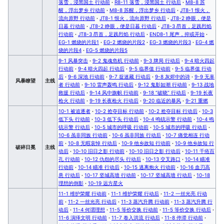
落雪，浸黑国土 行动前
·
R8-11 落雪，浸黑国土 行动后
·
M8-8 苏
醒，浮出梦乡 行动前
·
M8-8 苏醒，浮出梦乡 行动后
·
JT8-1 恨火，
流向原野 行动前
·
JT8-1 恨火，流向原野 行动后
·
JT8-2 睁眼，便是
日暮 行动前
·
JT8-2 睁眼，便是日暮 行动后
·
JT8-3 昂首，足践烈焰
行动前
·
JT8-3 昂首，足践烈焰 行动后
·
END8-1 尾声，抑或开始
·
EG-1 燃烧的片段1
·
EG-2 燃烧的片段2
·
EG-3 燃烧的片段3
·
EG-4 燃
烧的片段4
·
EG-5 燃烧的片段5
9-1 风暴突击
·
9-2 鬼魂危机 行动前
·
9-3 牌局 行动后
·
9-4 暗火四起
行动前
·
9-4 暗火四起 行动后
·
9-5 临界值 行动前
·
9-5 临界值 行动
后
·
9-6 深池 行动前
·
9-7 捉迷藏 行动后
·
9-8 灰烬中的诗
·
9-9 无辜
风暴瞭望
主线
者 行动前
·
9-10 雷声轰鸣 行动后
·
9-12 鬼影如潮 行动前
·
9-13 战地
救援 行动后
·
9-14 风中旗帜 行动前
·
9-18 “破晓” 行动后
·
9-19 长夜
枪火 行动前
·
9-19 长夜枪火 行动后
·
9-20 临近的暴风
·
9-21 重燃
10-1 被追逐者
·
10-2 抢夺目标 行动前
·
10-2 抢夺目标 行动后
·
10-3
低下头 行动前
·
10-3 低下头 行动后
·
10-4 鸣铳示警 行动前
·
10-4 鸣
铳示警 行动后
·
10-5 城市的呼吸 行动前
·
10-5 城市的呼吸 行动后
·
10-6 虽非同族 行动前
·
10-6 虽非同族 行动后
·
10-7 痛觉相连 行动
前
·
10-8 无暇哀悼 行动后
·
10-9 他乡故知 行动前
·
10-9 他乡故知 行
破碎日冕
主线
动后
·
10-10 旧日之影 行动前
·
10-10 旧日之影 行动后
·
10-11 千疮百
孔 行动前
·
10-12 仇怨的尽头 行动后
·
10-13 交叉路口
·
10-14 瞄准
行动前
·
10-14 瞄准 行动后
·
10-15 逃离炮火 行动前
·
10-16 血刃高
悬 行动后
·
10-17 坚城高墙 行动前
·
10-17 坚城高墙 行动后
·
10-18
理想的倒影
·
10-19 远方星火
11-1 维护荣耀 行动前
·
11-1 维护荣耀 行动后
·
11-2 一丝光亮 行动
前
·
11-2 一丝光亮 行动后
·
11-3 蒸汽升腾 行动前
·
11-3 蒸汽升腾 行
动后
·
11-4 何谓理想
·
11-5 等价交换 行动前
·
11-5 等价交换 行动后
·
11-6 演绎文明 行动前
·
11-7 卷入洪流 行动后
·
11-8 停滞 行动前
·