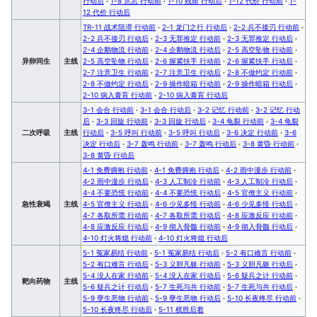
行动后
·
1-8 意志 行动前
·
1-10 残留 行动后
·
1-12 代价 行动前
·
1-
12 代价 行动后
TR-11 战术阻滞 行动前
·
2-1 龙门之行 行动后
·
2-2 兵不接刃 行动前
·
2-2 兵不接刃 行动后
·
2-3 无罪推定 行动前
·
2-3 无罪推定 行动后
·
2-4 企鹅物流 行动前
·
2-4 企鹅物流 行动后
·
2-5 高空坠物 行动前
·
异卵同生
主线
2-5 高空坠物 行动后
·
2-6 握紧扶手 行动前
·
2-6 握紧扶手 行动后
·
2-7 注意卫生 行动前
·
2-7 注意卫生 行动后
·
2-8 不做约定 行动前
·
2-8 不做约定 行动后
·
2-9 操作暗箱 行动前
·
2-9 操作暗箱 行动后
·
2-10 病入膏肓 行动前
·
2-10 病入膏肓 行动后
3-1 会合 行动前
·
3-1 会合 行动后
·
3-2 记忆 行动前
·
3-2 记忆 行动
后
·
3-3 回旋 行动前
·
3-3 回旋 行动后
·
3-4 龟裂 行动前
·
3-4 龟裂
二次呼吸
主线
行动后
·
3-5 呼叫 行动前
·
3-5 呼叫 行动后
·
3-6 决定 行动前
·
3-6
决定 行动后
·
3-7 轰鸣 行动前
·
3-7 轰鸣 行动后
·
3-8 黄昏 行动前
·
3-8 黄昏 行动后
4-1 免费拥抱 行动前
·
4-1 免费拥抱 行动后
·
4-2 雨中漫步 行动前
·
4-2 雨中漫步 行动后
·
4-3 人工制冷 行动前
·
4-3 人工制冷 行动后
·
4-4 不要恐慌 行动前
·
4-4 不要恐慌 行动后
·
4-5 官僚主义 行动前
·
急性衰竭
主线
4-5 官僚主义 行动后
·
4-6 少见多怪 行动前
·
4-6 少见多怪 行动后
·
4-7 各取所需 行动前
·
4-7 各取所需 行动后
·
4-8 应激反应 行动前
·
4-8 应激反应 行动后
·
4-9 彻入骨髓 行动前
·
4-9 彻入骨髓 行动后
·
4-10 灯火将熄 行动前
·
4-10 灯火将熄 行动后
5-1 冤家易结 行动前
·
5-1 冤家易结 行动后
·
5-2 有口难言 行动前
·
5-2 有口难言 行动后
·
5-3 义胆凡躯 行动前
·
5-3 义胆凡躯 行动后
·
5-4 没人在家 行动前
·
5-4 没人在家 行动后
·
5-6 疑兵之计 行动前
·
靶向药物
主线
5-6 疑兵之计 行动后
·
5-7 生死与共 行动前
·
5-7 生死与共 行动后
·
5-9 孽生恶物 行动前
·
5-9 孽生恶物 行动后
·
5-10 长夜终尽 行动前
·
5-10 长夜终尽 行动后
·
5-11 棋胜后着