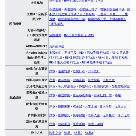
狂弹要塞
·
BF-3 没想到还有一关 行动后
大兵集结
新星主播
·
再也没有什么能阻止她了
·
警惕新型金融诈骗
·
她
主播U：全能系
不禁开始思索是谁动了自己的瘤奶
·
一生四，四生三，三生
美少女
万物
·
断罪者最喜欢的一集
·
敬请收看：爱、主播&单推人
·
四月辑录
“就那样吧”
好得不能再好
了！泰拉投资大
金牌讲师
·
IM-1 水中捞月 行动后
师课
ARKnoNIGHTS
意外的救援
Rhodes Island
摧毁他们，不择手段
·
RE-1 活动手指 行动后
·
RE-2 正式开
Epic 黑色博士
打 行动后
·
RE-3 狂轰乱炸 行动后
·
RE-4 兵力压制 行动后
·
坠落
RE-5 渐入佳境 行动后
·
RE-6 最终考核 行动后
刻俄柏的灰蕈迷
序章
·
迷尘幻梦
·
茫然行者
·
归于荒野
境
傀影与猩红孤钻
序章
·
舞会终场
·
滑稽喜剧
·
盛大揭幕
·
沉默之章
水月与深蓝之树
序章
·
平凡即是喜乐
·
静谧时代
·
息潮的代价
·
如星空般深蓝
探索者的银凇止
序章
·
越过群山
·
直至冬夜降临
·
自深处的一瞥
·
终始
集成战略
境
萨卡兹的无终奇
序章
·
憧憬未来
·
双王记
·
天使之城
·
遁入阇那
·
无瑕之日
语
岁的界园志异
序章
·
依律镇抚
·
长卷留痕
·
黑白入玄
·
无中生有
·
落子无悔
沉沦者的黑流树
序章
·
强制重启
·
维度重构
·
纠缠，调和
海
沙中之火
沙中之火
·
结局1
·
结局2
·
结局3