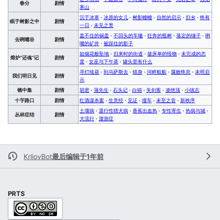
春分
剧情
寒山
沉于冰寒
·
冰原的女儿
·
树影幢幢
·
自然的启示
·
归乡
·
终有
眠于树影之中
剧情
一日
·
未见之景
盖不住的锅盖
·
不回头的车辙
·
狂奔的瓶树
·
落定的锤子
·
咧
去咧嘴谷
剧情
嘴的矿井
·
被踩住的影子
如烟花般坠地
·
归来时的街道
·
披床单的怪物
·
未完成的态
熔炉“还魂”记
剧情
度
·
女巫与下午茶
·
罐头里有什么
寻灯续昼
·
到乌萨斯去
·
错身
·
河畔航船
·
腐败终息
·
未明启
我们明日见
剧情
示
镜中集
剧情
胡君
·
蒲先生
·
石头记
·
白锦
·
失剑客
·
凌绝顶
·
小镇志
十字路口
剧情
红酒谋杀案
·
生意经
·
见证
·
撞车
·
未至之音
·
新秩序
土壤病
·
退行性猎犬病
·
香蕉出血热
·
专性寄生
·
热病与城
·
丛林症结
剧情
大流行
·
漫游症
KrliovBot
最后编辑于1年前
PRTS