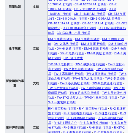
10:26P.M. 行动前
·
CB-6 10:26P.M. 行动后
·
CB-7
喧闹法则
支线
11:08P.M. 行动前
·
CB-7 11:08P.M. 行动后
·
CB-8
11:41P.M. 行动前
·
CB-8 11:41P.M. 行动后
·
CB-ST2 午夜
龙门
·
CB-9 0:01A.M. 行动前
·
CB-9 0:01A.M. 行动后
·
CB-10 1:11A.M. 行动前
·
CB-10 1:11A.M. 行动后
·
CB-ST3
破晓时分
·
CB-EX1 群架诀窍 行动后
·
CB-EX2 南辕北辙 行
动后
·
CB-EX3 林中小屋 行动后
DM-1 埋藏 行动前
·
DM-1 埋藏 行动后
·
DM-2 偶然 行动
前
·
DM-2 偶然 行动后
·
DM-3 挤压 行动前
·
DM-5 旗帜 行
生于黑夜
支线
动后
·
DM-6 远遁 行动前
·
DM-6 远遁 行动后
·
DM-7 龟裂
行动前
·
DM-7 龟裂 行动后
·
DM-8 离散 行动前
·
DM-8 离
散 行动后
·
DM-ST-1 求生
TW-ST-1 老栎树下
·
TW-1 缄默不言 行动前
·
TW-1 缄默不
言 行动后
·
TW-2 叛乱前哨 行动前
·
TW-2 叛乱前哨 行动
后
·
TW-3 高塔烟火 行动前
·
TW-3 高塔烟火 行动后
·
TW-4
复仇之魂 行动前
·
TW-4 复仇之魂 行动后
·
TW-5 冬灵挽歌
沃伦姆德的薄
支线
行动前
·
TW-5 冬灵挽歌 行动后
·
TW-6 怒意漫延 行动前
·
暮
TW-6 怒意漫延 行动后
·
TW-7 群峦崩塌 行动前
·
TW-7 群
峦崩塌 行动后
·
TW-8 月光沉沦 行动前
·
TW-8 月光沉沦 行
动后
·
TW-ST-2 余烬之上
·
TW-S-1 三座巨像 行动后
·
TW-
S-2 一束哀悼 行动后
RI-1 高空坠物 行动前
·
RI-1 高空坠物 行动后
·
RI-2 粗细有
别 行动前
·
RI-2 粗细有别 行动后
·
RI-3 往昔 行动前
·
RI-3
往昔 行动后
·
RI-4 机兽咆哮 行动前
·
RI-4 机兽咆哮 行动
后
·
RI-ST-1 悍将之心
·
RI-5 各有所长 行动前
·
RI-5 各有所
密林悍将归来
支线
长 行动后
·
RI-6 邂逅 行动前
·
RI-6 邂逅 行动后
·
RI-ST-2
休息时间
·
RI-7 有客先来 行动前
·
RI-7 有客先来 行动后
·