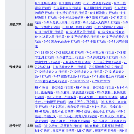
6-1 僵局 行动前
·
6-1 僵局 行动后
·
6-2 一些误会 行动前
·
6-2 一些
误会 行动后
·
6-3 同时走失 行动前
·
6-3 同时走失 行动后
·
6-4 溃烂
的疮疤 行动前
·
6-4 溃烂的疮疤 行动后
·
6-5 解决谁？ 行动前
·
6-5
解决谁？ 行动后
·
6-6 别说过去的事
·
6-7 断弦 行动前
·
6-7 断弦 行
动后
·
6-8 只是从天而降！ 行动前
·
6-8 只是从天而降！ 行动后
·
6-9
局部坏死
主线
换一个角度 行动前
·
6-10 解开铃铛 行动后
·
6-11 “这种事” 行动前
·
6-11 “这种事” 行动后
·
6-12 冰原之雪 行动前
·
6-13 没有火,没有光
·
6-14 冰原之霜 行动后
·
6-15 不错的回忆 行动前
·
6-15 不错的回忆 行
动后
·
6-16 黑兔子,白兔子 行动前
·
6-17 冬逝 行动后
·
6-18 只有你知
道
7-1 32:00:00
·
7-2 别离之夜 行动前
·
7-2 别离之夜 行动后
·
7-3 变
节之刃 行动前
·
7-3 变节之刃 行动后
·
7-4 并肩之约-1 行动前
·
7-5
并肩之约-2 行动后
·
7-6 遗忘之地 行动前
·
7-6 遗忘之地 行动后
·
7-
苦难摇篮
主线
7 26:37:14
·
7-8 沉默者之怒-1 行动前
·
7-9 沉默者之怒-2 行动后
·
7-10 暗淡者之火 行动前
·
7-10 暗淡者之火 行动后
·
7-13 感染者之
盾-1 行动前
·
7-17 感染者之盾-2 行动后
·
7-18 爱国者之死 行动前
·
7-18 爱国者之死 行动后
·
7-19 11:15:38
·
7-20 ??:??:??
R8-1 昨日，谷壳将裂 行动前
·
R8-1 昨日，谷壳将裂 行动后
·
M8-1 今
日，血色满溢
·
R8-3 麦秆，极易燃烧 行动前
·
R8-3 麦秆，极易燃烧
行动后
·
M8-2 失语，产自多言
·
R8-4 火种，一触即灭 行动前
·
R8-4
火种，一触即灭 行动后
·
M8-3 死亡，召之即来
·
R8-5 寒冷，来自知
觉 行动前
·
R8-5 寒冷，来自知觉 行动后
·
M8-4 意志，片缕幻影
·
R8-6 战场，蔓延不止 行动前
·
R8-6 战场，蔓延不止 行动后
·
M8-5
厄运，等候已久
·
R8-8 人心，向背无常 行动前
·
R8-8 人心，向背无
常 行动后
·
M8-6 再见，只为再见 行动前
·
M8-6 再见，只为再见 行
怒号光明
主线
动后
·
R8-9 相逢，总是离别 行动前
·
R8-9 相逢，总是离别 行动后
·
M8-7 恶言，报应不爽 行动前
·
M8-7 恶言，报应不爽 行动后
·
R8-11