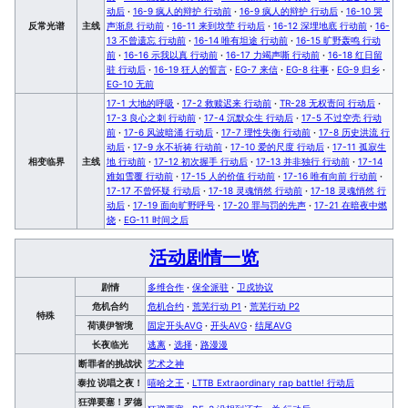
动后
·
16-9 疯人的辩护 行动前
·
16-9 疯人的辩护 行动后
·
16-10 哭
反常光谱
主线
声渐息 行动前
·
16-11 来到坟茔 行动后
·
16-12 深埋地底 行动前
·
16-
13 不曾遗忘 行动前
·
16-14 唯有坦途 行动前
·
16-15 旷野轰鸣 行动
前
·
16-16 示我以真 行动前
·
16-17 力竭声嘶 行动前
·
16-18 红日留
驻 行动后
·
16-19 狂人的誓言
·
EG-7 来信
·
EG-8 往事
·
EG-9 归乡
·
EG-10 无前
17-1 大地的呼吸
·
17-2 救赎迟来 行动前
·
TR-28 无权责问 行动后
·
17-3 良心之刺 行动前
·
17-4 沉默众生 行动后
·
17-5 不过空壳 行动
前
·
17-6 风波暗涌 行动后
·
17-7 理性失衡 行动前
·
17-8 历史洪流 行
动后
·
17-9 永不祈祷 行动前
·
17-10 爱的尺度 行动后
·
17-11 孤寂生
相变临界
主线
地 行动前
·
17-12 初次握手 行动后
·
17-13 并非独行 行动前
·
17-14
难如雪覆 行动前
·
17-15 人的价值 行动前
·
17-16 唯有向前 行动前
·
17-17 不曾怀疑 行动后
·
17-18 灵魂悄然 行动前
·
17-18 灵魂悄然 行
动后
·
17-19 面向旷野呼号
·
17-20 罪与罚的先声
·
17-21 在暗夜中燃
烧
·
EG-11 时间之后
活动剧情一览
剧情
多维合作
·
保全派驻
·
卫戍协议
危机合约
危机合约
·
荒芜行动 P1
·
荒芜行动 P2
特殊
荷谟伊智境
固定开头AVG
·
开头AVG
·
结尾AVG
长夜临光
逃离
·
选择
·
路漫漫
断罪者的挑战状
艺术之神
泰拉 说唱之夜！
嘻哈之王
·
LTTB Extraordinary rap battle! 行动后
狂弹要塞！罗德