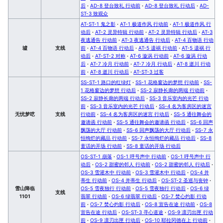
后
·
AD-8 登台致礼 行动前
·
AD-8 登台致礼 行动后
·
AD-
ST-3 致观众
AT-ST-1 鬼之影
·
AT-1 极道作风 行动前
·
AT-1 极道作风 行
动后
·
AT-2 灵异特辑 行动前
·
AT-2 灵异特辑 行动后
·
AT-3
夜逃通告 行动前
·
AT-3 夜逃通告 行动后
·
AT-4 百物语 行动
墟
支线
前
·
AT-4 百物语 行动后
·
AT-5 遗祸 行动前
·
AT-5 遗祸 行
动后
·
AT-ST-2 对称
·
AT-6 漩涡 行动前
·
AT-6 漩涡 行动
后
·
AT-7 冷月 行动前
·
AT-7 冷月 行动后
·
AT-8 逝川 行动
前
·
AT-8 逝川 行动后
·
AT-ST-3 过客
SS-ST-1 路口的红绿灯
·
SS-1 花格窗边的梦想 行动前
·
SS-
1 花格窗边的梦想 行动后
·
SS-2 寂静长廊的两端 行动前
·
SS-2 寂静长廊的两端 行动后
·
SS-3 音乐室内的光芒 行动
前
·
SS-3 音乐室内的光芒 行动后
·
SS-4 名为客房区的迷宫
无忧梦呓
支线
行动前
·
SS-4 名为客房区的迷宫 行动后
·
SS-5 通往舞会的
邀请函 行动前
·
SS-5 通往舞会的邀请函 行动后
·
SS-6 回声
飘荡的大厅 行动前
·
SS-6 回声飘荡的大厅 行动后
·
SS-7 永
恒绚烂的藏品 行动前
·
SS-7 永恒绚烂的藏品 行动后
·
SS-8
童话的开场 行动前
·
SS-8 童话的开场 行动后
OS-ST-1 崩落
·
OS-1 呼号声中 行动前
·
OS-1 呼号声中 行
动后
·
OS-2 甜蜜的邻人 行动前
·
OS-2 甜蜜的邻人 行动后
·
OS-3 雪灌木中 行动前
·
OS-3 雪灌木中 行动后
·
OS-4 并
蒂生 行动前
·
OS-4 并蒂生 行动后
·
OS-ST-2 圣巡与丧钟
·
雪山降临
OS-5 雪夜独行 行动前
·
OS-5 雪夜独行 行动后
·
OS-6 绿
支线
1101
翡翠 行动前
·
OS-6 绿翡翠 行动后
·
OS-7 焚心灼影 行动
前
·
OS-7 焚心灼影 行动后
·
OS-8 宣告在途 行动前
·
OS-8
宣告在途 行动后
·
OS-ST-3 寻心道途
·
OS-9 凛刃出匣 行动
前
·
OS-9 凛刃出匣 行动后
·
OS-10 耶拉冈德在上 行动前
·