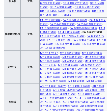
相见欢
支线
6 胜肉火方 行动前
·
OR-6 胜肉火方 行动后
·
OR-7 五省盘
行动前
·
OR-7 五省盘 行动后
·
OR-8 金玉藏心 行动前
·
OR-8 金玉藏心 行动后
·
OR-9 长寿面 行动前
·
OR-9 长寿
面 行动后
·
OR-ST-3 须问汤
EA-ST-1 涉过寒夜
·
EA-1 扉页所见 行动前
·
EA-1 扉页所见
行动后
·
EA-2 不过别离 行动前
·
EA-2 不过别离 行动后
·
EA-3 惶惑与冲动 行动前
·
EA-3 惶惑与冲动 行动后
·
EA-4
旧舞步 行动前
·
EA-4 旧舞步 行动后
·
EA-5 溺火 行动前
·
挽歌燃烧殆尽
支线
EA-5 溺火 行动后
·
EA-6 失路人 行动前
·
EA-6 失路人 行
动后
·
EA-ST-2 罗曼史已死
·
EA-7 烧灯者 行动前
·
EA-7 烧
灯者 行动后
·
EA-8 夜尽之时 行动前
·
EA-8 夜尽之时 行动
后
·
EA-ST-3 封底纪事
MT-ST-1 “堕天”
·
MT-1 圣秩 行动前
·
MT-1 圣秩 行动后
·
MT-2 祈祷 行动前
·
MT-2 祈祷 行动后
·
MT-3 礼拜 行动前
·
MT-3 礼拜 行动后
·
MT-4 求道 行动前
·
MT-4 求道 行动后
·
MT-ST-2 启圣
·
MT-5 共融 行动前
·
MT-5 共融 行动后
·
众生行记
支线
MT-6 告解 行动前
·
MT-6 告解 行动后
·
MT-7 丧礼 行动前
·
MT-7 丧礼 行动后
·
MT-8 朝圣 行动前
·
MT-8 朝圣 行动后
·
MT-9 解经 行动前
·
MT-9 解经 行动后
·
MT-10 降生 行动
前
·
MT-10 降生 行动后
·
MT-ST-3 重逢
·
MT-ST-4 远行
AD-ST-1 唆使一场死亡
·
AD-1 彩排日 行动前
·
AD-1 彩排
日 行动后
·
AD-2 排演一出悲剧 行动前
·
AD-2 排演一出悲
剧 行动后
·
AD-3 戏剧性 行动前
·
AD-3 戏剧性 行动后
·
AD-4 一个荒唐的早晨 行动前
·
AD-4 一个荒唐的早晨 行动
红丝绒
支线
后
·
AD-ST-2 焦点
·
AD-5 终将重逢 行动前
·
AD-5 终将重
逢 行动后
·
AD-6 倒带独白 行动前
·
AD-6 倒带独白 行动
后
·
AD-7 “血钻”的歌声 行动前
·
AD-7 “血钻”的歌声 行动