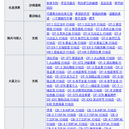
初来乍到
·
寻宝与援兵
·
阿尔萨兰的秘密
·
见证往昔
·
和平的
沙洲遗闻
生息演算
回归
可露希尔的任务汇报
·
希望的升空
·
家园的样貌
·
温暖的承
重启锚点
诺
·
一个拥抱可不够
·
那不是我
·
赠予
GT-1 日正当中 行动前
·
GT-1 日正当中 行动后
·
GT-2 察言
观色 行动前
·
GT-2 察言观色 行动后
·
GT-3 意外之旅 行动
前
·
GT-3 意外之旅 行动后
·
GT-4 污点证人 行动前
·
GT-4
骑兵与猎人
支线
污点证人 行动后
·
GT-5 各抒己见 行动前
·
GT-5 各抒己见
行动后
·
GT-6 黄金三角 行动前
·
GT-6 黄金三角 行动后
·
GT-EX-1 大地惊雷 行动后
·
GT-EX-3 与狼共舞 行动后
·
GT-
HX-1 碧血金沙 行动后
·
GT-HX-3 西部往事 行动后
演出开始
·
OF-ST1 摇滚起来
·
OF-1 火山制造 行动前
·
OF-
1 火山制造 行动后
·
OF-ST2 冲破藩篱
·
OF-2 演出继续 行
动前
·
OF-2 演出继续 行动后
·
OF-3 竞走赛 行动前
·
OF-3
竞走赛 行动后
·
OF-4 他是将军 行动前
·
OF-4 他是将军 行
动后
·
OF-ST3 压力之下
·
OF-5 别阻止我 行动前
·
OF-5 别
火蓝之心
支线
阻止我 行动后
·
OF-6 杀手女皇 行动前
·
OF-6 杀手女皇 行
动后
·
OF-ST4 爱某个人
·
OF-7 一锤定音 行动前
·
OF-7 一
锤定音 行动后
·
OF-8 汐斯塔狂想曲 行动前
·
OF-8 汐斯塔
狂想曲 行动后
·
OF-ST5 此生挚爱
·
OF-ST6 邂逅潮声
·
OF-EX1 预热活动 行动后
·
OF-EX3 采访环节 行动后
·
OF-
EX6 完美落幕 行动后
序章
·
CB-1 6:44P.M. 行动前
·
CB-1 6:44P.M. 行动后
·
CB-2 7:15P.M. 行动前
·
CB-2 7:15P.M. 行动后
·
CB-3
7:22P.M. 行动前
·
CB-3 7:22P.M. 行动后
·
CB-4 7:59P.M.
行动前
·
CB-4 7:59P.M. 行动后
·
CB-5 8:31P.M. 行动前
·
CB-5 8:31P.M. 行动后
·
CB-ST1 晚风轻拂
·
CB-6