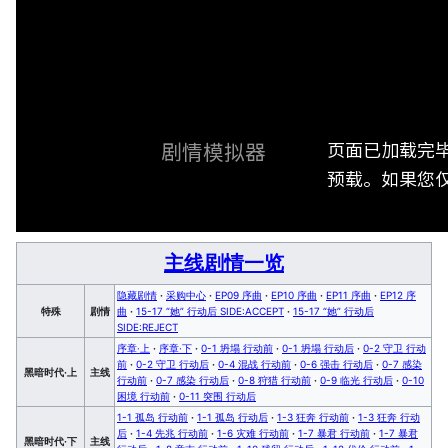
页面已加载完
剧情模拟器
预载。如果您仅
主线剧情一览
隐藏剧情
·
采购中心
·
EP09 序曲
·
EP10 序曲
·
EP11 序曲
·
EP12 序
特殊
剧情
曲
·
15-17 “她” 行动后 SIDE:ACCEPT
·
15-17 “她” 行动后
SIDE:REJECT
序章·上
·
序章·下
·
0-1 坍塌 行动前
·
0-1 坍塌 行动后
·
0-2 守卫 行动
前
·
0-2 守卫 行动后
·
0-4 混战 行动前
·
0-6 强击 行动后
·
0-7 感染
黑暗时代·上
主线
行动前
·
0-7 感染 行动后
·
0-8 狩猎 行动前
·
0-9 临光 行动后
·
0-10
困境 行动前
·
0-11 突围 行动后
1-1 孤岛 行动前
·
1-1 孤岛 行动后
·
1-3 狂奔 行动前
·
1-3 狂奔 行动
后
·
1-4 先兆 行动前
·
1-6 灾难 行动前
·
1-7 暴君 行动前
·
1-7 暴君
黑暗时代·下
主线