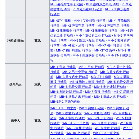
RI-8 嘉维尔之拳 行动前
·
RI-8 嘉维尔之拳 行动后
·
RI-9 走
出密林 行动前
·
RI-9 走出密林 行动后
·
RI-EX-1 声东击西
行动后
MN-ST-1 亮相
·
MN-1 艾伦精选 行动前
·
MN-1 艾伦精选
行动后
·
MN-2 呼啸守卫 行动前
·
MN-2 呼啸守卫 行动后
·
MN-3 玫瑰报业 行动前
·
MN-3 玫瑰报业 行动后
·
MN-4 辉
煌盾工业 行动前
·
MN-4 辉煌盾工业 行动后
·
MN-5 斯沃玛
玛莉娅·临光
支线
食品 行动前
·
MN-5 斯沃玛食品 行动后
·
MN-6 蓝耳酒窖
行动前
·
MN-6 蓝耳酒窖 行动后
·
MN-7 梅什科集团 行动
前
·
MN-7 梅什科集团 行动后
·
MN-ST-2 酒杯
·
MN-8 商
业联合 行动前
·
MN-8 商业联合 行动后
·
MN-ST-3 缄默启
程
MB-1 密会 行动前
·
MB-1 密会 行动后
·
MB-2 另一个视角
行动前
·
MB-2 另一个视角 行动后
·
MB-3 首次遇袭 行动
前
·
MB-3 首次遇袭 行动后
·
MB-ST-1 邀请
·
MB-4 勇敢，
莽撞 行动前
·
MB-4 勇敢，莽撞 行动后
·
MB-5 危险交易 行
孤岛风云
支线
动前
·
MB-5 危险交易 行动后
·
MB-6 制定计划 行动前
·
MB-6 制定计划 行动后
·
MB-7 背叛 行动前
·
MB-7 背叛 行
动后
·
MB-8 激战之末 行动前
·
MB-8 激战之末 行动后
·
MB-ST-2 正确的代价
WR-ST-1 一钳之恩
·
WR-1 初醒 行动前
·
WR-1 初醒 行动
后
·
WR-2 墨魉 行动前
·
WR-2 墨魉 行动后
·
WR-4 掌柜 行
动前
·
WR-4 掌柜 行动后
·
WR-5 拙山 行动前
·
WR-5 拙山
画中人
支线
行动后
·
WR-ST-2 一日之祸
·
WR-6 画中 行动前
·
WR-6 画
中 行动后
·
WR-8 大梦 行动前
·
WR-8 大梦 行动后
·
WR-10
夕 行动前
·
WR-10 夕 行动后
·
WR-ST-3 一问之答