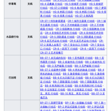
怀黍离
支线
HS-4 话桑麻 行动后
·
HS-5 纺绫罗 行动前
·
HS-5 纺绫罗
行动后
·
HS-ST-2 织锦缎
·
HS-6 卷赤霞 行动前
·
HS-7 梦四
时 行动后
·
HS-8 种因 行动前
·
HS-8 种因 行动后
·
HS-9 得
果 行动前
·
HS-9 得果 行动后
·
HS-ST-3 彻风雨
CR-ST-1 特别参观通道
·
CR-1 城市主题展 行动前
·
CR-1 城
市主题展 行动后
·
CR-2 不对称庭园 行动前
·
CR-2 不对称
庭园 行动后
·
CR-3 假面舞池 行动前
·
CR-3 假面舞池 行动
后
·
CR-4 非传统艺术空间 行动前
·
CR-4 非传统艺术空间
水晶箭行动
支线
行动后
·
CR-5 消防通道 行动前
·
CR-5 消防通道 行动后
·
CR-6 反艺术运动 行动前
·
CR-6 反艺术运动 行动后
·
CR-
ST-2 策展人会客厅
·
CR-7 安全出口 行动前
·
CR-7 安全出
口 行动后
·
CR-8 一跃而下 行动前
·
CR-8 一跃而下 行动后
·
CR-ST-3 艺术馆餐厅
BB-ST-1 未完成的告别
·
BB-1 宏伟愿景 行动前
·
BB-1 宏
伟愿景 行动后
·
BB-2 命途何在 行动前
·
BB-2 命途何在 行
动后
·
BB-3 无声破裂 行动前
·
BB-3 无声破裂 行动后
·
BB-ST-2 在疲惫中苏醒
·
BB-4 悠长的旅途 行动前
·
BB-4
悠长的旅途 行动后
·
BB-5 激变烽烟 行动前
·
BB-5 激变烽
巴别塔
支线
烟 行动后
·
BB-6 灯火闪烁不定 行动前
·
BB-6 灯火闪烁不
定 行动后
·
BB-7 阴影显现 行动前
·
BB-7 阴影显现 行动
后
·
BB-8 终局倒计时 行动前
·
BB-8 终局倒计时 行动后
·
BB-9 尘埃落定 行动前
·
BB-9 尘埃落定 行动后
·
BB-10 再
见，再见 行动前
·
BB-10 再见，再见 行动后
·
BB-ST-3 灵
魂尽头
BP-ST-1 浪潮守望者
·
BP-1 第一次接触 行动前
·
BP-1 第一
次接触 行动后
·
BP-2 评议式迎接 行动前
·
BP-2 评议式迎
接 行动后
·
BP-3 如海雪纷散 行动前
·
BP-3 如海雪纷散 行