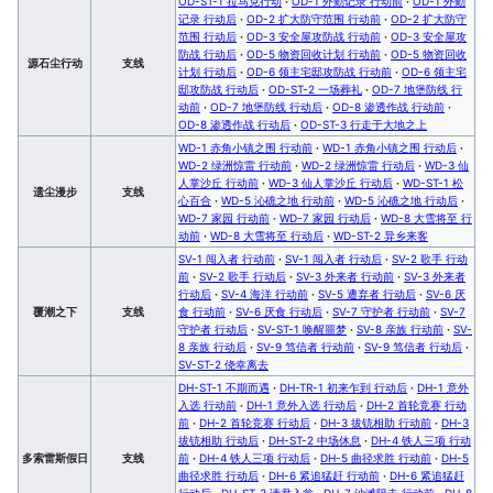
OD-ST-1 拉马克行动
·
OD-1 外勤记录 行动前
·
OD-1 外勤
记录 行动后
·
OD-2 扩大防守范围 行动前
·
OD-2 扩大防守
范围 行动后
·
OD-3 安全屋攻防战 行动前
·
OD-3 安全屋攻
防战 行动后
·
OD-5 物资回收计划 行动前
·
OD-5 物资回收
源石尘行动
支线
计划 行动后
·
OD-6 领主宅邸攻防战 行动前
·
OD-6 领主宅
邸攻防战 行动后
·
OD-ST-2 一场葬礼
·
OD-7 地堡防线 行
动前
·
OD-7 地堡防线 行动后
·
OD-8 渗透作战 行动前
·
OD-8 渗透作战 行动后
·
OD-ST-3 行走于大地之上
WD-1 赤角小镇之围 行动前
·
WD-1 赤角小镇之围 行动后
·
WD-2 绿洲惊雷 行动前
·
WD-2 绿洲惊雷 行动后
·
WD-3 仙
人掌沙丘 行动前
·
WD-3 仙人掌沙丘 行动后
·
WD-ST-1 松
遗尘漫步
支线
心百合
·
WD-5 沁礁之地 行动前
·
WD-5 沁礁之地 行动后
·
WD-7 家园 行动前
·
WD-7 家园 行动后
·
WD-8 大雪将至 行
动前
·
WD-8 大雪将至 行动后
·
WD-ST-2 异乡来客
SV-1 闯入者 行动前
·
SV-1 闯入者 行动后
·
SV-2 歌手 行动
前
·
SV-2 歌手 行动后
·
SV-3 外来者 行动前
·
SV-3 外来者
行动后
·
SV-4 海洋 行动前
·
SV-5 遭弃者 行动后
·
SV-6 厌
覆潮之下
支线
食 行动前
·
SV-6 厌食 行动后
·
SV-7 守护者 行动前
·
SV-7
守护者 行动后
·
SV-ST-1 唤醒噩梦
·
SV-8 亲族 行动前
·
SV-
8 亲族 行动后
·
SV-9 笃信者 行动前
·
SV-9 笃信者 行动后
·
SV-ST-2 侥幸离去
DH-ST-1 不期而遇
·
DH-TR-1 初来乍到 行动后
·
DH-1 意外
入选 行动前
·
DH-1 意外入选 行动后
·
DH-2 首轮竞赛 行动
前
·
DH-2 首轮竞赛 行动后
·
DH-3 拔铳相助 行动前
·
DH-3
拔铳相助 行动后
·
DH-ST-2 中场休息
·
DH-4 铁人三项 行动
多索雷斯假日
支线
前
·
DH-4 铁人三项 行动后
·
DH-5 曲径求胜 行动前
·
DH-5
曲径求胜 行动后
·
DH-6 紧追猛赶 行动前
·
DH-6 紧追猛赶
行动后
·
DH-ST-3 请君入瓮
·
DH-7 沙滩阻击 行动前
·
DH-8