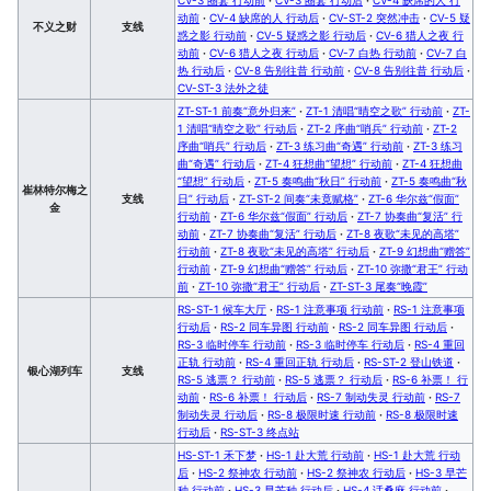
动前
·
CV-4 缺席的人 行动后
·
CV-ST-2 突然冲击
·
CV-5 疑
不义之财
支线
惑之影 行动前
·
CV-5 疑惑之影 行动后
·
CV-6 猎人之夜 行
动前
·
CV-6 猎人之夜 行动后
·
CV-7 白热 行动前
·
CV-7 白
热 行动后
·
CV-8 告别往昔 行动前
·
CV-8 告别往昔 行动后
·
CV-ST-3 法外之徒
ZT-ST-1 前奏“意外归来”
·
ZT-1 清唱“晴空之歌” 行动前
·
ZT-
1 清唱“晴空之歌” 行动后
·
ZT-2 序曲“哨兵” 行动前
·
ZT-2
序曲“哨兵” 行动后
·
ZT-3 练习曲“奇遇” 行动前
·
ZT-3 练习
曲“奇遇” 行动后
·
ZT-4 狂想曲“望想” 行动前
·
ZT-4 狂想曲
“望想” 行动后
·
ZT-5 奏鸣曲“秋日” 行动前
·
ZT-5 奏鸣曲“秋
崔林特尔梅之
支线
日” 行动后
·
ZT-ST-2 间奏“未竟赋格”
·
ZT-6 华尔兹“假面”
金
行动前
·
ZT-6 华尔兹“假面” 行动后
·
ZT-7 协奏曲“复活” 行
动前
·
ZT-7 协奏曲“复活” 行动后
·
ZT-8 夜歌“未见的高塔”
行动前
·
ZT-8 夜歌“未见的高塔” 行动后
·
ZT-9 幻想曲“赠答”
行动前
·
ZT-9 幻想曲“赠答” 行动后
·
ZT-10 弥撒“君王” 行动
前
·
ZT-10 弥撒“君王” 行动后
·
ZT-ST-3 尾奏“晚霞”
RS-ST-1 候车大厅
·
RS-1 注意事项 行动前
·
RS-1 注意事项
行动后
·
RS-2 同车异图 行动前
·
RS-2 同车异图 行动后
·
RS-3 临时停车 行动前
·
RS-3 临时停车 行动后
·
RS-4 重回
正轨 行动前
·
RS-4 重回正轨 行动后
·
RS-ST-2 登山铁道
·
银心湖列车
支线
RS-5 逃票？ 行动前
·
RS-5 逃票？ 行动后
·
RS-6 补票！ 行
动前
·
RS-6 补票！ 行动后
·
RS-7 制动失灵 行动前
·
RS-7
制动失灵 行动后
·
RS-8 极限时速 行动前
·
RS-8 极限时速
行动后
·
RS-ST-3 终点站
HS-ST-1 禾下梦
·
HS-1 赴大荒 行动前
·
HS-1 赴大荒 行动
后
·
HS-2 祭神农 行动前
·
HS-2 祭神农 行动后
·
HS-3 早芒
种 行动前
·
HS-3 早芒种 行动后
·
HS-4 话桑麻 行动前
·