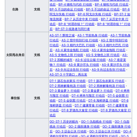
动后
·
BP-4 牺牲与代价 行动前
·
BP-4 牺牲与代价 行动后
·
生路
支线
BP-5 不治的命运 行动前
·
BP-5 不治的命运 行动后
·
BP-6
阿戈尔失格 行动前
·
BP-6 阿戈尔失格 行动后
·
BP-ST-2 如
海流倒灌
·
BP-7 从历史中来 行动前
·
BP-7 从历史中来 行
动后
·
BP-8 “何谓存续？” 行动前
·
BP-8 “何谓存续？” 行动
后
·
BP-ST-3 歧路者与同行者
AS-ST-1 辉煌之城
·
AS-1 节前热身 行动前
·
AS-1 节前热身
行动后
·
AS-2 馆中特别行动 行动前
·
AS-2 馆中特别行动
行动后
·
AS-3 相约大巴扎 行动前
·
AS-3 相约大巴扎 行动
后
·
AS-4 家传金拖鞋 行动前
·
AS-4 家传金拖鞋 行动后
·
太阳甩在身后
支线
AS-5 文物也上班 行动前
·
AS-5 文物也上班 行动后
·
AS-
ST-2 苏醒的城市
·
AS-6 过往云烟 行动前
·
AS-7 谁是宠
物？ 行动后
·
AS-8 黄沙尽头 行动前
·
AS-8 黄沙尽头 行动
后
·
AS-9 向过去告别 行动前
·
AS-9 向过去告别 行动后
·
AS-ST-3 十字路口，再出发
DT-1 源石虫农家乐 行动前
·
DT-1 源石虫农家乐 行动后
·
DT-2 雨林解毒炖汤 行动前
·
DT-2 雨林解毒炖汤 行动后
·
DT-3 黄金萝卜 行动前
·
DT-3 黄金萝卜 行动后
·
DT-4 烤串
与预言 行动前
·
DT-4 烤串与预言 行动后
·
DT-5 会饮图 行
泰拉饭
支线
动前
·
DT-5 会饮图 行动后
·
DT-6 海鲜拼盘 行动前
·
DT-6
海鲜拼盘 行动后
·
DT-7 健康零食 行动前
·
DT-7 健康零食
行动后
·
DT-8 罗德岛大食堂 行动前
·
DT-8 罗德岛大食堂 行
动后
GO-ST-1 历史的航向
·
GO-1 仇怨残余 行动前
·
GO-1 仇怨
残余 行动后
·
GO-2 痼疾缠身 行动前
·
GO-2 痼疾缠身 行动
后
·
GO-3 议会公决 行动前
·
GO-3 议会公决 行动后
·
GO-4
酒精与安慰剂 行动前
·
GO-4 酒精与安慰剂 行动后
·
GO-5