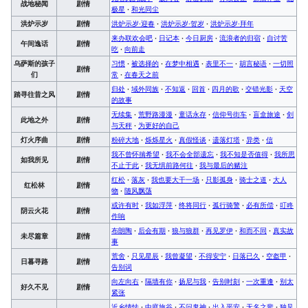
战地秘闻
剧情
极星
·
和光同尘
洪炉示岁
剧情
洪炉示岁·迎春
·
洪炉示岁·贺岁
·
洪炉示岁·拜年
来办联欢会吧
·
日记本
·
今日厨房
·
流浪者的归宿
·
自讨苦
午间逸话
剧情
吃
·
向前走
乌萨斯的孩子
习惯
·
被选择的
·
在梦中相遇
·
表里不一
·
胡言秘语
·
一切照
剧情
们
常
·
在春天之前
归处
·
域外同族
·
不知返
·
回首
·
四月的歌
·
交错光影
·
天空
踏寻往昔之风
剧情
的故事
无续集
·
荒野路漫漫
·
童话永存
·
信仰号街车
·
盲盒旅途
·
剑
此地之外
剧情
与天秤
·
为更好的自己
灯火序曲
剧情
粉碎大地
·
烁烁星火
·
真假怪谈
·
遗落灯塔
·
异类
·
信
我不曾怀揣希望
·
我不会全部遗忘
·
我不知是否值得
·
我所思
如我所见
剧情
不止于此
·
我无惧前路何往
·
我与最后的赌注
红松
·
落灰
·
我也要大干一场
·
只影孤身
·
骑士之道
·
大人
红松林
剧情
物
·
随风飘荡
或许有时
·
我如浮萍
·
终将同行
·
孤行骑警
·
必有所偿
·
叮咚
阴云火花
剧情
作响
布朗陶
·
后会有期
·
狼与狼群
·
再见罗伊
·
和而不同
·
真实故
未尽篇章
剧情
事
荒舍
·
只见星辰
·
我曾凝望
·
不得安宁
·
日落已久
·
空盔甲
·
日暮寻路
剧情
告别词
向左向右
·
隔墙有你
·
扬尼与我
·
告别时刻
·
一次重逢
·
别太
好久不见
剧情
紧张
近乡情怯
·
中庭旅谷
·
不问鬼神
·
出入平安
·
无名之辈
·
独见