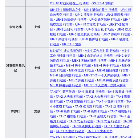
OS-10 耶拉冈德在上 行动后
·
OS-ST-4 “降临”
UR-ST-1 倒映河水之中
·
UR-1 嘈杂的天空 行动前
·
UR-1 嘈
杂的天空 行动后
·
UR-2 擅闯者 行动前
·
UR-2 擅闯者 行动
后
·
UR-3 跌落保护 行动前
·
UR-3 跌落保护 行动后
·
UR-4
晴空湍流 行动前
·
UR-4 晴空湍流 行动后
·
UR-ST-2 试飞
未许之地
支线
日
·
UR-5 注目礼 行动前
·
UR-5 注目礼 行动后
·
UR-6 交叉
航线 行动前
·
UR-6 交叉航线 行动后
·
UR-7 停机坪 行动前
·
UR-7 停机坪 行动后
·
UR-8 栖脚地 行动前
·
UR-8 栖脚地
行动后
·
UR-ST-3 复航
ME-ST-1 涉过流淌的河
·
ME-1 工作与时日 行动前
·
ME-1
工作与时日 行动后
·
ME-2 命定的终点 行动前
·
ME-2 命定
的终点 行动后
·
ME-3 无解的谜题 行动前
·
ME-3 无解的谜
雅赛努斯复仇
题 行动后
·
ME-4 失手 行动前
·
ME-4 失手 行动后
·
ME-5
支线
记
汇流 行动前
·
ME-5 汇流 行动后
·
ME-6 旧日诗篇 行动前
·
ME-6 旧日诗篇 行动后
·
ME-ST-2 一个无声的夜晚
·
ME-7
奔袭 行动前
·
ME-7 奔袭 行动后
·
ME-8 神谕示显 行动前
·
ME-8 神谕示显 行动后
·
ME-ST-3 无法再一次踏入的河
TA-ST-1 蒙不失诵
·
TA-1 激石波 行动前
·
TA-1 激石波 行动
后
·
TA-2 大头鬼 行动前
·
TA-2 大头鬼 行动后
·
TA-3 聚墨
痕 行动前
·
TA-3 聚墨痕 行动后
·
TA-4 小雪崩 行动前
·
TA-
4 小雪崩 行动后
·
TA-5 双飞燕 行动前
·
TA-5 双飞燕 行动
辞岁行
支线
后
·
TA-6 裹锋 行动前
·
TA-6 裹锋 行动后
·
TA-7 相思断 行
动前
·
TA-7 相思断 行动后
·
TA-8 金错刀 行动前
·
TA-8 金
错刀 行动后
·
TA-9 气合 行动前
·
TA-9 气合 行动后
·
TA-10
镇神头 行动前
·
TA-10 镇神头 行动后
·
TA-11 长生劫 行动
前
·
TA-11 长生劫 行动后
·
TA-ST-2 史不失书
TD-ST-1 风沙渐起
·
TD-1 硬壳下的胆小鬼 行动前
·
TD-1 硬