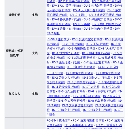
行动后
·
DV-2 拓荒者小屋 行动前
·
DV-2 拓荒者小屋 行动
后
·
DV-3 动力装甲 行动前
·
DV-3 动力装甲 行动后
·
DV-4
无人的小巷 行动前
·
DV-4 无人的小巷 行动后
·
DV-5 多萝
绿野幻梦
支线
西的承诺 行动前
·
DV-S-1 困心
·
DV-5 多萝西的承诺 行动
后
·
DV-6 挣脱美梦 行动前
·
DV-6 挣脱美梦 行动后
·
DV-7
疯狂的信号 行动前
·
DV-S-2 衡虑
·
DV-7 疯狂的信号 行动
后
·
DV-8 连接内心 行动前
·
DV-8 连接内心 行动后
·
DV-
ST-2 启程
IC-ST-1 旅行前夕
·
IC-1 沉浸式游览 行动前
·
IC-1 沉浸式游
览 行动后
·
IC-2 下坠 行动前
·
IC-2 下坠 行动后
·
IC-3 奇
谈怪论 行动前
·
IC-3 奇谈怪论 行动后
·
IC-4 “大水坑” 行动
理想城：长夏
支线
前
·
IC-4 “大水坑” 行动后
·
IC-5 加速冲线 行动前
·
IC-5 加
狂欢季
速冲线 行动后
·
IC-6 战逃反应 行动前
·
IC-6 战逃反应 行动
后
·
IC-7 生活之道 行动前
·
IC-7 生活之道 行动后
·
IC-8 金
属气味 行动前
·
IC-9 穹顶之上 行动后
·
IC-ST-2 失乐园
IS-ST-1 沉疴
·
IS-1 雨落无声 行动前
·
IS-1 雨落无声 行动
后
·
IS-2 荣誉之人 行动前
·
IS-2 荣誉之人 行动后
·
IS-3 万
箭所指 行动前
·
IS-3 万箭所指 行动后
·
IS-4 苦夜惊雷 行动
前
·
IS-4 苦夜惊雷 行动后
·
IS-ST-2 切开
·
IS-5 恒久法则
行动前
·
IS-5 恒久法则 行动后
·
IS-6 旧日碾轧 行动前
·
IS-
叙拉古人
支线
6 旧日碾轧 行动后
·
IS-7 何以忘却 行动前
·
IS-7 何以忘却
行动后
·
IS-8 危如累卵 行动前
·
IS-8 危如累卵 行动后
·
IS-
ST-3 剜刺
·
IS-9 文明的谎言 行动前
·
IS-9 文明的谎言 行动
后
·
IS-10 “狼之主” 行动前
·
IS-10 “狼之主” 行动后
·
IS-ST-
4 缝合
FC-ST-1 荒地钟声
·
FC-1 逃离与追逐 行动前
·
FC-1 逃离与
追逐 行动后
·
FC-2 不幸重逢 行动前
·
FC-2 不幸重逢 行动