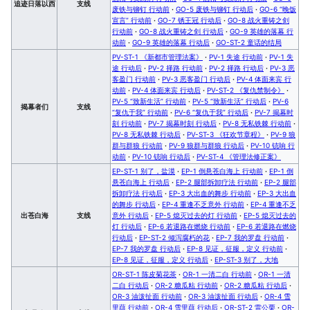
追迹日落以西
支线
废铁与铆钉 行动前
·
GO-5 废铁与铆钉 行动后
·
GO-6 “晚饭
宣言” 行动前
·
GO-7 锈王冠 行动后
·
GO-8 战火重铸之剑
行动前
·
GO-8 战火重铸之剑 行动后
·
GO-9 英雄的落幕 行
动前
·
GO-9 英雄的落幕 行动后
·
GO-ST-2 童话的结局
PV-ST-1 《新都市管理法案》
·
PV-1 失途 行动前
·
PV-1 失
途 行动后
·
PV-2 择路 行动前
·
PV-2 择路 行动后
·
PV-3 恶
客盈门 行动前
·
PV-3 恶客盈门 行动后
·
PV-4 体面来宾 行
动前
·
PV-4 体面来宾 行动后
·
PV-ST-2 《复仇禁制令》
·
PV-5 “致新生活” 行动前
·
PV-5 “致新生活” 行动后
·
PV-6
揭幕者们
支线
“复仇于我” 行动前
·
PV-6 “复仇于我” 行动后
·
PV-7 揭幕时
刻 行动前
·
PV-7 揭幕时刻 行动后
·
PV-8 无私铁棘 行动前
·
PV-8 无私铁棘 行动后
·
PV-ST-3 《狂欢节章程》
·
PV-9 狼
群与群狼 行动前
·
PV-9 狼群与群狼 行动后
·
PV-10 铳响 行
动前
·
PV-10 铳响 行动后
·
PV-ST-4 《管理法修正案》
EP-ST-1 别了，盐漠
·
EP-1 倒悬苍白海上 行动前
·
EP-1 倒
悬苍白海上 行动后
·
EP-2 腿部拆卸疗法 行动前
·
EP-2 腿部
拆卸疗法 行动后
·
EP-3 大出血的舞步 行动前
·
EP-3 大出血
的舞步 行动后
·
EP-4 重逢不乏意外 行动前
·
EP-4 重逢不乏
出苍白海
支线
意外 行动后
·
EP-5 熄灭过去的灯 行动前
·
EP-5 熄灭过去的
灯 行动后
·
EP-6 若退路在燃烧 行动前
·
EP-6 若退路在燃烧
行动后
·
EP-ST-2 倾泻腐朽的花
·
EP-7 我的罗盘 行动前
·
EP-7 我的罗盘 行动后
·
EP-8 见证，征服，定义 行动前
·
EP-8 见证，征服，定义 行动后
·
EP-ST-3 别了，大地
OR-ST-1 陈皮菊花茶
·
OR-1 一清二白 行动前
·
OR-1 一清
二白 行动后
·
OR-2 糖瓜粘 行动前
·
OR-2 糖瓜粘 行动后
·
OR-3 油泼扯面 行动前
·
OR-3 油泼扯面 行动后
·
OR-4 雪
里蕻 行动前
·
OR-4 雪里蕻 行动后
·
OR-ST-2 雷公栗
·
OR-