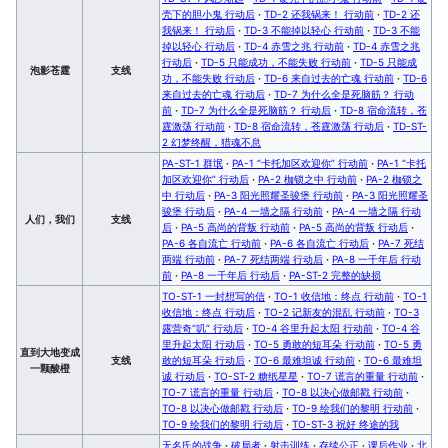
壳下的胆小鬼 行动后
·
TD-2 还我锅来！ 行动前
·
TD-2 还
我锅来！ 行动后
·
TD-3 不能掉以轻心 行动前
·
TD-3 不能
掉以轻心 行动后
·
TD-4 赤雪之兆 行动前
·
TD-4 赤雪之兆
行动后
·
TD-5 只能成功，不能失败 行动前
·
TD-5 只能成
泡影苍霆
支线
功，不能失败 行动后
·
TD-6 来自过去的亡魂 行动前
·
TD-6
来自过去的亡魂 行动后
·
TD-7 为什么全是死脑筋？ 行动
前
·
TD-7 为什么全是死脑筋？ 行动后
·
TD-8 宿命流转，苍
霆激荡 行动前
·
TD-8 宿命流转，苍霆激荡 行动后
·
TD-ST-
2 幻梦终醒，猎魂不息
PA-ST-1 群氓
·
PA-1 “卡托加区欢迎你” 行动前
·
PA-1 “卡托
加区欢迎你” 行动后
·
PA-2 枷锁之中 行动前
·
PA-2 枷锁之
中 行动后
·
PA-3 阳光照耀圣骏堡 行动前
·
PA-3 阳光照耀圣
骏堡 行动后
·
PA-4 一墙之隔 行动前
·
PA-4 一墙之隔 行动
人们，我们
支线
后
·
PA-5 高尚的背叛 行动前
·
PA-5 高尚的背叛 行动后
·
PA-6 各自流亡 行动前
·
PA-6 各自流亡 行动后
·
PA-7 死结
两端 行动前
·
PA-7 死结两端 行动后
·
PA-8 一千年后 行动
前
·
PA-8 一千年后 行动后
·
PA-ST-2 完整的缺损
TO-ST-1 一封想写的信
·
TO-1 收信地：终点 行动前
·
TO-1
收信地：终点 行动后
·
TO-2 记新友的混乱 行动前
·
TO-3
露营奇“叽” 行动后
·
TO-4 谷里升起太阳 行动前
·
TO-4 谷
里升起太阳 行动后
·
TO-5 勇敢的短耳朵 行动前
·
TO-5 勇
直到大地变成
支线
敢的短耳朵 行动后
·
TO-6 最难坦诚 行动前
·
TO-6 最难坦
一颗酸橙
诚 行动后
·
TO-ST-2 糖纸星星
·
TO-7 谎言的重量 行动前
·
TO-7 谎言的重量 行动后
·
TO-8 以决心做邮戳 行动前
·
TO-8 以决心做邮戳 行动后
·
TO-9 绘我们的黎明 行动前
·
TO-9 绘我们的黎明 行动后
·
TO-ST-3 祝好 终途的我
无名氏的战争
·
破局者
·
射击训练
·
存续公正
·
课后作业
·
北