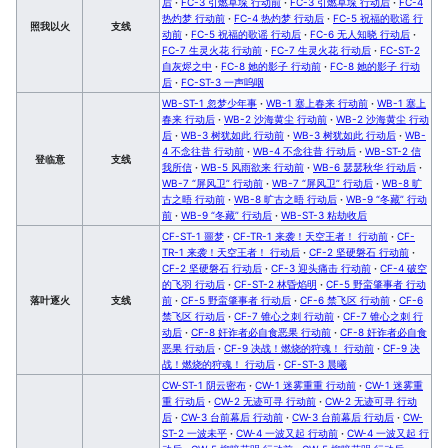
后
·
FC-3 引燃草垛 行动前
·
FC-3 引燃草垛 行动后
·
FC-4
热灼梦 行动前
·
FC-4 热灼梦 行动后
·
FC-5 祝福的歌谣 行
照我以火
支线
动前
·
FC-5 祝福的歌谣 行动后
·
FC-6 无人知晓 行动后
·
FC-7 生灵火花 行动前
·
FC-7 生灵火花 行动后
·
FC-ST-2
自灰烬之中
·
FC-8 她的影子 行动前
·
FC-8 她的影子 行动
后
·
FC-ST-3 一声呜咽
WB-ST-1 忽梦少年事
·
WB-1 塞上春来 行动前
·
WB-1 塞上
春来 行动后
·
WB-2 沙海黄尘 行动前
·
WB-2 沙海黄尘 行动
后
·
WB-3 树犹如此 行动前
·
WB-3 树犹如此 行动后
·
WB-
4 不念往昔 行动前
·
WB-4 不念往昔 行动后
·
WB-ST-2 信
登临意
支线
我所信
·
WB-5 风雨欲来 行动前
·
WB-6 瑟瑟秋华 行动后
·
WB-7 “屏风卫” 行动前
·
WB-7 “屏风卫” 行动后
·
WB-8 旷
古之晤 行动前
·
WB-8 旷古之晤 行动后
·
WB-9 “冬藏” 行动
前
·
WB-9 “冬藏” 行动后
·
WB-ST-3 粘劫收后
CF-ST-1 噩梦
·
CF-TR-1 来袭！天空王者！ 行动前
·
CF-
TR-1 来袭！天空王者！ 行动后
·
CF-2 坚硬磐石 行动前
·
CF-2 坚硬磐石 行动后
·
CF-3 迎头痛击 行动前
·
CF-4 破空
的飞羽 行动后
·
CF-ST-2 林昏焰明
·
CF-5 野蛮肇事者 行动
落叶逐火
支线
前
·
CF-5 野蛮肇事者 行动后
·
CF-6 禁飞区 行动前
·
CF-6
禁飞区 行动后
·
CF-7 锥心之刺 行动前
·
CF-7 锥心之刺 行
动后
·
CF-8 奸诈者必自食恶果 行动前
·
CF-8 奸诈者必自食
恶果 行动后
·
CF-9 决战！燃烧的狩魂！ 行动前
·
CF-9 决
战！燃烧的狩魂！ 行动后
·
CF-ST-3 晨曦
CW-ST-1 阴云密布
·
CW-1 迷雾重重 行动前
·
CW-1 迷雾重
重 行动后
·
CW-2 无迹可寻 行动前
·
CW-2 无迹可寻 行动
后
·
CW-3 台前幕后 行动前
·
CW-3 台前幕后 行动后
·
CW-
ST-2 一波未平
·
CW-4 一波又起 行动前
·
CW-4 一波又起 行