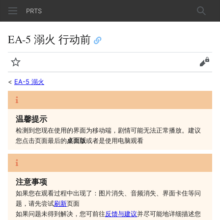
PRTS
搜索
EA-5 溺火 行动前
监视
查看
<
EA-5 溺火
温馨提示
检测到您现在使用的界面为移动端，剧情可能无法正常播放。建议
您
点击页面最后的
桌面版
或者是
使用电脑观看
注意事项
如果您在观看过程中出现了：图片消失、音频消失、界面卡住等问
题，请先尝试
刷新
页面
如果问题未得到解决，您可前往
反馈与建议
并尽可能地详细描述您