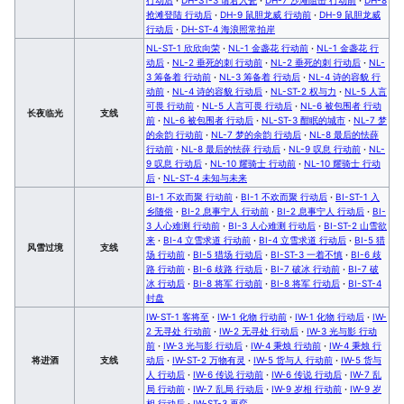
抢滩登陆 行动后
·
DH-9 鼠胆龙威 行动前
·
DH-9 鼠胆龙威
行动后
·
DH-ST-4 海浪照常拍岸
NL-ST-1 欣欣向荣
·
NL-1 金盏花 行动前
·
NL-1 金盏花 行
动后
·
NL-2 垂死的刺 行动前
·
NL-2 垂死的刺 行动后
·
NL-
3 筹备着 行动前
·
NL-3 筹备着 行动后
·
NL-4 诗的容貌 行
动前
·
NL-4 诗的容貌 行动后
·
NL-ST-2 权与力
·
NL-5 人言
可畏 行动前
·
NL-5 人言可畏 行动后
·
NL-6 被包围者 行动
长夜临光
支线
前
·
NL-6 被包围者 行动后
·
NL-ST-3 酣眠的城市
·
NL-7 梦
的余韵 行动前
·
NL-7 梦的余韵 行动后
·
NL-8 最后的怯薛
行动前
·
NL-8 最后的怯薛 行动后
·
NL-9 叹息 行动前
·
NL-
9 叹息 行动后
·
NL-10 耀骑士 行动前
·
NL-10 耀骑士 行动
后
·
NL-ST-4 未知与未来
BI-1 不欢而聚 行动前
·
BI-1 不欢而聚 行动后
·
BI-ST-1 入
乡随俗
·
BI-2 息事宁人 行动前
·
BI-2 息事宁人 行动后
·
BI-
3 人心难测 行动前
·
BI-3 人心难测 行动后
·
BI-ST-2 山雪欲
来
·
BI-4 立雪求道 行动前
·
BI-4 立雪求道 行动后
·
BI-5 猎
风雪过境
支线
场 行动前
·
BI-5 猎场 行动后
·
BI-ST-3 一着不慎
·
BI-6 歧
路 行动前
·
BI-6 歧路 行动后
·
BI-7 破冰 行动前
·
BI-7 破
冰 行动后
·
BI-8 将军 行动前
·
BI-8 将军 行动后
·
BI-ST-4
封盘
IW-ST-1 客将至
·
IW-1 化物 行动前
·
IW-1 化物 行动后
·
IW-
2 无寻处 行动前
·
IW-2 无寻处 行动后
·
IW-3 光与影 行动
前
·
IW-3 光与影 行动后
·
IW-4 秉烛 行动前
·
IW-4 秉烛 行
将进酒
支线
动后
·
IW-ST-2 万物有灵
·
IW-5 货与人 行动前
·
IW-5 货与
人 行动后
·
IW-6 传说 行动前
·
IW-6 传说 行动后
·
IW-7 乱
局 行动前
·
IW-7 乱局 行动后
·
IW-9 岁相 行动前
·
IW-9 岁
相 行动后
·
IW-ST-3 再弈