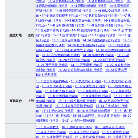
行动后
·
14-3 破解锤砧战术 行动前
·
14-3 破解锤砧战术 行动后
·
14-
4 通讯静默解除 行动前
·
14-4 通讯静默解除 行动后
·
14-5 探查岩洞
区域 行动前
·
14-5 探查岩洞区域 行动后
·
14-6 确认交战视界 行动
前
·
14-6 确认交战视界 行动后
·
14-7 执行反制作战 行动前
·
14-7 执
行反制作战 行动后
·
14-8 抵近支援作战 行动前
·
14-8 抵近支援作战
行动后
·
14-9 应对饱和打击 行动前
·
14-9 应对饱和打击 行动后
·
14-
10 自光辉中奔涌 行动前
·
14-10 自光辉中奔涌 行动后
·
14-11 所谓“英
慈悲灯塔
主线
雄” 行动前
·
14-11 所谓“英雄” 行动后
·
14-12 使徒 行动前
·
14-12 使
徒 行动后
·
14-13 自原点中降临
·
14-14 高空拒阻行动 行动前
·
14-15
突破外围防线 行动后
·
14-16 抢占舷侧区域 行动前
·
14-16 抢占舷侧
区域 行动后
·
14-17 核心舱攻防战 行动前
·
14-18 在炽燃间咆哮 行动
前
·
14-18 在炽燃间咆哮 行动后
·
14-19 晶簇之内 行动前
·
14-19 晶
簇之内 行动后
·
14-20 列王行迹 行动前
·
14-20 列王行迹 行动后
·
14-21 万千愿景 行动前
·
14-21 万千愿景 行动后
·
14-22 在哀愁绽放
的时刻 行动前
·
14-22 在哀愁绽放的时刻 行动后
·
14-23 良夜将死
·
EG-6 慈悲遗愿
15-1 过去与现在的终点
·
15-2 执此剑者 行动前
·
15-2 执此剑者 行动
后
·
15-3 所谓奇迹 行动前
·
15-4 深渊之侧 行动后
·
15-5 喧哗争端 行
动前
·
15-6 刻骨入髓 行动后
·
15-7 临界时刻 行动前
·
15-7 临界时刻
行动后
·
15-8 破碎回响 行动前
·
15-9 减压症候 行动后
·
15-11 一段长
离解复合
主线
梦将醒 行动前
·
15-11 一段长梦将醒 行动后
·
15-12 目击众神死亡的
荒原 行动前
·
15-13 成为你的眼睛 行动后
·
15-14 在尘或血中 行动
前
·
15-15 拒绝哀悼 行动后
·
15-16 永恒与此刻的误差
·
15-17 “她” 行
动前
·
15-17 “她” 行动后
·
15-18 从未怀疑，从未远离 行动前
·
15-20
得以重回 行动后
·
15-21 大地与一隅的归宿
16-1 庸人的救济
·
16-2 晨曦遥远 行动前
·
16-3 道路以目 行动前
·
16-4 友人成众 行动前
·
16-4 友人成众 行动后
·
16-5 分水岭线 行动
前
·
16-6 痛觉明灭 行动后
·
16-7 最后欢愉 行动前
·
16-8 无处可寻 行