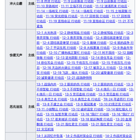
11-8 停滞 行动后
·
11-9 以命换命 行动前
·
11-9 以命换命 行动后
·
淬火尘霾
主线
11-10 异路相对
·
11-11 立场不同 行动前
·
11-12 汹涌而来 行动后
·
11-14 一场相见 行动前
·
11-14 一场相见 行动后
·
11-15 土地震颤 行
动前
·
11-16 荣光猎场 行动后
·
11-17 回答我 行动前
·
11-17 回答我
行动后
·
11-19 直指命运 行动前
·
11-19 直指命运 行动后
·
11-21 不可
避免
12-1 火光热浪
·
12-2 静候驾临 行动前
·
12-2 静候驾临 行动后
·
12-3
善意背叛 行动前
·
12-3 善意背叛 行动后
·
12-4 团结就是奢望 行动
前
·
12-4 团结就是奢望 行动后
·
12-5 脆钢 行动前
·
12-6 谁的战争 行
动后
·
12-7 平议生死 行动前
·
12-8 火线重逢 行动后
·
12-9 热血年华
行动前
·
12-10 广播热线正繁忙 行动后
·
12-11 时不我待
·
12-12 脱帽
惊霆无声
主线
致敬 行动前
·
12-13 逆光阴影 行动后
·
12-14 捂住耳朵 行动前
·
12-
14 捂住耳朵 行动后
·
12-15 千疮百孔 行动前
·
12-15 千疮百孔 行动
后
·
12-16 天边的火烧云 行动前
·
12-17 被弃之人 行动后
·
12-18 晚
安 行动前
·
12-19 飞跃，烟火 行动后
·
12-20 诚挚邀请 行动前
·
12-
20 诚挚邀请 行动后
·
12-21 战场静悄悄
13-1 战场内外
·
13-2 眼前的伤 行动前
·
13-2 眼前的伤 行动后
·
13-3
不得暂歇 行动前
·
13-3 不得暂歇 行动后
·
13-4 佣兵一日 行动前
·
13-
4 佣兵一日 行动后
·
13-5 苦厄盘桓 行动前
·
13-5 苦厄盘桓 行动后
·
13-6 典范之名 行动前
·
13-6 典范之名 行动后
·
TR-24 寻迹而行 行动
前
·
13-8 不虞之会 行动后
·
13-9 窥冠冕者
·
13-10 幻境迁流 行动后
·
恶兆湍流
主线
13-11 小镇翳云 行动前
·
13-12 破碎温室 行动前
·
13-14 猩红烟火 行
动后
·
13-15 短暂齐聚 行动后
·
13-16 “我们” 行动前
·
13-16 “我们” 行
动后
·
13-17 谁来倾诉 行动前
·
13-18 挺起胸膛 行动后
·
13-20 血潮
翻涌 行动后
·
13-21 殷红君主 行动前
·
13-21 殷红君主 行动后
·
13-
22 灾厄积渐
14-1 从回忆中坠落
·
14-2 作战对策会议 行动前
·
14-2 作战对策会议