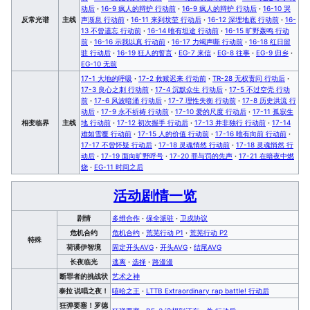
动后
·
16-9 疯人的辩护 行动前
·
16-9 疯人的辩护 行动后
·
16-10 哭
反常光谱
主线
声渐息 行动前
·
16-11 来到坟茔 行动后
·
16-12 深埋地底 行动前
·
16-
13 不曾遗忘 行动前
·
16-14 唯有坦途 行动前
·
16-15 旷野轰鸣 行动
前
·
16-16 示我以真 行动前
·
16-17 力竭声嘶 行动前
·
16-18 红日留
驻 行动后
·
16-19 狂人的誓言
·
EG-7 来信
·
EG-8 往事
·
EG-9 归乡
·
EG-10 无前
17-1 大地的呼吸
·
17-2 救赎迟来 行动前
·
TR-28 无权责问 行动后
·
17-3 良心之刺 行动前
·
17-4 沉默众生 行动后
·
17-5 不过空壳 行动
前
·
17-6 风波暗涌 行动后
·
17-7 理性失衡 行动前
·
17-8 历史洪流 行
动后
·
17-9 永不祈祷 行动前
·
17-10 爱的尺度 行动后
·
17-11 孤寂生
相变临界
主线
地 行动前
·
17-12 初次握手 行动后
·
17-13 并非独行 行动前
·
17-14
难如雪覆 行动前
·
17-15 人的价值 行动前
·
17-16 唯有向前 行动前
·
17-17 不曾怀疑 行动后
·
17-18 灵魂悄然 行动前
·
17-18 灵魂悄然 行
动后
·
17-19 面向旷野呼号
·
17-20 罪与罚的先声
·
17-21 在暗夜中燃
烧
·
EG-11 时间之后
活动剧情一览
剧情
多维合作
·
保全派驻
·
卫戍协议
危机合约
危机合约
·
荒芜行动 P1
·
荒芜行动 P2
特殊
荷谟伊智境
固定开头AVG
·
开头AVG
·
结尾AVG
长夜临光
逃离
·
选择
·
路漫漫
断罪者的挑战状
艺术之神
泰拉 说唱之夜！
嘻哈之王
·
LTTB Extraordinary rap battle! 行动后
狂弹要塞！罗德