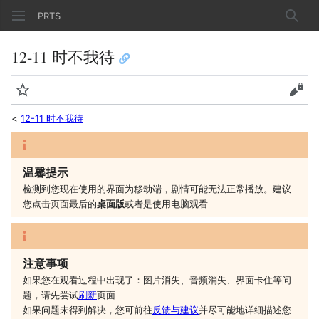
PRTS
搜索
12-11 时不我待
监视
查看
<
12-11 时不我待
温馨提示
检测到您现在使用的界面为移动端，剧情可能无法正常播放。建议
您
点击页面最后的
桌面版
或者是
使用电脑观看
注意事项
如果您在观看过程中出现了：图片消失、音频消失、界面卡住等问
题，请先尝试
刷新
页面
如果问题未得到解决，您可前往
反馈与建议
并尽可能地详细描述您