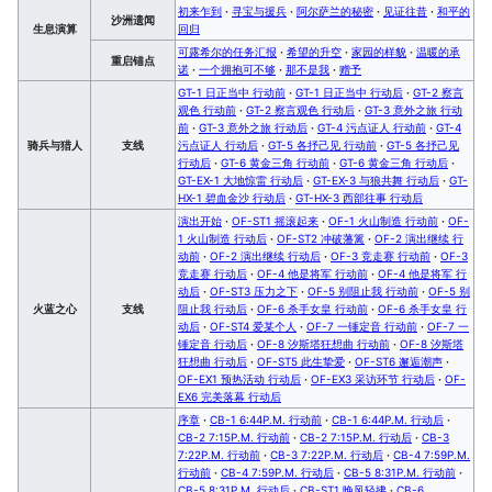
初来乍到
·
寻宝与援兵
·
阿尔萨兰的秘密
·
见证往昔
·
和平的
沙洲遗闻
生息演算
回归
可露希尔的任务汇报
·
希望的升空
·
家园的样貌
·
温暖的承
重启锚点
诺
·
一个拥抱可不够
·
那不是我
·
赠予
GT-1 日正当中 行动前
·
GT-1 日正当中 行动后
·
GT-2 察言
观色 行动前
·
GT-2 察言观色 行动后
·
GT-3 意外之旅 行动
前
·
GT-3 意外之旅 行动后
·
GT-4 污点证人 行动前
·
GT-4
骑兵与猎人
支线
污点证人 行动后
·
GT-5 各抒己见 行动前
·
GT-5 各抒己见
行动后
·
GT-6 黄金三角 行动前
·
GT-6 黄金三角 行动后
·
GT-EX-1 大地惊雷 行动后
·
GT-EX-3 与狼共舞 行动后
·
GT-
HX-1 碧血金沙 行动后
·
GT-HX-3 西部往事 行动后
演出开始
·
OF-ST1 摇滚起来
·
OF-1 火山制造 行动前
·
OF-
1 火山制造 行动后
·
OF-ST2 冲破藩篱
·
OF-2 演出继续 行
动前
·
OF-2 演出继续 行动后
·
OF-3 竞走赛 行动前
·
OF-3
竞走赛 行动后
·
OF-4 他是将军 行动前
·
OF-4 他是将军 行
动后
·
OF-ST3 压力之下
·
OF-5 别阻止我 行动前
·
OF-5 别
火蓝之心
支线
阻止我 行动后
·
OF-6 杀手女皇 行动前
·
OF-6 杀手女皇 行
动后
·
OF-ST4 爱某个人
·
OF-7 一锤定音 行动前
·
OF-7 一
锤定音 行动后
·
OF-8 汐斯塔狂想曲 行动前
·
OF-8 汐斯塔
狂想曲 行动后
·
OF-ST5 此生挚爱
·
OF-ST6 邂逅潮声
·
OF-EX1 预热活动 行动后
·
OF-EX3 采访环节 行动后
·
OF-
EX6 完美落幕 行动后
序章
·
CB-1 6:44P.M. 行动前
·
CB-1 6:44P.M. 行动后
·
CB-2 7:15P.M. 行动前
·
CB-2 7:15P.M. 行动后
·
CB-3
7:22P.M. 行动前
·
CB-3 7:22P.M. 行动后
·
CB-4 7:59P.M.
行动前
·
CB-4 7:59P.M. 行动后
·
CB-5 8:31P.M. 行动前
·
CB-5 8:31P.M. 行动后
·
CB-ST1 晚风轻拂
·
CB-6