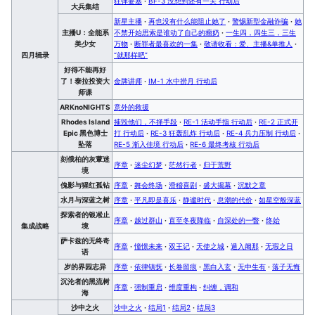
狂弹要塞
·
BF-3 没想到还有一关 行动后
大兵集结
新星主播
·
再也没有什么能阻止她了
·
警惕新型金融诈骗
·
她
主播U：全能系
不禁开始思索是谁动了自己的瘤奶
·
一生四，四生三，三生
美少女
万物
·
断罪者最喜欢的一集
·
敬请收看：爱、主播&单推人
·
四月辑录
“就那样吧”
好得不能再好
了！泰拉投资大
金牌讲师
·
IM-1 水中捞月 行动后
师课
ARKnoNIGHTS
意外的救援
Rhodes Island
摧毁他们，不择手段
·
RE-1 活动手指 行动后
·
RE-2 正式开
Epic 黑色博士
打 行动后
·
RE-3 狂轰乱炸 行动后
·
RE-4 兵力压制 行动后
·
坠落
RE-5 渐入佳境 行动后
·
RE-6 最终考核 行动后
刻俄柏的灰蕈迷
序章
·
迷尘幻梦
·
茫然行者
·
归于荒野
境
傀影与猩红孤钻
序章
·
舞会终场
·
滑稽喜剧
·
盛大揭幕
·
沉默之章
水月与深蓝之树
序章
·
平凡即是喜乐
·
静谧时代
·
息潮的代价
·
如星空般深蓝
探索者的银凇止
序章
·
越过群山
·
直至冬夜降临
·
自深处的一瞥
·
终始
集成战略
境
萨卡兹的无终奇
序章
·
憧憬未来
·
双王记
·
天使之城
·
遁入阇那
·
无瑕之日
语
岁的界园志异
序章
·
依律镇抚
·
长卷留痕
·
黑白入玄
·
无中生有
·
落子无悔
沉沦者的黑流树
序章
·
强制重启
·
维度重构
·
纠缠，调和
海
沙中之火
沙中之火
·
结局1
·
结局2
·
结局3