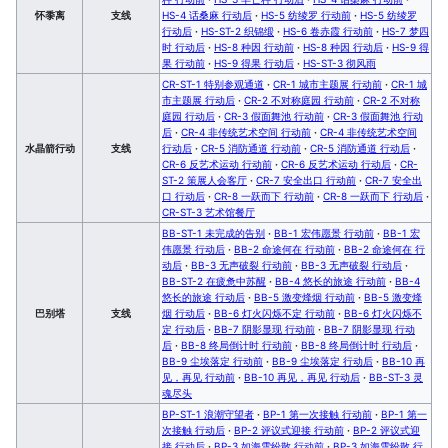
怀黍离
支线
HS-4 话桑麻 行动后
·
HS-5 纺绫罗 行动前
·
HS-5 纺绫罗
行动后
·
HS-ST-2 织锦缎
·
HS-6 卷赤霞 行动前
·
HS-7 梦四
时 行动后
·
HS-8 种因 行动前
·
HS-8 种因 行动后
·
HS-9 得
果 行动前
·
HS-9 得果 行动后
·
HS-ST-3 彻风雨
CR-ST-1 特别参观通道
·
CR-1 城市主题展 行动前
·
CR-1 城
市主题展 行动后
·
CR-2 不对称庭园 行动前
·
CR-2 不对称
庭园 行动后
·
CR-3 假面舞池 行动前
·
CR-3 假面舞池 行动
后
·
CR-4 非传统艺术空间 行动前
·
CR-4 非传统艺术空间
水晶箭行动
支线
行动后
·
CR-5 消防通道 行动前
·
CR-5 消防通道 行动后
·
CR-6 反艺术运动 行动前
·
CR-6 反艺术运动 行动后
·
CR-
ST-2 策展人会客厅
·
CR-7 安全出口 行动前
·
CR-7 安全出
口 行动后
·
CR-8 一跃而下 行动前
·
CR-8 一跃而下 行动后
·
CR-ST-3 艺术馆餐厅
BB-ST-1 未完成的告别
·
BB-1 宏伟愿景 行动前
·
BB-1 宏
伟愿景 行动后
·
BB-2 命途何在 行动前
·
BB-2 命途何在 行
动后
·
BB-3 无声破裂 行动前
·
BB-3 无声破裂 行动后
·
BB-ST-2 在疲惫中苏醒
·
BB-4 悠长的旅途 行动前
·
BB-4
悠长的旅途 行动后
·
BB-5 激变烽烟 行动前
·
BB-5 激变烽
巴别塔
支线
烟 行动后
·
BB-6 灯火闪烁不定 行动前
·
BB-6 灯火闪烁不
定 行动后
·
BB-7 阴影显现 行动前
·
BB-7 阴影显现 行动
后
·
BB-8 终局倒计时 行动前
·
BB-8 终局倒计时 行动后
·
BB-9 尘埃落定 行动前
·
BB-9 尘埃落定 行动后
·
BB-10 再
见，再见 行动前
·
BB-10 再见，再见 行动后
·
BB-ST-3 灵
魂尽头
BP-ST-1 浪潮守望者
·
BP-1 第一次接触 行动前
·
BP-1 第一
次接触 行动后
·
BP-2 评议式迎接 行动前
·
BP-2 评议式迎
接 行动后
·
BP-3 如海雪纷散 行动前
·
BP-3 如海雪纷散 行