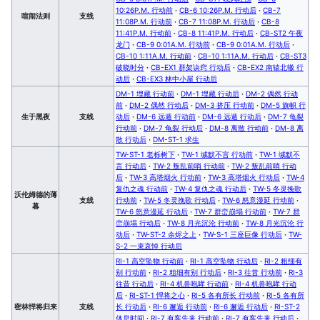
10:26P.M. 行动前
·
CB-6 10:26P.M. 行动后
·
CB-7
喧闹法则
支线
11:08P.M. 行动前
·
CB-7 11:08P.M. 行动后
·
CB-8
11:41P.M. 行动前
·
CB-8 11:41P.M. 行动后
·
CB-ST2 午夜
龙门
·
CB-9 0:01A.M. 行动前
·
CB-9 0:01A.M. 行动后
·
CB-10 1:11A.M. 行动前
·
CB-10 1:11A.M. 行动后
·
CB-ST3
破晓时分
·
CB-EX1 群架诀窍 行动后
·
CB-EX2 南辕北辙 行
动后
·
CB-EX3 林中小屋 行动后
DM-1 埋藏 行动前
·
DM-1 埋藏 行动后
·
DM-2 偶然 行动
前
·
DM-2 偶然 行动后
·
DM-3 挤压 行动前
·
DM-5 旗帜 行
生于黑夜
支线
动后
·
DM-6 远遁 行动前
·
DM-6 远遁 行动后
·
DM-7 龟裂
行动前
·
DM-7 龟裂 行动后
·
DM-8 离散 行动前
·
DM-8 离
散 行动后
·
DM-ST-1 求生
TW-ST-1 老栎树下
·
TW-1 缄默不言 行动前
·
TW-1 缄默不
言 行动后
·
TW-2 叛乱前哨 行动前
·
TW-2 叛乱前哨 行动
后
·
TW-3 高塔烟火 行动前
·
TW-3 高塔烟火 行动后
·
TW-4
复仇之魂 行动前
·
TW-4 复仇之魂 行动后
·
TW-5 冬灵挽歌
沃伦姆德的薄
支线
行动前
·
TW-5 冬灵挽歌 行动后
·
TW-6 怒意漫延 行动前
·
暮
TW-6 怒意漫延 行动后
·
TW-7 群峦崩塌 行动前
·
TW-7 群
峦崩塌 行动后
·
TW-8 月光沉沦 行动前
·
TW-8 月光沉沦 行
动后
·
TW-ST-2 余烬之上
·
TW-S-1 三座巨像 行动后
·
TW-
S-2 一束哀悼 行动后
RI-1 高空坠物 行动前
·
RI-1 高空坠物 行动后
·
RI-2 粗细有
别 行动前
·
RI-2 粗细有别 行动后
·
RI-3 往昔 行动前
·
RI-3
往昔 行动后
·
RI-4 机兽咆哮 行动前
·
RI-4 机兽咆哮 行动
后
·
RI-ST-1 悍将之心
·
RI-5 各有所长 行动前
·
RI-5 各有所
密林悍将归来
支线
长 行动后
·
RI-6 邂逅 行动前
·
RI-6 邂逅 行动后
·
RI-ST-2
休息时间
·
RI-7 有客先来 行动前
·
RI-7 有客先来 行动后
·