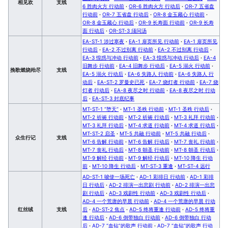
相见欢
支线
6 胜肉火方 行动前
·
OR-6 胜肉火方 行动后
·
OR-7 五省盘
行动前
·
OR-7 五省盘 行动后
·
OR-8 金玉藏心 行动前
·
OR-8 金玉藏心 行动后
·
OR-9 长寿面 行动前
·
OR-9 长寿
面 行动后
·
OR-ST-3 须问汤
EA-ST-1 涉过寒夜
·
EA-1 扉页所见 行动前
·
EA-1 扉页所见
行动后
·
EA-2 不过别离 行动前
·
EA-2 不过别离 行动后
·
EA-3 惶惑与冲动 行动前
·
EA-3 惶惑与冲动 行动后
·
EA-4
旧舞步 行动前
·
EA-4 旧舞步 行动后
·
EA-5 溺火 行动前
·
挽歌燃烧殆尽
支线
EA-5 溺火 行动后
·
EA-6 失路人 行动前
·
EA-6 失路人 行
动后
·
EA-ST-2 罗曼史已死
·
EA-7 烧灯者 行动前
·
EA-7 烧
灯者 行动后
·
EA-8 夜尽之时 行动前
·
EA-8 夜尽之时 行动
后
·
EA-ST-3 封底纪事
MT-ST-1 “堕天”
·
MT-1 圣秩 行动前
·
MT-1 圣秩 行动后
·
MT-2 祈祷 行动前
·
MT-2 祈祷 行动后
·
MT-3 礼拜 行动前
·
MT-3 礼拜 行动后
·
MT-4 求道 行动前
·
MT-4 求道 行动后
·
MT-ST-2 启圣
·
MT-5 共融 行动前
·
MT-5 共融 行动后
·
众生行记
支线
MT-6 告解 行动前
·
MT-6 告解 行动后
·
MT-7 丧礼 行动前
·
MT-7 丧礼 行动后
·
MT-8 朝圣 行动前
·
MT-8 朝圣 行动后
·
MT-9 解经 行动前
·
MT-9 解经 行动后
·
MT-10 降生 行动
前
·
MT-10 降生 行动后
·
MT-ST-3 重逢
·
MT-ST-4 远行
AD-ST-1 唆使一场死亡
·
AD-1 彩排日 行动前
·
AD-1 彩排
日 行动后
·
AD-2 排演一出悲剧 行动前
·
AD-2 排演一出悲
剧 行动后
·
AD-3 戏剧性 行动前
·
AD-3 戏剧性 行动后
·
AD-4 一个荒唐的早晨 行动前
·
AD-4 一个荒唐的早晨 行动
红丝绒
支线
后
·
AD-ST-2 焦点
·
AD-5 终将重逢 行动前
·
AD-5 终将重
逢 行动后
·
AD-6 倒带独白 行动前
·
AD-6 倒带独白 行动
后
·
AD-7 “血钻”的歌声 行动前
·
AD-7 “血钻”的歌声 行动