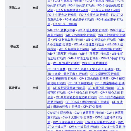
后
·
FC-3 引燃草垛 行动前
·
FC-3 引燃草垛 行动后
·
FC-4
热灼梦 行动前
·
FC-4 热灼梦 行动后
·
FC-5 祝福的歌谣 行
照我以火
支线
动前
·
FC-5 祝福的歌谣 行动后
·
FC-6 无人知晓 行动后
·
FC-7 生灵火花 行动前
·
FC-7 生灵火花 行动后
·
FC-ST-2
自灰烬之中
·
FC-8 她的影子 行动前
·
FC-8 她的影子 行动
后
·
FC-ST-3 一声呜咽
WB-ST-1 忽梦少年事
·
WB-1 塞上春来 行动前
·
WB-1 塞上
春来 行动后
·
WB-2 沙海黄尘 行动前
·
WB-2 沙海黄尘 行动
后
·
WB-3 树犹如此 行动前
·
WB-3 树犹如此 行动后
·
WB-
4 不念往昔 行动前
·
WB-4 不念往昔 行动后
·
WB-ST-2 信
登临意
支线
我所信
·
WB-5 风雨欲来 行动前
·
WB-6 瑟瑟秋华 行动后
·
WB-7 “屏风卫” 行动前
·
WB-7 “屏风卫” 行动后
·
WB-8 旷
古之晤 行动前
·
WB-8 旷古之晤 行动后
·
WB-9 “冬藏” 行动
前
·
WB-9 “冬藏” 行动后
·
WB-ST-3 粘劫收后
CF-ST-1 噩梦
·
CF-TR-1 来袭！天空王者！ 行动前
·
CF-
TR-1 来袭！天空王者！ 行动后
·
CF-2 坚硬磐石 行动前
·
CF-2 坚硬磐石 行动后
·
CF-3 迎头痛击 行动前
·
CF-4 破空
的飞羽 行动后
·
CF-ST-2 林昏焰明
·
CF-5 野蛮肇事者 行动
落叶逐火
支线
前
·
CF-5 野蛮肇事者 行动后
·
CF-6 禁飞区 行动前
·
CF-6
禁飞区 行动后
·
CF-7 锥心之刺 行动前
·
CF-7 锥心之刺 行
动后
·
CF-8 奸诈者必自食恶果 行动前
·
CF-8 奸诈者必自食
恶果 行动后
·
CF-9 决战！燃烧的狩魂！ 行动前
·
CF-9 决
战！燃烧的狩魂！ 行动后
·
CF-ST-3 晨曦
CW-ST-1 阴云密布
·
CW-1 迷雾重重 行动前
·
CW-1 迷雾重
重 行动后
·
CW-2 无迹可寻 行动前
·
CW-2 无迹可寻 行动
后
·
CW-3 台前幕后 行动前
·
CW-3 台前幕后 行动后
·
CW-
ST-2 一波未平
·
CW-4 一波又起 行动前
·
CW-4 一波又起 行