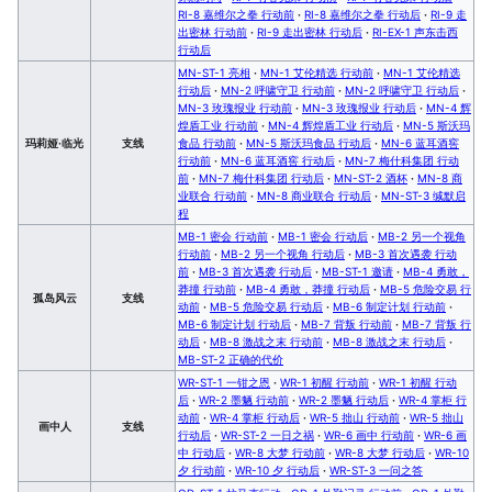
RI-8 嘉维尔之拳 行动前
·
RI-8 嘉维尔之拳 行动后
·
RI-9 走
出密林 行动前
·
RI-9 走出密林 行动后
·
RI-EX-1 声东击西
行动后
MN-ST-1 亮相
·
MN-1 艾伦精选 行动前
·
MN-1 艾伦精选
行动后
·
MN-2 呼啸守卫 行动前
·
MN-2 呼啸守卫 行动后
·
MN-3 玫瑰报业 行动前
·
MN-3 玫瑰报业 行动后
·
MN-4 辉
煌盾工业 行动前
·
MN-4 辉煌盾工业 行动后
·
MN-5 斯沃玛
玛莉娅·临光
支线
食品 行动前
·
MN-5 斯沃玛食品 行动后
·
MN-6 蓝耳酒窖
行动前
·
MN-6 蓝耳酒窖 行动后
·
MN-7 梅什科集团 行动
前
·
MN-7 梅什科集团 行动后
·
MN-ST-2 酒杯
·
MN-8 商
业联合 行动前
·
MN-8 商业联合 行动后
·
MN-ST-3 缄默启
程
MB-1 密会 行动前
·
MB-1 密会 行动后
·
MB-2 另一个视角
行动前
·
MB-2 另一个视角 行动后
·
MB-3 首次遇袭 行动
前
·
MB-3 首次遇袭 行动后
·
MB-ST-1 邀请
·
MB-4 勇敢，
莽撞 行动前
·
MB-4 勇敢，莽撞 行动后
·
MB-5 危险交易 行
孤岛风云
支线
动前
·
MB-5 危险交易 行动后
·
MB-6 制定计划 行动前
·
MB-6 制定计划 行动后
·
MB-7 背叛 行动前
·
MB-7 背叛 行
动后
·
MB-8 激战之末 行动前
·
MB-8 激战之末 行动后
·
MB-ST-2 正确的代价
WR-ST-1 一钳之恩
·
WR-1 初醒 行动前
·
WR-1 初醒 行动
后
·
WR-2 墨魉 行动前
·
WR-2 墨魉 行动后
·
WR-4 掌柜 行
动前
·
WR-4 掌柜 行动后
·
WR-5 拙山 行动前
·
WR-5 拙山
画中人
支线
行动后
·
WR-ST-2 一日之祸
·
WR-6 画中 行动前
·
WR-6 画
中 行动后
·
WR-8 大梦 行动前
·
WR-8 大梦 行动后
·
WR-10
夕 行动前
·
WR-10 夕 行动后
·
WR-ST-3 一问之答