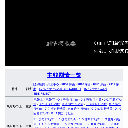
页面已加载完
剧情模拟器
预载。如果您仅
主线剧情一览
隐藏剧情
·
采购中心
·
EP09 序曲
·
EP10 序曲
·
EP11 序曲
·
EP12 序
特殊
剧情
曲
·
15-17 “她” 行动后 SIDE:ACCEPT
·
15-17 “她” 行动后
SIDE:REJECT
序章·上
·
序章·下
·
0-1 坍塌 行动前
·
0-1 坍塌 行动后
·
0-2 守卫 行动
前
·
0-2 守卫 行动后
·
0-4 混战 行动前
·
0-6 强击 行动后
·
0-7 感染
黑暗时代·上
主线
行动前
·
0-7 感染 行动后
·
0-8 狩猎 行动前
·
0-9 临光 行动后
·
0-10
困境 行动前
·
0-11 突围 行动后
1-1 孤岛 行动前
·
1-1 孤岛 行动后
·
1-3 狂奔 行动前
·
1-3 狂奔 行动
后
·
1-4 先兆 行动前
·
1-6 灾难 行动前
·
1-7 暴君 行动前
·
1-7 暴君
黑暗时代·下
主线