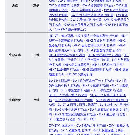
动后
·
CW-5 柳暗花明 行动前
·
CW-5 柳暗花明 行动后
·
孤星
支线
CW-6 群英荟萃 行动前
·
CW-6 群英荟萃 行动后
·
CW-7 空
中楼阁 行动前
·
CW-7 空中楼阁 行动后
·
CW-8 过去与现在
的交会 行动前
·
CW-8 过去与现在的交会 行动后
·
CW-9 恩
怨纠葛 行动前
·
CW-9 恩怨纠葛 行动后
·
CW-10 散于星辰之
间 行动前
·
CW-10 散于星辰之间 行动后
·
CW-ST-3 留下的
人
·
CW-ST-4 推开未来之门
HE-ST-1 奉上冠冕
·
HE-1 我有一个荣美家乡 行动前
·
HE-1
我有一个荣美家乡 行动后
·
HE-2 生命运河 行动前
·
HE-2
生命运河 行动后
·
HE-3 岂可空手回天府？ 行动前
·
HE-3
岂可空手回天府？ 行动后
·
HE-4 我曾舍命为你 行动前
·
空想花庭
支线
HE-4 我曾舍命为你 行动后
·
HE-5 主在圣殿中 行动前
·
HE-
5 主在圣殿中 行动后
·
HE-6 夜半歌声 行动前
·
HE-6 夜半歌
声 行动后
·
HE-ST-2 在花园里
·
HE-7 以爱相连 行动前
·
HE-7 以爱相连 行动后
·
HE-8 愿跟随主 行动前
·
HE-8 愿跟
随主 行动后
·
HE-ST-3 慈光引导
SL-ST-1 到站旁
·
SL-1 你的耳朵长不长？ 行动前
·
SL-1 你
的耳朵长不长？ 行动后
·
SL-2 小蓝孩 行动前
·
SL-2 小蓝孩
行动后
·
SL-3 手指之家 行动前
·
SL-3 手指之家 行动后
·
SL-4 一个水手出海了 行动前
·
SL-4 一个水手出海了 行动
火山旅梦
支线
后
·
SL-5 我会唱一首彩虹 行动前
·
SL-5 我会唱一首彩虹 行
动后
·
SL-ST-2 雨啊，雨啊，快离开
·
SL-6 林中小木屋 行动
前
·
SL-6 林中小木屋 行动后
·
SL-7 靠着我的肩膀哭泣 行动
前
·
SL-7 靠着我的肩膀哭泣 行动后
·
SL-8 爱之歌 行动前
·
SL-8 爱之歌 行动后
·
SL-ST-3 晴天
CV-ST-1 火线之中
·
CV-1 孤独之地 行动前
·
CV-1 孤独之地
行动后
·
CV-2 双重保险 行动前
·
CV-2 双重保险 行动后
·
CV-3 圈套 行动前
·
CV-3 圈套 行动后
·
CV-4 缺席的人 行