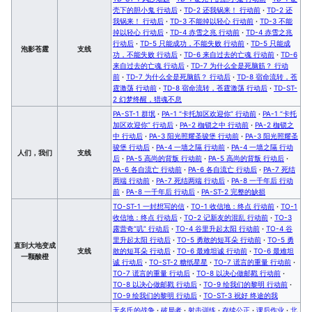
壳下的胆小鬼 行动后
·
TD-2 还我锅来！ 行动前
·
TD-2 还
我锅来！ 行动后
·
TD-3 不能掉以轻心 行动前
·
TD-3 不能
掉以轻心 行动后
·
TD-4 赤雪之兆 行动前
·
TD-4 赤雪之兆
行动后
·
TD-5 只能成功，不能失败 行动前
·
TD-5 只能成
泡影苍霆
支线
功，不能失败 行动后
·
TD-6 来自过去的亡魂 行动前
·
TD-6
来自过去的亡魂 行动后
·
TD-7 为什么全是死脑筋？ 行动
前
·
TD-7 为什么全是死脑筋？ 行动后
·
TD-8 宿命流转，苍
霆激荡 行动前
·
TD-8 宿命流转，苍霆激荡 行动后
·
TD-ST-
2 幻梦终醒，猎魂不息
PA-ST-1 群氓
·
PA-1 “卡托加区欢迎你” 行动前
·
PA-1 “卡托
加区欢迎你” 行动后
·
PA-2 枷锁之中 行动前
·
PA-2 枷锁之
中 行动后
·
PA-3 阳光照耀圣骏堡 行动前
·
PA-3 阳光照耀圣
骏堡 行动后
·
PA-4 一墙之隔 行动前
·
PA-4 一墙之隔 行动
人们，我们
支线
后
·
PA-5 高尚的背叛 行动前
·
PA-5 高尚的背叛 行动后
·
PA-6 各自流亡 行动前
·
PA-6 各自流亡 行动后
·
PA-7 死结
两端 行动前
·
PA-7 死结两端 行动后
·
PA-8 一千年后 行动
前
·
PA-8 一千年后 行动后
·
PA-ST-2 完整的缺损
TO-ST-1 一封想写的信
·
TO-1 收信地：终点 行动前
·
TO-1
收信地：终点 行动后
·
TO-2 记新友的混乱 行动前
·
TO-3
露营奇“叽” 行动后
·
TO-4 谷里升起太阳 行动前
·
TO-4 谷
里升起太阳 行动后
·
TO-5 勇敢的短耳朵 行动前
·
TO-5 勇
直到大地变成
支线
敢的短耳朵 行动后
·
TO-6 最难坦诚 行动前
·
TO-6 最难坦
一颗酸橙
诚 行动后
·
TO-ST-2 糖纸星星
·
TO-7 谎言的重量 行动前
·
TO-7 谎言的重量 行动后
·
TO-8 以决心做邮戳 行动前
·
TO-8 以决心做邮戳 行动后
·
TO-9 绘我们的黎明 行动前
·
TO-9 绘我们的黎明 行动后
·
TO-ST-3 祝好 终途的我
无名氏的战争
·
破局者
·
射击训练
·
存续公正
·
课后作业
·
北