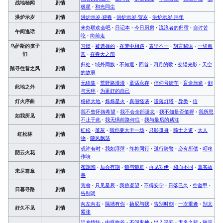
战地秘闻
剧情
极星
·
和光同尘
洪炉示岁
剧情
洪炉示岁·迎春
·
洪炉示岁·贺岁
·
洪炉示岁·拜年
来办联欢会吧
·
日记本
·
今日厨房
·
流浪者的归宿
·
自讨苦
午间逸话
剧情
吃
·
向前走
乌萨斯的孩子
习惯
·
被选择的
·
在梦中相遇
·
表里不一
·
胡言秘语
·
一切照
剧情
们
常
·
在春天之前
归处
·
域外同族
·
不知返
·
回首
·
四月的歌
·
交错光影
·
天空
踏寻往昔之风
剧情
的故事
无续集
·
荒野路漫漫
·
童话永存
·
信仰号街车
·
盲盒旅途
·
剑
此地之外
剧情
与天秤
·
为更好的自己
灯火序曲
剧情
粉碎大地
·
烁烁星火
·
真假怪谈
·
遗落灯塔
·
异类
·
信
我不曾怀揣希望
·
我不会全部遗忘
·
我不知是否值得
·
我所思
如我所见
剧情
不止于此
·
我无惧前路何往
·
我与最后的赌注
红松
·
落灰
·
我也要大干一场
·
只影孤身
·
骑士之道
·
大人
红松林
剧情
物
·
随风飘荡
或许有时
·
我如浮萍
·
终将同行
·
孤行骑警
·
必有所偿
·
叮咚
阴云火花
剧情
作响
布朗陶
·
后会有期
·
狼与狼群
·
再见罗伊
·
和而不同
·
真实故
未尽篇章
剧情
事
荒舍
·
只见星辰
·
我曾凝望
·
不得安宁
·
日落已久
·
空盔甲
·
日暮寻路
剧情
告别词
向左向右
·
隔墙有你
·
扬尼与我
·
告别时刻
·
一次重逢
·
别太
好久不见
剧情
紧张
近乡情怯
·
中庭旅谷
·
不问鬼神
·
出入平安
·
无名之辈
·
独见