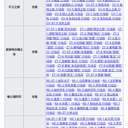
动前
·
CV-4 缺席的人 行动后
·
CV-ST-2 突然冲击
·
CV-5 疑
不义之财
支线
惑之影 行动前
·
CV-5 疑惑之影 行动后
·
CV-6 猎人之夜 行
动前
·
CV-6 猎人之夜 行动后
·
CV-7 白热 行动前
·
CV-7 白
热 行动后
·
CV-8 告别往昔 行动前
·
CV-8 告别往昔 行动后
·
CV-ST-3 法外之徒
ZT-ST-1 前奏“意外归来”
·
ZT-1 清唱“晴空之歌” 行动前
·
ZT-
1 清唱“晴空之歌” 行动后
·
ZT-2 序曲“哨兵” 行动前
·
ZT-2
序曲“哨兵” 行动后
·
ZT-3 练习曲“奇遇” 行动前
·
ZT-3 练习
曲“奇遇” 行动后
·
ZT-4 狂想曲“望想” 行动前
·
ZT-4 狂想曲
“望想” 行动后
·
ZT-5 奏鸣曲“秋日” 行动前
·
ZT-5 奏鸣曲“秋
崔林特尔梅之
支线
日” 行动后
·
ZT-ST-2 间奏“未竟赋格”
·
ZT-6 华尔兹“假面”
金
行动前
·
ZT-6 华尔兹“假面” 行动后
·
ZT-7 协奏曲“复活” 行
动前
·
ZT-7 协奏曲“复活” 行动后
·
ZT-8 夜歌“未见的高塔”
行动前
·
ZT-8 夜歌“未见的高塔” 行动后
·
ZT-9 幻想曲“赠答”
行动前
·
ZT-9 幻想曲“赠答” 行动后
·
ZT-10 弥撒“君王” 行动
前
·
ZT-10 弥撒“君王” 行动后
·
ZT-ST-3 尾奏“晚霞”
RS-ST-1 候车大厅
·
RS-1 注意事项 行动前
·
RS-1 注意事项
行动后
·
RS-2 同车异图 行动前
·
RS-2 同车异图 行动后
·
RS-3 临时停车 行动前
·
RS-3 临时停车 行动后
·
RS-4 重回
正轨 行动前
·
RS-4 重回正轨 行动后
·
RS-ST-2 登山铁道
·
银心湖列车
支线
RS-5 逃票？ 行动前
·
RS-5 逃票？ 行动后
·
RS-6 补票！ 行
动前
·
RS-6 补票！ 行动后
·
RS-7 制动失灵 行动前
·
RS-7
制动失灵 行动后
·
RS-8 极限时速 行动前
·
RS-8 极限时速
行动后
·
RS-ST-3 终点站
HS-ST-1 禾下梦
·
HS-1 赴大荒 行动前
·
HS-1 赴大荒 行动
后
·
HS-2 祭神农 行动前
·
HS-2 祭神农 行动后
·
HS-3 早芒
种 行动前
·
HS-3 早芒种 行动后
·
HS-4 话桑麻 行动前
·