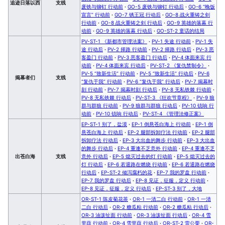
追迹日落以西
支线
废铁与铆钉 行动前
·
GO-5 废铁与铆钉 行动后
·
GO-6 “晚饭
宣言” 行动前
·
GO-7 锈王冠 行动后
·
GO-8 战火重铸之剑
行动前
·
GO-8 战火重铸之剑 行动后
·
GO-9 英雄的落幕 行
动前
·
GO-9 英雄的落幕 行动后
·
GO-ST-2 童话的结局
PV-ST-1 《新都市管理法案》
·
PV-1 失途 行动前
·
PV-1 失
途 行动后
·
PV-2 择路 行动前
·
PV-2 择路 行动后
·
PV-3 恶
客盈门 行动前
·
PV-3 恶客盈门 行动后
·
PV-4 体面来宾 行
动前
·
PV-4 体面来宾 行动后
·
PV-ST-2 《复仇禁制令》
·
PV-5 “致新生活” 行动前
·
PV-5 “致新生活” 行动后
·
PV-6
揭幕者们
支线
“复仇于我” 行动前
·
PV-6 “复仇于我” 行动后
·
PV-7 揭幕时
刻 行动前
·
PV-7 揭幕时刻 行动后
·
PV-8 无私铁棘 行动前
·
PV-8 无私铁棘 行动后
·
PV-ST-3 《狂欢节章程》
·
PV-9 狼
群与群狼 行动前
·
PV-9 狼群与群狼 行动后
·
PV-10 铳响 行
动前
·
PV-10 铳响 行动后
·
PV-ST-4 《管理法修正案》
EP-ST-1 别了，盐漠
·
EP-1 倒悬苍白海上 行动前
·
EP-1 倒
悬苍白海上 行动后
·
EP-2 腿部拆卸疗法 行动前
·
EP-2 腿部
拆卸疗法 行动后
·
EP-3 大出血的舞步 行动前
·
EP-3 大出血
的舞步 行动后
·
EP-4 重逢不乏意外 行动前
·
EP-4 重逢不乏
出苍白海
支线
意外 行动后
·
EP-5 熄灭过去的灯 行动前
·
EP-5 熄灭过去的
灯 行动后
·
EP-6 若退路在燃烧 行动前
·
EP-6 若退路在燃烧
行动后
·
EP-ST-2 倾泻腐朽的花
·
EP-7 我的罗盘 行动前
·
EP-7 我的罗盘 行动后
·
EP-8 见证，征服，定义 行动前
·
EP-8 见证，征服，定义 行动后
·
EP-ST-3 别了，大地
OR-ST-1 陈皮菊花茶
·
OR-1 一清二白 行动前
·
OR-1 一清
二白 行动后
·
OR-2 糖瓜粘 行动前
·
OR-2 糖瓜粘 行动后
·
OR-3 油泼扯面 行动前
·
OR-3 油泼扯面 行动后
·
OR-4 雪
里蕻 行动前
·
OR-4 雪里蕻 行动后
·
OR-ST-2 雷公栗
·
OR-