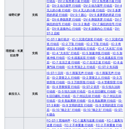
行动后
·
DV-2 拓荒者小屋 行动前
·
DV-2 拓荒者小屋 行动
后
·
DV-3 动力装甲 行动前
·
DV-3 动力装甲 行动后
·
DV-4
无人的小巷 行动前
·
DV-4 无人的小巷 行动后
·
DV-5 多萝
绿野幻梦
支线
西的承诺 行动前
·
DV-S-1 困心
·
DV-5 多萝西的承诺 行动
后
·
DV-6 挣脱美梦 行动前
·
DV-6 挣脱美梦 行动后
·
DV-7
疯狂的信号 行动前
·
DV-S-2 衡虑
·
DV-7 疯狂的信号 行动
后
·
DV-8 连接内心 行动前
·
DV-8 连接内心 行动后
·
DV-
ST-2 启程
IC-ST-1 旅行前夕
·
IC-1 沉浸式游览 行动前
·
IC-1 沉浸式游
览 行动后
·
IC-2 下坠 行动前
·
IC-2 下坠 行动后
·
IC-3 奇
谈怪论 行动前
·
IC-3 奇谈怪论 行动后
·
IC-4 “大水坑” 行动
理想城：长夏
支线
前
·
IC-4 “大水坑” 行动后
·
IC-5 加速冲线 行动前
·
IC-5 加
狂欢季
速冲线 行动后
·
IC-6 战逃反应 行动前
·
IC-6 战逃反应 行动
后
·
IC-7 生活之道 行动前
·
IC-7 生活之道 行动后
·
IC-8 金
属气味 行动前
·
IC-9 穹顶之上 行动后
·
IC-ST-2 失乐园
IS-ST-1 沉疴
·
IS-1 雨落无声 行动前
·
IS-1 雨落无声 行动
后
·
IS-2 荣誉之人 行动前
·
IS-2 荣誉之人 行动后
·
IS-3 万
箭所指 行动前
·
IS-3 万箭所指 行动后
·
IS-4 苦夜惊雷 行动
前
·
IS-4 苦夜惊雷 行动后
·
IS-ST-2 切开
·
IS-5 恒久法则
行动前
·
IS-5 恒久法则 行动后
·
IS-6 旧日碾轧 行动前
·
IS-
叙拉古人
支线
6 旧日碾轧 行动后
·
IS-7 何以忘却 行动前
·
IS-7 何以忘却
行动后
·
IS-8 危如累卵 行动前
·
IS-8 危如累卵 行动后
·
IS-
ST-3 剜刺
·
IS-9 文明的谎言 行动前
·
IS-9 文明的谎言 行动
后
·
IS-10 “狼之主” 行动前
·
IS-10 “狼之主” 行动后
·
IS-ST-
4 缝合
FC-ST-1 荒地钟声
·
FC-1 逃离与追逐 行动前
·
FC-1 逃离与
追逐 行动后
·
FC-2 不幸重逢 行动前
·
FC-2 不幸重逢 行动