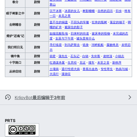
春分
剧情
寒山
沉于冰寒
·
冰原的女儿
·
树影幢幢
·
自然的启示
·
归乡
·
终有
眠于树影之中
剧情
一日
·
未见之景
盖不住的锅盖
·
不回头的车辙
·
狂奔的瓶树
·
落定的锤子
·
咧
去咧嘴谷
剧情
嘴的矿井
·
被踩住的影子
如烟花般坠地
·
归来时的街道
·
披床单的怪物
·
未完成的态
熔炉“还魂”记
剧情
度
·
女巫与下午茶
·
罐头里有什么
寻灯续昼
·
到乌萨斯去
·
错身
·
河畔航船
·
腐败终息
·
未明启
我们明日见
剧情
示
镜中集
剧情
胡君
·
蒲先生
·
石头记
·
白锦
·
失剑客
·
凌绝顶
·
小镇志
十字路口
剧情
红酒谋杀案
·
生意经
·
见证
·
撞车
·
未至之音
·
新秩序
土壤病
·
退行性猎犬病
·
香蕉出血热
·
专性寄生
·
热病与城
·
丛林症结
剧情
大流行
·
漫游症
KrliovBot
最后编辑于3年前
PRTS