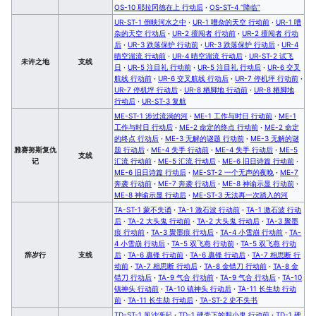
OS-10 耶拉冈德在上 行动后
·
OS-ST-4 “降临”
UR-ST-1 倒映河水之中
·
UR-1 嘈杂的天空 行动前
·
UR-1 嘈
杂的天空 行动后
·
UR-2 擅闯者 行动前
·
UR-2 擅闯者 行动
后
·
UR-3 跌落保护 行动前
·
UR-3 跌落保护 行动后
·
UR-4
晴空湍流 行动前
·
UR-4 晴空湍流 行动后
·
UR-ST-2 试飞
未许之地
支线
日
·
UR-5 注目礼 行动前
·
UR-5 注目礼 行动后
·
UR-6 交叉
航线 行动前
·
UR-6 交叉航线 行动后
·
UR-7 停机坪 行动前
·
UR-7 停机坪 行动后
·
UR-8 栖脚地 行动前
·
UR-8 栖脚地
行动后
·
UR-ST-3 复航
ME-ST-1 涉过流淌的河
·
ME-1 工作与时日 行动前
·
ME-1
工作与时日 行动后
·
ME-2 命定的终点 行动前
·
ME-2 命定
的终点 行动后
·
ME-3 无解的谜题 行动前
·
ME-3 无解的谜
雅赛努斯复仇
题 行动后
·
ME-4 失手 行动前
·
ME-4 失手 行动后
·
ME-5
支线
记
汇流 行动前
·
ME-5 汇流 行动后
·
ME-6 旧日诗篇 行动前
·
ME-6 旧日诗篇 行动后
·
ME-ST-2 一个无声的夜晚
·
ME-7
奔袭 行动前
·
ME-7 奔袭 行动后
·
ME-8 神谕示显 行动前
·
ME-8 神谕示显 行动后
·
ME-ST-3 无法再一次踏入的河
TA-ST-1 蒙不失诵
·
TA-1 激石波 行动前
·
TA-1 激石波 行动
后
·
TA-2 大头鬼 行动前
·
TA-2 大头鬼 行动后
·
TA-3 聚墨
痕 行动前
·
TA-3 聚墨痕 行动后
·
TA-4 小雪崩 行动前
·
TA-
4 小雪崩 行动后
·
TA-5 双飞燕 行动前
·
TA-5 双飞燕 行动
辞岁行
支线
后
·
TA-6 裹锋 行动前
·
TA-6 裹锋 行动后
·
TA-7 相思断 行
动前
·
TA-7 相思断 行动后
·
TA-8 金错刀 行动前
·
TA-8 金
错刀 行动后
·
TA-9 气合 行动前
·
TA-9 气合 行动后
·
TA-10
镇神头 行动前
·
TA-10 镇神头 行动后
·
TA-11 长生劫 行动
前
·
TA-11 长生劫 行动后
·
TA-ST-2 史不失书
TD-ST-1 风沙渐起
·
TD-1 硬壳下的胆小鬼 行动前
·
TD-1 硬