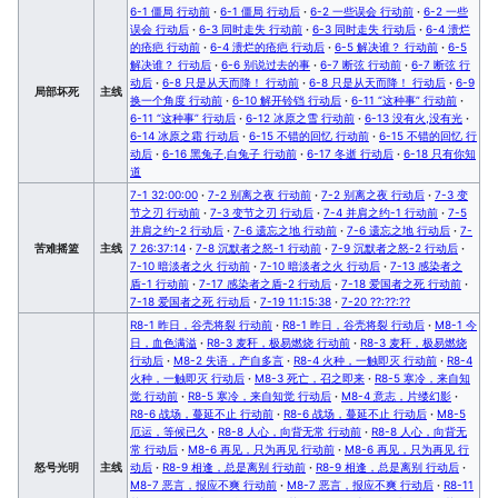
6-1 僵局 行动前
·
6-1 僵局 行动后
·
6-2 一些误会 行动前
·
6-2 一些
误会 行动后
·
6-3 同时走失 行动前
·
6-3 同时走失 行动后
·
6-4 溃烂
的疮疤 行动前
·
6-4 溃烂的疮疤 行动后
·
6-5 解决谁？ 行动前
·
6-5
解决谁？ 行动后
·
6-6 别说过去的事
·
6-7 断弦 行动前
·
6-7 断弦 行
动后
·
6-8 只是从天而降！ 行动前
·
6-8 只是从天而降！ 行动后
·
6-9
局部坏死
主线
换一个角度 行动前
·
6-10 解开铃铛 行动后
·
6-11 “这种事” 行动前
·
6-11 “这种事” 行动后
·
6-12 冰原之雪 行动前
·
6-13 没有火,没有光
·
6-14 冰原之霜 行动后
·
6-15 不错的回忆 行动前
·
6-15 不错的回忆 行
动后
·
6-16 黑兔子,白兔子 行动前
·
6-17 冬逝 行动后
·
6-18 只有你知
道
7-1 32:00:00
·
7-2 别离之夜 行动前
·
7-2 别离之夜 行动后
·
7-3 变
节之刃 行动前
·
7-3 变节之刃 行动后
·
7-4 并肩之约-1 行动前
·
7-5
并肩之约-2 行动后
·
7-6 遗忘之地 行动前
·
7-6 遗忘之地 行动后
·
7-
苦难摇篮
主线
7 26:37:14
·
7-8 沉默者之怒-1 行动前
·
7-9 沉默者之怒-2 行动后
·
7-10 暗淡者之火 行动前
·
7-10 暗淡者之火 行动后
·
7-13 感染者之
盾-1 行动前
·
7-17 感染者之盾-2 行动后
·
7-18 爱国者之死 行动前
·
7-18 爱国者之死 行动后
·
7-19 11:15:38
·
7-20 ??:??:??
R8-1 昨日，谷壳将裂 行动前
·
R8-1 昨日，谷壳将裂 行动后
·
M8-1 今
日，血色满溢
·
R8-3 麦秆，极易燃烧 行动前
·
R8-3 麦秆，极易燃烧
行动后
·
M8-2 失语，产自多言
·
R8-4 火种，一触即灭 行动前
·
R8-4
火种，一触即灭 行动后
·
M8-3 死亡，召之即来
·
R8-5 寒冷，来自知
觉 行动前
·
R8-5 寒冷，来自知觉 行动后
·
M8-4 意志，片缕幻影
·
R8-6 战场，蔓延不止 行动前
·
R8-6 战场，蔓延不止 行动后
·
M8-5
厄运，等候已久
·
R8-8 人心，向背无常 行动前
·
R8-8 人心，向背无
常 行动后
·
M8-6 再见，只为再见 行动前
·
M8-6 再见，只为再见 行
怒号光明
主线
动后
·
R8-9 相逢，总是离别 行动前
·
R8-9 相逢，总是离别 行动后
·
M8-7 恶言，报应不爽 行动前
·
M8-7 恶言，报应不爽 行动后
·
R8-11