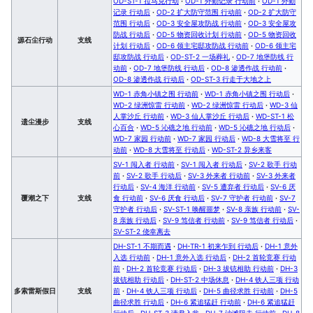
OD-ST-1 拉马克行动
·
OD-1 外勤记录 行动前
·
OD-1 外勤
记录 行动后
·
OD-2 扩大防守范围 行动前
·
OD-2 扩大防守
范围 行动后
·
OD-3 安全屋攻防战 行动前
·
OD-3 安全屋攻
防战 行动后
·
OD-5 物资回收计划 行动前
·
OD-5 物资回收
源石尘行动
支线
计划 行动后
·
OD-6 领主宅邸攻防战 行动前
·
OD-6 领主宅
邸攻防战 行动后
·
OD-ST-2 一场葬礼
·
OD-7 地堡防线 行
动前
·
OD-7 地堡防线 行动后
·
OD-8 渗透作战 行动前
·
OD-8 渗透作战 行动后
·
OD-ST-3 行走于大地之上
WD-1 赤角小镇之围 行动前
·
WD-1 赤角小镇之围 行动后
·
WD-2 绿洲惊雷 行动前
·
WD-2 绿洲惊雷 行动后
·
WD-3 仙
人掌沙丘 行动前
·
WD-3 仙人掌沙丘 行动后
·
WD-ST-1 松
遗尘漫步
支线
心百合
·
WD-5 沁礁之地 行动前
·
WD-5 沁礁之地 行动后
·
WD-7 家园 行动前
·
WD-7 家园 行动后
·
WD-8 大雪将至 行
动前
·
WD-8 大雪将至 行动后
·
WD-ST-2 异乡来客
SV-1 闯入者 行动前
·
SV-1 闯入者 行动后
·
SV-2 歌手 行动
前
·
SV-2 歌手 行动后
·
SV-3 外来者 行动前
·
SV-3 外来者
行动后
·
SV-4 海洋 行动前
·
SV-5 遭弃者 行动后
·
SV-6 厌
覆潮之下
支线
食 行动前
·
SV-6 厌食 行动后
·
SV-7 守护者 行动前
·
SV-7
守护者 行动后
·
SV-ST-1 唤醒噩梦
·
SV-8 亲族 行动前
·
SV-
8 亲族 行动后
·
SV-9 笃信者 行动前
·
SV-9 笃信者 行动后
·
SV-ST-2 侥幸离去
DH-ST-1 不期而遇
·
DH-TR-1 初来乍到 行动后
·
DH-1 意外
入选 行动前
·
DH-1 意外入选 行动后
·
DH-2 首轮竞赛 行动
前
·
DH-2 首轮竞赛 行动后
·
DH-3 拔铳相助 行动前
·
DH-3
拔铳相助 行动后
·
DH-ST-2 中场休息
·
DH-4 铁人三项 行动
多索雷斯假日
支线
前
·
DH-4 铁人三项 行动后
·
DH-5 曲径求胜 行动前
·
DH-5
曲径求胜 行动后
·
DH-6 紧追猛赶 行动前
·
DH-6 紧追猛赶
行动后
·
DH-ST-3 请君入瓮
·
DH-7 沙滩阻击 行动前
·
DH-8