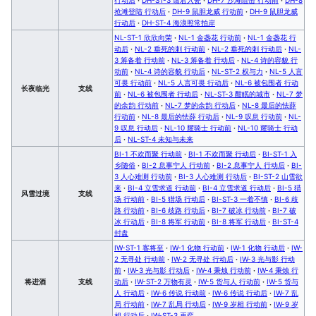
抢滩登陆 行动后
·
DH-9 鼠胆龙威 行动前
·
DH-9 鼠胆龙威
行动后
·
DH-ST-4 海浪照常拍岸
NL-ST-1 欣欣向荣
·
NL-1 金盏花 行动前
·
NL-1 金盏花 行
动后
·
NL-2 垂死的刺 行动前
·
NL-2 垂死的刺 行动后
·
NL-
3 筹备着 行动前
·
NL-3 筹备着 行动后
·
NL-4 诗的容貌 行
动前
·
NL-4 诗的容貌 行动后
·
NL-ST-2 权与力
·
NL-5 人言
可畏 行动前
·
NL-5 人言可畏 行动后
·
NL-6 被包围者 行动
长夜临光
支线
前
·
NL-6 被包围者 行动后
·
NL-ST-3 酣眠的城市
·
NL-7 梦
的余韵 行动前
·
NL-7 梦的余韵 行动后
·
NL-8 最后的怯薛
行动前
·
NL-8 最后的怯薛 行动后
·
NL-9 叹息 行动前
·
NL-
9 叹息 行动后
·
NL-10 耀骑士 行动前
·
NL-10 耀骑士 行动
后
·
NL-ST-4 未知与未来
BI-1 不欢而聚 行动前
·
BI-1 不欢而聚 行动后
·
BI-ST-1 入
乡随俗
·
BI-2 息事宁人 行动前
·
BI-2 息事宁人 行动后
·
BI-
3 人心难测 行动前
·
BI-3 人心难测 行动后
·
BI-ST-2 山雪欲
来
·
BI-4 立雪求道 行动前
·
BI-4 立雪求道 行动后
·
BI-5 猎
风雪过境
支线
场 行动前
·
BI-5 猎场 行动后
·
BI-ST-3 一着不慎
·
BI-6 歧
路 行动前
·
BI-6 歧路 行动后
·
BI-7 破冰 行动前
·
BI-7 破
冰 行动后
·
BI-8 将军 行动前
·
BI-8 将军 行动后
·
BI-ST-4
封盘
IW-ST-1 客将至
·
IW-1 化物 行动前
·
IW-1 化物 行动后
·
IW-
2 无寻处 行动前
·
IW-2 无寻处 行动后
·
IW-3 光与影 行动
前
·
IW-3 光与影 行动后
·
IW-4 秉烛 行动前
·
IW-4 秉烛 行
将进酒
支线
动后
·
IW-ST-2 万物有灵
·
IW-5 货与人 行动前
·
IW-5 货与
人 行动后
·
IW-6 传说 行动前
·
IW-6 传说 行动后
·
IW-7 乱
局 行动前
·
IW-7 乱局 行动后
·
IW-9 岁相 行动前
·
IW-9 岁
相 行动后
·
IW-ST-3 再弈