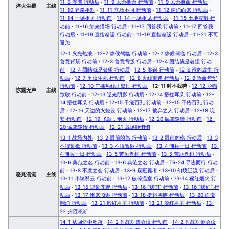
11-8 停滞 行动后
·
11-9 以命换命 行动前
·
11-9 以命换命 行动后
·
淬火尘霾
主线
11-10 异路相对
·
11-11 立场不同 行动前
·
11-12 汹涌而来 行动后
·
11-14 一场相见 行动前
·
11-14 一场相见 行动后
·
11-15 土地震颤 行
动前
·
11-16 荣光猎场 行动后
·
11-17 回答我 行动前
·
11-17 回答我
行动后
·
11-19 直指命运 行动前
·
11-19 直指命运 行动后
·
11-21 不可
避免
12-1 火光热浪
·
12-2 静候驾临 行动前
·
12-2 静候驾临 行动后
·
12-3
善意背叛 行动前
·
12-3 善意背叛 行动后
·
12-4 团结就是奢望 行动
前
·
12-4 团结就是奢望 行动后
·
12-5 脆钢 行动前
·
12-6 谁的战争 行
动后
·
12-7 平议生死 行动前
·
12-8 火线重逢 行动后
·
12-9 热血年华
行动前
·
12-10 广播热线正繁忙 行动后
·
12-11 时不我待
·
12-12 脱帽
惊霆无声
主线
致敬 行动前
·
12-13 逆光阴影 行动后
·
12-14 捂住耳朵 行动前
·
12-
14 捂住耳朵 行动后
·
12-15 千疮百孔 行动前
·
12-15 千疮百孔 行动
后
·
12-16 天边的火烧云 行动前
·
12-17 被弃之人 行动后
·
12-18 晚
安 行动前
·
12-19 飞跃，烟火 行动后
·
12-20 诚挚邀请 行动前
·
12-
20 诚挚邀请 行动后
·
12-21 战场静悄悄
13-1 战场内外
·
13-2 眼前的伤 行动前
·
13-2 眼前的伤 行动后
·
13-3
不得暂歇 行动前
·
13-3 不得暂歇 行动后
·
13-4 佣兵一日 行动前
·
13-
4 佣兵一日 行动后
·
13-5 苦厄盘桓 行动前
·
13-5 苦厄盘桓 行动后
·
13-6 典范之名 行动前
·
13-6 典范之名 行动后
·
TR-24 寻迹而行 行动
前
·
13-8 不虞之会 行动后
·
13-9 窥冠冕者
·
13-10 幻境迁流 行动后
·
恶兆湍流
主线
13-11 小镇翳云 行动前
·
13-12 破碎温室 行动前
·
13-14 猩红烟火 行
动后
·
13-15 短暂齐聚 行动后
·
13-16 “我们” 行动前
·
13-16 “我们” 行
动后
·
13-17 谁来倾诉 行动前
·
13-18 挺起胸膛 行动后
·
13-20 血潮
翻涌 行动后
·
13-21 殷红君主 行动前
·
13-21 殷红君主 行动后
·
13-
22 灾厄积渐
14-1 从回忆中坠落
·
14-2 作战对策会议 行动前
·
14-2 作战对策会议