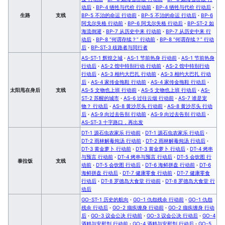
动后
·
BP-4 牺牲与代价 行动前
·
BP-4 牺牲与代价 行动后
·
生路
支线
BP-5 不治的命运 行动前
·
BP-5 不治的命运 行动后
·
BP-6
阿戈尔失格 行动前
·
BP-6 阿戈尔失格 行动后
·
BP-ST-2 如
海流倒灌
·
BP-7 从历史中来 行动前
·
BP-7 从历史中来 行
动后
·
BP-8 “何谓存续？” 行动前
·
BP-8 “何谓存续？” 行动
后
·
BP-ST-3 歧路者与同行者
AS-ST-1 辉煌之城
·
AS-1 节前热身 行动前
·
AS-1 节前热身
行动后
·
AS-2 馆中特别行动 行动前
·
AS-2 馆中特别行动
行动后
·
AS-3 相约大巴扎 行动前
·
AS-3 相约大巴扎 行动
后
·
AS-4 家传金拖鞋 行动前
·
AS-4 家传金拖鞋 行动后
·
太阳甩在身后
支线
AS-5 文物也上班 行动前
·
AS-5 文物也上班 行动后
·
AS-
ST-2 苏醒的城市
·
AS-6 过往云烟 行动前
·
AS-7 谁是宠
物？ 行动后
·
AS-8 黄沙尽头 行动前
·
AS-8 黄沙尽头 行动
后
·
AS-9 向过去告别 行动前
·
AS-9 向过去告别 行动后
·
AS-ST-3 十字路口，再出发
DT-1 源石虫农家乐 行动前
·
DT-1 源石虫农家乐 行动后
·
DT-2 雨林解毒炖汤 行动前
·
DT-2 雨林解毒炖汤 行动后
·
DT-3 黄金萝卜 行动前
·
DT-3 黄金萝卜 行动后
·
DT-4 烤串
与预言 行动前
·
DT-4 烤串与预言 行动后
·
DT-5 会饮图 行
泰拉饭
支线
动前
·
DT-5 会饮图 行动后
·
DT-6 海鲜拼盘 行动前
·
DT-6
海鲜拼盘 行动后
·
DT-7 健康零食 行动前
·
DT-7 健康零食
行动后
·
DT-8 罗德岛大食堂 行动前
·
DT-8 罗德岛大食堂 行
动后
GO-ST-1 历史的航向
·
GO-1 仇怨残余 行动前
·
GO-1 仇怨
残余 行动后
·
GO-2 痼疾缠身 行动前
·
GO-2 痼疾缠身 行动
后
·
GO-3 议会公决 行动前
·
GO-3 议会公决 行动后
·
GO-4
酒精与安慰剂 行动前
·
GO-4 酒精与安慰剂 行动后
·
GO-5