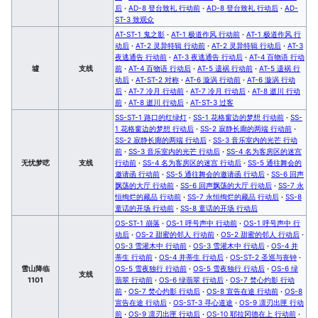
后
·
AD-8 登台致礼 行动前
·
AD-8 登台致礼 行动后
·
AD-
ST-3 致观众
AT-ST-1 鬼之影
·
AT-1 极道作风 行动前
·
AT-1 极道作风 行
动后
·
AT-2 灵异特辑 行动前
·
AT-2 灵异特辑 行动后
·
AT-3
夜逃通告 行动前
·
AT-3 夜逃通告 行动后
·
AT-4 百物语 行动
墟
支线
前
·
AT-4 百物语 行动后
·
AT-5 遗祸 行动前
·
AT-5 遗祸 行
动后
·
AT-ST-2 对称
·
AT-6 漩涡 行动前
·
AT-6 漩涡 行动
后
·
AT-7 冷月 行动前
·
AT-7 冷月 行动后
·
AT-8 逝川 行动
前
·
AT-8 逝川 行动后
·
AT-ST-3 过客
SS-ST-1 路口的红绿灯
·
SS-1 花格窗边的梦想 行动前
·
SS-
1 花格窗边的梦想 行动后
·
SS-2 寂静长廊的两端 行动前
·
SS-2 寂静长廊的两端 行动后
·
SS-3 音乐室内的光芒 行动
前
·
SS-3 音乐室内的光芒 行动后
·
SS-4 名为客房区的迷宫
无忧梦呓
支线
行动前
·
SS-4 名为客房区的迷宫 行动后
·
SS-5 通往舞会的
邀请函 行动前
·
SS-5 通往舞会的邀请函 行动后
·
SS-6 回声
飘荡的大厅 行动前
·
SS-6 回声飘荡的大厅 行动后
·
SS-7 永
恒绚烂的藏品 行动前
·
SS-7 永恒绚烂的藏品 行动后
·
SS-8
童话的开场 行动前
·
SS-8 童话的开场 行动后
OS-ST-1 崩落
·
OS-1 呼号声中 行动前
·
OS-1 呼号声中 行
动后
·
OS-2 甜蜜的邻人 行动前
·
OS-2 甜蜜的邻人 行动后
·
OS-3 雪灌木中 行动前
·
OS-3 雪灌木中 行动后
·
OS-4 并
蒂生 行动前
·
OS-4 并蒂生 行动后
·
OS-ST-2 圣巡与丧钟
·
雪山降临
OS-5 雪夜独行 行动前
·
OS-5 雪夜独行 行动后
·
OS-6 绿
支线
1101
翡翠 行动前
·
OS-6 绿翡翠 行动后
·
OS-7 焚心灼影 行动
前
·
OS-7 焚心灼影 行动后
·
OS-8 宣告在途 行动前
·
OS-8
宣告在途 行动后
·
OS-ST-3 寻心道途
·
OS-9 凛刃出匣 行动
前
·
OS-9 凛刃出匣 行动后
·
OS-10 耶拉冈德在上 行动前
·