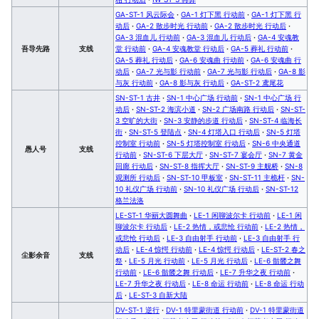
GA-ST-1 风云际会
·
GA-1 灯下黑 行动前
·
GA-1 灯下黑 行
动后
·
GA-2 散步时光 行动前
·
GA-2 散步时光 行动后
·
GA-3 混血儿 行动前
·
GA-3 混血儿 行动后
·
GA-4 安魂教
吾导先路
支线
堂 行动前
·
GA-4 安魂教堂 行动后
·
GA-5 葬礼 行动前
·
GA-5 葬礼 行动后
·
GA-6 安魂曲 行动前
·
GA-6 安魂曲 行
动后
·
GA-7 光与影 行动前
·
GA-7 光与影 行动后
·
GA-8 影
与灰 行动前
·
GA-8 影与灰 行动后
·
GA-ST-2 鸢尾花
SN-ST-1 古井
·
SN-1 中心广场 行动前
·
SN-1 中心广场 行
动后
·
SN-ST-2 海滨小道
·
SN-2 广场南路 行动后
·
SN-ST-
3 空旷的大街
·
SN-3 安静的步道 行动后
·
SN-ST-4 临海长
街
·
SN-ST-5 登陆点
·
SN-4 灯塔入口 行动后
·
SN-5 灯塔
控制室 行动前
·
SN-5 灯塔控制室 行动后
·
SN-6 中央通道
愚人号
支线
行动前
·
SN-ST-6 下层大厅
·
SN-ST-7 宴会厅
·
SN-7 黄金
回廊 行动后
·
SN-ST-8 指挥大厅
·
SN-ST-9 主舰桥
·
SN-8
观测所 行动后
·
SN-ST-10 甲板室
·
SN-ST-11 主桅杆
·
SN-
10 礼仪广场 行动前
·
SN-10 礼仪广场 行动后
·
SN-ST-12
格兰法洛
LE-ST-1 华丽大圆舞曲
·
LE-1 闲聊波尔卡 行动前
·
LE-1 闲
聊波尔卡 行动后
·
LE-2 热情，或悲怆 行动前
·
LE-2 热情，
或悲怆 行动后
·
LE-3 自由射手 行动前
·
LE-3 自由射手 行
动后
·
LE-4 惊愕 行动前
·
LE-4 惊愕 行动后
·
LE-ST-2 春之
尘影余音
支线
祭
·
LE-5 月光 行动前
·
LE-5 月光 行动后
·
LE-6 骷髅之舞
行动前
·
LE-6 骷髅之舞 行动后
·
LE-7 升华之夜 行动前
·
LE-7 升华之夜 行动后
·
LE-8 命运 行动前
·
LE-8 命运 行动
后
·
LE-ST-3 自新大陆
DV-ST-1 逆行
·
DV-1 特里蒙街道 行动前
·
DV-1 特里蒙街道