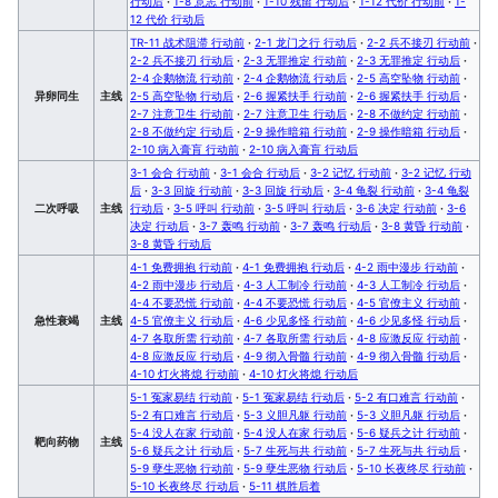
行动后
·
1-8 意志 行动前
·
1-10 残留 行动后
·
1-12 代价 行动前
·
1-
12 代价 行动后
TR-11 战术阻滞 行动前
·
2-1 龙门之行 行动后
·
2-2 兵不接刃 行动前
·
2-2 兵不接刃 行动后
·
2-3 无罪推定 行动前
·
2-3 无罪推定 行动后
·
2-4 企鹅物流 行动前
·
2-4 企鹅物流 行动后
·
2-5 高空坠物 行动前
·
异卵同生
主线
2-5 高空坠物 行动后
·
2-6 握紧扶手 行动前
·
2-6 握紧扶手 行动后
·
2-7 注意卫生 行动前
·
2-7 注意卫生 行动后
·
2-8 不做约定 行动前
·
2-8 不做约定 行动后
·
2-9 操作暗箱 行动前
·
2-9 操作暗箱 行动后
·
2-10 病入膏肓 行动前
·
2-10 病入膏肓 行动后
3-1 会合 行动前
·
3-1 会合 行动后
·
3-2 记忆 行动前
·
3-2 记忆 行动
后
·
3-3 回旋 行动前
·
3-3 回旋 行动后
·
3-4 龟裂 行动前
·
3-4 龟裂
二次呼吸
主线
行动后
·
3-5 呼叫 行动前
·
3-5 呼叫 行动后
·
3-6 决定 行动前
·
3-6
决定 行动后
·
3-7 轰鸣 行动前
·
3-7 轰鸣 行动后
·
3-8 黄昏 行动前
·
3-8 黄昏 行动后
4-1 免费拥抱 行动前
·
4-1 免费拥抱 行动后
·
4-2 雨中漫步 行动前
·
4-2 雨中漫步 行动后
·
4-3 人工制冷 行动前
·
4-3 人工制冷 行动后
·
4-4 不要恐慌 行动前
·
4-4 不要恐慌 行动后
·
4-5 官僚主义 行动前
·
急性衰竭
主线
4-5 官僚主义 行动后
·
4-6 少见多怪 行动前
·
4-6 少见多怪 行动后
·
4-7 各取所需 行动前
·
4-7 各取所需 行动后
·
4-8 应激反应 行动前
·
4-8 应激反应 行动后
·
4-9 彻入骨髓 行动前
·
4-9 彻入骨髓 行动后
·
4-10 灯火将熄 行动前
·
4-10 灯火将熄 行动后
5-1 冤家易结 行动前
·
5-1 冤家易结 行动后
·
5-2 有口难言 行动前
·
5-2 有口难言 行动后
·
5-3 义胆凡躯 行动前
·
5-3 义胆凡躯 行动后
·
5-4 没人在家 行动前
·
5-4 没人在家 行动后
·
5-6 疑兵之计 行动前
·
靶向药物
主线
5-6 疑兵之计 行动后
·
5-7 生死与共 行动前
·
5-7 生死与共 行动后
·
5-9 孽生恶物 行动前
·
5-9 孽生恶物 行动后
·
5-10 长夜终尽 行动前
·
5-10 长夜终尽 行动后
·
5-11 棋胜后着