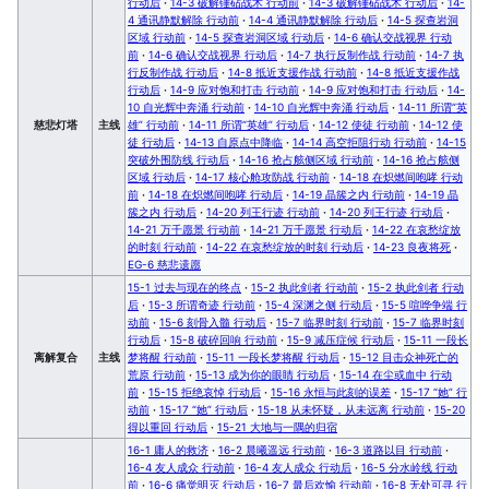
行动后
·
14-3 破解锤砧战术 行动前
·
14-3 破解锤砧战术 行动后
·
14-
4 通讯静默解除 行动前
·
14-4 通讯静默解除 行动后
·
14-5 探查岩洞
区域 行动前
·
14-5 探查岩洞区域 行动后
·
14-6 确认交战视界 行动
前
·
14-6 确认交战视界 行动后
·
14-7 执行反制作战 行动前
·
14-7 执
行反制作战 行动后
·
14-8 抵近支援作战 行动前
·
14-8 抵近支援作战
行动后
·
14-9 应对饱和打击 行动前
·
14-9 应对饱和打击 行动后
·
14-
10 自光辉中奔涌 行动前
·
14-10 自光辉中奔涌 行动后
·
14-11 所谓“英
慈悲灯塔
主线
雄” 行动前
·
14-11 所谓“英雄” 行动后
·
14-12 使徒 行动前
·
14-12 使
徒 行动后
·
14-13 自原点中降临
·
14-14 高空拒阻行动 行动前
·
14-15
突破外围防线 行动后
·
14-16 抢占舷侧区域 行动前
·
14-16 抢占舷侧
区域 行动后
·
14-17 核心舱攻防战 行动前
·
14-18 在炽燃间咆哮 行动
前
·
14-18 在炽燃间咆哮 行动后
·
14-19 晶簇之内 行动前
·
14-19 晶
簇之内 行动后
·
14-20 列王行迹 行动前
·
14-20 列王行迹 行动后
·
14-21 万千愿景 行动前
·
14-21 万千愿景 行动后
·
14-22 在哀愁绽放
的时刻 行动前
·
14-22 在哀愁绽放的时刻 行动后
·
14-23 良夜将死
·
EG-6 慈悲遗愿
15-1 过去与现在的终点
·
15-2 执此剑者 行动前
·
15-2 执此剑者 行动
后
·
15-3 所谓奇迹 行动前
·
15-4 深渊之侧 行动后
·
15-5 喧哗争端 行
动前
·
15-6 刻骨入髓 行动后
·
15-7 临界时刻 行动前
·
15-7 临界时刻
行动后
·
15-8 破碎回响 行动前
·
15-9 减压症候 行动后
·
15-11 一段长
离解复合
主线
梦将醒 行动前
·
15-11 一段长梦将醒 行动后
·
15-12 目击众神死亡的
荒原 行动前
·
15-13 成为你的眼睛 行动后
·
15-14 在尘或血中 行动
前
·
15-15 拒绝哀悼 行动后
·
15-16 永恒与此刻的误差
·
15-17 “她” 行
动前
·
15-17 “她” 行动后
·
15-18 从未怀疑，从未远离 行动前
·
15-20
得以重回 行动后
·
15-21 大地与一隅的归宿
16-1 庸人的救济
·
16-2 晨曦遥远 行动前
·
16-3 道路以目 行动前
·
16-4 友人成众 行动前
·
16-4 友人成众 行动后
·
16-5 分水岭线 行动
前
·
16-6 痛觉明灭 行动后
·
16-7 最后欢愉 行动前
·
16-8 无处可寻 行