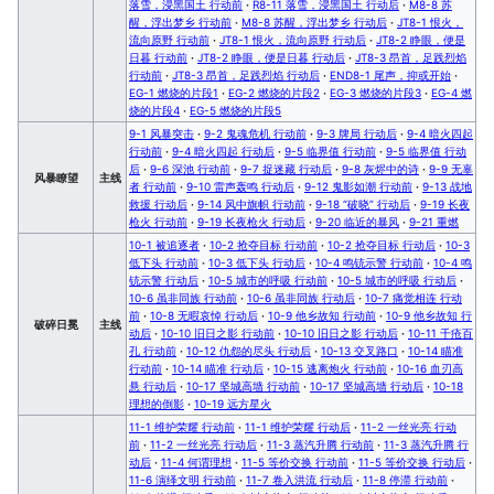
落雪，浸黑国土 行动前
·
R8-11 落雪，浸黑国土 行动后
·
M8-8 苏
醒，浮出梦乡 行动前
·
M8-8 苏醒，浮出梦乡 行动后
·
JT8-1 恨火，
流向原野 行动前
·
JT8-1 恨火，流向原野 行动后
·
JT8-2 睁眼，便是
日暮 行动前
·
JT8-2 睁眼，便是日暮 行动后
·
JT8-3 昂首，足践烈焰
行动前
·
JT8-3 昂首，足践烈焰 行动后
·
END8-1 尾声，抑或开始
·
EG-1 燃烧的片段1
·
EG-2 燃烧的片段2
·
EG-3 燃烧的片段3
·
EG-4 燃
烧的片段4
·
EG-5 燃烧的片段5
9-1 风暴突击
·
9-2 鬼魂危机 行动前
·
9-3 牌局 行动后
·
9-4 暗火四起
行动前
·
9-4 暗火四起 行动后
·
9-5 临界值 行动前
·
9-5 临界值 行动
后
·
9-6 深池 行动前
·
9-7 捉迷藏 行动后
·
9-8 灰烬中的诗
·
9-9 无辜
风暴瞭望
主线
者 行动前
·
9-10 雷声轰鸣 行动后
·
9-12 鬼影如潮 行动前
·
9-13 战地
救援 行动后
·
9-14 风中旗帜 行动前
·
9-18 “破晓” 行动后
·
9-19 长夜
枪火 行动前
·
9-19 长夜枪火 行动后
·
9-20 临近的暴风
·
9-21 重燃
10-1 被追逐者
·
10-2 抢夺目标 行动前
·
10-2 抢夺目标 行动后
·
10-3
低下头 行动前
·
10-3 低下头 行动后
·
10-4 鸣铳示警 行动前
·
10-4 鸣
铳示警 行动后
·
10-5 城市的呼吸 行动前
·
10-5 城市的呼吸 行动后
·
10-6 虽非同族 行动前
·
10-6 虽非同族 行动后
·
10-7 痛觉相连 行动
前
·
10-8 无暇哀悼 行动后
·
10-9 他乡故知 行动前
·
10-9 他乡故知 行
破碎日冕
主线
动后
·
10-10 旧日之影 行动前
·
10-10 旧日之影 行动后
·
10-11 千疮百
孔 行动前
·
10-12 仇怨的尽头 行动后
·
10-13 交叉路口
·
10-14 瞄准
行动前
·
10-14 瞄准 行动后
·
10-15 逃离炮火 行动前
·
10-16 血刃高
悬 行动后
·
10-17 坚城高墙 行动前
·
10-17 坚城高墙 行动后
·
10-18
理想的倒影
·
10-19 远方星火
11-1 维护荣耀 行动前
·
11-1 维护荣耀 行动后
·
11-2 一丝光亮 行动
前
·
11-2 一丝光亮 行动后
·
11-3 蒸汽升腾 行动前
·
11-3 蒸汽升腾 行
动后
·
11-4 何谓理想
·
11-5 等价交换 行动前
·
11-5 等价交换 行动后
·
11-6 演绎文明 行动前
·
11-7 卷入洪流 行动后
·
11-8 停滞 行动前
·