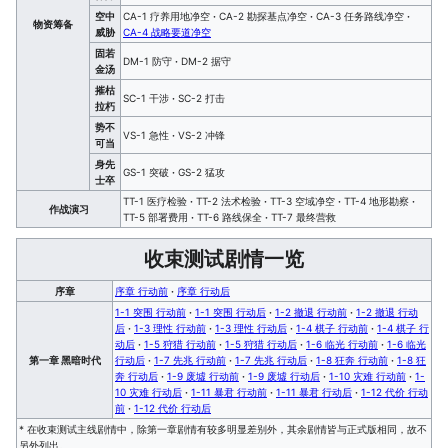
空中
CA-1 疗养用地净空
·
CA-2 勘探基点净空
·
CA-3 任务路线净空
·
物资筹备
威胁
CA-4 战略要道净空
固若
DM-1 防守
·
DM-2 据守
金汤
摧枯
SC-1 干涉
·
SC-2 打击
拉朽
势不
VS-1 急性
·
VS-2 冲锋
可当
身先
GS-1 突破
·
GS-2 猛攻
士卒
TT-1 医疗检验
·
TT-2 法术检验
·
TT-3 空域净空
·
TT-4 地形勘察
·
作战演习
TT-5 部署费用
·
TT-6 路线保全
·
TT-7 最终营救
收束测试剧情一览
序章
序章 行动前
·
序章 行动后
1-1 突围 行动前
·
1-1 突围 行动后
·
1-2 撤退 行动前
·
1-2 撤退 行动
后
·
1-3 理性 行动前
·
1-3 理性 行动后
·
1-4 棋子 行动前
·
1-4 棋子 行
动后
·
1-5 狩猎 行动前
·
1-5 狩猎 行动后
·
1-6 临光 行动前
·
1-6 临光
第一章 黑暗时代
行动后
·
1-7 先兆 行动前
·
1-7 先兆 行动后
·
1-8 狂奔 行动前
·
1-8 狂
奔 行动后
·
1-9 废墟 行动前
·
1-9 废墟 行动后
·
1-10 灾难 行动前
·
1-
10 灾难 行动后
·
1-11 暴君 行动前
·
1-11 暴君 行动后
·
1-12 代价 行动
前
·
1-12 代价 行动后
* 在收束测试主线剧情中，除第一章剧情有较多明显差别外，其余剧情皆与正式版相同，故不
另外列出。