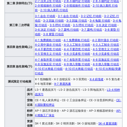
2-7 注意卫生 行动后
·
2-8 不做约定 行动前
·
2-8 不做约定 行动后
·
第二章 异卵同生(下)
2-9 暗箱操作 行动前
·
2-9 暗箱操作 行动后
·
2-10 病入膏药 行动
前
·
2-10 病入膏药 行动后
3-1 会合 行动前
·
3-1 会合 行动后
·
3-2 记忆 行动前
·
3-2 记忆 行
动后
·
3-3 回旋 行动前
·
3-3 回旋 行动后
·
3-4 龟裂 行动前
·
3-4 龟
第三章 二次呼吸
裂 行动后
·
3-5 呼叫 行动前
·
3-5 呼叫 行动后
·
3-6 决定 行动前
·
3-6 决定 行动后
·
3-7 轰鸣 行动前
·
3-7 轰鸣 行动后
·
3-8 黄昏 行
动前
·
3-8 黄昏 行动后
4-1 免费拥抱 行动前
·
4-1 免费拥抱 行动后
·
4-2 雨中漫步 行动前
·
4-2 雨中漫步 行动后
·
4-3 人工制冷 行动前
·
4-3 人工制冷 行动后
·
第四章 急性衰竭(上)
4-4 不要恐慌 行动前
·
4-4 不要恐慌 行动后
·
4-5 官僚主义 行动前
·
4-5 官僚主义 行动后
·
4-6 少见多怪 行动前
·
4-6 少见多怪 行动后
4-7 各取所需 行动前
·
4-7 各取所需 行动后
·
4-8 应激反应 行动前
·
4-8 应激反应 行动后
·
4-9 彻入骨髓 行动前
·
4-9 彻入骨髓 行动后
·
第四章 急性衰竭(下)
4-10 灯火将熄 行动前
·
4-10 灯火将熄 行动后
·
4-10 灯火将熄/突袭
行动后
X-1 抵御酸雨
·
X-2 连锁反应
·
X-3 双黑柱
·
X-4 碎颅者
·
X-5 复仇者
·
测试限定 行动检测
X-6 地泵溶解
·
X-7 寒霜风暴
战术
LS-1 遭遇战演习
·
LS-2 游击战演习
·
LS-3 阵地战演习
·
LS-4 特种
演习
战演习
货物
CE-1 私人家具押运
·
CE-2 工业设备押运
·
CE-3 珍贵原料押运
·
CE-
运送
4 国际重犯押运
粉碎
AP-1 源石开采保全
·
AP-2 源石运输保全
·
AP-3 精炼器材保全
·
AP-
防御
4 精炼工厂保全
资源
SK-1 窝点清剿
·
SK-2 哨所清剿
·
SK-3 据地清剿
·
SK-4 要塞清剿
保障