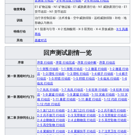
音屏障 行动后
·
3-6 终点线 行动前
·
3-6 终点线 行动后
E1 矿物运输
·
N1 矿物运输
·
E1 威胁肃清行动
·
N1 威胁肃清行动
·
E1
物资筹备
货币追踪
·
N1 货币追踪
治疗并控制目标
·
法术准备
·
空中威胁排除
·
远程威胁排除
·
补给
·
地
训练
形确认与救出
X-1 阻塞与引导
·
X-2 抵御酸雨
·
X-3 双黑柱
·
X-4 异族威胁
·
X-5 风暴
特殊行动
再临
其他
基建对话
回声测试剧情一览
序章
序章 行动前
·
序章 行动完成
·
序章 行动中断
·
序章 行动后
1-1 突围 行动前
·
1-1 突围 行动后
·
1-2 撤退 行动前
·
1-2 撤退 行动
后
·
1-3 理性 行动前
·
1-3 理性 行动后
·
1-4 棋子 行动前
·
1-4 棋子
第一章 黑暗时代(上)
行动后
·
1-5 狩猎 行动前
·
1-5 狩猎 行动后
·
1-6 临光 行动前
·
1-6
临光 行动后
1-7 先兆 行动前
·
1-7 先兆 行动后
·
1-8 狂奔 行动前
·
1-8 狂奔 行动
后
·
1-9 废墟 行动前
·
1-9 废墟 行动后
·
1-10 灾难 行动前
·
1-10 灾
第一章 黑暗时代(下)
难 行动后
·
1-11 暴君 行动前
·
1-11 暴君 行动后
·
1-12 代价 行动前
·
1-12 代价 行动后
2-1 龙门之行 行动前
·
2-1 龙门之行 行动后
·
2-2 兵不接刃 行动前
·
2-2 兵不接刃 行动后
·
2-3 无罪推定 行动前
·
2-3 无罪推定 行动后
·
第二章 异卵同生(上)
2-4 企鹅物流 行动前
·
2-4 企鹅物流 行动后
·
2-5 高空坠物 行动前
·
2-5 高空坠物 行动后
2-6 紧握扶手 行动前
·
2-6 紧握扶手 行动后
·
2-7 注意卫生 行动前
·