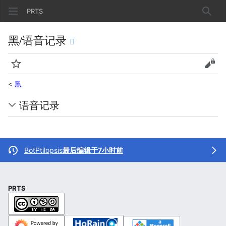
PRTS
搜索
黑/语音记录
监视
查看
<
黑
语音记录
BotPtilopsis
最后编辑于7小时前
PRTS