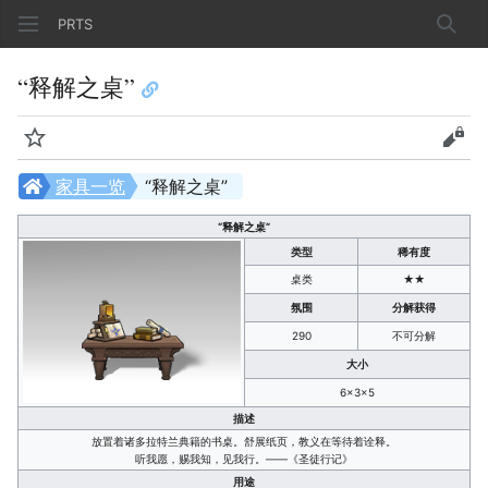
PRTS
搜索
“释解之桌”
监视
查看
家具一览
“释解之桌”
“释解之桌”
类型
稀有度
桌类
★★
氛围
分解获得
290
不可分解
大小
6×3×5
描述
放置着诸多拉特兰典籍的书桌。舒展纸页，教义在等待着诠释。
听我愿，赐我知，见我行。——《圣徒行记》
用途