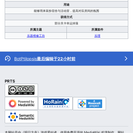
用途
能够用来装扮宿舍与活动室，提高对应房间的氛围
获得方式
部分关卡幸运掉落
所属主题
所属套件
乐器维修工坊
乐理
BotPtilopsis
最后编辑于22小时前
PRTS
本网站是由《明日方舟》游戏爱好者，使用免费开源的 MediaWiki 程序制作。网站