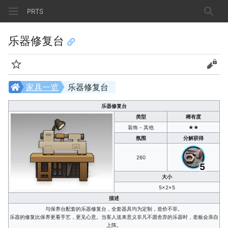
PRTS
搜索
乐器修复台
监视
查看
家具一览
乐器修复台
乐器修复台
类型
稀有度
装饰 - 其他
★★
氛围
分解获得
260
5
大小
5×2×5
描述
与保养台配套的乐器修复台，全套器具均为定制，造价不菲。
乐器的修复比保养更看手艺，更见心意。当客人送来意义非凡不愿舍弃的乐器时，老板会亲自
上阵。