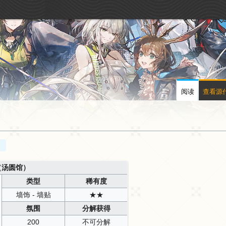
阅读
查看源
（汤圆馆）
类型
稀有度
墙饰 - 墙贴
★★
氛围
分解获得
200
不可分解