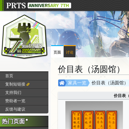
页面
讨论
价目表（汤圆馆）
首页
跳
跳
家具一览
价目表（汤圆馆）
复制短链接
转
转
支持我们
到
到
价目表
赞助者一览
导
搜
航
索
反馈与建议
热门页面