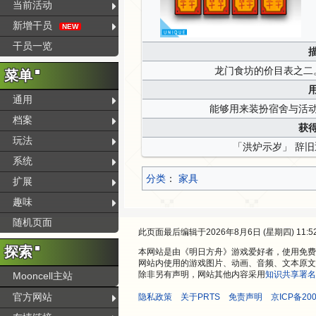
当前活动
新增干员
NEW
干员一览
龙门食坊的价目表之二
菜单
通用
能够用来装扮宿舍与活
档案
获
玩法
「洪炉示岁」 辞
系统
分类
：​
家具
扩展
趣味
随机页面
此页面最后编辑于2026年8月6日 (星期四) 11:5
探索
本网站是由《明日方舟》游戏爱好者，使用免费开
网站内使用的游戏图片、动画、音频、文本原文
除非另有声明，网站其他内容采用
知识共享署名
Mooncell主站
官方网站
隐私政策
关于PRTS
免责声明
京ICP备200