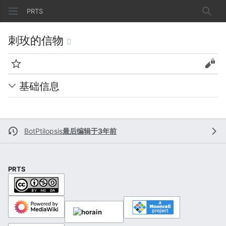
PRTS
搜索
刺玫的信物
监视
查看
基础信息
BotPtilopsis
最后编辑于3年前
PRTS