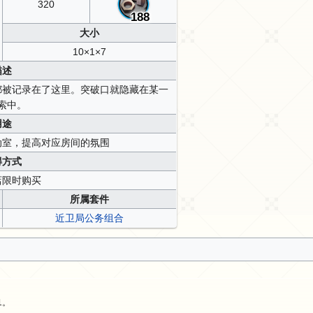
320
188
大小
10×1×7
描述
都被记录在了这里。突破口就隐藏在某一
索中。
用途
动室，提高对应房间的氛围
得方式
店限时购买
所属套件
近卫局公务组合
1。