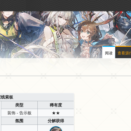
阅读
查看源
室线索板
类型
稀有度
装饰 - 告示板
★★
氛围
分解获得