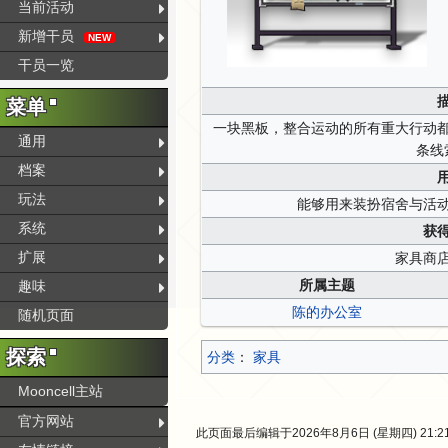
当前活动
新增干员
NEW
干员一览
菜单
一块黑板，整合运动的所有重大行动
通用
条线
档案
玩法
能够用来装扮宿舍与活
系统
获
扩展
家具商
所属主题
趣味
陈的办公室
随机页面
探索
分类
：​
家具
Mooncell主站
官方网站
此页面最后编辑于2026年8月6日 (星期四) 21:2