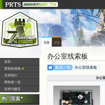
页面
讨论
办公室线索板
首页
跳
跳
家具一览
办公室线索板
复制短链接
转
转
支持我们
到
到
办公
赞助者一览
导
搜
航
索
反馈与建议
热门页面