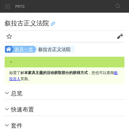
PRTS
搜索
叙拉古正义法院
监视
查看
家具一览
叙拉古正义法院
如需了解
本家具主题的活动获取部分的获得方式
，您也可以查阅
叙
拉古人
页面。
总览
快速布置
套件