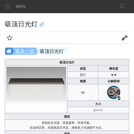
PRTS
搜索
吸顶日光灯
监视
查看
家具一览
吸顶日光灯
吸顶日光灯
类型
稀有度
壁灯
★★
氛围
分解获得
85
5
大小
5×1×1
描述
房间的主光源，亮度柔和，环保节能。
在这间店里，乐器就是艺术品，准备多少光源都不为过。
用途