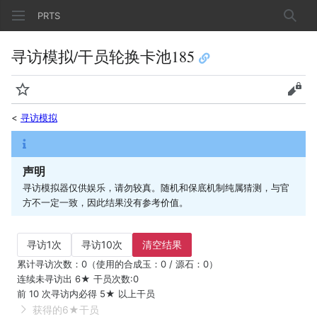
PRTS
搜索
寻访模拟/干员轮换卡池185
监视
查看
<
寻访模拟
声明
寻访模拟器仅供娱乐，请勿较真。随机和保底机制纯属猜测，与官
方不一定一致，因此结果没有参考价值。
寻访1次
寻访10次
清空结果
累计寻访次数：0（使用的合成玉：0 / 源石：0）
连续未寻访出 6★ 干员次数:0
前 10 次寻访内必得 5★ 以上干员
获得的6★干员