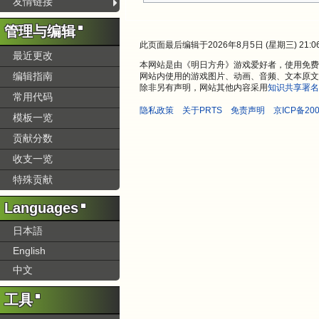
友情链接
管理与编辑
此页面最后编辑于2026年8月5日 (星期三) 21:0
最近更改
本网站是由《明日方舟》游戏爱好者，使用免费开
编辑指南
网站内使用的游戏图片、动画、音频、文本原文
除非另有声明，网站其他内容采用
知识共享署名
常用代码
隐私政策
关于PRTS
免责声明
京ICP备200
模板一览
贡献分数
收支一览
特殊贡献
Languages
日本語
English
中文
工具