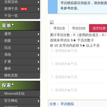
当前活动
寻访模拟器仅供娱乐，请勿较
有参考价值。
新增干员
NEW
干员一览
菜单
寻访1次
寻访10次
清空结果
通用
累计寻访次数：0（使用的合成玉：0 /
连续未寻访出 6★ 干员次数:0
档案
前 10 次寻访内必得 5★ 以上干员
玩法
获得的6★干员
系统
扩展
获得的5★干员
趣味
随机页面
获得的4★干员
探索
获得的3★干员
Mooncell主站
官方网站
分类
：​
寻访模拟