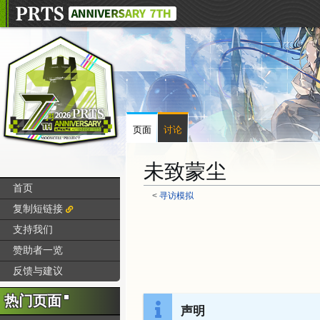
页面
讨论
未致蒙尘
首页
<
寻访模拟
复制短链接
跳
跳
支持我们
转
转
赞助者一览
到
到
导
搜
反馈与建议
航
索
热门页面
声明