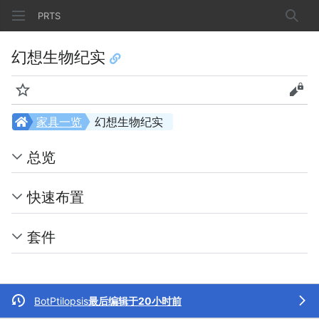
PRTS
搜索
幻想生物纪实
监视
查看
家具一览
幻想生物纪实
总览
快速布置
套件
BotPtilopsis
最后编辑于20小时前