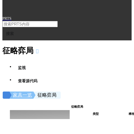
PRTS
搜索
征略弈局
监视
查看源代码
家具一览
征略弈局
征略弈局
类型
稀
装饰 - 娱乐
★
氛围
分解