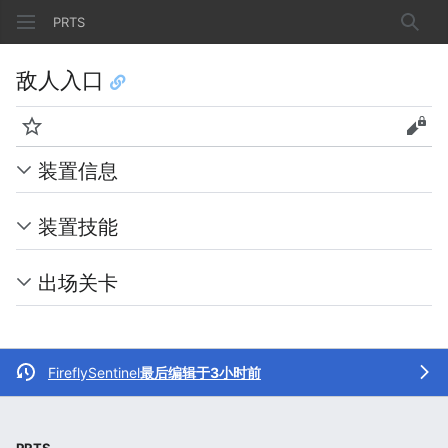
PRTS
搜索
敌人入口
监视
查看
装置信息
装置技能
出场关卡
FireflySentinel
最后编辑于3小时前
PRTS