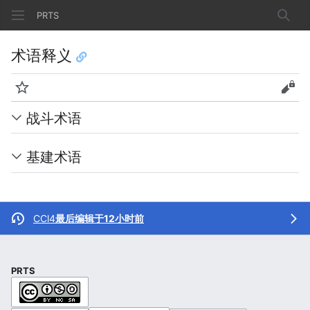
PRTS
搜索
术语释义
监视
查看
战斗术语
基建术语
CCl4
最后编辑于12小时前
PRTS