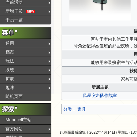
当前活动
新增干员
NEW
干员一览
菜单
区别于室内其他工作用
通用
号角还记得她值班的那些夜晚，
档案
玩法
能够用来装扮宿舍与活
系统
获
扩展
家具商
所属主题
趣味
风暴突击队作战室
随机页面
探索
分类
：​
家具
Mooncell主站
官方网站
此页面最后编辑于2022年4月14日 (星期四) 13: