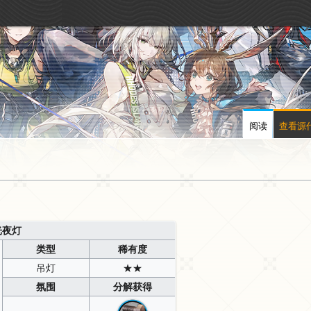
阅读
查看源
光夜灯
类型
稀有度
吊灯
★★
氛围
分解获得