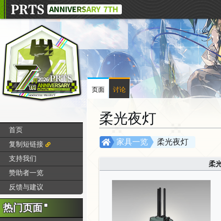
页面
讨论
柔光夜灯
首页
跳
跳
家具一览
柔光夜灯
复制短链接
转
转
支持我们
到
到
柔
赞助者一览
导
搜
航
索
反馈与建议
热门页面