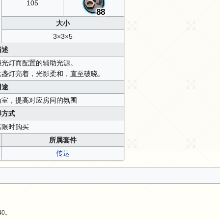
105
88
大小
3×3×5
描述
强光灯而配置的辅助光源。
这盏灯亮着，光影柔和，直至破晓。
用途
动室，提高对应房间的氛围
得方式
店限时购买
所属套件
传达
40。