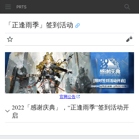
PRTS
搜索
「正逢雨季」签到活动
监视
查看
官网公告
2022「感谢庆典」，“正逢雨季”签到活动开
启