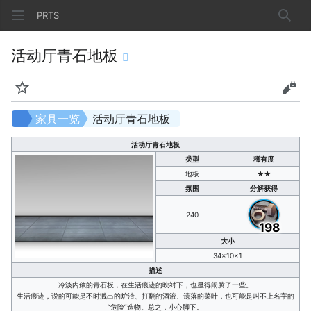
PRTS
搜索
活动厅青石地板
监视
查看
家具一览
活动厅青石地板
活动厅青石地板
类型
稀有度
地板
★★
氛围
分解获得
240
198
大小
34×10×1
描述
冷淡内敛的青石板，在生活痕迹的映衬下，也显得闹腾了一些。
生活痕迹，说的可能是不时溅出的炉渣、打翻的酒液、遗落的菜叶，也可能是叫不上名字的
“危险”造物。总之，小心脚下。