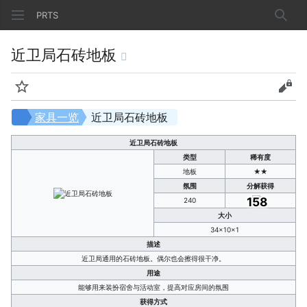
PRTS
搜索
近卫局石砖地板
监视
查看
家具一览
近卫局石砖地板
近卫局石砖地板
类型
稀有度
地板
★★
氛围
分解获得
158
240
大小
34×10×1
描述
近卫局通用的石砖地板。偶尔也会擦得很干净。
用途
能够用来装扮宿舍与活动室，提高对应房间的氛围
获得方式