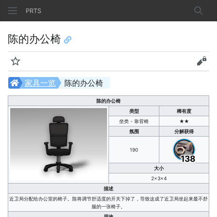
PRTS
搜索
陈的办公椅
监视
查看
家具一览
陈的办公椅
陈的办公椅
类型
稀有度
坐类 - 靠背椅
★★
氛围
分解获得
190
138
大小
2×3×4
描述
近卫局分配给办公室的椅子。陈将调节舒适度的开关下掉了，导致这成了近卫局坐起来最不舒
服的一张椅子。
用途