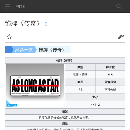
PRTS
搜索
饰牌《传奇》
监视
查看
家具一览
饰牌《传奇》
饰牌《传奇》
类型
稀有度
墙饰 - 饰牌
★★
氛围
分解获得
75
不可分解
大小
4×1×2
描述
“只要飞越足够长的弧度，你就不会在乎。”
用途
能够用来装扮宿舍、活动室与会客室，可提高前两者的氛围