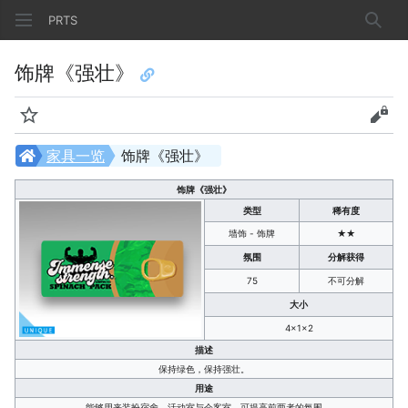
PRTS
搜索
饰牌《强壮》
监视
查看
家具一览
饰牌《强壮》
饰牌《强壮》
类型
稀有度
墙饰 - 饰牌
★★
氛围
分解获得
75
不可分解
大小
4×1×2
描述
保持绿色，保持强壮。
用途
能够用来装扮宿舍、活动室与会客室，可提高前两者的氛围