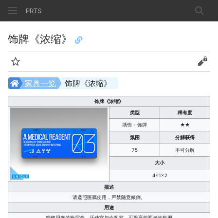
PRTS
搜索
饰牌《浓缩》
监视
查看
家具一览
饰牌《浓缩》
饰牌《浓缩》
类型
稀有度
墙饰 - 饰牌
★★
氛围
分解获得
75
不可分解
大小
4×1×2
描述
请遵照医嘱使用，严禁随意倾倒。
用途
能够用来装扮宿舍、活动室与会客室，可提高前两者的氛围