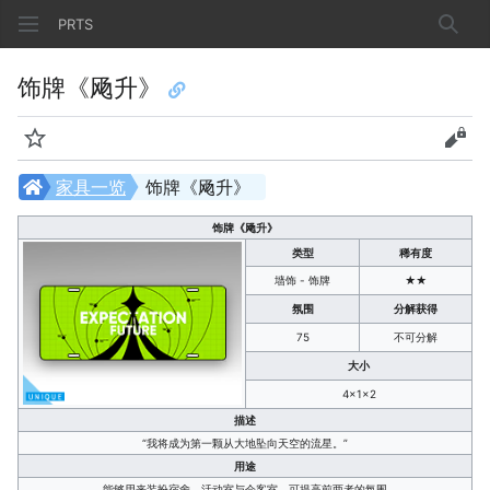
PRTS
搜索
饰牌《飏升》
监视
查看
家具一览
饰牌《飏升》
饰牌《飏升》
类型
稀有度
墙饰 - 饰牌
★★
氛围
分解获得
75
不可分解
大小
4×1×2
描述
“我将成为第一颗从大地坠向天空的流星。”
用途
能够用来装扮宿舍、活动室与会客室，可提高前两者的氛围