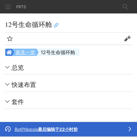
PRTS
搜索
12号生命循环舱
监视
查看
家具一览
12号生命循环舱
总览
快速布置
套件
BotPtilopsis
最后编辑于22小时前