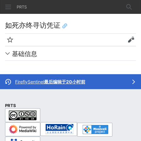
PRTS
搜索
如死亦终寻访凭证
监视
查看
基础信息
FireflySentinel
最后编辑于20小时前
PRTS