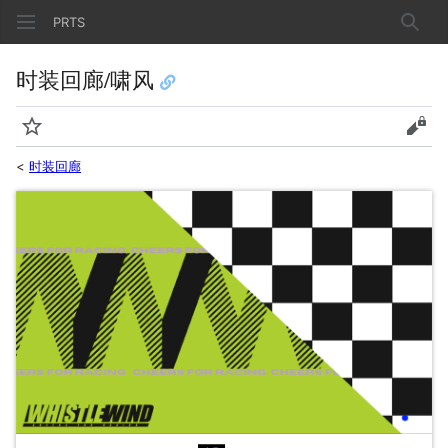
PRTS
搜索
时装回廊/啸风
监视
查看
<
时装回廊