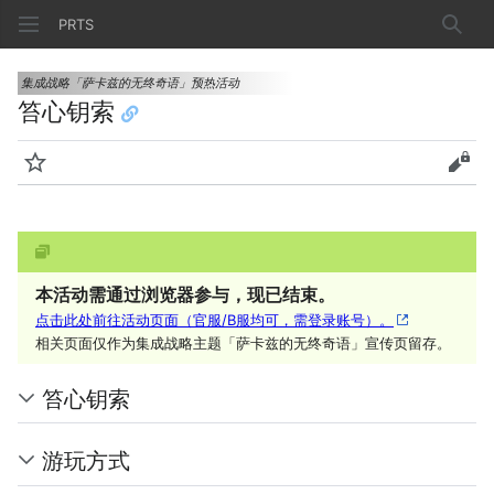
PRTS
搜索
集成战略「萨卡兹的无终奇语」预热活动
笞心钥索
监视
查看
本活动需通过浏览器参与，现已结束。
点击此处前往活动页面（官服/B服均可，需登录账号）。
相关页面仅作为集成战略主题「萨卡兹的无终奇语」宣传页留存。
笞心钥索
游玩方式