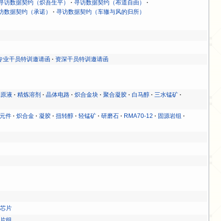
寻访数据契约（炽吾生平）
寻访数据契约（布道自由）
访数据契约（承诺）
寻访数据契约（车辙与风的归所）
专业干员特训邀请函
资深干员特训邀请函
削原液
精炼溶剂
晶体电路
炽合金块
聚合凝胶
白马醇
三水锰矿
元件
炽合金
凝胶
扭转醇
轻锰矿
研磨石
RMA70-12
固源岩组
双芯片
芯片组