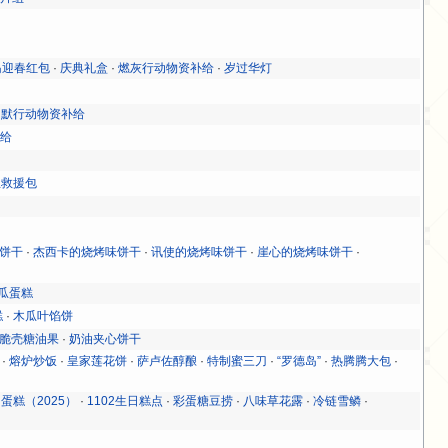
岛迎春红包
·
庆典礼盒
·
燃灰行动物资补给
·
岁过华灯
渊默行动物资补给
补给
急救援包
饼干
·
杰西卡的烧烤味饼干
·
讯使的烧烤味饼干
·
崖心的烧烤味饼干
·
瓜蛋糕
糕
·
木瓜叶馅饼
脆壳糖油果
·
奶油夹心饼干
·
熔炉炒饭
·
皇家莲花饼
·
萨卢佐醇酿
·
特制蜜三刀
·
“罗德岛”
·
热腾腾大包
·
蛋糕（2025）
·
1102生日糕点
·
彩蛋糖豆捞
·
八味草花露
·
冷链雪鳞
·