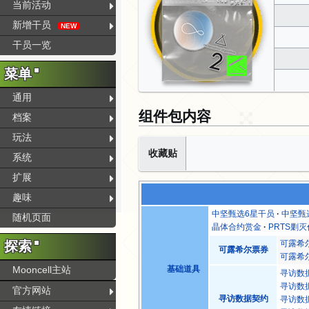
当前活动
新增干员
NEW
干员一览
菜单
通用
组件包内容
档案
玩法
收藏贴
系统
扩展
趣味
中坚甄选6星干员
中坚甄
随机页面
晶体合约赏金
PRTS剿
可露希
探索
可露希尔票券
可露希尔
Mooncell主站
基础道具
寻访数
寻访数
官方网站
寻访数据契约
寻访数