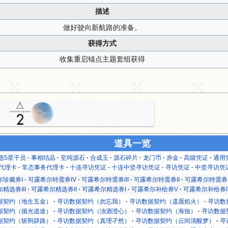
描述
做好驶向新航路的准备。
获得方式
收集重启锚点主题套组获得
道具一览
选5星干员
事相结晶
至纯源石
合成玉
源石碎片
龙门币
赤金
高级凭证
通用
灭代理卡
常态事务代理卡
十连寻访凭证
十连中坚寻访凭证
寻访凭证
中坚寻访凭
尔珍藏券I
可露希尔特需券IV
可露希尔特需券III
可露希尔特需券II
可露希尔特需券
精选券III
可露希尔精选券II
可露希尔精选券I
可露希尔补给券V
可露希尔补给券I
据契约（地生五金）
寻访数据契约（勿忘我）
寻访数据契约（遗愿焰火）
寻访数
据契约（循光道途）
寻访数据契约（浊酒澄心）
寻访数据契约（海蚀）
寻访数据
据契约（斩荆辟路）
寻访数据契约（真理孑然）
寻访数据契约（云间清醒梦）
寻