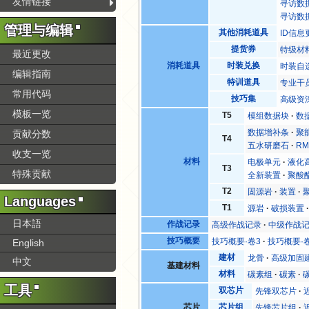
友情链接
寻访数
寻访数
管理与编辑
其他消耗道具
ID信息
提货券
特级材
最近更改
消耗道具
时装兑换
时装自
编辑指南
特训道具
专业干
常用代码
技巧集
高级资
模板一览
T5
模组数据块
数
数据增补条
聚
贡献分数
T4
五水研磨石
RM
收支一览
材料
电极单元
液化
T3
特殊贡献
全新装置
聚酸
T2
固源岩
装置
Languages
T1
源岩
破损装置
日本語
作战记录
高级作战记录
中级作战
技巧概要
技巧概要·卷3
技巧概要·
English
建材
龙骨
高级加固
中文
基建材料
材料
碳素组
碳素
工具
双芯片
先锋双芯片
芯片
芯片组
先锋芯片组