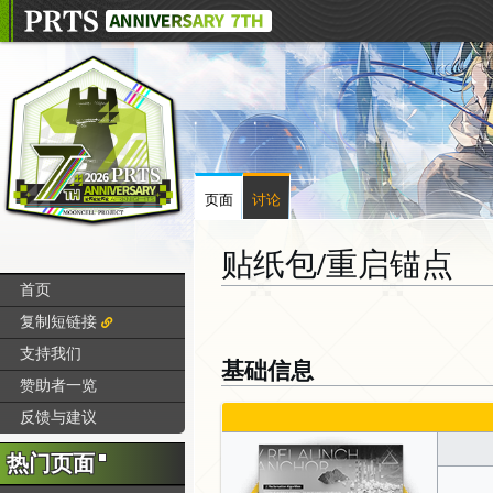
页面
讨论
贴纸包/重启锚点
首页
跳
跳
复制短链接
转
转
支持我们
基础信息
到
到
赞助者一览
导
搜
航
索
反馈与建议
热门页面