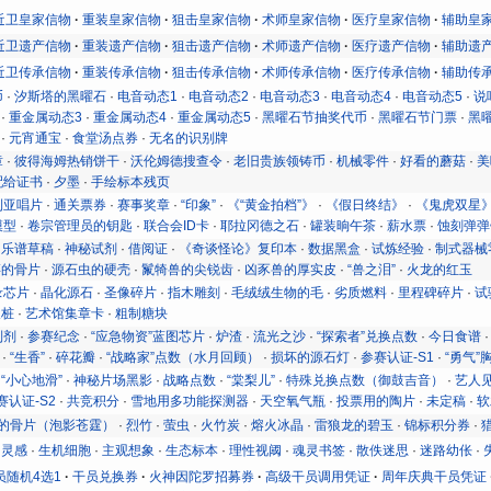
近卫皇家信物
重装皇家信物
狙击皇家信物
术师皇家信物
医疗皇家信物
辅助皇
近卫遗产信物
重装遗产信物
狙击遗产信物
术师遗产信物
医疗遗产信物
辅助遗
近卫传承信物
重装传承信物
狙击传承信物
术师传承信物
医疗传承信物
辅助传
币
·
汐斯塔的黑曜石
·
电音动态1
·
电音动态2
·
电音动态3
·
电音动态4
·
电音动态5
·
说
·
重金属动态3
·
重金属动态4
·
重金属动态5
·
黑曜石节抽奖代币
·
黑曜石节门票
·
黑
·
元宵通宝
·
食堂汤点券
·
无名的识别牌
章
·
彼得海姆热销饼干
·
沃伦姆德搜查令
·
老旧贵族领铸币
·
机械零件
·
好看的蘑菇
·
美
配给证书
·
夕墨
·
手绘标本残页
利亚唱片
·
通关票券
·
赛事奖章
·
“印象”
·
《“黄金拍档”》
·
《假日终结》
·
《鬼虎双星
模型
·
卷宗管理员的钥匙
·
联合会ID卡
·
耶拉冈德之石
·
罐装晌午茶
·
薪水票
·
蚀刻弹弹
·
乐谱草稿
·
神秘试剂
·
借阅证
·
《奇谈怪论》复印本
·
数据黑盒
·
试炼经验
·
制式器械
碎的骨片
·
源石虫的硬壳
·
鬣犄兽的尖锐齿
·
凶豕兽的厚实皮
·
“兽之泪”
·
火龙的红玉
录芯片
·
晶化源石
·
圣像碎片
·
指木雕刻
·
毛绒绒生物的毛
·
劣质燃料
·
里程碑碎片
·
试
天桩
·
艺术馆集章卡
·
粗制糖块
制剂
·
参赛纪念
·
“应急物资”蓝图芯片
·
炉渣
·
流光之沙
·
“探索者”兑换点数
·
今日食谱
·
“生香”
·
碎花瓣
·
“战略家”点数（水月回顾）
·
损坏的源石灯
·
参赛认证-S1
·
“勇气”
·
“小心地滑”
·
神秘片场黑影
·
战略点数
·
“棠梨儿”
·
特殊兑换点数（御鼓吉音）
·
艺人
赛认证-S2
·
共竞积分
·
雪地用多功能探测器
·
天空氧气瓶
·
投票用的陶片
·
未定稿
·
软
的骨片（泡影苍霆）
·
烈竹
·
萤虫
·
火竹炭
·
熔火冰晶
·
雷狼龙的碧玉
·
锦标积分券
·
的灵感
·
生机细胞
·
主观想象
·
生态标本
·
理性视阈
·
魂灵书签
·
散佚迷思
·
迷路幼伥
·
员随机4选1
干员兑换券
火神因陀罗招募券
高级干员调用凭证
周年庆典干员凭证