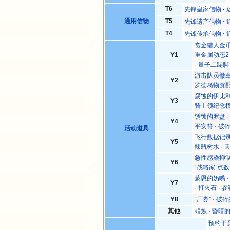
T6
先锋皇家信物
通用信物
T5
先锋遗产信物
T4
先锋传承信物
赏金猎人金
Y1
重金属动态2
·
量子二踢脚
游击队员徽
Y2
罗德岛物资
腐蚀的伊比
Y3
骑士领纪念
锈蚀的罗盘
Y4
平安符
·
破
活动道具
飞行数据记
Y5
辣瓶树水
·
急性感染抑
Y6
“战略家”点数
蒙恩的奶嘴
Y7
·
打火石
·
参
Y8
“厂券”
·
破碎
其他
蜡烛
·
昏暗
预约干