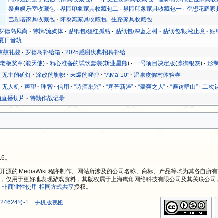
祭典娱乐室收藏包
·
界园印象家具收藏包二
·
界园印象家具收藏包一
·
空想花庭家
巴别塔家具收藏包
·
怀黍离家具收藏包
·
生路家具收藏包
/罗德岛风尚
特辑/流媒体
贴纸包/猩红孤钻
贴纸包/深蓝之树
贴纸包/银凇止境
贴
/夏日音轨
鼓鼓礼袋
罗德岛补给箱
2025感谢庆典招聘补给
!老板奖章
(
能天使
)
精心准备的试饮套装
(
斩业星熊
)
一号项目决定版
(
凛御银灰
)
形
无主的矿灯
涂改的旗帜
未爆的哑弹
“AMa-10”
温泉度假村体验券
无人机
声望
理智
信用
“诗酒乘兴”
“寒芒新淬”
“豪爽之人”
“遍访群山”
二次
的直播切片
特勤作战记录
16。
源的 MediaWiki 程序制作。网站所涉及的公司名称、商标、产品等均为其各自所
，仅用于更好地表现游戏资料，其版权属于上海鹰角网络科技有限公司及其关联公司
-非商业性使用-相同方式共享
授权。
24624号-1
手机版视图