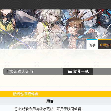
阅读
查看源
赏金猎人金币
道具一览
贴纸包/重启锚点
用途
形艺特辑专用特辑收藏贴，可用于版面编辑。