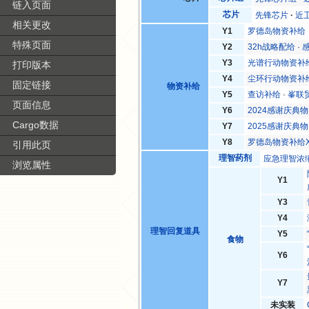
链入页面
芯片
先锋芯片
近
相关更改
Y1
罗德岛物资补给
特殊页面
Y2
32h战略配给
·
Y3
光谱行动物资补
打印版本
Y4
尘环行动物资补
固定链接
物资补给
Y5
查访补给
·
峯联
页面信息
Y6
2024感谢庆典
Cargo数据
Y7
2025感谢庆典
Y8
罗德岛物资补给
引用此页
理智药剂
应急理智浓
浏览属性
Y1
Y3
Y4
理智回复道具
Y5
食物
Y6
Y7
未实装