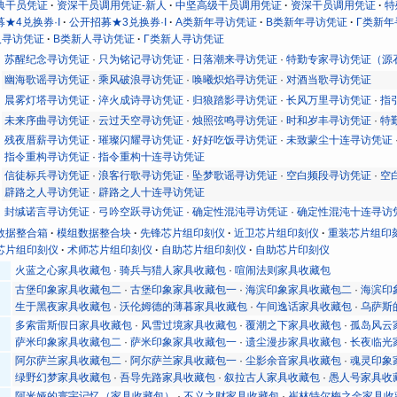
典干员凭证
资深干员调用凭证-新人
中坚高级干员调用凭证
资深干员调用凭证
特
★4兑换券·I
公开招募★3兑换券·I
Α类新年寻访凭证
Β类新年寻访凭证
Γ类新年
人寻访凭证
Β类新人寻访凭证
Γ类新人寻访凭证
苏醒纪念寻访凭证
·
只为铭记寻访凭证
·
日落潮来寻访凭证
·
特勤专家寻访凭证（源
幽海歌谣寻访凭证
·
乘风破浪寻访凭证
·
唤曦炽焰寻访凭证
·
对酒当歌寻访凭证
晨雾灯塔寻访凭证
·
淬火成诗寻访凭证
·
归狼踏影寻访凭证
·
长风万里寻访凭证
·
指
未来序曲寻访凭证
·
云过天空寻访凭证
·
烛照弦鸣寻访凭证
·
时和岁丰寻访凭证
·
特
残夜厝薪寻访凭证
·
璀璨闪耀寻访凭证
·
好好吃饭寻访凭证
·
未致蒙尘十连寻访凭证
指令重构寻访凭证
·
指令重构十连寻访凭证
信徒标兵寻访凭证
·
浪客行歌寻访凭证
·
坠梦歌谣寻访凭证
·
空白频段寻访凭证
·
空
辟路之人寻访凭证
·
辟路之人十连寻访凭证
封缄诺言寻访凭证
·
弓吟空跃寻访凭证
·
确定性混沌寻访凭证
·
确定性混沌十连寻访
数据整合箱
模组数据整合块
先锋芯片组印刻仪
近卫芯片组印刻仪
重装芯片组印
芯片组印刻仪
术师芯片组印刻仪
自助芯片组印刻仪
自助芯片印刻仪
火蓝之心家具收藏包
·
骑兵与猎人家具收藏包
·
喧闹法则家具收藏包
古堡印象家具收藏包二
·
古堡印象家具收藏包一
·
海滨印象家具收藏包二
·
海滨印
生于黑夜家具收藏包
·
沃伦姆德的薄暮家具收藏包
·
午间逸话家具收藏包
·
乌萨斯
多索雷斯假日家具收藏包
·
风雪过境家具收藏包
·
覆潮之下家具收藏包
·
孤岛风云
萨米印象家具收藏包二
·
萨米印象家具收藏包一
·
遗尘漫步家具收藏包
·
长夜临光
阿尔萨兰家具收藏包二
·
阿尔萨兰家具收藏包一
·
尘影余音家具收藏包
·
魂灵印象
绿野幻梦家具收藏包
·
吾导先路家具收藏包
·
叙拉古人家具收藏包
·
愚人号家具收
阿米娅的寰宇记忆（家具收藏包）
·
不义之财家具收藏包
·
崔林特尔梅之金家具收