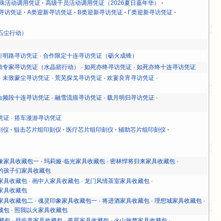
殊活动调用凭证
高级干员活动调用凭证（2026夏日嘉年华）
寻访凭证
Α类迎新寻访凭证
Β类迎新寻访凭证
Γ类迎新寻访凭证
石尘行动）
引明路寻访凭证
·
合作限定十连寻访凭证（砺火成锋）
勤专家寻访凭证（水晶箭行动）
·
如死亦终寻访凭证
·
如死亦终十连寻访凭证
·
未致蒙尘寻访凭证
·
荒芜探戈寻访凭证
·
欢宴良宵寻访凭证
·
白频段十连寻访凭证
·
融雪流痕寻访凭证
·
载月明归寻访凭证
·
凭证
·
搭车漫游寻访凭证
刻仪
狙击芯片组印刻仪
医疗芯片组印刻仪
辅助芯片组印刻仪
象家具收藏包一
·
玛莉娅·临光家具收藏包
·
密林悍将归来家具收藏包
·
的孩子们家具收藏包
家具收藏包
·
画中人家具收藏包
·
龙门风情茶室家具收藏包
·
家具收藏包
家具收藏包二
·
魂灵印象家具收藏包一
·
将进酒家具收藏包
·
理想城家具收藏包
·
藏包
·
照我以火家具收藏包
藏包
·
登临意家具收藏包
·
孤星家具收藏包
·
火山旅梦家具收藏包
·