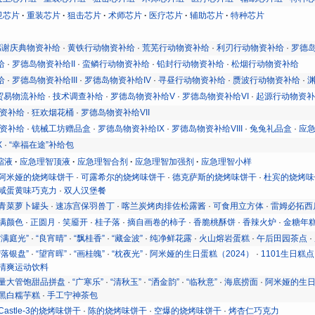
卫芯片
重装芯片
狙击芯片
术师芯片
医疗芯片
辅助芯片
特种芯片
感谢庆典物资补给
·
黄铁行动物资补给
·
荒芜行动物资补给
·
利刃行动物资补给
·
罗德
给
·
罗德岛物资补给II
·
蛮鳞行动物资补给
·
铅封行动物资补给
·
松烟行动物资补给
给
·
罗德岛物资补给III
·
罗德岛物资补给IV
·
寻昼行动物资补给
·
赝波行动物资补给
·
贸易物流补给
·
技术调查补给
·
罗德岛物资补给V
·
罗德岛物资补给VI
·
起源行动物资
物资补给
·
狂欢烟花桶
·
罗德岛物资补给VII
物资补给
·
铳械工坊赠品盒
·
罗德岛物资补给IX
·
罗德岛物资补给VIII
·
兔兔礼品盒
·
应
X
·
“幸福在途”补给包
缩液
应急理智顶液
应急理智合剂
应急理智加强剂
应急理智小样
阿米娅的烧烤味饼干
·
可露希尔的烧烤味饼干
·
德克萨斯的烧烤味饼干
·
杜宾的烧烤味
咸蛋黄味巧克力
·
双人汉堡餐
青菜萝卜罐头
·
速冻宫保羽兽丁
·
喀兰炭烤肉排佐松露酱
·
可食用立方体
·
雷姆必拓西
满颜色
·
正圆月
·
笑靥开
·
桂子落
·
摘自画卷的柿子
·
香脆桃酥饼
·
香辣火炉
·
金糖年
“满庭光”
·
“良宵晴”
·
“飘桂香”
·
“藏金波”
·
纯净鲜花露
·
火山熔岩蛋糕
·
午后田园茶点
·
“落银盘”
·
“望宵晖”
·
“画桂魄”
·
“枕夜光”
·
阿米娅的生日蛋糕（2024）
·
1101生日糕点
清爽运动饮料
量大管饱甜品拼盘
·
“广寒乐”
·
“清秋玉”
·
“洒金韵”
·
“临秋意”
·
海底捞面
·
阿米娅的生日
黑白糯芋糕
·
手工宁神茶包
Castle-3的烧烤味饼干
·
陈的烧烤味饼干
·
空爆的烧烤味饼干
·
烤杏仁巧克力