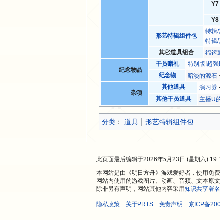
Y7
Y8
特辑
形艺特辑组件包
特辑
其它道具组合
福运
干员赠礼
特别版!超强
纪念物品
纪念物
暗淡的源石
其他道具
演习券
杂项
其他干员道具
主播U
分类
：​
道具
形艺特辑组件包
此页面最后编辑于2026年5月23日 (星期六) 19:
本网站是由《明日方舟》游戏爱好者，使用免费开
网站内使用的游戏图片、动画、音频、文本原文
除非另有声明，网站其他内容采用
知识共享署名
隐私政策
关于PRTS
免责声明
京ICP备200