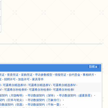
[
隐藏▲
]
凭证
资质凭证
采购凭证
寻访参数模型
情报凭证
合约赏金
事相碎片
证
招聘许可
加急许可
家具零件
I
可露希尔精选券VI
可露希尔精选券V
可露希尔精选券IV
V
可露希尔补给券III
可露希尔补给券II
可露希尔补给券I
据契约（月隐晦明）
寻访数据契约（深悼）
寻访数据契约（盛夏新星）
契约（巨斧与笔尖）
寻访数据契约（万象伶仃）
访数据契约（宿愿）
寻访数据契约（千秋一粟）