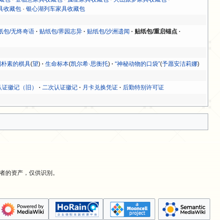
具收藏包
·
银心湖列车家具收藏包
纸包/无终奇语
贴纸包/界园志异
贴纸包/沙洲遗闻
贴纸包/重启锚点
制朴素的棋具
(
望
)
生命标本
(
凯尔希·思衡托
)
“神秘动物的口袋”
(
予愿安洁莉娜
)
认证徽记（旧）
二次认证徽记
月卡兑换凭证
后勤特别许可证
有者的资产，仅供识别。
。