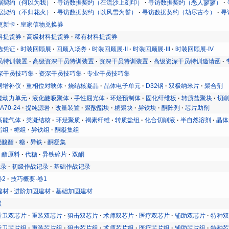
据契约（何以为我）
寻访数据契约（在流沙上刻印）
寻访数据契约（恶人寥寥）
据契约（不归花火）
寻访数据契约（以风雪为誓）
寻访数据契约（劫尽古今）
寻
更新卡
皇家信物兑换券
料提货券
高级材料提货券
稀有材料提货券
选凭证
时装回顾展
回顾入场券
时装回顾展·II
时装回顾展·III
时装回顾展·IV
员特训装置
高级资深干员特训装置
资深干员特训装置
高级资深干员特训邀请函
深干员技巧集
资深干员技巧集
专业干员技巧集
据增补仪
重相位对映体
烧结核凝晶
晶体电子单元
D32钢
双极纳米片
聚合剂
能动力单元
液化醚吸聚体
手性屈光体
环烃预制体
固化纤维板
转质盐聚块
切
A70-24
提纯源岩
改量装置
聚酸酯块
糖聚块
异铁块
酮阵列
芯片助剂
高能气体
类凝结核
环烃聚质
褐素纤维
转质盐组
化合切削液
半自然溶剂
晶体
酯组
糖组
异铁组
酮凝集组
聚酸酯
糖
异铁
酮凝集
酯原料
代糖
异铁碎片
双酮
记录
初级作战记录
基础作战记录
卷2
技巧概要·卷1
建材
进阶加固建材
基础加固建材
碳
近卫双芯片
重装双芯片
狙击双芯片
术师双芯片
医疗双芯片
辅助双芯片
特种
近卫芯片组
重装芯片组
狙击芯片组
术师芯片组
医疗芯片组
辅助芯片组
特种