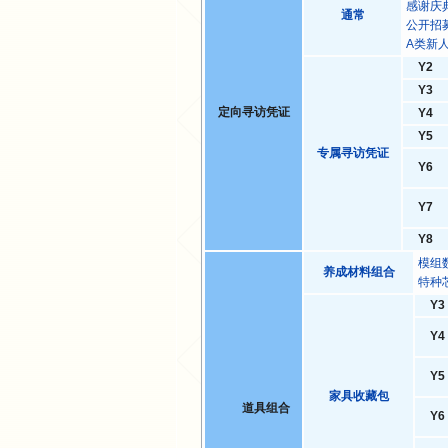
感谢庆
通常
公开招募
Α类新
Y2
Y3
定向寻访凭证
Y4
Y5
专属寻访凭证
Y6
Y7
Y8
模组
养成材料组合
特种
Y3
Y4
Y5
家具收藏包
道具组合
Y6