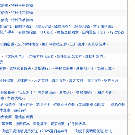
家信物
特种皇家信物
产信物
特种遗产信物
承信物
特种传承信物
唱动态1
·
说唱动态2
·
说唱动态3
·
说唱动态4
·
说唱动态5
·
重金属动态1
·
曜石节手环
·
有效情报值
·
KFC积分
·
终极企鹅勋章
·
合约赏金（旧）
·
行动协议
味的蜜饼
·
废弃时钟表盘
·
梅什科竞技证券
·
工厂铁片
·
奇景明信片
·
》
·
《龙鼠相争》
·
约翰老妈代金券
·
陈小姐纪念奖牌
·
红松叶彩券
·
壳
零件
·
宠物营养罐头
·
进货通行证
·
手抄歌谣集
·
新酿烈刀子
·
繁荣证章
·
验数据集
·
调律追忆
·
乐之节符
·
怒之节符
·
哀之节符
·
惧之节符
·
驮兽盲盒
·
·
胜绩积分
·
“我反对！”
·
匿名邀请函
·
卫戍认证
·
盐鳞咸鳞汁
·
积点卡券
·
胸章
·
争锋大礼花
见面抽选券
·
闲言碎语
·
梦境拼图
·
特殊兑换点数（梦城堡模拟训练）
·
资源点数
木瓶塞
·
破碎诗行
猎犬食糜
·
沿途的点滴
失落智识
·
源流样本
·
演化算子
·
繁荣点数
·
任务验收单
高级干员活动调用凭证（2025夏日嘉年华）
高级干员调用凭证-新人