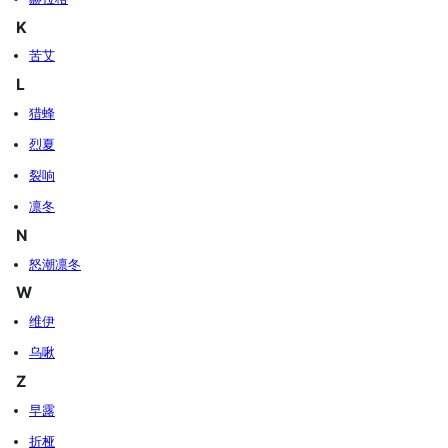
K
苦艾
L
猎蜂
烈夏
裂响
凛冬
N
怒潮凛冬
W
维伊
乌啾
Z
早露
折桠