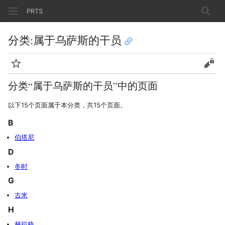
PRTS
搜索
分类
:
属于乌萨斯的干员
监视
查看
分类“属于乌萨斯的干员”中的页面
以下15个页面属于本分类，共15个页面。
B
伯塔尼
D
冬时
G
古米
H
赫拉格